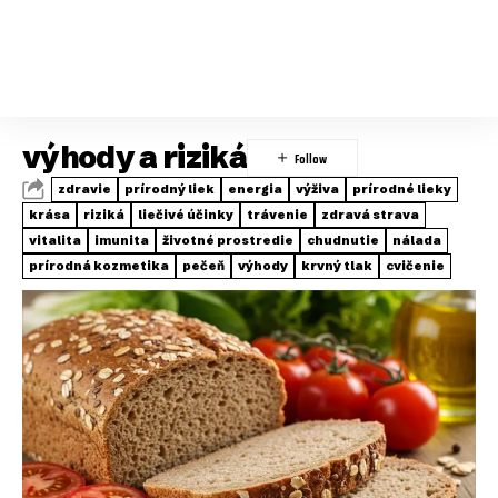
výhody a riziká
zdravie
prírodný liek
energia
výživa
prírodné lieky
krása
riziká
liečivé účinky
trávenie
zdravá strava
vitalita
imunita
životné prostredie
chudnutie
nálada
prírodná kozmetika
pečeň
výhody
krvný tlak
cvičenie