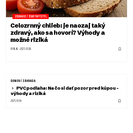
ZDRAVIE / ŽIVOTNÝ ŠTÝL
Celozrnný chlieb: je naozaj taký
zdravý, ako sa hovorí? Výhody a
možné riziká
BY
O.K.
2025.10.08.
DOMOV / ZÁHRADA
PVC podlaha: Na čo si dať pozor pred kúpou –
výhody a riziká
2025.10.04.