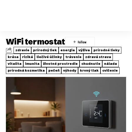
WiFi termostat
zdravie
prírodný liek
energia
výživa
prírodné lieky
krása
riziká
liečivé účinky
trávenie
zdravá strava
vitalita
imunita
životné prostredie
chudnutie
nálada
prírodná kozmetika
pečeň
výhody
krvný tlak
cvičenie