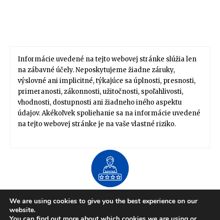
Informácie uvedené na tejto webovej stránke slúžia len
na zábavné účely. Neposkytujeme žiadne záruky,
výslovné ani implicitné, týkajúce sa úplnosti, presnosti,
primeranosti, zákonnosti, užitočnosti, spoľahlivosti,
vhodnosti, dostupnosti ani žiadneho iného aspektu
údajov. Akékoľvek spoliehanie sa na informácie uvedené
na tejto webovej stránke je na vaše vlastné riziko.
About US
We are using cookies to give you the best experience on our
Zdravie / Životný štýl
Domov / Záhrada
website.
Financie / Práca / Kariéra
Móda / Štýl
Tipy / Návody
You can find out more about which cookies we are using or