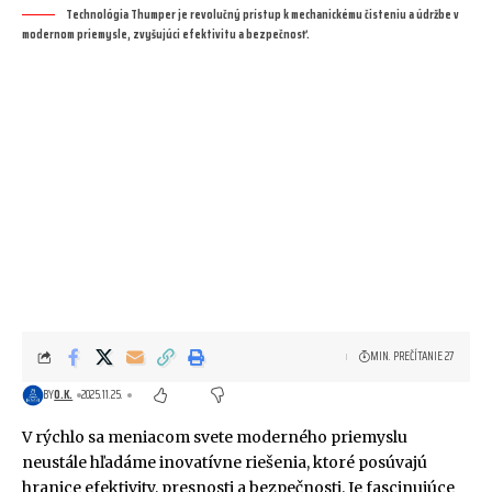
Technológia Thumper je revolučný prístup k mechanickému čisteniu a údržbe v
modernom priemysle, zvyšujúci efektivitu a bezpečnosť.
MIN. PREČÍTANIE 27
BY
O.K.
2025.11.25.
V rýchlo sa meniacom svete moderného priemyslu
neustále hľadáme inovatívne riešenia, ktoré posúvajú
hranice efektivity, presnosti a bezpečnosti. Je fascinujúce