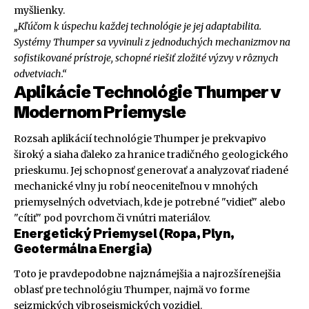
myšlienky.
„Kľúčom k úspechu každej technológie je jej adaptabilita.
Systémy Thumper sa vyvinuli z jednoduchých mechanizmov na
sofistikované prístroje, schopné riešiť zložité výzvy v rôznych
odvetviach.“
Aplikácie Technológie Thumper v
Modernom Priemysle
Rozsah aplikácií technológie Thumper je prekvapivo
široký a siaha ďaleko za hranice tradičného geologického
prieskumu. Jej schopnosť generovať a analyzovať riadené
mechanické vlny ju robí neoceniteľnou v mnohých
priemyselných odvetviach, kde je potrebné "vidieť" alebo
"cítiť" pod povrchom či vnútri materiálov.
Energetický Priemysel (Ropa, Plyn,
Geotermálna Energia)
Toto je pravdepodobne najznámejšia a najrozšírenejšia
oblasť pre technológiu Thumper, najmä vo forme
seizmických vibroseismických vozidiel.