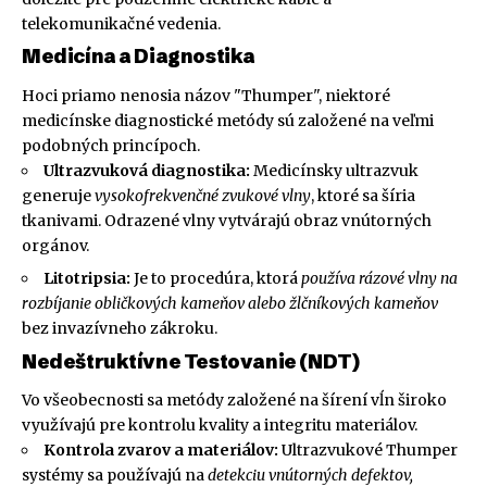
telekomunikačné vedenia.
Medicína a Diagnostika
Hoci priamo nenosia názov "Thumper", niektoré
medicínske diagnostické metódy sú založené na veľmi
podobných princípoch.
Ultrazvuková diagnostika:
Medicínsky ultrazvuk
generuje
vysokofrekvenčné zvukové vlny
, ktoré sa šíria
tkanivami. Odrazené vlny vytvárajú obraz vnútorných
orgánov.
Litotripsia:
Je to procedúra, ktorá
používa rázové vlny na
rozbíjanie obličkových kameňov alebo žlčníkových kameňov
bez invazívneho zákroku.
Nedeštruktívne Testovanie (NDT)
Vo všeobecnosti sa metódy založené na šírení vĺn široko
využívajú pre kontrolu kvality a integritu materiálov.
Kontrola zvarov a materiálov:
Ultrazvukové Thumper
systémy sa používajú na
detekciu vnútorných defektov,