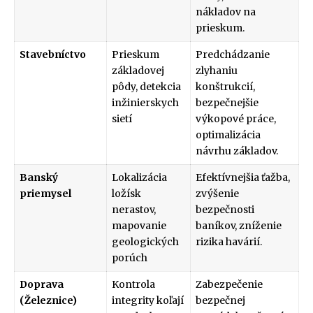
nákladov na
prieskum.
Stavebníctvo
Prieskum
Predchádzanie
základovej
zlyhaniu
pôdy, detekcia
konštrukcií,
inžinierskych
bezpečnejšie
sietí
výkopové práce,
optimalizácia
návrhu základov.
Banský
Lokalizácia
Efektívnejšia ťažba,
priemysel
ložísk
zvýšenie
nerastov,
bezpečnosti
mapovanie
baníkov, zníženie
geologických
rizika havárií.
porúch
Doprava
Kontrola
Zabezpečenie
(Železnice)
integrity koľají
bezpečnej