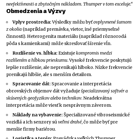
neefektívnosti a zbytočným nákladom. Thumper v tom exceluje.“
Obmedzenia a Výzvy
Vplyv prostredia:
Výsledky môžu byť
ovplyvnené šumom
z okolia
(napríklad premávka, vietor, iné priemyselné
činnosti). Heterogenita materiálu (napríklad rôznorodá
pôda s kamienkami) môže skresľovať šírenie vĺn.
Rozlíšenie vs. hĺbka:
Existuje
kompromis medzi
rozlíšením a hĺbkou prieskumu
. Vysoké frekvencie poskytujú
lepšie rozlíšenie, ale neprenikajú hlboko. Nízke frekvencie
prenikajú hlbšie, ale s menším detailom.
Spracovanie dát:
Spracovanie a interpretácia
obrovských objemov dát vyžaduje
špecializovaný softvér a
skúsených geofyzikov alebo technikov
. Neadekvátna
interpretácia môže viesť k nesprávnym záverom.
Náklady na vybavenie:
Špecializované vibroseismické
vozidlá a ich senzory sú
veľmi drahé
, čo môže byť pre
menšie firmy bariérou.
Logistika a terén:
Prevádzka veľkých Thumper