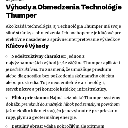
Výhody a Obmedzenia Technológie
Thumper
Ako každá technológia, aj Technológia Thumper má svoje
silné stránky a obmedzenia. Ich pochopenie je kľúčové pre
efektívne nasadenie a správne interpretovanie výsledkov.
Kľúčové Výhody
Nedeštruktívny charakter:
Jednou z
najvýznamnejších výhod je, že väčšina Thumper aplikácií
je
nedeštruktívna
. To znamená, že umožňuje prieskum
alebo diagnostiku bez poškodenia skúmaného objektu
alebo prostredia. To je neoceniteľné v archeológii,
stavebníctve a pri kontrole kritickej infraštruktúry.
Hĺbka prieskumu:
Najmä seizmické Thumper systémy
dokážu
preniknúť do značných hĺbok pod zemským povrchom
(až niekoľko kilometrov), čo je nevyhnutné pre prieskum
ropy, plynu a geotermálnej energie.
Detailný obraz:
Vďaka pokročilým algoritmom