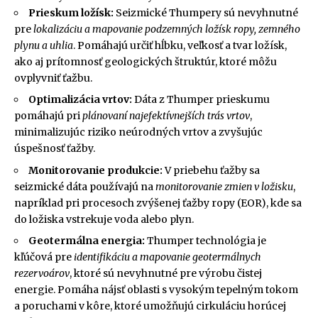
Prieskum ložísk:
Seizmické Thumpery sú nevyhnutné
pre
lokalizáciu a mapovanie podzemných ložísk ropy, zemného
plynu a uhlia
. Pomáhajú určiť hĺbku, veľkosť a tvar ložísk,
ako aj prítomnosť geologických štruktúr, ktoré môžu
ovplyvniť ťažbu.
Optimalizácia vrtov:
Dáta z Thumper prieskumu
pomáhajú pri
plánovaní najefektívnejších trás vrtov
,
minimalizujúc riziko neúrodných vrtov a zvyšujúc
úspešnosť ťažby.
Monitorovanie produkcie:
V priebehu ťažby sa
seizmické dáta používajú na
monitorovanie zmien v ložisku
,
napríklad pri procesoch zvýšenej ťažby ropy (EOR), kde sa
do ložiska vstrekuje voda alebo plyn.
Geotermálna energia:
Thumper technológia je
kľúčová pre
identifikáciu a mapovanie geotermálnych
rezervoárov
, ktoré sú nevyhnutné pre výrobu čistej
energie. Pomáha nájsť oblasti s vysokým tepelným tokom
a poruchami v kôre, ktoré umožňujú cirkuláciu horúcej