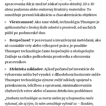
spracovania dát je možné získať
vysoko detailný 2D a 3D
obraz podzemia alebo vnútornej štruktúry materiálov
. To
umožňuje presnú lokalizáciu a charakterizáciu objektov.
Všestrannosť:
Ako sme videli, technológia Thumper je
aplikovateľná v širokej škále odvetví a prostredí
, od suchých
púští po podmorské dno.
Bezpečnosť:
V porovnaní s invazívnymi metódami, ako
sú rozsiahle vrty alebo výkopové práce, je použitie
Thumper technológie často
bezpečnejšie a ekologickejšie
.
Znižuje sa riziko poškodenia prostredia a ohrozenia
pracovníkov.
Efektivita nákladov:
Aj keď počiatočné investície do
vybavenia môžu byť vysoké, v dlhodobom horizonte môže
Thumper technológia
výrazne znížiť náklady
spojené s
prieskumom, údržbou a opravami, minimalizovaním
chybových vrtov alebo včasnou detekciou problémov.
„Hodnota technológie sa meria nielen jej schopnosťou niečo
vykonať, ale aj tým, čo nám umožňuje vyhnúť sa – škodám,