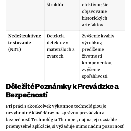
štruktúr
efektívnejšie
objavovanie
historických
artefaktov.
Nedeštruktívne
Detekcia
Zvýšenie kvality
testovanie
defektov v
výrobkov,
(NDT)
materiáloch a
predĺženie
zvaroch
životnosti
komponentov,
zvýšenie
spoľahlivosti.
Dôležité Poznámky k Prevádzke a
Bezpečnosti
Pri práci s akoukoľvek výkonnou technológiou je
nevyhnutné klásť dôraz na správnu prevádzku a
bezpečnosť. Technológia Thumper, najmä jej rozsiahle
priemyselné aplikácie, si vyžaduje mimoriadnu pozornosť