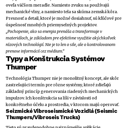
oveľa väčšom meradle. Namiesto zvuku sa používajú
mechanické vlny, a namiesto tela sa skúma zemská kôra.
Presnosť a detail, ktoré je možné dosiahnuť, sú kľúčové pre
úspešnosť mnohých priemyselných projektov.
„Pochopenie, ako sa energia prenáša a transformuje v
materiáloch, je základom pre efektívne využitie akýchkoľvek
rázových technológií. Nie je to len o sile, ale o kontrolovanom
prenose informácií cez médium.“
Typy a Konštrukcia Systémov
Thumper
Technológia Thumper nie je monolitný koncept, ale skôr
zastrešujúci termín pre rôzne systémy, ktoré zdieľajú
základný princíp generovania riadených mechanických
impulzov. Ich konštrukcia sa líši v závislosti od
konkrétneho účelu a prostredia, v ktorom majú operovať.
Seizmické Vibroseismické Vozidlá (Seismic
Thumpers/Vibroseis Trucks)
Tieto sú pravdepodobne najznámejšie aplikácie