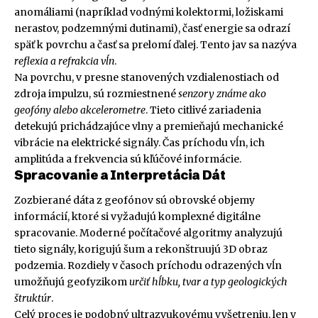
anomáliami (napríklad vodnými kolektormi, ložiskami
nerastov, podzemnými dutinami), časť energie sa odrazí
späť k povrchu a časť sa prelomí ďalej. Tento jav sa nazýva
reflexia a refrakcia vĺn
.
Na povrchu, v presne stanovených vzdialenostiach od
zdroja impulzu, sú rozmiestnené
senzory známe ako
geofóny alebo akcelerometre
. Tieto citlivé zariadenia
detekujú prichádzajúce vlny a premieňajú mechanické
vibrácie na elektrické signály. Čas príchodu vĺn, ich
amplitúda a frekvencia sú kľúčové informácie.
Spracovanie a Interpretácia Dát
Zozbierané dáta z geofónov sú obrovské objemy
informácií, ktoré si vyžadujú komplexné digitálne
spracovanie. Moderné počítačové algoritmy analyzujú
tieto signály, korigujú šum a rekonštruujú 3D obraz
podzemia. Rozdiely v časoch príchodu odrazených vĺn
umožňujú geofyzikom
určiť hĺbku, tvar a typ geologických
štruktúr
.
Celý proces je podobný ultrazvukovému vyšetreniu, len v