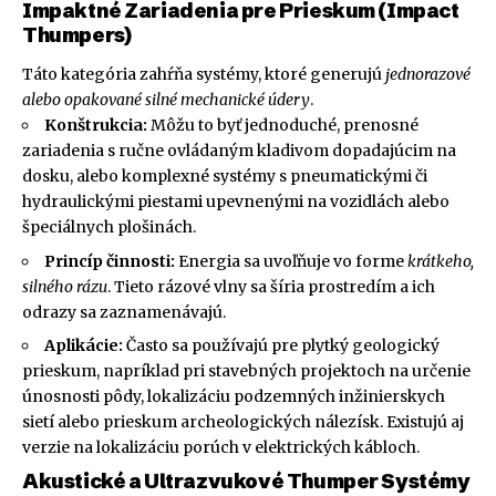
Impaktné Zariadenia pre Prieskum (Impact
Thumpers)
Táto kategória zahŕňa systémy, ktoré generujú
jednorazové
alebo opakované silné mechanické údery
.
Konštrukcia:
Môžu to byť jednoduché, prenosné
zariadenia s ručne ovládaným kladivom dopadajúcim na
dosku, alebo komplexné systémy s pneumatickými či
hydraulickými piestami upevnenými na vozidlách alebo
špeciálnych plošinách.
Princíp činnosti:
Energia sa uvoľňuje vo forme
krátkeho,
silného rázu
. Tieto rázové vlny sa šíria prostredím a ich
odrazy sa zaznamenávajú.
Aplikácie:
Často sa používajú pre plytký geologický
prieskum, napríklad pri stavebných projektoch na určenie
únosnosti pôdy, lokalizáciu podzemných inžinierskych
sietí alebo prieskum archeologických nálezísk. Existujú aj
verzie na lokalizáciu porúch v elektrických kábloch.
Akustické a Ultrazvukové Thumper Systémy