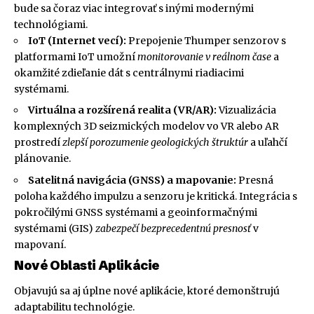
bude sa čoraz viac integrovať s inými modernými
technológiami.
IoT (Internet vecí):
Prepojenie Thumper senzorov s
platformami IoT umožní
monitorovanie v reálnom čase
a
okamžité zdieľanie dát s centrálnymi riadiacimi
systémami.
Virtuálna a rozšírená realita (VR/AR):
Vizualizácia
komplexných 3D seizmických modelov vo VR alebo AR
prostredí
zlepší porozumenie geologických štruktúr
a uľahčí
plánovanie.
Satelitná navigácia (GNSS) a mapovanie:
Presná
poloha každého impulzu a senzoru je kritická. Integrácia s
pokročilými GNSS systémami a geoinformačnými
systémami (GIS)
zabezpečí bezprecedentnú presnosť
v
mapovaní.
Nové Oblasti Aplikácie
Objavujú sa aj úplne nové aplikácie, ktoré demonštrujú
adaptabilitu technológie.