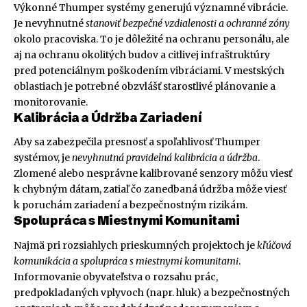
Výkonné Thumper systémy generujú významné vibrácie.
Je nevyhnutné
stanoviť bezpečné vzdialenosti a ochranné zóny
okolo pracoviska. To je dôležité na ochranu personálu, ale
aj na ochranu okolitých budov a citlivej infraštruktúry
pred potenciálnym poškodením vibráciami. V mestských
oblastiach je potrebné obzvlášť starostlivé plánovanie a
monitorovanie.
Kalibrácia a Údržba Zariadení
Aby sa zabezpečila presnosť a spoľahlivosť Thumper
systémov, je
nevyhnutná pravidelná kalibrácia a údržba
.
Zlomené alebo nesprávne kalibrované senzory môžu viesť
k chybným dátam, zatiaľ čo zanedbaná údržba môže viesť
k poruchám zariadení a bezpečnostným rizikám.
Spolupráca s Miestnymi Komunitami
Najmä pri rozsiahlych prieskumných projektoch je
kľúčová
komunikácia a spolupráca s miestnymi komunitami
.
Informovanie obyvateľstva o rozsahu prác,
predpokladaných vplyvoch (napr. hluk) a bezpečnostných