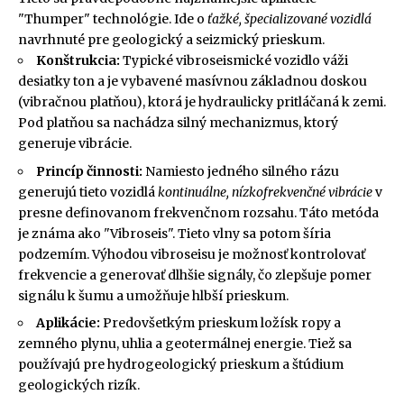
"Thumper" technológie. Ide o
ťažké, špecializované vozidlá
navrhnuté pre geologický a seizmický prieskum.
Konštrukcia:
Typické vibroseismické vozidlo váži
desiatky ton a je vybavené masívnou základnou doskou
(vibračnou platňou), ktorá je hydraulicky pritláčaná k zemi.
Pod platňou sa nachádza silný mechanizmus, ktorý
generuje vibrácie.
Princíp činnosti:
Namiesto jedného silného rázu
generujú tieto vozidlá
kontinuálne, nízkofrekvenčné vibrácie
v
presne definovanom frekvenčnom rozsahu. Táto metóda
je známa ako "Vibroseis". Tieto vlny sa potom šíria
podzemím. Výhodou vibroseisu je možnosť kontrolovať
frekvencie a generovať dlhšie signály, čo zlepšuje pomer
signálu k šumu a umožňuje hlbší prieskum.
Aplikácie:
Predovšetkým prieskum ložísk ropy a
zemného plynu, uhlia a geotermálnej energie. Tiež sa
používajú pre hydrogeologický prieskum a štúdium
geologických rizík.