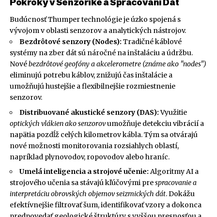
Pokroky v Senzorike a Spracovaní Dát
Budúcnosť Thumper technológie je úzko spojená s
vývojom v oblasti senzorov a analytických nástrojov.
Bezdrôtové senzory (Nodes):
Tradičné káblové
systémy na zber dát sú náročné na inštaláciu a údržbu.
Nové
bezdrôtové geofóny a akcelerometre (známe ako "nodes")
eliminujú potrebu káblov, znižujú čas inštalácie a
umožňujú hustejšie a flexibilnejšie rozmiestnenie
senzorov.
Distribuované akustické senzory (DAS):
Využitie
optických vlákien ako senzorov
umožňuje detekciu vibrácií a
napätia pozdĺž celých kilometrov kábla. Tým sa otvárajú
nové možnosti monitorovania rozsiahlych oblastí,
napríklad plynovodov, ropovodov alebo hraníc.
Umelá inteligencia a strojové učenie:
Algoritmy AI a
strojového učenia sa stávajú kľúčovými pre
spracovanie a
interpretáciu obrovských objemov seizmických dát
. Dokážu
efektívnejšie filtrovať šum, identifikovať vzory a dokonca
predpovedať geologické štruktúry s vyššou presnosťou a