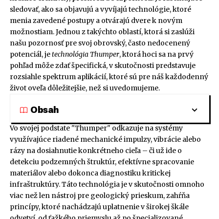
sledovať, ako sa objavujú a vyvíjajú technológie, ktoré
menia zavedené postupy a otvárajú dvere k novým
možnostiam. Jednou z takýchto oblastí, ktorá si zaslúži
našu pozornosť pre svoj obrovský, často nedocenený
potenciál, je
technológia Thumper
, ktorá hoci sa na prvý
pohľad môže zdať špecifická, v skutočnosti predstavuje
rozsiahle spektrum aplikácií, ktoré sú pre náš každodenný
život oveľa dôležitejšie, než si uvedomujeme.
Obsah
Vo svojej podstate "Thumper" odkazuje na systémy
využívajúce riadené mechanické impulzy, vibrácie alebo
rázy na dosiahnutie konkrétneho cieľa – či už ide o
detekciu podzemných štruktúr, efektívne spracovanie
materiálov alebo dokonca diagnostiku kritickej
infraštruktúry. Táto technológia je v skutočnosti omnoho
viac než len nástroj pre geologický prieskum, zahŕňa
princípy, ktoré nachádzajú uplatnenie v širokej škále
odvetví, od ťažkého priemyslu až po špecializované