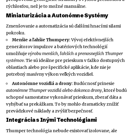
rýchlosťou, než je to možné manuálne.
Miniaturizácia a Autonómne Systémy
Zmenšovanie a automatizácia sú ďalšími hnacími silami
pokroku.
Menšie a ľahšie Thumpery:
Vývoj efektívnejších
generátorov impulzov a batériových technológií
umožňuje
výrobu menších, ľahších a prenosnejších Thumper
systémov
. Tie sú ideálne pre prieskum v ťažko dostupných
oblastiach alebo pre špecifické aplikácie, kde nie je
potrebný masívny výkon veľkých vozidiel.
Autonómne vozidlá a drony:
Budúcnosť prinesie
autonómne Thumper vozidlá alebo dokonca drony
, ktoré budú
schopné samostatne vykonávať prieskum, zberať dáta a
vyhýbať sa prekážkam. To by mohlo dramaticky znížiť
prevádzkové náklady a zvýšiť bezpečnosť.
Integrácia s Inými Technológiami
Thumper technológia nebude existovať izolovane, ale