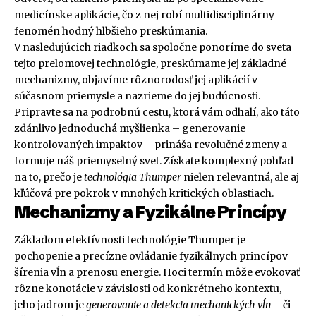
medicínske aplikácie, čo z nej robí multidisciplinárny
fenomén hodný hlbšieho preskúmania.
V nasledujúcich riadkoch sa spoločne ponoríme do sveta
tejto prelomovej technológie, preskúmame jej základné
mechanizmy, objavíme rôznorodosť jej aplikácií v
súčasnom priemysle a nazrieme do jej budúcnosti.
Pripravte sa na podrobnú cestu, ktorá vám odhalí, ako táto
zdánlivo jednoduchá myšlienka – generovanie
kontrolovaných impaktov – prináša revolučné zmeny a
formuje náš priemyselný svet. Získate komplexný pohľad
na to, prečo je
technológia Thumper
nielen relevantná, ale aj
kľúčová pre pokrok v mnohých kritických oblastiach.
Mechanizmy a Fyzikálne Princípy
Základom efektívnosti technológie Thumper je
pochopenie a precízne ovládanie fyzikálnych princípov
šírenia vĺn a prenosu energie. Hoci termín môže evokovať
rôzne konotácie v závislosti od konkrétneho kontextu,
jeho jadrom je
generovanie a detekcia mechanických vĺn
– či