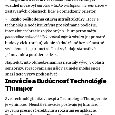
vozidiel môže byť
náročná v ťažko prístupnom teréne
alebo v
zastavaných oblastiach, kde je obmedzený priestor.
Riziko poškodenia citlivej infraštruktúry:
Hoci je
technológia nedeštruktívna pre skúmané podložie,
intenzívne vibrácie z výkonných Thumperov
môžu
potenciálne poškodiť blízku citlivú infraštruktúru
(napr. staré
budovy, elektroniku), ak nie sú dodržané bezpečnostné
vzdialenosti a parametre. To si vyžaduje starostlivé
plánovanie a posúdenie rizík.
Napriek týmto obmedzeniam sa neustály vývoj v oblasti
senzoriky, spracovania signálov a umelej inteligencie
snaží tieto výzvy prekonávať.
Inovácie a Budúcnosť Technológie
Thumper
Svet technológií nikdy nespí a Technológia Thumper nie
je výnimkou. Neustále inovácie posúvajú jej hranice,
zvyšujú presnosť, efektivitu a rozširujú jej aplikácie.