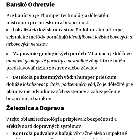
Banské Odvetvie
Pre baníctvo je Thumper technológia dôležitým
nástrojom pre prieskum a bezpečnosť.
Lokalizácia ložísk nerastov:
Podobne ako pri rope,
seizmické metódy pomáhajú
identifikovať ložiská kovových a
nekovových nerastov
.
Mapovanie geologických porúch:
V baniach je kľúčové
mapovať geologické poruchy a nestabilné zóny
, ktoré môžu
predstavovať riziko zosuvov alebo závalov.
Detekcia podzemných vôd:
Thumper prieskum
dokáže
lokalizovať prítoky podzemných vôd
, čo je dôležité pre
plánovanie odvodňovacích systémov a zabezpečenie
bezpečnosti baníkov.
Železnice a Doprava
V tejto oblasti technológia prispieva k bezpečnosti a
efektívnosti dopravných systémov.
Kontrola podvalov a koľají:
Vibračné alebo impaktné