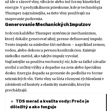
už ide o rázové vlny, vibrácie alebo iné formy kinetickej
energie. V geofyzikálnom prieskume, kde je technológia
Thumper najznámejšia, sa tieto vlny používajú na
mapovanie podzemia.
Generovanie Mechanických Impulzov
Srdcom každého Thumper systému je mechanizmus,
ktorý dokáže generovať silný, presne definovaný impulz.
Tento impulz sa následne šíri médiom – napríklad zemou,
vodou, alebo dokonca pevnou konštrukciou. Existuje
niekoľko metód, ako takýto impulz vyvolať.
Najčastejšie sa používa
mechanický ráz
, kde sa ťažké závažie
uvoľní z určitej výšky a dopadne na zem alebo špeciálnu
dosku. Energia dopadu sa prenesie do podložia vo forme
seizmických vĺn. Tieto vlny sa šíria rôznymi rýchlosťami v
závislosti od hustoty a elasticity materiálu, ktorým
prechádzajú.
TDS merač a kvalita vody: Prečo je
dôležitý a ako funguje