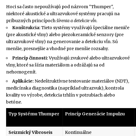
Hoci sa často nepoužívajú pod názvom "Thumper",
niektoré akustické a ultrazvukové systémy pracujú na
príbuzných princípoch
šírenia a detekcie vĺn
.
Konštrukcia:
Tieto systémy využívajú špeciálne meniče
(pre akustické vlny) alebo piezokeramické senzory (pre
ultrazvukové vlny) na generovanie a detekciu vĺn. Sú
menšie, presnejšie a vhodné pre menšie rozsahy.
Princíp činnosti:
Využívajú zvukové alebo ultrazvukové
vlny, ktoré sa šíria materiálom a odrážajú sa od
nehomogenít.
Aplikácie:
Nedeštruktívne testovanie materiálov (NDT),
medicínska diagnostika (napríklad ultrazvuk), kontrola
kvality vo výrobe, detekcia trhlín v potrubiach alebo
betóne.
Typ Systému Thumper
Princíp Generácie Impulzu
Seizmický Vibroseis
Kontinuálne