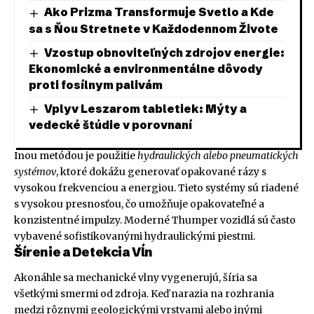
Ako Prizma Transformuje Svetlo a Kde
sa s Ňou Stretnete v Každodennom Živote
Vzostup obnoviteľných zdrojov energie:
Ekonomické a environmentálne dôvody
proti fosílnym palivám
Vplyv Leszarom tabletiek: Mýty a
vedecké štúdie v porovnaní
Inou metódou je použitie
hydraulických alebo pneumatických
systémov
, ktoré dokážu generovať opakované rázy s
vysokou frekvenciou a energiou. Tieto systémy sú riadené
s vysokou presnosťou, čo umožňuje opakovateľné a
konzistentné impulzy. Moderné Thumper vozidlá sú často
vybavené sofistikovanými hydraulickými piestmi.
Šírenie a Detekcia Vĺn
Akonáhle sa mechanické vlny vygenerujú, šíria sa
všetkými smermi od zdroja. Keď narazia na rozhrania
medzi rôznymi geologickými vrstvami alebo inými