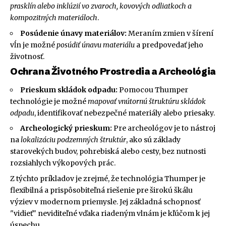
prasklín alebo inklúzií vo zvaroch, kovových odliatkoch a
kompozitných materiáloch
.
Posúdenie únavy materiálov:
Meraním zmien v šírení
vĺn je možné
posúdiť únavu materiálu
a predpovedať jeho
životnosť.
Ochrana Životného Prostredia a Archeológia
Prieskum skládok odpadu:
Pomocou Thumper
technológie je možné
mapovať vnútornú štruktúru skládok
odpadu
, identifikovať nebezpečné materiály alebo priesaky.
Archeologický prieskum:
Pre archeológov je to nástroj
na
lokalizáciu podzemných štruktúr
, ako sú základy
starovekých budov, pohrebiská alebo cesty, bez nutnosti
rozsiahlych výkopových prác.
Z týchto príkladov je zrejmé, že technológia Thumper je
flexibilná a prispôsobiteľná riešenie pre širokú škálu
výziev v modernom priemysle. Jej základná schopnosť
"vidieť" neviditeľné vďaka riadeným vlnám je kľúčom k jej
úspechu.