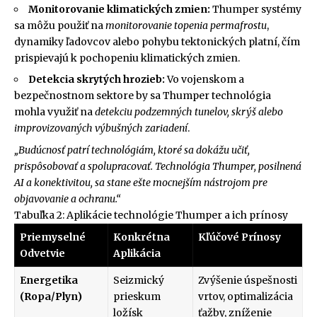
Monitorovanie klimatických zmien:
Thumper systémy
sa môžu použiť na
monitorovanie topenia permafrostu
,
dynamiky ľadovcov alebo pohybu tektonických platní, čím
prispievajú k pochopeniu klimatických zmien.
Detekcia skrytých hrozieb:
Vo vojenskom a
bezpečnostnom sektore by sa Thumper technológia
mohla využiť na
detekciu podzemných tunelov, skrýš alebo
improvizovaných výbušných zariadení
.
„Budúcnosť patrí technológiám, ktoré sa dokážu učiť,
prispôsobovať a spolupracovať. Technológia Thumper, posilnená
AI a konektivitou, sa stane ešte mocnejším nástrojom pre
objavovanie a ochranu.“
Tabuľka 2: Aplikácie technológie Thumper a ich prínosy
Priemyselné
Konkrétna
Kľúčové Prínosy
Odvetvie
Aplikácia
Energetika
Seizmický
Zvýšenie úspešnosti
(Ropa/Plyn)
prieskum
vrtov, optimalizácia
ložísk
ťažby, zníženie