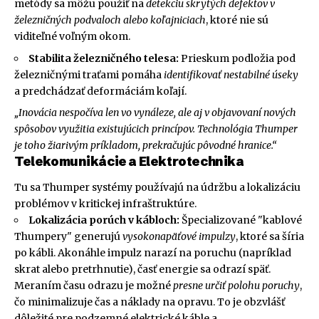
metódy sa môžu použiť na
detekciu skrytých defektov v
železničných podvaloch alebo koľajniciach
, ktoré nie sú
viditeľné voľným okom.
Stabilita železničného telesa:
Prieskum podložia pod
železničnými traťami pomáha
identifikovať nestabilné úseky
a predchádzať deformáciám koľají.
„Inovácia nespočíva len vo vynáleze, ale aj v objavovaní nových
spôsobov využitia existujúcich princípov. Technológia Thumper
je toho žiarivým príkladom, prekračujúc pôvodné hranice.“
Telekomunikácie a Elektrotechnika
Tu sa Thumper systémy používajú na údržbu a lokalizáciu
problémov v kritickej infraštruktúre.
Lokalizácia porúch v kábloch:
Špecializované "kablové
Thumpery" generujú
vysokonapäťové impulzy
, ktoré sa šíria
po kábli. Akonáhle impulz narazí na poruchu (napríklad
skrat alebo pretrhnutie), časť energie sa odrazí späť.
Meraním času odrazu je možné
presne určiť polohu poruchy
,
čo minimalizuje čas a náklady na opravu. To je obzvlášť
dôležité pre podzemné elektrické káble a