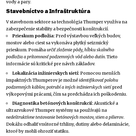
vody a pary.
Stavebníctvo a Infraštruktúra
V stavebnom sektore sa technológia Thumper využíva na
zabezpečenie stability a bezpečnosti konštrukcií.
Prieskum podložia:
Pred výstavbou veľkých budov,
mostov alebo ciest sa vykonáva plytký seizmický
prieskum. Pomáha
určiť zloženie pôdy, hĺbku skalného
podložia a prítomnosť podzemných vôd alebo dutín
. Tieto
informácie sú kritické pre návrh základov.
Lokalizácia inžinierskych sietí:
Pomocou menších
impaktných Thumperov je možné
identifikovať polohu
podzemných káblov, potrubí a iných inžinierskych sietí
pred
výkopovými prácami, čím sa predchádza ich poškodeniu.
Diagnostika betónových konštrukcií:
Akustické a
ultrazvukové Thumper systémy sa používajú na
nedeštruktívne testovanie betónových mostov, stien a pilierov
.
Dokážu odhaliť vnútorné trhliny, dutiny alebo delaminácie,
ktoré by mohli ohroziť statiku.