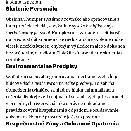
k týmto aspektom.
Školenie Personálu
Obsluha Thumper systémov, rovnako ako spracovanie a
interpretácia ich dát, si vyžaduje
vysoko kvalifikovaný a
špecializovaný personál
. Komplexnosť zariadení a citlivosť
na presnosť dát znamená, že nedostatočné školenie môže
viesť k neefektívnosti, chybným výsledkom alebo dokonca
bezpečnostným rizikám. Dôležité sú pravidelné školenia a
certifikácie.
Environmentálne Predpisy
Vzhľadom na povahu generovania mechanických vĺn je
kľúčové
dodržiavať environmentálne predpisy
. To zahŕňa
obmedzenia týkajúce sa hladiny hluku, minimalizáciu
rušenia divokej zveri (najmä pri seizmických prieskumoch
v prírodných rezerváciách) a správne nakladanie s
prevádzkovými kvapalinami a odpadom. Posudzovanie
vplyvov na životné prostredie je často povinné.
Bezpečnostné Zóny a Ochranné Opatrenia