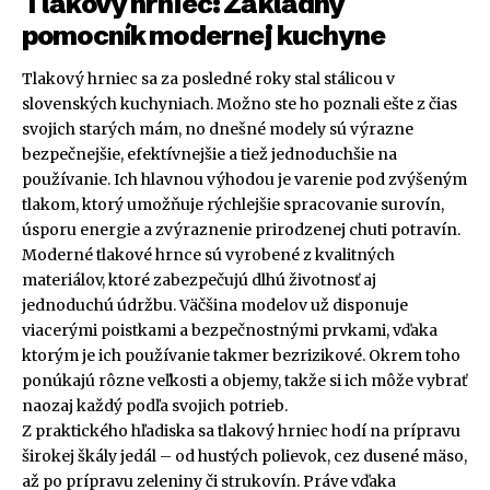
Tlakový hrniec: Základný
pomocník modernej kuchyne
Tlakový hrniec sa za posledné roky stal stálicou v
slovenských kuchyniach. Možno ste ho poznali ešte z čias
svojich starých mám, no dnešné modely sú výrazne
bezpečnejšie, efektívnejšie a tiež jednoduchšie na
používanie. Ich hlavnou výhodou je varenie pod zvýšeným
tlakom, ktorý umožňuje rýchlejšie spracovanie surovín,
úsporu energie a zvýraznenie prirodzenej chuti potravín.
Moderné tlakové hrnce sú vyrobené z kvalitných
materiálov, ktoré zabezpečujú dlhú životnosť aj
jednoduchú údržbu. Väčšina modelov už disponuje
viacerými poistkami a bezpečnostnými prvkami, vďaka
ktorým je ich používanie takmer bezrizikové. Okrem toho
ponúkajú rôzne veľkosti a objemy, takže si ich môže vybrať
naozaj každý podľa svojich potrieb.
Z praktického hľadiska sa tlakový hrniec hodí na prípravu
širokej škály jedál – od hustých polievok, cez dusené mäso,
až po prípravu zeleniny či strukovín. Práve vďaka