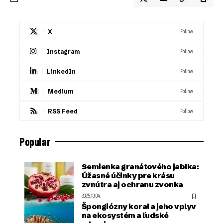
Follow
X
Follow
Instagram
Follow
LinkedIn
Follow
Medium
Follow
RSS Feed
Popular
Semienka granátového jablka:
Úžasné účinky pre krásu
zvnútra aj ochranu zvonka
2025.10.04.
Špongiózny koral a jeho vplyv
na ekosystém a ľudské