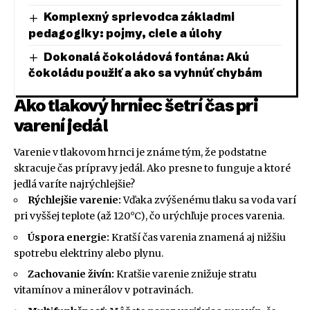
Komplexný sprievodca základmi
pedagogiky: pojmy, ciele a úlohy
Dokonalá čokoládová fontána: Akú
čokoládu použiť a ako sa vyhnúť chybám
Ako tlakový hrniec šetrí čas pri
varení jedál
Varenie v tlakovom hrnci je známe tým, že podstatne
skracuje čas prípravy jedál. Ako presne to funguje a ktoré
jedlá varíte najrýchlejšie?
Rýchlejšie varenie:
Vďaka zvýšenému tlaku sa voda varí
pri vyššej teplote (až 120°C), čo urýchľuje proces varenia.
Úspora energie:
Kratší čas varenia znamená aj nižšiu
spotrebu elektriny alebo plynu.
Zachovanie živín:
Kratšie varenie znižuje stratu
vitamínov a minerálov v potravinách.