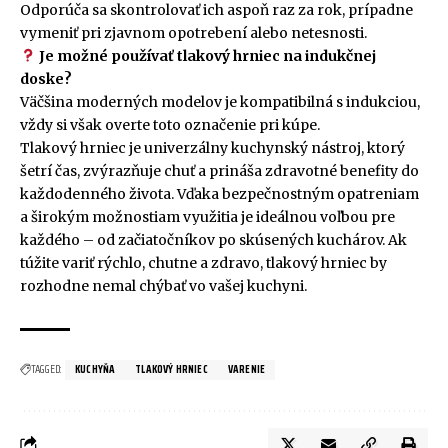
Odporúča sa skontrolovať ich aspoň raz za rok, prípadne
vymeniť pri zjavnom opotrebení alebo netesnosti.
Je možné používať tlakový hrniec na indukčnej
doske?
Väčšina moderných modelov je kompatibilná s indukciou,
vždy si však overte toto označenie pri kúpe.
Tlakový hrniec je univerzálny kuchynský nástroj, ktorý
šetrí čas, zvýrazňuje chuť a prináša zdravotné benefity do
každodenného života. Vďaka bezpečnostným opatreniam
a širokým možnostiam využitia je ideálnou voľbou pre
každého – od začiatočníkov po skúsených kuchárov. Ak
túžite variť rýchlo, chutne a zdravo, tlakový hrniec by
rozhodne nemal chýbať vo vašej kuchyni.
TAGGED:
KUCHYŇA
TLAKOVÝ HRNIEC
VARENIE