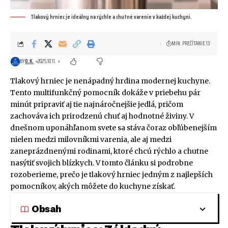
Tlakový hrniec je ideálny na rýchle a chutné varenie v každej kuchyni.
MIN. PREČÍTANIE 13
BY
O.K.
2025.10.11.
Tlakový hrniec je nenápadný hrdina modernej kuchyne.
Tento multifunkčný pomocník dokáže v priebehu pár
minút pripraviť aj tie najnáročnejšie jedlá, pričom
zachováva ich prirodzenú chuť aj hodnotné živiny. V
dnešnom uponáhľanom svete sa stáva čoraz obľúbenejším
nielen medzi milovníkmi varenia, ale aj medzi
zaneprázdnenými rodinami, ktoré chcú rýchlo a chutne
nasýtiť svojich blízkych. V tomto článku si podrobne
rozoberieme, prečo je tlakový hrniec jedným z najlepších
pomocníkov, akých môžete do kuchyne získať.
Obsah