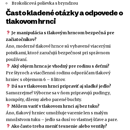
Brokolicová polievka s bryndzou
Často kladené otázky a odpovede o
tlakovom hrnci
Je manipulácia s tlakovým hrncom bezpečná pre
začiatočníkov?
Áno, moderné tlakové hrnce sú vybavené viacerými
poistkami, ktoré zaručujú bezpečnost pri správnom
používaní.
Aký objem hrnca je vhodný pre rodinu s deťmi?
Pre štyroch a viacčlennú rodinu odporúčam tlakový
hrniec s objemom 6 – 8 litrov.
Dá sa v tlakovom hrnci pripraviť aj sladké jedlo?
Samozrejme! Výborne sa v ňom pripravujú pudingy,
kompóty, džemy alebo parené buchty.
Môžem variť v tlakovom hrnci aj bez tuku?
Áno, tlakový hrniec umožňuje varenie len s malým
množstvom tuku – jedlo sa dusí vo vlastnej šťave a pare.
Ako často treba meniť tesnenie alebo ventily?