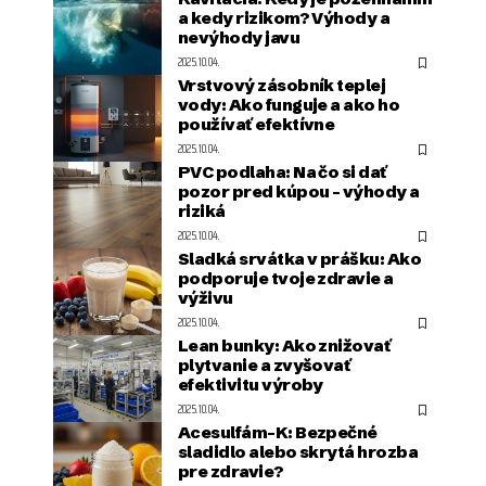
a kedy rizikom? Výhody a
nevýhody javu
2025.10.04.
Vrstvový zásobník teplej
vody: Ako funguje a ako ho
používať efektívne
2025.10.04.
PVC podlaha: Na čo si dať
pozor pred kúpou – výhody a
riziká
2025.10.04.
Sladká srvátka v prášku: Ako
podporuje tvoje zdravie a
výživu
2025.10.04.
Lean bunky: Ako znižovať
plytvanie a zvyšovať
efektivitu výroby
2025.10.04.
Acesulfám-K: Bezpečné
sladidlo alebo skrytá hrozba
pre zdravie?