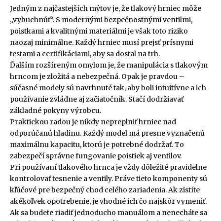
Jedným z najčastejších mýtov je, že tlakový hrniec môže
„vybuchnúť“. S modernými bezpečnostnými ventilmi,
poistkami a kvalitnými materiálmi je však toto riziko
naozaj minimálne. Každý hrniec musí prejsť prísnymi
testami a certifikáciami, aby sa dostal na trh.
Ďalším rozšíreným omylom je, že manipulácia s tlakovým
hrncom je zložitá a nebezpečná. Opak je pravdou –
súčasné modely sú navrhnuté tak, aby boli intuitívne a ich
používanie zvládne aj začiatočník. Stačí dodržiavať
základné pokyny výrobcu.
Praktickou radou je nikdy nepreplniť hrniec nad
odporúčanú hladinu. Každý model má presne vyznačenú
maximálnu kapacitu, ktorú je potrebné dodržať. To
zabezpečí správne fungovanie poistiek aj ventilov.
Pri používaní tlakového hrnca je vždy dôležité pravidelne
kontrolovať tesnenie a ventily. Práve tieto komponenty sú
kľúčové pre bezpečný chod celého zariadenia. Ak zistíte
akékoľvek opotrebenie, je vhodné ich čo najskôr vymeniť.
Ak sa budete riadiť jednoducho manuálom a nenecháte sa