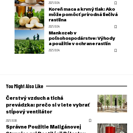
2025.10.04.
Koreň maca a krvný tlak: Ako
môže pomôcť prírodná liečivá
rastlina
2025.10.04.
Mankozeb v
poľnohospodárstve: Výhody
a použitie v ochrane rastlín
2025.10.04.
You Might Also Like
Čerstvý vzduch a tichá
prevádzka: prečo si v lete vybrať
TIPY / NÁVODY
stĺpový ventilátor
2025.10.08.
Správne Použitie Maligánovej