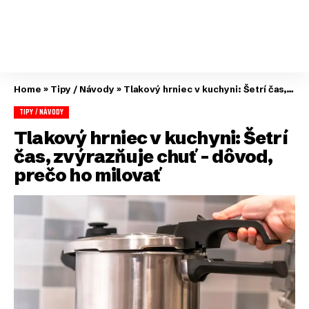
Home
»
Tipy / Návody
»
Tlakový hrniec v kuchyni: Šetrí čas, zvýrazňuje chuť – dôvod, prečo ho milovať
TIPY / NÁVODY
Tlakový hrniec v kuchyni: Šetrí
čas, zvýrazňuje chuť – dôvod,
prečo ho milovať