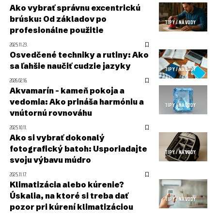
Ako vybrať správnu excentrickú
brúsku: Od základov po
TIPY / NÁVODY
profesionálne použitie
2025.11.23.
Osvedčené techniky a rutiny: Ako
sa ľahšie naučiť cudzie jazyky
TIPY / NÁVODY
2026.02.16.
Akvamarín – kameň pokoja a
vedomia: Ako prináša harmóniu a
TIPY / NÁVODY
vnútornú rovnováhu
2025.10.11.
Ako si vybrať dokonalý
fotografický batoh: Usporiadajte
TIPY / NÁVODY
svoju výbavu múdro
2025.11.17.
Klimatizácia alebo kúrenie?
Úskalia, na ktoré si treba dať
TIPY / NÁVODY
pozor pri kúrení klimatizáciou