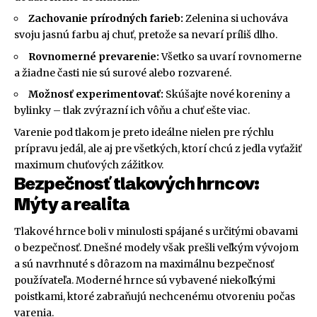
Zachovanie prírodných farieb:
Zelenina si uchováva
svoju jasnú farbu aj chuť, pretože sa nevarí príliš dlho.
Rovnomerné prevarenie:
Všetko sa uvarí rovnomerne
a žiadne časti nie sú surové alebo rozvarené.
Možnosť experimentovať:
Skúšajte nové koreniny a
bylinky – tlak zvýrazní ich vôňu a chuť ešte viac.
Varenie pod tlakom je preto ideálne nielen pre rýchlu
prípravu jedál, ale aj pre všetkých, ktorí chcú z jedla vyťažiť
maximum chuťových zážitkov.
Bezpečnosť tlakových hrncov:
Mýty a realita
Tlakové hrnce boli v minulosti spájané s určitými obavami
o bezpečnosť. Dnešné modely však prešli veľkým vývojom
a sú navrhnuté s dôrazom na maximálnu bezpečnosť
používateľa. Moderné hrnce sú vybavené niekoľkými
poistkami, ktoré zabraňujú nechcenému otvoreniu počas
varenia.