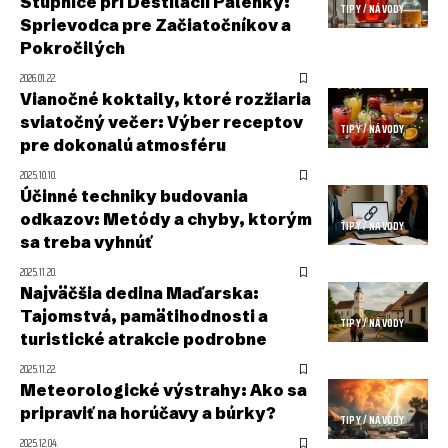
Stupnice pri Destilácii Pálenky:
TIPY / NÁVODY
Sprievodca pre Začiatočníkov a
Pokročilých
2026.01.22.
Vianočné koktaily, ktoré rozžiaria
sviatočný večer: Výber receptov
TIPY / NÁVODY
pre dokonalú atmosféru
2025.10.10.
Účinné techniky budovania
odkazov: Metódy a chyby, ktorým
TIPY / NÁVODY
sa treba vyhnúť
2025.11.20.
Najväčšia dedina Maďarska:
Tajomstvá, pamätihodnosti a
TIPY / NÁVODY
turistické atrakcie podrobne
2025.11.22.
Meteorologické výstrahy: Ako sa
pripraviť na horúčavy a búrky?
TIPY / NÁVODY
2025.12.04.