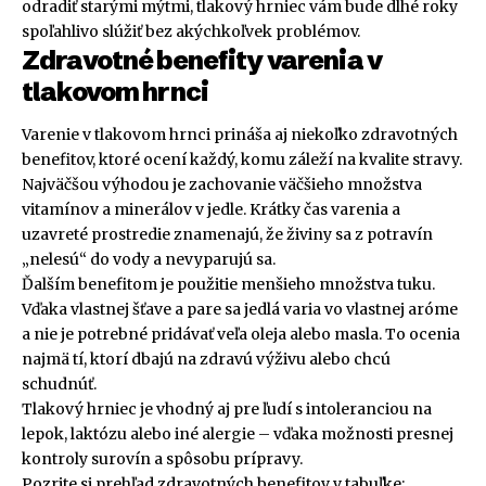
odradiť starými mýtmi, tlakový hrniec vám bude dlhé roky
spoľahlivo slúžiť bez akýchkoľvek problémov.
Zdravotné benefity varenia v
tlakovom hrnci
Varenie v tlakovom hrnci prináša aj niekoľko zdravotných
benefitov, ktoré ocení každý, komu záleží na kvalite stravy.
Najväčšou výhodou je zachovanie väčšieho množstva
vitamínov a minerálov v jedle. Krátky čas varenia a
uzavreté prostredie znamenajú, že živiny sa z potravín
„nelesú“ do vody a nevyparujú sa.
Ďalším benefitom je použitie menšieho množstva tuku.
Vďaka vlastnej šťave a pare sa jedlá varia vo vlastnej aróme
a nie je potrebné pridávať veľa oleja alebo masla. To ocenia
najmä tí, ktorí dbajú na zdravú výživu alebo chcú
schudnúť.
Tlakový hrniec je vhodný aj pre ľudí s intoleranciou na
lepok, laktózu alebo iné alergie – vďaka možnosti presnej
kontroly surovín a spôsobu prípravy.
Pozrite si prehľad zdravotných benefitov v tabuľke: