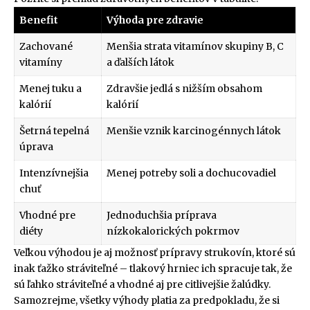
Benefit
Výhoda pre zdravie
Zachované
Menšia strata vitamínov skupiny B, C
vitamíny
a ďalších látok
Menej tuku a
Zdravšie jedlá s nižším obsahom
kalórií
kalórií
Šetrná tepelná
Menšie vznik karcinogénnych látok
úprava
Intenzívnejšia
Menej potreby soli a dochucovadiel
chuť
Vhodné pre
Jednoduchšia príprava
diéty
nízkokalorických pokrmov
Veľkou výhodou je aj možnosť prípravy strukovín, ktoré sú
inak ťažko stráviteľné – tlakový hrniec ich spracuje tak, že
sú ľahko stráviteľné a vhodné aj pre citlivejšie žalúdky.
Samozrejme, všetky výhody platia za predpokladu, že si