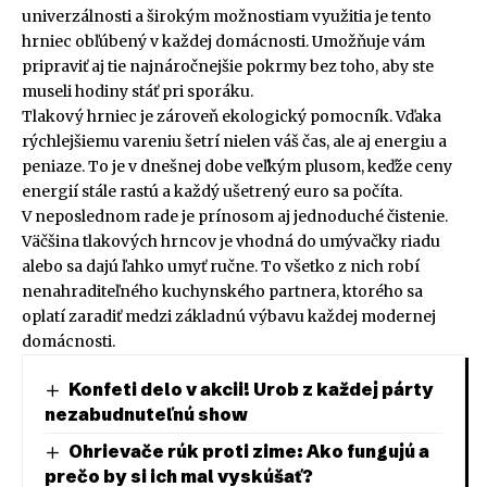
univerzálnosti a širokým možnostiam využitia je tento
hrniec obľúbený v každej domácnosti. Umožňuje vám
pripraviť aj tie najnáročnejšie pokrmy bez toho, aby ste
museli hodiny stáť pri sporáku.
Tlakový hrniec je zároveň ekologický pomocník. Vďaka
rýchlejšiemu vareniu šetrí nielen váš čas, ale aj energiu a
peniaze. To je v dnešnej dobe veľkým plusom, keďže ceny
energií stále rastú a každý ušetrený euro sa počíta.
V neposlednom rade je prínosom aj jednoduché čistenie.
Väčšina tlakových hrncov je vhodná do umývačky riadu
alebo sa dajú ľahko umyť ručne. To všetko z nich robí
nenahraditeľného kuchynského partnera, ktorého sa
oplatí zaradiť medzi základnú výbavu každej modernej
domácnosti.
Konfeti delo v akcii! Urob z každej párty
nezabudnuteľnú show
Ohrievače rúk proti zime: Ako fungujú a
prečo by si ich mal vyskúšať?