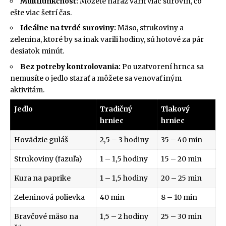
Multifunkčnosť:
Môžete naraz variť viac surovín, čo
ešte viac šetrí čas.
Ideálne na tvrdé suroviny:
Mäso, strukoviny a
zelenina, ktoré by sa inak varili hodiny, sú hotové za pár
desiatok minút.
Bez potreby kontrolovania:
Po uzatvorení hrnca sa
nemusíte o jedlo starať a môžete sa venovať iným
aktivitám.
Jedlo
Tradičný
Tlakový
hrniec
hrniec
Hovädzie guláš
2,5 – 3 hodiny
35 – 40 min
Strukoviny (fazuľa)
1 – 1,5 hodiny
15 – 20 min
Kura na paprike
1 – 1,5 hodiny
20 – 25 min
Zeleninová polievka
40 min
8 – 10 min
Bravčové mäso na
1,5 – 2 hodiny
25 – 30 min