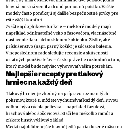
hrnce by mali obsahovať minimálne dve poistky: jednu
hlavná poistná ventil a druhú pomocnú poistku. Väčšie
modely často ponúkajú aj ďalšie bezpečnostné prvky pre
ešte väčší komfort.
Zvážte aj doplnkové funkcie – niektoré modely majú
napríklad odnímateľné veko s časovačom, viacnásobné
nastavenie tlaku alebo sklenené okienko. Zistite, aké
príslušenstvo (napr. parný košík) je súčasťou balenia.
V neposlednom rade sledujte recenzie a skúsenosti
ostatných používateľov – často práve tie rozhodnú o tom,
ktorý model bude najviac vyhovovať vašim potrebám.
Najlepšie recepty pre tlakový
hrniec na každý deň
Tlakový hrniec je vhodný na prípravu rozmanitých
pokrmov, ktoré si môžete vychutnávať každý deň. Prvou
voľbou býva rýchla polievka – napríklad fazuľová,
hrachová alebo šošovicová. Stačí len niekoľko minút a
získate hustý, výživný základ.
Medzi najobľúbenejšie hlavné jedlá patria dusené mäso na