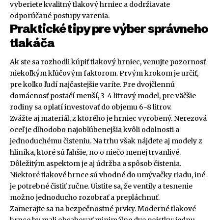
vyberiete kvalitný tlakový hrniec a dodržiavate
odporúčané postupy varenia.
Praktické tipy pre výber správneho
tlakáča
Ak ste sa rozhodli kúpiť tlakový hrniec, venujte pozornosť
niekoľkým kľúčovým faktorom. Prvým krokom je určiť,
pre koľko ľudí najčastejšie varíte. Pre dvojčlennú
domácnosť postačí menší, 3-4 litrový model, pre väčšie
rodiny sa oplatí investovať do objemu 6-8 litrov.
Zvážte aj materiál, z ktorého je hrniec vyrobený. Nerezová
oceľ je dlhodobo najobľúbenejšia kvôli odolnosti a
jednoduchému čisteniu. Na trhu však nájdete aj modely z
hliníka, ktoré sú ľahšie, no o niečo menej trvanlivé.
Dôležitým aspektom je aj údržba a spôsob čistenia.
Niektoré tlakové hrnce sú vhodné do umývačky riadu, iné
je potrebné čistiť ručne. Uistite sa, že ventily a tesnenie
možno jednoducho rozobrať a prepláchnuť.
Zamerajte sa na bezpečnostné prvky. Moderné tlakové