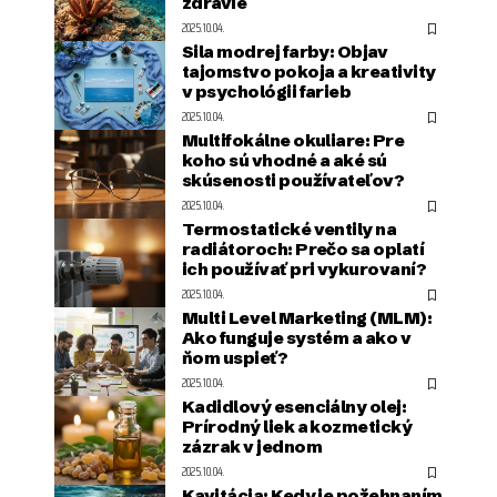
zdravie
2025.10.04.
Sila modrej farby: Objav
tajomstvo pokoja a kreativity
v psychológii farieb
2025.10.04.
Multifokálne okuliare: Pre
koho sú vhodné a aké sú
skúsenosti používateľov?
2025.10.04.
Termostatické ventily na
radiátoroch: Prečo sa oplatí
ich používať pri vykurovaní?
2025.10.04.
Multi Level Marketing (MLM):
Ako funguje systém a ako v
ňom uspieť?
2025.10.04.
Kadidlový esenciálny olej:
Prírodný liek a kozmetický
zázrak v jednom
2025.10.04.
Kavitácia: Kedy je požehnaním