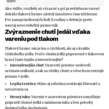
šťave
Ako vidíte, rozdiely sú výrazné a pri pravidelnom varení
dokáže tlakový hrniec ušetriť množstvo času týždenne.
Pre zaneprázdnených ľudí či rodiny s deťmi je preto
naozaj neoceniteľný pomocník.
Zvýraznenie chuti jedál vďaka
vareniu pod tlakom
Tlakový hrniec nie je len o rýchlosti, ale aj o kvalite
výsledného jedla. Prečo chutia jedlá pripravené v tlakovom
hrnci často lepšie a intenzívnejšie?
Intenzívnejšia chuť:
Uzavretý priestor nedovolí
arómam uniknúť, a tak sa všetky chute a vône koncentrujú
priamo v jedle.
Lepšia textúra:
Mäso aj zelenina zostávajú šťavnaté a
nerozvaria sa.
Menej tuku:
Varenie v uzavretom priestore umožňuje
pripraviť chutné jedlá s minimom tuku a bez potreby
dodatočného dochutenia.