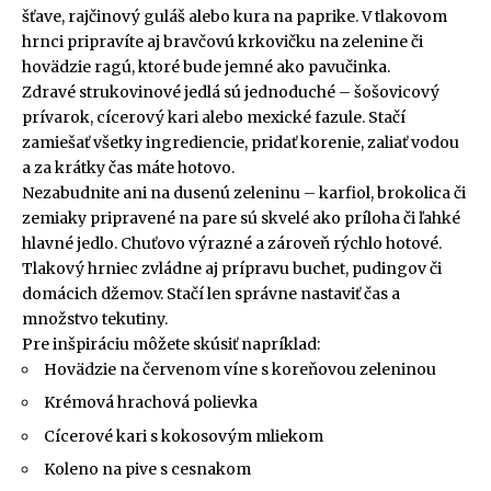
šťave, rajčinový guláš alebo kura na paprike. V tlakovom
hrnci pripravíte aj bravčovú krkovičku na zelenine či
hovädzie ragú, ktoré bude jemné ako pavučinka.
Zdravé strukovinové jedlá sú jednoduché – šošovicový
prívarok, cícerový kari alebo mexické fazule. Stačí
zamiešať všetky ingrediencie, pridať korenie, zaliať vodou
a za krátky čas máte hotovo.
Nezabudnite ani na dusenú zeleninu – karfiol, brokolica či
zemiaky pripravené na pare sú skvelé ako príloha či ľahké
hlavné jedlo. Chuťovo výrazné a zároveň rýchlo hotové.
Tlakový hrniec zvládne aj prípravu buchet, pudingov či
domácich džemov. Stačí len správne nastaviť čas a
množstvo tekutiny.
Pre inšpiráciu môžete skúsiť napríklad:
Hovädzie na červenom víne s koreňovou zeleninou
Krémová hrachová polievka
Cícerové kari s kokosovým mliekom
Koleno na pive s cesnakom