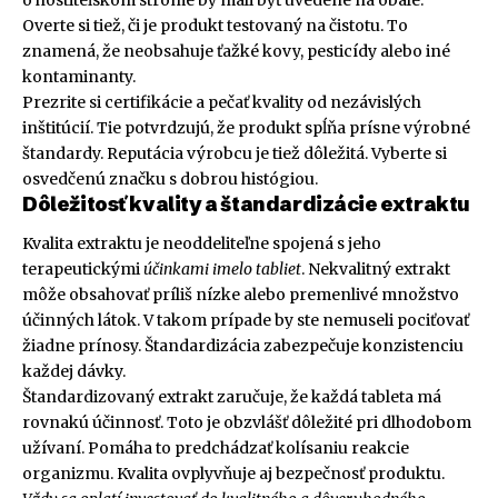
Overte si tiež, či je produkt testovaný na čistotu. To
znamená, že neobsahuje ťažké kovy, pesticídy alebo iné
kontaminanty.
Prezrite si certifikácie a pečať kvality od nezávislých
inštitúcií. Tie potvrdzujú, že produkt spĺňa prísne výrobné
štandardy. Reputácia výrobcu je tiež dôležitá. Vyberte si
osvedčenú značku s dobrou histógiou.
Dôležitosť kvality a štandardizácie extraktu
Kvalita extraktu je neoddeliteľne spojená s jeho
terapeutickými
účinkami imelo tabliet
. Nekvalitný extrakt
môže obsahovať príliš nízke alebo premenlivé množstvo
účinných látok. V takom prípade by ste nemuseli pociťovať
žiadne prínosy. Štandardizácia zabezpečuje konzistenciu
každej dávky.
Štandardizovaný extrakt zaručuje, že každá tableta má
rovnakú účinnosť. Toto je obzvlášť dôležité pri dlhodobom
užívaní. Pomáha to predchádzať kolísaniu reakcie
organizmu. Kvalita ovplyvňuje aj bezpečnosť produktu.