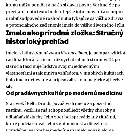
komu môžu pomôcť a na čo si dávať pozor. Veríme, že po
prečítaní tohto textu budete lepšie informovaní a schopní
urobiť zodpovedné rozhodnutia týkajúce sa vášho zdravia
a potenciálneho začlenenia imela do vášho životného štýlu.
Imelo ako prírodná zložka: Stručný
historický prehľad
Imelo, s latinským názvom
Viscum album
, je poloparazitická
rastlina, ktorá rastie na rôznych druhoch stromov. Už po
stáročia fascinuje ľudstvo svojimi jedinečnými
vlastnosťami a tajomným vzhľadom. V mnohých kultúrach
bolo imelo uctievané a pripisovali sa mu magické aj liečivé
sily.
Od pradávnych kultúr po modernú medicínu
Starovekí Kelti, Druidi, považovali imelo za posvätnú
rastlinu. Verili, že má schopnosť liečiť všetky choroby a
odháňať zlé duchy. Jeho zber bol sprevádzaný rituálmi,
ktoré podčiarkovali jeho výnimočnosť a dôležitosť.
V tradičnej európskej medicíne sa imelo používalo na