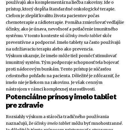
používajú ako komplementárna liečba rakoviny. Ide o
prístup, ktorý dopĺňa štandardné onkologické terapie.
Cieľom je zlepšiť kvalitu života pacientov počas
chemoterapie a rádioterapie. Pomáha zmierňovať vedľajšie
účinky, ako je únava, nevoľnosť a potlačenie imunitného
systému. V tomto kontexte sú
účinky imelo tabliet
skôr
preventívne a podporné. Imelo tablety sa často používajú
na udržiavaciu terapiu alebo ako prevencia.
Výskum ukazuje, že imelo môže tiež pomôcť stimulovať
imunitný systém. Tým podporuje schopnosť tela bojovať
proti nádorovým bunkám. Tento prístup je súčasťou
celostného pohľadu na pacienta. Dôležité je zdôrazniť, že
imelo nie je liekom na rakovinu. Je však cenným
nástrojom v rámci komplexnej starostlivosti.
Potenciálne prínosy imelo tabliet
pre zdravie
Rozsiahly výskum a stáročia tradičného používania
naznačujú, že
účinky imelo tabliet
môžu byť mnohostranné.
Je dôležité k týmto prínosom pristupovať s otvorenou