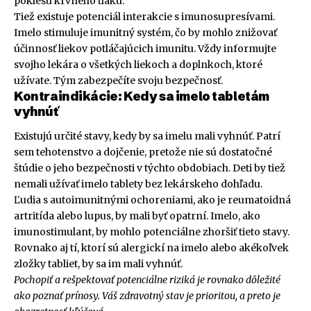
poklesu krvného tlaku.
Tiež existuje potenciál interakcie s imunosupresívami.
Imelo stimuluje imunitný systém, čo by mohlo znižovať
účinnosť liekov potláčajúcich imunitu. Vždy informujte
svojho lekára o všetkých liekoch a doplnkoch, ktoré
užívate. Tým zabezpečíte svoju bezpečnosť.
Kontraindikácie: Kedy sa imelo tabletám
vyhnúť
Existujú určité stavy, kedy by sa imelu mali vyhnúť. Patrí
sem tehotenstvo a dojčenie, pretože nie sú dostatočné
štúdie o jeho bezpečnosti v týchto obdobiach. Deti by tiež
nemali užívať imelo tablety bez lekárskeho dohľadu.
Ľudia s autoimunitnými ochoreniami, ako je reumatoidná
artritída alebo lupus, by mali byť opatrní. Imelo, ako
imunostimulant, by mohlo potenciálne zhoršiť tieto stavy.
Rovnako aj tí, ktorí sú alergickí na imelo alebo akékoľvek
zložky tabliet, by sa im mali vyhnúť.
Pochopiť a rešpektovať potenciálne riziká je rovnako dôležité
ako poznať prínosy. Váš zdravotný stav je prioritou, a preto je