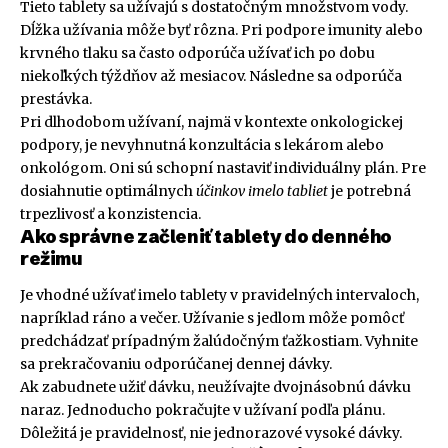
Tieto tablety sa užívajú s dostatočným množstvom vody.
Dĺžka užívania môže byť rôzna. Pri podpore imunity alebo
krvného tlaku sa často odporúča užívať ich po dobu
niekoľkých týždňov až mesiacov. Následne sa odporúča
prestávka.
Pri dlhodobom užívaní, najmä v kontexte onkologickej
podpory, je nevyhnutná konzultácia s lekárom alebo
onkológom. Oni sú schopní nastaviť individuálny plán. Pre
dosiahnutie optimálnych
účinkov imelo tabliet
je potrebná
trpezlivosť a konzistencia.
Ako správne začleniť tablety do denného
režimu
Je vhodné užívať imelo tablety v pravidelných intervaloch,
napríklad ráno a večer. Užívanie s jedlom môže pomôcť
predchádzať prípadným žalúdočným ťažkostiam. Vyhnite
sa prekračovaniu odporúčanej dennej dávky.
Ak zabudnete užiť dávku, neužívajte dvojnásobnú dávku
naraz. Jednoducho pokračujte v užívaní podľa plánu.
Dôležitá je pravidelnosť, nie jednorazové vysoké dávky.