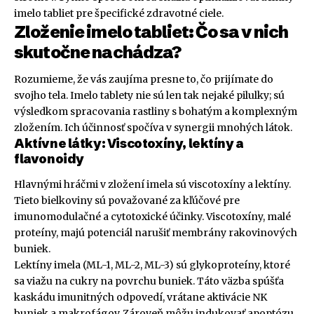
imelo tabliet pre špecifické zdravotné ciele.
Zloženie imelo tabliet: Čo sa v nich
skutočne nachádza?
Rozumieme, že vás zaujíma presne to, čo prijímate do
svojho tela. Imelo tablety nie sú len tak nejaké pilulky; sú
výsledkom spracovania rastliny s bohatým a komplexným
zložením. Ich účinnosť spočíva v synergii mnohých látok.
Aktívne látky: Viscotoxíny, lektíny a
flavonoidy
Hlavnými hráčmi v zložení imela sú viscotoxíny a lektíny.
Tieto bielkoviny sú považované za kľúčové pre
imunomodulačné a cytotoxické účinky. Viscotoxíny, malé
proteíny, majú potenciál narušiť membrány rakovinových
buniek.
Lektíny imela (ML-1, ML-2, ML-3) sú glykoproteíny, ktoré
sa viažu na cukry na povrchu buniek. Táto väzba spúšťa
kaskádu imunitných odpovedí, vrátane aktivácie NK
buniek a makrofágov. Zároveň môžu indukovať apoptózu,