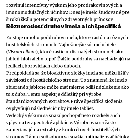
rozvinul intenzívny výskum jeho protirakovinových a
imunomodulačných účinkov. Dnes je imelo študované pre
širokú škálu potenciálnych zdravotných prínosov.
Rôznorodosť druhov imela a ich špecifiká
Existuje mnoho poddruhov imela, ktoré rastú na rôznych
hostiteľských stromoch. Najbežnejšie sú imelo biele
(
Viscum album
), ktoré rastie na listnatých stromoch ako
jabloň, hloh alebo topoľ. Ďalšie poddruhy sa nachádzajú na
jedliach, boroviciach alebo duboch.
Predpokladá sa, že bioaktívne zložky imela sa môžu líšiť v
závislosti od hostiteľského stromu. To znamená, že imelo
zbierané z jablone môže mať mierne odlišné zloženie ako
to z duba. Tento aspekt je dôležitý pri výrobe
štandardizovaných extraktov. Práve špecifiká zloženia
ovplyvňujú následné účinky imelo tabliet.
Vedecký výskum sa snaží pochopiť tieto rozdiely a ich
vplyv na terapeutické aplikácie. Výrobcovia sa často
zameriavajú na extrakty z konkrétnych hostiteľských
stromov. Týmto spôsobom sa snažia optimalizovať účinky