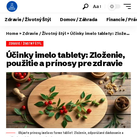
Aa
Zdravie / Životný Štýl
Domov / Záhrada
Financie / Prá
Home
»
Zdravie / Životný štýl
»
Účinky imelo tablety: Zloženie, použitie a prínosy pre zdravie
ZDRAVIE / ŽIVOTNÝ ŠTÝL
Účinky imelo tablety: Zloženie,
použitie a prínosy pre zdravie
Objavte prínosy imela vo forme tabliet. Zloženie, odporúčané dávkovanie a