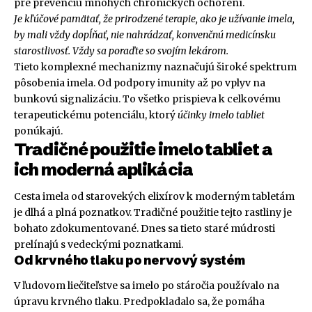
pre prevenciu mnohých chronických ochorení.
Je kľúčové pamätať, že prirodzené terapie, ako je užívanie imela,
by mali vždy dopĺňať, nie nahrádzať, konvenčnú medicínsku
starostlivosť. Vždy sa poraďte so svojím lekárom.
Tieto komplexné mechanizmy naznačujú široké spektrum
pôsobenia imela. Od podpory imunity až po vplyv na
bunkovú signalizáciu. To všetko prispieva k celkovému
terapeutickému potenciálu, ktorý
účinky imelo tabliet
ponúkajú.
Tradičné použitie imelo tabliet a
ich moderná aplikácia
Cesta imela od starovekých elixírov k moderným tabletám
je dlhá a plná poznatkov. Tradičné použitie tejto rastliny je
bohato zdokumentované. Dnes sa tieto staré múdrosti
prelínajú s vedeckými poznatkami.
Od krvného tlaku po nervový systém
V ľudovom liečiteľstve sa imelo po stáročia používalo na
úpravu krvného tlaku. Predpokladalo sa, že pomáha