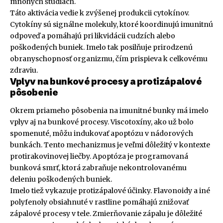
mnohých štúdiách.
Táto aktivácia vedie k zvýšenej produkcii cytokínov.
Cytokíny sú signálne molekuly, ktoré koordinujú imunitnú
odpoveď a pomáhajú pri likvidácii cudzích alebo
poškodených buniek. Imelo tak posilňuje prirodzenú
obranyschopnosť organizmu, čím prispieva k celkovému
zdraviu.
Vplyv na bunkové procesy a protizápalové
pôsobenie
Okrem priameho pôsobenia na imunitné bunky má imelo
vplyv aj na bunkové procesy. Viscotoxíny, ako už bolo
spomenuté, môžu indukovať apoptózu v nádorových
bunkách. Tento mechanizmus je veľmi dôležitý v kontexte
protirakovinovej liečby. Apoptóza je programovaná
bunková smrť, ktorá zabraňuje nekontrolovanému
deleniu poškodených buniek.
Imelo tiež vykazuje protizápalové účinky. Flavonoidy a iné
polyfenoly obsiahnuté v rastline pomáhajú znižovať
zápalové procesy v tele. Zmierňovanie zápalu je dôležité