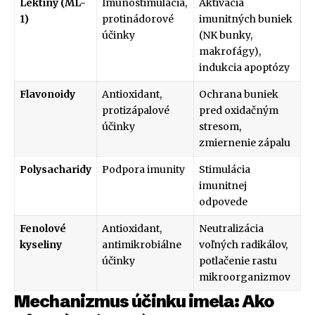
Lektíny (ML-
Imunostimulácia,
Aktivácia
1)
protinádorové
imunitných buniek
účinky
(NK bunky,
makrofágy),
indukcia apoptózy
Flavonoidy
Antioxidant,
Ochrana buniek
protizápalové
pred oxidačným
účinky
stresom,
zmiernenie zápalu
Polysacharidy
Podpora imunity
Stimulácia
imunitnej
odpovede
Fenolové
Antioxidant,
Neutralizácia
kyseliny
antimikrobiálne
voľných radikálov,
účinky
potlačenie rastu
mikroorganizmov
Mechanizmus účinku imela: Ako