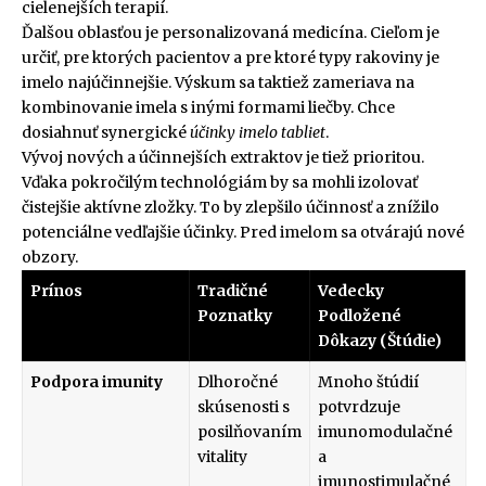
cielenejších terapií.
Ďalšou oblasťou je personalizovaná medicína. Cieľom je
určiť, pre ktorých pacientov a pre ktoré typy rakoviny je
imelo najúčinnejšie. Výskum sa taktiež zameriava na
kombinovanie imela s inými formami liečby. Chce
dosiahnuť synergické
účinky imelo tabliet
.
Vývoj nových a účinnejších extraktov je tiež prioritou.
Vďaka pokročilým technológiám by sa mohli izolovať
čistejšie aktívne zložky. To by zlepšilo účinnosť a znížilo
potenciálne vedľajšie účinky. Pred imelom sa otvárajú nové
obzory.
Prínos
Tradičné
Vedecky
Poznatky
Podložené
Dôkazy (Štúdie)
Podpora imunity
Dlhoročné
Mnoho štúdií
skúsenosti s
potvrdzuje
posilňovaním
imunomodulačné
vitality
a
imunostimulačné