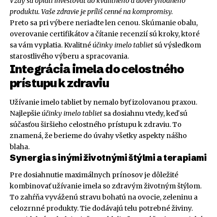
Vždy sa oplatí investovať do kvalitného a dôveryhodného
produktu. Vaše zdravie je príliš cenné na kompromisy.
Preto sa pri výbere neriadte len cenou. Skúmanie obalu,
overovanie certifikátov a čítanie recenzií sú kroky, ktoré
sa vám vyplatia. Kvalitné
účinky imelo tabliet
sú výsledkom
starostlivého výberu a spracovania.
Integrácia imela do celostného
prístupu k zdraviu
Užívanie imelo tabliet by nemalo byť izolovanou praxou.
Najlepšie
účinky imelo tabliet
sa dosiahnu vtedy, keď sú
súčasťou širšieho celostného prístupu k zdraviu. To
znamená, že berieme do úvahy všetky aspekty nášho
blaha.
Synergia s inými životnými štýlmi a terapiami
Pre dosiahnutie maximálnych prínosov je dôležité
kombinovať užívanie imela so zdravým životným štýlom.
To zahŕňa vyváženú stravu bohatú na ovocie, zeleninu a
celozrnné produkty. Tie dodávajú telu potrebné živiny.