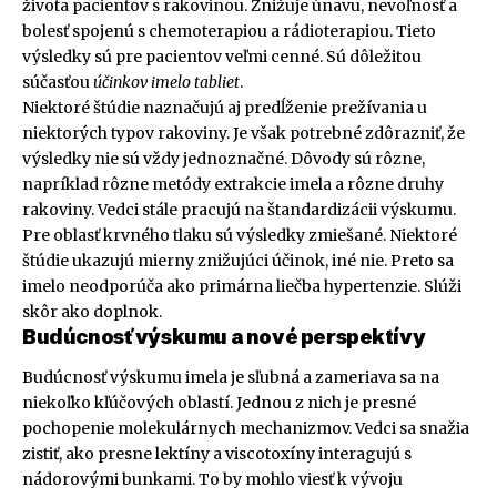
života pacientov s rakovinou. Znižuje únavu, nevoľnosť a
bolesť spojenú s chemoterapiou a rádioterapiou. Tieto
výsledky sú pre pacientov veľmi cenné. Sú dôležitou
súčasťou
účinkov imelo tabliet
.
Niektoré štúdie naznačujú aj predĺženie prežívania u
niektorých typov rakoviny. Je však potrebné zdôrazniť, že
výsledky nie sú vždy jednoznačné. Dôvody sú rôzne,
napríklad rôzne metódy extrakcie imela a rôzne druhy
rakoviny. Vedci stále pracujú na štandardizácii výskumu.
Pre oblasť krvného tlaku sú výsledky zmiešané. Niektoré
štúdie ukazujú mierny znižujúci účinok, iné nie. Preto sa
imelo neodporúča ako primárna liečba hypertenzie. Slúži
skôr ako doplnok.
Budúcnosť výskumu a nové perspektívy
Budúcnosť výskumu imela je sľubná a zameriava sa na
niekoľko kľúčových oblastí. Jednou z nich je presné
pochopenie molekulárnych mechanizmov. Vedci sa snažia
zistiť, ako presne lektíny a viscotoxíny interagujú s
nádorovými bunkami. To by mohlo viesť k vývoju