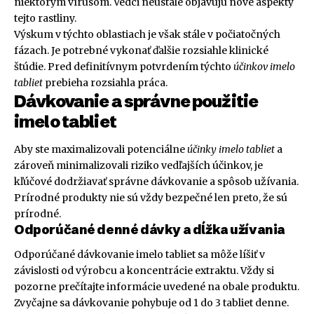
niektorým vírusom. Vedci neustále objavujú nové aspekty
tejto rastliny.
Výskum v týchto oblastiach je však stále v počiatočných
fázach. Je potrebné vykonať ďalšie rozsiahle klinické
štúdie. Pred definitívnym potvrdením týchto
účinkov imelo
tabliet
prebieha rozsiahla práca.
Dávkovanie a správne použitie
imelo tabliet
Aby ste maximalizovali potenciálne
účinky imelo tabliet
a
zároveň minimalizovali riziko vedľajších účinkov, je
kľúčové dodržiavať správne dávkovanie a spôsob užívania.
Prírodné produkty nie sú vždy bezpečné len preto, že sú
prírodné.
Odporúčané denné dávky a dĺžka užívania
Odporúčané dávkovanie imelo tabliet sa môže líšiť v
závislosti od výrobcu a koncentrácie extraktu. Vždy si
pozorne prečítajte informácie uvedené na obale produktu.
Zvyčajne sa dávkovanie pohybuje od 1 do 3 tabliet denne.