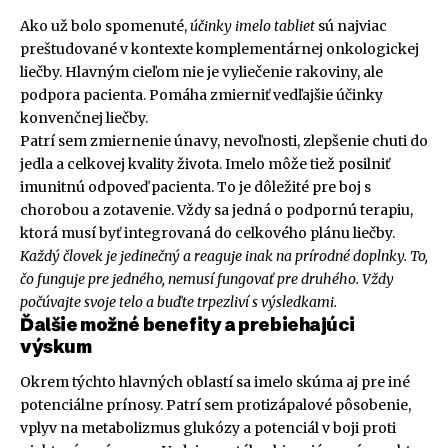
Ako už bolo spomenuté,
účinky imelo tabliet
sú najviac
preštudované v kontexte komplementárnej onkologickej
liečby. Hlavným cieľom nie je vyliečenie rakoviny, ale
podpora pacienta. Pomáha zmierniť vedľajšie účinky
konvenčnej liečby.
Patrí sem zmiernenie únavy, nevoľnosti, zlepšenie chuti do
jedla a celkovej kvality života. Imelo môže tiež posilniť
imunitnú odpoveď pacienta. To je dôležité pre boj s
chorobou a zotavenie. Vždy sa jedná o podpornú terapiu,
ktorá musí byť integrovaná do celkového plánu liečby.
Každý človek je jedinečný a reaguje inak na prírodné doplnky. To,
čo funguje pre jedného, nemusí fungovať pre druhého. Vždy
počúvajte svoje telo a buďte trpezliví s výsledkami.
Ďalšie možné benefity a prebiehajúci
výskum
Okrem týchto hlavných oblastí sa imelo skúma aj pre iné
potenciálne prínosy. Patrí sem protizápalové pôsobenie,
vplyv na metabolizmus glukózy a potenciál v boji proti