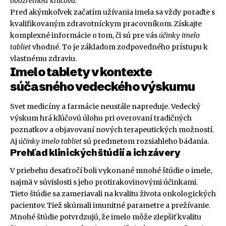
obozretnosť kľúčová.
Pred akýmkoľvek začatím užívania imela sa vždy poraďte s
kvalifikovaným zdravotníckym pracovníkom. Získajte
komplexné informácie o tom, či sú pre vás
účinky imelo
tabliet
vhodné. To je základom zodpovedného prístupu k
vlastnému zdraviu.
Imelo tablety v kontexte
súčasného vedeckého výskumu
Svet medicíny a farmácie neustále napreduje. Vedecký
výskum hrá kľúčovú úlohu pri overovaní tradičných
poznatkov a objavovaní nových terapeutických možností.
Aj
účinky imelo tabliet
sú predmetom rozsiahleho bádania.
Prehľad klinických štúdií a ich závery
V priebehu desaťročí boli vykonané mnohé štúdie o imele,
najmä v súvislosti s jeho protirakovinovými účinkami.
Tieto štúdie sa zameriavali na kvalitu života onkologických
pacientov. Tiež skúmali imunitné parametre a prežívanie.
Mnohé štúdie potvrdzujú, že imelo môže zlepšiť kvalitu