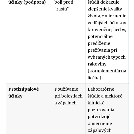
účinky (podpora)
boji proti
štúdií dokazuje
"rastu"
zlepšenie kvality
života, zmiernenie
vedľajších účinkov
konvenčnej liečby,
potenciálne
predĺženie
prežívania pri
vybraných typoch
rakoviny
(komplementárna
liečba)
Protizápalové
Používanie
Laboratórne
účinky
pri bolestiach
štúdie a niektoré
a zápaloch
klinické
pozorovania
potvrdzujú
zmiernenie
zápalových