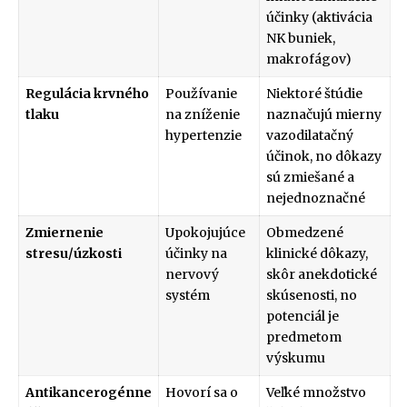
účinky (aktivácia
NK buniek,
makrofágov)
Regulácia krvného
Používanie
Niektoré štúdie
tlaku
na zníženie
naznačujú mierny
hypertenzie
vazodilatačný
účinok, no dôkazy
sú zmiešané a
nejednoznačné
Zmiernenie
Upokojujúce
Obmedzené
stresu/úzkosti
účinky na
klinické dôkazy,
nervový
skôr anekdotické
systém
skúsenosti, no
potenciál je
predmetom
výskumu
Antikancerogénne
Hovorí sa o
Veľké množstvo