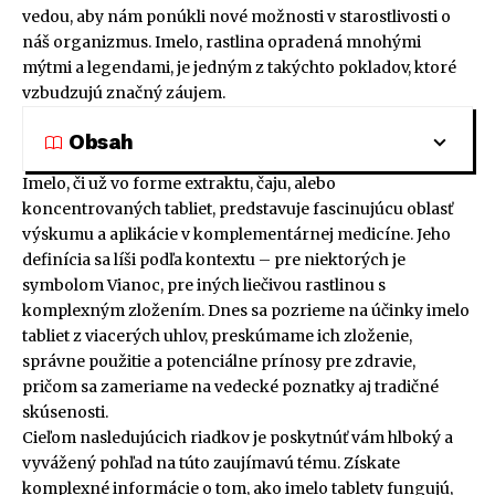
vedou, aby nám ponúkli nové možnosti v starostlivosti o
náš organizmus. Imelo, rastlina opradená mnohými
mýtmi a legendami, je jedným z takýchto pokladov, ktoré
vzbudzujú značný záujem.
Obsah
Imelo, či už vo forme extraktu, čaju, alebo
koncentrovaných tabliet, predstavuje fascinujúcu oblasť
výskumu a aplikácie v komplementárnej medicíne. Jeho
definícia sa líši podľa kontextu – pre niektorých je
symbolom Vianoc, pre iných liečivou rastlinou s
komplexným zložením. Dnes sa pozrieme na účinky imelo
tabliet z viacerých uhlov, preskúmame ich zloženie,
správne použitie a potenciálne prínosy pre zdravie,
pričom sa zameriame na vedecké poznatky aj tradičné
skúsenosti.
Cieľom nasledujúcich riadkov je poskytnúť vám hlboký a
vyvážený pohľad na túto zaujímavú tému. Získate
komplexné informácie o tom, ako imelo tablety fungujú,