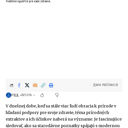
tradičné využitie pre vaše zdravie.
MIN. PREČÍTANIE 29
BY
O.K.
2025.12.04.
V dnešnej dobe, keď sa stále viac ľudí obracia k prírode v
hľadaní podpory pre svoje zdravie, téma prírodných
extraktov a ich účinkov naberá na význame. Je fascinujúce
sledovať, ako sa starodávne poznatky spájajú s modernou