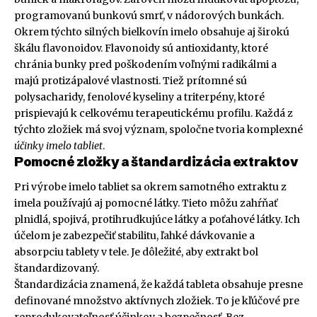
programovanú bunkovú smrť, v nádorových bunkách.
Okrem týchto silných bielkovín imelo obsahuje aj širokú
škálu flavonoidov. Flavonoidy sú antioxidanty, ktoré
chránia bunky pred poškodením voľnými radikálmi a
majú protizápalové vlastnosti. Tiež prítomné sú
polysacharidy, fenolové kyseliny a triterpény, ktoré
prispievajú k celkovému terapeutickému profilu. Každá z
týchto zložiek má svoj význam, spoločne tvoria komplexné
účinky imelo tabliet
.
Pomocné zložky a štandardizácia extraktov
Pri výrobe imelo tabliet sa okrem samotného extraktu z
imela používajú aj pomocné látky. Tieto môžu zahŕňať
plnidlá, spojivá, protihrudkujúce látky a poťahové látky. Ich
účelom je zabezpečiť stabilitu, ľahké dávkovanie a
absorpciu tablety v tele. Je dôležité, aby extrakt bol
štandardizovaný.
Štandardizácia znamená, že každá tableta obsahuje presne
definované množstvo aktívnych zložiek. To je kľúčové pre