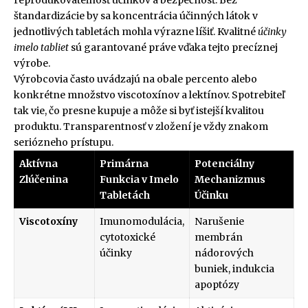
reprodukovateľnosť účinkov a bezpečnosť. Bez
štandardizácie by sa koncentrácia účinných látok v
jednotlivých tabletách mohla výrazne líšiť. Kvalitné
účinky
imelo tabliet
sú garantované práve vďaka tejto precíznej
výrobe.
Výrobcovia často uvádzajú na obale percento alebo
konkrétne množstvo viscotoxínov a lektínov. Spotrebiteľ
tak vie, čo presne kupuje a môže si byť istejší kvalitou
produktu. Transparentnosť v zložení je vždy znakom
seriózneho prístupu.
Aktívna
Primárna
Potenciálny
Zlúčenina
Funkcia v Imelo
Mechanizmus
Tabletách
Účinku
Viscotoxíny
Imunomodulácia,
Narušenie
cytotoxické
membrán
účinky
nádorových
buniek, indukcia
apoptózy