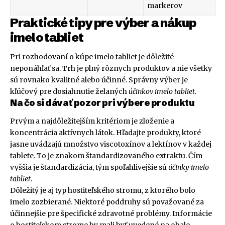
markerov
Praktické tipy pre výber a nákup
imelo tabliet
Pri rozhodovaní o kúpe imelo tabliet je dôležité
neponáhľať sa. Trh je plný rôznych produktov a nie všetky
sú rovnako kvalitné alebo účinné. Správny výber je
kľúčový pre dosiahnutie želaných
účinkov imelo tabliet
.
Na čo si dávať pozor pri výbere produktu
Prvým a najdôležitejším kritériom je zloženie a
koncentrácia aktívnych látok. Hľadajte produkty, ktoré
jasne uvádzajú množstvo viscotoxínov a lektínov v každej
tablete. To je znakom štandardizovaného extraktu. Čím
vyššia je štandardizácia, tým spoľahlivejšie sú
účinky imelo
tabliet
.
Dôležitý je aj typ hostiteľského stromu, z ktorého bolo
imelo zozbierané. Niektoré poddruhy sú považované za
účinnejšie pre špecifické zdravotné problémy. Informácie
o hostiteľskom strome by mali byť uvedené na obale.