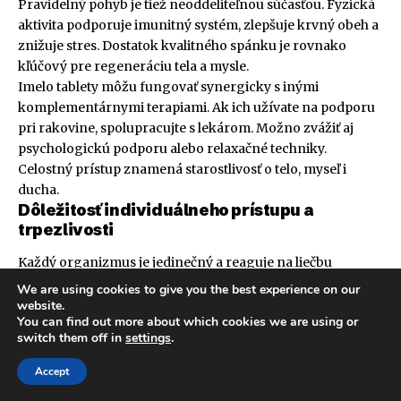
Pravidelný pohyb je tiež neoddeliteľnou súčasťou. Fyzická
aktivita podporuje imunitný systém, zlepšuje krvný obeh a
znižuje stres. Dostatok kvalitného spánku je rovnako
kľúčový pre regeneráciu tela a mysle.
Imelo tablety môžu fungovať synergicky s inými
komplementárnymi terapiami. Ak ich užívate na podporu
pri rakovine, spolupracujte s lekárom. Možno zvážiť aj
psychologickú podporu alebo relaxačné techniky.
Celostný prístup znamená starostlivosť o telo, myseľ i
ducha.
Dôležitosť individuálneho prístupu a
trpezlivosti
Každý organizmus je jedinečný a reaguje na liečbu
individuálne. To platí aj pre
účinky imelo tabliet
. Je dôležité
We are using cookies to give you the best experience on our
byť trpezlivý a pozorovať reakcie svojho tela. Výsledky sa
website.
You can find out more about which cookies we are using or
nemusia dostaviť okamžite.
switch them off in
settings
.
Niektorí ľudia môžu pociťovať zlepšenie už po niekoľkých
týždňoch. U iných to môže trvať dlhšie. Dôležité je tiež
Accept
priebežne konzultovať svoj stav s lekárom. Ten môže v