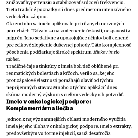
znižovať hypertenziu a stabilizovať srdcovú frekvenciu.
Tieto tradičné poznatky sú dnes predmetom intenzívneho
vedeckého záujmu.
Okrem toho sa imelo aplikovalo pri rôznych nervových
poruchách. Užívalo sa na zmiernenie úzkosti, nespavosti a
migrén. Jeho sedatívne a upokojujúce účinky boli cenené
pre celkové zlepšenie duševnej pohody. Táto komplexnosť
pôsobenia podčiarkuje široké spektrum
účinkov imelo
tabliet
.
Tradičné čaje a tinktúry z imela boli tiež obľúbené pri
reumatických bolestiach a kŕčoch. Verilo sa, že jeho
protizápalové vlastnosti pomáhajú uľaviť od týchto
nepríjemných stavov. Mnoho z týchto aplikácií dnes
skúma moderný výskum s cieľom vedecky ich potvrdiť.
Imelo v onkologickej podpore:
Komplementárna liečba
Jednou z najvýznamnejších oblastí moderného využitia
imela je jeho úloha v onkologickej podpore. Imelo extrakty,
predovšetkým vo forme injekcií, sa už desaťročia