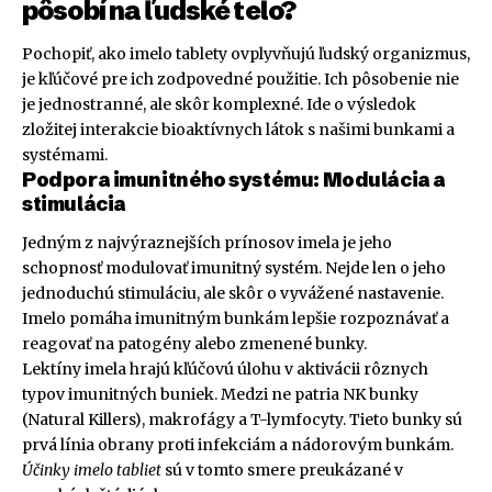
pôsobí na ľudské telo?
Pochopiť, ako imelo tablety ovplyvňujú ľudský organizmus,
je kľúčové pre ich zodpovedné použitie. Ich pôsobenie nie
je jednostranné, ale skôr komplexné. Ide o výsledok
zložitej interakcie bioaktívnych látok s našimi bunkami a
systémami.
Podpora imunitného systému: Modulácia a
stimulácia
Jedným z najvýraznejších prínosov imela je jeho
schopnosť modulovať imunitný systém. Nejde len o jeho
jednoduchú stimuláciu, ale skôr o vyvážené nastavenie.
Imelo pomáha imunitným bunkám lepšie rozpoznávať a
reagovať na patogény alebo zmenené bunky.
Lektíny imela hrajú kľúčovú úlohu v aktivácii rôznych
typov imunitných buniek. Medzi ne patria NK bunky
(Natural Killers), makrofágy a T-lymfocyty. Tieto bunky sú
prvá línia obrany proti infekciám a nádorovým bunkám.
Účinky imelo tabliet
sú v tomto smere preukázané v