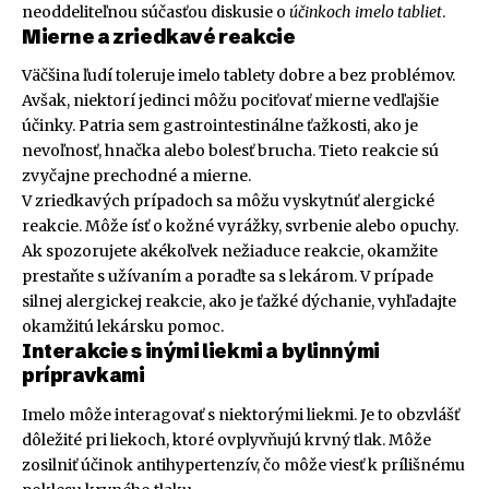
neoddeliteľnou súčasťou diskusie o
účinkoch imelo tabliet
.
Mierne a zriedkavé reakcie
Väčšina ľudí toleruje imelo tablety dobre a bez problémov.
Avšak, niektorí jedinci môžu pociťovať mierne vedľajšie
účinky. Patria sem gastrointestinálne ťažkosti, ako je
nevoľnosť, hnačka alebo bolesť brucha. Tieto reakcie sú
zvyčajne prechodné a mierne.
V zriedkavých prípadoch sa môžu vyskytnúť alergické
reakcie. Môže ísť o kožné vyrážky, svrbenie alebo opuchy.
Ak spozorujete akékoľvek nežiaduce reakcie, okamžite
prestaňte s užívaním a poraďte sa s lekárom. V prípade
silnej alergickej reakcie, ako je ťažké dýchanie, vyhľadajte
okamžitú lekársku pomoc.
Interakcie s inými liekmi a bylinnými
prípravkami
Imelo môže interagovať s niektorými liekmi. Je to obzvlášť
dôležité pri liekoch, ktoré ovplyvňujú krvný tlak. Môže
zosilniť účinok antihypertenzív, čo môže viesť k prílišnému