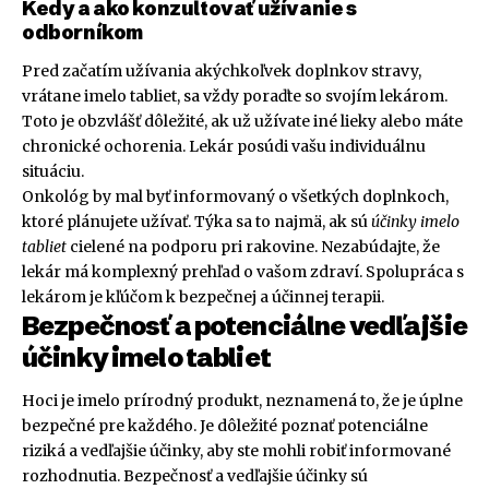
Kedy a ako konzultovať užívanie s
odborníkom
Pred začatím užívania akýchkoľvek doplnkov stravy,
vrátane imelo tabliet, sa vždy poraďte so svojím lekárom.
Toto je obzvlášť dôležité, ak už užívate iné lieky alebo máte
chronické ochorenia. Lekár posúdi vašu individuálnu
situáciu.
Onkológ by mal byť informovaný o všetkých doplnkoch,
ktoré plánujete užívať. Týka sa to najmä, ak sú
účinky imelo
tabliet
cielené na podporu pri rakovine. Nezabúdajte, že
lekár má komplexný prehľad o vašom zdraví. Spolupráca s
lekárom je kľúčom k bezpečnej a účinnej terapii.
Bezpečnosť a potenciálne vedľajšie
účinky imelo tabliet
Hoci je imelo prírodný produkt, neznamená to, že je úplne
bezpečné pre každého. Je dôležité poznať potenciálne
riziká a vedľajšie účinky, aby ste mohli robiť informované
rozhodnutia. Bezpečnosť a vedľajšie účinky sú