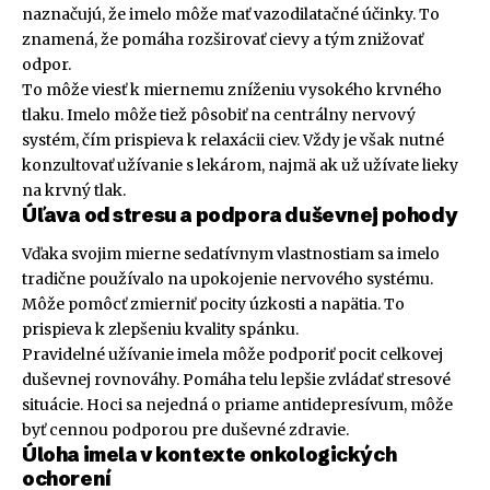
naznačujú, že imelo môže mať vazodilatačné účinky. To
znamená, že pomáha rozširovať cievy a tým znižovať
odpor.
To môže viesť k miernemu zníženiu vysokého krvného
tlaku. Imelo môže tiež pôsobiť na centrálny nervový
systém, čím prispieva k relaxácii ciev. Vždy je však nutné
konzultovať užívanie s lekárom, najmä ak už užívate lieky
na krvný tlak.
Úľava od stresu a podpora duševnej pohody
Vďaka svojim mierne sedatívnym vlastnostiam sa imelo
tradične používalo na upokojenie nervového systému.
Môže pomôcť zmierniť pocity úzkosti a napätia. To
prispieva k zlepšeniu kvality spánku.
Pravidelné užívanie imela môže podporiť pocit celkovej
duševnej rovnováhy. Pomáha telu lepšie zvládať stresové
situácie. Hoci sa nejedná o priame antidepresívum, môže
byť cennou podporou pre duševné zdravie.
Úloha imela v kontexte onkologických
ochorení