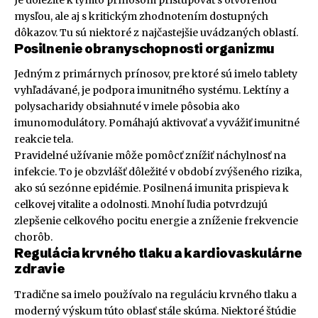
mysľou, ale aj s kritickým zhodnotením dostupných
dôkazov. Tu sú niektoré z najčastejšie uvádzaných oblastí.
Posilnenie obranyschopnosti organizmu
Jedným z primárnych prínosov, pre ktoré sú imelo tablety
vyhľadávané, je podpora imunitného systému. Lektíny a
polysacharidy obsiahnuté v imele pôsobia ako
imunomodulátory. Pomáhajú aktivovať a vyvážiť imunitné
reakcie tela.
Pravidelné užívanie môže pomôcť znížiť náchylnosť na
infekcie. To je obzvlášť dôležité v období zvýšeného rizika,
ako sú sezónne epidémie. Posilnená imunita prispieva k
celkovej vitalite a odolnosti. Mnohí ľudia potvrdzujú
zlepšenie celkového pocitu energie a zníženie frekvencie
chorôb.
Regulácia krvného tlaku a kardiovaskulárne
zdravie
Tradične sa imelo používalo na reguláciu krvného tlaku a
moderný výskum túto oblasť stále skúma. Niektoré štúdie