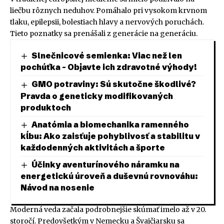
liečbu rôznych neduhov. Pomáhalo pri vysokom krvnom
tlaku, epilepsii, bolestiach hlavy a nervových poruchách.
Tieto poznatky sa prenášali z generácie na generáciu.
Slnečnicové semienka: Viac než len
pochúťka – Objavte ich zdravotné výhody!
GMO potraviny: Sú skutočne škodlivé?
Pravda o geneticky modifikovaných
produktoch
Anatómia a biomechanika ramenného
kĺbu: Ako zaisťuje pohyblivosť a stabilitu v
každodenných aktivitách a športe
Účinky aventurínového náramku na
energetickú úroveň a duševnú rovnováhu:
Návod na nosenie
Moderná veda začala podrobnejšie skúmať imelo až v 20.
storočí. Predovšetkým v Nemecku a Švajčiarsku sa