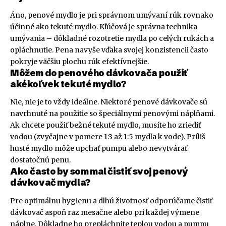
Áno, penové mydlo je pri správnom umývaní rúk rovnako
účinné ako tekuté mydlo. Kľúčová je správna technika
umývania – dôkladné rozotretie mydla po celých rukách a
opláchnutie. Pena navyše vďaka svojej konzistencii často
pokryje väčšiu plochu rúk efektívnejšie.
Môžem do penového dávkovača použiť
akékoľvek tekuté mydlo?
Nie, nie je to vždy ideálne. Niektoré penové dávkovače sú
navrhnuté na použitie so špeciálnymi penovými náplňami.
Ak chcete použiť bežné tekuté mydlo, musíte ho zriediť
vodou (zvyčajne v pomere 1:3 až 1:5 mydla k vode). Príliš
husté mydlo môže upchať pumpu alebo nevytvárať
dostatočnú penu.
Ako často by som mal čistiť svoj penový
dávkovač mydla?
Pre optimálnu hygienu a dlhú životnosť odporúčame čistiť
dávkovač aspoň raz mesačne alebo pri každej výmene
náplne. Dôkladne ho prepláchnite teplou vodou a pumpu