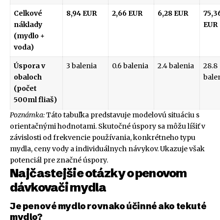
Celkové
8,94 EUR
2,66 EUR
6,28 EUR
75,3
náklady
EUR
(mydlo +
voda)
Úspora v
3 balenia
0.6 balenia
2.4 balenia
28.8
obaloch
bale
(počet
500ml fliaš)
Poznámka:
Táto tabuľka predstavuje modelovú situáciu s
orientačnými hodnotami. Skutočné úspory sa môžu líšiť v
závislosti od frekvencie používania, konkrétneho typu
mydla, ceny vody a individuálnych návykov. Ukazuje však
potenciál pre značné úspory.
Najčastejšie otázky o penovom
dávkovači mydla
Je penové mydlo rovnako účinné ako tekuté
mydlo?