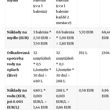
mydla
balenia
balenia
(cca 3
(cca 1
balenia)
balenie
každé 2
mesiace)
Náklady na
3 balenia *
0.6 balenia
5,70 EUR
68,4
mydlo (EUR)
2,50 EUR =
* 3,00 EUR
EUR
7,50 EUR
= 1,80 EUR
Odhadovaná
32
32
192 L
2304
spotreba
umytí/deň
umytí/deň
vody na
* 0,5
* 0,3
oplach
L/umytie *
L/umytie *
(litre)
30 dní =
30 dní =
480 L
288 L
Náklady na
480 L *
288 L *
0,58 EUR
6,96
vodu (EUR,
0,003
0,003
EUR
pri 0.003
EUR/L =
EUR/L =
EUR/L)
1,44 EUR
0,86 EUR