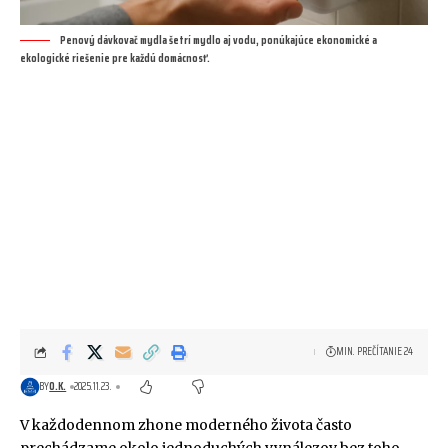
Penový dávkovač mydla šetrí mydlo aj vodu, ponúkajúce ekonomické a
ekologické riešenie pre každú domácnosť.
MIN. PREČÍTANIE 24
BY
O.K.
2025.11.23.
V každodennom zhone moderného života často