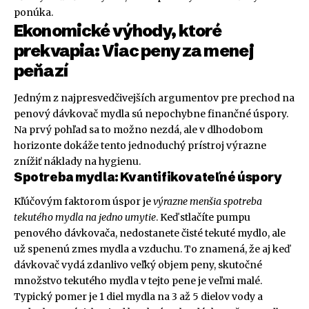
ponúka.
Ekonomické výhody, ktoré
prekvapia: Viac peny za menej
peňazí
Jedným z najpresvedčivejších argumentov pre prechod na
penový dávkovač mydla sú nepochybne finančné úspory.
Na prvý pohľad sa to možno nezdá, ale v dlhodobom
horizonte dokáže tento jednoduchý prístroj výrazne
znížiť náklady na hygienu.
Spotreba mydla: Kvantifikovateľné úspory
Kľúčovým faktorom úspor je
výrazne menšia spotreba
tekutého mydla na jedno umytie
. Keď stlačíte pumpu
penového dávkovača, nedostanete čisté tekuté mydlo, ale
už spenenú zmes mydla a vzduchu. To znamená, že aj keď
dávkovač vydá zdanlivo veľký objem peny, skutočné
množstvo tekutého mydla v tejto pene je veľmi malé.
Typický pomer je 1 diel mydla na 3 až 5 dielov vody a