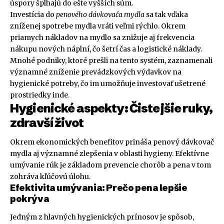
úspory šplhajú do ešte vyšších súm.
Investícia do
penového dávkovača mydla
sa tak vďaka
zníženej spotrebe mydla vráti veľmi rýchlo. Okrem
priamych nákladov na mydlo sa znižuje aj frekvencia
nákupu nových náplní, čo šetrí čas a logistické náklady.
Mnohé podniky, ktoré prešli na tento systém, zaznamenali
významné zníženie prevádzkových výdavkov na
hygienické potreby, čo im umožňuje investovať ušetrené
prostriedky inde.
Hygienické aspekty: Čistejšie ruky,
zdravší život
Okrem ekonomických benefitov prináša penový dávkovač
mydla aj významné zlepšenia v oblasti hygieny. Efektívne
umývanie rúk je základom prevencie chorôb a pena v tom
zohráva kľúčovú úlohu.
Efektivita umývania: Prečo pena lepšie
pokrýva
Jedným z hlavných hygienických prínosov je spôsob,