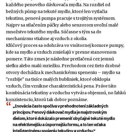
každého penového dávkovača mydla. Na rozdiel od
bežných púmp na tekuté mydlo, ktoré len vytlačia
tekutinu, penová pumpa pracuje s trojitým systémom.
Najprv sa stlačením páčky alebo senzorom uvoľní malé
množstvo tekutého mydla. Súčasne s tým sa do
mechanizmu vtiahne aj vzduch z okolia.
Kľúčový proces sa odohráva vo vnútornej komore pumpy,
kde sa mydlo a vzduch zmiešajú v presne stanovenom
pomere. Táto zmes je následne pretlačená cez jemnú
sieťku alebo malú mriežku. Prechodom cez tieto drobné
otvory dochádza k mechanickému speneniu – mydlo sa
"rozbije" na tisíce malých bubliniek, ktoré obklopia
vzduch, čím vznikne charakteristická pena. Práve táto
kombinácia tekutiny a vzduchu vytvára objemnú, no ľahkú
konzistenciu, ktorú tak dobre poznáme.
„Inovácia často spočíva v prehodnotení základných
princípov. Penový dávkovač mydla je majstrovským
dielom, ktoré dokázalo premeniť obyčajné tekuté mydlo
na efektívnejšiu a úspornejšiu formu, a to len vďaka
inteligentnému spojeniu tekutiny a vzduchu.“