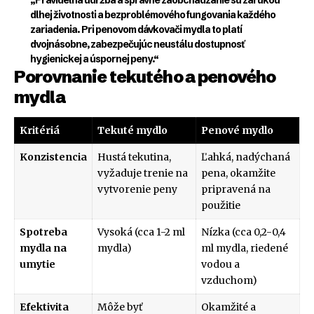
„Pravidelná údržba a správne zaobchádzanie sú zárukou
dlhej životnosti a bezproblémového fungovania každého
zariadenia. Pri penovom dávkovači mydla to platí
dvojnásobne, zabezpečujúc neustálu dostupnosť
hygienickej a úspornej peny.“
Porovnanie tekutého a penového
mydla
Kritériá
Tekuté mydlo
Penové mydlo
Konzistencia
Hustá tekutina,
Ľahká, nadýchaná
vyžaduje trenie na
pena, okamžite
vytvorenie peny
pripravená na
použitie
Spotreba
Vysoká (cca 1-2 ml
Nízka (cca 0,2-0,4
mydla na
mydla)
ml mydla, riedené
umytie
vodou a
vzduchom)
Efektivita
Môže byť
Okamžité a