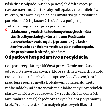
následne v odpade. Mnoho penových dávkovačov je
navyše navrhnutých tak, aby boli opakovane plniteľné z
veľkých, ekonomických balení mydla. To ďalej redukuje
potrebu malých plastových obalov a podporuje
zodpovednejšie nákupné správanie.
„Malé zmeny v našich každodenných návykoch môžu
viesť k veľkým ekologickým prínosom. Používanie
penového dávkovača mydla je presne takýto krok –
šetríme vodu a znižujeme množstvo plastového odpadu,
čím prispievame k zdravšej planéte.“
Odpadové hospodárstvo a recyklácia
Podpora recyklácie je kľúčová pre zníženie množstva
odpadu. Penové dávkovače, ktoré sa plnia z väčších nádob,
motivujú spotrebiteľov k nákupu
tzv. "bulk" balení
, ktoré
majú lepší pomer mydla k obalovému materiálu. Tieto
väčšie nádoby sú často vyrobené z ľahko recyklovateľných
plastov a môžu byť spracované v recyklačných centrách.
Minimalizácia malých jednorazových balení je významný
krok. Predstavte si, koľko malých plastových fliaš od