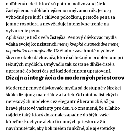
obľúbený u detí, ktoré sú potom motivovanejšie k
častejšiemu a dôkladnejšiemu umývaniu rúk. Je to aj
výhodné pre ľudí s citlivou pokožkou, pretože pena sa
jemne rozotiera a nevyžaduje intenzívne trenie na
vytvorenie peny.
Aplikácia je tiež oveľa čistejšia. Penový dávkovač mydla
vďaka svojej konzistencii
menej kvapká a zanecháva menej
neporiadku na umývadle
. Už žiadne zaschnuté mydlové
škvrny okolo dávkovača, ktoré sú bežným problémom pri
tekutých mydlách. Umývadlo tak zostane dlhšie čisté a
upratané, čo šetrí čas pri každodennom upratovaní.
Dizajn a integrácia do moderných priestorov
Moderné penové dávkovače mydla sú dostupné v širokej
škále dizajnov, materiálov a farieb. Od minimalistických
nerezových modelov, cez elegantné keramické, až po
hravé plastové varianty pre deti. To znamená, že si ľahko
nájdete taký, ktorý dokonale zapadne do štýlu vašej
kúpeľne, kuchyne alebo firemných priestorov. Sú
navrhnuté tak, aby boli nielen funkčné, ale aj esteticky