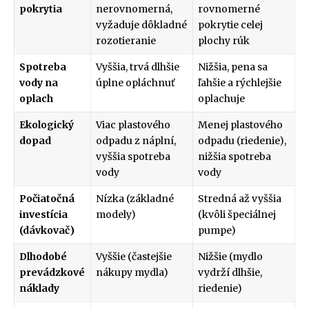
pokrytia
nerovnomerná,
rovnomerné
vyžaduje dôkladné
pokrytie celej
rozotieranie
plochy rúk
Spotreba
Vyššia, trvá dlhšie
Nižšia, pena sa
vody na
úplne opláchnuť
ľahšie a rýchlejšie
oplach
oplachuje
Ekologický
Viac plastového
Menej plastového
dopad
odpadu z náplní,
odpadu (riedenie),
vyššia spotreba
nižšia spotreba
vody
vody
Počiatočná
Nízka (základné
Stredná až vyššia
investícia
modely)
(kvôli špeciálnej
(dávkovač)
pumpe)
Dlhodobé
Vyššie (častejšie
Nižšie (mydlo
prevádzkové
nákupy mydla)
vydrží dlhšie,
náklady
riedenie)