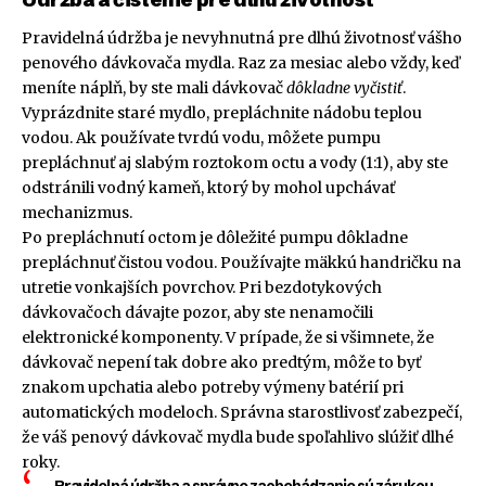
Pravidelná údržba je nevyhnutná pre dlhú životnosť vášho
penového dávkovača mydla. Raz za mesiac alebo vždy, keď
meníte náplň, by ste mali dávkovač
dôkladne vyčistiť
.
Vyprázdnite staré mydlo, prepláchnite nádobu teplou
vodou. Ak používate tvrdú vodu, môžete pumpu
prepláchnuť aj slabým roztokom octu a vody (1:1), aby ste
odstránili vodný kameň, ktorý by mohol upchávať
mechanizmus.
Po prepláchnutí octom je dôležité pumpu dôkladne
prepláchnuť čistou vodou. Používajte mäkkú handričku na
utretie vonkajších povrchov. Pri bezdotykových
dávkovačoch dávajte pozor, aby ste nenamočili
elektronické komponenty. V prípade, že si všimnete, že
dávkovač nepení tak dobre ako predtým, môže to byť
znakom upchatia alebo potreby výmeny batérií pri
automatických modeloch. Správna starostlivosť zabezpečí,
že váš penový dávkovač mydla bude spoľahlivo slúžiť dlhé
roky.