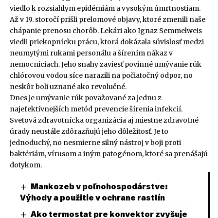
viedlo k rozsiahlym epidémiám a vysokým úmrtnostiam.
Až v 19. storočí prišli prelomové objavy, ktoré zmenili naše
chápanie prenosu chorôb. Lekári ako Ignaz Semmelweis
viedli priekopnícku prácu, ktorá dokázala súvislosť medzi
neumytými rukami personálu a šírením nákaz v
nemocniciach. Jeho snahy zaviesť povinné umývanie rúk
chlórovou vodou síce narazili na počiatočný odpor, no
neskôr boli uznané ako revolučné.
Dnes je umývanie rúk považované za jednu z
najefektívnejších metód prevencie šírenia infekcií.
Svetová zdravotnícka organizácia aj miestne zdravotné
úrady neustále zdôrazňujú jeho dôležitosť. Je to
jednoduchý, no nesmierne silný nástroj v boji proti
baktériám, vírusom a iným patogénom, ktoré sa prenášajú
dotykom.
Mankozeb v poľnohospodárstve:
Výhody a použitie v ochrane rastlín
Ako termostat pre konvektor zvyšuje