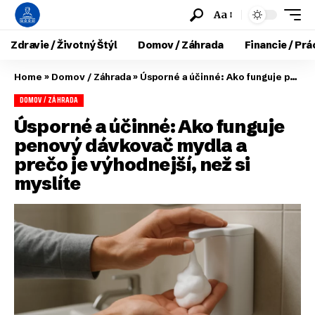
Aa
Zdravie / Životný Štýl
Domov / Záhrada
Financie / Prá
Home
»
Domov / Záhrada
»
Úsporné a účinné: Ako funguje penový dávkovač mydla a prečo je výhodnejší, než si myslíte
DOMOV / ZÁHRADA
Úsporné a účinné: Ako funguje
penový dávkovač mydla a
prečo je výhodnejší, než si
myslíte