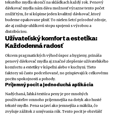
tekutého mydla skončí na skládkach každý rok. Penový
dávkovač mydla nám dáva možnosť výrazne tento počet
znížiť tým, že si kúpime jeden kvalitný dávkovač, ktorý
budeme opakovane plniť. To nielen šetrí prírodné zdroje,
ale aj znižuje uhlíkovú stopu spojenú s výrobou a
distribúciou.
Užívateľský komfort a estetika:
Každodenná radosť
Okrem pragmatických výhod úspor a hygieny, prináša
penový dávkovač mydla aj značné zlepšenie užívateľského
komfortu a estetiky v kúpeľni alebo v kuchyni. Tieto
faktory sú často podceňované, no prispievajú k celkovému
pocitu spokojnosti a pohody.
Príjemný pocit a jednoduchá aplikácia
Nadýchaná, ľahká textúra peny je pre mnohých
používateľov omnoho príjemnejšia na dotyk ako husté
tekuté mydlo. Pena sa javí ako jemnejšia a mäkšia, čo
zvyšuje zážitok z umývania rúk. Tento pocit je obzvlášť