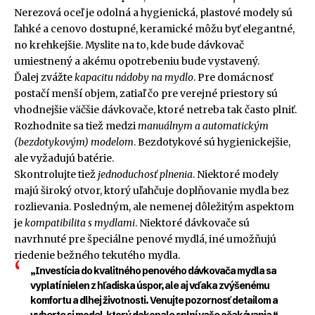
Nerezová oceľ je odolná a hygienická, plastové modely sú
ľahké a cenovo dostupné, keramické môžu byť elegantné,
no krehkejšie. Myslite na to, kde bude dávkovač
umiestnený a akému opotrebeniu bude vystavený.
Ďalej zvážte
kapacitu nádoby na mydlo
. Pre domácnosť
postačí menší objem, zatiaľ čo pre verejné priestory sú
vhodnejšie väčšie dávkovače, ktoré netreba tak často plniť.
Rozhodnite sa tiež medzi
manuálnym a automatickým
(bezdotykovým) modelom
. Bezdotykové sú hygienickejšie,
ale vyžadujú batérie.
Skontrolujte tiež
jednoduchosť plnenia
. Niektoré modely
majú široký otvor, ktorý uľahčuje doplňovanie mydla bez
rozlievania. Posledným, ale nemenej dôležitým aspektom
je
kompatibilita s mydlami
. Niektoré dávkovače sú
navrhnuté pre špeciálne penové mydlá, iné umožňujú
riedenie bežného tekutého mydla.
„Investícia do kvalitného penového dávkovača mydla sa
vyplatí nielen z hľadiska úspor, ale aj vďaka zvýšenému
komfortu a dlhej životnosti. Venujte pozornosť detailom a