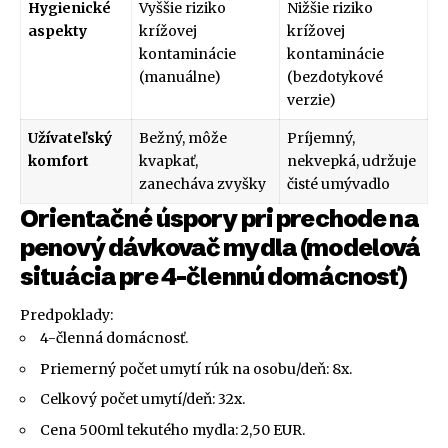
Hygienické
Vyššie riziko
Nižšie riziko
aspekty
krížovej
krížovej
kontaminácie
kontaminácie
(manuálne)
(bezdotykové
verzie)
Užívateľský
Bežný, môže
Príjemný,
komfort
kvapkať,
nekvepká, udržuje
zanecháva zvyšky
čisté umývadlo
Orientačné úspory pri prechode na
penový dávkovač mydla (modelová
situácia pre 4-člennú domácnosť)
Predpoklady:
4-členná domácnosť.
Priemerný počet umytí rúk na osobu/deň: 8x.
Celkový počet umytí/deň: 32x.
Cena 500ml tekutého mydla: 2,50 EUR.