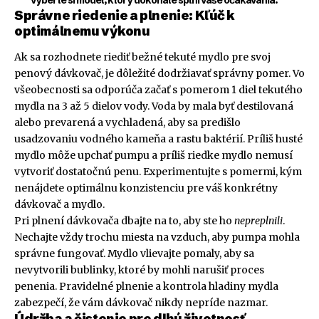
vyberte si model, ktorý dokonale splní vaše očakávania.“
Správne riedenie a plnenie: Kľúč k
optimálnemu výkonu
Ak sa rozhodnete riediť bežné tekuté mydlo pre svoj
penový dávkovač, je dôležité dodržiavať správny pomer. Vo
všeobecnosti sa odporúča začať s pomerom 1 diel tekutého
mydla na 3 až 5 dielov vody. Voda by mala byť destilovaná
alebo prevarená a vychladená, aby sa predišlo
usadzovaniu vodného kameňa a rastu baktérií. Príliš husté
mydlo môže upchať pumpu a príliš riedke mydlo nemusí
vytvoriť dostatočnú penu. Experimentujte s pomermi, kým
nenájdete optimálnu konzistenciu pre váš konkrétny
dávkovač a mydlo.
Pri plnení dávkovača dbajte na to, aby ste ho
nepreplnili
.
Nechajte vždy trochu miesta na vzduch, aby pumpa mohla
správne fungovať. Mydlo vlievajte pomaly, aby sa
nevytvorili bublinky, ktoré by mohli narušiť proces
penenia. Pravidelné plnenie a kontrola hladiny mydla
zabezpečí, že vám dávkovač nikdy nepríde nazmar.
Údržba a čistenie pre dlhú životnosť