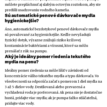
môžete prepláchnuť aj slabým octovým roztokom, aby ste
predišli usadzovaniu vodného kameňa.
Sú automatické penové dávkovače mydla
hygienickejšie?
Áno, automatické bezdotykové penové dávkovače mydla
sú považované za hygienickejšie. Keďže nevyžadujú
fyzický dotyk, výrazne znižujú riziko krížovej
kontaminácie baktériami a vírusmi, ktoré sa môžu
prenášať z rúk na pumpu.
Aký je ideálny pomer riedenia tekutého
mydla na penu?
Ideálny pomer riedenia sa môže líšiť v závislosti od
koncentrácie vášho tekutého mydla a typu dávkovača. Vo
všeobecnosti sa odporúča začať s pomerom 1 diel mydla na
3 až 5 dielov vody. Destilovaná alebo prevarená a
vychladená voda je preferovaná. Ak pena nie je dostatočne
hustá, pridajte viac mydla; ak je pumpa ťažko stláčateľná,
pridajte viac vody.