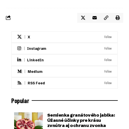
Follow
X
Follow
Instagram
Follow
LinkedIn
Follow
Medium
Follow
RSS Feed
Popular
Semienka granátového jablka:
Úžasné účinky pre krásu
zvnútra aj ochranu zvonka