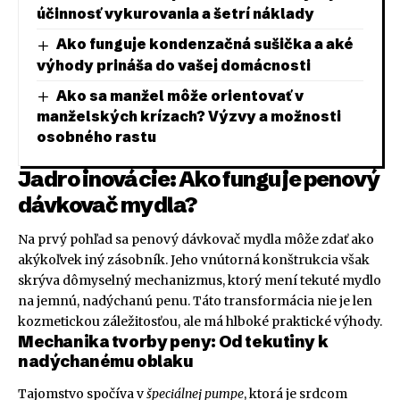
účinnosť vykurovania a šetrí náklady
Ako funguje kondenzačná sušička a aké
výhody prináša do vašej domácnosti
Ako sa manžel môže orientovať v
manželských krízach? Výzvy a možnosti
osobného rastu
Jadro inovácie: Ako funguje penový
dávkovač mydla?
Na prvý pohľad sa penový dávkovač mydla môže zdať ako
akýkoľvek iný zásobník. Jeho vnútorná konštrukcia však
skrýva dômyselný mechanizmus, ktorý mení tekuté mydlo
na jemnú, nadýchanú penu. Táto transformácia nie je len
kozmetickou záležitosťou, ale má hlboké praktické výhody.
Mechanika tvorby peny: Od tekutiny k
nadýchanému oblaku
Tajomstvo spočíva v
špeciálnej pumpe
, ktorá je srdcom