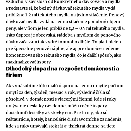
vzduchu, v závislosti od konkrétneho dávkovača a mydla.
Predstavte si, že bežný dávkovač tekutého mydla vydá
približne 1-2 ml tekutého mydla na jedno stlačenie. Penový
dávkovač mydla vydá na jedno stlačenie podobný objem
peny, ale v ňom je len približne 0,2 – 0,4 ml tekutého mydla.
Táto úspora je obrovská. Nádoba s mydlom do penového
dávkovača vám tak vydrží omnoho dlhšie. To platí nielen
pre špeciálne penové náplne, ale aj pre domáce riedenie
koncentrovaného tekutého mydla, čo je ďalší spôsob, ako
maximalizovať úspory.
Dlhodobý dopad na rozpočet domácností a
firiem
Ak vynásobíme túto malú úsporu na jedno umytie počtom
umytí za deň, týždeň, mesiac a rok, výsledné čísla sú
pôsobivé. V domácnosti s viacerými členmi, kde si ruky
umývame desiatky ráz denne, môžu ročné úspory
dosiahnuť desiatky až stovky eur. Pre firmy, ako sú
reštaurácie, hotely, kancelárie či zdravotnícke zariadenia,
kde sa ruky umývajú stokrát aj tisíckrát denne, sa tieto