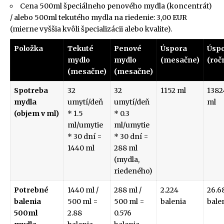
Cena 500ml špeciálneho penového mydla (koncentrát)
/ alebo 500ml tekutého mydla na riedenie: 3,00 EUR
(mierne vyššia kvôli špecializácii alebo kvalite).
Položka
Tekuté
Penové
Úspora
Úsp
mydlo
mydlo
(mesačne)
(roč
(mesačne)
(mesačne)
Spotreba
32
32
1152 ml
1382
mydla
umytí/deň
umytí/deň
ml
(objem v ml)
* 1.5
* 0.3
ml/umytie
ml/umytie
* 30 dní =
* 30 dní =
1440 ml
288 ml
(mydla,
riedeného)
Potrebné
1440 ml /
288 ml /
2.224
26.6
balenia
500 ml =
500 ml =
balenia
bale
500ml
2.88
0.576