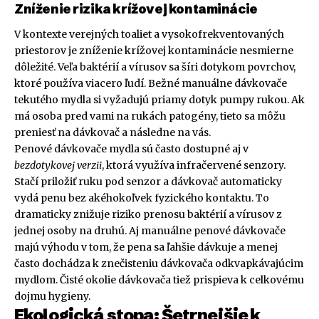
Zníženie rizika krížovej kontaminácie
V kontexte verejných toaliet a vysokofrekventovaných
priestorov je zníženie krížovej kontaminácie nesmierne
dôležité. Veľa baktérií a vírusov sa šíri dotykom povrchov,
ktoré používa viacero ľudí. Bežné manuálne dávkovače
tekutého mydla si vyžadujú priamy dotyk pumpy rukou. Ak
má osoba pred vami na rukách patogény, tieto sa môžu
preniesť na dávkovač a následne na vás.
Penové dávkovače mydla sú často dostupné aj v
bezdotykovej verzii
, ktorá využíva infračervené senzory.
Stačí priložiť ruku pod senzor a dávkovač automaticky
vydá penu bez akéhokoľvek fyzického kontaktu. To
dramaticky znižuje riziko prenosu baktérií a vírusov z
jednej osoby na druhú. Aj manuálne penové dávkovače
majú výhodu v tom, že pena sa ľahšie dávkuje a menej
často dochádza k znečisteniu dávkovača odkvapkávajúcim
mydlom. Čisté okolie dávkovača tiež prispieva k celkovému
dojmu hygieny.
Ekologická stopa: Šetrnejšie k