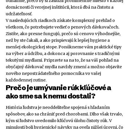
odhalíme, prečo by si zaslúžil prominentné miesto v každej
domácnosti či verejnej inštitúcii, ktorá dbá na čistotu a
udržateľnosť.
V nasledujúcich riadkoch získate komplexný prehľad o
všetkom, čo potrebujete vedieť o penových dávkovačoch.
Zistíte, ako presne fungujú, prečo sú cenovo výhodnejšie,
než by ste čakali, a ako prispievajú k lepšej hygiene a
menšej ekologickej stope. Ponúkneme vám praktické tipy
na výber a údržbu, a dokonca aj porovnanie s tradičnými
tekutými mydlami. Pripravte sa na to, že sa váš pohľad na
obyčajný dávkovač mydla navždy zmení a možno objavíte
nového nepostrádateľného pomocníka vo vašej
každodennej rutine.
Prečo je umývanie rúk kľúčové a
ako sme sa k nemu dostali?
História ľudstva je neoddeliteľne spojená s hľadaním
spôsobov, ako sa chrániť pred chorobami. Dlho však trvalo,
kým si ľudstvo uvedomilo kľúčovú úlohu čistoty rúk. V
minulosti boli hygienické návyky na oveľa nižšej úrovni, čo