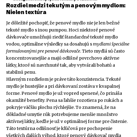
Rozdiel medzi tekutým a penovým mydlom:
Nielen textúra
Je dôležité pochopiť, že penové mydlo nie je len bežné
tekuté mydlo s inou pumpou. Hoci niektoré penové
dávkovače umožňujú riediť štandardné tekuté mydlo
vodou, optimálne výsledky sa dosahujú s
mydlami špeciálne
formulovanými pre penové dávkovače
. Tieto mydlá sú často
koncentrovanejšie a majú odlišné povrchovo aktívne
látky, ktoré sú navrhnuté tak, aby vytvárali bohatú a
stabilnú penu.
Hlavným rozdielom je práve táto konzistencia. Tekuté
mydlo je hustejšie a pri dávkovaní zostáva v kvapalnej
forme. Penové mydlo je už vopred spenené, čo prináša
okamžité benefity. Pena sa ľahšie rozotiera po rukách a
pokryje väčšiu plochu rýchlejšie. To znamená, že na
dôkladné umytie rúk potrebujeme menšie množstvo
aktívnej látky, keďže je už v optimálnej forme pre čistenie.
Táto textúrna odlišnosť je kľúčová pre pochopenie
všetkých ďalších výhod, ktoré penový dávkovač mydla