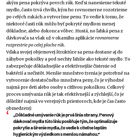
akým pena pokrýva povrch rúk. Keď si nanesieme tekuté
mydlo, často trvá chvíľu, kým ho rovnomerne rozotrieme
po celých rukách a vytvoríme penu. To vedie k tomu, že
niektoré časti rúk môžu byť pokryté mydlom menej
dôkladne, alebo dokonca vôbec. Hustá, no ľahká pena z
dávkovača sa však už v okamihu aplikácie
rovnomerne
rozprestrie po celej ploche rúk
.
Vďaka svojej objemovej štruktúre sa pena dostane aj do
záhybov pokožky a pod nechty ľahšie ako tekuté mydlo. To
zabezpečuje dôkladnejšie a efektívnejšie čistenie od
baktérií a nečistôt. Menšie množstvo trenia je potrebné na
vytvorenie dostatočného množstva peny, čo je výhodné
najmä pre deti alebo osoby s citlivou pokožkou. Celkový
proces umývania rúk je tak efektívnejší a rýchlejší, čo je
dôležité najmä vo verejných priestoroch, kde je čas často
obmedzený.
„Dôkladné umývanie rúk je prvá línia obrany. Penový
dávkovač mydla túto líniu posilňuje tým, že optimalizuje
pokrytie a šírenie mydla, čo vedie k citeľne lepším
hygienickým výsledkom s menšou námahou.“