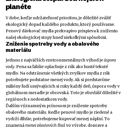
planéte
V dobe, keď je udržateľnosť prioritou, je dôležité zvážiť
ekologický dopad každého produktu, ktorý používame.
Penový dávkovač mydla prekvapivo prispieva k zníženiu
našej ekologickej stopy hneď niekoľkými spôsobmi.
Zníženie spotreby vody a obalového
materiálu
Jednou z najväčších environmentálnych výhod je
úspora
vody
. Pena sa ľahšie oplachuje z rúk ako husté tekuté
mydlo. Na odstránenie všetkých zvyškov mydla z rúk
potrebujete podstatne menej vody. Ak si predstavíme
milióny ľudí umývajúcich si ruky každý deň, úspora vody v
globálnom meradle je obrovská. Toto je obzvlášť dôležité v
regiónoch s nedostatkom vody.
Ďalším významným prínosom je zníženie spotreby
obalového materiálu. Keďže penové mydlo je riedené a
vydrží dlhšie, potrebujeme kupovať menej náplní. To
znamená
menej plastových fliaš
vo výrobe, doprave a