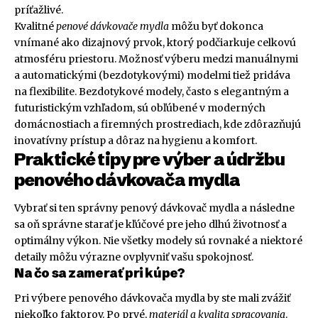
príťažlivé.
Kvalitné
penové dávkovače mydla
môžu byť dokonca
vnímané ako dizajnový prvok, ktorý podčiarkuje celkovú
atmosféru priestoru. Možnosť výberu medzi manuálnymi
a automatickými (bezdotykovými) modelmi tiež pridáva
na flexibilite. Bezdotykové modely, často s elegantným a
futuristickým vzhľadom, sú obľúbené v moderných
domácnostiach a firemných prostrediach, kde zdôrazňujú
inovatívny prístup a dôraz na hygienu a komfort.
Praktické tipy pre výber a údržbu
penového dávkovača mydla
Vybrať si ten správny penový dávkovač mydla a následne
sa oň správne starať je kľúčové pre jeho dlhú životnosť a
optimálny výkon. Nie všetky modely sú rovnaké a niektoré
detaily môžu výrazne ovplyvniť vašu spokojnosť.
Na čo sa zamerať pri kúpe?
Pri výbere penového dávkovača mydla by ste mali zvážiť
niekoľko faktorov. Po prvé,
materiál a kvalita spracovania
.