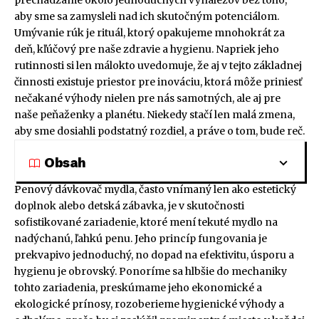
prechádzame okolo jednoduchých vynálezov bez toho,
aby sme sa zamysleli nad ich skutočným potenciálom.
Umývanie rúk je rituál, ktorý opakujeme mnohokrát za
deň, kľúčový pre naše zdravie a hygienu. Napriek jeho
rutinnosti si len málokto uvedomuje, že aj v tejto základnej
činnosti existuje priestor pre inováciu, ktorá môže priniesť
nečakané výhody nielen pre nás samotných, ale aj pre
naše peňaženky a planétu. Niekedy stačí len malá zmena,
aby sme dosiahli podstatný rozdiel, a práve o tom, bude reč.
Obsah
Penový dávkovač mydla, často vnímaný len ako estetický
doplnok alebo detská zábavka, je v skutočnosti
sofistikované zariadenie, ktoré mení tekuté mydlo na
nadýchanú, ľahkú penu. Jeho princíp fungovania je
prekvapivo jednoduchý, no dopad na efektivitu, úsporu a
hygienu je obrovský. Ponoríme sa hlbšie do mechaniky
tohto zariadenia, preskúmame jeho ekonomické a
ekologické prínosy, rozoberieme hygienické výhody a