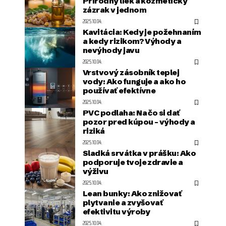
Prírodný liek a kozmetický
zázrak v jednom
2025.10.04.
Kavitácia: Kedy je požehnaním
a kedy rizikom? Výhody a
nevýhody javu
2025.10.04.
Vrstvový zásobník teplej
vody: Ako funguje a ako ho
používať efektívne
2025.10.04.
PVC podlaha: Na čo si dať
pozor pred kúpou – výhody a
riziká
2025.10.04.
Sladká srvátka v prášku: Ako
podporuje tvoje zdravie a
výživu
2025.10.04.
Lean bunky: Ako znižovať
plytvanie a zvyšovať
efektivitu výroby
2025.10.04.