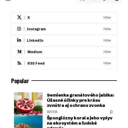
Follow
X
Follow
Instagram
Follow
LinkedIn
Follow
Medium
Follow
RSS Feed
Popular
Semienka granátového jablka:
Úžasné účinky pre krásu
zvnútra aj ochranu zvonka
2025.10.04.
Špongiózny koral a jeho vplyv
na ekosystém a ľudské