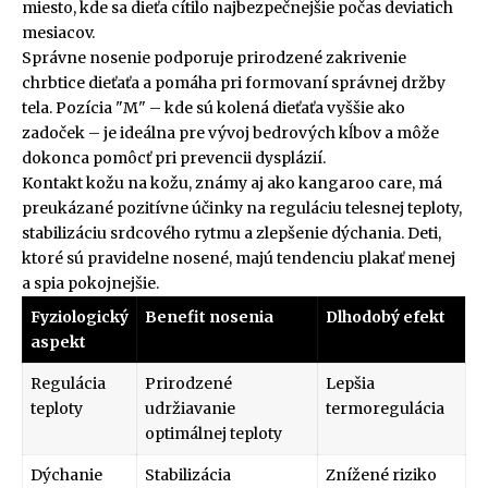
miesto, kde sa dieťa cítilo najbezpečnejšie počas deviatich
mesiacov.
Správne nosenie podporuje prirodzené zakrivenie
chrbtice dieťaťa a pomáha pri formovaní správnej držby
tela. Pozícia "M" – kde sú kolená dieťaťa vyššie ako
zadoček – je ideálna pre vývoj bedrových kĺbov a môže
dokonca pomôcť pri prevencii dysplázií.
Kontakt kožu na kožu, známy aj ako kangaroo care, má
preukázané pozitívne účinky na reguláciu telesnej teploty,
stabilizáciu srdcového rytmu a zlepšenie dýchania. Deti,
ktoré sú pravidelne nosené, majú tendenciu plakať menej
a spia pokojnejšie.
Fyziologický
Benefit nosenia
Dlhodobý efekt
aspekt
Regulácia
Prirodzené
Lepšia
teploty
udržiavanie
termoregulácia
optimálnej teploty
Dýchanie
Stabilizácia
Znížené riziko