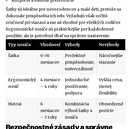
Rozpočet a osobné preferencie
Šatky sú ideálne pre novorodencov a malé deti, pretože sa
dokonale prispôsobia ich telu. Vyžadujú však určitú
zručnosť pri viazaní a nie sú vhodné pre všetkých rodičov.
Ergonomické nosiče sú praktickejšie pre každodenné
použitie, ale je potrebné dbať na správne nastavenie.
Typ nosiča
Vhodnosť
Výhody
Nevýhody
Šatka
0-36
Perfektné
Náročnejšie
mesiacov
prispôsobenie,
viazanie
univerzálnosť
Ergonomický
4 mesiace
Jednoduché
Vyššia cena,
nosič
– 4 roky
používanie,
menej
podpora
flexibility
Mei tai
6
Kombinácia
Obmedzené
mesiacov
výhod šatky a
pozície
– 3 roky
nosiča
Bezpečnostné zásady a správne