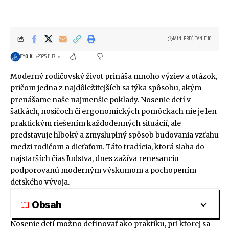
MIN. PREČÍTANIE 16
BY
O.K.
2025.11.17.
Moderný rodičovský život prináša mnoho výziev a otázok,
pričom jedna z najdôležitejších sa týka spôsobu, akým
prenášame naše najmenšie poklady. Nosenie detí v
šatkách, nosičoch či ergonomických pomôckach nie je len
praktickým riešením každodenných situácií, ale
predstavuje hlboký a zmysluplný spôsob budovania vzťahu
medzi rodičom a dieťaťom. Táto tradícia, ktorá siaha do
najstarších čias ľudstva, dnes zažíva renesanciu
podporovanú moderným výskumom a pochopením
detského vývoja.
Obsah
Nosenie detí možno definovať ako praktiku, pri ktorej sa