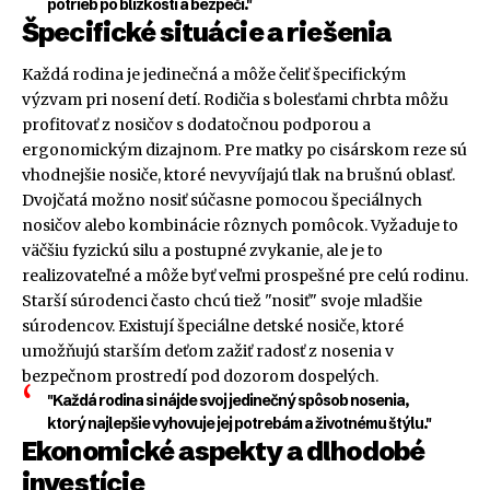
potrieb po blízkosti a bezpečí."
Špecifické situácie a riešenia
Každá rodina je jedinečná a môže čeliť špecifickým
výzvam pri nosení detí. Rodičia s bolesťami chrbta môžu
profitovať z nosičov s dodatočnou podporou a
ergonomickým dizajnom. Pre matky po cisárskom reze sú
vhodnejšie nosiče, ktoré nevyvíjajú tlak na brušnú oblasť.
Dvojčatá možno nosiť súčasne pomocou špeciálnych
nosičov alebo kombinácie rôznych pomôcok. Vyžaduje to
väčšiu fyzickú silu a postupné zvykanie, ale je to
realizovateľné a môže byť veľmi prospešné pre celú rodinu.
Starší súrodenci často chcú tiež "nosiť" svoje mladšie
súrodencov. Existují špeciálne detské nosiče, ktoré
umožňujú starším deťom zažiť radosť z nosenia v
bezpečnom prostredí pod dozorom dospelých.
"Každá rodina si nájde svoj jedinečný spôsob nosenia,
ktorý najlepšie vyhovuje jej potrebám a životnému štýlu."
Ekonomické aspekty a dlhodobé
investície