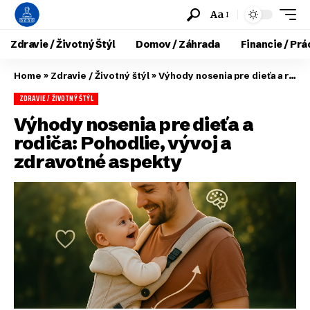
Aa
Zdravie / Životný Štýl
Domov / Záhrada
Financie / Prá
Home
»
Zdravie / Životný štýl
»
Výhody nosenia pre dieťa a rodiča: Pohodlie, vývoj a zdravotné aspekty
ZDRAVIE / ŽIVOTNÝ ŠTÝL
Výhody nosenia pre dieťa a
rodiča: Pohodlie, vývoj a
zdravotné aspekty