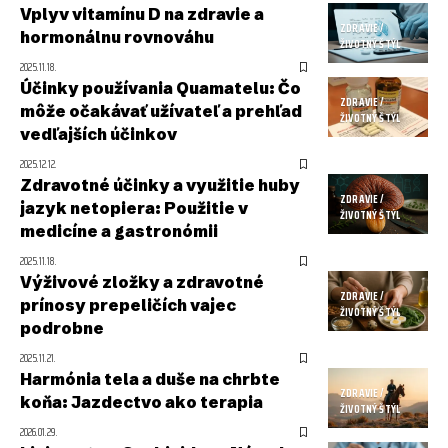
Vplyv vitamínu D na zdravie a
ZDRAVIE /
hormonálnu rovnováhu
ŽIVOTNÝ ŠTÝL
2025.11.18.
Účinky používania Quamatelu: Čo
ZDRAVIE /
môže očakávať užívateľ a prehľad
ŽIVOTNÝ ŠTÝL
vedľajších účinkov
2025.12.12.
Zdravotné účinky a využitie huby
ZDRAVIE /
jazyk netopiera: Použitie v
ŽIVOTNÝ ŠTÝL
medicíne a gastronómii
2025.11.18.
Výživové zložky a zdravotné
ZDRAVIE /
prínosy prepeličích vajec
ŽIVOTNÝ ŠTÝL
podrobne
2025.11.21.
Harmónia tela a duše na chrbte
ZDRAVIE /
koňa: Jazdectvo ako terapia
ŽIVOTNÝ ŠTÝL
2026.01.29.