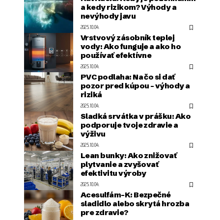
a kedy rizikom? Výhody a
nevýhody javu
2025.10.04.
Vrstvový zásobník teplej
vody: Ako funguje a ako ho
používať efektívne
2025.10.04.
PVC podlaha: Na čo si dať
pozor pred kúpou – výhody a
riziká
2025.10.04.
Sladká srvátka v prášku: Ako
podporuje tvoje zdravie a
výživu
2025.10.04.
Lean bunky: Ako znižovať
plytvanie a zvyšovať
efektivitu výroby
2025.10.04.
Acesulfám-K: Bezpečné
sladidlo alebo skrytá hrozba
pre zdravie?