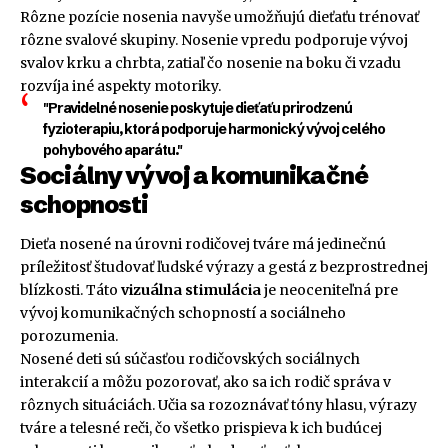
Rôzne pozície nosenia navyše umožňujú dieťaťu trénovať
rôzne svalové skupiny. Nosenie vpredu podporuje vývoj
svalov krku a chrbta, zatiaľ čo nosenie na boku či vzadu
rozvíja iné aspekty motoriky.
"Pravidelné nosenie poskytuje dieťaťu prirodzenú
fyzioterapiu, ktorá podporuje harmonický vývoj celého
pohybového aparátu."
Sociálny vývoj a komunikačné
schopnosti
Dieťa nosené na úrovni rodičovej tváre má jedinečnú
príležitosť študovať ľudské výrazy a gestá z bezprostrednej
blízkosti. Táto
vizuálna stimulácia
je neoceniteľná pre
vývoj komunikačných schopností a sociálneho
porozumenia.
Nosené deti sú súčasťou rodičovských sociálnych
interakcií a môžu pozorovať, ako sa ich rodič správa v
rôznych situáciách. Učia sa rozoznávať tóny hlasu, výrazy
tváre a telesné reči, čo všetko prispieva k ich budúcej