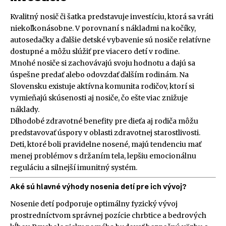
Kvalitný nosič či šatka predstavuje investíciu, ktorá sa vráti
niekoľkonásobne. V porovnaní s nákladmi na kočíky,
autosedačky a ďalšie detské vybavenie sú nosiče relatívne
dostupné a môžu slúžiť pre viacero detí v rodine.
Mnohé nosiče si zachovávajú svoju hodnotu a dajú sa
úspešne predať alebo odovzdať ďalším rodinám. Na
Slovensku existuje aktívna komunita rodičov, ktorí si
vymieňajú skúsenosti aj nosiče, čo ešte viac znižuje
náklady.
Dlhodobé zdravotné benefity pre dieťa aj rodiča môžu
predstavovať úspory v oblasti zdravotnej starostlivosti.
Deti, ktoré boli pravidelne nosené, majú tendenciu mať
menej problémov s držaním tela, lepšiu emocionálnu
reguláciu a silnejší imunitný systém.
Aké sú hlavné výhody nosenia detí pre ich vývoj?
Nosenie detí podporuje optimálny fyzický vývoj
prostredníctvom správnej pozície chrbtice a bedrových