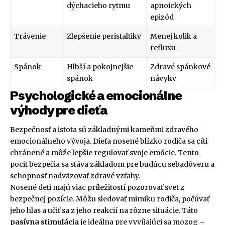
dýchacieho rytmu
apnoických
epizód
Trávenie
Zlepšenie peristaltiky
Menej kolik a
refluxu
Spánok
Hlbší a pokojnejšie
Zdravé spánkové
spánok
návyky
Psychologické a emocionálne
výhody pre dieťa
Bezpečnosť a istota sú základnými kameňmi zdravého
emocionálneho vývoja. Dieťa nosené blízko rodiča sa cíti
chránené a môže lepšie regulovať svoje emócie. Tento
pocit bezpečia sa stáva základom pre budúcu sebadôveru a
schopnosť nadväzovať zdravé vzťahy.
Nosené deti majú viac príležitostí pozorovať svet z
bezpečnej pozície. Môžu sledovať mimiku rodiča, počúvať
jeho hlas a učiť sa z jeho reakcií na rôzne situácie. Táto
pasívna stimulácia
je ideálna pre vyvíjajúci sa mozog –