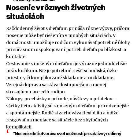
Nosenie v rôznych životných
situáciách
Každodenný život s dieťaťom prináša rôzne výzvy, pričom
nosenie môže byť riešením v mnohých situáciách. V
domácnosti umožňuje rodičom vykonávať potrebné úlohy
pri súčasnom uspokojovaní potrieb dieťaťa po blízkosti a
kontakte.
Cestovanie s noseným dieťaťom je výrazne jednoduchšie
než s kočíkom. Nie je potrebné riešiť schodiská, úzke
priestory či komplikované skladanie a rozkladanie.
Verejná doprava sa stáva dostupnejšou a menej
stresujúcou pre celú rodinu.
Nákupy, precházky v prírode, návštevy u priateľov –
všetky tieto aktivity sú s noseným dieťaťom prirodzenejšie
a spontánnejšie. Rodič si zachováva flexibilitu a môže
reagovať na meniace sa situácie bez zbytočných
komplikácií.
"Nosenie detí otvoráva svet možností pre aktívny rodinný