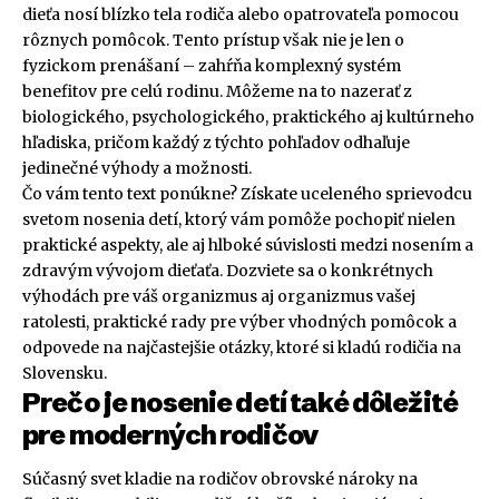
dieťa nosí blízko tela rodiča alebo opatrovateľa pomocou
rôznych pomôcok. Tento prístup však nie je len o
fyzickom prenášaní – zahŕňa komplexný systém
benefitov pre celú rodinu. Môžeme na to nazerať z
biologického, psychologického, praktického aj kultúrneho
hľadiska, pričom každý z týchto pohľadov odhaľuje
jedinečné výhody a možnosti.
Čo vám tento text ponúkne? Získate uceleného sprievodcu
svetom nosenia detí, ktorý vám pomôže pochopiť nielen
praktické aspekty, ale aj hlboké súvislosti medzi nosením a
zdravým vývojom dieťaťa. Dozviete sa o konkrétnych
výhodách pre váš organizmus aj organizmus vašej
ratolesti, praktické rady pre výber vhodných pomôcok a
odpovede na najčastejšie otázky, ktoré si kladú rodičia na
Slovensku.
Prečo je nosenie detí také dôležité
pre moderných rodičov
Súčasný svet kladie na rodičov obrovské nároky na