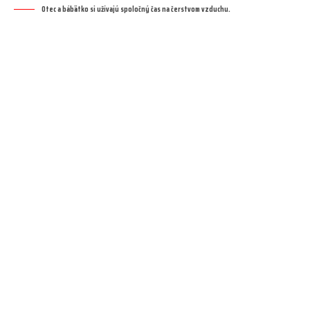
Otec a bábätko si užívajú spoločný čas na čerstvom vzduchu.