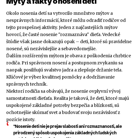
Mýty a fakty o nosení detí
Okolo nosenia detí sa vytvorilo množstvo mýtov a
nesprávnych informácií, ktoré môžu odradiť rodičov od
tejto prospešnej aktivity. Jeden z najčastejších mýtov
hovorí, že časté nosenie "rozmaznáva" dieťa. Vedecké
štúdie však jasne dokazujú opak – deti, ktoré sú pravidelne
nosené, sú nezávislejšie a sebavedomejšie.
Ďalším rozšíreným mýtom je obava z poškodenia chrbtice
rodiča. Pri správnom nosení a postupnom zvykaniu sa
naopak posilňujú svalstvo jadra a zlepšuje držanie tela.
Kľúčové je výber kvalitnej pomôcky a dodržiavanie
správnych techník.
Niektorí rodičia sa obávajú, že nosenie ovplyvní vývoj
samostatnosti dieťaťa. Realita je taková, že deti, ktoré majú
uspokojené základné potreby bezpečia a blízkosti, sú
ochotnejšie skúmať svet a budovať svoju nezávislosť z
pozície istoty.
"Nosenie detí nie je prejav slabosti ani rozmaznanosti, ale
prirodzený spôsob uspokojenia základných ľudských