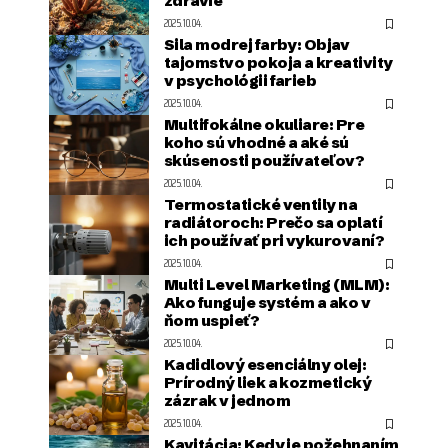
zdravie
2025.10.04.
Sila modrej farby: Objav
tajomstvo pokoja a kreativity
v psychológii farieb
2025.10.04.
Multifokálne okuliare: Pre
koho sú vhodné a aké sú
skúsenosti používateľov?
2025.10.04.
Termostatické ventily na
radiátoroch: Prečo sa oplatí
ich používať pri vykurovaní?
2025.10.04.
Multi Level Marketing (MLM):
Ako funguje systém a ako v
ňom uspieť?
2025.10.04.
Kadidlový esenciálny olej:
Prírodný liek a kozmetický
zázrak v jednom
2025.10.04.
Kavitácia: Kedy je požehnaním