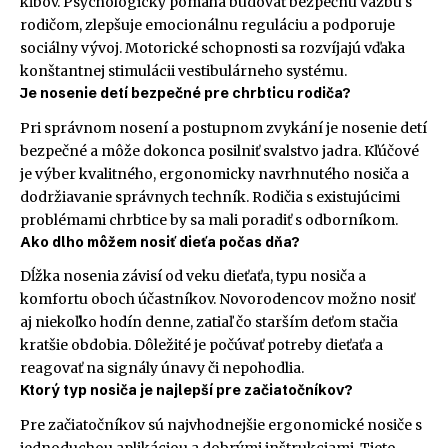
kĺbov. Psychologicky pomáha budovať bezpečnú väzbu s
rodičom, zlepšuje emocionálnu reguláciu a podporuje
sociálny vývoj. Motorické schopnosti sa rozvíjajú vďaka
konštantnej stimulácii vestibulárneho systému.
Je nosenie detí bezpečné pre chrbticu rodiča?
Pri správnom nosení a postupnom zvykání je nosenie detí
bezpečné a môže dokonca posilniť svalstvo jadra. Kľúčové
je výber kvalitného, ergonomicky navrhnutého nosiča a
dodržiavanie správnych techník. Rodičia s existujúcimi
problémami chrbtice by sa mali poradiť s odborníkom.
Ako dlho môžem nosiť dieťa počas dňa?
Dĺžka nosenia závisí od veku dieťaťa, typu nosiča a
komfortu oboch účastníkov. Novorodencov možno nosiť
aj niekoľko hodín denne, zatiaľ čo starším deťom stačia
kratšie obdobia. Dôležité je počúvať potreby dieťaťa a
reagovať na signály únavy či nepohodlia.
Ktorý typ nosiča je najlepší pre začiatočníkov?
Pre začiatočníkov sú najvhodnejšie ergonomické nosiče s
jednoduchou aplikáciou a dobrými inštrukciami. Tieto