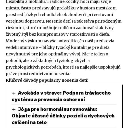
flexibilitu a mobilitu. Tradičné kočíky, hoci majú svoje
miesto, často predstavujú prekážku v hustom mestskom
prostredí, úzkych chodbách obchodov či pri cestovaní
verejnou dopravou. Nosenie detí sa tak stáva prirodzeným
riešením, ktoré umožňuje rodičom zachovať si aktívny
životný štýl bez kompromisov v starostlivosti o dieťa.
Moderný výskum navyše potvrdil to, čo naši predkovia
vedeli intuitívne – blízky fyzický kontakt je pre dieťa
nevyhnutný pre jeho optimálny vývoj. Nie je to len o
pohodlí, ale o základných fyziologických a
psychologických potrebách, ktoré sa najlepšie uspokojujú
práve prostredníctvom nosenia.
Kľúčové dôvody popularity nosenia detí:
Avokádo v strave: Podpora tráviaceho
systému a prevencia ochorení
Jóga pre hormonálnu rovnováhu:
Objavte úžasné účinky pozícií a dychových
cvičení na telo