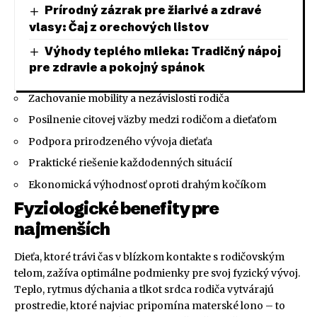
Prírodný zázrak pre žiarivé a zdravé
vlasy: Čaj z orechových listov
Výhody teplého mlieka: Tradičný nápoj
pre zdravie a pokojný spánok
Zachovanie mobility a nezávislosti rodiča
Posilnenie citovej väzby medzi rodičom a dieťaťom
Podpora prirodzeného vývoja dieťaťa
Praktické riešenie každodenných situácií
Ekonomická výhodnosť oproti drahým kočíkom
Fyziologické benefity pre
najmenších
Dieťa, ktoré trávi čas v blízkom kontakte s rodičovským
telom, zažíva optimálne podmienky pre svoj fyzický vývoj.
Teplo, rytmus dýchania a tlkot srdca rodiča vytvárajú
prostredie, ktoré najviac pripomína materské lono – to