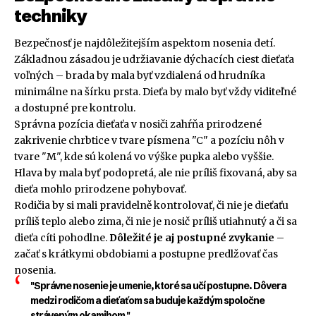
techniky
Bezpečnosť je najdôležitejším aspektom nosenia detí.
Základnou zásadou je udržiavanie dýchacích ciest dieťaťa
voľných – brada by mala byť vzdialená od hrudníka
minimálne na šírku prsta. Dieťa by malo byť vždy viditeľné
a dostupné pre kontrolu.
Správna pozícia dieťaťa v nosiči zahŕňa prirodzené
zakrivenie chrbtice v tvare písmena "C" a pozíciu nôh v
tvare "M", kde sú kolená vo výške pupka alebo vyššie.
Hlava by mala byť podopretá, ale nie príliš fixovaná, aby sa
dieťa mohlo prirodzene pohybovať.
Rodičia by si mali pravidelně kontrolovať, či nie je dieťaťu
príliš teplo alebo zima, či nie je nosič príliš utiahnutý a či sa
dieťa cíti pohodlne.
Dôležité je aj postupné zvykanie
–
začať s krátkymi obdobiami a postupne predlžovať čas
nosenia.
"Správne nosenie je umenie, ktoré sa učí postupne. Dôvera
medzi rodičom a dieťaťom sa buduje každým spoločne
stráveným okamihom."