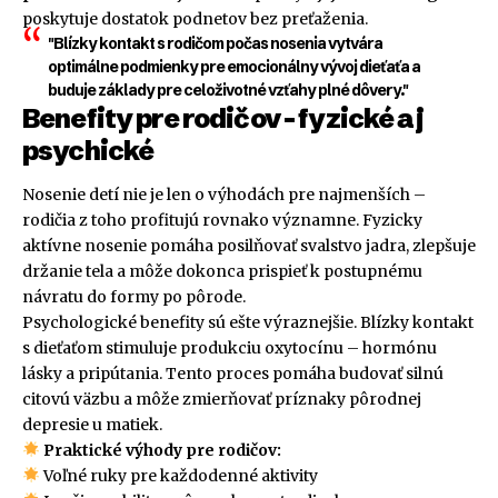
poskytuje dostatok podnetov bez preťaženia.
"Blízky kontakt s rodičom počas nosenia vytvára
optimálne podmienky pre emocionálny vývoj dieťaťa a
buduje základy pre celoživotné vzťahy plné dôvery."
Benefity pre rodičov – fyzické aj
psychické
Nosenie detí nie je len o výhodách pre najmenších –
rodičia z toho profitujú rovnako významne. Fyzicky
aktívne nosenie pomáha posilňovať svalstvo jadra, zlepšuje
držanie tela a môže dokonca prispieť k postupnému
návratu do formy po pôrode.
Psychologické benefity sú ešte výraznejšie. Blízky kontakt
s dieťaťom stimuluje produkciu oxytocínu – hormónu
lásky a pripútania. Tento proces pomáha budovať silnú
citovú väzbu a môže zmierňovať príznaky pôrodnej
depresie u matiek.
Praktické výhody pre rodičov:
Voľné ruky pre každodenné aktivity