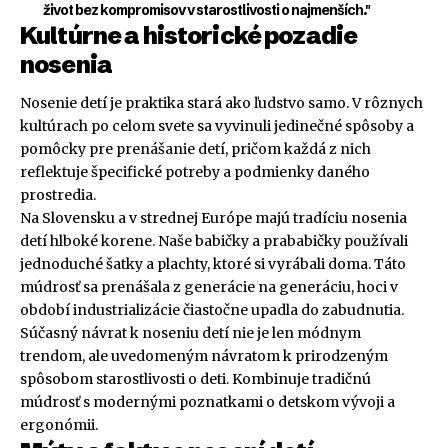
život bez kompromisov v starostlivosti o najmenších."
Kultúrne a historické pozadie
nosenia
Nosenie detí je praktika stará ako ľudstvo samo. V rôznych
kultúrach po celom svete sa vyvinuli jedinečné spôsoby a
pomôcky pre prenášanie detí, pričom každá z nich
reflektuje špecifické potreby a podmienky daného
prostredia.
Na Slovensku a v strednej Európe majú tradíciu nosenia
detí hlboké korene. Naše babičky a prababičky používali
jednoduché šatky a plachty, ktoré si vyrábali doma. Táto
múdrosť sa prenášala z generácie na generáciu, hoci v
období industrializácie čiastočne upadla do zabudnutia.
Súčasný návrat k noseniu detí nie je len módnym
trendom, ale uvedomeným návratom k prirodzeným
spôsobom starostlivosti o deti. Kombinuje tradičnú
múdrosť s modernými poznatkami o detskom vývoji a
ergonómii.