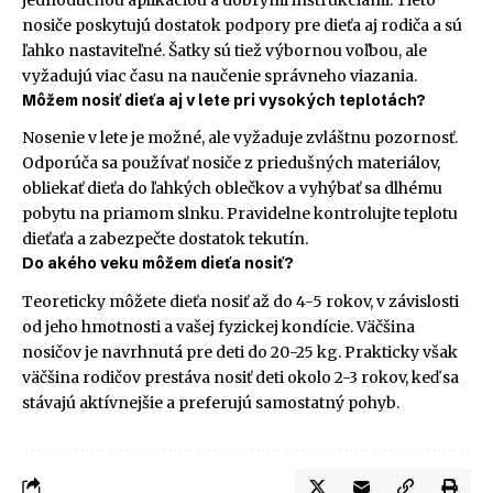
nosiče poskytujú dostatok podpory pre dieťa aj rodiča a sú
ľahko nastaviteľné. Šatky sú tiež výbornou voľbou, ale
vyžadujú viac času na naučenie správneho viazania.
Môžem nosiť dieťa aj v lete pri vysokých teplotách?
Nosenie v lete je možné, ale vyžaduje zvláštnu pozornosť.
Odporúča sa používať nosiče z priedušných materiálov,
obliekať dieťa do ľahkých oblečkov a vyhýbať sa dlhému
pobytu na priamom slnku. Pravidelne kontrolujte teplotu
dieťaťa a zabezpečte dostatok tekutín.
Do akého veku môžem dieťa nosiť?
Teoreticky môžete dieťa nosiť až do 4-5 rokov, v závislosti
od jeho hmotnosti a vašej fyzickej kondície. Väčšina
nosičov je navrhnutá pre deti do 20-25 kg. Prakticky však
väčšina rodičov prestáva nosiť deti okolo 2-3 rokov, keď sa
stávajú aktívnejšie a preferujú samostatný pohyb.