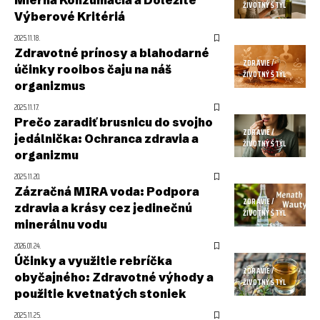
ŽIVOTNÝ ŠTÝL
Výberové Kritériá
2025.11.18.
Zdravotné prínosy a blahodarné
ZDRAVIE /
účinky rooibos čaju na náš
ŽIVOTNÝ ŠTÝL
organizmus
2025.11.17.
Prečo zaradiť brusnicu do svojho
ZDRAVIE /
jedálnička: Ochranca zdravia a
ŽIVOTNÝ ŠTÝL
organizmu
2025.11.20.
Zázračná MIRA voda: Podpora
ZDRAVIE /
zdravia a krásy cez jedinečnú
ŽIVOTNÝ ŠTÝL
minerálnu vodu
2026.01.24.
Účinky a využitie rebríčka
ZDRAVIE /
obyčajného: Zdravotné výhody a
ŽIVOTNÝ ŠTÝL
použitie kvetnatých stoniek
2025.11.25.