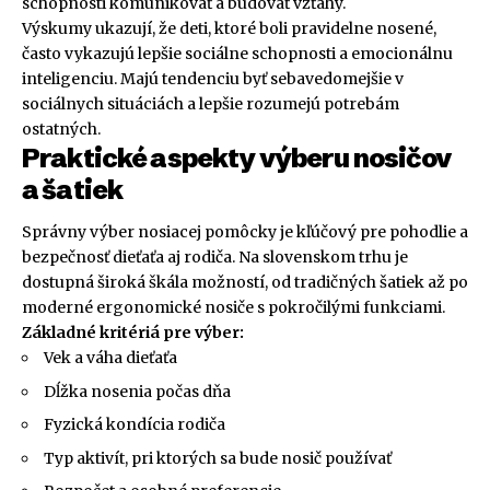
schopnosti komunikovať a budovať vzťahy.
Výskumy ukazují, že deti, ktoré boli pravidelne nosené,
často vykazujú lepšie sociálne schopnosti a emocionálnu
inteligenciu. Majú tendenciu byť sebavedomejšie v
sociálnych situáciách a lepšie rozumejú potrebám
ostatných.
Praktické aspekty výberu nosičov
a šatiek
Správny výber nosiacej pomôcky je kľúčový pre pohodlie a
bezpečnosť dieťaťa aj rodiča. Na slovenskom trhu je
dostupná široká škála možností, od tradičných šatiek až po
moderné ergonomické nosiče s pokročilými funkciami.
Základné kritériá pre výber:
Vek a váha dieťaťa
Dĺžka nosenia počas dňa
Fyzická kondícia rodiča
Typ aktivít, pri ktorých sa bude nosič používať