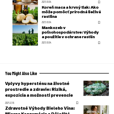
2025.10.04.
Koreň maca a krvný tlak: Ako
môže pomôcť prírodná liečivá
rastlina
2025.10.04.
Mankozeb v
poľnohospodárstve: Výhody
a použitie v ochrane rastlín
2025.10.04.
You Might Also Like
Vplyvy hypersténu na životné
ZDRAVIE /
prostredie a zdravie: Riziká,
ŽIVOTNÝ ŠTÝL
expozícia a možnosti prevencie
2025.12.18.
Zdravotné Výhody Bieleho Vína:
ZDRAVIE /
Mierna Konzumácia a Dôležité