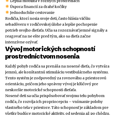
Lepšia mobilita v rôznych prostrediach
Úspora financií za drahé kočíky
Jednoduchšie cestovanie
Rodičia, ktorí nosia svoje deti, často hlásia väčšiu
sebadôveru v rodičovskej úlohe a lepšie pochopenie
potrieb svojho dieťaťa. Učia sa rozoznávať jemné signály a
reagovať na ne ešte pred tým, ako sa dieťa začne
intenzívne ozývať.
Vývoj motorických schopností
prostredníctvom nosenia
Každý pohyb rodiča sa prenáša na nosené dieťa, čo vytvára
jemnú, ale konštantnú stimuláciu vestibulárneho systému.
Tento systém je zodpovedný za rovnováhu a priestorovú
orientáciu, pričom jeho správny vývoj je kľúčový pre
neskoršie motorické schopnosti dieťaťa.
Nosené deti sa učia prispôsobovať svojmu telu pohybom
rodiča, čo rozvíja ich propriocepciu – vnímanie polohy
vlastného tela v priestore. Táto schopnosť je základom pre
všetky budúce motorické aktivity, od sedenia až po chôdzu.