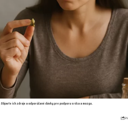
 Objavte ich zdroje a odporúčané dávky pre podporu srdca a mozgu.
SH