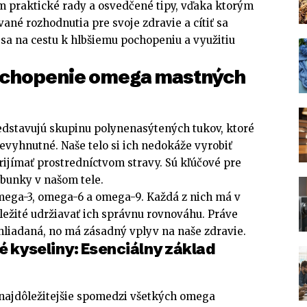
 praktické rady a osvedčené tipy, vďaka ktorým
ané rozhodnutia pre svoje zdravie a cítiť sa
 sa na cestu k hlbšiemu pochopeniu a využitiu
ochopenie omega mastných
dstavujú skupinu polynenasýtených tukov, ktoré
evyhnutné. Naše telo si ich nedokáže vyrobiť
rijímať prostredníctvom stravy. Sú kľúčové pre
bunky v našom tele.
mega-3, omega-6 a omega-9. Každá z nich má v
dôležité udržiavať ich správnu rovnováhu. Práve
hliadaná, no má zásadný vplyv na naše zdravie.
kyseliny: Esenciálny základ
najdôležitejšie spomedzi všetkých omega