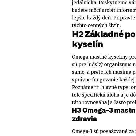
jedálnička. Poskytneme vám
budete môcť urobiť informov
lepšie každý deň. Pripravte
týchto cenných živín.
H2 Základné p
kyselín
Omega mastné kyseliny pre
sú pre ľudský organizmus n
samo, a preto ich musíme p
správne fungovanie každej 
Poznáme tri hlavné typy: o
tele špecifickú úlohu a je 
táto rovnováha je často pre
H3 Omega-3 mastné 
zdravia
Omega-3 sú považované za 