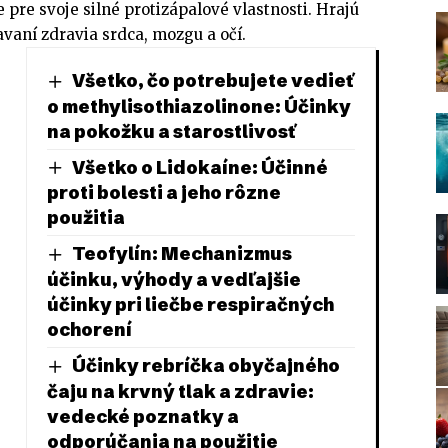
pre svoje silné protizápalové vlastnosti. Hrajú
avaní zdravia srdca, mozgu a očí.
Všetko, čo potrebujete vedieť
o methylisothiazolinone: Účinky
na pokožku a starostlivosť
Všetko o Lidokaíne: Účinné
proti bolesti a jeho rôzne
použitia
Teofylín: Mechanizmus
účinku, výhody a vedľajšie
účinky pri liečbe respiračných
ochorení
Účinky rebríčka obyčajného
čaju na krvný tlak a zdravie:
vedecké poznatky a
odporúčania na použitie