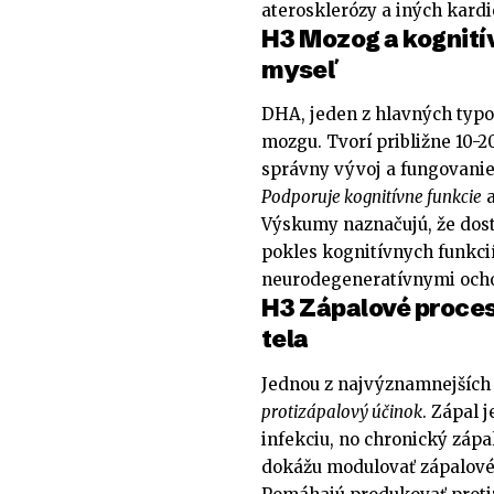
aterosklerózy a iných kard
H3 Mozog a kognitív
myseľ
DHA, jeden z hlavných typo
mozgu. Tvorí približne 10-
správny vývoj a fungovani
Podporuje kognitívne funkcie
a
Výskumy naznačujú, že do
pokles kognitívnych funkcií
neurodegeneratívnymi och
H3 Zápalové proces
tela
Jednou z najvýznamnejších 
protizápalový účinok
. Zápal 
infekciu, no chronický zá
dokážu modulovať zápalové 