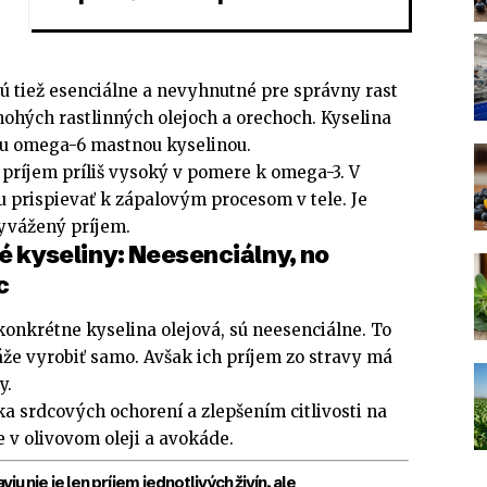
 tiež esenciálne a nevyhnutné pre správny rast
nohých rastlinných olejoch a orechoch. Kyselina
šou omega-6 mastnou kyselinou.
 príjem príliš vysoký v pomere k omega-3. V
rispievať k zápalovým procesom v tele. Je
vyvážený príjem.
kyseliny: Neesenciálny, no
c
onkrétne kyselina olejová, sú neesenciálne. To
áže vyrobiť samo. Avšak ich príjem zo stravy má
y.
ka srdcových ochorení a zlepšením citlivosti na
e v olivovom oleji a avokáde.
 nie je len príjem jednotlivých živín, ale