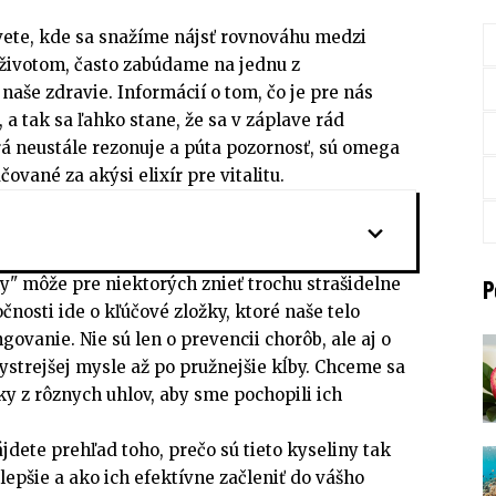
te, kde sa snažíme nájsť rovnováhu medzi
životom, často zabúdame na jednu z
– naše zdravie. Informácií o tom, čo je pre nás
 a tak sa ľahko stane, že sa v záplave rád
rá neustále rezonuje a púta pozornosť, sú omega
ované za akýsi elixír pre vitalitu.
y" môže pre niektorých znieť trochu strašidelne
P
očnosti ide o kľúčové zložky, ktoré naše telo
ovanie. Nie sú len o prevencii chorôb, ale aj o
bystrejšej mysle až po pružnejšie kĺby. Chceme sa
uky z rôznych uhlov, aby sme pochopili ich
jdete prehľad toho, prečo sú tieto kyseliny tak
jlepšie a ako ich efektívne začleniť do vášho