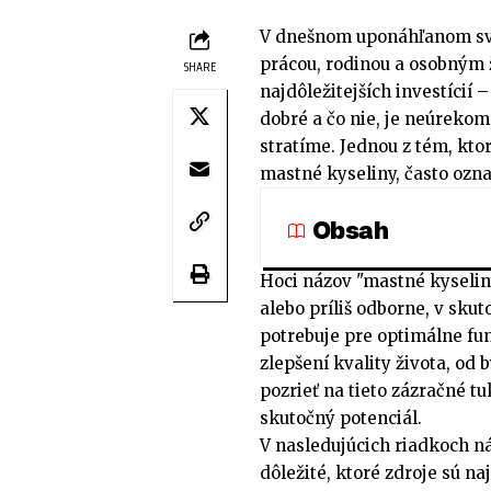
V dnešnom uponáhľanom sve
prácou, rodinou a osobným 
SHARE
najdôležitejších investícií 
dobré a čo nie, je neúrekom,
stratíme. Jednou z tém, kto
mastné kyseliny, často označ
Obsah
Hoci názov "mastné kyselin
alebo príliš odborne, v skut
potrebuje pre optimálne fung
zlepšení kvality života, od 
pozrieť na tieto zázračné t
skutočný potenciál.
V nasledujúcich riadkoch ná
dôležité, ktoré zdroje sú na