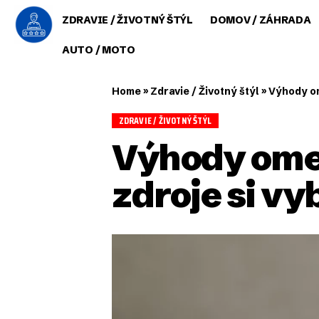
ZDRAVIE / ŽIVOTNÝ ŠTÝL
DOMOV / ZÁHRADA
AUTO / MOTO
Home
»
Zdravie / Životný štýl
»
Výhody om
ZDRAVIE / ŽIVOTNÝ ŠTÝL
Výhody omeg
zdroje si vy