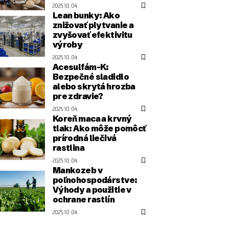
2025.10.04.
Lean bunky: Ako
znižovať plytvanie a
zvyšovať efektivitu
výroby
2025.10.04.
Acesulfám-K:
Bezpečné sladidlo
alebo skrytá hrozba
pre zdravie?
2025.10.04.
Koreň maca a krvný
tlak: Ako môže pomôcť
prírodná liečivá
rastlina
2025.10.04.
Mankozeb v
poľnohospodárstve:
Výhody a použitie v
ochrane rastlín
2025.10.04.