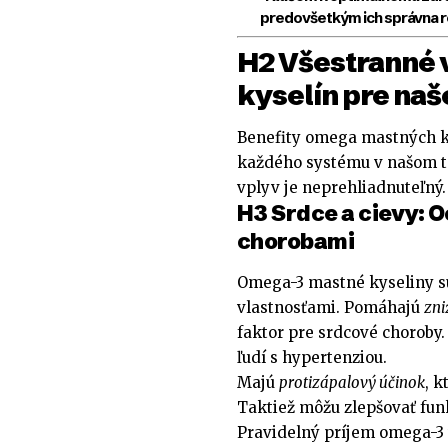
predovšetkým ich správna ro
H2 Všestranné
kyselín pre naš
Benefity omega mastných ky
každého systému v našom te
vplyv je neprehliadnuteľný
H3 Srdce a cievy: O
chorobami
Omega-3 mastné kyseliny s
vlastnosťami. Pomáhajú
zni
faktor pre srdcové choroby.
ľudí s hypertenziou.
Majú
protizápalový účinok
, 
Taktiež môžu zlepšovať funk
Pravidelný príjem omega-3 