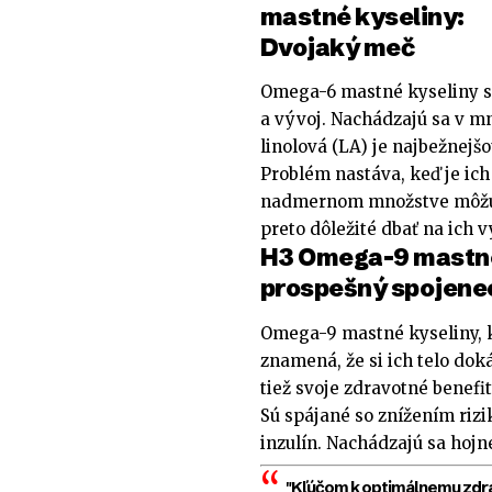
mastné kyseliny:
Dvojaký meč
Omega-6 mastné kyseliny sú
a vývoj. Nachádzajú sa v m
linolová (LA) je najbežnej
Problém nastáva, keď je ich
nadmernom množstve môžu p
preto dôležité dbať na ich 
H3 Omega-9 mastné 
prospešný spojene
Omega-9 mastné kyseliny, k
znamená, že si ich telo dok
tiež svoje zdravotné benefit
Sú spájané so znížením rizi
inzulín. Nachádzajú sa hojn
"Kľúčom k optimálnemu zdraviu