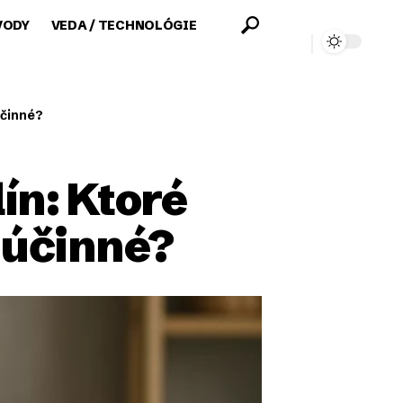
VODY
VEDA / TECHNOLÓGIE
účinné?
n: Ktoré
ú účinné?