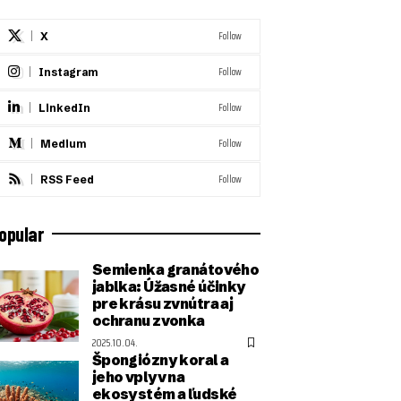
Follow
X
Follow
Instagram
Follow
LinkedIn
Follow
Medium
Follow
RSS Feed
opular
Semienka granátového
jablka: Úžasné účinky
pre krásu zvnútra aj
ochranu zvonka
2025.10.04.
Špongiózny koral a
jeho vplyv na
ekosystém a ľudské