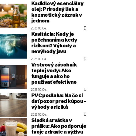
Kadidlový esenciálny
olej: Prírodný liek a
kozmetický zázrak v
jednom
2025.10.04.
Kavitácia: Kedy je
požehnaním a kedy
rizikom? Výhody a
nevýhody javu
2025.10.04.
Vrstvový zásobník
teplej vody: Ako
funguje a ako ho
používať efektívne
2025.10.04.
PVC podlaha: Na čo si
dať pozor pred kúpou –
výhody a riziká
2025.10.04.
Sladká srvátka v
prášku: Ako podporuje
tvoje zdravie a výživu