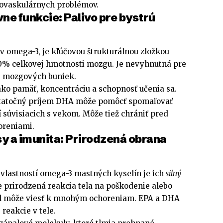
iovaskulárnych problémov.
ne funkcie: Palivo pre bystrú
v omega-3, je kľúčovou štrukturálnou zložkou
20% celkovej hmotnosti mozgu. Je nevyhnutná pre
e mozgových buniek.
ko pamäť, koncentráciu a schopnosť učenia sa.
statočný príjem DHA môže pomôcť spomaľovať
 súvisiacich s vekom. Môže tiež chrániť pred
oreniami.
y a imunita: Prirodzená obrana
vlastností omega-3 mastných kyselín je ich
silný
je prirodzená reakcia tela na poškodenie alebo
pal môže viesť k mnohým ochoreniam. EPA a DHA
reakcie v tele.