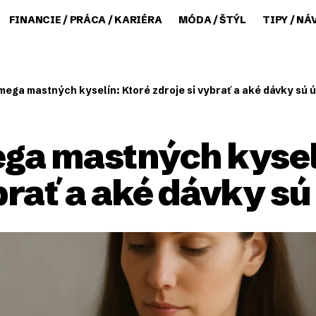
FINANCIE / PRÁCA / KARIÉRA
MÓDA / ŠTÝL
TIPY / NÁ
ega mastných kyselín: Ktoré zdroje si vybrať a aké dávky sú 
a mastných kyselí
brať a aké dávky s