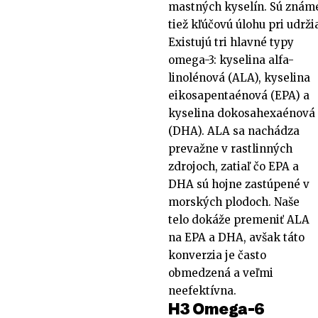
mastných kyselín. Sú známe 
tiež kľúčovú úlohu pri udrži
Existujú tri hlavné typy
omega-3: kyselina alfa-
linolénová (ALA), kyselina
eikosapentaénová (EPA) a
kyselina dokosahexaénová
(DHA). ALA sa nachádza
prevažne v rastlinných
zdrojoch, zatiaľ čo EPA a
DHA sú hojne zastúpené v
morských plodoch. Naše
telo dokáže premeniť ALA
na EPA a DHA, avšak táto
konverzia je často
obmedzená a veľmi
neefektívna.
H3 Omega-6