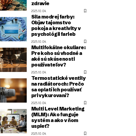
zdravie
2025.10.04.
Sila modrej farby:
Objav tajomstvo
pokoja a kreativity v
psychológii farieb
2025.10.04.
Multifokálne okuliare:
Pre koho sú vhodné a
aké sú skúsenosti
používateľov?
2025.10.04.
Termostatické ventily
na radiátoroch: Prečo
sa oplatí ich používať
pri vykurovaní?
2025.10.04.
Multi Level Marketing
(MLM): Ako funguje
systém a ako v ňom
uspieť?
2025.10.04.