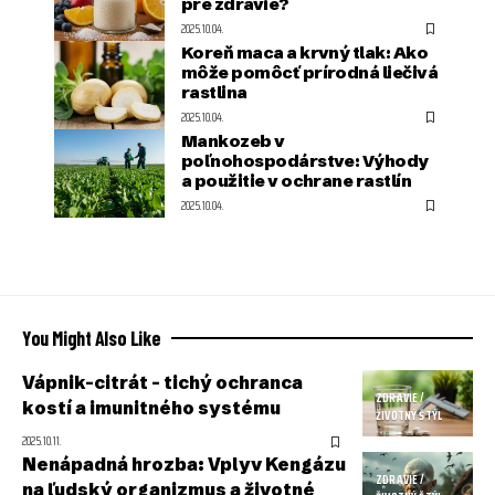
pre zdravie?
2025.10.04.
Koreň maca a krvný tlak: Ako
môže pomôcť prírodná liečivá
rastlina
2025.10.04.
Mankozeb v
poľnohospodárstve: Výhody
a použitie v ochrane rastlín
2025.10.04.
You Might Also Like
Vápnik-citrát – tichý ochranca
ZDRAVIE /
kostí a imunitného systému
ŽIVOTNÝ ŠTÝL
2025.10.11.
Nenápadná hrozba: Vplyv Kengázu
ZDRAVIE /
na ľudský organizmus a životné