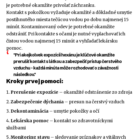
je potrebné okamžite privolať záchranku.
Kontakt s pokožkou vyžaduje okamžité a dôkladné umytie
postihnutého miesta tečúcou vodou po dobu najmenej 15
minút. Kontaminovaný odev je potrebné okamžite
odstrániť. Pri kontakte s očami je nutné vyplachovať ich
čistou vodou najmenej 15 minút a vyhľadať lekársku
pomoc.
"Pri akejkolvek expozícii hexánu je kľúčové okamžite
prerušiť kontakt s látkou a zabezpečiť prístup čerstvého
vzduchu – každá minúta môže rozhodovať o závažnosti
následkov."
Kroky prvej pomoci:
Prerušenie expozície
– okamžité odstránenie zo zdroja
Zabezpečenie dýchania
– presun na čerstvý vzduch
Dekontaminácia
– umytie pokožky a očí
Lekárska pomoc
– kontakt so zdravotníckymi
službami
Monitoring stavu
– sledovanie príznakov a vitálnych