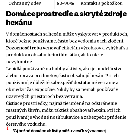
Ochranný odev
80-90%
Kontakt s pokožkou
Domáce prostredie a skryté zdroje
hexánu
V domácnostiach sa hexán môže vyskytovať v produktoch,
ktoré bežne používame, často bez vedomia o ich zložení.
Pozornosť treba venovať
etiketám výrobkov a vyhýbať sa
produktom obsahujúcim túto látku, ak to nie je
nevyhnutné.
Lepidlá používané na hobby aktivity, ako je modelárstvo
alebo oprava predmetov, často obsahujú hexán. Pri ich
používaní je dôležité zabezpečiť dostatočné vetranie a
obmedziť čas expozície. Nikdy by sa nemali používať v
uzavretých priestoroch bez vetrania.
Čistiace prostriedky, najmä tie určené na odstránenie
mastných škvŕn, môžu taktiež obsahovať hexán. Pri ich
používaní je vhodné nosiť rukavice a zabezpečiť prúdenie
čerstvého vzduchu.
"Aj bežné domáce aktivity môžu viesť k významnej