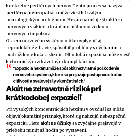
konkrétne periférnych nervov. Tento proces sa nazýva
periférna neuropatia
a môže viesť k trvalým
neurologickým problémom. Hexán narušuje štruktúru
nervových vlákien a bráni normálnemu vedeniu
nervových impulzov.
Okrem nervového systému môže ovplyvniť aj
reprodukčné zdravie, spôsobiť problémy s dýchaním a
podráždenie kože a slizníc. Dlhodobá expozícia môže viesť
k chronickým zdravotným komplikáciám.
"Expozícia hexánu môže spôsobiť nezvratné poškodenie
nervového systému, ktoré sa prejavuje postupnou stratou
citlivosti a svalovej sily v končatinách."
Akútne zdravotné riziká pri
krátkodobej expozícii
Pri vysokých koncentráciách hexánu v ovzduší sa môžu
objaviť okamžité príznaky, ktoré signalizujú nebezpečnú
expozíciu. Tieto
akútne účinky
sa zvyčajne prejavujú v
priebehu minút až hodín po vystavení.