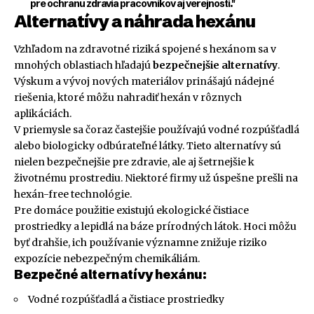
pre ochranu zdravia pracovníkov aj verejnosti."
Alternatívy a náhrada hexánu
Vzhľadom na zdravotné riziká spojené s hexánom sa v
mnohých oblastiach hľadajú
bezpečnejšie alternatívy
.
Výskum a vývoj nových materiálov prinášajú nádejné
riešenia, ktoré môžu nahradiť hexán v rôznych
aplikáciách.
V priemysle sa čoraz častejšie používajú vodné rozpúšťadlá
alebo biologicky odbúrateľné látky. Tieto alternatívy sú
nielen bezpečnejšie pre zdravie, ale aj šetrnejšie k
životnému prostrediu. Niektoré firmy už úspešne prešli na
hexán-free technológie.
Pre domáce použitie existujú ekologické čistiace
prostriedky a lepidlá na báze prírodných látok. Hoci môžu
byť drahšie, ich používanie významne znižuje riziko
expozície nebezpečným chemikáliám.
Bezpečné alternatívy hexánu:
Vodné rozpúšťadlá a čistiace prostriedky