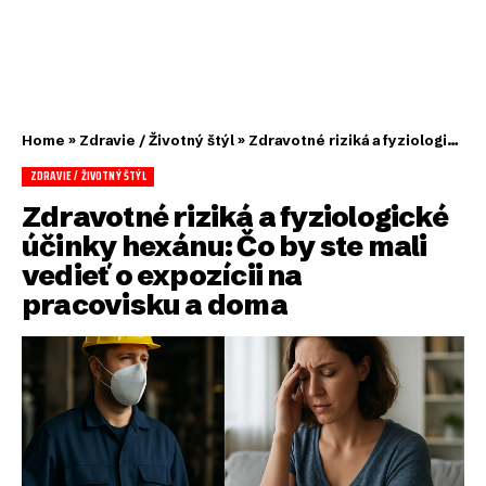
Home
»
Zdravie / Životný štýl
»
Zdravotné riziká a fyziologické účinky hexánu: Čo by ste mali vedieť o expozícii na pracovisku a doma
ZDRAVIE / ŽIVOTNÝ ŠTÝL
Zdravotné riziká a fyziologické
účinky hexánu: Čo by ste mali
vedieť o expozícii na
pracovisku a doma