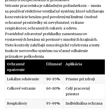
Vetranie pracoviska je základným požiadavkom – musia
sa používať efektívne ventilačné systémy, ktoré udržiavaju
koncentrácie hexánu pod povolenými limitmi. Osobné
ochranné prostriedky sú nevyhnutné, vrátane
respirátorov, ochranných rukavíc a odevu.
Pravidelné zdravotné prehliadky zamestnancov
vystavených hexánu sú povinné v mnohých krajinách.
Tieto kontroly zahŕňajú neurologické vyšetrenia a testy
funkcie nervového systému na včasné odhalenie
príznakov poškodenia.
Ochranné
Účinnosť
Aplikácia
opatrenie
Lokálne odsávanie
90-95%
Priamo pri zdroji
Celkové vetranie
60-80%
Celý pracovný
priestor
Respirátory
95-99%
Individuálna ochrana