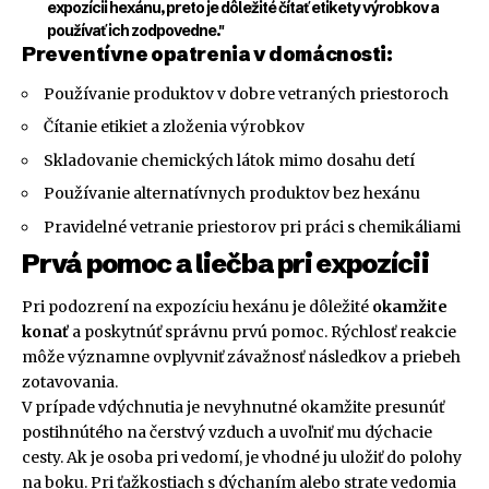
expozícii hexánu, preto je dôležité čítať etikety výrobkov a
používať ich zodpovedne."
Preventívne opatrenia v domácnosti:
Používanie produktov v dobre vetraných priestoroch
Čítanie etikiet a zloženia výrobkov
Skladovanie chemických látok mimo dosahu detí
Používanie alternatívnych produktov bez hexánu
Pravidelné vetranie priestorov pri práci s chemikáliami
Prvá pomoc a liečba pri expozícii
Pri podozrení na expozíciu hexánu je dôležité
okamžite
konať
a poskytnúť správnu prvú pomoc. Rýchlosť reakcie
môže významne ovplyvniť závažnosť následkov a priebeh
zotavovania.
V prípade vdýchnutia je nevyhnutné okamžite presunúť
postihnútého na čerstvý vzduch a uvoľniť mu dýchacie
cesty. Ak je osoba pri vedomí, je vhodné ju uložiť do polohy
na boku. Pri ťažkostiach s dýchaním alebo strate vedomia