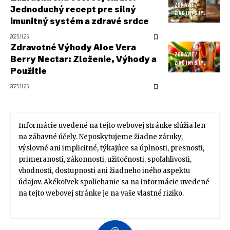
ZDRAVIE /
Jednoduchý recept pre silný
ŽIVOTNÝ ŠTÝL
imunitný systém a zdravé srdce
2025.11.25.
Zdravotné Výhody Aloe Vera
ZDRAVIE /
Berry Nectar: Zloženie, Výhody a
ŽIVOTNÝ ŠTÝL
Použitie
2025.11.25.
Informácie uvedené na tejto webovej stránke slúžia len
na zábavné účely. Neposkytujeme žiadne záruky,
výslovné ani implicitné, týkajúce sa úplnosti, presnosti,
primeranosti, zákonnosti, užitočnosti, spoľahlivosti,
vhodnosti, dostupnosti ani žiadneho iného aspektu
údajov. Akékoľvek spoliehanie sa na informácie uvedené
na tejto webovej stránke je na vaše vlastné riziko.