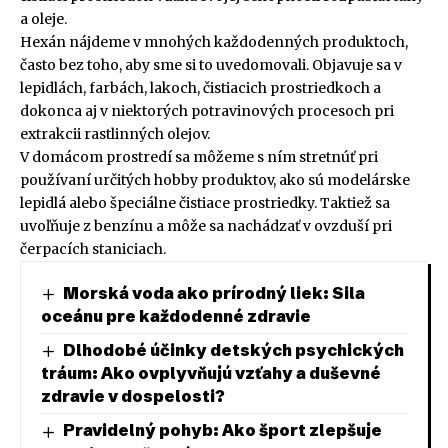
a oleje.
Hexán nájdeme v mnohých každodenných produktoch,
často bez toho, aby sme si to uvedomovali. Objavuje sa v
lepidlách, farbách, lakoch, čistiacich prostriedkoch a
dokonca aj v niektorých potravinových procesoch pri
extrakcii rastlinných olejov.
V domácom prostredí sa môžeme s ním stretnúť pri
používaní určitých hobby produktov, ako sú modelárske
lepidlá alebo špeciálne čistiace prostriedky. Taktiež sa
uvoľňuje z benzínu a môže sa nachádzať v ovzduší pri
čerpacích staniciach.
Morská voda ako prírodný liek: Sila
oceánu pre každodenné zdravie
Dlhodobé účinky detských psychických
tráum: Ako ovplyvňujú vzťahy a duševné
zdravie v dospelosti?
Pravidelný pohyb: Ako šport zlepšuje