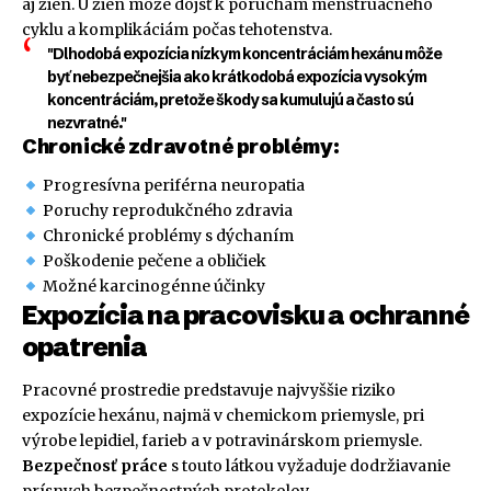
aj žien. U žien môže dôjsť k poruchám menštruačného
cyklu a komplikáciám počas tehotenstva.
"Dlhodobá expozícia nízkym koncentráciám hexánu môže
byť nebezpečnejšia ako krátkodobá expozícia vysokým
koncentráciám, pretože škody sa kumulujú a často sú
nezvratné."
Chronické zdravotné problémy:
Progresívna periférna neuropatia
Poruchy reprodukčného zdravia
Chronické problémy s dýchaním
Poškodenie pečene a obličiek
Možné karcinogénne účinky
Expozícia na pracovisku a ochranné
opatrenia
Pracovné prostredie predstavuje najvyššie riziko
expozície hexánu, najmä v chemickom priemysle, pri
výrobe lepidiel, farieb a v potravinárskom priemysle.
Bezpečnosť práce
s touto látkou vyžaduje dodržiavanie
prísnych bezpečnostných protokolov.