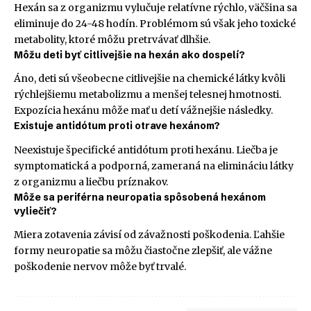
Hexán sa z organizmu vylučuje relatívne rýchlo, väčšina sa
eliminuje do 24-48 hodín. Problémom sú však jeho toxické
metabolity, ktoré môžu pretrvávať dlhšie.
Môžu deti byť citlivejšie na hexán ako dospelí?
Áno, deti sú všeobecne citlivejšie na chemické látky kvôli
rýchlejšiemu metabolizmu a menšej telesnej hmotnosti.
Expozícia hexánu môže mať u detí vážnejšie následky.
Existuje antidótum proti otrave hexánom?
Neexistuje špecifické antidótum proti hexánu. Liečba je
symptomatická a podporná, zameraná na elimináciu látky
z organizmu a liečbu príznakov.
Môže sa periférna neuropatia spôsobená hexánom
vyliečiť?
Miera zotavenia závisí od závažnosti poškodenia. Ľahšie
formy neuropatie sa môžu čiastočne zlepšiť, ale vážne
poškodenie nervov môže byť trvalé.