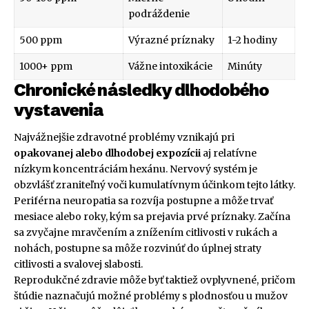
podráždenie
500 ppm
Výrazné príznaky
1-2 hodiny
1000+ ppm
Vážne intoxikácie
Minúty
Chronické následky dlhodobého
vystavenia
Najvážnejšie zdravotné problémy vznikajú pri
opakovanej alebo dlhodobej expozícii
aj relatívne
nízkym koncentráciám hexánu. Nervový systém je
obzvlášť zraniteľný voči kumulatívnym účinkom tejto látky.
Periférna neuropatia sa rozvíja postupne a môže trvať
mesiace alebo roky, kým sa prejavia prvé príznaky. Začína
sa zvyčajne mravčením a znížením citlivosti v rukách a
nohách, postupne sa môže rozvinúť do úplnej straty
citlivosti a svalovej slabosti.
Reprodukčné zdravie môže byť taktiež ovplyvnené, pričom
štúdie naznačujú možné problémy s plodnosťou u mužov