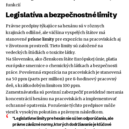
funkcií
Legislatíva a bezpečnostné limity
Právne predpisy týkajúce sa hexánu sú v rôznych
krajinách odlišné, ale väčšina vyspelých štátov má
stanovené
prísne limity
pre expozíciu na pracoviskách aj
v životnom prostredí. Tieto limity sú založené na
vedeckých štúdiách o toxicite látky.
Na Slovensku, ako členskom štáte Európskej únie, platia
európske smernice o chemických látkach a bezpečnosti
práce. Povolenná expozícia na pracoviskách je stanovená
na 50 ppm (parts per million) pre 8-hodinový pracovný
deň, s krátkodobým limitom 100 ppm.
Zamestnávatelia sú povinní zabezpečiť pravidelné merania
koncentrácií hexánu na pracoviskách a implementovať
ochranné opatrenia. Porušenie týchto predpisov môže
viesť k vysokým pokutám a právnym následkom.
"Legislatívne limity pre hexán nie sú len odporúčania, ale
právne záväzné normy, ktorých dodržiavanie je kľúčové