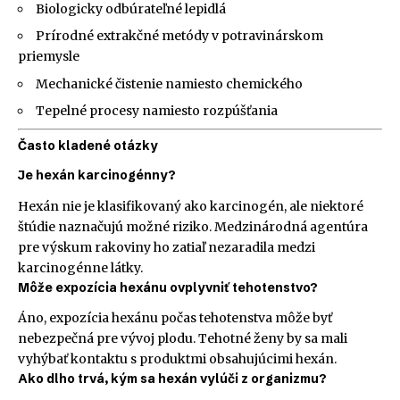
Biologicky odbúrateľné lepidlá
Prírodné extrakčné metódy v potravinárskom
priemysle
Mechanické čistenie namiesto chemického
Tepelné procesy namiesto rozpúšťania
Často kladené otázky
Je hexán karcinogénny?
Hexán nie je klasifikovaný ako karcinogén, ale niektoré
štúdie naznačujú možné riziko. Medzinárodná agentúra
pre výskum rakoviny ho zatiaľ nezaradila medzi
karcinogénne látky.
Môže expozícia hexánu ovplyvniť tehotenstvo?
Áno, expozícia hexánu počas tehotenstva môže byť
nebezpečná pre vývoj plodu. Tehotné ženy by sa mali
vyhýbať kontaktu s produktmi obsahujúcimi hexán.
Ako dlho trvá, kým sa hexán vylúči z organizmu?