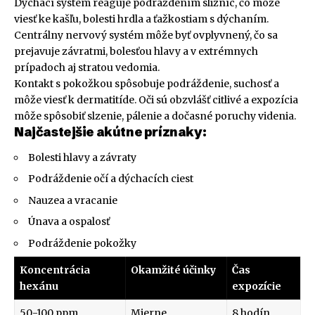
Dýchací systém reaguje podráždením slizníc, čo môže
viesť ke kašľu, bolesti hrdla a ťažkostiam s dýchaním.
Centrálny nervový systém môže byť ovplyvnený, čo sa
prejavuje závratmi, bolesťou hlavy a v extrémnych
prípadoch aj stratou vedomia.
Kontakt s pokožkou spôsobuje podráždenie, suchosť a
môže viesť k dermatitíde. Oči sú obzvlášť citlivé a expozícia
môže spôsobiť slzenie, pálenie a dočasné poruchy videnia.
Najčastejšie akútne príznaky:
Bolesti hlavy a závraty
Podráždenie očí a dýchacích ciest
Nauzea a vracanie
Únava a ospalosť
Podráždenie pokožky
Koncentrácia
Okamžité účinky
Čas
hexánu
expozície
50-100 ppm
Mierne
8 hodín