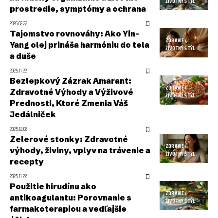
ŽIVOTNÝ ŠTÝL
prostredie, symptómy a ochrana
2026.02.22.
Tajomstvo rovnováhy: Ako Yin-
ZDRAVIE /
Yang olej prináša harmóniu do tela
ŽIVOTNÝ ŠTÝL
a duše
2025.11.22.
Bezlepkový Zázrak Amarant:
ZDRAVIE /
Zdravotné Výhody a Výživové
ŽIVOTNÝ ŠTÝL
Prednosti, Ktoré Zmenia Váš
Jedálniček
2025.12.08.
Zelerové stonky: Zdravotné
ZDRAVIE /
výhody, živiny, vplyv na trávenie a
ŽIVOTNÝ ŠTÝL
recepty
2025.11.22.
Použitie hirudínu ako
ZDRAVIE /
antikoagulantu: Porovnanie s
ŽIVOTNÝ ŠTÝL
farmakoterapiou a vedľajšie