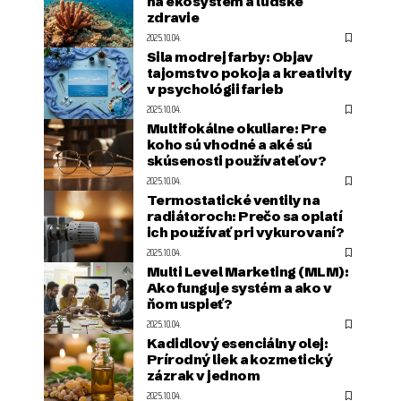
na ekosystém a ľudské
zdravie
2025.10.04.
Sila modrej farby: Objav
tajomstvo pokoja a kreativity
v psychológii farieb
2025.10.04.
Multifokálne okuliare: Pre
koho sú vhodné a aké sú
skúsenosti používateľov?
2025.10.04.
Termostatické ventily na
radiátoroch: Prečo sa oplatí
ich používať pri vykurovaní?
2025.10.04.
Multi Level Marketing (MLM):
Ako funguje systém a ako v
ňom uspieť?
2025.10.04.
Kadidlový esenciálny olej:
Prírodný liek a kozmetický
zázrak v jednom
2025.10.04.