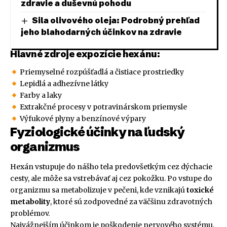
zdravie a duševnú pohodu
Sila olivového oleja: Podrobný prehľad
jeho blahodarných účinkov na zdravie
Hlavné zdroje expozície hexánu:
Priemyselné rozpúšťadlá a čistiace prostriedky
Lepidlá a adhezívne látky
Farby a laky
Extrakčné procesy v potravinárskom priemysle
Výfukové plyny a benzínové výpary
Fyziologické účinky na ľudský
organizmus
Hexán vstupuje do nášho tela predovšetkým cez dýchacie
cesty, ale môže sa vstrebávať aj cez pokožku. Po vstupe do
organizmu sa metabolizuje v pečeni, kde vznikajú
toxické
metabolity
, ktoré sú zodpovedné za väčšinu zdravotných
problémov.
Najvážnejším účinkom je poškodenie nervového systému,