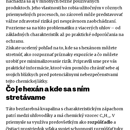
nachádza sa aj v mnohých bežne používaných
produktoch. Jeho vlastnosti ho robia užitočným v rôznych
priemyselných procesoch, no zároveň môže predstavovať
vážne zdravotné riziká pri nesprávnom zaobchádzaní.
Pozrieme sa na túto problematiku z viacerých uhlov – od
základných charakteristík až po praktické odporúčania na
ochranu.
Získate ucelený pohľad na to, kde sa s hexánom môžete
stretnúť, ako rozpoznať príznaky expozície a čo môžete
urobiť pre minimalizovanie rizík. Pripravili sme pre vás
praktické informácie, ktoré vám pomôžu chrániť sebe aj
svojich blízkych pred potenciálnymi nebezpečenstvami
tejto chemickej látky.
Čo je hexán a kde sa s ním
stretávame
Táto bezfarebná kvapalina s charakteristickým zápachom
patrí medzi uhľovodíky a má chemický vzorec C₆H₁₄. V
priemysle sa využíva predovšetkým ako
rozpúšťadlo
a
čistiaci prostriedok vďaka svojej schopnosti rozpúšťať tuky