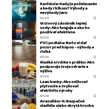
Kavitácia: Kedy je požehnaním
a kedy rizikom? Výhody a
nevýhody javu
2025.10.04.
Vrstvový zásobník teplej
vody: Ako funguje a ako ho
používať efektívne
2025.10.04.
PVC podlaha: Na čo si dať
pozor pred kúpou – výhody a
riziká
2025.10.04.
Sladká srvátka v prášku: Ako
podporuje tvoje zdravie a
výživu
2025.10.04.
Lean bunky: Ako znižovať
plytvanie a zvyšovať
efektivitu výroby
2025.10.04.
Acesulfám-K: Bezpečné
sladidlo alebo skrytá hrozba