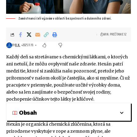
Zaměstnanci čelí výzvám v oblasti bezpečnosti a duševního zdraví.
MIN. PREČÍTANIE 12
BY
O.K.
2025.11.19.
Každý deň sa stretávame s chemickými látkami, o ktorých
ani netuší, že môžu ovplyvniť naše zdravie. Hexán patrí
medzi tie, ktoré si zaslúžia našu pozornosť, pretože jeho
prítomnosť v našom okolí je častejšia, ako si myslíme. Či už
pracujete v priemysle, používate určité výrobky doma,
alebo sa len zaujímate o bezpečnosť svojej rodiny,
pochopenie účinkov tejto látky je kľúčové.
Obsah
Hexán je organická chemická zlúčenina, ktorá sa
prirodzene vyskytuje v rope a zemnom plyne, ale