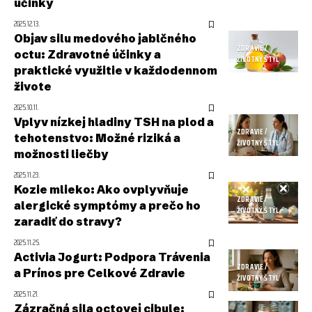
účinky
2025.12.13.
Objav silu medového jablčného
ZDRAVIE /
octu: Zdravotné účinky a
ŽIVOTNÝ ŠTÝL
praktické využitie v každodennom
živote
2025.10.11.
Vplyv nízkej hladiny TSH na plod a
ZDRAVIE /
tehotenstvo: Možné riziká a
ŽIVOTNÝ ŠTÝL
možnosti liečby
2025.11.23.
Kozie mlieko: Ako ovplyvňuje
ZDRAVIE /
alergické symptómy a prečo ho
ŽIVOTNÝ ŠTÝL
zaradiť do stravy?
2025.11.25.
Activia Jogurt: Podpora Trávenia
ZDRAVIE /
a Prínos pre Celkové Zdravie
ŽIVOTNÝ ŠTÝL
2025.11.21.
Zázračná sila octovej cibule: