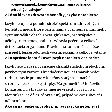
rovnováhu medzi komerčnými záujmami a ochranou
prírodných zdrojov."
Aké sú hlavné zdravotné benefity jazyka netopiera?
Jazyk netopiera ponúka široké spektrum zdravotných
benefitov, medzi ktoré patria najmä posilnenie imunitného
systému vďaka obsahu beta-glukánov, protizápalové
účinky triterpénov, podpora zdravia pečene a celková
detoxikácia organizmu. Pravidelná konzumácia môže
prispieť k lepšej odolnosti voči infekciám a celkovej vitalite.
Ako správne identifikovať jazyk netopiera v prírode?
Jazyk netopiera sa vyznačuje charakteristickým plochým,
jazykovitým tvarom s hnedočervenou až tmavohnedou
farbou. Rastie priamo z kmeňov starých listnatých
stromov bez klasickej stopky. Má gumovitú až kožovitú
konzistenciu a hladký až mierne vrásčitý povrch. Pri
identifikácii je dôležité byť si istý, prípadne konzultovať s
odborníkom.
Aké sú najlepšie spôsoby prípravy jazyka netopiera?