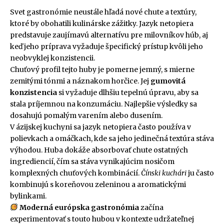
Svet gastronómie neustále hľadá nové chute a textúry,
ktoré by obohatili kulinárske zážitky. Jazyk netopiera
predstavuje zaujímavú alternatívu pre milovníkov húb, aj
keď jeho príprava vyžaduje špecifický prístup kvôli jeho
neobvyklej konzistencii.
Chuťový profil tejto huby je pomerne jemný, s mierne
zemitými tónmi a náznakom horčice. Jej
gumovitá
konzistencia
si vyžaduje dlhšiu tepelnú úpravu, aby sa
stala príjemnou na konzumáciu. Najlepšie výsledky sa
dosahujú pomalým varením alebo dusením.
V ázijskej kuchyni sa jazyk netopiera často používa v
polievkach a omáčkach, kde sa jeho jedinečná textúra stáva
výhodou. Huba dokáže absorbovať chute ostatných
ingrediencií, čím sa stáva vynikajúcim nosičom
komplexných chuťových kombinácií.
Čínski kuchári
ju často
kombinujú s koreňovou zeleninou a aromatickými
bylinkami.
Moderná európska gastronómia
začína
experimentovať s touto hubou v kontexte udržateľnej