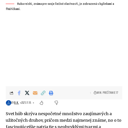
Huba reishi, známa pre svoje liečivé vlastnosti, je zobrazená s bylinkami a
fľaštičkami.
MIN. PREČÍTANIE 17
BY
O.K.
2025.11.18.
Svet húb skrýva nespočetné množstvo zaujímavých a
užitočných druhov, pričom medzi najmenej známe, no o to
fascinujúcejšie patria tie s neobvyklými tvarmi a