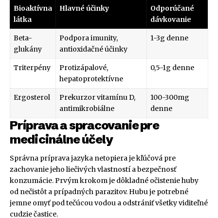
Bioaktívna
Hlavné účinky
Odporúčané
látka
dávkovanie
Beta-
Podpora imunity,
1-3g denne
glukány
antioxidačné účinky
Triterpény
Protizápalové,
0,5-1g denne
hepatoprotektívne
Ergosterol
Prekurzor vitamínu D,
100-300mg
antimikrobiálne
denne
Príprava a spracovanie pre
medicinálne účely
Správna príprava jazyka netopiera je kľúčová pre
zachovanie jeho liečivých vlastností a bezpečnosť
konzumácie. Prvým krokom je dôkladné očistenie huby
od nečistôt a prípadných parazitov. Hubu je potrebné
jemne omyť pod tečúcou vodou a odstrániť všetky viditeľné
cudzie častice.