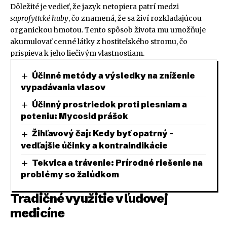
Dôležité je vedieť, že jazyk netopiera patrí medzi
saprofytické huby
, čo znamená, že sa živí rozkladajúcou
organickou hmotou. Tento spôsob života mu umožňuje
akumulovať cenné látky z hostiteľského stromu, čo
prispieva k jeho liečivým vlastnostiam.
Účinné metódy a výsledky na zníženie
vypadávania vlasov
Účinný prostriedok proti plesniam a
poteniu: Mycosid prášok
Žihľavový čaj: Kedy byť opatrný –
vedľajšie účinky a kontraindikácie
Tekvica a trávenie: Prírodné riešenie na
problémy so žalúdkom
Tradičné využitie v ľudovej
medicíne