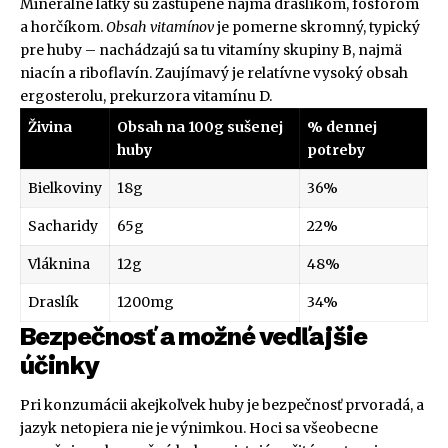
Minerálne látky sú zastúpené najmä draslíkom, fosfórom
a horčíkom.
Obsah vitamínov
je pomerne skromný, typický
pre huby – nachádzajú sa tu vitamíny skupiny B, najmä
niacín a riboflavín. Zaujímavý je relatívne vysoký obsah
ergosterolu, prekurzora vitamínu D.
Živina
Obsah na 100g sušenej
% dennej
huby
potreby
Bielkoviny
18g
36%
Sacharidy
65g
22%
Vláknina
12g
48%
Draslík
1200mg
34%
Bezpečnosť a možné vedľajšie
účinky
Pri konzumácii akejkoľvek huby je bezpečnosť prvoradá, a
jazyk netopiera nie je výnimkou. Hoci sa všeobecne