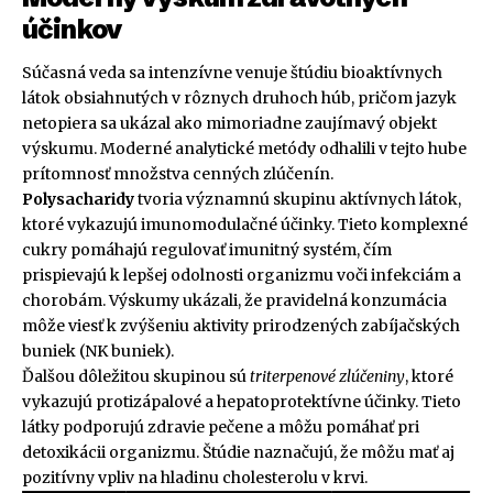
účinkov
Súčasná veda sa intenzívne venuje štúdiu bioaktívnych
látok obsiahnutých v rôznych druhoch húb, pričom jazyk
netopiera sa ukázal ako mimoriadne zaujímavý objekt
výskumu. Moderné analytické metódy odhalili v tejto hube
prítomnosť množstva cenných zlúčenín.
Polysacharidy
tvoria významnú skupinu aktívnych látok,
ktoré vykazujú imunomodulačné účinky. Tieto komplexné
cukry pomáhajú regulovať imunitný systém, čím
prispievajú k lepšej odolnosti organizmu voči infekciám a
chorobám. Výskumy ukázali, že pravidelná konzumácia
môže viesť k zvýšeniu aktivity prirodzených zabíjačských
buniek (NK buniek).
Ďalšou dôležitou skupinou sú
triterpenové zlúčeniny
, ktoré
vykazujú protizápalové a hepatoprotektívne účinky. Tieto
látky podporujú zdravie pečene a môžu pomáhať pri
detoxikácii organizmu. Štúdie naznačujú, že môžu mať aj
pozitívny vpliv na hladinu cholesterolu v krvi.