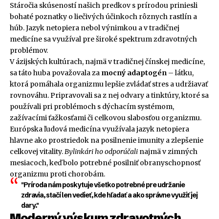
Stáročia skúseností našich predkov s prírodou priniesli
bohaté poznatky o liečivých účinkoch rôznych rastlín a
húb. Jazyk netopiera nebol výnimkou a v tradičnej
medicíne sa využíval pre široké spektrum zdravotných
problémov.
V ázijských kultúrach, najmä v tradičnej čínskej medicíne,
sa táto huba považovala za
mocný adaptogén
– látku,
ktorá pomáhala organizmu lepšie zvládať stres a udržiavať
rovnováhu. Pripravovali sa z nej odvary a tinktúry, ktoré sa
používali pri problémoch s dýchacím systémom,
zažívacími ťažkosťami či celkovou slabosťou organizmu.
Európska ľudová medicína využívala jazyk netopiera
hlavne ako prostriedok na posilnenie imunity a zlepšenie
celkovej vitality.
Bylinkári ho odporúčali
najmä v zimných
mesiacoch, keď bolo potrebné posilniť obranyschopnosť
organizmu proti chorobám.
"Príroda nám poskytuje všetko potrebné pre udržanie
zdravia, stačí len vedieť, kde hľadať a ako správne využiť jej
dary."
Moderný výskum zdravotných