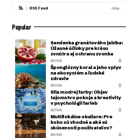
Follow
RSS Feed
Popular
Semienka granátového jablka:
Úžasné účinky pre krásu
zvnútra aj ochranu zvonka
2025.10.04.
Špongiózny koral a jeho vplyv
na ekosystém a ľudské
zdravie
2025.10.04.
Sila modrej farby: Objav
tajomstvo pokoja a kreativity
v psychológii farieb
2025.10.04.
Multifokálne okuliare: Pre
koho sú vhodné a aké sú
skúsenosti používateľov?
2025.10.04.