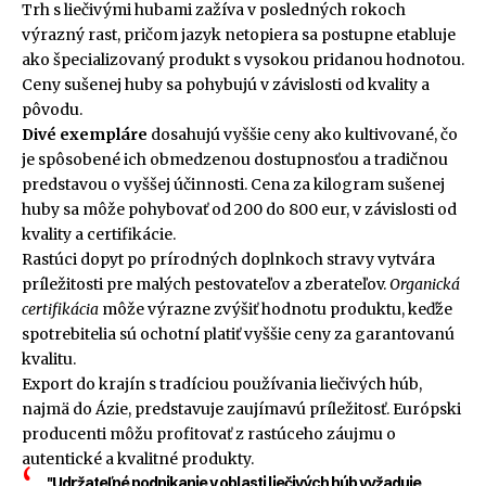
Trh s liečivými hubami zažíva v posledných rokoch
výrazný rast, pričom jazyk netopiera sa postupne etabluje
ako špecializovaný produkt s vysokou pridanou hodnotou.
Ceny sušenej huby sa pohybujú v závislosti od kvality a
pôvodu.
Divé exempláre
dosahujú vyššie ceny ako kultivované, čo
je spôsobené ich obmedzenou dostupnosťou a tradičnou
predstavou o vyššej účinnosti. Cena za kilogram sušenej
huby sa môže pohybovať od 200 do 800 eur, v závislosti od
kvality a certifikácie.
Rastúci dopyt po prírodných doplnkoch stravy vytvára
príležitosti pre malých pestovateľov a zberateľov.
Organická
certifikácia
môže výrazne zvýšiť hodnotu produktu, keďže
spotrebitelia sú ochotní platiť vyššie ceny za garantovanú
kvalitu.
Export do krajín s tradíciou používania liečivých húb,
najmä do Ázie, predstavuje zaujímavú príležitosť. Európski
producenti môžu profitovať z rastúceho záujmu o
autentické a kvalitné produkty.
"Udržateľné podnikanie v oblasti liečivých húb vyžaduje