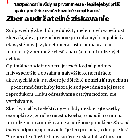
"Bezpečnosť je vždy na prvom mieste – lepšie je byť príliš
opatrný než riskovať zdravotné komplikácie."
Zber a udržateľné získavanie
Zodpovedný zber húb je dôležitý nielen pre bezpečnosť
zberača, ale aj pre zachovanie prirodzených populácií a
ekosystémov. Jazyk netopiera rastie pomaly a jeho
nadmerný zber môže viesť k narušeniu prirodzených
cyklov.
Optimálne obdobie zberu je jeseň, keď sú plodnice
najvyspelejšie a obsahujú najvyššie koncentrácie
aktívnych látok. Pri zbere je dôležité
nenichtiť mycelium
– podzemná časť huby, ktorá je zodpovedná za jej rast a
reprodukciu. Hubu odrezávame ostrým nožom, nie
vytrhávame.
Zber by mal byť selektívny – nikdy nezbierajte všetky
exempláre z jedného miesta. Nechajte aspoň tretinu na
prirodzené rozmnožovanie a udržanie populácie.
Skúsení
hubári
odporúčajú pravidlo "jeden pre mňa, jeden pre les".
Po zbere je dôležité huby správne uskladniť a čím skôr