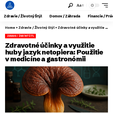
Aa
Zdravie / Životný Štýl
Domov / Záhrada
Financie / Prá
Home
»
Zdravie / Životný štýl
»
Zdravotné účinky a využitie huby jazyk netopiera: Použitie v medicíne a gastronómii
ZDRAVIE / ŽIVOTNÝ ŠTÝL
Zdravotné účinky a využitie
huby jazyk netopiera: Použitie
v medicíne a gastronómii