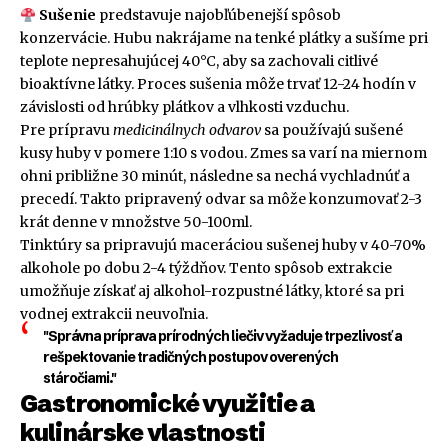
Sušenie
predstavuje najobľúbenejší spôsob
konzervácie. Hubu nakrájame na tenké plátky a sušíme pri
teplote nepresahujúcej 40°C, aby sa zachovali citlivé
bioaktívne látky. Proces sušenia môže trvať 12-24 hodín v
závislosti od hrúbky plátkov a vlhkosti vzduchu.
Pre prípravu
medicinálnych odvarov
sa používajú sušené
kusy huby v pomere 1:10 s vodou. Zmes sa varí na miernom
ohni približne 30 minút, následne sa nechá vychladnúť a
precedí. Takto pripravený odvar sa môže konzumovať 2-3
krát denne v množstve 50-100ml.
Tinktúry sa pripravujú maceráciou sušenej huby v 40-70%
alkohole po dobu 2-4 týždňov. Tento spôsob extrakcie
umožňuje získať aj alkohol-rozpustné látky, ktoré sa pri
vodnej extrakcii neuvoľnia.
"Správna príprava prírodných liečiv vyžaduje trpezlivosť a
rešpektovanie tradičných postupov overených
stáročiami."
Gastronomické využitie a
kulinárske vlastnosti