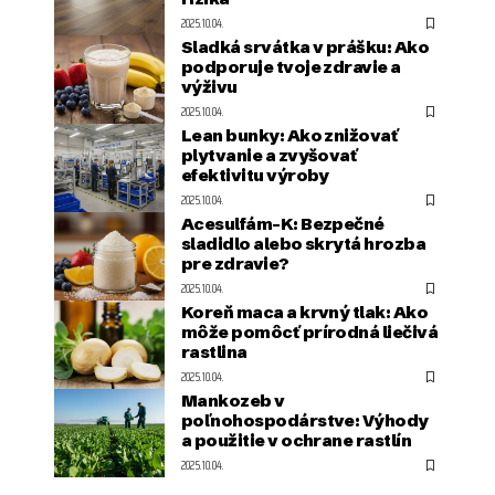
2025.10.04.
Sladká srvátka v prášku: Ako
podporuje tvoje zdravie a
výživu
2025.10.04.
Lean bunky: Ako znižovať
plytvanie a zvyšovať
efektivitu výroby
2025.10.04.
Acesulfám-K: Bezpečné
sladidlo alebo skrytá hrozba
pre zdravie?
2025.10.04.
Koreň maca a krvný tlak: Ako
môže pomôcť prírodná liečivá
rastlina
2025.10.04.
Mankozeb v
poľnohospodárstve: Výhody
a použitie v ochrane rastlín
2025.10.04.