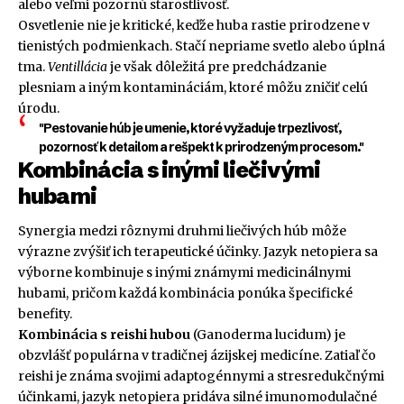
alebo veľmi pozornú starostlivosť.
Osvetlenie nie je kritické, keďže huba rastie prirodzene v
tienistých podmienkach. Stačí nepriame svetlo alebo úplná
tma.
Ventillácia
je však dôležitá pre predchádzanie
plesniam a iným kontamináciám, ktoré môžu zničiť celú
úrodu.
"Pestovanie húb je umenie, ktoré vyžaduje trpezlivosť,
pozornosť k detailom a rešpekt k prirodzeným procesom."
Kombinácia s inými liečivými
hubami
Synergia medzi rôznymi druhmi liečivých húb môže
výrazne zvýšiť ich terapeutické účinky. Jazyk netopiera sa
výborne kombinuje s inými známymi medicinálnymi
hubami, pričom každá kombinácia ponúka špecifické
benefity.
Kombinácia s reishi hubou
(Ganoderma lucidum) je
obzvlášť populárna v tradičnej ázijskej medicíne. Zatiaľ čo
reishi je známa svojimi adaptogénnymi a stresredukčnými
účinkami, jazyk netopiera pridáva silné imunomodulačné