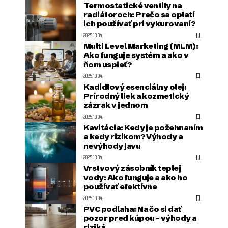
Termostatické ventily na
radiátoroch: Prečo sa oplatí
ich používať pri vykurovaní?
2025.10.04.
Multi Level Marketing (MLM):
Ako funguje systém a ako v
ňom uspieť?
2025.10.04.
Kadidlový esenciálny olej:
Prírodný liek a kozmetický
zázrak v jednom
2025.10.04.
Kavitácia: Kedy je požehnaním
a kedy rizikom? Výhody a
nevýhody javu
2025.10.04.
Vrstvový zásobník teplej
vody: Ako funguje a ako ho
používať efektívne
2025.10.04.
PVC podlaha: Na čo si dať
pozor pred kúpou – výhody a
riziká