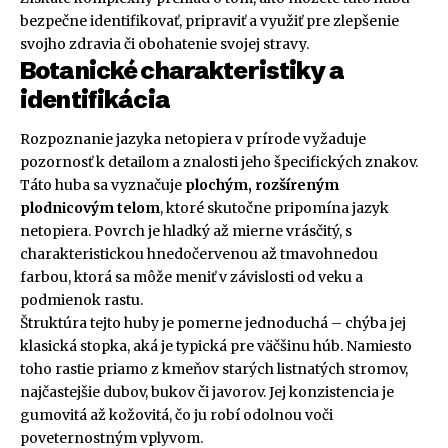
bezpečne identifikovať, pripraviť a využiť pre zlepšenie
svojho zdravia či obohatenie svojej stravy.
Botanické charakteristiky a
identifikácia
Rozpoznanie jazyka netopiera v prírode vyžaduje
pozornosť k detailom a znalosti jeho špecifických znakov.
Táto huba sa vyznačuje
plochým, rozšíreným
plodnicovým telom
, ktoré skutočne pripomína jazyk
netopiera. Povrch je hladký až mierne vrásčitý, s
charakteristickou hnedočervenou až tmavohnedou
farbou, ktorá sa môže meniť v závislosti od veku a
podmienok rastu.
Štruktúra tejto huby je pomerne jednoduchá – chýba jej
klasická stopka, aká je typická pre väčšinu húb. Namiesto
toho rastie priamo z kmeňov starých listnatých stromov,
najčastejšie dubov, bukov či javorov. Jej konzistencia je
gumovitá až kožovitá, čo ju robí odolnou voči
poveternostným vplyvom.