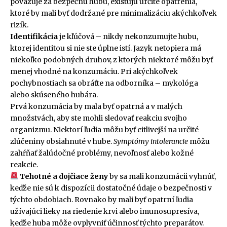
považuje za bezpečnú hubu, existujú určité opatrenia,
ktoré by mali byť dodržané pre minimalizáciu akýchkoľvek
rizík.
Identifikácia
je kľúčová – nikdy nekonzumujte hubu,
ktorej identitou si nie ste úplne istí. Jazyk netopiera má
niekoľko podobných druhov, z ktorých niektoré môžu byť
menej vhodné na konzumáciu. Pri akýchkoľvek
pochybnostiach sa obráťte na odborníka – mykológa
alebo skúseného hubára.
Prvá konzumácia by mala byť opatrná a v malých
množstvách, aby ste mohli sledovať reakciu svojho
organizmu. Niektorí ľudia môžu byť citlivejší na určité
zlúčeniny obsiahnuté v hube.
Symptómy intolerancie
môžu
zahŕňať žalúdočné problémy, nevoľnosť alebo kožné
reakcie.
Tehotné a dojčiace ženy
by sa mali konzumácii vyhnúť,
keďže nie sú k dispozícii dostatočné údaje o bezpečnosti v
týchto obdobiach. Rovnako by mali byť opatrní ľudia
užívajúci lieky na riedenie krvi alebo imunosupresíva,
keďže huba môže ovplyvniť účinnosť týchto preparátov.