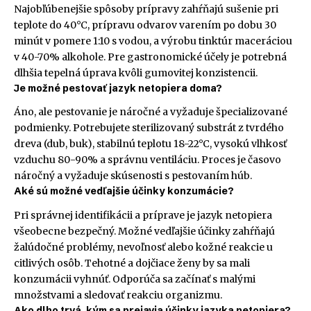
Najobľúbenejšie spôsoby prípravy zahŕňajú sušenie pri
teplote do 40°C, prípravu odvarov varením po dobu 30
minút v pomere 1:10 s vodou, a výrobu tinktúr maceráciou
v 40-70% alkohole. Pre gastronomické účely je potrebná
dlhšia tepelná úprava kvôli gumovitej konzistencii.
Je možné pestovať jazyk netopiera doma?
Áno, ale pestovanie je náročné a vyžaduje špecializované
podmienky. Potrebujete sterilizovaný substrát z tvrdého
dreva (dub, buk), stabilnú teplotu 18-22°C, vysokú vlhkosť
vzduchu 80-90% a správnu ventiláciu. Proces je časovo
náročný a vyžaduje skúsenosti s pestovaním húb.
Aké sú možné vedľajšie účinky konzumácie?
Pri správnej identifikácii a príprave je jazyk netopiera
všeobecne bezpečný. Možné vedľajšie účinky zahŕňajú
žalúdočné problémy, nevoľnosť alebo kožné reakcie u
citlivých osôb. Tehotné a dojčiace ženy by sa mali
konzumácii vyhnúť. Odporúča sa začínať s malými
množstvami a sledovať reakciu organizmu.
Ako dlho trvá, kým sa prejavia účinky jazyka netopiera?