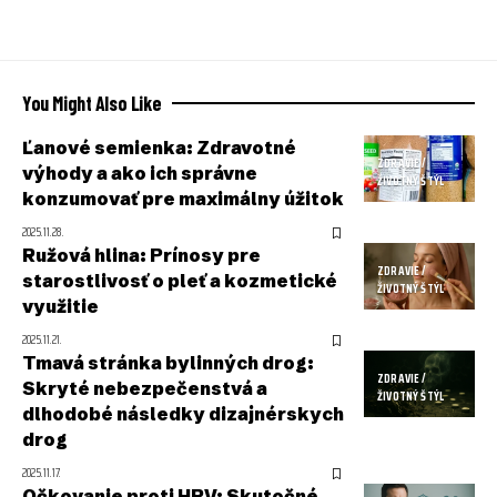
You Might Also Like
Ľanové semienka: Zdravotné
ZDRAVIE /
výhody a ako ich správne
ŽIVOTNÝ ŠTÝL
konzumovať pre maximálny úžitok
2025.11.28.
Ružová hlina: Prínosy pre
ZDRAVIE /
starostlivosť o pleť a kozmetické
ŽIVOTNÝ ŠTÝL
využitie
2025.11.21.
Tmavá stránka bylinných drog:
ZDRAVIE /
Skryté nebezpečenstvá a
ŽIVOTNÝ ŠTÝL
dlhodobé následky dizajnérskych
drog
2025.11.17.
Očkovanie proti HPV: Skutočné