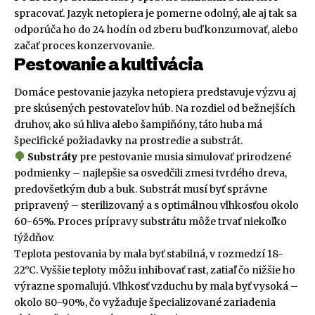
spracovať. Jazyk netopiera je pomerne odolný, ale aj tak sa
odporúča ho do 24 hodín od zberu buď konzumovať, alebo
začať proces konzervovanie.
Pestovanie a kultivácia
Domáce pestovanie jazyka netopiera predstavuje výzvu aj
pre skúsených pestovateľov húb. Na rozdiel od bežnejších
druhov, ako sú hliva alebo šampiňóny, táto huba má
špecifické požiadavky na prostredie a substrát.
Substráty
pre pestovanie musia simulovať prirodzené
podmienky – najlepšie sa osvedčili zmesi tvrdého dreva,
predovšetkým dub a buk. Substrát musí byť správne
pripravený – sterilizovaný a s optimálnou vlhkosťou okolo
60-65%. Proces prípravy substrátu môže trvať niekoľko
týždňov.
Teplota pestovania by mala byť stabilná, v rozmedzí 18-
22°C. Vyššie teploty môžu inhibovať rast, zatiaľ čo nižšie ho
výrazne spomaľujú. Vlhkosť vzduchu by mala byť vysoká –
okolo 80-90%, čo vyžaduje špecializované zariadenia