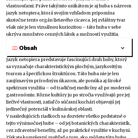
vlastnosťami. Práve takýmto unikátom je aj huba s názvom
jazyk netopiera, ktorá svojím vzhľadom pripomína
skutočne tento orgán lietavého cicavca. Jej zvláštny tvar
však nie je len vizuálnou kuriozitou – táto huba v sebe
ukrýva množstvo cenných látok a možností využitia.
Obsah
Jazyk netopiera predstavuje fascinujúci druh huby, ktorý
sa vyznačuje charakteristickým plochým, jazykovitým
tvarom a špecifickou štruktúrou. Táto huba nie je len
zaujímavým prírodným úkazom, ale ponúka aj široké
spektrum využitia – od tradičnej medicíny až po modernú
gastronómiu. Rôzne kultúry ju po stročia využívajú pre jej
liečivé vlastnosti, zatiaľ čo súčasní kuchári objavujú jej
jedinečný potenciál v kulinárskej oblasti.
V nasledujúcich riadkoch sa dozviete všetko podstatné o
tejto výnimočnej hube – od jej botanických charakteristík,
cez zdravotné benefity, až po praktické využitie v kuchyni.
Získate komplexný prehľad o tom, ako môžete túto hubu