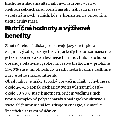
kuchyne a hľadania alternatívnych zdrojov výživy.
Niektorí šéfkuchári ju používajú ako náhradu mäsa v
vegetariánskych jedlách, kde jej konzistencia pripomína
určité druhy mäsa.
Nutričné hodnoty a výživové
benefity
Z nutričného hľadiska predstavuje jazyk netopiera
zaujímavý zdroj rôznych živín, aj keď jeho konzumácia nie
je tak rozšírená ako u bežnejších druhov húb. Táto huba
obsahuje relatívne vysoké množstvo
bielkovín
– približne
15-20% sušej hmotnosti, čo ju radí medzi kvalitné rastlinné
zdroje tohto makronutrientu.
Obsah tukov je nízky, typický pre väčšinu húb, pohybuje sa
okolo 2-3%. Naopak, sacharidy tvoria významnú časť –
okolo 60-70% sušej hmotnosti, pričom väčšinu z nich
tvoria komplexné polysacharidy s biologickou aktivitou.
Tieto zlúčeniny nie sú len zdrojom energie, ale majú aj
špecifické zdravotné účinky.