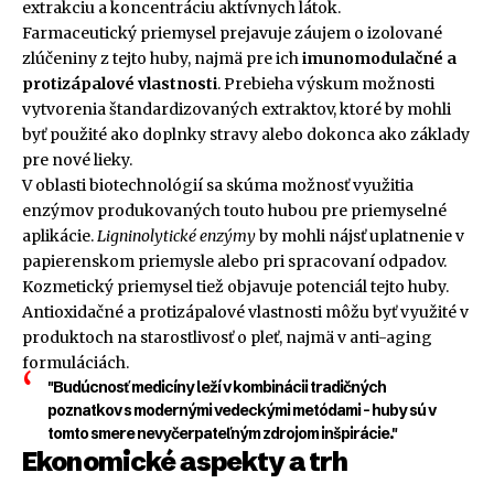
extrakciu a koncentráciu aktívnych látok.
Farmaceutický priemysel prejavuje záujem o izolované
zlúčeniny z tejto huby, najmä pre ich
imunomodulačné a
protizápalové vlastnosti
. Prebieha výskum možnosti
vytvorenia štandardizovaných extraktov, ktoré by mohli
byť použité ako doplnky stravy alebo dokonca ako základy
pre nové lieky.
V oblasti biotechnológií sa skúma možnosť využitia
enzýmov produkovaných touto hubou pre priemyselné
aplikácie.
Ligninolytické enzýmy
by mohli nájsť uplatnenie v
papierenskom priemysle alebo pri spracovaní odpadov.
Kozmetický priemysel tiež objavuje potenciál tejto huby.
Antioxidačné a protizápalové vlastnosti môžu byť využité v
produktoch na starostlivosť o pleť, najmä v anti-aging
formuláciách.
"Budúcnosť medicíny leží v kombinácii tradičných
poznatkov s modernými vedeckými metódami – huby sú v
tomto smere nevyčerpateľným zdrojom inšpirácie."
Ekonomické aspekty a trh