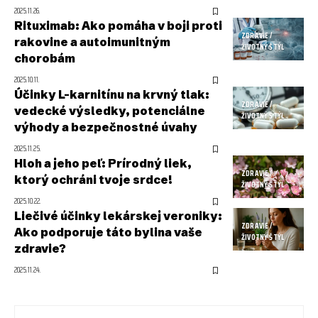
2025.11.26.
Rituximab: Ako pomáha v boji proti
ZDRAVIE /
rakovine a autoimunitným
ŽIVOTNÝ ŠTÝL
chorobám
2025.10.11.
Účinky L-karnitínu na krvný tlak:
ZDRAVIE /
vedecké výsledky, potenciálne
ŽIVOTNÝ ŠTÝL
výhody a bezpečnostné úvahy
2025.11.25.
Hloh a jeho peľ: Prírodný liek,
ZDRAVIE /
ktorý ochráni tvoje srdce!
ŽIVOTNÝ ŠTÝL
2025.10.22.
Liečivé účinky lekárskej veroniky:
ZDRAVIE /
Ako podporuje táto bylina vaše
ŽIVOTNÝ ŠTÝL
zdravie?
2025.11.24.