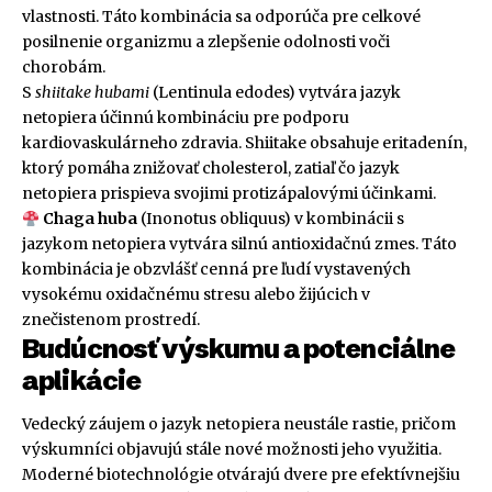
vlastnosti. Táto kombinácia sa odporúča pre celkové
posilnenie organizmu a zlepšenie odolnosti voči
chorobám.
S
shiitake hubami
(Lentinula edodes) vytvára jazyk
netopiera účinnú kombináciu pre podporu
kardiovaskulárneho zdravia. Shiitake obsahuje eritadenín,
ktorý pomáha znižovať cholesterol, zatiaľ čo jazyk
netopiera prispieva svojimi protizápalovými účinkami.
Chaga huba
(Inonotus obliquus) v kombinácii s
jazykom netopiera vytvára silnú antioxidačnú zmes. Táto
kombinácia je obzvlášť cenná pre ľudí vystavených
vysokému oxidačnému stresu alebo žijúcich v
znečistenom prostredí.
Budúcnosť výskumu a potenciálne
aplikácie
Vedecký záujem o jazyk netopiera neustále rastie, pričom
výskumníci objavujú stále nové možnosti jeho využitia.
Moderné biotechnológie otvárajú dvere pre efektívnejšiu