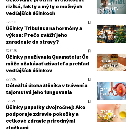
ZDRAVIE /
riziká, fakty a mýty o možných
ŽIVOTNÝ ŠTÝL
vedľajších účinkoch
2025.11.18.
Účinky Tribulusu na hormóny a
ZDRAVIE /
výkon: Prečo zvážiť jeho
ŽIVOTNÝ ŠTÝL
zaradenie do stravy?
2025.11.25.
Účinky používania Quamatelu: Čo
ZDRAVIE /
môže očakávať užívateľ a prehľad
ŽIVOTNÝ ŠTÝL
vedľajších účinkov
2025.12.12.
Dôležitá úloha žlčníka v trávení a
ZDRAVIE /
tajomstvá jeho fungovania
ŽIVOTNÝ ŠTÝL
2025.12.13.
Účinky pupalky dvojročnej: Ako
ZDRAVIE /
podporuje zdravie pokožky a
ŽIVOTNÝ ŠTÝL
celkové zdravie prírodnými
zložkami