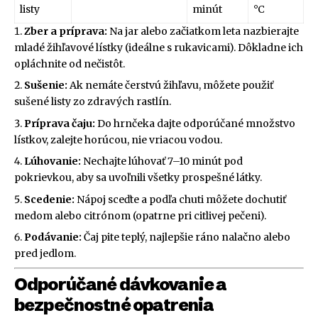
listy
minút
°C
Zber a príprava:
Na jar alebo začiatkom leta nazbierajte
mladé žihľavové lístky (ideálne s rukavicami). Dôkladne ich
opláchnite od nečistôt.
Sušenie:
Ak nemáte čerstvú žihľavu, môžete použiť
sušené listy zo zdravých rastlín.
Príprava čaju:
Do hrnčeka dajte odporúčané množstvo
lístkov, zalejte horúcou, nie vriacou vodou.
Lúhovanie:
Nechajte lúhovať 7–10 minút pod
pokrievkou, aby sa uvoľnili všetky prospešné látky.
Scedenie:
Nápoj sceďte a podľa chuti môžete dochutiť
medom alebo citrónom (opatrne pri citlivej pečeni).
Podávanie:
Čaj pite teplý, najlepšie ráno nalačno alebo
pred jedlom.
Odporúčané dávkovanie a
bezpečnostné opatrenia