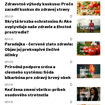
Zdravotné výhody kuskusu: Prečo
ZDRAVIE /
zaradiť kuskus do zdravej stravy
ŽIVOTNÝ ŠTÝL
2025.11.24.
Skrytá hrozba ochratoxínu A: Ako
ZDRAVIE /
ovplyvňuje naše zdravie a životné
ŽIVOTNÝ ŠTÝL
prostredie?
2025.11.25.
Paradajka – červené zlato zdravia:
ZDRAVIE /
Objav jej prekvapivé liečivé
ŽIVOTNÝ ŠTÝL
účinky
2025.10.10.
Prírodná podpora srdca a
ZDRAVIE /
cievneho systému: Sóda
ŽIVOTNÝ ŠTÝL
bikarbóna pre zdravý krvný obeh
2025.11.18.
Keď žena zmení všetko: príbeh
ZDRAVIE /
osudového stretnutia
ŽIVOTNÝ ŠTÝL
2025.11.18.