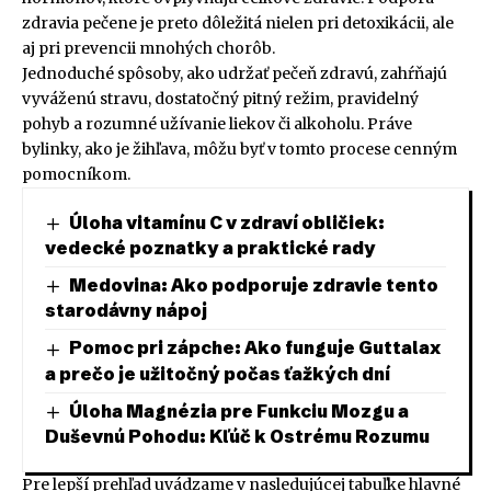
zdravia pečene je preto dôležitá nielen pri detoxikácii, ale
aj pri prevencii mnohých chorôb.
Jednoduché spôsoby, ako udržať pečeň zdravú, zahŕňajú
vyváženú stravu, dostatočný pitný režim, pravidelný
pohyb a rozumné užívanie liekov či alkoholu. Práve
bylinky, ako je žihľava, môžu byť v tomto procese cenným
pomocníkom.
Úloha vitamínu C v zdraví obličiek:
vedecké poznatky a praktické rady
Medovina: Ako podporuje zdravie tento
starodávny nápoj
Pomoc pri zápche: Ako funguje Guttalax
a prečo je užitočný počas ťažkých dní
Úloha Magnézia pre Funkciu Mozgu a
Duševnú Pohodu: Kľúč k Ostrému Rozumu
Pre lepší prehľad uvádzame v nasledujúcej tabuľke hlavné