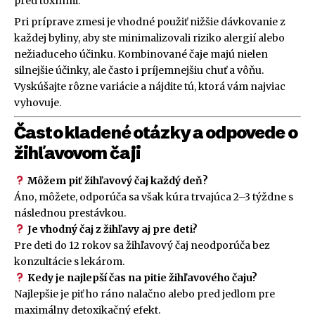
pred toxínmi.
Pri príprave zmesi je vhodné použiť nižšie dávkovanie z
každej byliny, aby ste minimalizovali riziko alergií alebo
nežiaduceho účinku. Kombinované čaje majú nielen
silnejšie účinky, ale často i príjemnejšiu chuť a vôňu.
Vyskúšajte rôzne variácie a nájdite tú, ktorá vám najviac
vyhovuje.
Často kladené otázky a odpovede o
žihľavovom čaji
Môžem piť žihľavový čaj každý deň?
Áno, môžete, odporúča sa však kúra trvajúca 2–3 týždne s
následnou prestávkou.
Je vhodný čaj z žihľavy aj pre deti?
Pre deti do 12 rokov sa žihľavový čaj neodporúča bez
konzultácie s lekárom.
Kedy je najlepší čas na pitie žihľavového čaju?
Najlepšie je piť ho ráno nalačno alebo pred jedlom pre
maximálny detoxikačný efekt.