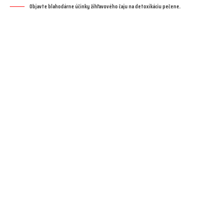
Objavte blahodárne účinky žihľavového čaju na detoxikáciu pečene.