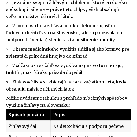
Je známa svojimi žihľavými chĺpkami, ktoré pri dotyku
spôsobujú pálenie – práve tieto chĺpky však obsahujú
veľké množstvo účinných látok.
V minulosti bola žihľava neoddeliteľnou súčasťou
ľudového liečiteľstva na Slovensku, kde sa používala na
podporu trávenia, čistenie krvi a posilnenie imunity.
Okrem medicínskeho využitia slúžila aj ako krmivo pre
zvieratá či prírodné hnojivo do záhrad.
V súčasnosti sa žihľava využíva najmä vo forme čaju,
tinktúr, mastí či ako prísada do jedál.
Žihľavové listy sa zbierajú na jar a začiatkom leta, kedy
obsahujú najviac účinných látok.
Nižšie uvádzame tabuľku s prehľadom bežných spôsobov
využitia žihľavy na Slovensku:
Spôsob použitia
Popis
Žihľavový čaj
Na detoxikáciu a podporu pečene