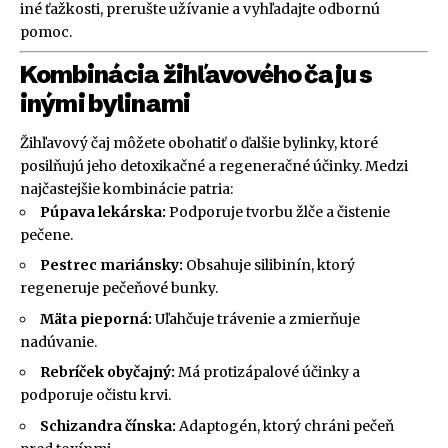
iné ťažkosti, prerušte užívanie a vyhľadajte odbornú
pomoc.
Kombinácia žihľavového čaju s
inými bylinami
Žihľavový čaj môžete obohatiť o ďalšie bylinky, ktoré
posilňujú jeho detoxikačné a regeneračné účinky. Medzi
najčastejšie kombinácie patria:
Púpava lekárska:
Podporuje tvorbu žlče a čistenie
pečene.
Pestrec mariánsky:
Obsahuje silibinín, ktorý
regeneruje pečeňové bunky.
Mäta pieporná:
Uľahčuje trávenie a zmierňuje
nadúvanie.
Rebríček obyčajný:
Má protizápalové účinky a
podporuje očistu krvi.
Schizandra čínska:
Adaptogén, ktorý chráni pečeň