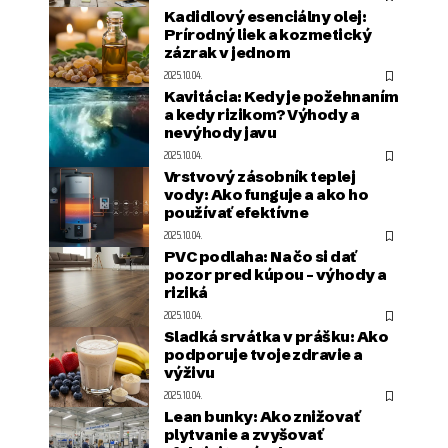
Kadidlový esenciálny olej:
Prírodný liek a kozmetický
zázrak v jednom
2025.10.04.
Kavitácia: Kedy je požehnaním
a kedy rizikom? Výhody a
nevýhody javu
2025.10.04.
Vrstvový zásobník teplej
vody: Ako funguje a ako ho
používať efektívne
2025.10.04.
PVC podlaha: Na čo si dať
pozor pred kúpou – výhody a
riziká
2025.10.04.
Sladká srvátka v prášku: Ako
podporuje tvoje zdravie a
výživu
2025.10.04.
Lean bunky: Ako znižovať
plytvanie a zvyšovať