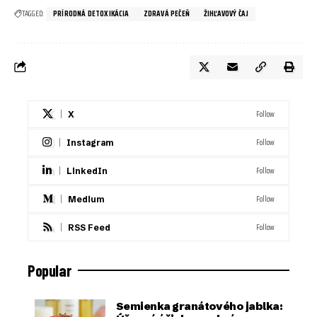
TAGGED:
PRÍRODNÁ DETOXIKÁCIA
ZDRAVÁ PEČEŇ
ŽIHĽAVOVÝ ČAJ
Follow
X
Follow
Instagram
Follow
LinkedIn
Follow
Medium
Follow
RSS Feed
Popular
Semienka granátového jablka: