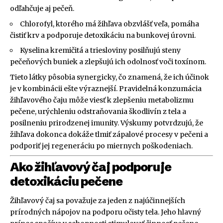
odľahčuje aj pečeň.
Chlorofyl, ktorého má žihľava obzvlášť veľa, pomáha
čistiť krv a podporuje detoxikáciu na bunkovej úrovni.
Kyselina kremičitá a triesloviny posilňujú steny
pečeňových buniek a zlepšujú ich odolnosť voči toxínom.
Tieto látky pôsobia synergicky, čo znamená, že ich účinok
je v kombinácii ešte výraznejší. Pravidelná konzumácia
žihľavového čaju môže viesť k zlepšeniu metabolizmu
pečene, urýchleniu odstraňovania škodlivín z tela a
posilneniu prirodzenej imunity. Výskumy potvrdzujú, že
žihľava dokonca dokáže tlmiť zápalové procesy v pečeni a
podporiť jej regeneráciu po miernych poškodeniach.
Ako žihľavový čaj podporuje
detoxikáciu pečene
Žihľavový čaj sa považuje za jeden z najúčinnejších
prírodných nápojov na podporu očisty tela. Jeho hlavný