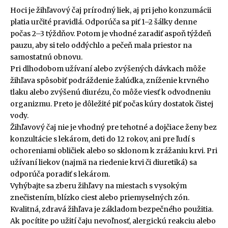
Hoci je žihľavový čaj prírodný liek, aj pri jeho konzumácii
platia určité pravidlá. Odporúča sa piť 1–2 šálky denne
počas 2–3 týždňov. Potom je vhodné zaradiť aspoň týždeň
pauzu, aby si telo oddýchlo a pečeň mala priestor na
samostatnú obnovu.
Pri dlhodobom užívaní alebo zvýšených dávkach môže
žihľava spôsobiť podráždenie žalúdka, zníženie krvného
tlaku alebo zvýšenú diurézu, čo môže viesť k odvodneniu
organizmu. Preto je dôležité piť počas kúry dostatok čistej
vody.
Žihľavový čaj nie je vhodný pre tehotné a dojčiace ženy bez
konzultácie s lekárom, deti do 12 rokov, ani pre ľudí s
ochoreniami obličiek alebo so sklonom k zrážaniu krvi. Pri
užívaní liekov (najmä na riedenie krvi či diuretiká) sa
odporúča poradiť s lekárom.
Vyhýbajte sa zberu žihľavy na miestach s vysokým
znečistením, blízko ciest alebo priemyselných zón.
Kvalitná, zdravá žihľava je základom bezpečného použitia.
Ak pocítite po užití čaju nevoľnosť, alergickú reakciu alebo