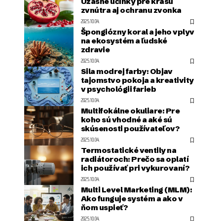
Úžasné účinky pre krásu
zvnútra aj ochranu zvonka
2025.10.04.
Špongiózny koral a jeho vplyv
na ekosystém a ľudské
zdravie
2025.10.04.
Sila modrej farby: Objav
tajomstvo pokoja a kreativity
v psychológii farieb
2025.10.04.
Multifokálne okuliare: Pre
koho sú vhodné a aké sú
skúsenosti používateľov?
2025.10.04.
Termostatické ventily na
radiátoroch: Prečo sa oplatí
ich používať pri vykurovaní?
2025.10.04.
Multi Level Marketing (MLM):
Ako funguje systém a ako v
ňom uspieť?
2025.10.04.