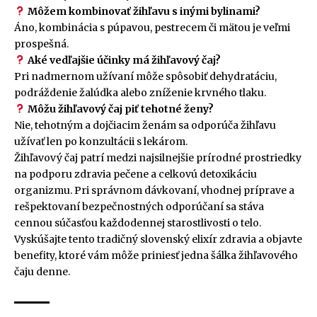
Môžem kombinovať žihľavu s inými bylinami?
Áno, kombinácia s púpavou, pestrecem či mätou je veľmi
prospešná.
Aké vedľajšie účinky má žihľavový čaj?
Pri nadmernom užívaní môže spôsobiť dehydratáciu,
podráždenie žalúdka alebo zníženie krvného tlaku.
Môžu žihľavový čaj piť tehotné ženy?
Nie, tehotným a dojčiacim ženám sa odporúča žihľavu
užívať len po konzultácii s lekárom.
Žihľavový čaj patrí medzi najsilnejšie prírodné prostriedky
na podporu zdravia pečene a celkovú detoxikáciu
organizmu. Pri správnom dávkovaní, vhodnej príprave a
rešpektovaní bezpečnostných odporúčaní sa stáva
cennou súčasťou každodennej starostlivosti o telo.
Vyskúšajte tento tradičný slovenský elixír zdravia a objavte
benefity, ktoré vám môže priniesť jedna šálka žihľavového
čaju denne.