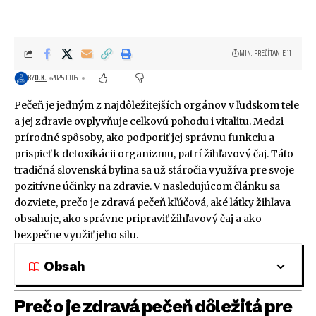
MIN. PREČÍTANIE 11
BY
O.K.
2025.10.06.
Pečeň je jedným z najdôležitejších orgánov v ľudskom tele
a jej zdravie ovplyvňuje celkovú pohodu i vitalitu. Medzi
prírodné spôsoby, ako podporiť jej správnu funkciu a
prispieť k detoxikácii organizmu, patrí žihľavový čaj. Táto
tradičná slovenská bylina sa už stáročia využíva pre svoje
pozitívne účinky na zdravie. V nasledujúcom článku sa
dozviete, prečo je zdravá pečeň kľúčová, aké látky žihľava
obsahuje, ako správne pripraviť žihľavový čaj a ako
bezpečne využiť jeho silu.
Obsah
Prečo je zdravá pečeň dôležitá pre