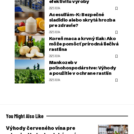
efektivitu výroby
2025.10.04.
Acesulfám-K: Bezpečné
sladidlo alebo skrytá hrozba
pre zdravie?
2025.10.04.
Koreň maca a krvný tlak: Ako
môže pomôcť prírodná liečivá
rastlina
2025.10.04.
Mankozeb v
poľnohospodárstve: Výhody
a použitie v ochrane rastlín
2025.10.04.
You Might Also Like
Výhody červeného vína pre
ZDRAVIE /