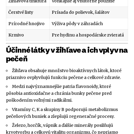
Žihľavová tinktúra
Vonkajšie aj vnútorné použitie
Čerstvé listy
Prísada do polievok, šalátov
Prírodné hnojivo
Výživa pôdy v záhradách
Krmivo
Pre hydinu a hospodárske zvieratá
Účinné látky v žihľave a ich vplyv na
pečeň
Žihľava obsahuje množstvo bioaktívnych látok, ktoré
priaznivo ovplyvňujú funkciu pečene a celkové zdravie.
Medzi najvýznamnejšie patria flavonoidy, ktoré
pôsobia antioxidačne a chránia bunky pečene pred
poškodením voľnými radikálmi.
Vitamíny C, K a skupiny B podporujú metabolizmus
pečeňových buniek a zlepšujú regeneračné procesy.
Železo, horčík, vápnik a ďalšie minerály posilňujú
krvotvorbu a celkovú vitalitu organizmu, čo nepriamo