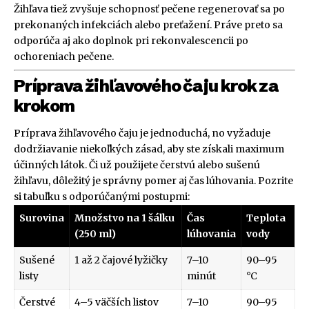
Žihľava tiež zvyšuje schopnosť pečene regenerovať sa po
prekonaných infekciách alebo preťažení. Práve preto sa
odporúča aj ako doplnok pri rekonvalescencii po
ochoreniach pečene.
Príprava žihľavového čaju krok za
krokom
Príprava žihľavového čaju je jednoduchá, no vyžaduje
dodržiavanie niekoľkých zásad, aby ste získali maximum
účinných látok. Či už použijete čerstvú alebo sušenú
žihľavu, dôležitý je správny pomer aj čas lúhovania. Pozrite
si tabuľku s odporúčanými postupmi:
Surovina
Množstvo na 1 šálku
Čas
Teplota
(250 ml)
lúhovania
vody
Sušené
1 až 2 čajové lyžičky
7–10
90–95
listy
minút
°C
Čerstvé
4–5 väčších listov
7–10
90–95