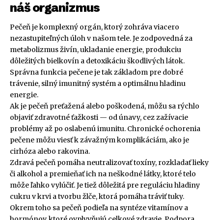
náš organizmus
Pečeň je komplexný orgán, ktorý zohráva viacero
nezastupiteľných úloh v našom tele. Je zodpovedná za
metabolizmus živín, ukladanie energie, produkciu
dôležitých bielkovín a detoxikáciu škodlivých látok.
Správna funkcia pečene je tak základom pre dobré
trávenie, silný imunitný systém a optimálnu hladinu
energie.
Ak je pečeň preťažená alebo poškodená, môžu sa rýchlo
objaviť zdravotné ťažkosti — od únavy, cez zažívacie
problémy až po oslabenú imunitu. Chronické ochorenia
pečene môžu viesť k závažným komplikáciám, ako je
cirhóza alebo rakovina.
Zdravá pečeň pomáha neutralizovať toxíny, rozkladať lieky
či alkohol a premieňať ich na neškodné látky, ktoré telo
môže ľahko vylúčiť. Je tiež dôležitá pre reguláciu hladiny
cukru v krvi a tvorbu žlče, ktorá pomáha tráviť tuky.
Okrem toho sa pečeň podieľa na syntéze vitamínov a
hormónov, ktoré ovplyvňujú celkové zdravie. Podpora