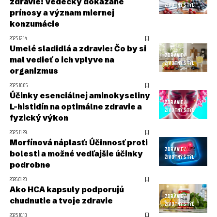
zdravie: Vedecky dokázané
ŽIVOTNÝ ŠTÝL
prínosy a význam miernej
konzumácie
2025.12.14.
Umelé sladidlá a zdravie: Čo by si
ZDRAVIE /
mal vedieť o ich vplyve na
ŽIVOTNÝ ŠTÝL
organizmus
2025.10.05.
Účinky esenciálnej aminokyseliny
ZDRAVIE /
L-histidín na optimálne zdravie a
ŽIVOTNÝ ŠTÝL
fyzický výkon
2025.11.29.
Morfínová náplasť: Účinnosť proti
ZDRAVIE /
bolesti a možné vedľajšie účinky
ŽIVOTNÝ ŠTÝL
podrobne
2026.01.20.
Ako HCA kapsuly podporujú
ZDRAVIE /
chudnutie a tvoje zdravie
ŽIVOTNÝ ŠTÝL
2025.10.10.