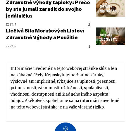
Zdravotné výhody tapioky: Prečo
ZDRAVIE /
by ste ju mali zaradiť do svojho
ŽIVOTNÝ ŠTÝL
jedálnička
2025.11.17.
Liečivá Sila Morušových Listov:
ZDRAVIE /
Zdravotné Výhody a Použitie
ŽIVOTNÝ ŠTÝL
2025.11.22.
Informácie uvedené na tejto webovej stránke slúžia len
na zábavné účely. Neposkytujeme žiadne záruky,
výslovné ani implicitné, týkajúce sa úplnosti, presnosti,
primeranosti, zákonnosti, užitočnosti, spoľahlivosti,
vhodnosti, dostupnosti ani žiadneho iného aspektu
údajov. Akékoľvek spoliehanie sa na informácie uvedené
na tejto webovej stránke je na vaše vlastné riziko.