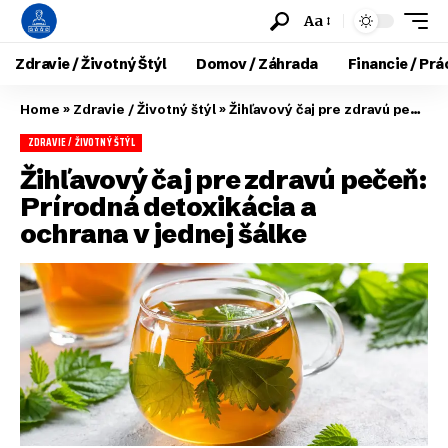
Aa
Zdravie / Životný Štýl
Domov / Záhrada
Financie / Prá
Home
»
Zdravie / Životný štýl
»
Žihľavový čaj pre zdravú pečeň: Prírodná detoxikácia a ochrana v jednej šálke
ZDRAVIE / ŽIVOTNÝ ŠTÝL
Žihľavový čaj pre zdravú pečeň:
Prírodná detoxikácia a
ochrana v jednej šálke