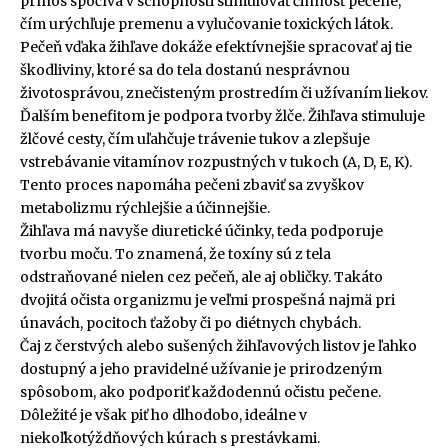
prínos spočíva v schopnosti stimulovať činnosť pečene,
čím urýchľuje premenu a vylučovanie toxických látok.
Pečeň vďaka žihľave dokáže efektívnejšie spracovať aj tie
škodliviny, ktoré sa do tela dostanú nesprávnou
životosprávou, znečisteným prostredím či užívaním liekov.
Ďalším benefitom je podpora tvorby žlče. Žihľava stimuluje
žlčové cesty, čím uľahčuje trávenie tukov a zlepšuje
vstrebávanie vitamínov rozpustných v tukoch (A, D, E, K).
Tento proces napomáha pečeni zbaviť sa zvyškov
metabolizmu rýchlejšie a účinnejšie.
Žihľava má navyše diuretické účinky, teda podporuje
tvorbu moču. To znamená, že toxíny sú z tela
odstraňované nielen cez pečeň, ale aj obličky. Takáto
dvojitá očista organizmu je veľmi prospešná najmä pri
únavách, pocitoch ťažoby či po diétnych chybách.
Čaj z čerstvých alebo sušených žihľavových listov je ľahko
dostupný a jeho pravidelné užívanie je prirodzeným
spôsobom, ako podporiť každodennú očistu pečene.
Dôležité je však piť ho dlhodobo, ideálne v
niekoľkotýždňových kúrach s prestávkami.