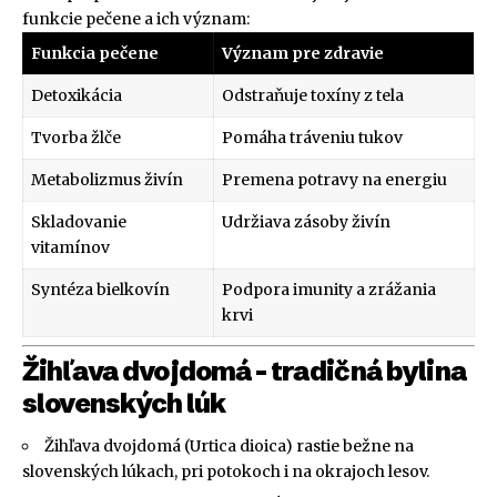
funkcie pečene a ich význam:
Funkcia pečene
Význam pre zdravie
Detoxikácia
Odstraňuje toxíny z tela
Tvorba žlče
Pomáha tráveniu tukov
Metabolizmus živín
Premena potravy na energiu
Skladovanie
Udržiava zásoby živín
vitamínov
Syntéza bielkovín
Podpora imunity a zrážania
krvi
Žihľava dvojdomá – tradičná bylina
slovenských lúk
Žihľava dvojdomá (Urtica dioica) rastie bežne na
slovenských lúkach, pri potokoch i na okrajoch lesov.