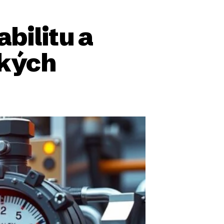
bilitu a
ckých