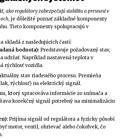
iť,
ako regulátory zabezpečujú stabilitu a presnosť v
moch
, je dôležité poznať základné komponenty
uhu. Tieto komponenty spolupracujú v
 skladá z nasledujúcich častí:
adaná hodnota):
Predstavuje požadovaný stav,
a udržať. Napríklad nastavená teplota v
 rýchlosť vozidla.
ktuálny stav riadeného procesu. Premieňa
tlak, rýchlosť) na elektrický signál.
u, ktorý spracováva informácie zo snímača a
ítava korekčný signál potrebný na minimalizáciu
en):
Prijíma signál od regulátora a fyzicky pôsobí
byť motor, ventil, ohrievač alebo čokoľvek, čo
u.