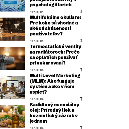
psychológii farieb
2025.10.04.
Multifokálne okuliare:
Pre koho sú vhodné a
aké sú skúsenosti
používateľov?
2025.10.04.
Termostatické ventily
na radiátoroch: Prečo
sa oplatí ich používať
pri vykurovaní?
2025.10.04.
Multi Level Marketing
(MLM): Ako funguje
systém a ako v ňom
uspieť?
2025.10.04.
Kadidlový esenciálny
olej: Prírodný liek a
kozmetický zázrak v
jednom
2025.10.04.