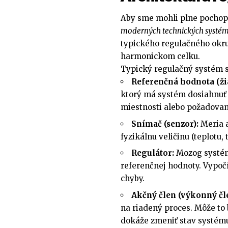
Aby sme mohli plne pochop
moderných technických systé
typického regulačného okr
harmonickom celku.
Typický regulačný systém sa
Referenčná hodnota (ži
ktorý má systém dosiahnuť 
miestnosti alebo požadovaná
Snímač (senzor):
Meria a
fyzikálnu veličinu (teplotu, 
Regulátor:
Mozog systém
referenčnej hodnoty. Vypoč
chyby.
Akčný člen (výkonný čl
na riadený proces. Môže to 
dokáže zmeniť stav systém