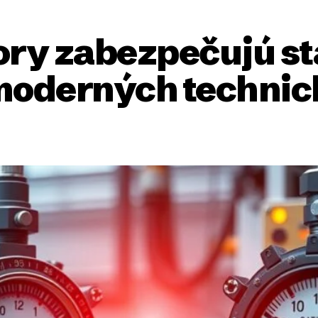
ory zabezpečujú sta
 moderných techni