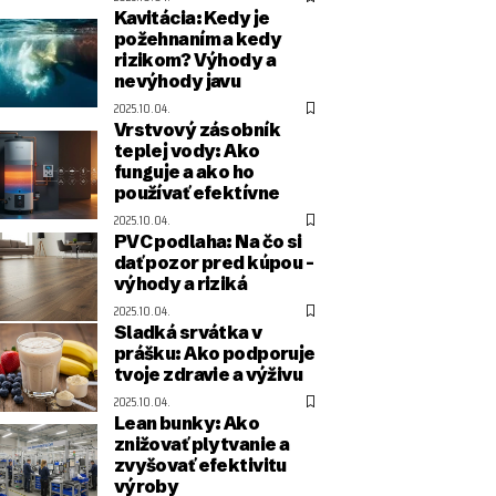
Kavitácia: Kedy je
požehnaním a kedy
rizikom? Výhody a
nevýhody javu
2025.10.04.
Vrstvový zásobník
teplej vody: Ako
funguje a ako ho
používať efektívne
2025.10.04.
PVC podlaha: Na čo si
dať pozor pred kúpou –
výhody a riziká
2025.10.04.
Sladká srvátka v
prášku: Ako podporuje
tvoje zdravie a výživu
2025.10.04.
Lean bunky: Ako
znižovať plytvanie a
zvyšovať efektivitu
výroby