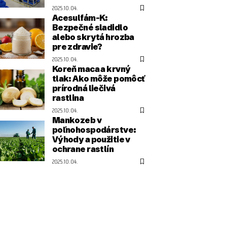
2025.10.04.
Acesulfám-K:
Bezpečné sladidlo
alebo skrytá hrozba
pre zdravie?
2025.10.04.
Koreň maca a krvný
tlak: Ako môže pomôcť
prírodná liečivá
rastlina
2025.10.04.
Mankozeb v
poľnohospodárstve:
Výhody a použitie v
ochrane rastlín
2025.10.04.