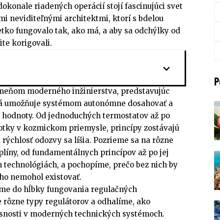
dokonale riadených operácií stojí fascinujúci svet
ými neviditeľnými architektmi, ktorí s bdelou
etko fungovalo tak, ako má, a aby sa odchýlky od
te korigovali.
P
meňom moderného inžinierstva, predstavujúc
orá umožňuje systémom autonómne dosahovať a
vé hodnoty. Od jednoduchých termostatov až po
notky v kozmickom priemysle, princípy zostávajú
rýchlosť odozvy sa líšia. Pozrieme sa na rôzne
iplíny, od fundamentálnych princípov až po jej
h technológiách, a pochopíme, prečo bez nich by
ho nemohol existovať.
íme do hĺbky fungovania regulačných
ôzne typy regulátorov a odhalíme, ako
resnosti v moderných technických systémoch.