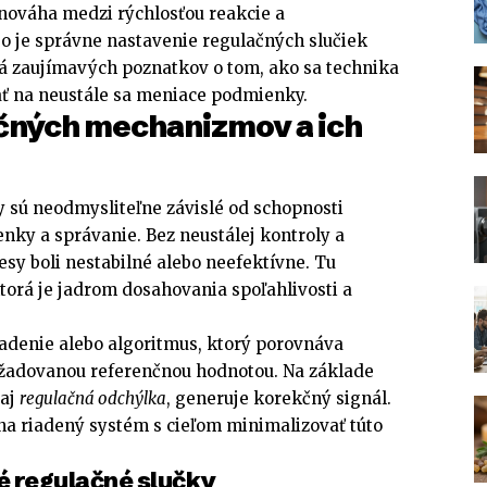
vnováha medzi rýchlosťou reakcie a
čo je správne nastavenie regulačných slučiek
ná zaujímavých poznatkov o tom, ako sa technika
ať na neustále sa meniace podmienky.
čných mechanizmov a ich
sú neodmysliteľne závislé od schopnosti
nky a správanie. Bez neustálej kontroly a
sy boli nestabilné alebo neefektívne. Tu
ktorá je jadrom dosahovania spoľahlivosti a
iadenie alebo algoritmus, ktorý porovnáva
ožadovanou referenčnou hodnotou. Na základe
 aj
regulačná odchýlka
, generuje korekčný signál.
na riadený systém s cieľom minimalizovať túto
é regulačné slučky