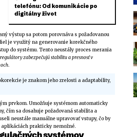
telefónu: Od komunikácie po
digitálny život
aný výstup sa potom porovnáva s požadovanou
iel je využitý na generovanie korekčného
vstup do systému. Tento neustály proces merania
regulátory zabezpečujú stabilitu a presnosť v
moch
.
orekcie je znakom jeho zrelosti a adaptability,
ovým prvkom. Umožňuje systémom automaticky
y, čím sa dosahuje požadovaná stabilita a
useli neustále manuálne upravovať vstupy, čo by
aplikáciách prakticky nemožné.
egulačných systémov