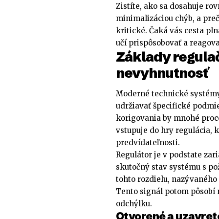
Zistíte, ako sa dosahuje ro
minimalizáciou chýb, a pre
kritické. Čaká vás cesta pl
učí prispôsobovať a reagov
Základy regula
nevyhnutnosť
Moderné technické systémy 
udržiavať špecifické podmie
korigovania by mnohé proce
vstupuje do hry regulácia, 
predvídateľnosti.
Regulátor je v podstate zar
skutočný stav systému s p
tohto rozdielu, nazývaného
Tento signál potom pôsobí 
odchýlku.
Otvorené a uzavret