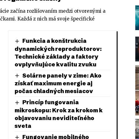
cie začína rozlišovaním medzi otvorenými a
čkami. Každá z nich má svoje špecifické
.
Funkcia a konštrukcia
dynamických reproduktorov:
Technické základy a faktory
ovplyvňujúce kvalitu zvuku
Solárne panely v zime: Ako
získať maximum energie aj
počas chladných mesiacov
Princíp fungovania
mikroskopu: Krok za krokom k
objavovaniu neviditeľného
sveta
Fungovanie mobilného