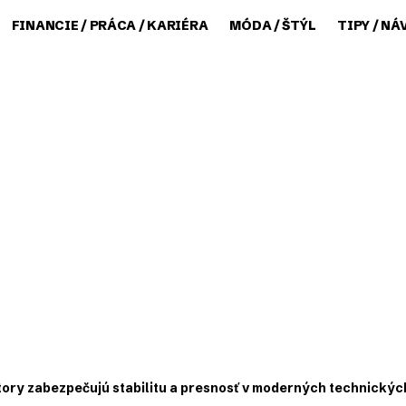
FINANCIE / PRÁCA / KARIÉRA
MÓDA / ŠTÝL
TIPY / NÁ
tory zabezpečujú stabilitu a presnosť v moderných technický