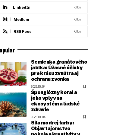
Follow
LinkedIn
Follow
Medium
Follow
RSS Feed
opular
Semienka granátového
jablka: Úžasné účinky
pre krásu zvnútra aj
ochranu zvonka
2025.10.04.
Špongiózny koral a
jeho vplyv na
ekosystém a ľudské
zdravie
2025.10.04.
Sila modrej farby:
Objav tajomstvo
pokoja a kreativity v