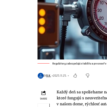
Regulátory zabezpečujú stabilitu a presnosť 
BY
O.K.
2025.11.25.
Každý deň sa spoliehame n
ktoré fungujú s neuveriteľno
SHARE
v našom dome, rýchlosť auta