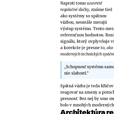
Naproti tomu
uzavreté
regulačné slučky
, známe tiež
ako systémy so spätnou
väzbou, neustále merajú
výstup systému. Tento mer
referenčnou hodnotou. Rozd
signálu, ktorý ovplyvňuje 
a korekcie je presne to,
ako 
moderných technických systé
„Schopnosť systému samok
nie slabosti.“
Spätná väzba je teda kľúč
reagovať na zmeny a poruch
presnosť. Bez nej by sme m
bolo v mnohých moderných 
Architektúra r