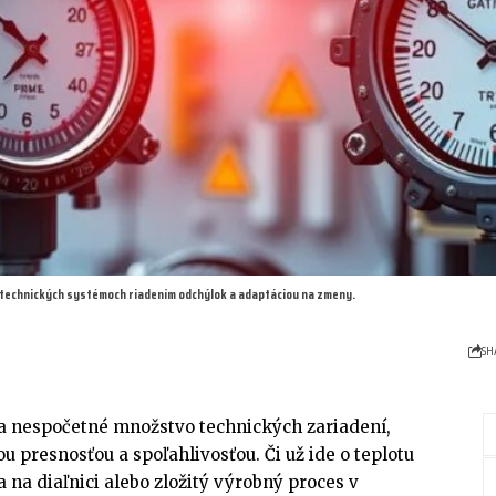
v technických systémoch riadením odchýlok a adaptáciou na zmeny.
SH
a nespočetné množstvo technických zariadení,
u presnosťou a spoľahlivosťou. Či už ide o teplotu
 na diaľnici alebo zložitý výrobný proces v