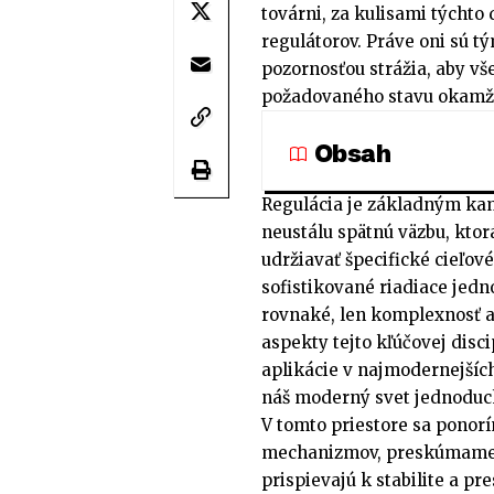
továrni, za kulisami týchto 
regulátorov. Práve oni sú t
pozornosťou strážia, aby vš
požadovaného stavu okamži
Obsah
Regulácia je základným ka
neustálu spätnú väzbu, kt
udržiavať špecifické cieľo
sofistikované riadiace jed
rovnaké, len komplexnosť a 
aspekty tejto kľúčovej disc
aplikácie v najmodernejšíc
náš moderný svet jednoduc
V tomto priestore sa ponor
mechanizmov, preskúmame r
prispievajú k stabilite a p