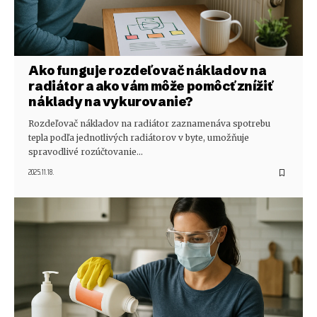
Ako funguje rozdeľovač nákladov na
radiátor a ako vám môže pomôcť znížiť
náklady na vykurovanie?
Rozdeľovač nákladov na radiátor zaznamenáva spotrebu
tepla podľa jednotlivých radiátorov v byte, umožňuje
spravodlivé rozúčtovanie…
2025.11.18.