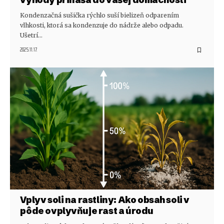
Kondenzačná sušička rýchlo suší bielizeň odparením
vlhkosti, ktorá sa kondenzuje do nádrže alebo odpadu.
Ušetrí…
2025.11.17.
Vplyv soli na rastliny: Ako obsah soli v
pôde ovplyvňuje rast a úrodu