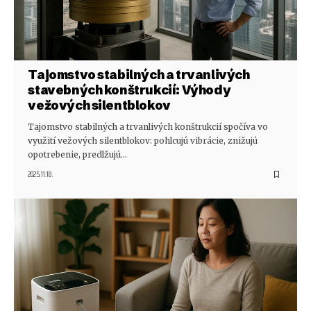
Tajomstvo stabilných a trvanlivých
stavebných konštrukcií: Výhody
vežových silentblokov
Tajomstvo stabilných a trvanlivých konštrukcií spočíva vo
využití vežových silentblokov: pohlcujú vibrácie, znižujú
opotrebenie, predlžujú…
2025.11.18.