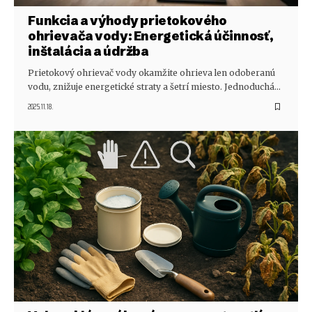
Funkcia a výhody prietokového
ohrievača vody: Energetická účinnosť,
inštalácia a údržba
Prietokový ohrievač vody okamžite ohrieva len odoberanú
vodu, znižuje energetické straty a šetrí miesto. Jednoduchá…
2025.11.18.