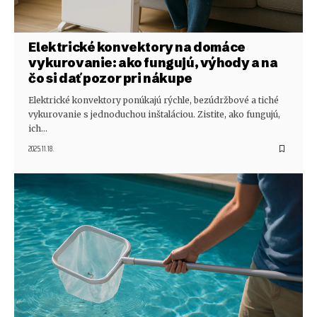
Elektrické konvektory na domáce
vykurovanie: ako fungujú, výhody a na
čo si dať pozor pri nákupe
Elektrické konvektory ponúkajú rýchle, bezúdržbové a tiché
vykurovanie s jednoduchou inštaláciou. Zistite, ako fungujú,
ich…
2025.11.18.