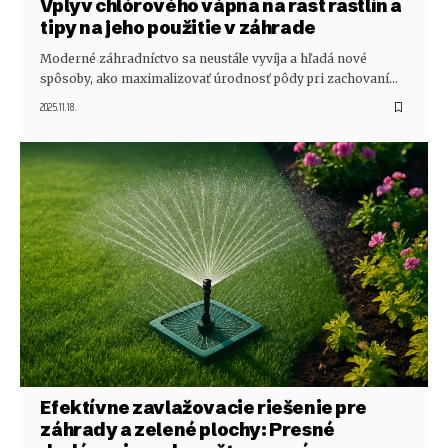
Vplyv chlórového vápna na rast rastlín a
tipy na jeho použitie v záhrade
Moderné záhradníctvo sa neustále vyvíja a hľadá nové
spôsoby, ako maximalizovať úrodnosť pôdy pri zachovaní…
2025.11.18.
Efektívne zavlažovacie riešenie pre
záhrady a zelené plochy: Presné