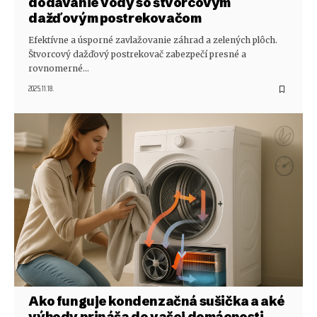
dodávanie vody so štvorcovým
dažďovým postrekovačom
Efektívne a úsporné zavlažovanie záhrad a zelených plôch.
Štvorcový dažďový postrekovač zabezpečí presné a
rovnomerné…
2025.11.18.
Ako funguje kondenzačná sušička a aké
výhody prináša do vašej domácnosti