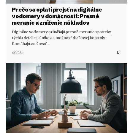
Prečo sa oplatí prejsť na digitálne
vodomery v domácnosti: Presné
meranie a zníženie nákladov
Digitálne vodomery prinášajú presné meranie spotreby,
rýchlu detekciu únikov a možnosť diaľkovej kontroly.
Pomáhajú znižovať…
2025.11.18.