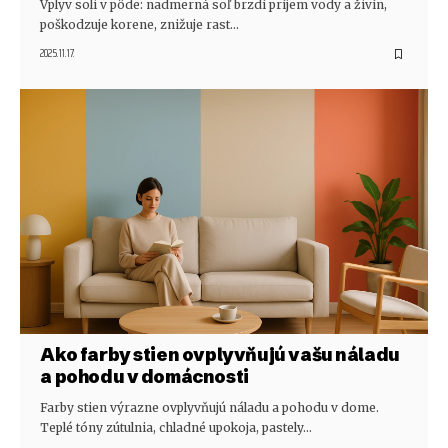
Vplyv soli v pôde: nadmerná soľ brzdí príjem vody a živín,
poškodzuje korene, znižuje rast…
2025.11.17.
Ako farby stien ovplyvňujú vašu náladu
a pohodu v domácnosti
Farby stien výrazne ovplyvňujú náladu a pohodu v dome.
Teplé tóny zútulnia, chladné upokoja, pastely…