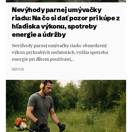
Nevýhody parnej umývačky
riadu: Na čo si dať pozor pri kúpe z
hľadiska výkonu, spotreby
energie a údržby
Nevýhody parnej umývačky riadu: obmedzený
výkon pri hrubých nečistotách, vyššia spotreba
energie pri dlhom používaní,…
2025.11.22.