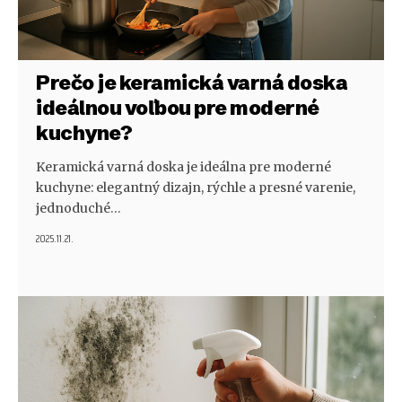
Prečo je keramická varná doska
ideálnou voľbou pre moderné
kuchyne?
Keramická varná doska je ideálna pre moderné
kuchyne: elegantný dizajn, rýchle a presné varenie,
jednoduché…
2025.11.21.