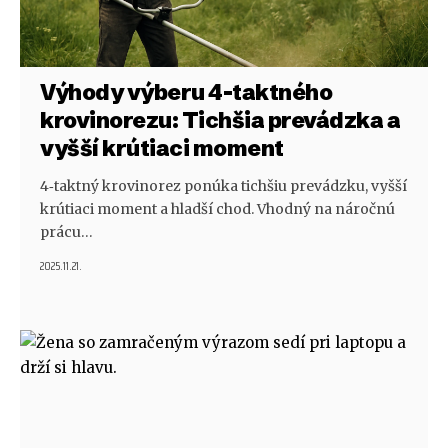
Výhody výberu 4-taktného
krovinorezu: Tichšia prevádzka a
vyšší krútiaci moment
4‑taktný krovinorez ponúka tichšiu prevádzku, vyšší
krútiaci moment a hladší chod. Vhodný na náročnú
prácu…
2025.11.21.