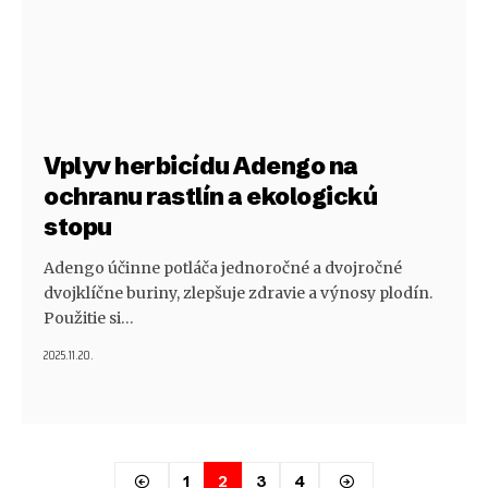
Vplyv herbicídu Adengo na
ochranu rastlín a ekologickú
stopu
Adengo účinne potláča jednoročné a dvojročné
dvojklíčne buriny, zlepšuje zdravie a výnosy plodín.
Použitie si…
2025.11.20.
1
2
3
4