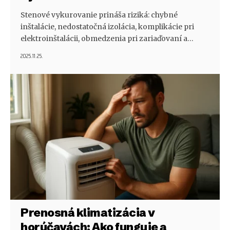
Stenové vykurovanie prináša riziká: chybné
inštalácie, nedostatočná izolácia, komplikácie pri
elektroinštalácii, obmedzenia pri zariaďovaní a…
2025.11.25.
Prenosná klimatizácia v
horúčavách: Ako funguje a