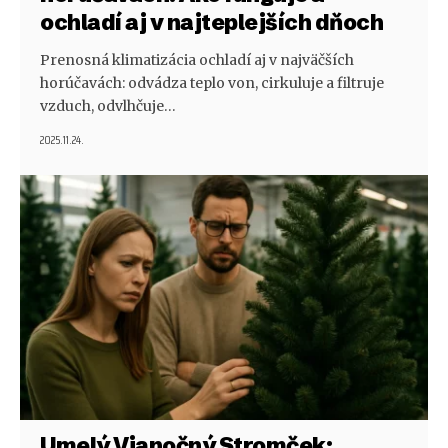
ochladí aj v najteplejších dňoch
Prenosná klimatizácia ochladí aj v najväčších
horúčavách: odvádza teplo von, cirkuluje a filtruje
vzduch, odvlhčuje…
2025.11.24.
Umelý Vianočný Stromček: