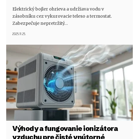
Elektrický bojler ohrieva a udržiava vodu v
zásobníku cez vykurovacie teleso a termostat.
Zabezpečuje nepretržitý…
2025.11.25.
Výhody a fungovanie ionizátora
vzduchu pre čisté vnútorné