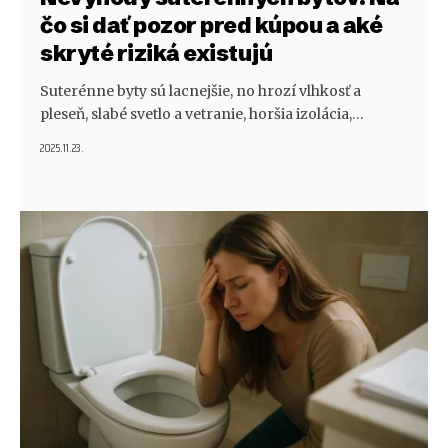
čo si dať pozor pred kúpou a aké
skryté riziká existujú
Suterénne byty sú lacnejšie, no hrozí vlhkosť a
pleseň, slabé svetlo a vetranie, horšia izolácia,…
2025.11.23.