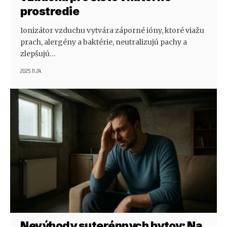
prostredie
Ionizátor vzduchu vytvára záporné ióny, ktoré viažu
prach, alergény a baktérie, neutralizujú pachy a
zlepšujú…
2025.11.24.
Nevýhody suterénnych bytov: Na