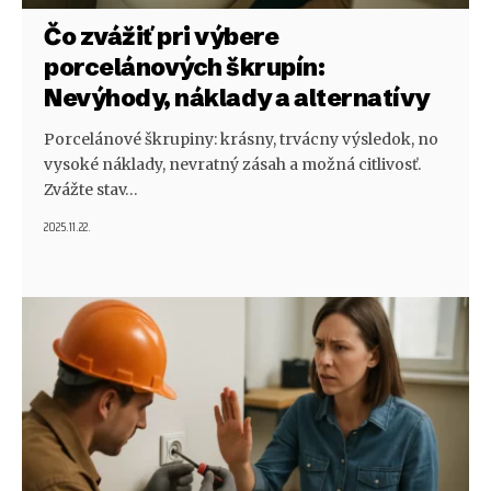
Čo zvážiť pri výbere
porcelánových škrupín:
Nevýhody, náklady a alternatívy
Porcelánové škrupiny: krásny, trvácny výsledok, no
vysoké náklady, nevratný zásah a možná citlivosť.
Zvážte stav…
2025.11.22.