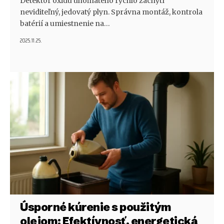
Detektor oxidu uhoľnatého rýchlo zachytí
neviditeľný, jedovatý plyn. Správna montáž, kontrola
batérií a umiestnenie na…
2025.11.25.
Úsporné kúrenie s použitým
olejom: Efektívnosť, energetická