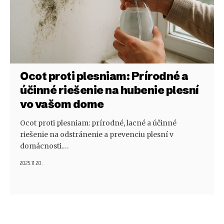
Ocot proti plesniam: Prírodné a
účinné riešenie na hubenie plesní
vo vašom dome
Ocot proti plesniam: prírodné, lacné a účinné
riešenie na odstránenie a prevenciu plesní v
domácnosti.…
2025.11.20.