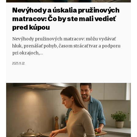
Nevýhody a úskalia pružinových
matracov: Čo by ste mali vedieť
pred kúpou
Nevýhody pružinových matracov: môžu vydávať
hluk, prenášať pohyb, časom strácať tvar a podporu
pri okrajoch,…
2025.11.22.