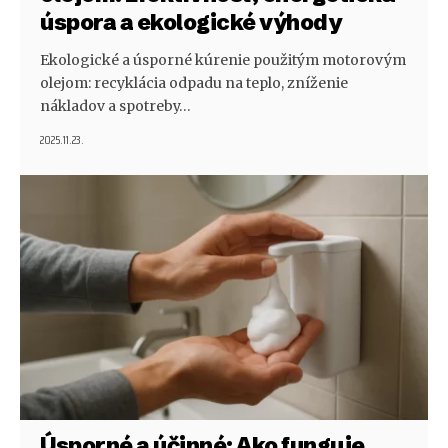
úspora a ekologické výhody
Ekologické a úsporné kúrenie použitým motorovým
olejom: recyklácia odpadu na teplo, zníženie
nákladov a spotreby…
2025.11.23.
Úsporné a účinné: Ako funguje