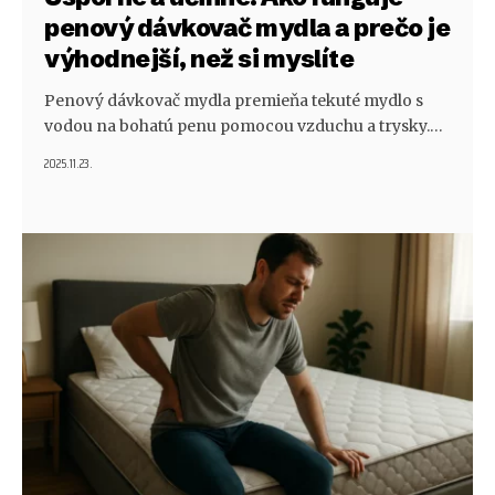
penový dávkovač mydla a prečo je
výhodnejší, než si myslíte
Penový dávkovač mydla premieňa tekuté mydlo s
vodou na bohatú penu pomocou vzduchu a trysky.…
2025.11.23.