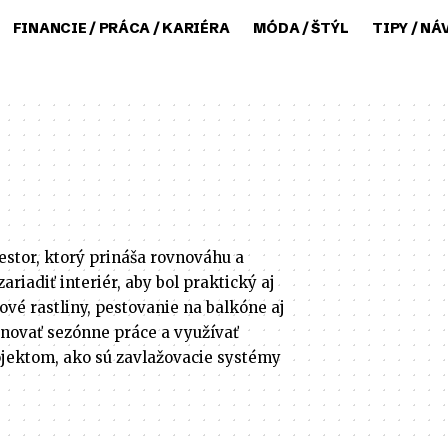
FINANCIE / PRÁCA / KARIÉRA
MÓDA / ŠTÝL
TIPY / NÁ
estor, ktorý prináša rovnováhu a
zariadiť interiér, aby bol praktický aj
ové rastliny, pestovanie na balkóne aj
ánovať sezónne práce a využívať
ojektom, ako sú zavlažovacie systémy