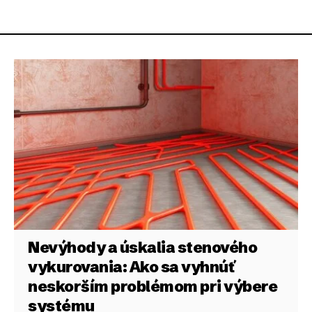
Nevýhody a úskalia stenového
vykurovania: Ako sa vyhnúť
neskorším problémom pri výbere
systému