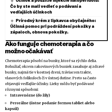
Účinok a použitie injekcie haloperidolu:
Čo by ste mali vedieť o podávaní a
vedľajších účinkoch
Prírodný krém z lipkavca obyčajného:
Účinná pomoc pri podráždení pokožky a
zápaloch, obnova pokožky.
Ako funguje chemoterapia a čo
možno očakávať
Chemoterapia pôsobí na bunky, ktoré sa rýchlo delia.
Bohužiaľ, okrem rakovinových buniek zasahuje aj zdravé
bunky, najmä tie v kostnej dreni, tráviacom trakte,
vlasových folikuloch či v ústnej dutine. Preto sa často
objavujú vedľajšie účinky. Lieky môžu byť podávané
rôznymi spôsobmi:
Intravenózne (do žily)
Perorálne (ústne podanie formou tabliet alebo
kapsúl)