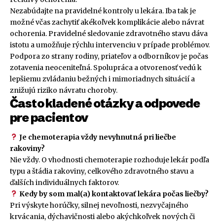
Nezabúdajte na pravidelné kontroly u lekára. Iba tak je
možné včas zachytiť akékoľvek komplikácie alebo návrat
ochorenia. Pravidelné sledovanie zdravotného stavu dáva
istotu a umožňuje rýchlu intervenciu v prípade problémov.
Podpora zo strany rodiny, priateľov a odborníkov je počas
zotavenia neoceniteľná. Spolupráca a otvorenosť vedú k
lepšiemu zvládaniu bežných i mimoriadnych situácií a
znižujú riziko návratu choroby.
Často kladené otázky a odpovede
pre pacientov
Je chemoterapia vždy nevyhnutná pri liečbe
rakoviny?
Nie vždy. O vhodnosti chemoterapie rozhoduje lekár podľa
typu a štádia rakoviny, celkového zdravotného stavu a
ďalších individuálnych faktorov.
Kedy by som mal(a) kontaktovať lekára počas liečby?
Pri výskyte horúčky, silnej nevoľnosti, nezvyčajného
krvácania, dýchavičnosti alebo akýchkoľvek nových či