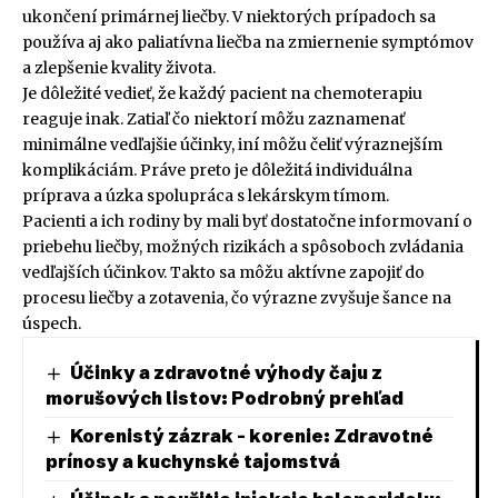
ukončení primárnej liečby. V niektorých prípadoch sa
používa aj ako paliatívna liečba na zmiernenie symptómov
a zlepšenie kvality života.
Je dôležité vedieť, že každý pacient na chemoterapiu
reaguje inak. Zatiaľ čo niektorí môžu zaznamenať
minimálne vedľajšie účinky, iní môžu čeliť výraznejším
komplikáciám. Práve preto je dôležitá individuálna
príprava a úzka spolupráca s lekárskym tímom.
Pacienti a ich rodiny by mali byť dostatočne informovaní o
priebehu liečby, možných rizikách a spôsoboch zvládania
vedľajších účinkov. Takto sa môžu aktívne zapojiť do
procesu liečby a zotavenia, čo výrazne zvyšuje šance na
úspech.
Účinky a zdravotné výhody čaju z
morušových listov: Podrobný prehľad
Korenistý zázrak – korenie: Zdravotné
prínosy a kuchynské tajomstvá