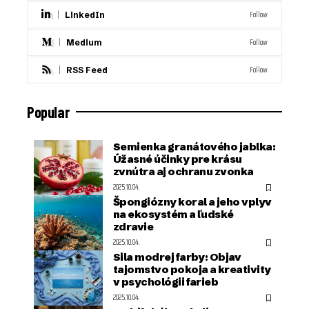
Follow
LinkedIn
Follow
Medium
Follow
RSS Feed
Popular
Semienka granátového jablka:
Úžasné účinky pre krásu
zvnútra aj ochranu zvonka
2025.10.04.
Špongiózny koral a jeho vplyv
na ekosystém a ľudské
zdravie
2025.10.04.
Sila modrej farby: Objav
tajomstvo pokoja a kreativity
v psychológii farieb
2025.10.04.