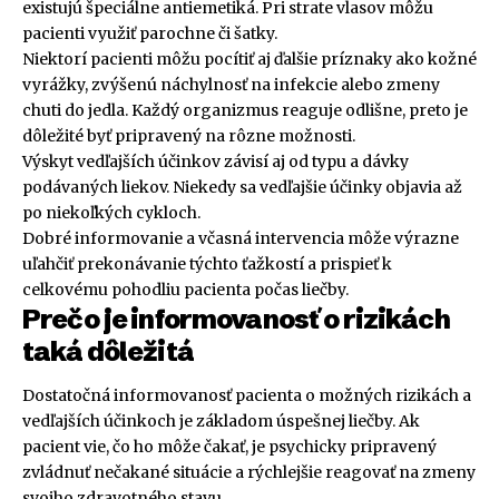
existujú špeciálne antiemetiká. Pri strate vlasov môžu
pacienti využiť parochne či šatky.
Niektorí pacienti môžu pocítiť aj ďalšie príznaky ako kožné
vyrážky, zvýšenú náchylnosť na infekcie alebo zmeny
chuti do jedla. Každý organizmus reaguje odlišne, preto je
dôležité byť pripravený na rôzne možnosti.
Výskyt vedľajších účinkov závisí aj od typu a dávky
podávaných liekov. Niekedy sa vedľajšie účinky objavia až
po niekoľkých cykloch.
Dobré informovanie a včasná intervencia môže výrazne
uľahčiť prekonávanie týchto ťažkostí a prispieť k
celkovému pohodliu pacienta počas liečby.
Prečo je informovanosť o rizikách
taká dôležitá
Dostatočná informovanosť pacienta o možných rizikách a
vedľajších účinkoch je základom úspešnej liečby. Ak
pacient vie, čo ho môže čakať, je psychicky pripravený
zvládnuť nečakané situácie a rýchlejšie reagovať na zmeny
svojho zdravotného stavu.