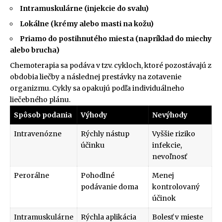
Intramuskulárne (injekcie do svalu)
Lokálne (krémy alebo masti na kožu)
Priamo do postihnutého miesta (napríklad do miechy
alebo brucha)
Chemoterapia sa podáva v tzv. cykloch, ktoré pozostávajú z
obdobia liečby a následnej prestávky na zotavenie
organizmu. Cykly sa opakujú podľa individuálneho
liečebného plánu.
Spôsob podania
Výhody
Nevýhody
Intravenózne
Rýchly nástup
Vyššie riziko
účinku
infekcie,
nevoľnosť
Perorálne
Pohodlné
Menej
podávanie doma
kontrolovaný
účinok
Intramuskulárne
Rýchla aplikácia
Bolesť v mieste