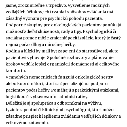
jasne, zrozumiteľne a trpezlivo. Vysvetlenie možných
vedľajších účinkov, ich trvania i spôsobov zvládania má
zásadný význam pre psychickú pohodu pacienta.
Podporné skupiny pre onkologických pacientov ponúkajú
možnosť zdieľať skúsenosti, rady a tipy. Psychologická či
sociálna pomoc môže zmierniť pocit izolácie, ktorý je častý
najmä počas dlhej a náročnej liečby.
Rodina a blízki by mali byť zapojení do starostlivosti, ak to
pacientovi vyhovuje. Spoločné rozhovory a plánovanie
krokov vedú k lepšej organizácii domácnosti aj celkového
komfortu.
V mnohých nemocniciach fungujú onkologické sestry
alebo koordinátori, ktorí sa špecializujú na podporu
pacientov počas liečby. Pomáhajú s praktickými otázkami,
logistikou či vybavovaním administratívy.
Dôležitá je aj spolupráca s odborníkmi na výživu,
fyzioterapeutmi či klinickými psychológmi, ktorí môžu
zásadne prispieť k lepšiemu zvládaniu vedľajších účinkov a
celkovému zotaveniu.