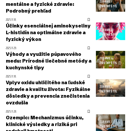
ZDRAVIE /
mentálne a fyzické zdravie:
ŽIVOTNÝ ŠTÝL
Podrobný prehľad
2025.11.18.
Účinky esenciálnej aminokyseliny
ZDRAVIE /
L-histidín na optimálne zdravie a
ŽIVOTNÝ ŠTÝL
fyzický výkon
2025.11.29.
Výhody a využitie púpavového
ZDRAVIE /
medu: Prírodné liečebné metódy a
ŽIVOTNÝ ŠTÝL
kuchynské tipy
2025.11.18.
Vplyv oxidu uhličitého na ľudské
ZDRAVIE /
zdravie a kvalitu života: Fyzikálne
ŽIVOTNÝ ŠTÝL
dôsledky a prevencia znečistenia
ovzdušia
2025.11.28.
Ozempic: Mechanizmus účinku,
ZDRAVIE /
klinické výsledky a riziká pri
ŽIVOTNÝ ŠTÝL
redukcii hmotnosti