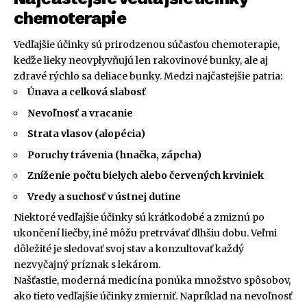
chemoterapie
Vedľajšie účinky sú prirodzenou súčasťou chemoterapie,
keďže lieky neovplyvňujú len rakovinové bunky, ale aj
zdravé rýchlo sa deliace bunky. Medzi najčastejšie patria:
Únava a celková slabosť
Nevoľnosť a vracanie
Strata vlasov (alopécia)
Poruchy trávenia (hnačka, zápcha)
Zníženie počtu bielych alebo červených krviniek
Vredy a suchosť v ústnej dutine
Niektoré vedľajšie účinky sú krátkodobé a zmiznú po
ukončení liečby, iné môžu pretrvávať dlhšiu dobu. Veľmi
dôležité je sledovať svoj stav a konzultovať každý
nezvyčajný príznak s lekárom.
Našťastie, moderná medicína ponúka množstvo spôsobov,
ako tieto vedľajšie účinky zmierniť. Napríklad na nevoľnosť