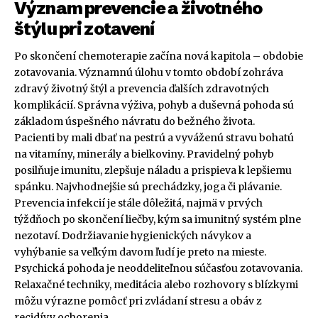
Význam prevencie a životného
štýlu pri zotavení
Po skončení chemoterapie začína nová kapitola – obdobie
zotavovania. Významnú úlohu v tomto období zohráva
zdravý životný štýl a prevencia ďalších zdravotných
komplikácií. Správna výživa, pohyb a duševná pohoda sú
základom úspešného návratu do bežného života.
Pacienti by mali dbať na pestrú a vyváženú stravu bohatú
na vitamíny, minerály a bielkoviny. Pravidelný pohyb
posilňuje imunitu, zlepšuje náladu a prispieva k lepšiemu
spánku. Najvhodnejšie sú prechádzky, joga či plávanie.
Prevencia infekcií je stále dôležitá, najmä v prvých
týždňoch po skončení liečby, kým sa imunitný systém plne
nezotaví. Dodržiavanie hygienických návykov a
vyhýbanie sa veľkým davom ľudí je preto na mieste.
Psychická pohoda je neoddeliteľnou súčasťou zotavovania.
Relaxačné techniky, meditácia alebo rozhovory s blízkymi
môžu výrazne pomôcť pri zvládaní stresu a obáv z
recidívy ochorenia.