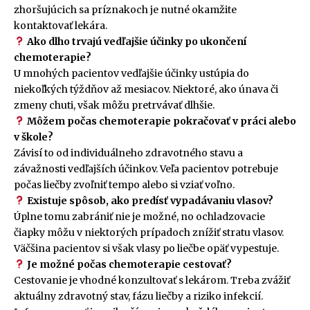
zhoršujúcich sa príznakoch je nutné okamžite
kontaktovať lekára.
Ako dlho trvajú vedľajšie účinky po ukončení
chemoterapie?
U mnohých pacientov vedľajšie účinky ustúpia do
niekoľkých týždňov až mesiacov. Niektoré, ako únava či
zmeny chuti, však môžu pretrvávať dlhšie.
Môžem počas chemoterapie pokračovať v práci alebo
v škole?
Závisí to od individuálneho zdravotného stavu a
závažnosti vedľajších účinkov. Veľa pacientov potrebuje
počas liečby zvoľniť tempo alebo si vziať voľno.
Existuje spôsob, ako predísť vypadávaniu vlasov?
Úplne tomu zabrániť nie je možné, no ochladzovacie
čiapky môžu v niektorých prípadoch znížiť stratu vlasov.
Väčšina pacientov si však vlasy po liečbe opäť vypestuje.
Je možné počas chemoterapie cestovať?
Cestovanie je vhodné konzultovať s lekárom. Treba zvážiť
aktuálny zdravotný stav, fázu liečby a riziko infekcií.