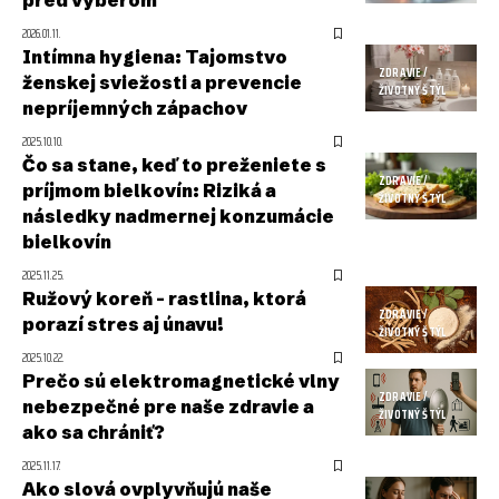
2026.01.11.
Intímna hygiena: Tajomstvo
ZDRAVIE /
ženskej sviežosti a prevencie
ŽIVOTNÝ ŠTÝL
nepríjemných zápachov
2025.10.10.
Čo sa stane, keď to preženiete s
ZDRAVIE /
príjmom bielkovín: Riziká a
ŽIVOTNÝ ŠTÝL
následky nadmernej konzumácie
bielkovín
2025.11.25.
Ružový koreň – rastlina, ktorá
ZDRAVIE /
porazí stres aj únavu!
ŽIVOTNÝ ŠTÝL
2025.10.22.
Prečo sú elektromagnetické vlny
ZDRAVIE /
nebezpečné pre naše zdravie a
ŽIVOTNÝ ŠTÝL
ako sa chrániť?
2025.11.17.
Ako slová ovplyvňujú naše