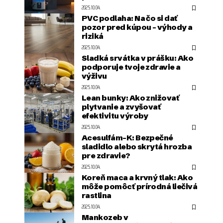
2025.10.04.
PVC podlaha: Na čo si dať
pozor pred kúpou – výhody a
riziká
2025.10.04.
Sladká srvátka v prášku: Ako
podporuje tvoje zdravie a
výživu
2025.10.04.
Lean bunky: Ako znižovať
plytvanie a zvyšovať
efektivitu výroby
2025.10.04.
Acesulfám-K: Bezpečné
sladidlo alebo skrytá hrozba
pre zdravie?
2025.10.04.
Koreň maca a krvný tlak: Ako
môže pomôcť prírodná liečivá
rastlina
2025.10.04.
Mankozeb v