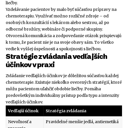
liečby.
Vzdelávanie pacientov by malo byť súčasťou prípravy na
chemoterapiu. Využívať možno rozličné zdroje – od
osobných konzultácií s lekárom alebo sestrou, až po
odborné brožúry, webináre či podporné skupiny.
Otvorená komunikácia a zodpovedanie otázok prispievajú
k tomu, že pacient nie je na svoje obavy sám. To všetko
vedie k vyššej úspešnosti a spokojnosti s liečbou.
Stratégie zvládania vedľajších
účinkov v praxi
Zvládanie vedľajších účinkov je dôležitou súčasťou každej
chemoterapie. Existuje niekoľko overených stratégií, ktoré
môžu pacientom uľahčiť obdobie liečby. Pomáha
predovšetkým individuálny prístup podľa typu a intenzity
vedľajších účinkov.
Vedľajší účinok
Stratégia zvládania
Nevoľnosť a
Pravidelné menšie jedlá, antiemetiká