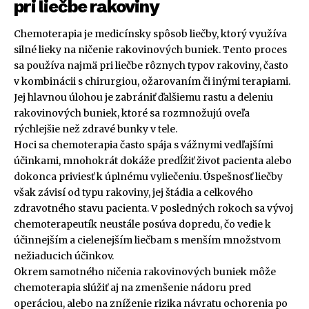
pri liečbe rakoviny
Chemoterapia je medicínsky spôsob liečby, ktorý využíva
silné lieky na ničenie rakovinových buniek. Tento proces
sa používa najmä pri liečbe rôznych typov rakoviny, často
v kombinácii s chirurgiou, ožarovaním či inými terapiami.
Jej hlavnou úlohou je zabrániť ďalšiemu rastu a deleniu
rakovinových buniek, ktoré sa rozmnožujú oveľa
rýchlejšie než zdravé bunky v tele.
Hoci sa chemoterapia často spája s vážnymi vedľajšími
účinkami, mnohokrát dokáže predĺžiť život pacienta alebo
dokonca priviesť k úplnému vyliečeniu. Úspešnosť liečby
však závisí od typu rakoviny, jej štádia a celkového
zdravotného stavu pacienta. V posledných rokoch sa vývoj
chemoterapeutík neustále posúva dopredu, čo vedie k
účinnejším a cielenejším liečbam s menším množstvom
nežiaducich účinkov.
Okrem samotného ničenia rakovinových buniek môže
chemoterapia slúžiť aj na zmenšenie nádoru pred
operáciou, alebo na zníženie rizika návratu ochorenia po