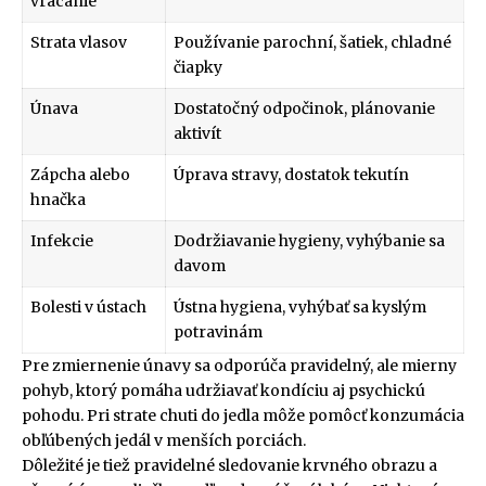
vracanie
Strata vlasov
Používanie parochní, šatiek, chladné
čiapky
Únava
Dostatočný odpočinok, plánovanie
aktivít
Zápcha alebo
Úprava stravy, dostatok tekutín
hnačka
Infekcie
Dodržiavanie hygieny, vyhýbanie sa
davom
Bolesti v ústach
Ústna hygiena, vyhýbať sa kyslým
potravinám
Pre zmiernenie únavy sa odporúča pravidelný, ale mierny
pohyb, ktorý pomáha udržiavať kondíciu aj psychickú
pohodu. Pri strate chuti do jedla môže pomôcť konzumácia
obľúbených jedál v menších porciách.
Dôležité je tiež pravidelné sledovanie krvného obrazu a