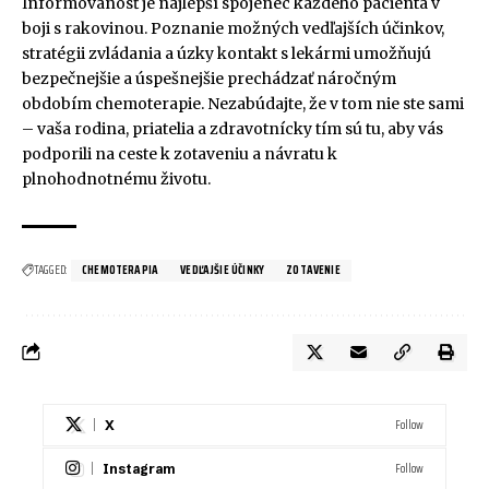
Informovanosť je najlepší spojenec každého pacienta v
boji s rakovinou. Poznanie možných vedľajších účinkov,
stratégii zvládania a úzky kontakt s lekármi umožňujú
bezpečnejšie a úspešnejšie prechádzať náročným
obdobím chemoterapie. Nezabúdajte, že v tom nie ste sami
– vaša rodina, priatelia a zdravotnícky tím sú tu, aby vás
podporili na ceste k zotaveniu a návratu k
plnohodnotnému životu.
TAGGED:
CHEMOTERAPIA
VEDĽAJŠIE ÚČINKY
ZOTAVENIE
Follow
X
Follow
Instagram