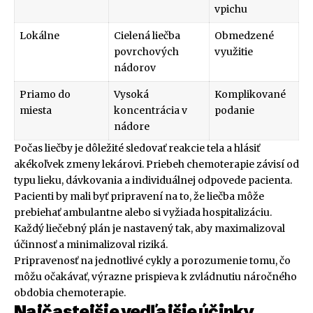
vpichu
Lokálne
Cielená liečba
Obmedzené
povrchových
využitie
nádorov
Priamo do
Vysoká
Komplikované
miesta
koncentrácia v
podanie
nádore
Počas liečby je dôležité sledovať reakcie tela a hlásiť
akékoľvek zmeny lekárovi. Priebeh chemoterapie závisí od
typu lieku, dávkovania a individuálnej odpovede pacienta.
Pacienti by mali byť pripravení na to, že liečba môže
prebiehať ambulantne alebo si vyžiada hospitalizáciu.
Každý liečebný plán je nastavený tak, aby maximalizoval
účinnosť a minimalizoval riziká.
Pripravenosť na jednotlivé cykly a porozumenie tomu, čo
môžu očakávať, výrazne prispieva k zvládnutiu náročného
obdobia chemoterapie.
Najčastejšie vedľajšie účinky