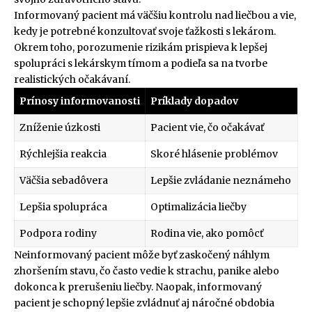
Informovaný pacient má väčšiu kontrolu nad liečbou a vie,
kedy je potrebné konzultovať svoje ťažkosti s lekárom.
Okrem toho, porozumenie rizikám prispieva k lepšej
spolupráci s lekárskym tímom a podieľa sa na tvorbe
realistických očakávaní.
Prínosy informovanosti
Príklady dopadov
Zníženie úzkosti
Pacient vie, čo očakávať
Rýchlejšia reakcia
Skoré hlásenie problémov
Väčšia sebadôvera
Lepšie zvládanie neznámeho
Lepšia spolupráca
Optimalizácia liečby
Podpora rodiny
Rodina vie, ako pomôcť
Neinformovaný pacient môže byť zaskočený náhlym
zhoršením stavu, čo často vedie k strachu, panike alebo
dokonca k prerušeniu liečby. Naopak, informovaný
pacient je schopný lepšie zvládnuť aj náročné obdobia