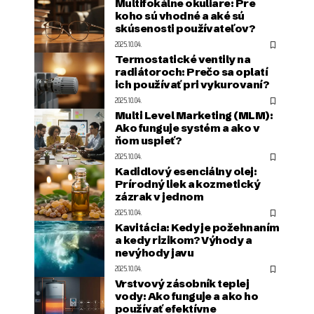
Multifokálne okuliare: Pre
koho sú vhodné a aké sú
skúsenosti používateľov?
2025.10.04.
Termostatické ventily na
radiátoroch: Prečo sa oplatí
ich používať pri vykurovaní?
2025.10.04.
Multi Level Marketing (MLM):
Ako funguje systém a ako v
ňom uspieť?
2025.10.04.
Kadidlový esenciálny olej:
Prírodný liek a kozmetický
zázrak v jednom
2025.10.04.
Kavitácia: Kedy je požehnaním
a kedy rizikom? Výhody a
nevýhody javu
2025.10.04.
Vrstvový zásobník teplej
vody: Ako funguje a ako ho
používať efektívne