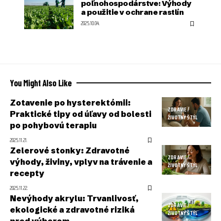
poľnohospodárstve: Výhody
a použitie v ochrane rastlín
2025.10.04.
You Might Also Like
Zotavenie po hysterektómii:
ZDRAVIE /
Praktické tipy od úľavy od bolesti
ŽIVOTNÝ ŠTÝL
po pohybovú terapiu
2025.11.21.
Zelerové stonky: Zdravotné
ZDRAVIE /
výhody, živiny, vplyv na trávenie a
ŽIVOTNÝ ŠTÝL
recepty
2025.11.22.
Nevýhody akrylu: Trvanlivosť,
ZDRAVIE /
ekologické a zdravotné riziká
ŽIVOTNÝ ŠTÝL
pred výberom