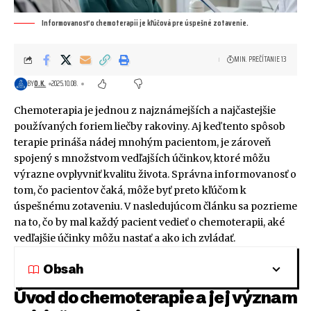
Informovanosť o chemoterapii je kľúčová pre úspešné zotavenie.
MIN. PREČÍTANIE 13
BY
O.K.
2025.10.08.
Chemoterapia je jednou z najznámejších a najčastejšie
používaných foriem liečby rakoviny. Aj keď tento spôsob
terapie prináša nádej mnohým pacientom, je zároveň
spojený s množstvom vedľajších účinkov, ktoré môžu
výrazne ovplyvniť kvalitu života. Správna informovanosť o
tom, čo pacientov čaká, môže byť preto kľúčom k
úspešnému zotaveniu. V nasledujúcom článku sa pozrieme
na to, čo by mal každý pacient vedieť o chemoterapii, aké
vedľajšie účinky môžu nastať a ako ich zvládať.
Obsah
Úvod do chemoterapie a jej význam