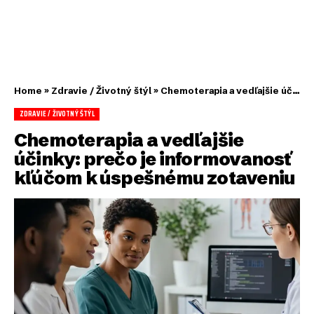
Home
»
Zdravie / Životný štýl
»
Chemoterapia a vedľajšie účinky: prečo je informovanosť kľúčom k úspešnému zotaveniu
ZDRAVIE / ŽIVOTNÝ ŠTÝL
Chemoterapia a vedľajšie
účinky: prečo je informovanosť
kľúčom k úspešnému zotaveniu