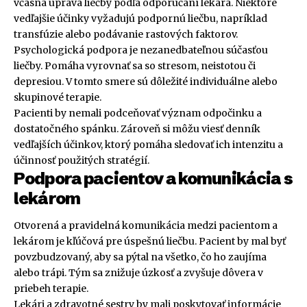
včasná úprava liečby podľa odporúčaní lekára. Niektoré
vedľajšie účinky vyžadujú podpornú liečbu, napríklad
transfúzie alebo podávanie rastových faktorov.
Psychologická podpora je nezanedbateľnou súčasťou
liečby. Pomáha vyrovnať sa so stresom, neistotou či
depresiou. V tomto smere sú dôležité individuálne alebo
skupinové terapie.
Pacienti by nemali podceňovať význam odpočinku a
dostatočného spánku. Zároveň si môžu viesť denník
vedľajších účinkov, ktorý pomáha sledovať ich intenzitu a
účinnosť použitých stratégií.
Podpora pacientov a komunikácia s
lekárom
Otvorená a pravidelná komunikácia medzi pacientom a
lekárom je kľúčová pre úspešnú liečbu. Pacient by mal byť
povzbudzovaný, aby sa pýtal na všetko, čo ho zaujíma
alebo trápi. Tým sa znižuje úzkosť a zvyšuje dôvera v
priebeh terapie.
Lekári a zdravotné sestry by mali poskytovať informácie