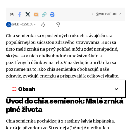
MIN. PREČÍTANIE 12
BY
O.K.
2025.10.04.
Chia semienka sa v posledných rokoch stávajú čoraz
populárnejšou súčasťou zdravého stravovania. Hoci sa
tieto malé zrnká na prvý pohľad môžu zdať nenápadné,
skrýva sa v nich obdivuhodné množstvo živín a
pozitívnych účinkov na telo. V nasledujúcom článku sa
pozrieme na to, ako chia semienka obohacujú naše
zdravie, zvyšujú energiu a prispievajú k celkovej vitalite.
Obsah
Úvod do chia semienok: Malé zrnká
plné života
Chia semienka pochádzajú z rastliny šalvia hispánska,
ktorá je pôvodom zo Strednej a Južnej Ameriky. Ich