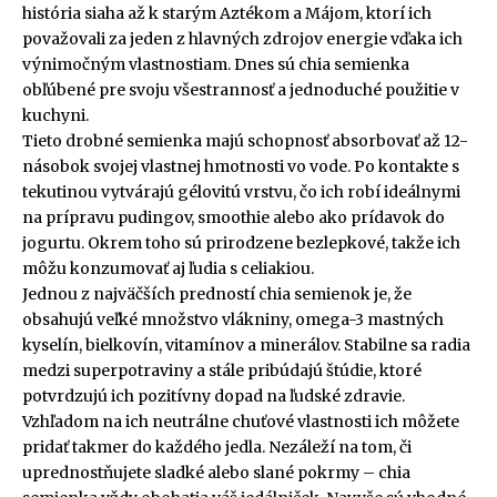
história siaha až k starým Aztékom a Májom, ktorí ich
považovali za jeden z hlavných zdrojov energie vďaka ich
výnimočným vlastnostiam. Dnes sú chia semienka
obľúbené pre svoju všestrannosť a jednoduché použitie v
kuchyni.
Tieto drobné semienka majú schopnosť absorbovať až 12-
násobok svojej vlastnej hmotnosti vo vode. Po kontakte s
tekutinou vytvárajú gélovitú vrstvu, čo ich robí ideálnymi
na prípravu pudingov, smoothie alebo ako prídavok do
jogurtu. Okrem toho sú prirodzene bezlepkové, takže ich
môžu konzumovať aj ľudia s celiakiou.
Jednou z najväčších predností chia semienok je, že
obsahujú veľké množstvo vlákniny, omega-3 mastných
kyselín, bielkovín, vitamínov a minerálov. Stabilne sa radia
medzi superpotraviny a stále pribúdajú štúdie, ktoré
potvrdzujú ich pozitívny dopad na ľudské zdravie.
Vzhľadom na ich neutrálne chuťové vlastnosti ich môžete
pridať takmer do každého jedla. Nezáleží na tom, či
uprednostňujete sladké alebo slané pokrmy – chia