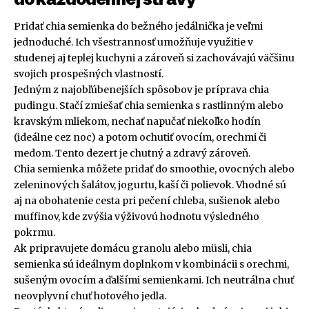
Pridať chia semienka do bežného jedálnička je veľmi
jednoduché. Ich všestrannosť umožňuje využitie v
studenej aj teplej kuchyni a zároveň si zachovávajú väčšinu
svojich prospešných vlastností.
Jedným z najobľúbenejších spôsobov je príprava chia
pudingu. Stačí zmiešať chia semienka s rastlinným alebo
kravským mliekom, nechať napučať niekoľko hodín
(ideálne cez noc) a potom ochutiť ovocím, orechmi či
medom. Tento dezert je chutný a zdravý zároveň.
Chia semienka môžete pridať do smoothie, ovocných alebo
zeleninových šalátov, jogurtu, kaší či polievok. Vhodné sú
aj na obohatenie cesta pri pečení chleba, sušienok alebo
muffinov, kde zvýšia výživovú hodnotu výsledného
pokrmu.
Ak pripravujete domácu granolu alebo müsli, chia
semienka sú ideálnym doplnkom v kombinácii s orechmi,
sušeným ovocím a ďalšími semienkami. Ich neutrálna chuť
neovplyvní chuť hotového jedla.