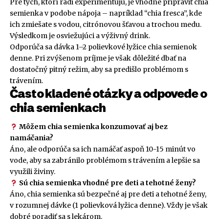
Pre tých, ktorí radi experimentujú, je vhodné pripraviť chia
semienka v podobe nápoja – napríklad “chia fresca”, kde
ich zmiešate s vodou, citrónovou šťavou a trochou medu.
Výsledkom je osviežujúci a výživný drink.
Odporúča sa dávka 1–2 polievkové lyžice chia semienok
denne. Pri zvýšenom príjme je však dôležité dbať na
dostatočný pitný režim, aby sa predišlo problémom s
trávením.
Často kladené otázky a odpovede o
chia semienkach
Môžem chia semienka konzumovať aj bez
namáčania?
Áno, ale odporúča sa ich namáčať aspoň 10-15 minút vo
vode, aby sa zabránilo problémom s trávením a lepšie sa
využili živiny.
Sú chia semienka vhodné pre deti a tehotné ženy?
Áno, chia semienka sú bezpečné aj pre deti a tehotné ženy,
v rozumnej dávke (1 polievková lyžica denne). Vždy je však
dobré poradiť sa s lekárom.