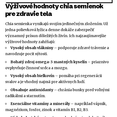
Výživové hodnoty chia semienok
pre zdravie tela
Chia semienka vynikajú svojím jedinečným zložením. Už
jedna polievková lyžica denne dokáže zabezpečiť
významný prísun dôležitých živín. Ich najzaujímavejšie
výživové hodnoty zahŕňajú:
Vysoký obsah vlákniny
– podporuje zdravé trávenie a
navodzuje pocit sýtosti.
Bohatý zdroj omega-3 mastných kyselín
– priaznivo
ovplyvňuje činnosť srdca a mozgu.
Vysoký obsah bielkovín
– pomáha pri regenerácii
svalov a je vhodný najmä pre aktívnych ľudí.
Obsahuje antioxidanty
– chránia bunky pred voľnými
radikálmi a starnutím.
Esenciálne vitamíny a minerály
– napríklad vápnik,
magnézium, fosfor, zinok a vitamín B1, B2, B3.