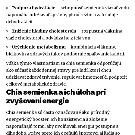
Podpora hydratácie
– schopnosť semienok viazať vodu
napomáha udržiavať správny pitný režim a zabraňuje
dehydratácii.
Zníženie hladiny cholesterolu
– rozpustná vláknina
viaže cholesterol a odvádza ho z tela von.
Urýchlenie metabolizmu
– kombinácia vlákniny,
bielkovín a zdravých tukov podporuje spaľovanie kalórií.
Vďaka týmto vlastnostiam sa chia semienka odporúčajú
ako súčasť každodennej stravy pre ľudí, ktorí chcú
udržiavať zdravé trávenie, regulovať hmotnosť či podporiť
celkové metabolické zdravie.
Chia semienka a ich úloha pri
zvyšovaní energie
Chia semienka sú často označované ako prírodný
energetický booster. Ich konzistencia a zloženie
napomáhajú tomu, aby uvoľňovali energiu postupne a
dlhodobo. Práve preto ich oceňujú športovci aj ľudia so