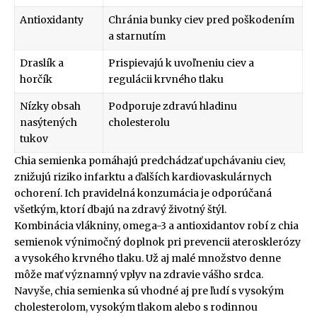
Antioxidanty
Chránia bunky ciev pred poškodením
a starnutím
Draslík a
Prispievajú k uvoľneniu ciev a
horčík
regulácii krvného tlaku
Nízky obsah
Podporuje zdravú hladinu
nasýtených
cholesterolu
tukov
Chia semienka pomáhajú predchádzať upchávaniu ciev,
znižujú riziko infarktu a ďalších kardiovaskulárnych
ochorení. Ich pravidelná konzumácia je odporúčaná
všetkým, ktorí dbajú na zdravý životný štýl.
Kombinácia vlákniny, omega-3 a antioxidantov robí z chia
semienok výnimočný doplnok pri prevencii aterosklerózy
a vysokého krvného tlaku. Už aj malé množstvo denne
môže mať významný vplyv na zdravie vášho srdca.
Navyše, chia semienka sú vhodné aj pre ľudí s vysokým
cholesterolom, vysokým tlakom alebo s rodinnou