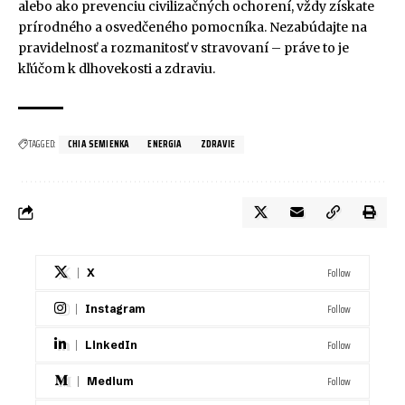
alebo ako prevenciu civilizačných ochorení, vždy získate
prírodného a osvedčeného pomocníka. Nezabúdajte na
pravidelnosť a rozmanitosť v stravovaní – práve to je
kľúčom k dlhovekosti a zdraviu.
TAGGED:
CHIA SEMIENKA
ENERGIA
ZDRAVIE
Follow
X
Follow
Instagram
Follow
LinkedIn
Follow
Medium