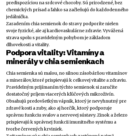
predispozíciou na srdcové choroby. Sú prirodzené, bez
chemických prísad a ľahko sa začleňujú do každodenného
jedálnička.
Zaradením chia semienok do stravy podporíte nielen
svoje fyzické, ale aj kardiovaskulárne zdravie. Vyvážená
strava spolu s pravidelným pohybom je základom
dlhovekosti a vitality.
Podpora vitality: Vitamíny a
minerály v chia semienkach
Chia semienka sú malou, no silnou zásobárňou vitamínov
a minerálov, ktoré prispievajú k celkovej vitalite a zdraviu.
Pravidelným prijímaním týchto semienok si zaručíte
dostatočný príjem viacerých kľúčových mikroživín.
Obsahujú predovšetkým vápnik, ktorý je nevyhnutný pre
zdravé kosti a zuby, ako aj horčík, ktorý podporuje
správnu funkciu svalov a nervovej sústavy. Zinok a železo
prispievajú k správnej funkcii imunitného systému a
tvorbe červených krviniek.