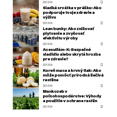
2025.10.04.
Sladká srvátka v prášku: Ako
podporuje tvoje zdravie a
výživu
2025.10.04.
Lean bunky: Ako znižovať
plytvanie a zvyšovať
efektivitu výroby
2025.10.04.
Acesulfám-K: Bezpečné
sladidlo alebo skrytá hrozba
pre zdravie?
2025.10.04.
Koreň maca a krvný tlak: Ako
môže pomôcť prírodná liečivá
rastlina
2025.10.04.
Mankozeb v
poľnohospodárstve: Výhody
a použitie v ochrane rastlín
2025.10.04.