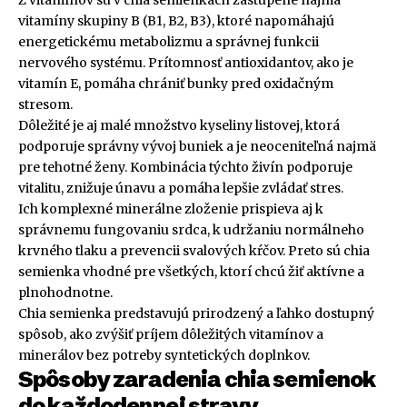
Z vitamínov sú v chia semienkach zastúpené najmä
vitamíny skupiny B (B1, B2, B3), ktoré napomáhajú
energetickému metabolizmu a správnej funkcii
nervového systému. Prítomnosť antioxidantov, ako je
vitamín E, pomáha chrániť bunky pred oxidačným
stresom.
Dôležité je aj malé množstvo kyseliny listovej, ktorá
podporuje správny vývoj buniek a je neoceniteľná najmä
pre tehotné ženy. Kombinácia týchto živín podporuje
vitalitu, znižuje únavu a pomáha lepšie zvládať stres.
Ich komplexné minerálne zloženie prispieva aj k
správnemu fungovaniu srdca, k udržaniu normálneho
krvného tlaku a prevencii svalových kŕčov. Preto sú chia
semienka vhodné pre všetkých, ktorí chcú žiť aktívne a
plnohodnotne.
Chia semienka predstavujú prirodzený a ľahko dostupný
spôsob, ako zvýšiť príjem dôležitých vitamínov a
minerálov bez potreby syntetických doplnkov.
Spôsoby zaradenia chia semienok
do každodennej stravy