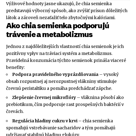
Výživové hodnoty jasne ukazujú, že chia semienka
predstavujú výborný spôsob, ako zvýšiť prísun dôležitých
látok a zároveň nezaťažiť telo zbytočnými kalóriami.
Ako chia semienka podporujú
trávenie a metabolizmus
Jednou z najdôležitejších vlastností chia semienok je ich
pozitívny vplyv na tráviaci systém a metabolizmus.
Pravidelná konzumácia týchto semienok prináša viaceré
benefity:
Podpora pravidelného vyprázdňovania
– vysoký
obsah rozpustnej aj nerozpustnej vlákniny stimuluje
črevnú peristaltiku a pomáha predchádzať zápche.
Zlepšenie črevnej mikroflóry
– vláknina pôsobí ako
prebiotikum, čím podporuje rast prospešných baktérií v
črevách.
Regulácia hladiny cukru v krvi
– chia semienka
spomaľujú vstrebávanie sacharidov a tým pomáhajú
udržiavať stabilnú hladinu glukózy.