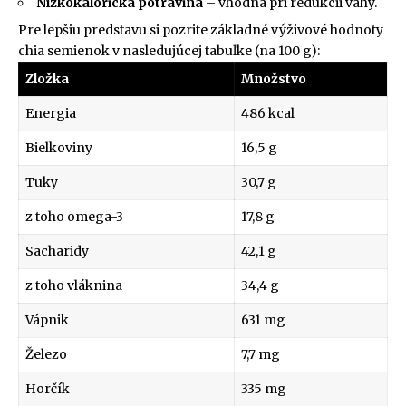
Nízkokalorická potravina
– vhodná pri redukcii váhy.
Pre lepšiu predstavu si pozrite základné výživové hodnoty
chia semienok v nasledujúcej tabuľke (na 100 g):
Zložka
Množstvo
Energia
486 kcal
Bielkoviny
16,5 g
Tuky
30,7 g
z toho omega-3
17,8 g
Sacharidy
42,1 g
z toho vláknina
34,4 g
Vápnik
631 mg
Železo
7,7 mg
Horčík
335 mg