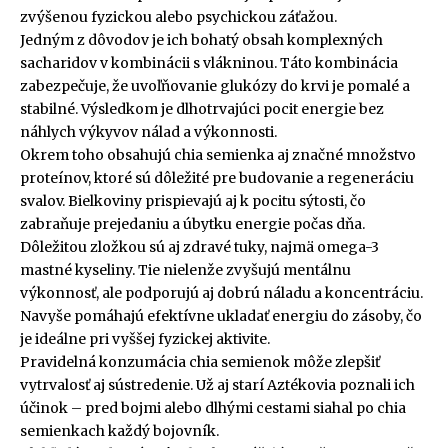
zvýšenou fyzickou alebo psychickou záťažou.
Jedným z dôvodov je ich bohatý obsah komplexných
sacharidov v kombinácii s vlákninou. Táto kombinácia
zabezpečuje, že uvoľňovanie glukózy do krvi je pomalé a
stabilné. Výsledkom je dlhotrvajúci pocit energie bez
náhlych výkyvov nálad a výkonnosti.
Okrem toho obsahujú chia semienka aj značné množstvo
proteínov, ktoré sú dôležité pre budovanie a regeneráciu
svalov. Bielkoviny prispievajú aj k pocitu sýtosti, čo
zabraňuje prejedaniu a úbytku energie počas dňa.
Dôležitou zložkou sú aj zdravé tuky, najmä omega-3
mastné kyseliny. Tie nielenže zvyšujú mentálnu
výkonnosť, ale podporujú aj dobrú náladu a koncentráciu.
Navyše pomáhajú efektívne ukladať energiu do zásoby, čo
je ideálne pri vyššej fyzickej aktivite.
Pravidelná konzumácia chia semienok môže zlepšiť
vytrvalosť aj sústredenie. Už aj starí Aztékovia poznali ich
účinok – pred bojmi alebo dlhými cestami siahal po chia
semienkach každý bojovník.