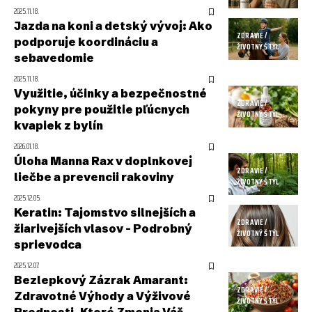
2025.11.18.
Jazda na koni a detský vývoj: Ako
ZDRAVIE /
podporuje koordináciu a
ŽIVOTNÝ ŠTÝL
sebavedomie
2025.11.18.
Využitie, účinky a bezpečnostné
ZDRAVIE /
pokyny pre použitie pľúcnych
ŽIVOTNÝ ŠTÝL
kvapiek z bylín
2026.01.18.
Úloha Manna Rax v doplnkovej
ZDRAVIE /
liečbe a prevencii rakoviny
ŽIVOTNÝ ŠTÝL
2025.12.05.
Keratin: Tajomstvo silnejších a
ZDRAVIE /
žiarivejších vlasov – Podrobný
ŽIVOTNÝ ŠTÝL
sprievodca
2025.12.07.
Bezlepkový Zázrak Amarant:
ZDRAVIE /
Zdravotné Výhody a Výživové
ŽIVOTNÝ ŠTÝL