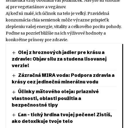
semienka vždy obohatia váš jedálniček. Navyše sú vhodné
aj pre vegetariánov a vegánov.
Aj keď sú malé, ich účinok na telo je veľký. Pravidelná
konzumácia chia semienok môže výrazne prispieť k
zlepšeniu vašej energie, vitality a celkového pocitu pohody.
Poďme sa pozrieť bližšie na ich výživové hodnoty a
konkrétne prínosy pre zdravie.
Olej z hroznových jadier pre krásu a
zdravie: Objav silu za studena lisovanej
verzie!
Zázračná MIRA voda: Podpora zdravia a
krásy cez jedinečnú minerálnu vodu
Účinky mätového oleja: priaznivé
vlastnosti, oblasti použitia a
bezpečnostné tipy
Ľan – tichý hrdina tvojej pečene! Zistíš,
ako detoxikuje tvoje telo