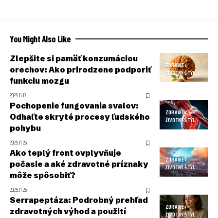
You Might Also Like
Zlepšite si pamäť konzumáciou
ZDRAVIE /
orechov: Ako prirodzene podporiť
ŽIVOTNÝ ŠTÝL
funkciu mozgu
2025.11.17.
Pochopenie fungovania svalov:
ZDRAVIE /
Odhaľte skryté procesy ľudského
ŽIVOTNÝ ŠTÝL
pohybu
2025.11.26.
Ako teplý front ovplyvňuje
ZDRAVIE /
počasie a aké zdravotné príznaky
ŽIVOTNÝ ŠTÝL
môže spôsobiť?
2025.11.26.
Serrapeptáza: Podrobný prehľad
ZDRAVIE /
zdravotných výhod a použití
ŽIVOTNÝ ŠTÝL