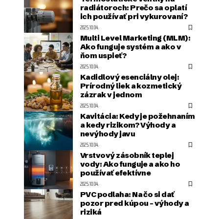
radiátoroch: Prečo sa oplatí
ich používať pri vykurovaní?
2025.10.04.
Multi Level Marketing (MLM):
Ako funguje systém a ako v
ňom uspieť?
2025.10.04.
Kadidlový esenciálny olej:
Prírodný liek a kozmetický
zázrak v jednom
2025.10.04.
Kavitácia: Kedy je požehnaním
a kedy rizikom? Výhody a
nevýhody javu
2025.10.04.
Vrstvový zásobník teplej
vody: Ako funguje a ako ho
používať efektívne
2025.10.04.
PVC podlaha: Na čo si dať
pozor pred kúpou – výhody a
riziká