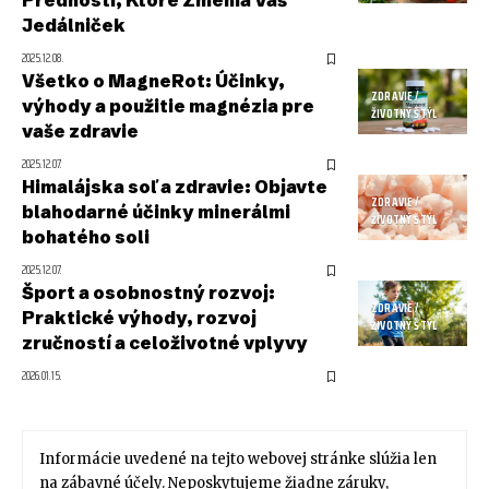
Prednosti, Ktoré Zmenia Váš
Jedálniček
2025.12.08.
Všetko o MagneRot: Účinky,
ZDRAVIE /
výhody a použitie magnézia pre
ŽIVOTNÝ ŠTÝL
vaše zdravie
2025.12.07.
Himalájska soľ a zdravie: Objavte
ZDRAVIE /
blahodarné účinky minerálmi
ŽIVOTNÝ ŠTÝL
bohatého soli
2025.12.07.
Šport a osobnostný rozvoj:
ZDRAVIE /
Praktické výhody, rozvoj
ŽIVOTNÝ ŠTÝL
zručností a celoživotné vplyvy
2026.01.15.
Informácie uvedené na tejto webovej stránke slúžia len
na zábavné účely. Neposkytujeme žiadne záruky,