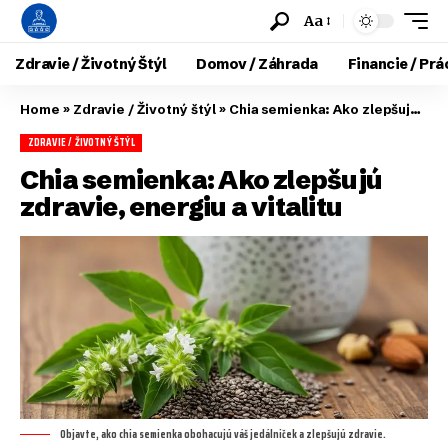
Aa
Zdravie / Životný Štýl
Domov / Záhrada
Financie / Prá
Home
»
Zdravie / Životný štýl
»
Chia semienka: Ako zlepšujú zdravie, energiu a vitalitu
ZDRAVIE / ŽIVOTNÝ ŠTÝL
Chia semienka: Ako zlepšujú
zdravie, energiu a vitalitu
Objavte, ako chia semienka obohacujú váš jedálniček a zlepšujú zdravie.