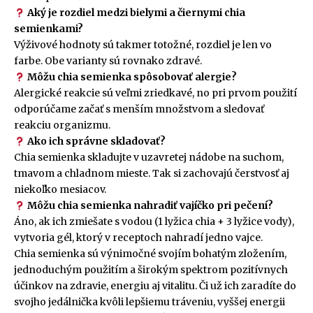
Aký je rozdiel medzi bielymi a čiernymi chia
semienkami?
Výživové hodnoty sú takmer totožné, rozdiel je len vo
farbe. Obe varianty sú rovnako zdravé.
Môžu chia semienka spôsobovať alergie?
Alergické reakcie sú veľmi zriedkavé, no pri prvom použití
odporúčame začať s menším množstvom a sledovať
reakciu organizmu.
Ako ich správne skladovať?
Chia semienka skladujte v uzavretej nádobe na suchom,
tmavom a chladnom mieste. Tak si zachovajú čerstvosť aj
niekoľko mesiacov.
Môžu chia semienka nahradiť vajíčko pri pečení?
Áno, ak ich zmiešate s vodou (1 lyžica chia + 3 lyžice vody),
vytvoria gél, ktorý v receptoch nahradí jedno vajce.
Chia semienka sú výnimočné svojím bohatým zložením,
jednoduchým použitím a širokým spektrom pozitívnych
účinkov na zdravie, energiu aj vitalitu. Či už ich zaradíte do
svojho jedálnička kvôli lepšiemu tráveniu, vyššej energii