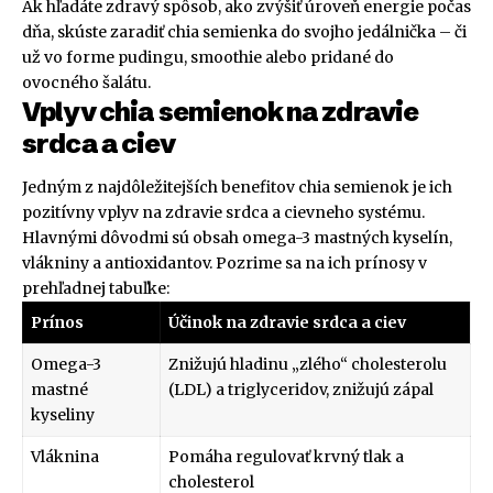
Ak hľadáte zdravý spôsob, ako zvýšiť úroveň energie počas
dňa, skúste zaradiť chia semienka do svojho jedálnička – či
už vo forme pudingu, smoothie alebo pridané do
ovocného šalátu.
Vplyv chia semienok na zdravie
srdca a ciev
Jedným z najdôležitejších benefitov chia semienok je ich
pozitívny vplyv na zdravie srdca a cievneho systému.
Hlavnými dôvodmi sú obsah omega-3 mastných kyselín,
vlákniny a antioxidantov. Pozrime sa na ich prínosy v
prehľadnej tabuľke:
Prínos
Účinok na zdravie srdca a ciev
Omega-3
Znižujú hladinu „zlého“ cholesterolu
mastné
(LDL) a triglyceridov, znižujú zápal
kyseliny
Vláknina
Pomáha regulovať krvný tlak a
cholesterol