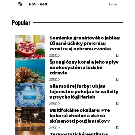
Follow
RSS Feed
Popular
Semienka granátového jablka:
Úžasné účinky pre krásu
zvnútra aj ochranu zvonka
2025.10.04.
Špongiózny koral a jeho vplyv
na ekosystém a ľudské
zdravie
2025.10.04.
Sila modrej farby: Objav
tajomstvo pokoja a kreativity
v psychológii farieb
2025.10.04.
Multifokálne okuliare: Pre
koho sú vhodné a aké sú
skúsenosti používateľov?
2025.10.04.
Termostatické ventily na