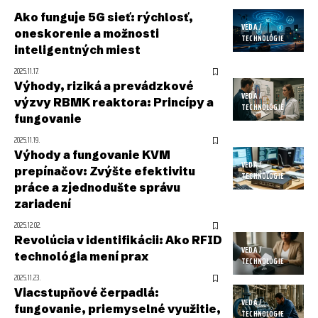
Ako funguje 5G sieť: rýchlosť,
VEDA /
oneskorenie a možnosti
TECHNOLÓGIE
inteligentných miest
2025.11.17.
Výhody, riziká a prevádzkové
VEDA /
výzvy RBMK reaktora: Princípy a
TECHNOLÓGIE
fungovanie
2025.11.19.
Výhody a fungovanie KVM
VEDA /
prepínačov: Zvýšte efektivitu
TECHNOLÓGIE
práce a zjednodušte správu
zariadení
2025.12.02.
Revolúcia v identifikácii: Ako RFID
VEDA /
technológia mení prax
TECHNOLÓGIE
2025.11.23.
Viacstupňové čerpadlá:
VEDA /
fungovanie, priemyselné využitie,
TECHNOLÓGIE