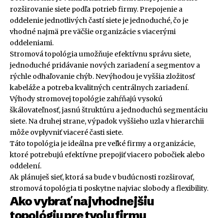
rozširovanie siete podľa potrieb firmy. Prepojenie a
oddelenie jednotlivých častí siete je jednoduché, čo je
vhodné najmä pre väčšie organizácie s viacerými
oddeleniami.
Stromová topológia umožňuje efektívnu správu siete,
jednoduché pridávanie nových zariadení a segmentov a
rýchle odhaľovanie chýb. Nevýhodou je vyššia zložitosť
kabeláže a potreba kvalitných centrálnych zariadení.
Výhody stromovej topológie zahŕňajú vysokú
škálovateľnosť, jasnú štruktúru a jednoduchú segmentáciu
siete. Na druhej strane, výpadok vyššieho uzla v hierarchii
môže ovplyvniť viaceré časti siete.
Táto topológia je ideálna pre veľké firmy a organizácie,
ktoré potrebujú efektívne prepojiť viacero pobočiek alebo
oddelení.
Ak plánuješ sieť, ktorá sa bude v budúcnosti rozširovať,
stromová topológia ti poskytne najviac slobody a flexibility.
Ako vybrať najvhodnejšiu
topológiu pre tvoju firmu