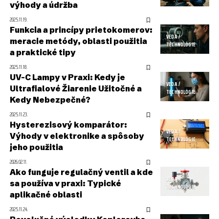
výhody a údržba
2025.11.19.
Funkcia a princípy prietokomerov:
VEDA /
meracie metódy, oblasti použitia
TECHNOLÓGIE
a praktické tipy
2025.11.18.
UV-C Lampy v Praxi: Kedy je
VEDA /
Ultrafialové Žiarenie Užitočné a
TECHNOLÓGIE
Kedy Nebezpečné?
2025.11.23.
Hysterezisový komparátor:
VEDA /
Výhody v elektronike a spôsoby
TECHNOLÓGIE
jeho použitia
2026.02.11.
Ako funguje regulačný ventil a kde
VEDA /
sa používa v praxi: Typické
TECHNOLÓGIE
aplikačné oblasti
2025.11.24.