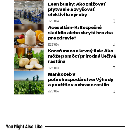
Lean bunky: Ako znižovať
plytvanie a zvyšovať
efektivitu výroby
2025.10.04.
Acesulfám-K: Bezpečné
sladidlo alebo skrytá hrozba
pre zdravie?
2025.10.04.
Koreň maca a krvný tlak: Ako
môže pomôcť prírodná liečivá
rastlina
2025.10.04.
Mankozeb v
poľnohospodárstve: Výhody
a použitie v ochrane rastlín
2025.10.04.
You Might Also Like