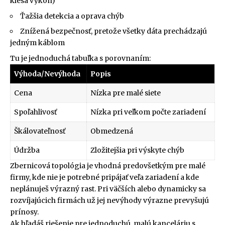
klesá výkon)
Ťažšia detekcia a oprava chýb
Znížená bezpečnosť, pretože všetky dáta prechádzajú
jedným káblom
Tu je jednoduchá tabuľka s porovnaním:
Výhoda/Nevýhoda
Popis
Cena
Nízka pre malé siete
Spoľahlivosť
Nízka pri veľkom počte zariadení
Škálovateľnosť
Obmedzená
Údržba
Zložitejšia pri výskyte chýb
Zbernicová topológia je vhodná predovšetkým pre malé
firmy, kde nie je potrebné pripájať veľa zariadení a kde
neplánuješ výrazný rast. Pri väčších alebo dynamicky sa
rozvíjajúcich firmách už jej nevýhody výrazne prevyšujú
prínosy.
Ak hľadáš riešenie pre jednoduchú, malú kanceláriu s