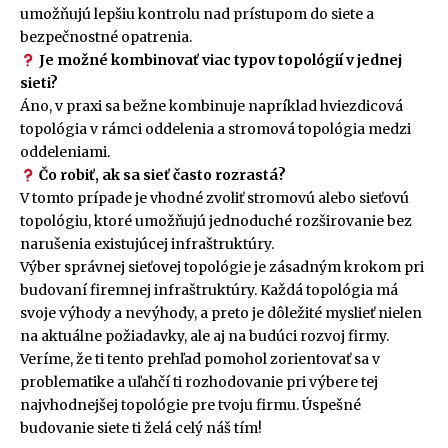
umožňujú lepšiu kontrolu nad prístupom do siete a
bezpečnostné opatrenia.
Je možné kombinovať viac typov topológií v jednej
sieti?
Áno, v praxi sa bežne kombinuje napríklad hviezdicová
topológia v rámci oddelenia a stromová topológia medzi
oddeleniami.
Čo robiť, ak sa sieť často rozrastá?
V tomto prípade je vhodné zvoliť stromovú alebo sieťovú
topológiu, ktoré umožňujú jednoduché rozširovanie bez
narušenia existujúcej infraštruktúry.
Výber správnej sieťovej topológie je zásadným krokom pri
budovaní firemnej infraštruktúry. Každá topológia má
svoje výhody a nevýhody, a preto je dôležité myslieť nielen
na aktuálne požiadavky, ale aj na budúci rozvoj firmy.
Veríme, že ti tento prehľad pomohol zorientovať sa v
problematike a uľahčí ti rozhodovanie pri výbere tej
najvhodnejšej topológie pre tvoju firmu. Úspešné
budovanie siete ti želá celý náš tím!