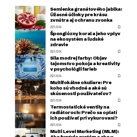
Semienka granátového jablka:
Úžasné účinky pre krásu
zvnútra aj ochranu zvonka
2025.10.04.
Špongiózny koral a jeho vplyv
na ekosystém a ľudské
zdravie
2025.10.04.
Sila modrej farby: Objav
tajomstvo pokoja a kreativity
v psychológii farieb
2025.10.04.
Multifokálne okuliare: Pre
koho sú vhodné a aké sú
skúsenosti používateľov?
2025.10.04.
Termostatické ventily na
radiátoroch: Prečo sa oplatí
ich používať pri vykurovaní?
2025.10.04.
Multi Level Marketing (MLM):
Ako funguje systém a ako v