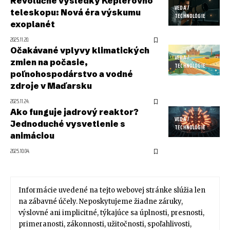
Revolučné výsledky Keplerovho
VEDA /
teleskopu: Nová éra výskumu
TECHNOLÓGIE
exoplanét
2025.11.20.
Očakávané vplyvy klimatických
VEDA /
zmien na počasie,
TECHNOLÓGIE
poľnohospodárstvo a vodné
zdroje v Maďarsku
2025.11.24.
Ako funguje jadrový reaktor?
VEDA /
Jednoduché vysvetlenie s
TECHNOLÓGIE
animáciou
2025.10.04.
Informácie uvedené na tejto webovej stránke slúžia len
na zábavné účely. Neposkytujeme žiadne záruky,
výslovné ani implicitné, týkajúce sa úplnosti, presnosti,
primeranosti, zákonnosti, užitočnosti, spoľahlivosti,