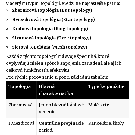
viacerými typmi topológií. Medzi tie najčastejšie patria:
Zbernicová topológia (Bus topology)
Hviezdicová topológia (Star topology)
Kruhová topológia (Ring topology)
Stromová topológia (Tree topology)
Sieťová topológia (Mesh topology)
Každá z týchto topológií má svoje špecifiká, ktoré
ovplyvňujú nielen spôsob zapojenia zariadení, ale aj ich
celkovú funkčnosť a efektivitu.
Pre rýchle porovnanie si pozri základnú tabuľku:
Topológia
Hlavná
Typické použitie
charakteristika
Zbernicová
Jedno hlavné káblové
Malé siete
vedenie
Hviezdicová
Centrálne prepínacie
Kancelárie, školy
zariad.