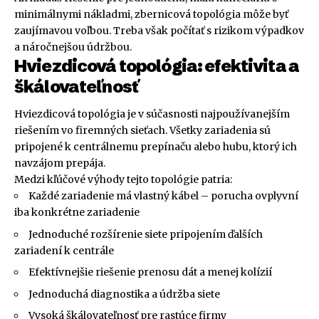
minimálnymi nákladmi, zbernicová topológia môže byť
zaujímavou voľbou. Treba však počítať s rizikom výpadkov
a náročnejšou údržbou.
Hviezdicová topológia: efektivita a
škálovateľnosť
Hviezdicová topológia je v súčasnosti najpoužívanejším
riešením vo firemných sieťach. Všetky zariadenia sú
pripojené k centrálnemu prepínaču alebo hubu, ktorý ich
navzájom prepája.
Medzi kľúčové výhody tejto topológie patria:
Každé zariadenie má vlastný kábel – porucha ovplyvní
iba konkrétne zariadenie
Jednoduché rozšírenie siete pripojením ďalších
zariadení k centrále
Efektívnejšie riešenie prenosu dát a menej kolízií
Jednoduchá diagnostika a údržba siete
Vysoká škálovateľnosť pre rastúce firmy