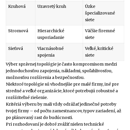
Kruhová
Uzavretý kruh
Úzke
špecializované
siete
Stromová
Hierarchické
Väčšie firemné
usporiadanie
siete
Sieťová
Viacnásobné
Veľké, kritické
spojenia
siete
Výber správnej topológie je často kompromisom medzi
jednoduchosťou zapojenia, nákladmi, spoľahlivosťou,
možnosťou rozšírenia a bezpečnosťou.
Niektoré topológie sú vhodnejšie pre malé firmy, iné pre
stredné a veľké organizácie, ktoré potrebujú robustné a
rozšíriteľné riešenie.
Kritériá výberu by mali vždy odrážať jedinečné potreby
tvojej firmy – od počtu zamestnancov, typov zariadení, až
po plánovaný rast do budúcnosti.
Pri rozhodovaní je dobré zvážiť nielen technické