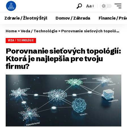
Aa
Zdravie / Životný Štýl
Domov / Záhrada
Financie / Prá
Home
»
Veda / Technológie
»
Porovnanie sieťových topológií: Ktorá je najlepšia pre tvoju firmu?
VEDA / TECHNOLÓGIE
Porovnanie sieťových topológií:
Ktorá je najlepšia pre tvoju
firmu?