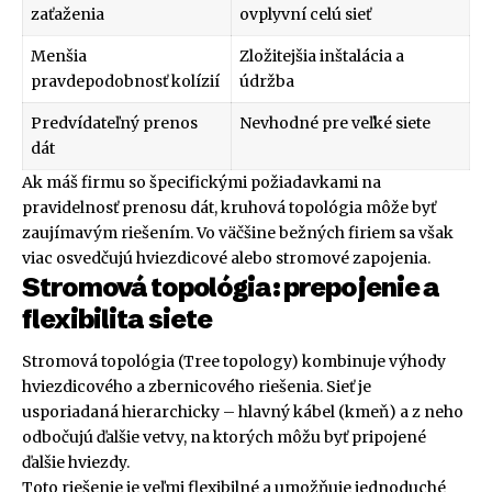
zaťaženia
ovplyvní celú sieť
Menšia
Zložitejšia inštalácia a
pravdepodobnosť kolízií
údržba
Predvídateľný prenos
Nevhodné pre veľké siete
dát
Ak máš firmu so špecifickými požiadavkami na
pravidelnosť prenosu dát, kruhová topológia môže byť
zaujímavým riešením. Vo väčšine bežných firiem sa však
viac osvedčujú hviezdicové alebo stromové zapojenia.
Stromová topológia: prepojenie a
flexibilita siete
Stromová topológia (Tree topology) kombinuje výhody
hviezdicového a zbernicového riešenia. Sieť je
usporiadaná hierarchicky – hlavný kábel (kmeň) a z neho
odbočujú ďalšie vetvy, na ktorých môžu byť pripojené
ďalšie hviezdy.
Toto riešenie je veľmi flexibilné a umožňuje jednoduché