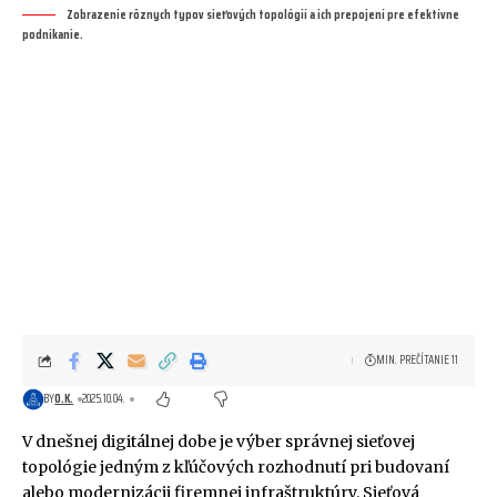
Zobrazenie rôznych typov sieťových topológií a ich prepojení pre efektívne
podnikanie.
MIN. PREČÍTANIE 11
BY
O.K.
2025.10.04.
V dnešnej digitálnej dobe je výber správnej sieťovej
topológie jedným z kľúčových rozhodnutí pri budovaní
alebo modernizácii firemnej infraštruktúry. Sieťová