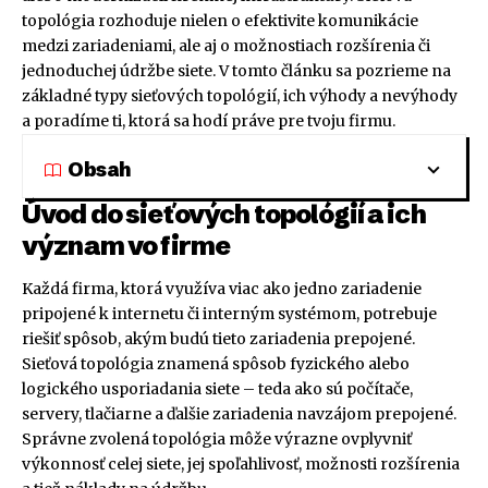
topológia rozhoduje nielen o efektivite komunikácie
medzi zariadeniami, ale aj o možnostiach rozšírenia či
jednoduchej údržbe siete. V tomto článku sa pozrieme na
základné typy sieťových topológií, ich výhody a nevýhody
a poradíme ti, ktorá sa hodí práve pre tvoju firmu.
Obsah
Úvod do sieťových topológií a ich
význam vo firme
Každá firma, ktorá využíva viac ako jedno zariadenie
pripojené k internetu či interným systémom, potrebuje
riešiť spôsob, akým budú tieto zariadenia prepojené.
Sieťová topológia znamená spôsob fyzického alebo
logického usporiadania siete – teda ako sú počítače,
servery, tlačiarne a ďalšie zariadenia navzájom prepojené.
Správne zvolená topológia môže výrazne ovplyvniť
výkonnosť celej siete, jej spoľahlivosť, možnosti rozšírenia