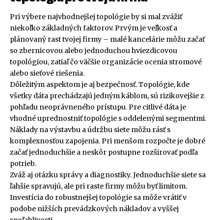
Pri výbere najvhodnejšej topológie by si mal zvážiť
niekoľko základných faktorov. Prvým je veľkosť a
plánovaný rast tvojej firmy – malé kancelárie môžu začať
so zbernicovou alebo jednoduchou hviezdicovou
topológiou, zatiaľ čo väčšie organizácie ocenia stromové
alebo sieťové riešenia.
Dôležitým aspektom je aj bezpečnosť. Topológie, kde
všetky dáta prechádzajú jedným káblom, sú rizikovejšie z
pohľadu neoprávneného prístupu. Pre citlivé dáta je
vhodné uprednostniť topológie s oddelenými segmentmi.
Náklady na výstavbu a údržbu siete môžu rásť s
komplexnosťou zapojenia. Pri menšom rozpočte je dobré
začať jednoduchšie a neskôr postupne rozširovať podľa
potrieb.
Zváž aj otázku správy a diagnostiky. Jednoduchšie siete sa
ľahšie spravujú, ale pri raste firmy môžu byť limitom.
Investícia do robustnejšej topológie sa môže vrátiť v
podobe nižších prevádzkových nákladov a vyššej
spoľahlivosti.