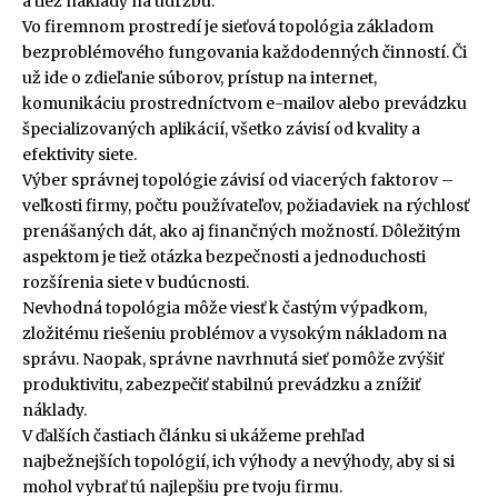
a tiež náklady na údržbu.
Vo firemnom prostredí je sieťová topológia základom
bezproblémového fungovania každodenných činností. Či
už ide o zdieľanie súborov, prístup na internet,
komunikáciu prostredníctvom e-mailov alebo prevádzku
špecializovaných aplikácií, všetko závisí od kvality a
efektivity siete.
Výber správnej topológie závisí od viacerých faktorov –
veľkosti firmy, počtu používateľov, požiadaviek na rýchlosť
prenášaných dát, ako aj finančných možností. Dôležitým
aspektom je tiež otázka bezpečnosti a jednoduchosti
rozšírenia siete v budúcnosti.
Nevhodná topológia môže viesť k častým výpadkom,
zložitému riešeniu problémov a vysokým nákladom na
správu. Naopak, správne navrhnutá sieť pomôže zvýšiť
produktivitu, zabezpečiť stabilnú prevádzku a znížiť
náklady.
V ďalších častiach článku si ukážeme prehľad
najbežnejších topológií, ich výhody a nevýhody, aby si si
mohol vybrať tú najlepšiu pre tvoju firmu.