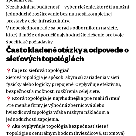
Nezabudni na budúcnosť – vyber riešenie, ktoré ti umožní
jednoduché rozširovanie bez nutnosti kompletnej
prestavby celej infraštruktúry.
V neposlednom rade sa poraď s odborníkom na siete,
ktorý ti môže odporučiť najvhodnejšie riešenie pre tvoje
špecifické požiadavky.
Často kladené otázky a odpovede o
sieťových topológiách
Čo je to sieťová topológia?
Sieťová topológia je spôsob, akým sú zariadenia v sieti
fyzicky alebo logicky prepojené. Ovplyvňuje efektivitu,
bezpečnosť a možnosti rozšírenia celej siete.
Ktorá topológia je najvhodnejšia pre malú firmu?
Pre menšie firmy je výhodná zbernicová alebo
hviezdicová topológia vďaka nízkym nákladom a
jednoduchosti zapojenia.
Ako ovplyvňuje topológia bezpečnosť siete?
Topológie s centrálnym bodom (hviezdicová, stromová)