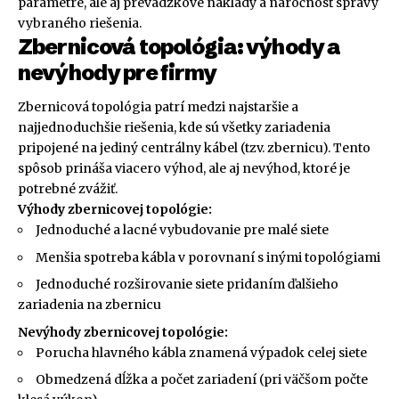
parametre, ale aj prevádzkové náklady a náročnosť správy
vybraného riešenia.
Zbernicová topológia: výhody a
nevýhody pre firmy
Zbernicová topológia patrí medzi najstaršie a
najjednoduchšie riešenia, kde sú všetky zariadenia
pripojené na jediný centrálny kábel (tzv. zbernicu). Tento
spôsob prináša viacero výhod, ale aj nevýhod, ktoré je
potrebné zvážiť.
Výhody zbernicovej topológie:
Jednoduché a lacné vybudovanie pre malé siete
Menšia spotreba kábla v porovnaní s inými topológiami
Jednoduché rozširovanie siete pridaním ďalšieho
zariadenia na zbernicu
Nevýhody zbernicovej topológie:
Porucha hlavného kábla znamená výpadok celej siete
Obmedzená dĺžka a počet zariadení (pri väčšom počte