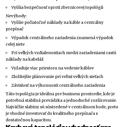
Vyššia bezpečnosť oproti zbernicovej topológii
Nevýhody:
Vyššie počiatočné náklady na káble a centrálny
prepínač
Výpadok centrálneho zariadenia znamená výpadok
celej siete
Pri veľkých vzdialenostiach medzi zariadeniami rastú
náklady na kabeláž
Vyžaduje viac priestoru na vedenie káblov
Zložitejšie plánovanie pri veľmi veľkých sieťach
Závislosť na výkonnosti centrálneho zariadenia
Táto topológia je ideálna pre business prostredie, kde je
potrebná stabilná prevádzka a jednoduché rozširovanie.
Najväčšie slabiny sú sústredené v centrálnom bode, preto
je vhodné investovať do kvalitného prepínača s
dostatočnou kapacitou.