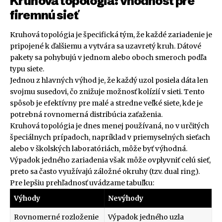
Kruhová topológia: vhodnosť pre
firemnú sieť
Kruhová topológia je špecifická tým, že každé zariadenie je
pripojené k ďalšiemu a vytvára sa uzavretý kruh. Dátové
pakety sa pohybujú v jednom alebo oboch smeroch podľa
typu siete.
Jednou z hlavných výhod je, že každý uzol posiela dáta len
svojmu susedovi, čo znižuje možnosť kolízií v sieti. Tento
spôsob je efektívny pre malé a stredne veľké siete, kde je
potrebná rovnomerná distribúcia zaťaženia.
Kruhová topológia je dnes menej používaná, no v určitých
špeciálnych prípadoch, napríklad v priemyselných sieťach
alebo v školských laboratóriách, môže byť výhodná.
Výpadok jedného zariadenia však môže ovplyvniť celú sieť,
preto sa často využívajú záložné okruhy (tzv. dual ring).
Pre lepšiu prehľadnosť uvádzame tabuľku:
Výhody
Nevýhody
Rovnomerné rozloženie
Výpadok jedného uzla