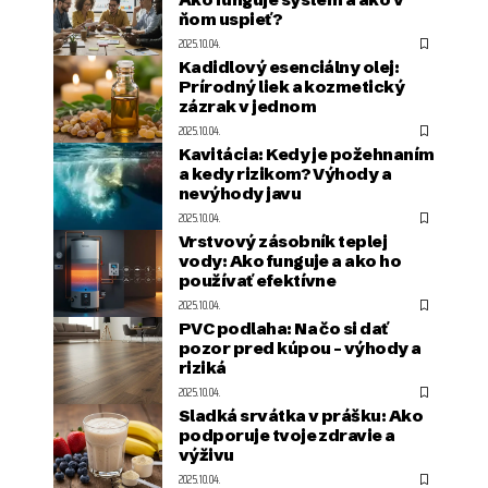
ňom uspieť?
2025.10.04.
Kadidlový esenciálny olej:
Prírodný liek a kozmetický
zázrak v jednom
2025.10.04.
Kavitácia: Kedy je požehnaním
a kedy rizikom? Výhody a
nevýhody javu
2025.10.04.
Vrstvový zásobník teplej
vody: Ako funguje a ako ho
používať efektívne
2025.10.04.
PVC podlaha: Na čo si dať
pozor pred kúpou – výhody a
riziká
2025.10.04.
Sladká srvátka v prášku: Ako
podporuje tvoje zdravie a
výživu
2025.10.04.