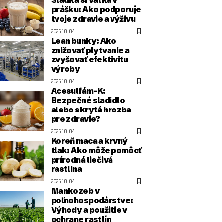
prášku: Ako podporuje
tvoje zdravie a výživu
2025.10.04.
Lean bunky: Ako
znižovať plytvanie a
zvyšovať efektivitu
výroby
2025.10.04.
Acesulfám-K:
Bezpečné sladidlo
alebo skrytá hrozba
pre zdravie?
2025.10.04.
Koreň maca a krvný
tlak: Ako môže pomôcť
prírodná liečivá
rastlina
2025.10.04.
Mankozeb v
poľnohospodárstve:
Výhody a použitie v
ochrane rastlín