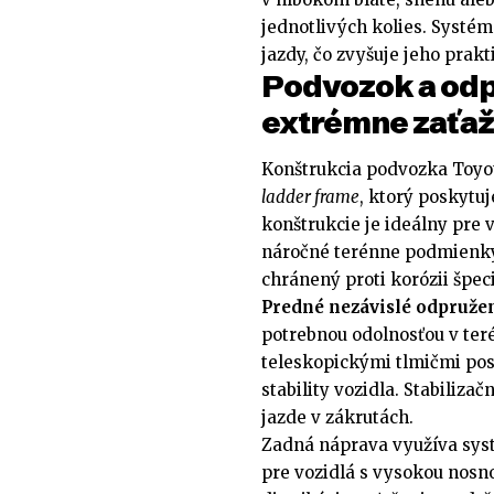
jednotlivých kolies. Systém
jazdy, čo zvyšuje jeho prak
Podvozok a odp
extrémne zaťaž
Konštrukcia podvozka Toyo
ladder frame
, ktorý poskytu
konštrukcie je ideálny pre 
náročné terénne podmienky.
chránený proti korózii špec
Predné nezávislé odpruže
potrebnou odolnosťou v ter
teleskopickými tlmičmi pos
stability vozidla. Stabiliza
jazde v zákrutách.
Zadná náprava využíva syst
pre vozidlá s vysokou nos