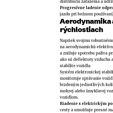
distribúciu zaťaženia a udrž
Progresívne ladenie odpr
jazdu pri bežnom používaní,
Aerodynamika a 
rýchlostiach
Napriek svojmu robustnému
na aerodynamickú efektívno
a znižuje spotrebu paliva pr
ako sú deflektory vzduchu a
stabilite vozidla.
Systém elektronickej stabil
monitoruje správanie vozid
brzdeným jednotlivých kolie
mokrej alebo šmykľavej voz
vozidlom.
Riadenie s elektrickým p
cesty a umožňuje presné m