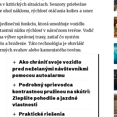
a v kritických situáciach. Senzory priebežne
 uhol náklonu, rýchlosť otáčania kolies a smer
jedinečnú funkciu, ktorá umožňuje vozidlu
tantnú nízku rýchlosť v náročnom teréne. Vodič
na výber správnej trasy, zatiaľ čo systém
iu a brzdenie. Táto technológia je obzvlášť
trmých svahov alebo kamenistého terénu.
Ako chrániť svoje vozidlo
pred neželanými návštevníkmi
pomocou autoalarmu
Podrobný sprievodca
kontrastnou pružinou na skútri:
Zlepšite pohodlie a jazdné
vlastnosti
Praktické riešenia