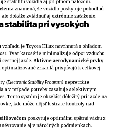
uje stabilitu vozidla aj pri plnom naložení.
uženia
znamená, že vozidlo poskytuje pohodlnú
 ale dokáže zvládnuť aj extrémne zaťaženie.
stabilita pri vysokých
 vzhľadu je Toyota Hilux navrhnutá s ohľadom
sť. Tvar karosérie minimalizuje odpor vzduchu
i cestnej jazde.
Aktívne aerodynamické prvky
 optimalizované zrkadlá prispívajú k celkovej
ity
(Electronic Stability Program)
nepretržite
la a v prípade potreby zasahuje selektívnym
s. Tento systém je obzvlášť dôležitý pri jazde na
ovke, kde môže dôjsť k strate kontroly nad
osilňovačom
poskytuje optimálnu spätnú väzbu z
anévrovanie aj v náročných podmienkach.