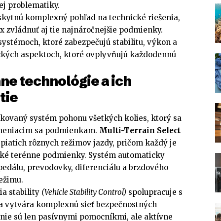
ej problematiky.
kytnú komplexný pohľad na technické riešenia,
x zvládnuť aj tie najnáročnejšie podmienky.
ystémoch, ktoré zabezpečujú stabilitu, výkon a
ických aspektoch, ktoré ovplyvňujú každodennú
ne technológie a ich
tie
tikovaný systém pohonu všetkých kolies, ktorý sa
 meniacim sa podmienkam.
Multi-Terrain Select
piatich rôznych režimov jazdy, pričom každý je
ické terénne podmienky. Systém automaticky
 pedálu, prevodovky, diferenciálu a brzdového
ežimu.
a stability
(Vehicle Stability Control)
spolupracuje s
 vytvára komplexnú sieť bezpečnostných
 nie sú len pasívnymi pomocníkmi, ale aktívne