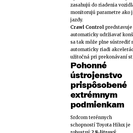
zasahujú do riadenia vozidl
monitorujú parametre ako je
jazdy.
Crawl Control
predstavuje 
automaticky udržiavať konš
sa tak môže plne sústrediť 
automaticky riadi akcelerác
užitočná pri prekonávaní s
Pohonné
ústrojenstvo
prispôsobené
extrémnym
podmienkam
Srdcom terénnych
schopností Toyota Hilux je
robustný
2.8-litrový