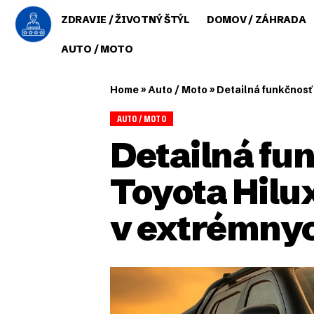
ZDRAVIE / ŽIVOTNÝ ŠTÝL
DOMOV / ZÁHRADA
AUTO / MOTO
Home
»
Auto / Moto
»
Detailná funkčnosť
AUTO / MOTO
Detailná fu
Toyota Hilu
v extrémny