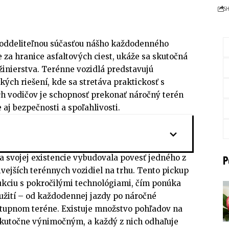
S
eoddeliteľnou súčasťou nášho každodenného
 za hranice asfaltových ciest, ukáže sa skutočná
inierstva. Terénne vozidlá predstavujú
kých riešení, kde sa stretáva praktickosť s
h vodičov je schopnosť prekonať náročný terén
 aj bezpečnosti a spoľahlivosti.
ia svojej existencie vybudovala povesť jedného z
P
ivejších terénnych vozidiel na trhu. Tento pickup
kciu s pokročilými technológiami, čím ponúka
oužití – od každodennej jazdy po náročné
stupnom teréne. Existuje množstvo pohľadov na
 skutočne výnimočným, a každý z nich odhaľuje