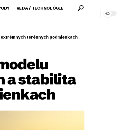
VODY
VEDA / TECHNOLÓGIE
a v extrémnych terénnych podmienkach
 modelu
a stabilita
ienkach