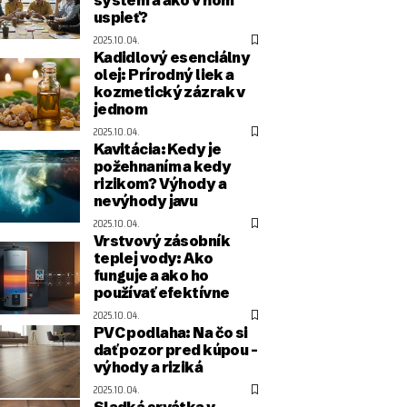
uspieť?
2025.10.04.
Kadidlový esenciálny
olej: Prírodný liek a
kozmetický zázrak v
jednom
2025.10.04.
Kavitácia: Kedy je
požehnaním a kedy
rizikom? Výhody a
nevýhody javu
2025.10.04.
Vrstvový zásobník
teplej vody: Ako
funguje a ako ho
používať efektívne
2025.10.04.
PVC podlaha: Na čo si
dať pozor pred kúpou –
výhody a riziká
2025.10.04.
Sladká srvátka v