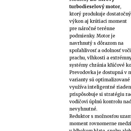
turbodieselový motor
,
ktorý produkuje dostatočný
výkon aj krútiaci moment
pre náročné terénne
podmienky. Motor je
navrhnutý s dôrazom na
spoľahlivosť a odolnosť voči
prachu, vlhkosti a extrémny
systémy chránia kľúčové k
Prevodovka je dostupná v m
varianty sú optimalizované
využíva inteligentné riade
prispôsobuje si stratégiu r
vodičovi úplnú kontrolu na
nevyhnutné.
Reduktor s možnosťou uzamk
moment rovnomerne medzi vš
v hlbokom blate, snehu ale