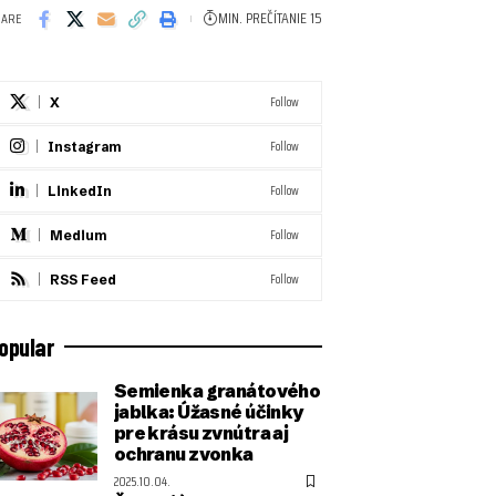
MIN. PREČÍTANIE 15
HARE
Follow
X
Follow
Instagram
Follow
LinkedIn
Follow
Medium
Follow
RSS Feed
opular
Semienka granátového
jablka: Úžasné účinky
pre krásu zvnútra aj
ochranu zvonka
2025.10.04.