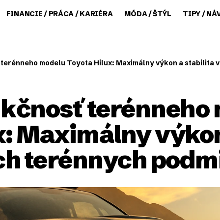
FINANCIE / PRÁCA / KARIÉRA
MÓDA / ŠTÝL
TIPY / NÁ
 terénneho modelu Toyota Hilux: Maximálny výkon a stabilit
nkčnosť terénneho
x: Maximálny výkon 
ch terénnych podm