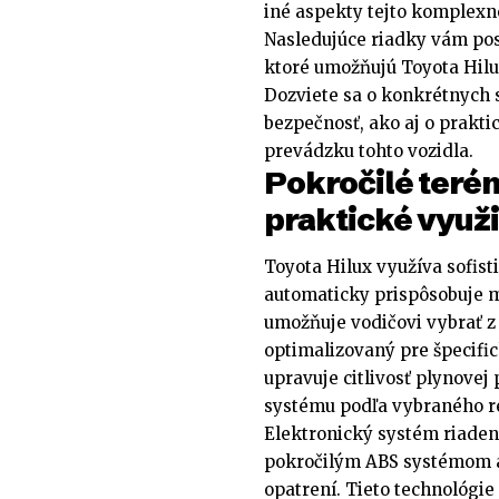
iné aspekty tejto komplexn
Nasledujúce riadky vám pos
ktoré umožňujú Toyota Hilu
Dozviete sa o konkrétnych s
bezpečnosť, ako aj o prakt
prevádzku tohto vozidla.
Pokročilé terén
praktické využi
Toyota Hilux využíva sofis
automaticky prispôsobuje
umožňuje vodičovi vybrať z 
optimalizovaný pre špecif
upravuje citlivosť plynovej
systému podľa vybraného r
Elektronický systém riadeni
pokročilým ABS systémom a
opatrení. Tieto technológie