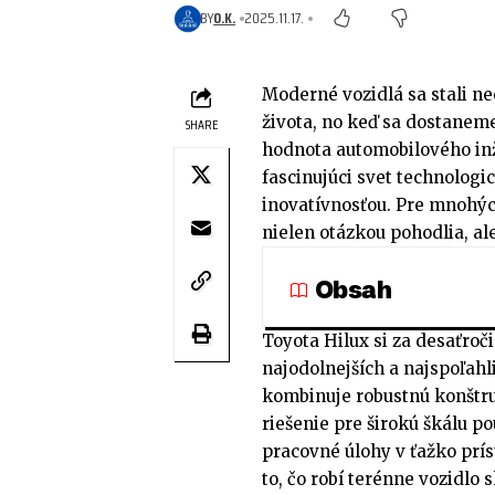
BY
O.K.
2025.11.17.
Moderné vozidlá sa stali n
života, no keď sa dostaneme
SHARE
hodnota automobilového inž
fascinujúci svet technologic
inovatívnosťou. Pre mnohýc
nielen otázkou pohodlia, ale
Obsah
Toyota Hilux si za desaťroč
najodolnejších a najspoľahl
kombinuje robustnú konštru
riešenie pre širokú škálu p
pracovné úlohy v ťažko prí
to, čo robí terénne vozidlo