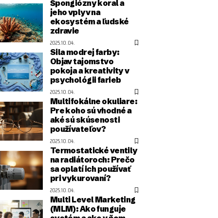
Špongiózny koral a
jeho vplyv na
ekosystém a ľudské
zdravie
2025.10.04.
Sila modrej farby:
Objav tajomstvo
pokoja a kreativity v
psychológii farieb
2025.10.04.
Multifokálne okuliare:
Pre koho sú vhodné a
aké sú skúsenosti
používateľov?
2025.10.04.
Termostatické ventily
na radiátoroch: Prečo
sa oplatí ich používať
pri vykurovaní?
2025.10.04.
Multi Level Marketing
(MLM): Ako funguje
systém a ako v ňom