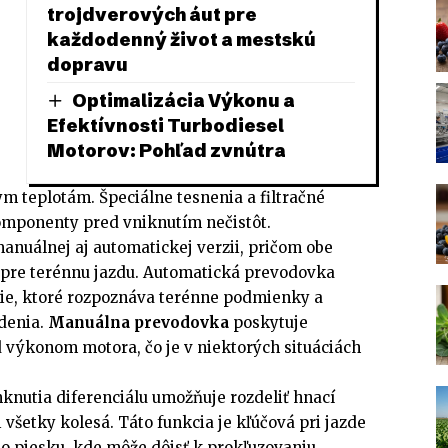
trojdverových áut pre
každodenný život a mestskú
dopravu
Optimalizácia Výkonu a
Efektívnosti Turbodiesel
Motorov: Pohľad zvnútra
m teplotám. Špeciálne tesnenia a filtračné
omponenty pred vniknutím nečistôt.
anuálnej aj automatickej verzii, pričom obe
 pre terénnu jazdu. Automatická prevodovka
nie, ktoré rozpoznáva terénne podmienky a
adenia.
Manuálna prevodovka
poskytuje
d výkonom motora, čo je v niektorých situáciách
nutia diferenciálu umožňuje rozdeliť hnací
etky kolesá. Táto funkcia je kľúčová pri jazde
bo piesku, kde môže dôjsť k prokľuzovaniu