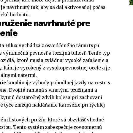
 je navrhnutý tak, aby sa dal aktivovať aj počas
tickú hodnotu.
ruženie navrhnuté pre
enie
ta Hilux vychádza z osvedčeného rámu typu
je výnimočnú pevnosť a torzijnú tuhosť. Tento typ
vozidlá, ktoré musia zvládnuť vysoké zaťaženie a
 Rám je vyrobený z vysokopevnostnej ocele a je
iálnymi nátermi.
nie
kombinuje výhody pohodlnej jazdy na ceste s
éne. Dvojité ramená s vinutými pružinami a
kytujú dostatočný zdvih kolesa pri zachovaní
čné tyče znižujú nakláňanie karosérie pri rýchlej
ém listových pružín, ktoré sú obzvlášť vhodné
nosťou. Tento systém zabezpečuje rovnomernú