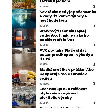
zázrak v jednom
2025.10.04.
Kavitácia: Kedy je požehnaním
a kedy rizikom? Výhody a
nevýhody javu
2025.10.04.
Vrstvový zásobník teplej
vody: Ako funguje a ako ho
používať efektívne
2025.10.04.
PVC podlaha: Na čo si dať
pozor pred kúpou – výhody a
riziká
2025.10.04.
Sladká srvátka v prášku: Ako
podporuje tvoje zdravie a
výživu
2025.10.04.
Lean bunky: Ako znižovať
plytvanie a zvyšovať
efektivitu výroby
2025.10.04.