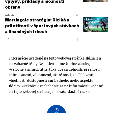
vplyvy, príklady a možnosti
obrany
2025.11.20.
Martingale stratégia: Riziká a
FINANCIE /
PRÁCA /
príležitosti v športových stávkach
KARIÉRA
a finančných trhoch
2025.11.25.
Informácie uvedené na tejto webovej stránke slúžia len
na zábavné účely. Neposkytujeme žiadne záruky,
výslovné ani implicitné, týkajúce sa úplnosti, presnosti,
primeranosti, zákonnosti, užitočnosti, spoľahlivosti,
vhodnosti, dostupnosti ani žiadneho iného aspektu
údajov. Akékoľvek spoliehanie sa na informácie uvedené
na tejto webovej stránke je na vaše vlastné riziko.