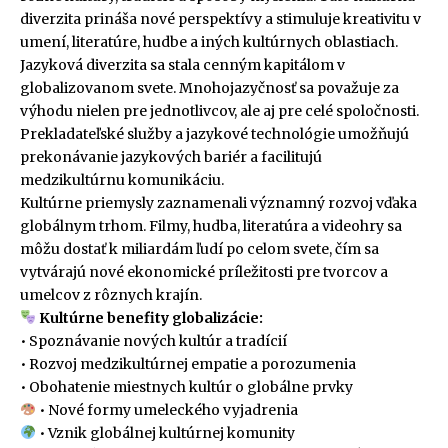
diverzita prináša nové perspektívy a stimuluje kreativitu v
umení, literatúre, hudbe a iných kultúrnych oblastiach.
Jazyková diverzita sa stala cenným kapitálom v
globalizovanom svete. Mnohojazyčnosť sa považuje za
výhodu nielen pre jednotlivcov, ale aj pre celé spoločnosti.
Prekladateľské služby a jazykové technológie umožňujú
prekonávanie jazykových bariér a facilitujú
medzikultúrnu komunikáciu.
Kultúrne priemysly zaznamenali významný rozvoj vďaka
globálnym trhom. Filmy, hudba, literatúra a videohry sa
môžu dostať k miliardám ľudí po celom svete, čím sa
vytvárajú nové ekonomické príležitosti pre tvorcov a
umelcov z rôznych krajín.
Kultúrne benefity globalizácie:
• Spoznávanie nových kultúr a tradícií
• Rozvoj medzikultúrnej empatie a porozumenia
• Obohatenie miestnych kultúr o globálne prvky
• Nové formy umeleckého vyjadrenia
• Vznik globálnej kultúrnej komunity