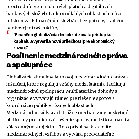
prostredníctvom mobilných platieb a digitálnych
bankových služieb. Ľudia v odľahlých oblastiach môžu
pristupovať k finančným službám bez potreby tradičnej
bankovej infraštruktúry.
"Finančná globalizácia demokratizovala prístup ku
kapitálu a vytvorila nové príležitosti pre ekonomický
rozvoj."
Posilnenie medzinárodného práva
a spolupráce
Globalizácia stimulovala rozvoj medzinárodného práva a
inštitúcií, ktoré regulujú vzťahy medzi štátmi a facilitujú
medzinárodnú spoluprácu. Multilaterálne dohody a
organizácie vytvárajú rámec pre riešenie sporov a
koordináciu politík v rôznych oblastiach.
Medzinárodné súdy a arbitrážne mechanizmy poskytujú
platformy pre mierové riešenie sporov medzi krajinami a
súkromnými subjektmi. Toto prispieva k stabilite
medzinárodných vzťahov a vytvára predvídateľné