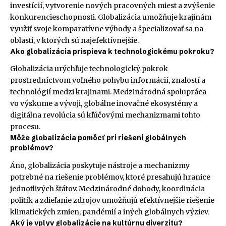
investícií, vytvorenie nových pracovných miest a zvýšenie
konkurencieschopnosti. Globalizácia umožňuje krajinám
využiť svoje komparatívne výhody a špecializovať sa na
oblasti, v ktorých sú najefektívnejšie.
Ako globalizácia prispieva k technologickému pokroku?
Globalizácia urýchľuje technologický pokrok
prostredníctvom voľného pohybu informácií, znalostí a
technológií medzi krajinami. Medzinárodná spolupráca
vo výskume a vývoji, globálne inovačné ekosystémy a
digitálna revolúcia sú kľúčovými mechanizmami tohto
procesu.
Môže globalizácia pomôcť pri riešení globálnych
problémov?
Áno, globalizácia poskytuje nástroje a mechanizmy
potrebné na riešenie problémov, ktoré presahujú hranice
jednotlivých štátov. Medzinárodné dohody, koordinácia
politík a zdieľanie zdrojov umožňujú efektívnejšie riešenie
klimatických zmien, pandémií a iných globálnych výziev.
Aký je vplyv globalizácie na kultúrnu diverzitu?