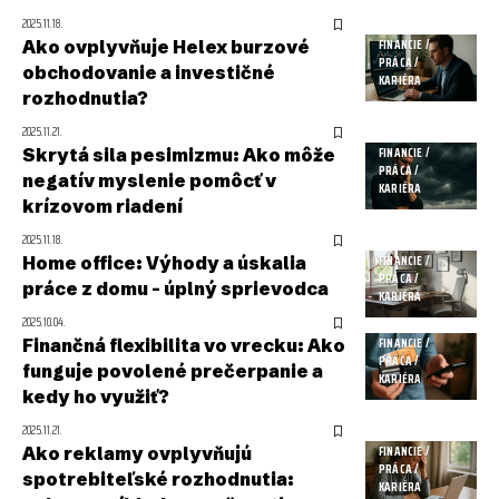
2025.11.18.
Ako ovplyvňuje Helex burzové
FINANCIE /
PRÁCA /
obchodovanie a investičné
KARIÉRA
rozhodnutia?
2025.11.21.
Skrytá sila pesimizmu: Ako môže
FINANCIE /
PRÁCA /
negatív myslenie pomôcť v
KARIÉRA
krízovom riadení
2025.11.18.
Home office: Výhody a úskalia
FINANCIE /
PRÁCA /
práce z domu – úplný sprievodca
KARIÉRA
2025.10.04.
Finančná flexibilita vo vrecku: Ako
FINANCIE /
PRÁCA /
funguje povolené prečerpanie a
KARIÉRA
kedy ho využiť?
2025.11.21.
Ako reklamy ovplyvňujú
FINANCIE /
PRÁCA /
spotrebiteľské rozhodnutia:
KARIÉRA