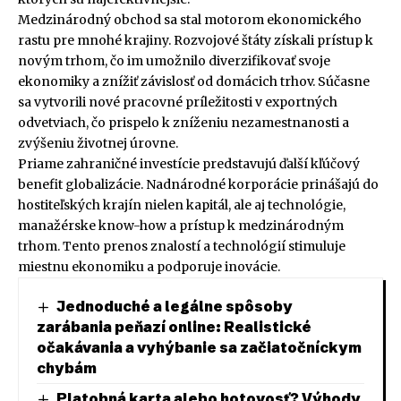
Medzinárodný obchod sa stal motorom ekonomického
rastu pre mnohé krajiny. Rozvojové štáty získali prístup k
novým trhom, čo im umožnilo diverzifikovať svoje
ekonomiky a znížiť závislosť od domácich trhov. Súčasne
sa vytvorili nové pracovné príležitosti v exportných
odvetviach, čo prispelo k zníženiu nezamestnanosti a
zvýšeniu životnej úrovne.
Priame zahraničné investície predstavujú ďalší kľúčový
benefit globalizácie. Nadnárodné korporácie prinášajú do
hostiteľských krajín nielen kapitál, ale aj technológie,
manažérske know-how a prístup k medzinárodným
trhom. Tento prenos znalostí a technológií stimuluje
miestnu ekonomiku a podporuje inovácie.
Jednoduché a legálne spôsoby
zarábania peňazí online: Realistické
očakávania a vyhýbanie sa začiatočníckym
chybám
Platobná karta alebo hotovosť? Výhody