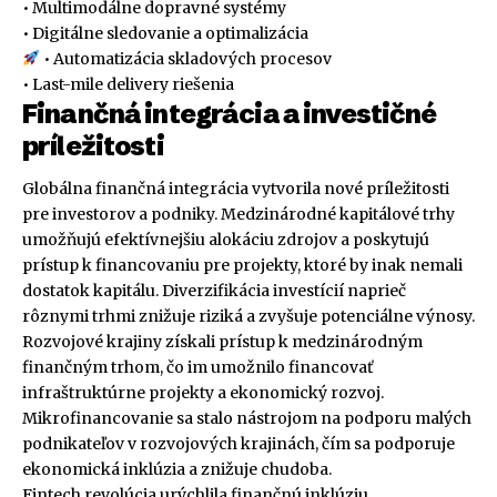
• Multimodálne dopravné systémy
• Digitálne sledovanie a optimalizácia
• Automatizácia skladových procesov
• Last-mile delivery riešenia
Finančná integrácia a investičné
príležitosti
Globálna finančná integrácia vytvorila nové príležitosti
pre investorov a podniky. Medzinárodné kapitálové trhy
umožňujú efektívnejšiu alokáciu zdrojov a poskytujú
prístup k financovaniu pre projekty, ktoré by inak nemali
dostatok kapitálu. Diverzifikácia investícií naprieč
rôznymi trhmi znižuje riziká a zvyšuje potenciálne výnosy.
Rozvojové krajiny získali prístup k medzinárodným
finančným trhom, čo im umožnilo financovať
infraštruktúrne projekty a ekonomický rozvoj.
Mikrofinancovanie sa stalo nástrojom na podporu malých
podnikateľov v rozvojových krajinách, čím sa podporuje
ekonomická inklúzia a znižuje chudoba.
Fintech revolúcia urýchlila finančnú inklúziu