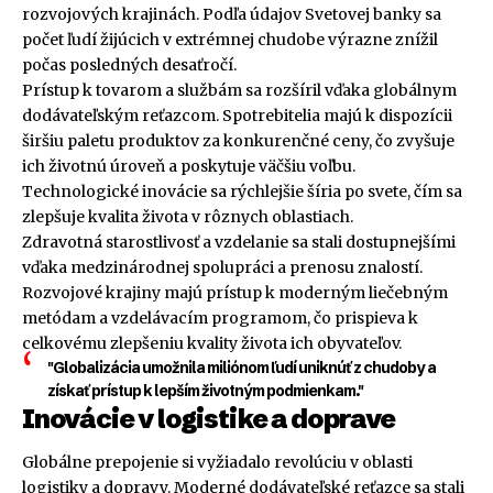
rozvojových krajinách. Podľa údajov Svetovej banky sa
počet ľudí žijúcich v extrémnej chudobe výrazne znížil
počas posledných desaťročí.
Prístup k tovarom a službám sa rozšíril vďaka globálnym
dodávateľským reťazcom. Spotrebitelia majú k dispozícii
širšiu paletu produktov za konkurenčné ceny, čo zvyšuje
ich životnú úroveň a poskytuje väčšiu voľbu.
Technologické inovácie sa rýchlejšie šíria po svete, čím sa
zlepšuje kvalita života v rôznych oblastiach.
Zdravotná starostlivosť a vzdelanie sa stali dostupnejšími
vďaka medzinárodnej spolupráci a prenosu znalostí.
Rozvojové krajiny majú prístup k moderným liečebným
metódam a vzdelávacím programom, čo prispieva k
celkovému zlepšeniu kvality života ich obyvateľov.
"Globalizácia umožnila miliónom ľudí uniknúť z chudoby a
získať prístup k lepším životným podmienkam."
Inovácie v logistike a doprave
Globálne prepojenie si vyžiadalo revolúciu v oblasti
logistiky a dopravy. Moderné dodávateľské reťazce sa stali