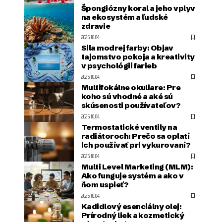
Špongiózny koral a jeho vplyv
na ekosystém a ľudské
zdravie
2025.10.04.
Sila modrej farby: Objav
tajomstvo pokoja a kreativity
v psychológii farieb
2025.10.04.
Multifokálne okuliare: Pre
koho sú vhodné a aké sú
skúsenosti používateľov?
2025.10.04.
Termostatické ventily na
radiátoroch: Prečo sa oplatí
ich používať pri vykurovaní?
2025.10.04.
Multi Level Marketing (MLM):
Ako funguje systém a ako v
ňom uspieť?
2025.10.04.
Kadidlový esenciálny olej:
Prírodný liek a kozmetický