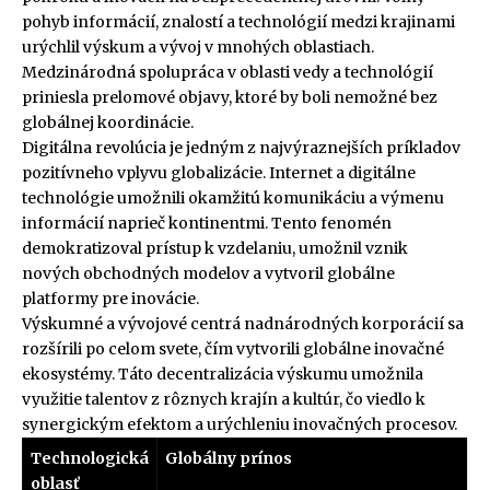
pohyb informácií, znalostí a technológií medzi krajinami
urýchlil výskum a vývoj v mnohých oblastiach.
Medzinárodná spolupráca v oblasti vedy a technológií
priniesla prelomové objavy, ktoré by boli nemožné bez
globálnej koordinácie.
Digitálna revolúcia je jedným z najvýraznejších príkladov
pozitívneho vplyvu globalizácie. Internet a digitálne
technológie umožnili okamžitú komunikáciu a výmenu
informácií naprieč kontinentmi. Tento fenomén
demokratizoval prístup k vzdelaniu, umožnil vznik
nových obchodných modelov a vytvoril globálne
platformy pre inovácie.
Výskumné a vývojové centrá nadnárodných korporácií sa
rozšírili po celom svete, čím vytvorili globálne inovačné
ekosystémy. Táto decentralizácia výskumu umožnila
využitie talentov z rôznych krajín a kultúr, čo viedlo k
synergickým efektom a urýchleniu inovačných procesov.
Technologická
Globálny prínos
oblasť