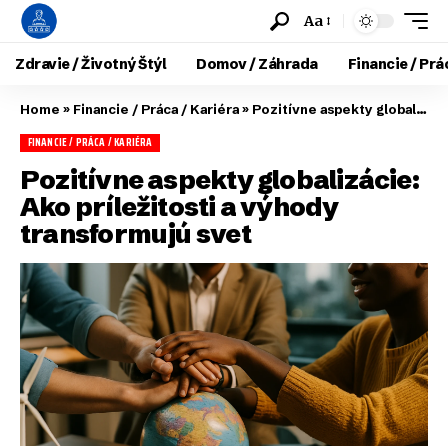
Aa
Zdravie / Životný Štýl
Domov / Záhrada
Financie / Prá
Home
»
Financie / Práca / Kariéra
»
Pozitívne aspekty globalizácie: Ako príležitosti a výhody transformujú svet
FINANCIE / PRÁCA / KARIÉRA
Pozitívne aspekty globalizácie:
Ako príležitosti a výhody
transformujú svet