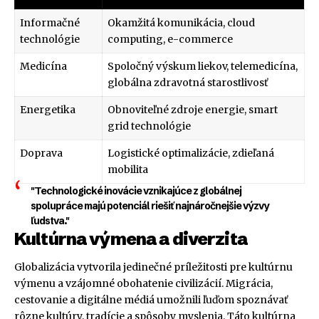
Informačné
Okamžitá komunikácia, cloud
technológie
computing, e-commerce
Medicína
Spoločný výskum liekov, telemedicína,
globálna zdravotná starostlivosť
Energetika
Obnoviteľné zdroje energie, smart
grid technológie
Doprava
Logistické optimalizácie, zdieľaná
mobilita
"Technologické inovácie vznikajúce z globálnej
spolupráce majú potenciál riešiť najnáročnejšie výzvy
ľudstva."
Kultúrna výmena a diverzita
Globalizácia vytvorila jedinečné príležitosti pre kultúrnu
výmenu a vzájomné obohatenie civilizácií. Migrácia,
cestovanie a digitálne médiá umožnili ľuďom spoznávať
rôzne kultúry, tradície a spôsoby myslenia. Táto kultúrna