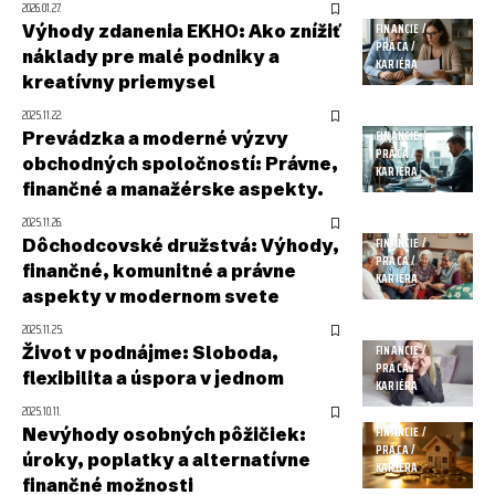
2026.01.27.
Výhody zdanenia EKHO: Ako znížiť
FINANCIE /
PRÁCA /
náklady pre malé podniky a
KARIÉRA
kreatívny priemysel
2025.11.22.
Prevádzka a moderné výzvy
FINANCIE /
PRÁCA /
obchodných spoločností: Právne,
KARIÉRA
finančné a manažérske aspekty.
2025.11.26.
Dôchodcovské družstvá: Výhody,
FINANCIE /
PRÁCA /
finančné, komunitné a právne
KARIÉRA
aspekty v modernom svete
2025.11.25.
Život v podnájme: Sloboda,
FINANCIE /
PRÁCA /
flexibilita a úspora v jednom
KARIÉRA
2025.10.11.
Nevýhody osobných pôžičiek:
FINANCIE /
PRÁCA /
úroky, poplatky a alternatívne
KARIÉRA
finančné možnosti