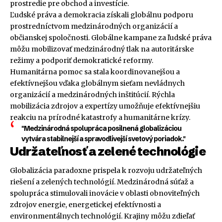
prostredie pre obchod a investície.
Ľudské práva a demokracia získali globálnu podporu
prostredníctvom medzinárodných organizácií a
občianskej spoločnosti. Globálne kampane za ľudské práva
môžu mobilizovať medzinárodný tlak na autoritárske
režimy a podporiť demokratické reformy.
Humanitárna pomoc sa stala koordinovanejšou a
efektívnejšou vďaka globálnym sieťam nevládnych
organizácií a medzinárodných inštitúcií. Rýchla
mobilizácia zdrojov a expertízy umožňuje efektívnejšiu
reakciu na prírodné katastrofy a humanitárne krízy.
"Medzinárodná spolupráca posilnená globalizáciou
vytvára stabilnejší a spravodlivejší svetový poriadok."
Udržateľnosť a zelené technológie
Globalizácia paradoxne prispela k rozvoju udržateľných
riešení a zelených technológií. Medzinárodná súťaž a
spolupráca stimulovali inovácie v oblasti obnoviteľných
zdrojov energie, energetickej efektívnosti a
environmentálnych technológií. Krajiny môžu zdieľať