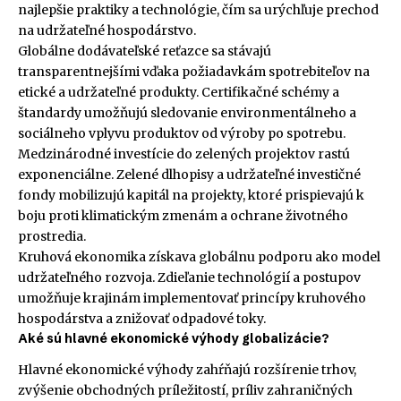
najlepšie praktiky a technológie, čím sa urýchľuje prechod
na udržateľné hospodárstvo.
Globálne dodávateľské reťazce sa stávajú
transparentnejšími vďaka požiadavkám spotrebiteľov na
etické a udržateľné produkty. Certifikačné schémy a
štandardy umožňujú sledovanie environmentálneho a
sociálneho vplyvu produktov od výroby po spotrebu.
Medzinárodné investície do zelených projektov rastú
exponenciálne. Zelené dlhopisy a udržateľné investičné
fondy mobilizujú kapitál na projekty, ktoré prispievajú k
boju proti klimatickým zmenám a ochrane životného
prostredia.
Kruhová ekonomika získava globálnu podporu ako model
udržateľného rozvoja. Zdieľanie technológií a postupov
umožňuje krajinám implementovať princípy kruhového
hospodárstva a znižovať odpadové toky.
Aké sú hlavné ekonomické výhody globalizácie?
Hlavné ekonomické výhody zahŕňajú rozšírenie trhov,
zvýšenie obchodných príležitostí, príliv zahraničných