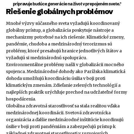
pripravuje budúce generácie na život v prepojeném svete."
Riešenie globálnych problémov
Mnohé výzvy súčasného sveta vyžadujú koordinovaný
globálny prístup, a globalizácia poskytuje nástroje a
mechanizmy potrebné na ich riešenie. Klimatické zmeny,
pandémie, chudoba a medzinárodný terorizmus sú
problémy, ktoré presahujú hranice jednotlivých štátov a
vyžadujú si medzinárodnú spoluprácu.
Environmentálne problémy našli v globalizácii mocného
spojenca. Medzinárodné dohody ako Parížska klimatická
dohoda umožňujú koordináciu úsilia v boji proti
klimatickým zmenám. Zdieľanie zelených technológií a
najlepších praktík urýchľuje prechod na udržateľné formy
hospodárenia.
Globálna zdravotná starostlivosť sa stala realitou vďaka
medzinárodnej koordinácii. Svetová zdravotnícka
organizácia a ďalšie medzinárodné inštitúcie koordinujú
úsilie v boji proti pandémiám a zabezpečujú prístup k
základnej zdravotnej starostlivosti v rozvojových