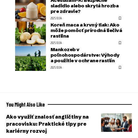
Acesulfám-K: Bezpečné
sladidlo alebo skrytá hrozba
pre zdravie?
2025.10.04.
Koreň maca a krvný tlak: Ako
môže pomôcť prírodná liečivá
rastlina
2025.10.04.
Mankozeb v
poľnohospodárstve: Výhody
a použitie v ochrane rastlín
2025.10.04.
You Might Also Like
Ako využiť znalosť angličtiny na
FINANCIE /
PRÁCA /
pracovisku: Praktické tipy pre
KARIÉRA
kariérny rozvoj