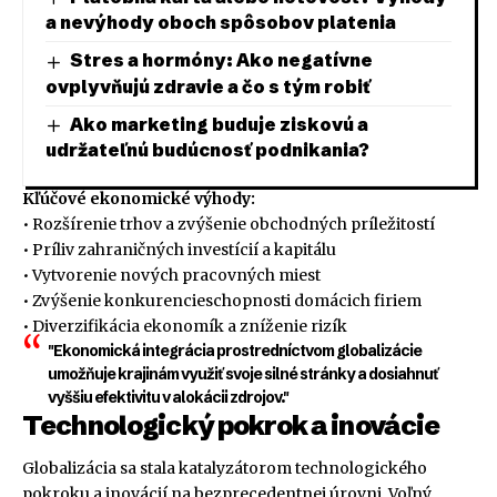
a nevýhody oboch spôsobov platenia
Stres a hormóny: Ako negatívne
ovplyvňujú zdravie a čo s tým robiť
Ako marketing buduje ziskovú a
udržateľnú budúcnosť podnikania?
Kľúčové ekonomické výhody:
• Rozšírenie trhov a zvýšenie obchodných príležitostí
• Príliv zahraničných investícií a kapitálu
• Vytvorenie nových pracovných miest
• Zvýšenie konkurencieschopnosti domácich firiem
• Diverzifikácia ekonomík a zníženie rizík
"Ekonomická integrácia prostredníctvom globalizácie
umožňuje krajinám využiť svoje silné stránky a dosiahnuť
vyššiu efektivitu v alokácii zdrojov."
Technologický pokrok a inovácie
Globalizácia sa stala katalyzátorom technologického
pokroku a inovácií na bezprecedentnej úrovni. Voľný