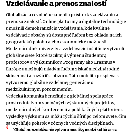
Vzdelávanie a prenos znalostí
Globalizácia revolučne zmenila prístup k vzdelávaniu a
prenosu znalostí. Online platformy a digitálne technológie
umožnili demokratizáciu vzdelávania, kde kvalitné
vzdelávacie obsahy sú dostupné ľuďom bez ohľadu na ich
geografickú polohu alebo ekonomické možnosti.
Medzinárodné univerzity a vzdelávacie inštitúcie vytvorili
globálne siete, ktoré facilitujú výmenu študentov,
profesorov a výskumníkov. Programy ako Erasmus v
Európe umožňujú mladým ľuďom získať medzinárodné
skúsenosti a rozšíriť si obzory. Táto mobilita prispieva k
vytvoreniu globálne vzdelanej generácie s
medzikultúrnym porozumením.
Vedecká komunita benefituje z globálnej spolupráce
prostredníctvom spoločných výskumných projektov,
medzinárodných konferencií a publikačných platforiem.
Výsledky výskumu sa môžu rýchlo šíriť po celom svete, čím
sa urýchľuje pokrok v rôznych vedných disciplínach.
"Globálne vzdelávanie vytvára mostíky medzi kultúrami a