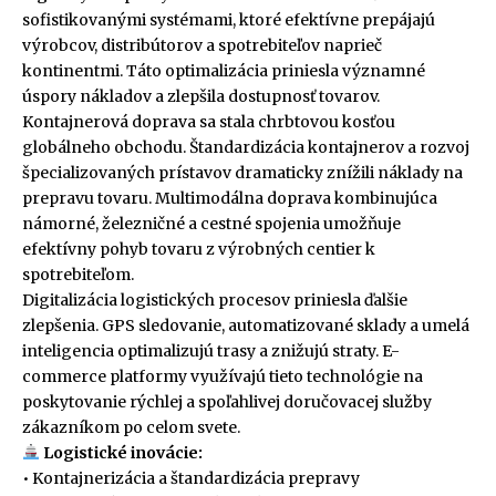
sofistikovanými systémami, ktoré efektívne prepájajú
výrobcov, distribútorov a spotrebiteľov naprieč
kontinentmi. Táto optimalizácia priniesla významné
úspory nákladov a zlepšila dostupnosť tovarov.
Kontajnerová doprava sa stala chrbtovou kosťou
globálneho obchodu. Štandardizácia kontajnerov a rozvoj
špecializovaných prístavov dramaticky znížili náklady na
prepravu tovaru. Multimodálna doprava kombinujúca
námorné, železničné a cestné spojenia umožňuje
efektívny pohyb tovaru z výrobných centier k
spotrebiteľom.
Digitalizácia logistických procesov priniesla ďalšie
zlepšenia. GPS sledovanie, automatizované sklady a umelá
inteligencia optimalizujú trasy a znižujú straty. E-
commerce platformy využívajú tieto technológie na
poskytovanie rýchlej a spoľahlivej doručovacej služby
zákazníkom po celom svete.
Logistické inovácie:
• Kontajnerizácia a štandardizácia prepravy