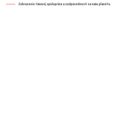
Zobrazenie tímovej spolupráce a zodpovednosti za našu planétu.