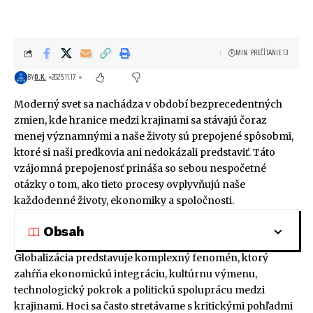
MIN. PREČÍTANIE 13
BY
O.K.
2025.11.17.
Moderný svet sa nachádza v období bezprecedentných
zmien, kde hranice medzi krajinami sa stávajú čoraz
menej významnými a naše životy sú prepojené spôsobmi,
ktoré si naši predkovia ani nedokázali predstaviť. Táto
vzájomná prepojenosť prináša so sebou nespočetné
otázky o tom, ako tieto procesy ovplyvňujú naše
každodenné životy, ekonomiky a spoločnosti.
Obsah
Globalizácia predstavuje komplexný fenomén, ktorý
zahŕňa ekonomickú integráciu, kultúrnu výmenu,
technologický pokrok a politickú spoluprácu medzi
krajinami. Hoci sa často stretávame s kritickými pohľadmi