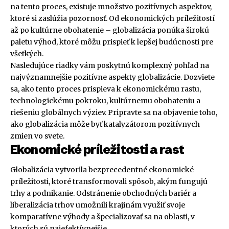
na tento proces, existuje množstvo pozitívnych aspektov,
ktoré si zaslúžia pozornosť. Od ekonomických príležitostí
až po kultúrne obohatenie – globalizácia ponúka širokú
paletu výhod, ktoré môžu prispieť k lepšej budúcnosti pre
všetkých.
Nasledujúce riadky vám poskytnú komplexný pohľad na
najvýznamnejšie pozitívne aspekty globalizácie. Dozviete
sa, ako tento proces prispieva k ekonomickému rastu,
technologickému pokroku, kultúrnemu obohateniu a
riešeniu globálnych výziev. Pripravte sa na objavenie toho,
ako globalizácia môže byť katalyzátorom pozitívnych
zmien vo svete.
Ekonomické príležitosti a rast
Globalizácia vytvorila bezprecedentné ekonomické
príležitosti, ktoré transformovali spôsob, akým fungujú
trhy a podnikanie. Odstránenie obchodných bariér a
liberalizácia trhov umožnili krajinám využiť svoje
komparatívne výhody a špecializovať sa na oblasti, v
ktorých sú najefektívnejšie.