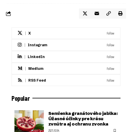
Follow
X
Follow
Instagram
Follow
LinkedIn
Follow
Medium
Follow
RSS Feed
Popular
Semienka granátového jablka:
Úžasné účinky pre krásu
zvnútra aj ochranu zvonka
2025.10.04.