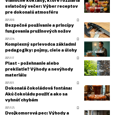
Vianočné koktaily, ktoré rozžiaria
sviatočný večer: Výber receptov
TIPY / NÁVODY
pre dokonalú atmosféru
2025.10.10.
Bezpečné používanie a princípy
fungovania pružinových nožov
TIPY / NÁVODY
2025.12.14.
Komplexný sprievodca základmi
pedagogiky: pojmy, ciele a úlohy
TIPY / NÁVODY
2025.11.17.
Plast – požehnanie alebo
prekliatie? Výhody a nevýhody
TIPY / NÁVODY
materiálu
2025.10.11.
Dokonalá čokoládová fontána:
Akú čokoládu použiť a ako sa
TIPY / NÁVODY
vyhnúť chybám
2025.11.25.
Dvojkomorová pec: Výhody a