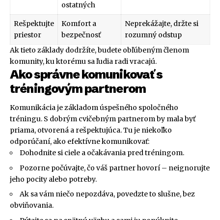
ostatných
Rešpektujte
Komfort a
Neprekážajte, držte si
priestor
bezpečnosť
rozumný odstup
Ak tieto základy dodržíte, budete obľúbeným členom
komunity, ku ktorému sa ľudia radi vracajú.
Ako správne komunikovať s
tréningovým partnerom
Komunikácia je základom úspešného spoločného
tréningu. S dobrým cvičebným partnerom by mala byť
priama, otvorená a rešpektujúca. Tu je niekoľko
odporúčaní, ako efektívne komunikovať:
Dohodnite si ciele a očakávania pred tréningom.
Pozorne počúvajte, čo váš partner hovorí – neignorujte
jeho pocity alebo potreby.
Ak sa vám niečo nepozdáva, povedzte to slušne, bez
obviňovania.