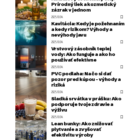
Prírodný liek a kozmetický
zázrak v jednom
2025.10.04.
Kavitácia: Kedy je požehnaním
a kedy rizikom? Výhody a
nevýhody javu
2025.10.04.
Vrstvový zásobník teplej
vody: Ako funguje a ako ho
používať efektívne
2025.10.04.
PVC podlaha: Na čo si dať
pozor pred kúpou – výhody a
riziká
2025.10.04.
Sladká srvátka v prášku: Ako
podporuje tvoje zdravie a
výživu
2025.10.04.
Lean bunky: Ako znižovať
plytvanie a zvyšovať
efektivitu výroby