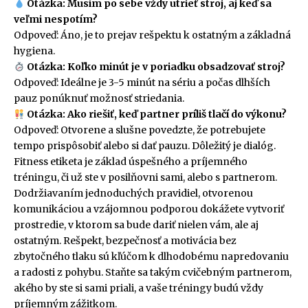
Otázka: Musím po sebe vždy utrieť stroj, aj keď sa
veľmi nespotím?
Odpoveď: Áno, je to prejav rešpektu k ostatným a základná
hygiena.
Otázka: Koľko minút je v poriadku obsadzovať stroj?
Odpoveď: Ideálne je 3-5 minút na sériu a počas dlhších
pauz ponúknuť možnosť striedania.
Otázka: Ako riešiť, keď partner príliš tlačí do výkonu?
Odpoveď: Otvorene a slušne povedzte, že potrebujete
tempo prispôsobiť alebo si dať pauzu. Dôležitý je dialóg.
Fitness etiketa je základ úspešného a príjemného
tréningu, či už ste v posilňovni sami, alebo s partnerom.
Dodržiavaním jednoduchých pravidiel, otvorenou
komunikáciou a vzájomnou podporou dokážete vytvoriť
prostredie, v ktorom sa bude dariť nielen vám, ale aj
ostatným. Rešpekt, bezpečnosť a motivácia bez
zbytočného tlaku sú kľúčom k dlhodobému napredovaniu
a radosti z pohybu. Staňte sa takým cvičebným partnerom,
akého by ste si sami priali, a vaše tréningy budú vždy
príjemným zážitkom.