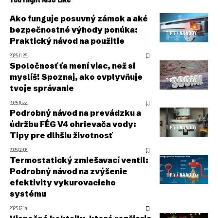
Ako funguje posuvný zámok a aké
bezpečnostné výhody ponúka:
TIPY / NÁVODY
Praktický návod na použitie
2025.11.25.
Spoločnosť ťa mení viac, než si
myslíš! Spoznaj, ako ovplyvňuje
TIPY / NÁVODY
tvoje správanie
2025.10.22.
Podrobný návod na prevádzku a
údržbu FÉG V4 ohrievača vody:
TIPY / NÁVODY
Tipy pre dlhšiu životnosť
2026.02.06.
Termostatický zmiešavací ventil:
Podrobný návod na zvýšenie
TIPY / NÁVODY
efektivity vykurovacieho
systému
2025.12.14.