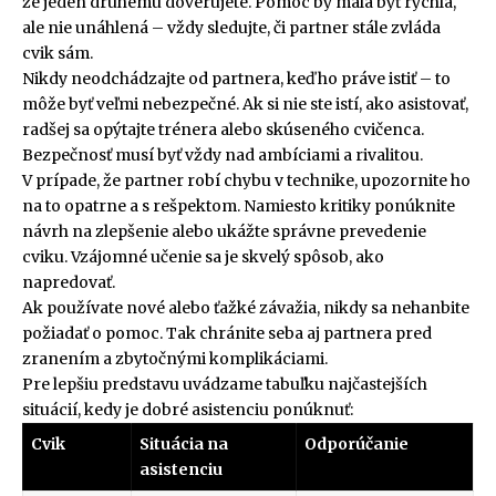
že jeden druhému dôverujete. Pomoc by mala byť rýchla,
ale nie unáhlená – vždy sledujte, či partner stále zvláda
cvik sám.
Nikdy neodchádzajte od partnera, keď ho práve istiť – to
môže byť veľmi nebezpečné. Ak si nie ste istí, ako asistovať,
radšej sa opýtajte trénera alebo skúseného cvičenca.
Bezpečnosť musí byť vždy nad ambíciami a rivalitou.
V prípade, že partner robí chybu v technike, upozornite ho
na to opatrne a s rešpektom. Namiesto kritiky ponúknite
návrh na zlepšenie alebo ukážte správne prevedenie
cviku. Vzájomné učenie sa je skvelý spôsob, ako
napredovať.
Ak používate nové alebo ťažké závažia, nikdy sa nehanbite
požiadať o pomoc. Tak chránite seba aj partnera pred
zranením a zbytočnými komplikáciami.
Pre lepšiu predstavu uvádzame tabuľku najčastejších
situácií, kedy je dobré asistenciu ponúknuť:
Cvik
Situácia na
Odporúčanie
asistenciu