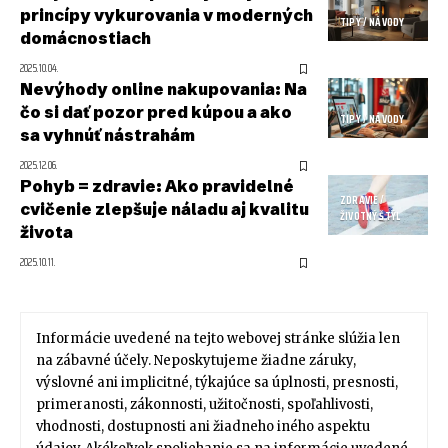
princípy vykurovania v moderných
TIPY / NÁVODY
domácnostiach
2025.10.04.
Nevýhody online nakupovania: Na
čo si dať pozor pred kúpou a ako
TIPY / NÁVODY
sa vyhnúť nástrahám
2025.12.06.
Pohyb = zdravie: Ako pravidelné
ZDRAVIE /
cvičenie zlepšuje náladu aj kvalitu
ŽIVOTNÝ ŠTÝL
života
2025.10.11.
Informácie uvedené na tejto webovej stránke slúžia len
na zábavné účely. Neposkytujeme žiadne záruky,
výslovné ani implicitné, týkajúce sa úplnosti, presnosti,
primeranosti, zákonnosti, užitočnosti, spoľahlivosti,
vhodnosti, dostupnosti ani žiadneho iného aspektu