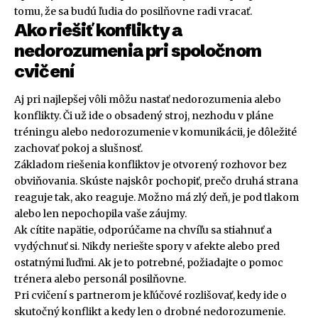
tomu, že sa budú ľudia do posilňovne radi vracať.
Ako riešiť konflikty a
nedorozumenia pri spoločnom
cvičení
Aj pri najlepšej vôli môžu nastať nedorozumenia alebo
konflikty. Či už ide o obsadený stroj, nezhodu v pláne
tréningu alebo nedorozumenie v komunikácii, je dôležité
zachovať pokoj a slušnosť.
Základom riešenia konfliktov je otvorený rozhovor bez
obviňovania. Skúste najskôr pochopiť, prečo druhá strana
reaguje tak, ako reaguje. Možno má zlý deň, je pod tlakom
alebo len nepochopila vaše záujmy.
Ak cítite napätie, odporúčame na chvíľu sa stiahnuť a
vydýchnuť si. Nikdy neriešte spory v afekte alebo pred
ostatnými ľuďmi. Ak je to potrebné, požiadajte o pomoc
trénera alebo personál posilňovne.
Pri cvičení s partnerom je kľúčové rozlišovať, kedy ide o
skutočný konflikt a kedy len o drobné nedorozumenie.