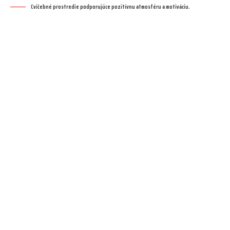
Cvičebné prostredie podporujúce pozitívnu atmosféru a motiváciu.