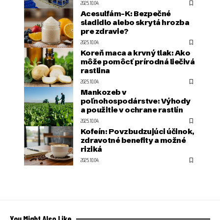
2025.10.04.
Acesulfám-K: Bezpečné
sladidlo alebo skrytá hrozba
pre zdravie?
2025.10.04.
Koreň maca a krvný tlak: Ako
môže pomôcť prírodná liečivá
rastlina
2025.10.04.
Mankozeb v
poľnohospodárstve: Výhody
a použitie v ochrane rastlín
2025.10.04.
Kofeín: Povzbudzujúci účinok,
zdravotné benefity a možné
riziká
2025.10.04.
You Might Also Like