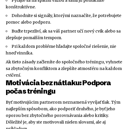
Pýtajte sa na spätnú väzbu a sami ju ponúknite
konštruktívne.
Dohodnite si signály, ktorými naznačíte, že potrebujete
pomoc alebo podporu.
Buďte trpezliví, ak sa váš partner učí nový cvik alebo sa
zlepšuje pomalším tempom.
Pri každom probléme hľadajte spoločné riešenie, nie
hneď vinníka.
Ak tieto zásady začleníte do spoločného tréningu, vyhnete
sa zbytočným konfliktom a zlepšíte atmosféru na každom
cvičení.
Motivácia bez nátlaku: Podpora
počas tréningu
Byť motivujúcim partnerom neznamená vyvíjať tlak. Tým
najlepším spôsobom, ako podporiť druhého, je byť jeho
oporou bez zbytočného porovnávania alebo kritiky.
Dôležité je, aby ste motivovali nielen slovami, ale aj
príkladom.