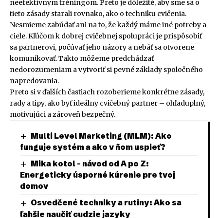
neefektívnym tréningom. Preto je dôležité, aby sme sa o
tieto zásady starali rovnako, ako o techniku cvičenia.
Nesmieme zabúdať ani na to, že každý máme iné potreby a
ciele. Kľúčom k dobrej cvičebnej spolupráci je prispôsobiť
sa partnerovi, počúvať jeho názory a nebáť sa otvorene
komunikovať. Takto môžeme predchádzať
nedorozumeniam a vytvoriť si pevné základy spoločného
napredovania.
Preto si v ďalších častiach rozoberieme konkrétne zásady,
rady a tipy, ako byť ideálny cvičebný partner – ohľaduplný,
motivujúci a zároveň bezpečný.
Multi Level Marketing (MLM): Ako
funguje systém a ako v ňom uspieť?
Mika kotol – návod od A po Z:
Energeticky úsporné kúrenie pre tvoj
domov
Osvedčené techniky a rutiny: Ako sa
ľahšie naučiť cudzie jazyky