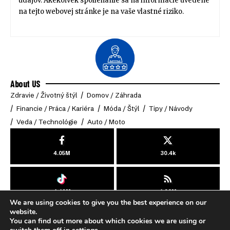
údajov. Akékoľvek spoliehanie sa na informácie uvedené
na tejto webovej stránke je na vaše vlastné riziko.
About US
Zdravie / Životný štýl
Domov / Záhrada
Financie / Práca / Kariéra
Móda / Štýl
Tipy / Návody
Veda / Technológie
Auto / Moto
4.05M
30.4k
4.49M
4.03M
We are using cookies to give you the best experience on our
© 2025 Online-Klub. All Rights Reserved.
website.
You can find out more about which cookies we are using or