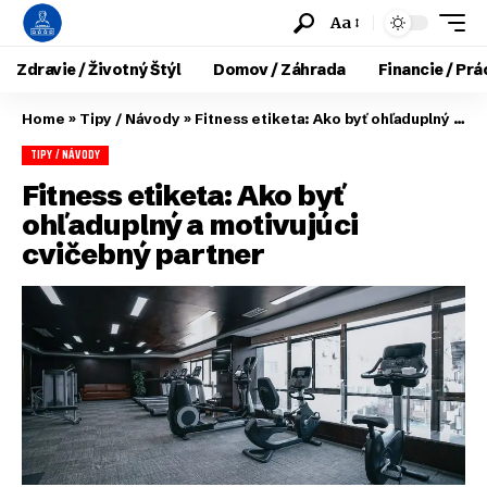
Aa
Zdravie / Životný Štýl
Domov / Záhrada
Financie / Prá
Home
»
Tipy / Návody
»
Fitness etiketa: Ako byť ohľaduplný a motivujúci cvičebný partner
TIPY / NÁVODY
Fitness etiketa: Ako byť
ohľaduplný a motivujúci
cvičebný partner