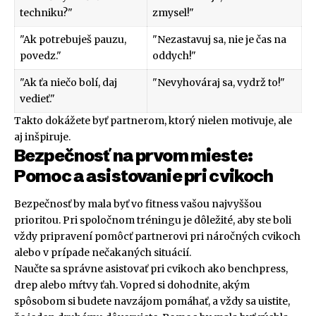
techniku?"
zmysel!"
"Ak potrebuješ pauzu,
"Nezastavuj sa, nie je čas na
povedz."
oddych!"
"Ak ťa niečo bolí, daj
"Nevyhováraj sa, vydrž to!"
vedieť."
Takto dokážete byť partnerom, ktorý nielen motivuje, ale
aj inšpiruje.
Bezpečnosť na prvom mieste:
Pomoc a asistovanie pri cvikoch
Bezpečnosť by mala byť vo fitness vašou najvyššou
prioritou. Pri spoločnom tréningu je dôležité, aby ste boli
vždy pripravení pomôcť partnerovi pri náročných cvikoch
alebo v prípade nečakaných situácií.
Naučte sa správne asistovať pri cvikoch ako benchpress,
drep alebo mŕtvy ťah. Vopred si dohodnite, akým
spôsobom si budete navzájom pomáhať, a vždy sa uistite,