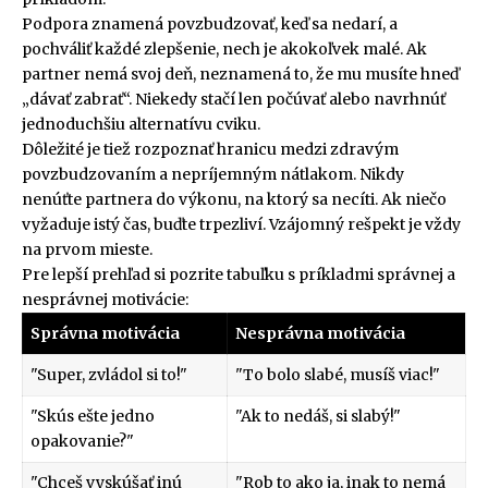
Podpora znamená povzbudzovať, keď sa nedarí, a
pochváliť každé zlepšenie, nech je akokoľvek malé. Ak
partner nemá svoj deň, neznamená to, že mu musíte hneď
„dávať zabrať“. Niekedy stačí len počúvať alebo navrhnúť
jednoduchšiu alternatívu cviku.
Dôležité je tiež rozpoznať hranicu medzi zdravým
povzbudzovaním a nepríjemným nátlakom. Nikdy
nenúťte partnera do výkonu, na ktorý sa necíti. Ak niečo
vyžaduje istý čas, buďte trpezliví. Vzájomný rešpekt je vždy
na prvom mieste.
Pre lepší prehľad si pozrite tabuľku s príkladmi správnej a
nesprávnej motivácie:
Správna motivácia
Nesprávna motivácia
"Super, zvládol si to!"
"To bolo slabé, musíš viac!"
"Skús ešte jedno
"Ak to nedáš, si slabý!"
opakovanie?"
"Chceš vyskúšať inú
"Rob to ako ja, inak to nemá