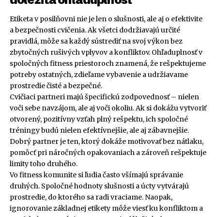
Etiketa v posilňovni nie je len o slušnosti, ale aj o efektivite
a bezpečnosti cvičenia. Ak všetci dodržiavajú určité
pravidlá, môže sa každý sústrediť na svoj výkon bez
zbytočných rušivých vplyvov a konfliktov. Ohľaduplnosť v
spoločných fitness priestoroch znamená, že rešpektujeme
potreby ostatných, zdieľame vybavenie a udržiavame
prostredie čisté a bezpečné.
Cvičiaci partneri majú špecifickú zodpovednosť – nielen
voči sebe navzájom, ale aj voči okoliu. Ak si dokážu vytvoriť
otvorený, pozitívny vzťah plný rešpektu, ich spoločné
tréningy budú nielen efektívnejšie, ale aj zábavnejšie.
Dobrý partner je ten, ktorý dokáže motivovať bez nátlaku,
pomôcť pri náročných opakovaniach a zároveň rešpektuje
limity toho druhého.
Vo fitness komunite si ľudia často všímajú správanie
druhých. Spoločné hodnoty slušnosti a úcty vytvárajú
prostredie, do ktorého sa radi vraciame. Naopak,
ignorovanie základnej etikety môže viesť ku konfliktom a