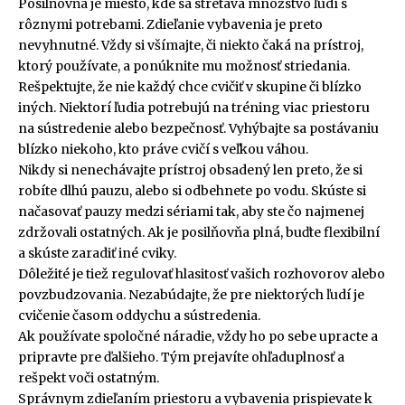
Posilňovňa je miesto, kde sa stretáva množstvo ľudí s
rôznymi potrebami. Zdieľanie vybavenia je preto
nevyhnutné. Vždy si všímajte, či niekto čaká na prístroj,
ktorý používate, a ponúknite mu možnosť striedania.
Rešpektujte, že nie každý chce cvičiť v skupine či blízko
iných. Niektorí ľudia potrebujú na tréning viac priestoru
na sústredenie alebo bezpečnosť. Vyhýbajte sa postávaniu
blízko niekoho, kto práve cvičí s veľkou váhou.
Nikdy si nenechávajte prístroj obsadený len preto, že si
robíte dlhú pauzu, alebo si odbehnete po vodu. Skúste si
načasovať pauzy medzi sériami tak, aby ste čo najmenej
zdržovali ostatných. Ak je posilňovňa plná, buďte flexibilní
a skúste zaradiť iné cviky.
Dôležité je tiež regulovať hlasitosť vašich rozhovorov alebo
povzbudzovania. Nezabúdajte, že pre niektorých ľudí je
cvičenie časom oddychu a sústredenia.
Ak používate spoločné náradie, vždy ho po sebe upracte a
pripravte pre ďalšieho. Tým prejavíte ohľaduplnosť a
rešpekt voči ostatným.
Správnym zdieľaním priestoru a vybavenia prispievate k