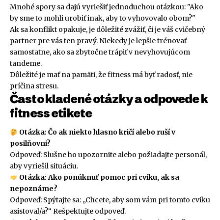
Mnohé spory sa dajú vyriešiť jednoduchou otázkou: "Ako
by sme to mohli urobiť inak, aby to vyhovovalo obom?"
Ak sa konflikt opakuje, je dôležité zvážiť, či je váš cvičebný
partner pre vás ten pravý. Niekedy je lepšie trénovať
samostatne, ako sa zbytočne trápiť v nevyhovujúcom
tandeme.
Dôležité je mať na pamäti, že fitness má byť radosť, nie
príčina stresu.
Často kladené otázky a odpovede k
fitness etikete
Otázka: Čo ak niekto hlasno kričí alebo ruší v
posilňovni?
Odpoveď: Slušne ho upozornite alebo požiadajte personál,
aby vyriešil situáciu.
Otázka: Ako ponúknuť pomoc pri cviku, ak sa
nepoznáme?
Odpoveď: Spýtajte sa: „Chcete, aby som vám pri tomto cviku
asistoval/a?“ Rešpektujte odpoveď.