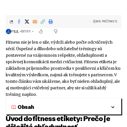
MIN. PREČÍTANIE 12
BY
O.K.
2025.10.11.
Fitness nie je len o sile, výdrži alebo počte odcvičených
sérií. Úspešné a dlhodobo udržateľné tréningy sú
postavené na vzájomnom rešpekte, ohľaduplnosti a
správnej komunikácii medzi cvičiacimi. Fitness etiketa je
základom príjemného prostredia v posilňovni a kľúčom ku
kvalitným výsledkom, najmä ak trénujete s partnerom. V
tomto článku vám ukážeme, ako byť nielen ohľaduplný, ale
aj motivujúci cvičebný partner, aby ste si užili každý
tréning naplno.
Obsah
Úvod do fitness etikety: Prečo je
dôležitá ohľaduplnosť