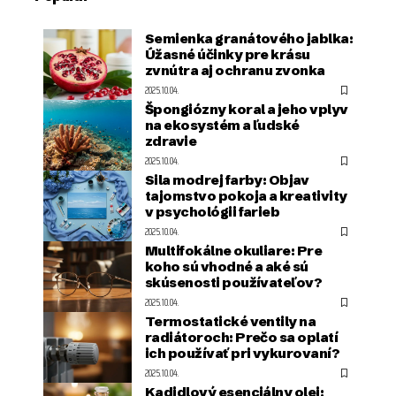
Semienka granátového jablka:
Úžasné účinky pre krásu
zvnútra aj ochranu zvonka
2025.10.04.
Špongiózny koral a jeho vplyv
na ekosystém a ľudské
zdravie
2025.10.04.
Sila modrej farby: Objav
tajomstvo pokoja a kreativity
v psychológii farieb
2025.10.04.
Multifokálne okuliare: Pre
koho sú vhodné a aké sú
skúsenosti používateľov?
2025.10.04.
Termostatické ventily na
radiátoroch: Prečo sa oplatí
ich používať pri vykurovaní?
2025.10.04.
Kadidlový esenciálny olej: