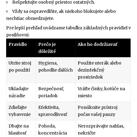
Rešpektujte osobný priestor ostatných.
Vždy sa ospravedlňte, ak niekoho blokujete alebo
nechtiac obmedzujete.
Pre lepší prehľad uvádzame tabuľku základných pravidiel v
posilňovni:
Pravidlo
Prečo je
Ako ho dodržiavať
dôležité
Utrite stroj
Hygiena,
Použite uterák alebo
po použití
pohodlie ďalších
dezinfekčný
prostriedok
Ukladajte
Bezpečnosť,
Vráťte činky, kotúče na
náradie
poriadok
miesto
Zdieľajte
Efektivita,
Ponúknite prístroj
vybavenie
spravodlivosť
počas vašej pauzy
Dbajte na
Pohoda,
Nerozprávajte nahlas,
hlasitosť
koncentrácia
nekričte