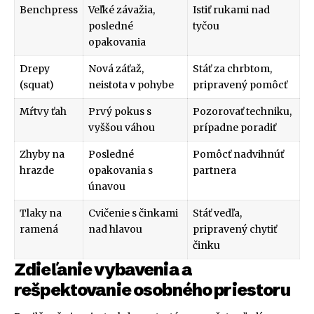
Benchpress
Veľké závažia,
Istiť rukami nad
posledné
tyčou
opakovania
Drepy
Nová záťaž,
Stáť za chrbtom,
(squat)
neistota v pohybe
pripravený pomôcť
Mŕtvy ťah
Prvý pokus s
Pozorovať techniku,
vyššou váhou
prípadne poradiť
Zhyby na
Posledné
Pomôcť nadvihnúť
hrazde
opakovania s
partnera
únavou
Tlaky na
Cvičenie s činkami
Stáť vedľa,
ramená
nad hlavou
pripravený chytiť
činku
Zdieľanie vybavenia a
rešpektovanie osobného priestoru