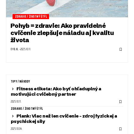
ZDRAVIE / ŽIVOTNÝ ŠTÝL
Pohyb = zdravie: Ako pravidelné
cvičenie zlepšuje náladu aj kvalitu
života
BY
O.K.
2025.10.11.
TIPY / NÁVODY
Fitness etiketa: Ako byť ohľaduplný a
motivujúci cvičebný partner
2025.10.11.
ZDRAVIE / ŽIVOTNÝ ŠTÝL
Plank: Viac než len cvičenie – zdroj fyzickej a
psychickej sily
2025.10.04.