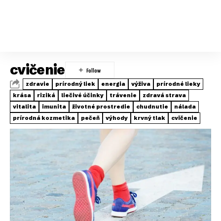
cvičenie
zdravie
prírodný liek
energia
výživa
prírodné lieky
krása
riziká
liečivé účinky
trávenie
zdravá strava
vitalita
imunita
životné prostredie
chudnutie
nálada
prírodná kozmetika
pečeň
výhody
krvný tlak
cvičenie