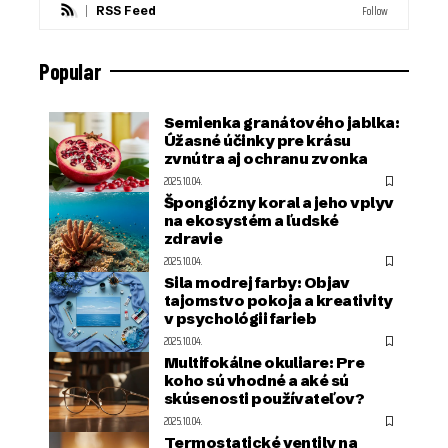
Follow
RSS Feed
Popular
Semienka granátového jablka:
Úžasné účinky pre krásu
zvnútra aj ochranu zvonka
2025.10.04.
Špongiózny koral a jeho vplyv
na ekosystém a ľudské
zdravie
2025.10.04.
Sila modrej farby: Objav
tajomstvo pokoja a kreativity
v psychológii farieb
2025.10.04.
Multifokálne okuliare: Pre
koho sú vhodné a aké sú
skúsenosti používateľov?
2025.10.04.
Termostatické ventily na