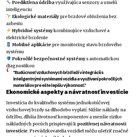
Prediktívna údržba
využívajúca senzory a umelú
inteligenciu
Ekologické materiály
pre brzdové obloženia bez
azbestu
Hybridné systémy
kombinujúce vzduchové a
elektrické brzdenie
Mobilné aplikácie
pre monitoring stavu brzdového
systému
Pokročilé bezpečnostné systémy
s automatickou
diagnostikou
"Budúcnosť vzduchovych bŕzd leží v integrácii s
inteligentnými systémami vozidla a využívaní pokročilých
materiálov pre ešte lepšiu výkonnosť."
Ekonomické aspekty a návratnosť investície
Investícia do kvalitného systému jednokotúčovej
vzduchovej brzdy sa dlhodobo vyplatí. Nižšie náklady na
údržbu, dlhšia životnosť komponentov a menšie riziko
nákladných porúch prispievajú k
pozitívnej návratnosti
investície
. Prevádzkovatelia vozidiel môžu ušetriť značné