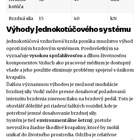
kotúča
Brzdná sila
15
40
kN
Výhody jednokotúčového systému
Jednokotúčová vzduchová brzda ponúka množstvo výhod
oproti iným brzdovým systémom. Predovšetkým sa
vyznačuje
vysokou spoľahlivosťou
a dlhou životnosťou
komponentov. Vzduch ako pracovné médium je dostupný
všade a jeho použitie eliminuje problémy spojené s únikom
kvapalín.
Ďalšou významnou výhodou je možnosť modulácie
brzdnej sily. Vodič môže presne dosahovať požadovanú
intenzitu brzdenia zmenou tlaku na brzdový pedál. Toto je
obzvlášť dôležité pri riadení ťažkých vozidiel, kde je
potrebné jemné dosahovanie brzdnej sily.
Systém je tiež
environmentálne šetrný
, pretože
nevyužíva žiadne škodlivé kvapaliny, ktoré by mohli
unikať do životného prostredia. Údržba je relatívne