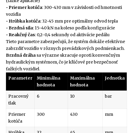
(ťažké aplikácie)
•
Priemer kotúča
: 300-430 mm v závislosti od hmotnosti
vozidla
•
Hrúbka kotúča
: 32-45 mm pre optimálny odvod tepla
•
Brzdná sila
: 15-40 kN na koleso podľa konfigurácie
•
Reakčný čas
: 0,2-0,4 sekundy od aktivácie pedálu
Tieto parametre zabezpečujú, že systém dokáže efektívne
zabrzdiť vozidlo v rôznych prevádzkových podmienkach.
Brzdná dráha
sa výrazne skracuje oproti konvenčným
hydraulickým systémom, čo je kľúčové pre bezpečnosť
ťažkých vozidiel.
Parameter
Minimálna
Maximálna
Jednotka
hodnota
hodnota
Pracovný
6
10
bar
tlak
Priemer
300
430
mm
kotúča
Hrúbka
32
45
mm