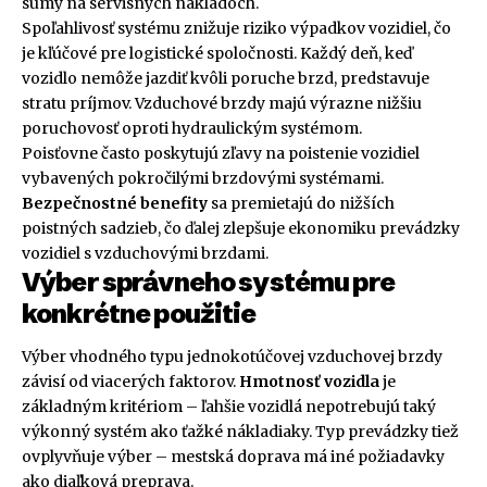
sumy na servisných nákladoch.
Spoľahlivosť systému znižuje riziko výpadkov vozidiel, čo
je kľúčové pre logistické spoločnosti. Každý deň, keď
vozidlo nemôže jazdiť kvôli poruche brzd, predstavuje
stratu príjmov. Vzduchové brzdy majú výrazne nižšiu
poruchovosť oproti hydraulickým systémom.
Poisťovne často poskytujú zľavy na poistenie vozidiel
vybavených pokročilými brzdovými systémami.
Bezpečnostné benefity
sa premietajú do nižších
poistných sadzieb, čo ďalej zlepšuje ekonomiku prevádzky
vozidiel s vzduchovými brzdami.
Výber správneho systému pre
konkrétne použitie
Výber vhodného typu jednokotúčovej vzduchovej brzdy
závisí od viacerých faktorov.
Hmotnosť vozidla
je
základným kritériom – ľahšie vozidlá nepotrebujú taký
výkonný systém ako ťažké nákladiaky. Typ prevádzky tiež
ovplyvňuje výber – mestská doprava má iné požiadavky
ako diaľková preprava.