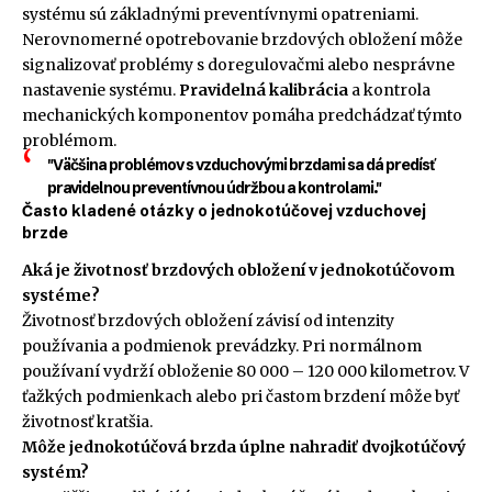
systému sú základnými preventívnymi opatreniami.
Nerovnomerné opotrebovanie brzdových obložení môže
signalizovať problémy s doregulovačmi alebo nesprávne
nastavenie systému.
Pravidelná kalibrácia
a kontrola
mechanických komponentov pomáha predchádzať týmto
problémom.
"Väčšina problémov s vzduchovými brzdami sa dá predísť
pravidelnou preventívnou údržbou a kontrolami."
Často kladené otázky o jednokotúčovej vzduchovej
brzde
Aká je životnosť brzdových obložení v jednokotúčovom
systéme?
Životnosť brzdových obložení závisí od intenzity
používania a podmienok prevádzky. Pri normálnom
používaní vydrží obloženie 80 000 – 120 000 kilometrov. V
ťažkých podmienkach alebo pri častom brzdení môže byť
životnosť kratšia.
Môže jednokotúčová brzda úplne nahradiť dvojkotúčový
systém?