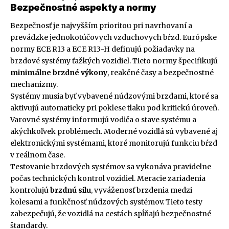
Bezpečnostné aspekty a normy
Bezpečnosť je najvyšším prioritou pri navrhovaní a
prevádzke jednokotúčovych vzduchovych bŕzd. Európske
normy ECE R13 a ECE R13-H definujú požiadavky na
brzdové systémy ťažkých vozidiel. Tieto normy špecifikujú
minimálne brzdné výkony
, reakčné časy a bezpečnostné
mechanizmy.
Systémy musia byť vybavené núdzovými brzdami, ktoré sa
aktivujú automaticky pri poklese tlaku pod kritickú úroveň.
Varovné systémy informujú vodiča o stave systému a
akýchkoľvek problémech. Moderné vozidlá sú vybavené aj
elektronickými systémami, ktoré monitorujú funkciu bŕzd
v reálnom čase.
Testovanie brzdových systémov sa vykonáva pravidelne
počas technických kontrol vozidiel. Meracie zariadenia
kontrolujú
brzdnú silu
, vyváženosť brzdenia medzi
kolesami a funkčnosť núdzových systémov. Tieto testy
zabezpečujú, že vozidlá na cestách spĺňajú bezpečnostné
štandardy.