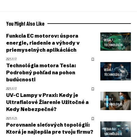
You Might Also Like
Funkcia EC motorov: úspora
VEDA /
energie, riadenie a výhody v
TECHNOLÓGIE
priemyselných aplikáciách
2025.11.17.
Technológia motora Tesla:
VEDA /
Podrobný pohľad na pohon
TECHNOLÓGIE
budúcnosti
2025.11.17.
UV-C Lampy v Praxi: Kedy je
VEDA /
Ultrafialové Žiarenie Užitočné a
TECHNOLÓGIE
Kedy Nebezpečné?
2025.11.23.
Porovnanie sieťových topológií:
VEDA /
Ktorá je najlepšia pre tvoju firmu?
TECHNOLÓGIE