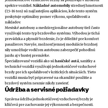
Jednokotúčové vzduchové brzdy sa používajú v širokom
spektre vozidiel.
Nákladné automobily
strednej hmotnosti
(7,5-16 ton) sú najčastejšou aplikáciou, kde tento systém
poskytuje optimálny pomer výkonu, spoľahlivosti a
nákladov.
Mestské autobusy a medziregionálne autobusy tiež často
využívajú tento typ brzdového systému. Výhodou je tichá
prevádzka a plynulé brzdenie, čo je dôležité pre komfort
pasažierov. Navyše, možnosť jemnej modulácie brzdnej
sily umožňuje vodičom autobusu zabezpečiť pohodlnú
jazdu aj v hustej premávke.
Špecializované vozidlá ako sú
hasičské autá
, sanitky a
technické vozidlá využívajú jednokotúčové vzduchové
brzdy pre ich spoľahlivosť v kritických situáciách. Tieto
vozidlá musia byť pripravené na okamžité použitie a
brzdový systém nesmie nikdy zawiesť.
Údržba a servisné požiadavky
Správna údržba jednokotúčovej vzduchovej brzdy je
kľúčová pre zachovanie jej výkonnosti a bezpečnosti.