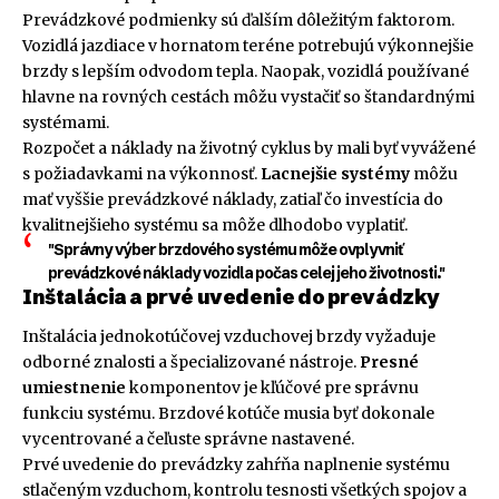
Prevádzkové podmienky sú ďalším dôležitým faktorom.
Vozidlá jazdiace v hornatom teréne potrebujú výkonnejšie
brzdy s lepším odvodom tepla. Naopak, vozidlá používané
hlavne na rovných cestách môžu vystačiť so štandardnými
systémami.
Rozpočet a náklady na životný cyklus by mali byť vyvážené
s požiadavkami na výkonnosť.
Lacnejšie systémy
môžu
mať vyššie prevádzkové náklady, zatiaľ čo investícia do
kvalitnejšieho systému sa môže dlhodobo vyplatiť.
"Správny výber brzdového systému môže ovplyvniť
prevádzkové náklady vozidla počas celej jeho životnosti."
Inštalácia a prvé uvedenie do prevádzky
Inštalácia jednokotúčovej vzduchovej brzdy vyžaduje
odborné znalosti a špecializované nástroje.
Presné
umiestnenie
komponentov je kľúčové pre správnu
funkciu systému. Brzdové kotúče musia byť dokonale
vycentrované a čeľuste správne nastavené.
Prvé uvedenie do prevádzky zahŕňa naplnenie systému
stlačeným vzduchom, kontrolu tesnosti všetkých spojov a