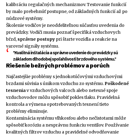
kalibráciu regulačných mechanizmov. Testovanie funkcií
by malo prebehnúť postupne, od základných funkcií až po
núdzové systémy.
Školenie vodičov je neoddeliteľnou súčasťou uvedenia do
prevádzky. Vodiči musia poznať špecifiká vzduchovych
bŕzd,
správne postupy
pri štarte vozidla a reakcie na
varovné signály systému.
"Kvalitná inštalácia a správne uvedenie do prevádzky sú
základom dlhodobej spoľahlivosti brzdového systému."
Riešenie bežných problémov a porúch
Najčastejšie problémy s jednokotúčovými vzduchovými
brzdami súvisia s únikom vzduchu zo systému.
Poškodené
tesnenia
v vzduchových valcoch alebo netesné spoje
vzduchovodov môžu spôsobiť pokles tlaku. Pravidelná
kontrola a výmena opotrebovaných tesnení tieto
problémy eliminuje.
Kontaminácia systému vlhkosťou alebo nečistotami môže
spôsobiť koróziu a nesprávnu funkciu ventilov. Používanie
kvalitných filtrov vzduchu a pravidelné odvodňovanie