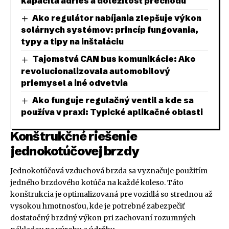
kapacita adries a dôležitosť prechodu
Ako regulátor nabíjania zlepšuje výkon
solárnych systémov: princíp fungovania,
typy a tipy na inštaláciu
Tajomstvá CAN bus komunikácie: Ako
revolucionalizovala automobilový
priemysel a iné odvetvia
Ako funguje regulačný ventil a kde sa
používa v praxi: Typické aplikačné oblasti
Konštrukčné riešenie
jednokotúčovej brzdy
Jednokotúčová vzduchová brzda sa vyznačuje použitím
jedného brzdového kotúča na každé koleso. Táto
konštrukcia je optimalizovaná pre vozidlá so strednou až
vysokou hmotnosťou, kde je potrebné zabezpečiť
dostatočný brzdný výkon pri zachovaní rozumných