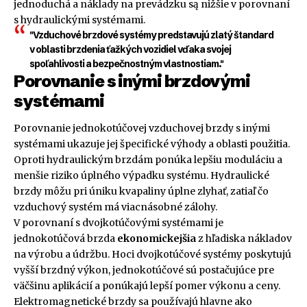
jednoduchá a náklady na prevádzku są nižšie v porovnaní
s hydraulickými systémami.
"Vzduchové brzdové systémy predstavujú zlatý štandard
v oblasti brzdenia ťažkých vozidiel vďaka svojej
spoľahlivosti a bezpečnostným vlastnostiam."
Porovnanie s inými brzdovými
systémami
Porovnanie jednokotúčovej vzduchovej brzdy s inými
systémami ukazuje jej špecifické výhody a oblasti použitia.
Oproti hydraulickým brzdám ponúka lepšiu moduláciu a
menšie riziko úplného výpadku systému. Hydraulické
brzdy môžu pri úniku kvapaliny úplne zlyhať, zatiaľ čo
vzduchový systém má viacnásobné zálohy.
V porovnaní s dvojkotúčovými systémami je
jednokotúčová brzda
ekonomickejšia
z hľadiska nákladov
na výrobu a údržbu. Hoci dvojkotúčové systémy poskytujú
vyšší brzdný výkon, jednokotúčové sú postačujúce pre
väčšinu aplikácií a ponúkajú lepší pomer výkonu a ceny.
Elektromagnetické brzdy sa používajú hlavne ako