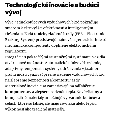
Technologické inovácie a budúci
vývoj
Vývoj jednokotúčovych vzduchovych bŕzd pokračuje
smerom k ešte vyššej efektívnosti a inteligentným
riešeniam.
Elektronicky riadené brzdy
(EBS – Electronic
Braking System) predstavujú najnovšiu generáciu, kde sú
mechanické komponenty doplnené elektronickými
regulátormi.
Integrácia s pokročilými asistenčnými systémami vozidla
otvára nové možnosti. Automatické núdzové brzdenie,
adaptívny tempomat a systémy udržiavania v jazdnom
pruhu môžu využívať presné riadenie vzduchovych bŕzd
na zlepšenie bezpečnosti a komfortu jazdy.
Materiálové inovácie sa zameriavajú na
odľahčenie
komponentov
a zlepšenie odvodu tepla. Nové zliatiny a
kompozitné materiály umožňujú vytváranie kotúčov a
čeľustí, ktoré sú ľahšie, ale majú rovnakú alebo lepšiu
výkonnosť ako tradičné materiály.