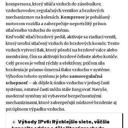
kompresora, ktorý stláča vzduch do zásobníkov,
vzduchovodov, regulačných ventilov a brzdových
mechanizmov na kolesách.
Kompresor
je poháňaný
motorom vozidla a zabezpečuje nepretržitý prísun
stlačeného vzduchu do systému.
Keď vodič stlačí brzdový pedál, aktivuje sa riadiaci ventil,
ktorý uvoľní stlačený vzduch do brzdových komôr. Tento
vzduch vytvorí tlak, ktorý pôsobí na brzdové valce alebo
membrány, čím sa aktivujú brzdové čeľuste alebo kotúče.
Celý proces je veľmi rýchly a efektívny, pričom sila
brzdenia je priamo úmerná tlaku vzduchu v systéme.
Výhodou tohoto systému je jeho
samoregulačná
schopnosť
– ak dôjde k úniku vzduchu v jednej časti
systému, ostatné časti môžu stále fungovať. Navyše,
moderné systémy sú vybavené bezpečnostnými
mechanizmami, ktoré zabezpečujú núdzové brzdenie aj
pri úplnom výpadku vzduchu.
Výhody IPv6: Rýchlejšie siete, väčšia