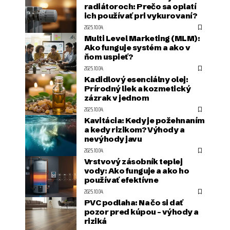
radiátoroch: Prečo sa oplatí
ich používať pri vykurovaní?
2025.10.04.
Multi Level Marketing (MLM):
Ako funguje systém a ako v
ňom uspieť?
2025.10.04.
Kadidlový esenciálny olej:
Prírodný liek a kozmetický
zázrak v jednom
2025.10.04.
Kavitácia: Kedy je požehnaním
a kedy rizikom? Výhody a
nevýhody javu
2025.10.04.
Vrstvový zásobník teplej
vody: Ako funguje a ako ho
používať efektívne
2025.10.04.
PVC podlaha: Na čo si dať
pozor pred kúpou – výhody a
riziká