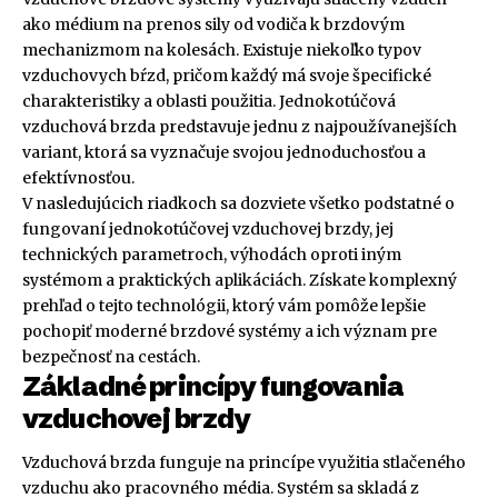
ako médium na prenos sily od vodiča k brzdovým
mechanizmom na kolesách. Existuje niekoľko typov
vzduchovych bŕzd, pričom každý má svoje špecifické
charakteristiky a oblasti použitia. Jednokotúčová
vzduchová brzda predstavuje jednu z najpoužívanejších
variant, ktorá sa vyznačuje svojou jednoduchosťou a
efektívnosťou.
V nasledujúcich riadkoch sa dozviete všetko podstatné o
fungovaní jednokotúčovej vzduchovej brzdy, jej
technických parametroch, výhodách oproti iným
systémom a praktických aplikáciách. Získate komplexný
prehľad o tejto technológii, ktorý vám pomôže lepšie
pochopiť moderné brzdové systémy a ich význam pre
bezpečnosť na cestách.
Základné princípy fungovania
vzduchovej brzdy
Vzduchová brzda funguje na princípe využitia stlačeného
vzduchu ako pracovného média. Systém sa skladá z