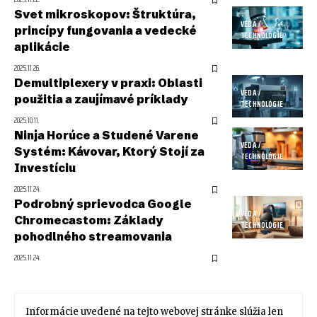
Svet mikroskopov: Štruktúra,
VEDA /
princípy fungovania a vedecké
TECHNOLÓGIE
aplikácie
2025.11.26.
Demultiplexery v praxi: Oblasti
VEDA /
použitia a zaujímavé príklady
TECHNOLÓGIE
2025.10.11.
Ninja Horúce a Studené Varene
VEDA /
Systém: Kávovar, Ktorý Stojí za
TECHNOLÓGIE
Investíciu
2025.11.24.
Podrobný sprievodca Google
VEDA /
Chromecastom: Základy
TECHNOLÓGIE
pohodlného streamovania
2025.11.24.
Informácie uvedené na tejto webovej stránke slúžia len