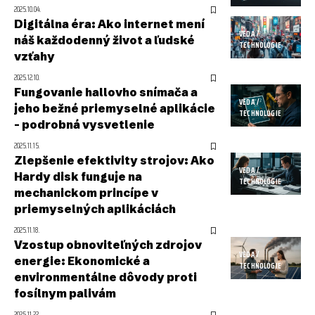
2025.10.04.
Digitálna éra: Ako internet mení
VEDA /
náš každodenný život a ľudské
TECHNOLÓGIE
vzťahy
2025.12.10.
Fungovanie hallovho snímača a
VEDA /
jeho bežné priemyselné aplikácie
TECHNOLÓGIE
– podrobná vysvetlenie
2025.11.15.
Zlepšenie efektivity strojov: Ako
VEDA /
Hardy disk funguje na
TECHNOLÓGIE
mechanickom princípe v
priemyselných aplikáciách
2025.11.18.
Vzostup obnoviteľných zdrojov
VEDA /
energie: Ekonomické a
TECHNOLÓGIE
environmentálne dôvody proti
fosílnym palivám
2025.11.22.