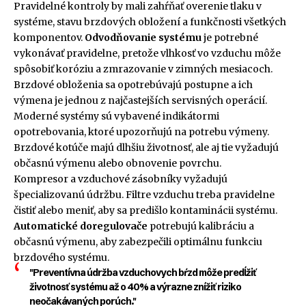
Pravidelné kontroly by mali zahŕňať overenie tlaku v
systéme, stavu brzdových obložení a funkčnosti všetkých
komponentov.
Odvodňovanie systému
je potrebné
vykonávať pravidelne, pretože vlhkosť vo vzduchu môže
spôsobiť koróziu a zmrazovanie v zimných mesiacoch.
Brzdové obloženia sa opotrebúvajú postupne a ich
výmena je jednou z najčastejších servisných operácií.
Moderné systémy sú vybavené indikátormi
opotrebovania, ktoré upozorňujú na potrebu výmeny.
Brzdové kotúče majú dlhšiu životnosť, ale aj tie vyžadujú
občasnú výmenu alebo obnovenie povrchu.
Kompresor a vzduchové zásobníky vyžadujú
špecializovanú údržbu. Filtre vzduchu treba pravidelne
čistiť alebo meniť, aby sa predišlo kontaminácii systému.
Automatické doregulovače
potrebujú kalibráciu a
občasnú výmenu, aby zabezpečili optimálnu funkciu
brzdového systému.
"Preventívna údržba vzduchovych bŕzd môže predĺžiť
životnosť systému až o 40% a výrazne znížiť riziko
neočakávaných porúch."