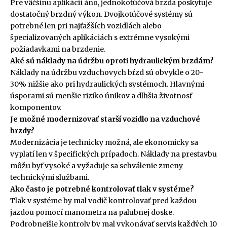
Pre väčšinu aplikácií áno, jednokotúčová brzda poskytuje
dostatočný brzdný výkon. Dvojkotúčové systémy sú
potrebné len pri najťažších vozidlách alebo
špecializovaných aplikáciách s extrémne vysokými
požiadavkami na brzdenie.
Aké sú náklady na údržbu oproti hydraulickým brzdám?
Náklady na údržbu vzduchovych bŕzd sú obvykle o 20-
30% nižšie ako pri hydraulických systémoch. Hlavnými
úsporami sú menšie riziko únikov a dlhšia životnosť
komponentov.
Je možné modernizovať starší vozidlo na vzduchové
brzdy?
Modernizácia je technicky možná, ale ekonomicky sa
vyplatí len v špecifických prípadoch. Náklady na prestavbu
môžu byť vysoké a vyžaduje sa schválenie zmeny
technickými službami.
Ako často je potrebné kontrolovať tlak v systéme?
Tlak v systéme by mal vodič kontrolovať pred každou
jazdou pomocí manometra na palubnej doske.
Podrobnejšie kontroly by mal vykonávať servis každých 10