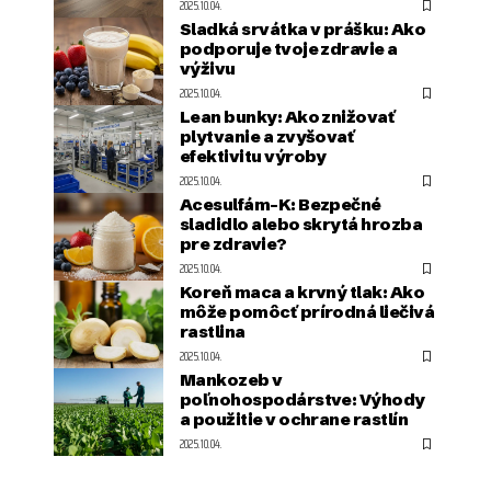
2025.10.04.
Sladká srvátka v prášku: Ako
podporuje tvoje zdravie a
výživu
2025.10.04.
Lean bunky: Ako znižovať
plytvanie a zvyšovať
efektivitu výroby
2025.10.04.
Acesulfám-K: Bezpečné
sladidlo alebo skrytá hrozba
pre zdravie?
2025.10.04.
Koreň maca a krvný tlak: Ako
môže pomôcť prírodná liečivá
rastlina
2025.10.04.
Mankozeb v
poľnohospodárstve: Výhody
a použitie v ochrane rastlín
2025.10.04.