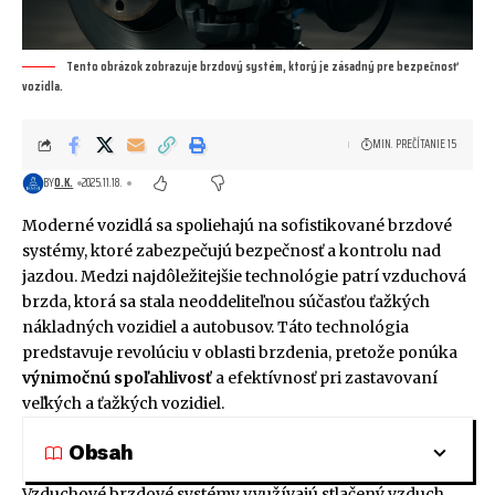
Tento obrázok zobrazuje brzdový systém, ktorý je zásadný pre bezpečnosť
vozidla.
MIN. PREČÍTANIE 15
BY
O.K.
2025.11.18.
Moderné vozidlá sa spoliehajú na sofistikované brzdové
systémy, ktoré zabezpečujú bezpečnosť a kontrolu nad
jazdou. Medzi najdôležitejšie technológie patrí vzduchová
brzda, ktorá sa stala neoddeliteľnou súčasťou ťažkých
nákladných vozidiel a autobusov. Táto technológia
predstavuje revolúciu v oblasti brzdenia, pretože ponúka
výnimočnú spoľahlivosť
a efektívnosť pri zastavovaní
veľkých a ťažkých vozidiel.
Obsah
Vzduchové brzdové systémy využívajú stlačený vzduch