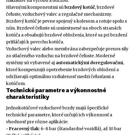
nákladov na výrobu a údržbu.
Hlavnými komponentmi sú
brzdový kotúč
, brzdové
čeľuste, vzduchový valec a regulačné mechanizmy.
Brzdový kotúč je pevne spojený s kolesom a rotuje spolu s
ním. Brzdové čeľuste sú umiestnené na oboch stranách
kotúča a obsahujú brzdové obloženia, ktoré sa pri brzdení
pritláčajú k povrchu kotúča.
Vzduchový valec alebo membrána zabezpečuje prenos sily
zo stlačeného vzduchu na brzdové čeľuste. Moderné
systémy sú vybavené aj
automatickými doregulovačmi
,
ktoré kompenzujú opotrebenie brzdových obložení a
udržiavajú optimálnu vzdialenosť medzi čeľusťami a
kotúčom.
Technické parametre a výkonnostné
charakteristiky
Jednokotúčové vzduchové brzdy majú špecifické
technické parametre, ktoré určujú ich výkonnosť a
vhodnosť pre rôzne aplikácie:
•
Pracovný tlak
: 6-8 bar (štandardné vozidlá), až 10 bar