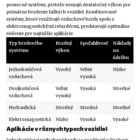
pomocné systémy, pretože nemajú dostatočný výkon pre
primárne brzdenie ťažkých vozidiel. Kombinované
systémy, ktoré využívajú vzduchové brzdy spolu s
elektromagnetickými retardérmi, predstavujú optimálne
riešenie pre najťažšie aplikácie.
Typ brzdového
Brzdný
Spoľahlivosť
Náklady
systému
výkon
na
údržbu
Jednokotúčová
Vysoký
Veľmi
Nízke
vzduchová
vysoká
Dvojkotúčová
Veľmi
Vysoká
Stredné
vzduchová
vysoký
Hydraulická
Stredný
Stredná
Stredné
Elektromagnetická
Nízky
Vysoká
Vysoké
Aplikácie v rôznych typoch vozidiel