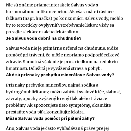
Nie sú známe priame interakcie Salvus vody s
hormonálnou antikoncepciou. Ak však máte tráviace
ťažkosti (napr. hnačka) po konzumácii Salvus vody, mohlo
by to teoreticky ovplyvniť vstrebávanie liekov. Vždy sa
poraďte s lekárom alebo lekárnikom.
Je Salvus voda dobrá na chudnutie?
Salvus voda nie je primárne určená na chudnutie. Môže
pomôcť pri trávení, čo môže nepriamo podporiť celkové
zdravie. Samotná však nie je prostriedkom na redukciu
hmotnosti. Dôležitá je vyvážená strava a pohyb.
Aké sú príznaky prebytku minerálov z Salvus vody?
Príznaky prebytku minerálov, najmä sodíka a
hydrogénuhličitanov, môžu zahŕňať svalové kŕče, slabosť,
závraty, opuchy, zvýšený krvný tlak alebo tráviace
problémy. Ak spozorujete tieto symptómy, okamžite
prestaňte vodu piť a konzultujte lekára.
Môže Salvus voda pomôcť pri pálení záhy?
Áno, Salvus voda je často vyhľadávaná práve pre jej