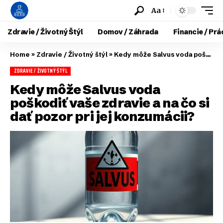
Aa
Zdravie / Životný Štýl
Domov / Záhrada
Financie / Prá
Home
»
Zdravie / Životný štýl
»
Kedy môže Salvus voda poškodiť vaše zdravie a na čo si dať pozor pri jej konzumácii?
ZDRAVIE / ŽIVOTNÝ ŠTÝL
Kedy môže Salvus voda
poškodiť vaše zdravie a na čo si
dať pozor pri jej konzumácii?