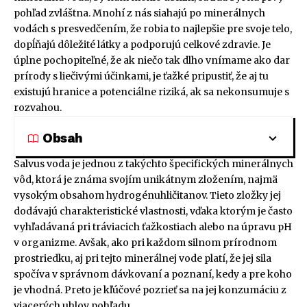
pohľad zvláštna. Mnohí z nás siahajú po minerálnych
vodách s presvedčením, že robia to najlepšie pre svoje telo,
dopĺňajú dôležité látky a podporujú celkové zdravie. Je
úplne pochopiteľné, že ak niečo tak dlho vnímame ako dar
prírody s liečivými účinkami, je ťažké pripustiť, že aj tu
existujú hranice a potenciálne riziká, ak sa nekonsumuje s
rozvahou.
Obsah
Salvus voda je jednou z takýchto špecifických minerálnych
vôd, ktorá je známa svojím unikátnym zložením, najmä
vysokým obsahom hydrogénuhličitanov. Tieto zložky jej
dodávajú charakteristické vlastnosti, vďaka ktorým je často
vyhľadávaná pri tráviacich ťažkostiach alebo na úpravu pH
v organizme. Avšak, ako pri každom silnom prírodnom
prostriedku, aj pri tejto minerálnej vode platí, že jej sila
spočíva v správnom dávkovaní a poznaní, kedy a pre koho
je vhodná. Preto je kľúčové pozrieť sa na jej konzumáciu z
viacerých uhlov pohľadu.