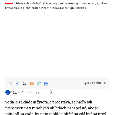
Salvus voda môže byť nebezpečná pri srdcovo-cievnych ochoreniach, vysokom
krvnom tlaku a v tehotenstve. Pite striedmo a konzultujte s lekárom.
MIN. PREČÍTANIE 17
BY
O.K.
2025.11.26.
Voda je základom života, a predstava, že niečo tak
prirodzené a v mnohých ohľadoch prospešné, ako je
minerálna voda, by nám mohlo ublížiť, sa zdá byť na prvý