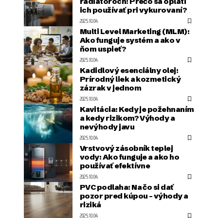
radiátoroch: Prečo sa oplatí
ich používať pri vykurovaní?
2025.10.04.
Multi Level Marketing (MLM):
Ako funguje systém a ako v
ňom uspieť?
2025.10.04.
Kadidlový esenciálny olej:
Prírodný liek a kozmetický
zázrak v jednom
2025.10.04.
Kavitácia: Kedy je požehnaním
a kedy rizikom? Výhody a
nevýhody javu
2025.10.04.
Vrstvový zásobník teplej
vody: Ako funguje a ako ho
používať efektívne
2025.10.04.
PVC podlaha: Na čo si dať
pozor pred kúpou – výhody a
riziká
2025.10.04.