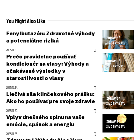
You Might Also Like
Fenylbutazón: Zdravotné výhody
ZDRAVIE /
a potenciálne riziká
ŽIVOTNÝ ŠTÝL
2025.11.20.
Prečo pravidelne používať
ZDRAVIE /
kondicionér na vlasy: Výhody a
ŽIVOTNÝ ŠTÝL
očakávané výsledky v
starostlivosti o vlasy
2025.12.14.
Liečivá sila klinčekového prášku:
ZDRAVIE /
Ako ho používať pre svoje zdravie
ŽIVOTNÝ ŠTÝL
2025.11.20.
Vplyv dnešného splnu na vaše
ZDRAVIE /
emócie, spánok a energiu
ŽIVOTNÝ ŠTÝL
2025.11.28.