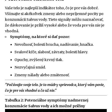
Vaše telo je najlepší indikátor toho, čo je pre vás dobré.
Všímajte si akékoľvek zmeny alebo nepríjemné pocity po
konzumácii Salvus vody. Tieto signály môžu naznačovať,
že dávkovanie je príliš vysoké alebo že voda pre vás nie je
vhodná.
Symptómy, na ktoré si dať pozor:
Nevoľnosť, bolesti brucha, nadúvanie, hnačka.
Svalové kŕče, slabosť, závraty, bolesti hlavy.
Opuchy, zvýšený krvný tlak.
Nezvyčajná smäd.
Zmeny nálady alebo zmätenosť.
"Počúvajte svoje telo. Je to múdry sprievodca, ktorý vám povie,
čo je pre vás vhodné a čo už nie."
Tabuľka 2: Potenciálne symptómy nadmernej
konzumácie Salvus vody a ich možné príčiny