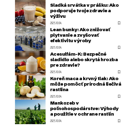
Sladká srvátka v prášku: Ako
podporuje tvoje zdravie a
výživu
2025.10.04.
Lean bunky: Ako znižovať
plytvanie a zvyšovať
efektivitu výroby
2025.10.04.
Acesulfám-K: Bezpečné
sladidlo alebo skrytá hrozba
pre zdravie?
2025.10.04.
Koreň maca a krvný tlak: Ako
môže pomôcť prírodná liečivá
rastlina
2025.10.04.
Mankozeb v
poľnohospodárstve: Výhody
a použitie v ochrane rastlín
2025.10.04.