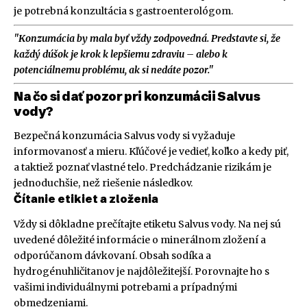
je potrebná konzultácia s gastroenterológom.
"Konzumácia by mala byť vždy zodpovedná. Predstavte si, že
každý dúšok je krok k lepšiemu zdraviu – alebo k
potenciálnemu problému, ak si nedáte pozor."
Na čo si dať pozor pri konzumácii Salvus
vody?
Bezpečná konzumácia Salvus vody si vyžaduje
informovanosť a mieru. Kľúčové je vedieť, koľko a kedy piť,
a taktiež poznať vlastné telo. Predchádzanie rizikám je
jednoduchšie, než riešenie následkov.
Čítanie etikiet a zloženia
Vždy si dôkladne prečítajte etiketu Salvus vody. Na nej sú
uvedené dôležité informácie o minerálnom zložení a
odporúčanom dávkovaní. Obsah sodíka a
hydrogénuhličitanov je najdôležitejší. Porovnajte ho s
vašimi individuálnymi potrebami a prípadnými
obmedzeniami.