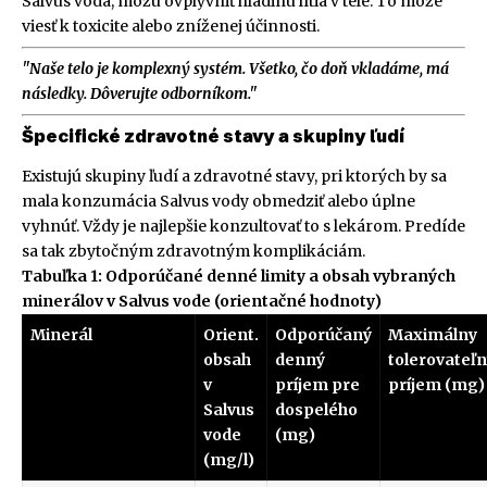
Salvus voda, môžu ovplyvniť hladinu lítia v tele. To môže
viesť k toxicite alebo zníženej účinnosti.
"Naše telo je komplexný systém. Všetko, čo doň vkladáme, má
následky. Dôverujte odborníkom."
Špecifické zdravotné stavy a skupiny ľudí
Existujú skupiny ľudí a zdravotné stavy, pri ktorých by sa
mala konzumácia Salvus vody obmedziť alebo úplne
vyhnúť. Vždy je najlepšie konzultovať to s lekárom. Predíde
sa tak zbytočným zdravotným komplikáciám.
Tabuľka 1: Odporúčané denné limity a obsah vybraných
minerálov v Salvus vode (orientačné hodnoty)
Minerál
Orient.
Odporúčaný
Maximálny
obsah
denný
tolerovateľ
v
príjem pre
príjem (mg)
Salvus
dospelého
vode
(mg)
(mg/l)