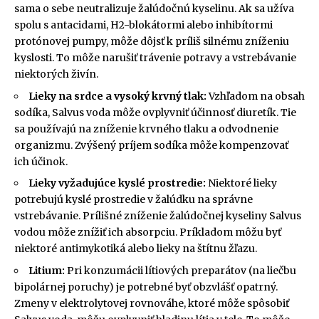
sama o sebe neutralizuje žalúdočnú kyselinu. Ak sa užíva
spolu s antacidami, H2-blokátormi alebo inhibítormi
protónovej pumpy, môže dôjsť k príliš silnému zníženiu
kyslosti. To môže narušiť trávenie potravy a vstrebávanie
niektorých živín.
Lieky na srdce a vysoký krvný tlak:
Vzhľadom na obsah
sodíka, Salvus voda môže ovplyvniť účinnosť diuretík. Tie
sa používajú na zníženie krvného tlaku a odvodnenie
organizmu. Zvýšený príjem sodíka môže kompenzovať
ich účinok.
Lieky vyžadujúce kyslé prostredie:
Niektoré lieky
potrebujú kyslé prostredie v žalúdku na správne
vstrebávanie. Prílišné zníženie žalúdočnej kyseliny Salvus
vodou môže znížiť ich absorpciu. Príkladom môžu byť
niektoré antimykotiká alebo lieky na štítnu žľazu.
Litium:
Pri konzumácii lítiových preparátov (na liečbu
bipolárnej poruchy) je potrebné byť obzvlášť opatrný.
Zmeny v elektrolytovej rovnováhe, ktoré môže spôsobiť