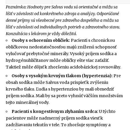
Poznámka: Hodnoty pre Salvus vodu sú orientačné a môžu sa
líšiť v závislosti od konkrétneho zdroja a analýzy. Odporúčané
denné príjmy sú všeobecné pre zdravého dospelého a môžu sa
líšiť v závislosti od individuálnych potrieb a zdravotného stavu.
Konzultácia s lekárom je vždy dôležitá.
Osoby s ochorením obličiek:
Pacienti s chronickou
obličkovou nedostatočnosťou majú zníženú schopnosť
vylučovať prebytočné minerály. Vysoký príjem sodíka a
hydrogénuhličitanov môže obličky ešte viac zaťažiť.
Taktiež môže dôjsť k zhoršeniu acidobázickej rovnováhy.
Osoby s vysokým krvným tlakom (hypertenzia):
Pre
obsah sodíka môže Salvus voda prispieť k zvýšeniu
krvného tlaku. Ľudia s hypertenziou by mali obmedziť
príjem sodíka. Mali by sa preto vyhnúť väčším množstvám
tejto minerálnej vody.
Pacienti s kongestívnym zlyhaním srdca:
U týchto
pacientov môže nadmerný príjem sodíka viesť k
zadržiavaniu tekutín v tele. To zhoršuje symptómy a