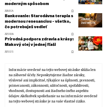
moderným spôsobom
2026.01.24.
Bankovanie: Starodávna terapia s
ZDRAVIE /
modernou renesanciou – všetko,
ŽIVOTNÝ ŠTÝL
čo potrebuješ vedieť
2025.10.04.
Prírodná podpora zdravia a krásy:
ZDRAVIE /
Makový olej v jednej fľaši
ŽIVOTNÝ ŠTÝL
2025.12.13.
Informácie uvedené na tejto webovej stránke slúžia len
na zábavné účely. Neposkytujeme žiadne záruky,
výslovné ani implicitné, týkajúce sa úplnosti, presnosti,
primeranosti, zákonnosti, užitočnosti, spoľahlivosti,
vhodnosti, dostupnosti ani žiadneho iného aspektu
údajov. Akékoľvek spoliehanie sa na informácie uvedené
na tejto webovej stránke je na vaše vlastné riziko.