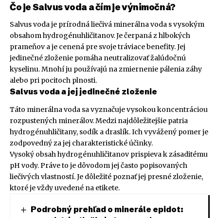
Čo je Salvus voda a čím je výnimočná?
Salvus voda je prírodná liečivá minerálna voda s vysokým
obsahom hydrogénuhličitanov. Je čerpaná z hlbokých
prameňov a je cenená pre svoje tráviace benefity. Jej
jedinečné zloženie pomáha neutralizovať žalúdočnú
kyselinu. Mnohí ju používajú na zmiernenie pálenia záhy
alebo pri pocitoch plnosti.
Salvus voda a jej jedinečné zloženie
Táto minerálna voda sa vyznačuje vysokou koncentráciou
rozpustených minerálov. Medzi najdôležitejšie patria
hydrogénuhličitany, sodík a draslík. Ich vyvážený pomer je
zodpovedný za jej charakteristické účinky.
Vysoký obsah hydrogénuhličitanov prispieva k zásaditému
pH vody. Práve to je dôvodom jej často popisovaných
liečivých vlastností. Je dôležité poznať jej presné zloženie,
ktoré je vždy uvedené na etikete.
Podrobný prehľad o minerále epidot: