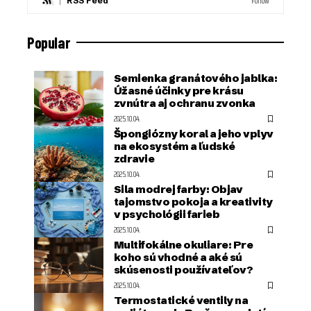
Follow
RSS Feed
Popular
Semienka granátového jablka:
Úžasné účinky pre krásu
zvnútra aj ochranu zvonka
2025.10.04.
Špongiózny koral a jeho vplyv
na ekosystém a ľudské
zdravie
2025.10.04.
Sila modrej farby: Objav
tajomstvo pokoja a kreativity
v psychológii farieb
2025.10.04.
Multifokálne okuliare: Pre
koho sú vhodné a aké sú
skúsenosti používateľov?
2025.10.04.
Termostatické ventily na