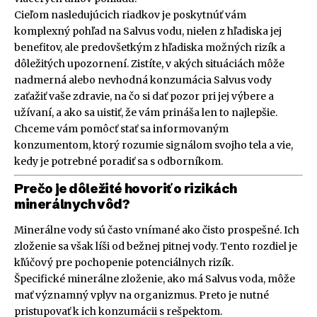
Cieľom nasledujúcich riadkov je poskytnúť vám
komplexný pohľad na Salvus vodu, nielen z hľadiska jej
benefitov, ale predovšetkým z hľadiska možných rizík a
dôležitých upozornení. Zistíte, v akých situáciách môže
nadmerná alebo nevhodná konzumácia Salvus vody
zaťažiť vaše zdravie, na čo si dať pozor pri jej výbere a
užívaní, a ako sa uistiť, že vám prináša len to najlepšie.
Chceme vám pomôcť stať sa informovaným
konzumentom, ktorý rozumie signálom svojho tela a vie,
kedy je potrebné poradiť sa s odborníkom.
Prečo je dôležité hovoriť o rizikách
minerálnych vôd?
Minerálne vody sú často vnímané ako čisto prospešné. Ich
zloženie sa však líši od bežnej pitnej vody. Tento rozdiel je
kľúčový pre pochopenie potenciálnych rizík.
Špecifické minerálne zloženie, ako má Salvus voda, môže
mať významný vplyv na organizmus. Preto je nutné
pristupovať k ich konzumácii s rešpektom.