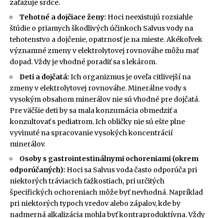
zaťažuje srdce.
Tehotné a dojčiace ženy:
Hoci neexistujú rozsiahle
štúdie o priamych škodlivých účinkoch Salvus vody na
tehotenstvo a dojčenie, opatrnosť je na mieste. Akékoľvek
významné zmeny v elektrolytovej rovnováhe môžu mať
dopad. Vždy je vhodné poradiť sa s lekárom.
Deti a dojčatá:
Ich organizmus je oveľa citlivejší na
zmeny v elektrolytovej rovnováhe. Minerálne vody s
vysokým obsahom minerálov nie sú vhodné pre dojčatá.
Pre väčšie deti by sa mala konzumácia obmedziť a
konzultovať s pediatrom. Ich obličky nie sú ešte plne
vyvinuté na spracovanie vysokých koncentrácií
minerálov.
Osoby s gastrointestinálnymi ochoreniami (okrem
odporúčaných):
Hoci sa Salvus voda často odporúča pri
niektorých tráviacich ťažkostiach, pri určitých
špecifických ochoreniach môže byť nevhodná. Napríklad
pri niektorých typoch vredov alebo zápalov, kde by
nadmerná alkalizácia mohla byť kontraproduktívna. Vždy