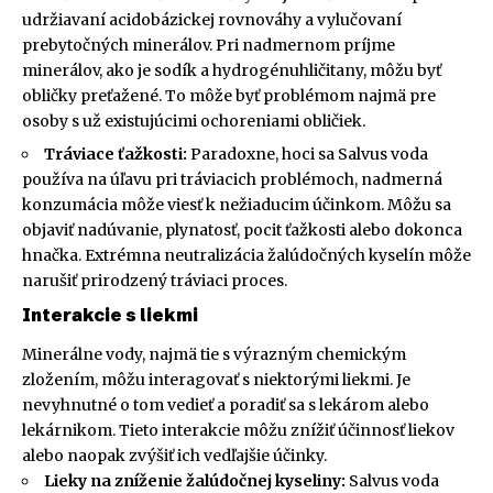
udržiavaní acidobázickej rovnováhy a vylučovaní
prebytočných minerálov. Pri nadmernom príjme
minerálov, ako je sodík a hydrogénuhličitany, môžu byť
obličky preťažené. To môže byť problémom najmä pre
osoby s už existujúcimi ochoreniami obličiek.
Tráviace ťažkosti:
Paradoxne, hoci sa Salvus voda
používa na úľavu pri tráviacich problémoch, nadmerná
konzumácia môže viesť k nežiaducim účinkom. Môžu sa
objaviť nadúvanie, plynatosť, pocit ťažkosti alebo dokonca
hnačka. Extrémna neutralizácia žalúdočných kyselín môže
narušiť prirodzený tráviaci proces.
Interakcie s liekmi
Minerálne vody, najmä tie s výrazným chemickým
zložením, môžu interagovať s niektorými liekmi. Je
nevyhnutné o tom vedieť a poradiť sa s lekárom alebo
lekárnikom. Tieto interakcie môžu znížiť účinnosť liekov
alebo naopak zvýšiť ich vedľajšie účinky.
Lieky na zníženie žalúdočnej kyseliny:
Salvus voda