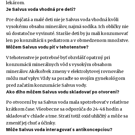
lekárom.
Je Salvus voda vhodná pre deti?
Pre dojčatá a malé deti nie je Salvus voda vhodná kvôli
vysokému obsahu minerálov, najmä sodíka. Ich obličky nie
sú dostatočne vyvinuté. Staršie deti by ju mali konzumovať
len po konzultácii s pediatrom a v obmedzenom množstve.
Môžem Salvus vodu piť v tehotenstve?
V tehotenstve je potrebné byť obzvlášť opatrný pri
konzumácii minerálnych vôd s vysokým obsahom
minerálov. Akékoľvek zmeny v elektrolytovej rovnováhe
môžu mať vplyv. Vždy sa poraďte so svojím gynekológom
pred začatím konzumácie Salvus vody.
Ako dlho môžem Salvus vodu skladovať po otvorení?
Po otvorení by sa Salvus voda mala spotrebovať v relatívne
krátkom čase. Všeobecne sa odporúča do 24-48 hodín a
skladovať v chlade a tme. Stratí totiž oxid uhličitý a môže sa
zmeniť jej chuť a účinky.
Môže Salvus voda interagovať s antikoncepciou?