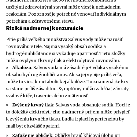
Nadmerné množstvo alebo nevhodná kombinácia s
určitými zdravotnými stavmi môže viesť k nežiaducim
reakciám. Pozornosť je potrebné venovať individuálnym
potrebám a zdravotnému stavu.
Riziká nadmernej konzumácie
Pitie príliš veľkého množstva Salvus vody môže narušiť
rovnováhu v tele. Najmä vysoký obsah sodíka a
hydrogénuhličitanov si vyžaduje opatrnosť. Tieto zložky
môžu ovplyvniť krvný tlak a elektrolytovú rovnováhu.
Alkalóza:
Salvus voda má zásadité pH vďaka vysokému
obsahu hydrogénuhličitanov. Ak sa jej vypije príliš veľa,
môže to viesť k metabolickej alkalóze. To znamená, že krv
sa stane príliš zásaditou. Symptómy môžu zahŕňať závraty,
svalové kŕče, trasenie alebo zmätenosť.
Zvýšený krvný tlak:
Salvus voda obsahuje sodík. Hoci je
to dôležitý elektrolyt, jeho nadmerný príjem môže prispieť
k zvýšeniu krvného tlaku. Ľudia trpiaci hypertenziou by
mali byť obzvlášť opatrní.
Zaťaženie obličiek:
Obličky hrajú kľúčovú úlohu pri