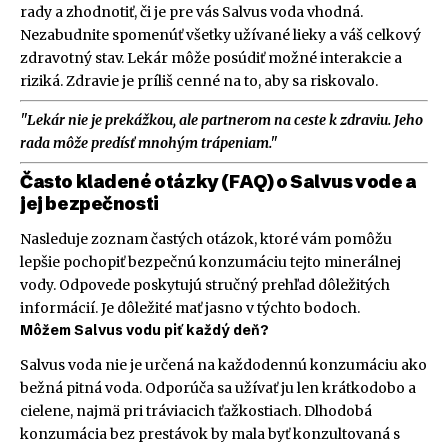
rady a zhodnotiť, či je pre vás Salvus voda vhodná.
Nezabudnite spomenúť všetky užívané lieky a váš celkový
zdravotný stav. Lekár môže posúdiť možné interakcie a
riziká. Zdravie je príliš cenné na to, aby sa riskovalo.
"Lekár nie je prekážkou, ale partnerom na ceste k zdraviu. Jeho
rada môže predísť mnohým trápeniam."
Často kladené otázky (FAQ) o Salvus vode a
jej bezpečnosti
Nasleduje zoznam častých otázok, ktoré vám pomôžu
lepšie pochopiť bezpečnú konzumáciu tejto minerálnej
vody. Odpovede poskytujú stručný prehľad dôležitých
informácií. Je dôležité mať jasno v týchto bodoch.
Môžem Salvus vodu piť každý deň?
Salvus voda nie je určená na každodennú konzumáciu ako
bežná pitná voda. Odporúča sa užívať ju len krátkodobo a
cielene, najmä pri tráviacich ťažkostiach. Dlhodobá
konzumácia bez prestávok by mala byť konzultovaná s