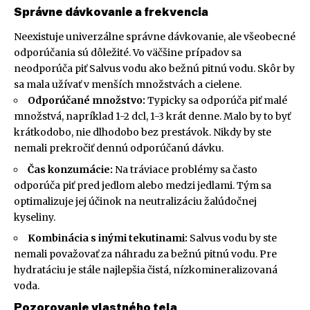
Správne dávkovanie a frekvencia
Neexistuje univerzálne správne dávkovanie, ale všeobecné
odporúčania sú dôležité. Vo väčšine prípadov sa
neodporúča piť Salvus vodu ako bežnú pitnú vodu. Skôr by
sa mala užívať v menších množstvách a cielene.
Odporúčané množstvo:
Typicky sa odporúča piť malé
množstvá, napríklad 1-2 dcl, 1-3 krát denne. Malo by to byť
krátkodobo, nie dlhodobo bez prestávok. Nikdy by ste
nemali prekročiť dennú odporúčanú dávku.
Čas konzumácie:
Na tráviace problémy sa často
odporúča piť pred jedlom alebo medzi jedlami. Tým sa
optimalizuje jej účinok na neutralizáciu žalúdočnej
kyseliny.
Kombinácia s inými tekutinami:
Salvus vodu by ste
nemali považovať za náhradu za bežnú pitnú vodu. Pre
hydratáciu je stále najlepšia čistá, nízkomineralizovaná
voda.
Pozorovanie vlastného tela