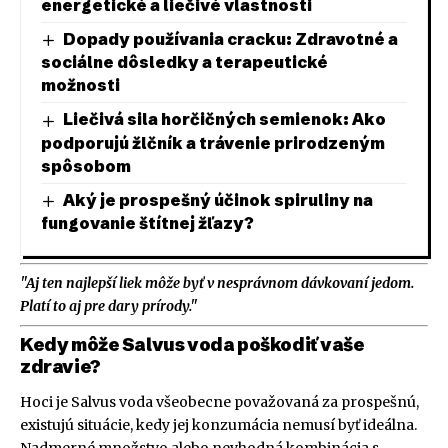
energetické a liečivé vlastnosti
Dopady používania cracku: Zdravotné a
sociálne dôsledky a terapeutické
možnosti
Liečivá sila horčičných semienok: Ako
podporujú žlčník a trávenie prirodzeným
spôsobom
Aký je prospešný účinok spiruliny na
fungovanie štítnej žľazy?
"Aj ten najlepší liek môže byť v nesprávnom dávkovaní jedom.
Platí to aj pre dary prírody."
Kedy môže Salvus voda poškodiť vaše
zdravie?
Hoci je Salvus voda všeobecne považovaná za prospešnú,
existujú situácie, kedy jej konzumácia nemusí byť ideálna.