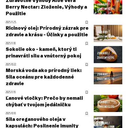
Zdravotné Výhody Aloe Vera
ZDRAVIE /
Berry Nectar: Zloženie, Výhody a
ŽIVOTNÝ ŠTÝL
Použitie
2025.11.25.
Ricinový olej: Prírodný zázrak pre
ZDRAVIE /
zdravie a krásu – Účinky a použitie
ŽIVOTNÝ ŠTÝL
2025.11.18.
Sokolie oko – kameň, ktorý ti
ZDRAVIE /
prinavráti silu a vnútorný pokoj
ŽIVOTNÝ ŠTÝL
2025.10.22.
Morská voda ako prírodný liek:
ZDRAVIE /
Sila oceánu pre každodenné
ŽIVOTNÝ ŠTÝL
zdravie
2025.11.19.
Ľanové vločky: Prečo by nemali
ZDRAVIE /
chýbať v tvojom jedálničku
ŽIVOTNÝ ŠTÝL
2025.10.10.
Sila oreganového oleja v
ZDRAVIE /
kapsulách: Posilnenie imunity
ŽIVOTNÝ ŠTÝL