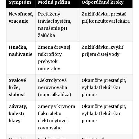
Symptóm
Možná príčina
Odporúčané kroky
Nevoľnosť,
Preťažený
Znížiť dávku, prestať
vracanie
tráviaci systém,
piť, konzultovať lekára
narušenie pH
žalúdka
Hnačka,
Zmena črevnej
Znížiť dávku, zvýšiť
nadúvanie
mikroflóry,
príjem čistej vody
prebytok
minerálov
Svalové
Elektrolytová
Okamžite prestať piť,
kŕče,
nerovnováha
vyhľadať lekársku
slabosť
(napr. alkalóza)
pomoc
Závraty,
Zmeny v krvnom
Okamžite prestať piť,
bolesti
tlaku alebo
vyhľadať lekársku
hlavy
elektrolytovej
pomoc
rovnováhe