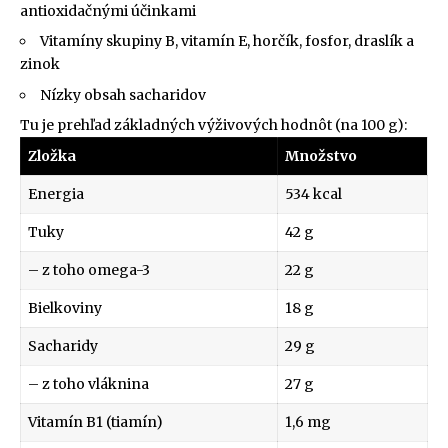
antioxidačnými účinkami
Vitamíny skupiny B, vitamín E, horčík, fosfor, draslík a
zinok
Nízky obsah sacharidov
Tu je prehľad základných výživových hodnôt (na 100 g):
Zložka
Množstvo
Energia
534 kcal
Tuky
42 g
– z toho omega-3
22 g
Bielkoviny
18 g
Sacharidy
29 g
– z toho vláknina
27 g
Vitamín B1 (tiamín)
1,6 mg