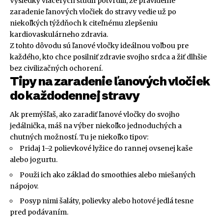
Výsledky viacerých štúdií potvrdili, že pravidelné
zaradenie ľanových vločiek do stravy vedie už po
niekoľkých týždňoch k citeľnému zlepšeniu
kardiovaskulárneho zdravia.
Z tohto dôvodu sú ľanové vločky ideálnou voľbou pre
každého, kto chce posilniť zdravie svojho srdca a žiť dlhšie
bez civilizačných ochorení.
Tipy na zaradenie ľanových vločiek
do každodennej stravy
Ak premýšľaš, ako zaradiť ľanové vločky do svojho
jedálnička, máš na výber niekoľko jednoduchých a
chutných možností. Tu je niekoľko tipov:
Pridaj 1–2 polievkové lyžice do rannej ovsenej kaše
alebo jogurtu.
Použi ich ako základ do smoothies alebo miešaných
nápojov.
Posyp nimi šaláty, polievky alebo hotové jedlá tesne
pred podávaním.