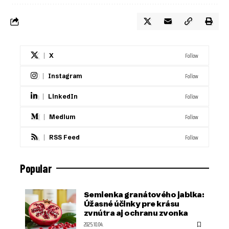
Follow
X
Follow
Instagram
Follow
LinkedIn
Follow
Medium
Follow
RSS Feed
Popular
Semienka granátového jablka:
Úžasné účinky pre krásu
zvnútra aj ochranu zvonka
2025.10.04.