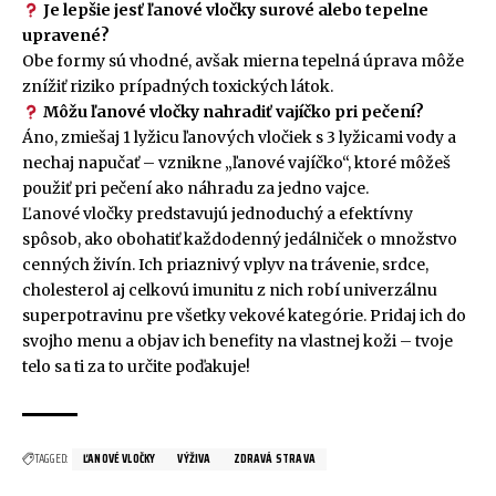
Je lepšie jesť ľanové vločky surové alebo tepelne
upravené?
Obe formy sú vhodné, avšak mierna tepelná úprava môže
znížiť riziko prípadných toxických látok.
Môžu ľanové vločky nahradiť vajíčko pri pečení?
Áno, zmiešaj 1 lyžicu ľanových vločiek s 3 lyžicami vody a
nechaj napučať – vznikne „ľanové vajíčko“, ktoré môžeš
použiť pri pečení ako náhradu za jedno vajce.
Ľanové vločky predstavujú jednoduchý a efektívny
spôsob, ako obohatiť každodenný jedálniček o množstvo
cenných živín. Ich priaznivý vplyv na trávenie, srdce,
cholesterol aj celkovú imunitu z nich robí univerzálnu
superpotravinu pre všetky vekové kategórie. Pridaj ich do
svojho menu a objav ich benefity na vlastnej koži – tvoje
telo sa ti za to určite poďakuje!
TAGGED:
ĽANOVÉ VLOČKY
VÝŽIVA
ZDRAVÁ STRAVA