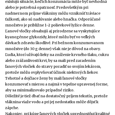
existujú situácie, keď ich konzumácia môže byť nevhodná
alebo je potrebná opatrnosť. Predovšetkým pri
nadmernom príjme vlákniny môžu vzniknúť tráviace
ťažkosti, ako sú nadúvanie alebo hnačka. Odporúčané
množstvo je približne 1–2 polievkové lyžice denne.
Ľanové vločky obsahujú aj prirodzene sa vyskytujúce
kyanogénne glykozidy, ktoré môžu byť vo veľkých
dávkach zdraviu škodlivé. Pri bežnom konzumovanom
množstve (do 30 g denne) však nie je dôvod na obavy.
Ľudia, ktorí užívajú lieky na zníženie krvného tlaku, cukru
alebo zrážanlivosti krvi, by sa mali pred zaradením
ľanových vločiek do stravy poradiť so svojím lekárom,
pretože môžu ovplyvňovať účinok niektorých liekov.
Tehotné a dojčiace ženy by mali ľanové vločky
konzumovať s mierou a najmä v tepelne upravenej forme,
aby sa minimalizovalo prípadné riziko.
Dôležité je tiež dbať na dostatočný príjem tekutín, pretože
vláknina viaže vodu a pri jej nedostatku môže dôjsť k
zápche.
Nakoniec, pri kúpe ľanových vločiek uprednostňuj kvalitné