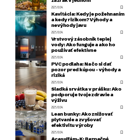
zázrak v jednom
2025.10.04.
Kavitácia: Kedy je požehnaním
a kedy rizikom? Výhody a
nevýhody javu
2025.10.04.
Vrstvový zásobník teplej
vody: Ako funguje a ako ho
používať efektívne
2025.10.04.
PVC podlaha: Na čo si dať
pozor pred kúpou – výhody a
riziká
2025.10.04.
Sladká srvátka v prášku: Ako
podporuje tvoje zdravie a
výživu
2025.10.04.
Lean bunky: Ako znižovať
plytvanie a zvyšovať
efektivitu výroby
2025.10.04.
Acesulfám-K: Bezpečné