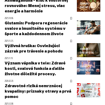
Ashwagandha – kľúč k vnútornej
ZDRAVIE /
rovnováhe: Menej stresu, viac
ŽIVOTNÝ ŠTÝL
energie a harmónie
2025.10.06.
Glutamín: Podpora regenerácie
ZDRAVIE /
svalov a imunitného systému v
ŽIVOTNÝ ŠTÝL
športe a každodennom živote
2025.11.25.
Výživná hruška: Osviežujúci
ZDRAVIE /
zázrak pre trávenie a pohodu
ŽIVOTNÝ ŠTÝL
2025.11.19.
Význam vápnika v tele: Zdravé
ZDRAVIE /
kosti, svalová funkcia a ďalšie
ŽIVOTNÝ ŠTÝL
životne dôležité procesy.
2026.02.20.
Zdravotné riziká nemrznúcej
ZDRAVIE /
kvapaliny: príznaky otravy a prvá
ŽIVOTNÝ ŠTÝL
pomoc
2025.12.08.