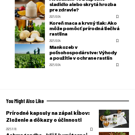
sladidlo alebo skrytá hrozba
pre zdravie?
2025.10.04.
Koreň maca a krvný tlak: Ako
môže pomôcť prírodná liečivá
rastlina
2025.10.04.
Mankozeb v
poľnohospodárstve: Výhody
a použitie v ochrane rastlín
2025.10.04.
You Might Also Like
Prírodné kapsuly na zápal kĺbov:
ZDRAVIE /
Zloženie a dôkazy o účinnosti
ŽIVOTNÝ ŠTÝL
2025.11.18.