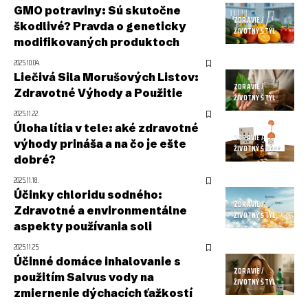
GMO potraviny: Sú skutočne
ZDRAVIE /
škodlivé? Pravda o geneticky
ŽIVOTNÝ ŠTÝL
modifikovaných produktoch
2025.10.04.
Liečivá Sila Morušových Listov:
ZDRAVIE /
Zdravotné Výhody a Použitie
ŽIVOTNÝ ŠTÝL
2025.11.22.
Úloha lítia v tele: aké zdravotné
ZDRAVIE /
výhody prináša a na čo je ešte
ŽIVOTNÝ ŠTÝL
dobré?
2025.11.18.
Účinky chloridu sodného:
ZDRAVIE /
Zdravotné a environmentálne
ŽIVOTNÝ ŠTÝL
aspekty používania soli
2025.11.25.
Účinné domáce inhalovanie s
ZDRAVIE /
použitím Salvus vody na
ŽIVOTNÝ ŠTÝL
zmiernenie dýchacích ťažkostí