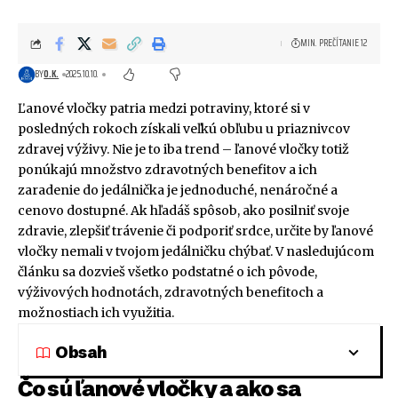
MIN. PREČÍTANIE 12
BY
O.K.
2025.10.10.
Ľanové vločky patria medzi potraviny, ktoré si v
posledných rokoch získali veľkú obľubu u priaznivcov
zdravej výživy. Nie je to iba trend – ľanové vločky totiž
ponúkajú množstvo zdravotných benefitov a ich
zaradenie do jedálnička je jednoduché, nenáročné a
cenovo dostupné. Ak hľadáš spôsob, ako posilniť svoje
zdravie, zlepšiť trávenie či podporiť srdce, určite by ľanové
vločky nemali v tvojom jedálničku chýbať. V nasledujúcom
článku sa dozvieš všetko podstatné o ich pôvode,
výživových hodnotách, zdravotných benefitoch a
možnostiach ich využitia.
Obsah
Čo sú ľanové vločky a ako sa