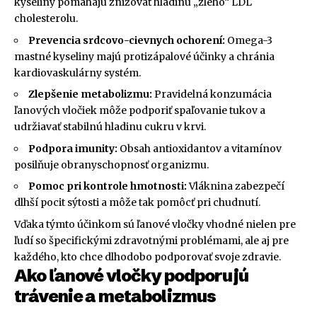
kyseliny pomáhajú znižovať hladinu „zlého“ LDL
cholesterolu.
Prevencia srdcovo-cievnych ochorení:
Omega-3
mastné kyseliny majú protizápalové účinky a chránia
kardiovaskulárny systém.
Zlepšenie metabolizmu:
Pravidelná konzumácia
ľanových vločiek môže podporiť spaľovanie tukov a
udržiavať stabilnú hladinu cukru v krvi.
Podpora imunity:
Obsah antioxidantov a vitamínov
posilňuje obranyschopnosť organizmu.
Pomoc pri kontrole hmotnosti:
Vláknina zabezpečí
dlhší pocit sýtosti a môže tak pomôcť pri chudnutí.
Vďaka týmto účinkom sú ľanové vločky vhodné nielen pre
ľudí so špecifickými zdravotnými problémami, ale aj pre
každého, kto chce dlhodobo podporovať svoje zdravie.
Ako ľanové vločky podporujú
trávenie a metabolizmus