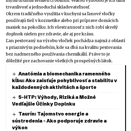
inými druhmi semien či obilnín. Veľkou výhodou je ich dlhá
trvanlivosť a jednoduchá skladovateľnosť.
Okrem tradičného využitia v kuchyni sa ľanové vločky
používajú tiež v kozmetike alebo pri príprave domácich
masiek na pokožku. Ich všestrannosť z nich robí skvelý
doplnok nielen pre zdravie, ale aj pre krásu.
Ľan pestovaný na výrobu vločiek pochádza najmä z oblastí
s priaznivým podnebím, kde sa dbá na kvalitu pestovania
bez nadmerného používania chemikálií. Práve to je
dôležité pre zachovanie všetkých prospešných látok.
Anatómia a biomechanika ramenného
kĺbu: Ako zaisťuje pohyblivosť a stabilitu v
každodenných aktivitách a športe
5-HTP: Výhody, Riziká a Možné
Vedľajšie Účinky Doplnku
Taurín: Tajomstvo energie a
sústredenia – Ako podporuje zdravie a
výkon