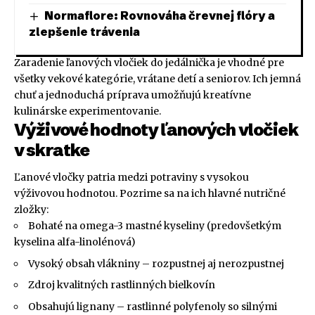
Normaflore: Rovnováha črevnej flóry a
zlepšenie trávenia
Zaradenie ľanových vločiek do jedálnička je vhodné pre
všetky vekové kategórie, vrátane detí a seniorov. Ich jemná
chuť a jednoduchá príprava umožňujú kreatívne
kulinárske experimentovanie.
Výživové hodnoty ľanových vločiek
v skratke
Ľanové vločky patria medzi potraviny s vysokou
výživovou hodnotou. Pozrime sa na ich hlavné nutričné
zložky:
Bohaté na omega-3 mastné kyseliny (predovšetkým
kyselina alfa-linolénová)
Vysoký obsah vlákniny – rozpustnej aj nerozpustnej
Zdroj kvalitných rastlinných bielkovín
Obsahujú lignany – rastlinné polyfenoly so silnými