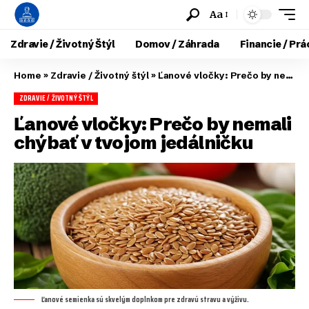
Aa
Zdravie / Životný Štýl
Domov / Záhrada
Financie / Prá
Home
»
Zdravie / Životný štýl
»
Ľanové vločky: Prečo by nemali chýbať v tvojom jedálničku
ZDRAVIE / ŽIVOTNÝ ŠTÝL
Ľanové vločky: Prečo by nemali
chýbať v tvojom jedálničku
Ľanové semienka sú skvelým doplnkom pre zdravú stravu a výživu.