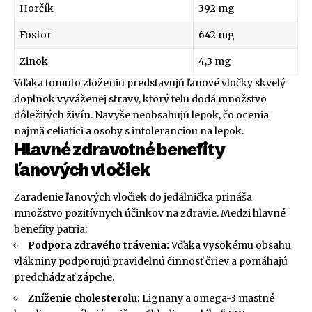
Horčík
392 mg
Fosfor
642 mg
Zinok
4,3 mg
Vďaka tomuto zloženiu predstavujú ľanové vločky skvelý
doplnok vyváženej stravy, ktorý telu dodá množstvo
dôležitých živín. Navyše neobsahujú lepok, čo ocenia
najmä celiatici a osoby s intoleranciou na lepok.
Hlavné zdravotné benefity
ľanových vločiek
Zaradenie ľanových vločiek do jedálnička prináša
množstvo pozitívnych účinkov na zdravie. Medzi hlavné
benefity patria:
Podpora zdravého trávenia:
Vďaka vysokému obsahu
vlákniny podporujú pravidelnú činnosť čriev a pomáhajú
predchádzať zápche.
Zníženie cholesterolu:
Lignany a omega-3 mastné