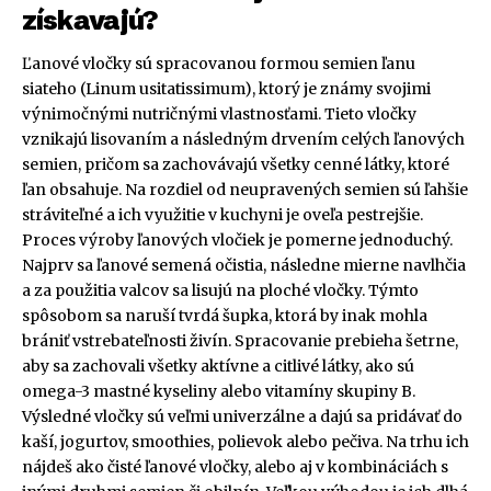
získavajú?
Ľanové vločky sú spracovanou formou semien ľanu
siateho (Linum usitatissimum), ktorý je známy svojimi
výnimočnými nutričnými vlastnosťami. Tieto vločky
vznikajú lisovaním a následným drvením celých ľanových
semien, pričom sa zachovávajú všetky cenné látky, ktoré
ľan obsahuje. Na rozdiel od neupravených semien sú ľahšie
stráviteľné a ich využitie v kuchyni je oveľa pestrejšie.
Proces výroby ľanových vločiek je pomerne jednoduchý.
Najprv sa ľanové semená očistia, následne mierne navlhčia
a za použitia valcov sa lisujú na ploché vločky. Týmto
spôsobom sa naruší tvrdá šupka, ktorá by inak mohla
brániť vstrebateľnosti živín. Spracovanie prebieha šetrne,
aby sa zachovali všetky aktívne a citlivé látky, ako sú
omega-3 mastné kyseliny alebo vitamíny skupiny B.
Výsledné vločky sú veľmi univerzálne a dajú sa pridávať do
kaší, jogurtov, smoothies, polievok alebo pečiva. Na trhu ich
nájdeš ako čisté ľanové vločky, alebo aj v kombináciách s