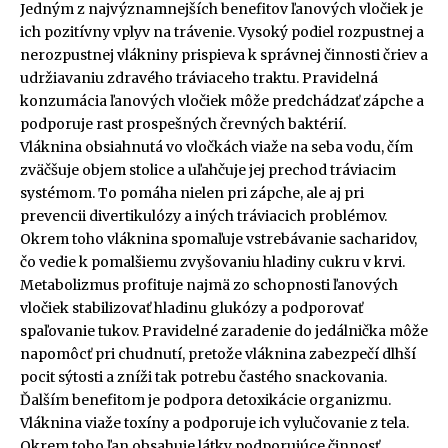
Jedným z najvýznamnejších benefitov ľanových vločiek je
ich pozitívny vplyv na trávenie. Vysoký podiel rozpustnej a
nerozpustnej vlákniny prispieva k správnej činnosti čriev a
udržiavaniu zdravého tráviaceho traktu. Pravidelná
konzumácia ľanových vločiek môže predchádzať zápche a
podporuje rast prospešných črevných baktérií.
Vláknina obsiahnutá vo vločkách viaže na seba vodu, čím
zväčšuje objem stolice a uľahčuje jej prechod tráviacim
systémom. To pomáha nielen pri zápche, ale aj pri
prevencii divertikulózy a iných tráviacich problémov.
Okrem toho vláknina spomaľuje vstrebávanie sacharidov,
čo vedie k pomalšiemu zvyšovaniu hladiny cukru v krvi.
Metabolizmus profituje najmä zo schopnosti ľanových
vločiek stabilizovať hladinu glukózy a podporovať
spaľovanie tukov. Pravidelné zaradenie do jedálnička môže
napomôcť pri chudnutí, pretože vláknina zabezpečí dlhší
pocit sýtosti a zníži tak potrebu častého snackovania.
Ďalším benefitom je podpora detoxikácie organizmu.
Vláknina viaže toxíny a podporuje ich vylučovanie z tela.
Okrem toho ľan obsahuje látky podporujúce činnosť