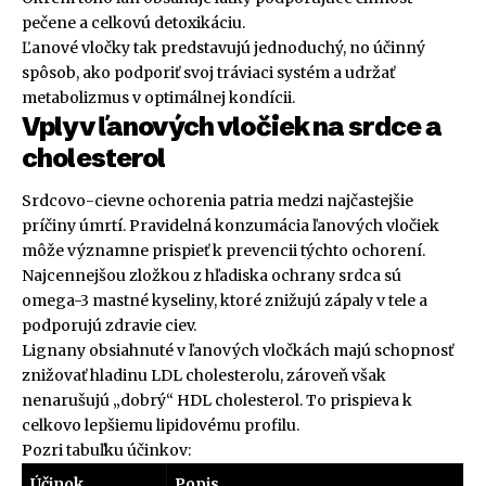
pečene a celkovú detoxikáciu.
Ľanové vločky tak predstavujú jednoduchý, no účinný
spôsob, ako podporiť svoj tráviaci systém a udržať
metabolizmus v optimálnej kondícii.
Vplyv ľanových vločiek na srdce a
cholesterol
Srdcovo-cievne ochorenia patria medzi najčastejšie
príčiny úmrtí. Pravidelná konzumácia ľanových vločiek
môže významne prispieť k prevencii týchto ochorení.
Najcennejšou zložkou z hľadiska ochrany srdca sú
omega-3 mastné kyseliny, ktoré znižujú zápaly v tele a
podporujú zdravie ciev.
Lignany obsiahnuté v ľanových vločkách majú schopnosť
znižovať hladinu LDL cholesterolu, zároveň však
nenarušujú „dobrý“ HDL cholesterol. To prispieva k
celkovo lepšiemu lipidovému profilu.
Pozri tabuľku účinkov:
Účinok
Popis