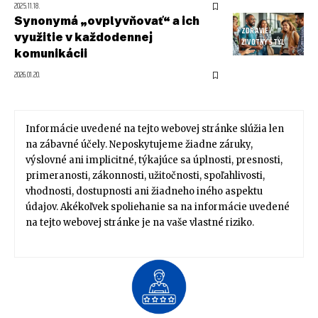
2025.11.18.
Synonymá „ovplyvňovať“ a ich
ZDRAVIE /
využitie v každodennej
ŽIVOTNÝ ŠTÝL
komunikácii
2026.01.20.
Informácie uvedené na tejto webovej stránke slúžia len
na zábavné účely. Neposkytujeme žiadne záruky,
výslovné ani implicitné, týkajúce sa úplnosti, presnosti,
primeranosti, zákonnosti, užitočnosti, spoľahlivosti,
vhodnosti, dostupnosti ani žiadneho iného aspektu
údajov. Akékoľvek spoliehanie sa na informácie uvedené
na tejto webovej stránke je na vaše vlastné riziko.