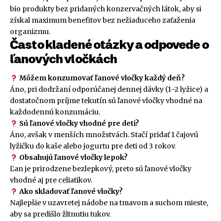
bio produkty bez pridaných konzervačných látok, aby si
získal maximum benefitov bez nežiaduceho zaťaženia
organizmu.
Často kladené otázky a odpovede o
ľanových vločkách
Môžem konzumovať ľanové vločky každý deň?
Áno, pri dodržaní odporúčanej dennej dávky (1–2 lyžice) a
dostatočnom príjme tekutín sú ľanové vločky vhodné na
každodennú konzumáciu.
Sú ľanové vločky vhodné pre deti?
Áno, avšak v menších množstvách. Stačí pridať 1 čajovú
lyžičku do kaše alebo jogurtu pre deti od 3 rokov.
Obsahujú ľanové vločky lepok?
Ľan je prirodzene bezlepkový, preto sú ľanové vločky
vhodné aj pre celiatikov.
Ako skladovať ľanové vločky?
Najlepšie v uzavretej nádobe na tmavom a suchom mieste,
aby sa predišlo žltnutiu tukov.