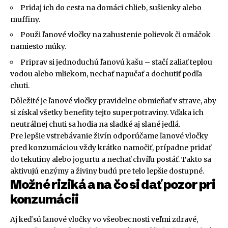
Pridaj ich do cesta na domáci chlieb, sušienky alebo
muffiny.
Použi ľanové vločky na zahustenie polievok či omáčok
namiesto múky.
Priprav si jednoduchú ľanovú kašu – stačí zaliať teplou
vodou alebo mliekom, nechať napučať a dochutiť podľa
chuti.
Dôležité je ľanové vločky pravidelne obmieňať v strave, aby
si získal všetky benefity tejto superpotraviny. Vďaka ich
neutrálnej chuti sa hodia na sladké aj slané jedlá.
Pre lepšie vstrebávanie živín odporúčame ľanové vločky
pred konzumáciou vždy krátko namočiť, prípadne pridať
do tekutiny alebo jogurtu a nechať chvíľu postáť. Takto sa
aktivujú enzýmy a živiny budú pre telo lepšie dostupné.
Možné riziká a na čo si dať pozor pri
konzumácii
Aj keď sú ľanové vločky vo všeobecnosti veľmi zdravé,