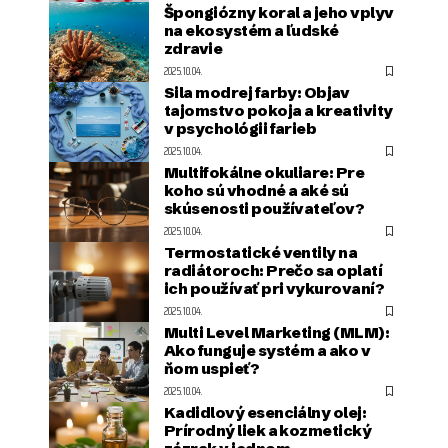
Špongiózny koral a jeho vplyv
na ekosystém a ľudské
zdravie
2025.10.04.
Sila modrej farby: Objav
tajomstvo pokoja a kreativity
v psychológii farieb
2025.10.04.
Multifokálne okuliare: Pre
koho sú vhodné a aké sú
skúsenosti používateľov?
2025.10.04.
Termostatické ventily na
radiátoroch: Prečo sa oplatí
ich používať pri vykurovaní?
2025.10.04.
Multi Level Marketing (MLM):
Ako funguje systém a ako v
ňom uspieť?
2025.10.04.
Kadidlový esenciálny olej:
Prírodný liek a kozmetický