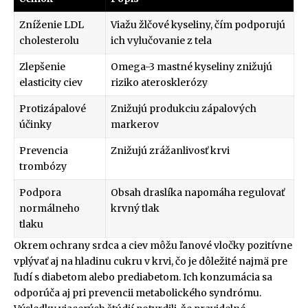
Zníženie LDL
Viažu žlčové kyseliny, čím podporujú
cholesterolu
ich vylučovanie z tela
Zlepšenie
Omega-3 mastné kyseliny znižujú
elasticity ciev
riziko aterosklerózy
Protizápalové
Znižujú produkciu zápalových
účinky
markerov
Prevencia
Znižujú zrážanlivosť krvi
trombózy
Podpora
Obsah draslíka napomáha regulovať
normálneho
krvný tlak
tlaku
Okrem ochrany srdca a ciev môžu ľanové vločky pozitívne
vplývať aj na hladinu cukru v krvi, čo je dôležité najmä pre
ľudí s diabetom alebo prediabetom. Ich konzumácia sa
odporúča aj pri prevencii metabolického syndrómu.