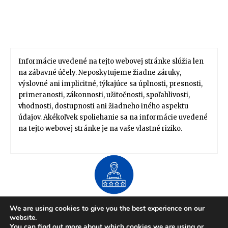
Informácie uvedené na tejto webovej stránke slúžia len
na zábavné účely. Neposkytujeme žiadne záruky,
výslovné ani implicitné, týkajúce sa úplnosti, presnosti,
primeranosti, zákonnosti, užitočnosti, spoľahlivosti,
vhodnosti, dostupnosti ani žiadneho iného aspektu
údajov. Akékoľvek spoliehanie sa na informácie uvedené
na tejto webovej stránke je na vaše vlastné riziko.
About US
We are using cookies to give you the best experience on our
Zdravie / Životný štýl
Domov / Záhrada
website.
Financie / Práca / Kariéra
Móda / Štýl
Tipy / Návody
You can find out more about which cookies we are using or