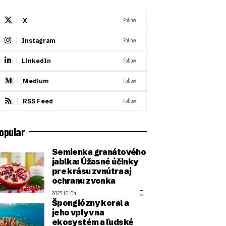
Follow
X
Follow
Instagram
Follow
LinkedIn
Follow
Medium
Follow
RSS Feed
opular
Semienka granátového
jablka: Úžasné účinky
pre krásu zvnútra aj
ochranu zvonka
2025.10.04.
Špongiózny koral a
jeho vplyv na
ekosystém a ľudské