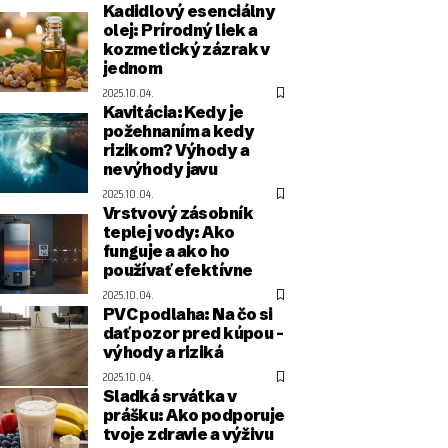
Kadidlový esenciálny
olej: Prírodný liek a
kozmetický zázrak v
jednom
2025.10.04.
Kavitácia: Kedy je
požehnaním a kedy
rizikom? Výhody a
nevýhody javu
2025.10.04.
Vrstvový zásobník
teplej vody: Ako
funguje a ako ho
používať efektívne
2025.10.04.
PVC podlaha: Na čo si
dať pozor pred kúpou –
výhody a riziká
2025.10.04.
Sladká srvátka v
prášku: Ako podporuje
tvoje zdravie a výživu