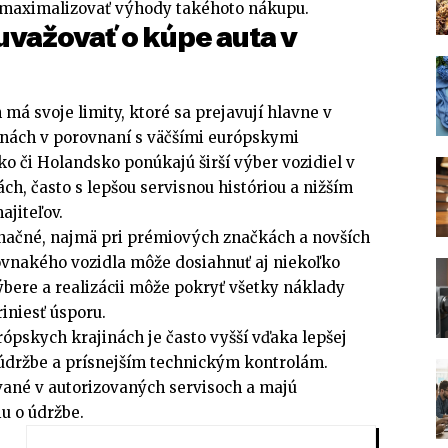
 maximalizovať výhody takéhoto nákupu.
 uvažovať o kúpe auta v
má svoje limity, ktoré sa prejavují hlavne v
nách v porovnaní s väčšími európskymi
o či Holandsko ponúkajú širší výber vozidiel v
h, často s lepšou servisnou históriou a nižším
jiteľov.
načné, najmä pri prémiových značkách a novších
ovnakého vozidla môže dosiahnuť aj niekoľko
výbere a realizácii môže pokryť všetky náklady
iniesť úsporu.
rópskych krajinách je často vyšší vďaka lepšej
 údržbe a prísnejším technickým kontrolám.
ované v autorizovaných servisoch a majú
u o údržbe.