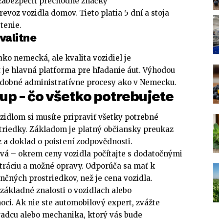
 zabezpečiť prechodné značky
evoz vozidla domov. Tieto platia 5 dní a stoja
stenie.
kvalitne
ko nemecká, ale kvalita vozidiel je
t
je hlavná platforma pre hľadanie áut. Výhodou
podobné administratívne procesy ako v Nemecku.
up – čo všetko potrebujete
zidlom si musíte pripraviť všetky potrebné
riedky. Základom je platný občiansky preukaz
 a doklad o poistení zodpovědnosti.
ová – okrem ceny vozidla počítajte s dodatočnými
tráciu a možné opravy. Odporúča sa mať k
ančných prostriedkov, než je cena vozidla.
základné znalosti o vozidlach alebo
ci. Ak nie ste automobilový expert, zvážte
radcu alebo mechanika, ktorý vás bude