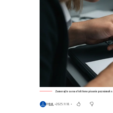
Zamerajte sa na efektívne písanie poznámok s
BY
O.K.
2025.11.18.