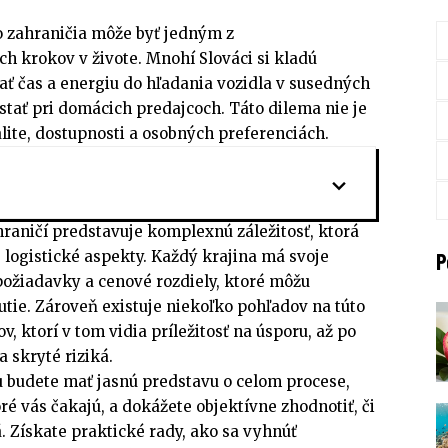
o zahraničia môže byť jedným z
h krokov v živote. Mnohí Slováci si kladú
ovať čas a energiu do hľadania vozidla v susedných
ostať pri domácich predajcoch. Táto dilema nie je
alite, dostupnosti a osobných preferenciách.
raničí predstavuje komplexnú záležitosť, ktorá
 logistické aspekty. Každý krajina má svoje
P
požiadavky a cenové rozdiely, ktoré môžu
tie. Zároveň existuje niekoľko pohľadov na túto
, ktorí v tom vidia príležitosť na úsporu, až po
 skryté riziká.
u budete mať jasnú predstavu o celom procese,
ré vás čakajú, a dokážete objektívne zhodnotiť, či
á. Získate praktické rady, ako sa vyhnúť