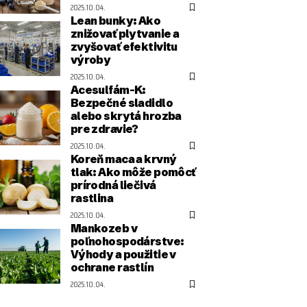
2025.10.04.
Lean bunky: Ako
znižovať plytvanie a
zvyšovať efektivitu
výroby
2025.10.04.
Acesulfám-K:
Bezpečné sladidlo
alebo skrytá hrozba
pre zdravie?
2025.10.04.
Koreň maca a krvný
tlak: Ako môže pomôcť
prírodná liečivá
rastlina
2025.10.04.
Mankozeb v
poľnohospodárstve:
Výhody a použitie v
ochrane rastlín
2025.10.04.