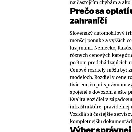
najčastejším chybám a ako
Prečo sa oplatí
zahraničí
Slovenský automobilový trh 
menšej ponuke a vyšších ce
krajinami. Nemecko, Rakúsk
rôznych cenových kategóriác
počtom predchádzajúcich ma
Cenové rozdiely môžu byť z
modeloch. Rozdiel v cene r
tisíc eur, čo pri správnom 
spojené s dovozom a ešte pr
Kvalita vozidiel v západoeu
infraštruktúre, pravidelnej
Vozidlá sú častejšie servis
kompletnejšiu dokumentáci
Výber správnej