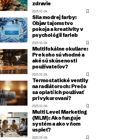
zdravie
2025.10.04.
Sila modrej farby:
Objav tajomstvo
pokoja a kreativity v
psychológii farieb
2025.10.04.
Multifokálne okuliare:
Pre koho sú vhodné a
aké sú skúsenosti
používateľov?
2025.10.04.
Termostatické ventily
na radiátoroch: Prečo
sa oplatí ich používať
pri vykurovaní?
2025.10.04.
Multi Level Marketing
(MLM): Ako funguje
systém a ako v ňom
uspieť?
2025.10.04.