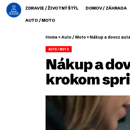
ZDRAVIE / ŽIVOTNÝ ŠTÝL
DOMOV / ZÁHRADA
AUTO / MOTO
Home
»
Auto / Moto
»
Nákup a dovoz auta
AUTO / MOTO
Nákup a dov
krokom spri