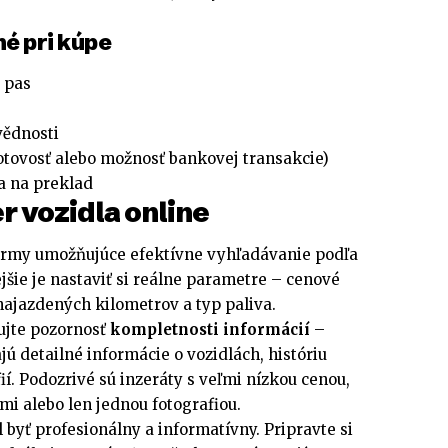
é pri kúpe
 pas
vědnosti
tovosť alebo možnosť bankovej transakcie)
a na preklad
r vozidla online
ormy umožňujúce efektívne vyhľadávanie podľa
ejšie je nastaviť si reálne parametre – cenové
 najazdených kilometrov a typ paliva.
nujte pozornosť
kompletnosti informácií
–
jú detailné informácie o vozidlách, históriu
ií. Podozrivé sú inzeráty s veľmi nízkou cenou,
i alebo len jednou fotografiou.
byť profesionálny a informatívny. Pripravte si