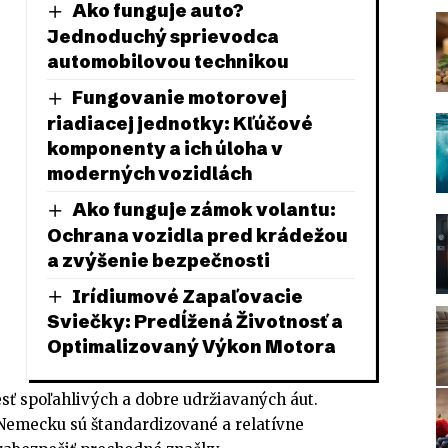
Ako funguje auto?
Jednoduchý sprievodca
automobilovou technikou
Fungovanie motorovej
riadiacej jednotky: Kľúčové
komponenty a ich úloha v
moderných vozidlách
Ako funguje zámok volantu:
Ochrana vozidla pred krádežou
a zvýšenie bezpečnosti
Irídiumové Zapaľovacie
Sviečky: Predĺžená Životnosť a
Optimalizovaný Výkon Motora
ť spoľahlivých a dobre udržiavaných áut.
Nemecku sú štandardizované a relatívne