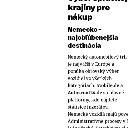
krajiny pre
nákup
Nemecko –
najobľúbenejšia
destinácia
Nemecký automobilový trh
je najväčší v Európe a
ponúka obrovský výber
vozidiel vo všetkých
kategóriách.
Mobile.de
a
Autoscout24.de
sú hlavné
platformy, kde nájdete
státisíce inzerátov.
Nemecké vozidlá majú poves
Administratívne procesy v 