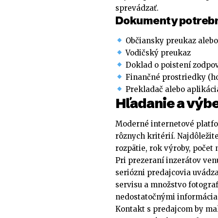
sprevádzať.
Dokumenty potrebn
Občiansky preukaz alebo
Vodičský preukaz
Doklad o poistení zodpo
Finančné prostriedky (ho
Prekladač alebo aplikáci
Hľadanie a výbe
Moderné internetové platf
rôznych kritérií. Najdôležit
rozpätie, rok výroby, počet
Pri prezeraní inzerátov ve
seriózni predajcovia uvádza
servisu a množstvo fotograf
nedostatočnými informáciam
Kontakt s predajcom by mal 