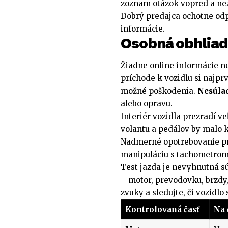
zoznam otázok vopred a nezd
Dobrý predajca ochotne odp
informácie.
Osobná obhliadk
Žiadne online informácie n
príchode k vozidlu si najprv
možné poškodenia.
Nesúlad
alebo opravu.
Interiér vozidla prezradí v
volantu a pedálov by malo
Nadmerné opotrebovanie pri
manipuláciu s tachometrom
Test jazda je nevyhnutná sú
– motor, prevodovku, brzdy,
zvuky a sledujte, či vozidlo
Kontrolovaná časť
Na 