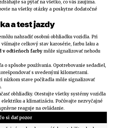
ráhajte sa pýtať na všetko, co vás zaujíma.
ovie na všetky otázky a poskytne dodatočné
a a test jazdy
emôžu nahradiť osobnú obhliadku vozidla. Pri
 všímajte celkový stav karosérie, farbu laku a
 v odtieňoch farby
môže signalizovať nehodu
eľa o spôsobe používania. Opotrebovanie sedadiel,
 korešpondovať s uvedenými kilometrami.
 nízkom stave počítadla môže signalizovať
.
časť obhliadky. Otestujte všetky systémy vozidla
 elektriku a klimatizáciu. Počúvajte nezvyčajné
 správne reaguje na ovládanie.
čo si dať pozor