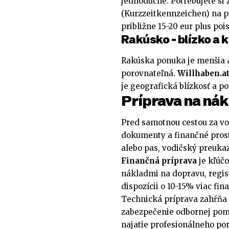
jednoduché. Potrebujete si
(Kurzzeitkennzeichen) na pr
približne 15-20 eur plus poi
Rakúsko – blízko a 
Rakúska ponuka je menšia a
porovnateľná.
Willhaben.a
je geografická blízkosť a 
Príprava na nák
Pred samotnou cestou za vo
dokumenty a finančné prost
alebo pas, vodičský preukaz
Finančná príprava
je kľúč
nákladmi na dopravu, regis
dispozícii o 10-15% viac fin
Technická príprava zahŕňa 
zabezpečenie odbornej pomo
najatie profesionálneho po