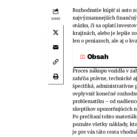
Rozhodnutie kúpiť si auto z
najvýznamnejších finančnýc
SHARE
otázku, či sa oplatí invest
krajinách, alebo je lepšie z
len o peniazoch, ale aj o kv
Obsah
Proces nákupu vozidla v zah
zahŕňa právne, technické aj
špecifiká, administratívne 
ovplyvniť konečné rozhodnu
problematiku – od nadšencov
skeptikov upozorňujúcich na
Po prečítaní tohto materiál
poznáte všetky náklady, kto
je pre vás táto cesta vhodn