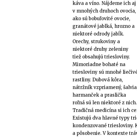
káva a víno. Nájdeme ich aj
v mnohých druhoch ovocia,
ako sú bobuľovité ovocie,
granátové jablká, hrozno a
niektoré odrody jabĺk.
Orechy, strukoviny a
niektoré druhy zeleniny
tiež obsahujú triesloviny.
Mimoriadne bohaté na
triesloviny sú mnohé liečiv
rastliny. Dubová kôra,
nátržník vzpriamený, šalvia
harmanček a praslička
roľná sú len niektoré z nich.
Tradičná medicína si ich cen
Existujú dva hlavné typy tri
kondenzované triesloviny. 
a pôsobenie. V kontexte trá