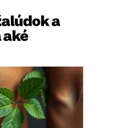
žalúdok a
a aké