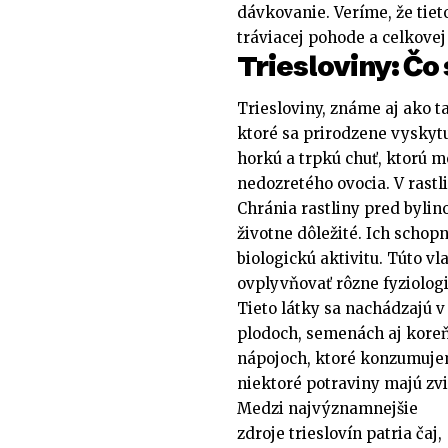
dávkovanie. Veríme, že tiet
tráviacej pohode a celkovej 
Triesloviny: Čo
Triesloviny, známe aj ako t
ktoré sa prirodzene vyskyt
horkú a trpkú chuť, ktorú mô
nedozretého ovocia. V rastl
Chránia rastliny pred byli
životne dôležité. Ich schopn
biologickú aktivitu. Túto v
ovplyvňovať rôzne fyziolog
Tieto látky sa nachádzajú v 
plodoch, semenách aj koreň
nápojoch, ktoré konzumuje
niektoré potraviny majú zvi
Medzi najvýznamnejšie
zdroje trieslovín patria čaj,