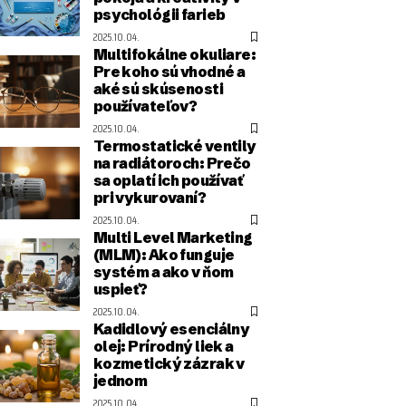
psychológii farieb
2025.10.04.
Multifokálne okuliare:
Pre koho sú vhodné a
aké sú skúsenosti
používateľov?
2025.10.04.
Termostatické ventily
na radiátoroch: Prečo
sa oplatí ich používať
pri vykurovaní?
2025.10.04.
Multi Level Marketing
(MLM): Ako funguje
systém a ako v ňom
uspieť?
2025.10.04.
Kadidlový esenciálny
olej: Prírodný liek a
kozmetický zázrak v
jednom
2025.10.04.