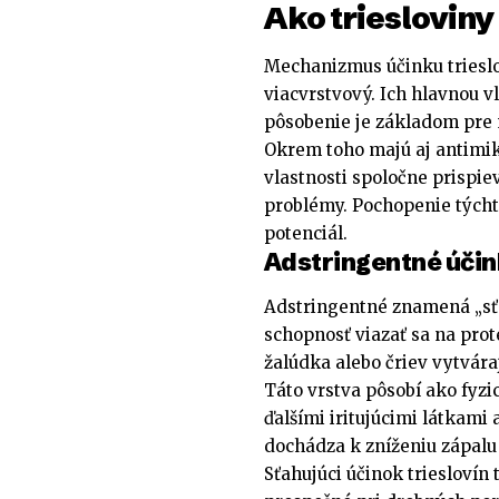
Ako triesloviny
Mechanizmus účinku trieslo
viacvrstvový. Ich hlavnou v
pôsobenie je základom pre 
Okrem toho majú aj antimikr
vlastnosti spoločne prispie
problémy. Pochopenie tých
potenciál.
Adstringentné účink
Adstringentné znamená „sťa
schopnosť viazať sa na prote
žalúdka alebo čriev vytvára
Táto vrstva pôsobí ako fyzi
ďalšími iritujúcimi látka
dochádza k zníženiu zápalu
Sťahujúci účinok trieslovín