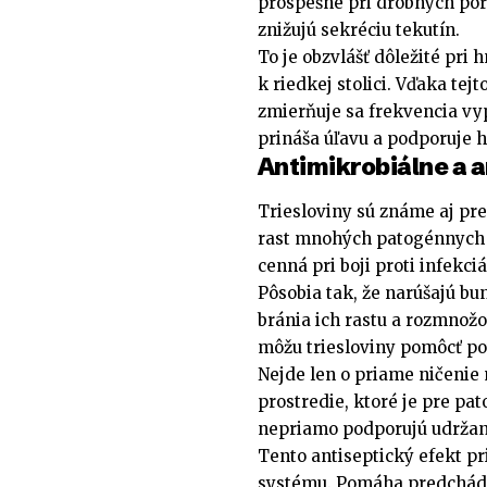
prospešné pri drobných pora
znižujú sekréciu tekutín.
To je obzvlášť dôležité pri
k riedkej stolici. Vďaka tej
zmierňuje sa frekvencia vy
prináša úľavu a podporuje h
Antimikrobiálne a a
Triesloviny sú známe aj pre
rast mnohých patogénnych ba
cenná pri boji proti infekci
Pôsobia tak, že narúšajú 
bránia ich rastu a rozmnož
môžu triesloviny pomôcť pot
Nejde len o priame ničenie 
prostredie, ktoré je pre p
nepriamo podporujú udržani
Tento antiseptický efekt p
systému. Pomáha predchádza