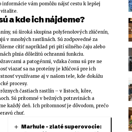
o informácie vám pomôžu nájsť cestu k lepšej
vitalite.
 sú a kde ich nájdeme?
aníny, sú široká skupina polyfenolových zlúčenín,
ujú v mnohých rastlinách. Sú zodpovedné za
žeme cítiť napríklad pri pití silného čaju alebo
inách plnia dôležitú ochrannú funkciu.
nožravcami a patogénmi, vďaka čomu sú pre ne
osť viazať sa na proteíny je kľúčová pre ich
lastnosť využívame aj v našom tele, kde dokážu
ické procesy.
rôznych častiach rastlín – v listoch, kôre,
och. Sú prítomné v bežných potravinách a
me každý deň. Ich prítomnosť je dôvodom, prečo
eravú chuť.
Marhule – zlaté superovocie: