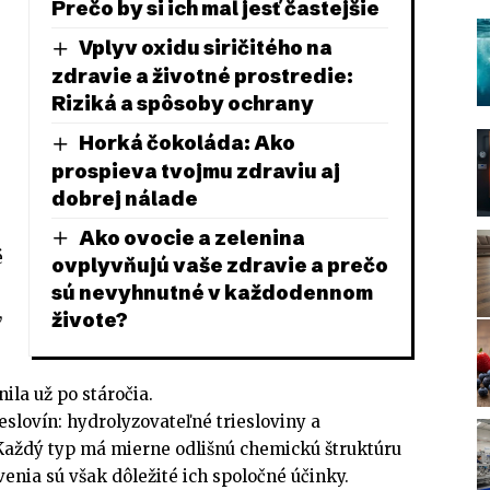
Prečo by si ich mal jesť častejšie
Vplyv oxidu siričitého na
zdravie a životné prostredie:
Riziká a spôsoby ochrany
Horká čokoláda: Ako
prospieva tvojmu zdraviu aj
dobrej nálade
Ako ovocie a zelenina
é
ovplyvňujú vaše zdravie a prečo
sú nevyhnutné v každodennom
,
živote?
ila už po stáročia.
eslovín: hydrolyzovateľné triesloviny a
Každý typ má mierne odlišnú chemickú štruktúru
venia sú však dôležité ich spoločné účinky.