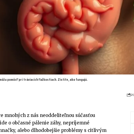
môžu pomôcť pri tráviacich ťažkostiach. Zistite, ako fungujú.
SH
 pre mnohých z nás neoddeliteľnou súčasťou
 ide o občasné pálenie záhy, nepríjemné
hnačky, alebo dlhodobejšie problémy s citlivým