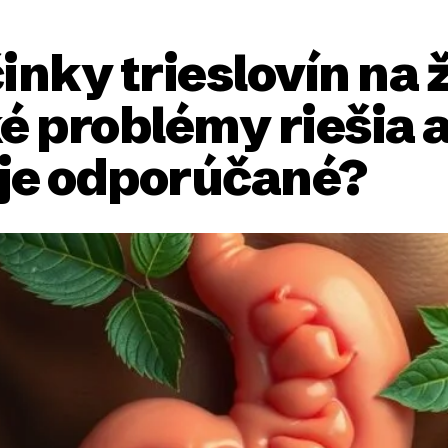
inky trieslovín na 
é problémy riešia 
je odporúčané?