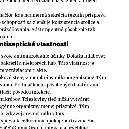
neniach alebo eróziách na sliznici. Zároveň
 hnačke, kde nadmerná sekrécia tekutín prispieva
to schopnosti sa zlepšuje konzistencia stolice a
prázdňovania. Adstringentné pôsobenie tak
ojenie.
ntiseptické vlastnosti
 svoje antimikrobiálne účinky. Dokážu inhibovať
ktérií a niektorých húb. Táto vlastnosť je
ám v tráviacom trakte.
bunkové steny a membrány mikroorganizmov. Tým
ovaniu. Pri hnačkách spôsobených baktériami
lačiť pôvodcu infekcie.
mikróbov. Triesloviny tiež môžu vytvárať
atogénne organizmy menej priaznivé. Tým
e zdravej črevnej mikroflóry.
rispieva k celkovému upokojeniu tráviaceho
ť ďalšiemu šíreniu infekcie a urýchľuje