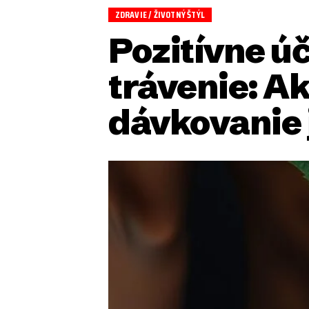
ZDRAVIE / ŽIVOTNÝ ŠTÝL
Pozitívne úč
trávenie: Ak
dávkovanie 