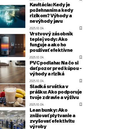
Kavitácia: Kedy je
požehnaním a kedy
rizikom? Výhody a
nevýhody javu
2025.10.04.
Vrstvový zásobník
teplej vody: Ako
funguje a ako ho
používať efektívne
2025.10.04.
PVC podlaha: Na čo si
dať pozor pred kúpou –
výhody a riziká
2025.10.04.
Sladká srvátka v
prášku: Ako podporuje
tvoje zdravie a výživu
2025.10.04.
Lean bunky: Ako
znižovať plytvanie a
zvyšovať efektivitu
výroby