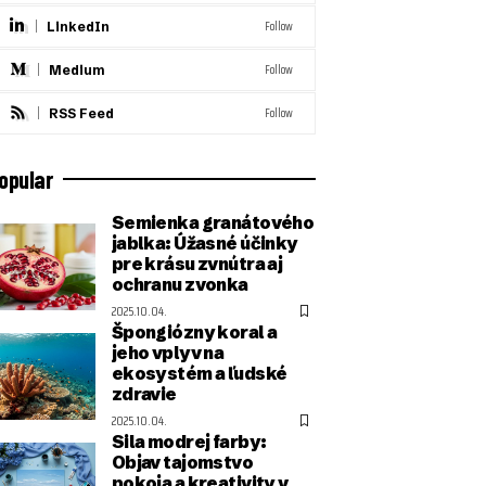
Follow
LinkedIn
Follow
Medium
Follow
RSS Feed
opular
Semienka granátového
jablka: Úžasné účinky
pre krásu zvnútra aj
ochranu zvonka
2025.10.04.
Špongiózny koral a
jeho vplyv na
ekosystém a ľudské
zdravie
2025.10.04.
Sila modrej farby:
Objav tajomstvo
pokoja a kreativity v