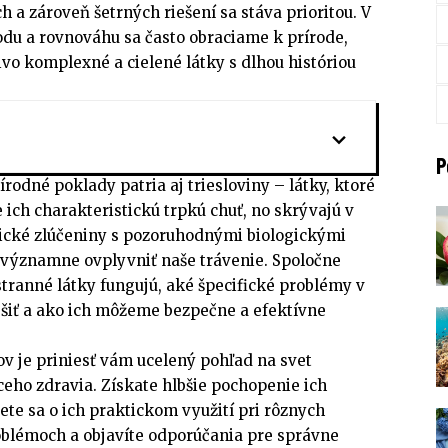
 a zároveň šetrných riešení sa stáva prioritou. V
odu a rovnováhu sa často obraciame k prírode,
o komplexné a cielené látky s dlhou históriou
P
rodné poklady patria aj triesloviny – látky, ktoré
ch charakteristickú trpkú chuť, no skrývajú v
anické zlúčeniny s pozoruhodnými biologickými
 významne ovplyvniť naše trávenie. Spoločne
tranné látky fungujú, aké špecifické problémy v
ešiť a ako ich môžeme bezpečne a efektívne
v je priniesť vám ucelený pohľad na svet
aceho zdravia. Získate hlbšie pochopenie ich
te sa o ich praktickom využití pri rôznych
blémoch a objavíte odporúčania pre správne