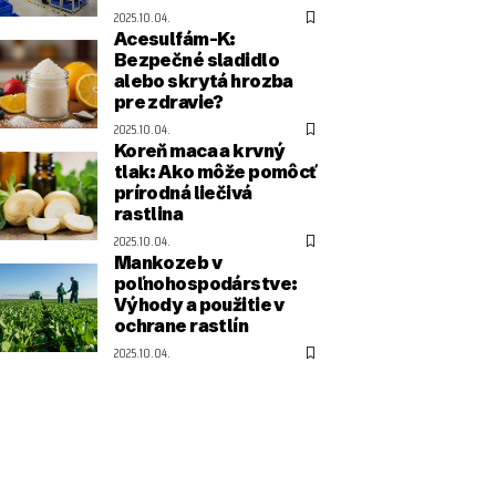
2025.10.04.
Acesulfám-K:
Bezpečné sladidlo
alebo skrytá hrozba
pre zdravie?
2025.10.04.
Koreň maca a krvný
tlak: Ako môže pomôcť
prírodná liečivá
rastlina
2025.10.04.
Mankozeb v
poľnohospodárstve:
Výhody a použitie v
ochrane rastlín
2025.10.04.