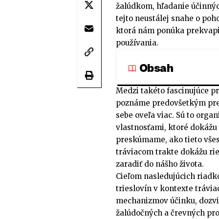
žalúdkom, hľadanie účinných
tejto neustálej snahe o poh
ktorá nám ponúka prekvapiv
používania.
Obsah
Medzi takéto fascinujúce prí
poznáme predovšetkým pre i
sebe oveľa viac. Sú to org
vlastnosťami, ktoré dokážu
preskúmame, ako tieto všes
tráviacom trakte dokážu ri
zaradiť do nášho života.
Cieľom nasledujúcich riadko
trieslovín v kontexte trávi
mechanizmov účinku, dozvie
žalúdočných a črevných pro