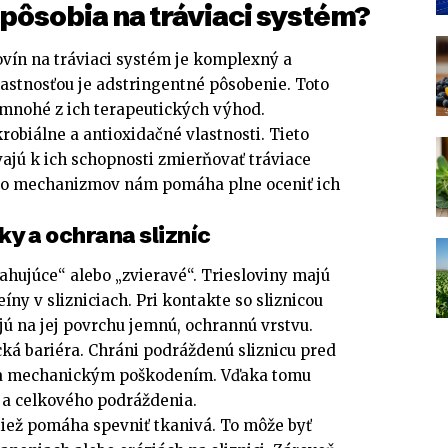
 pôsobia na tráviaci systém?
vín na tráviaci systém je komplexný a
lastnosťou je adstringentné pôsobenie. Toto
mnohé z ich terapeutických výhod.
obiálne a antioxidačné vlastnosti. Tieto
vajú k ich schopnosti zmierňovať tráviace
to mechanizmov nám pomáha plne oceniť ich
y a ochrana slizníc
hujúce“ alebo „zvieravé“. Triesloviny majú
íny v slizniciach. Pri kontakte so sliznicou
jú na jej povrchu jemnú, ochrannú vrstvu.
cká bariéra. Chráni podráždenú sliznicu pred
mi a mechanickým poškodením. Vďaka tomu
 a celkového podráždenia.
 tiež pomáha spevniť tkanivá. To môže byť