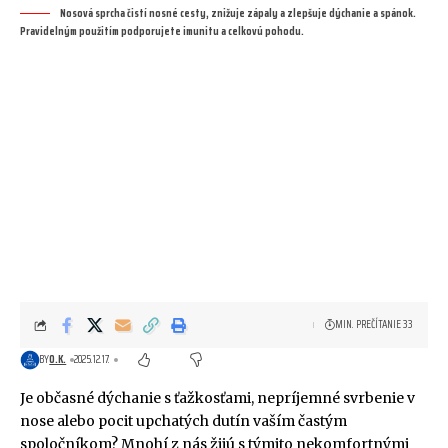
Nosová sprcha čistí nosné cesty, znižuje zápaly a zlepšuje dýchanie a spánok.
Pravidelným použitím podporujete imunitu a celkovú pohodu.
MIN. PREČÍTANIE 33
BY
O.K.
2025.12.17.
Je občasné dýchanie s ťažkosťami, nepríjemné svrbenie v
nose alebo pocit upchatých dutín vaším častým
spoločníkom? Mnohí z nás žijú s týmito nekomfortnými