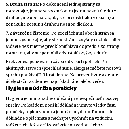
Druhá strana:
Po dokončení jednej strany sa
narovnajte, jemne sa vysmrkajte (jednu nosnú dierku za
druhou, nie obe naraz, aby ste predišli tlaku v ušiach) a
zopakujte postup s druhou nosnou dierkou.
Záverečné čistenie:
Po prepláchnutí oboch strán sa
jemne vysmrkajte, aby ste odstránili zvyšný roztok a hlien.
Môžete tiež mierne predkloniť hlavu dopredu a zo strany
na stranu, aby ste pomohli odstrániť zvyšky z dutín.
Frekvencia používania závisí od vašich potrieb. Pri
akútnych stavoch (prechladnutie, alergie) môžete nosovú
sprchu používať 2-3 krát denne. Na preventívne a denné
účely stačí raz denne, napríklad ráno alebo večer.
Hygiena a údržba pomôcky
Hygiena je mimoriadne dôležitá pre bezpečnosť nosovej
sprchy. Po každom použití dôkladne umyte všetky časti
pomôcky teplou vodou a jemným mydlom. Potom ich
dôkladne opláchnite a nechajte vyschnúť na vzduchu.
Môžete ich tiež sterilizovať vriacou vodou alebo v