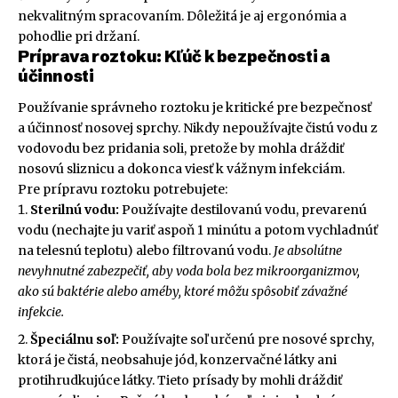
nekvalitným spracovaním. Dôležitá je aj ergonómia a
pohodlie pri držaní.
Príprava roztoku: Kľúč k bezpečnosti a
účinnosti
Používanie správneho roztoku je kritické pre bezpečnosť
a účinnosť nosovej sprchy. Nikdy nepoužívajte čistú vodu z
vodovodu bez pridania soli, pretože by mohla dráždiť
nosovú sliznicu a dokonca viesť k vážnym infekciám.
Pre prípravu roztoku potrebujete:
Sterilnú vodu:
Používajte destilovanú vodu, prevarenú
vodu (nechajte ju variť aspoň 1 minútu a potom vychladnúť
na telesnú teplotu) alebo filtrovanú vodu.
Je absolútne
nevyhnutné zabezpečiť, aby voda bola bez mikroorganizmov,
ako sú baktérie alebo améby, ktoré môžu spôsobiť závažné
infekcie.
Špeciálnu soľ:
Používajte soľ určenú pre nosové sprchy,
ktorá je čistá, neobsahuje jód, konzervačné látky ani
protihrudkujúce látky. Tieto prísady by mohli dráždiť