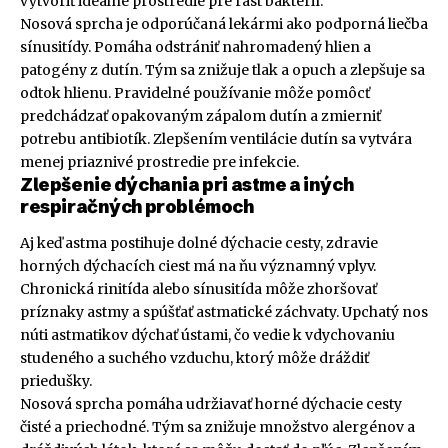
vytvoriť ideálne prostredie pre rast baktérií.
Nosová sprcha je odporúčaná lekármi ako podporná liečba
sínusitídy. Pomáha odstrániť nahromadený hlien a
patogény z dutín. Tým sa znižuje tlak a opuch a zlepšuje sa
odtok hlienu. Pravidelné používanie môže pomôcť
predchádzať opakovaným zápalom dutín a zmierniť
potrebu antibiotík. Zlepšením ventilácie dutín sa vytvára
menej priaznivé prostredie pre infekcie.
Zlepšenie dýchania pri astme a iných
respiračných problémoch
Aj keď astma postihuje dolné dýchacie cesty, zdravie
horných dýchacích ciest má na ňu významný vplyv.
Chronická rinitída alebo sínusitída môže zhoršovať
príznaky astmy a spúšťať astmatické záchvaty. Upchatý nos
núti astmatikov dýchať ústami, čo vedie k vdychovaniu
studeného a suchého vzduchu, ktorý môže dráždiť
priedušky.
Nosová sprcha pomáha udržiavať horné dýchacie cesty
čisté a priechodné. Tým sa znižuje množstvo alergénov a