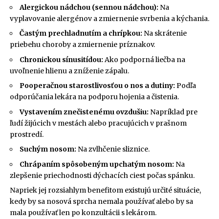
Alergickou nádchou (sennou nádchou):
Na
vyplavovanie alergénov a zmiernenie svrbenia a kýchania.
Častým prechladnutím a chrípkou:
Na skrátenie
priebehu choroby a zmiernenie príznakov.
Chronickou sínusitídou:
Ako podporná liečba na
uvoľnenie hlienu a zníženie zápalu.
Pooperačnou starostlivosťou o nos a dutiny:
Podľa
odporúčania lekára na podporu hojenia a čistenia.
Vystavením znečistenému ovzdušiu:
Napríklad pre
ľudí žijúcich v mestách alebo pracujúcich v prašnom
prostredí.
Suchým nosom:
Na zvlhčenie sliznice.
Chrápaním spôsobeným upchatým nosom:
Na
zlepšenie priechodnosti dýchacích ciest počas spánku.
Napriek jej rozsiahlym benefitom existujú určité situácie,
kedy by sa nosová sprcha nemala používať alebo by sa
mala používať len po konzultácii s lekárom.