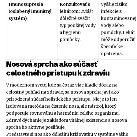
Imunosupresia
Konzultovať s
Vyššie riziko
(oslabený imunitný
lekárom:
Zvlášť
infekcie z
systém)
dôležité zvážiť
kontaminovanej
typ použitej vody
vody alebo
a hygienu
pomôcky. Lekár
pomôcky.
môže odporučiť
špecifické
opatrenia.
Nosová sprcha ako súčasť
celostného prístupu k zdraviu
V modernom svete, kde sa čoraz viac kladie dôraz na
celostný pohľad na zdravie, sa nosová sprcha javí ako
prirodzená súčasť holistického prístupu. Nie je to len
izolovaná metóda na čistenie nosa, ale nástroj, ktorý
podporuje rovnováhu a harmóniu celého organizmu.
Zdravé dýchanie je základom vitálnej existencie a nosová
sprcha ho aktívne posilňuje.
Predstavte si nos ako dôležitú križovatku v systéme vášho