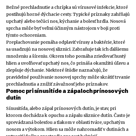
Bežné prechladnutie a chrípka sú vírusové infekcie, ktoré
postihujú horné dýchacie cesty. Typické príznaky zahŕňajú
upchatý alebo tečúci nos, kýchanie a bolesť hrdla. Nosová
sprcha môže byť veľmi účinným nástrojom v boji proti
týmto ochoreniam.
Preplachovanie pomáha odplaviť vírusy a baktérie, ktoré
sa usadzujú na nosovej sliznici. Zabraňuje tak ich ďalšiemu
množeniu a šíreniu. Okrem toho pomáha zrieďovať hustý
hlien a uvoľňovať upchatý nos, čo prináša okamžitú úľavu a
zlepšuje dýchanie. Niektoré štúdie naznačujú, že
pravidelné používanie nosovej sprchy môže skrátiť trvanie
prechladnutia a znížiť závažnosť jeho príznakov.
Pomoc pri sínusitíde a zápaloch prínosových
dutín
Sínusitída, alebo zápal prínosových dutín, je stav, pri
ktorom dochádza k opuchu a zápalu sliznice dutín. Často je
sprevádzaná bolesťou a tlakom v oblasti tváre, upchatým
nosom a výtokom. Hlien sa môže nahromadiť v dutinách a