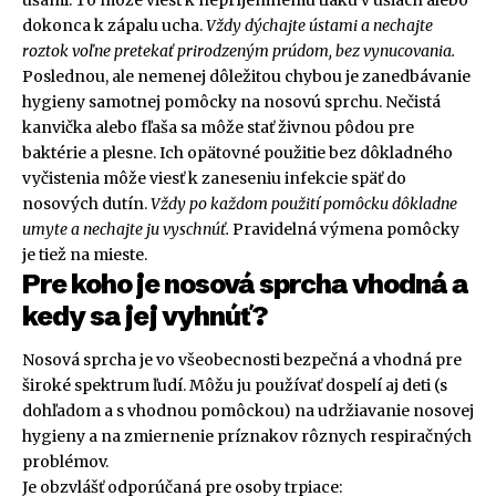
ušami. To môže viesť k nepríjemnému tlaku v ušiach alebo
dokonca k zápalu ucha.
Vždy dýchajte ústami a nechajte
roztok voľne pretekať prirodzeným prúdom, bez vynucovania.
Poslednou, ale nemenej dôležitou chybou je zanedbávanie
hygieny samotnej pomôcky na nosovú sprchu. Nečistá
kanvička alebo fľaša sa môže stať živnou pôdou pre
baktérie a plesne. Ich opätovné použitie bez dôkladného
vyčistenia môže viesť k zaneseniu infekcie späť do
nosových dutín.
Vždy po každom použití pomôcku dôkladne
umyte a nechajte ju vyschnúť.
Pravidelná výmena pomôcky
je tiež na mieste.
Pre koho je nosová sprcha vhodná a
kedy sa jej vyhnúť?
Nosová sprcha je vo všeobecnosti bezpečná a vhodná pre
široké spektrum ľudí. Môžu ju používať dospelí aj deti (s
dohľadom a s vhodnou pomôckou) na udržiavanie nosovej
hygieny a na zmiernenie príznakov rôznych respiračných
problémov.
Je obzvlášť odporúčaná pre osoby trpiace: