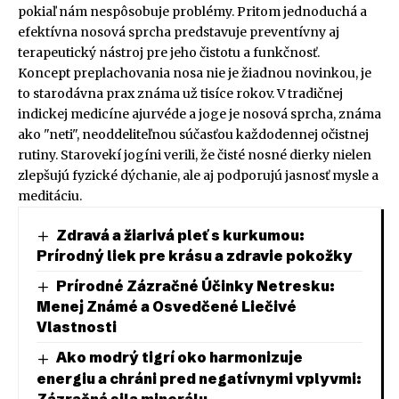
pokiaľ nám nespôsobuje problémy. Pritom jednoduchá a
efektívna nosová sprcha predstavuje preventívny aj
terapeutický nástroj pre jeho čistotu a funkčnosť.
Koncept preplachovania nosa nie je žiadnou novinkou, je
to starodávna prax známa už tisíce rokov. V tradičnej
indickej medicíne ajurvéde a joge je nosová sprcha, známa
ako "neti", neoddeliteľnou súčasťou každodennej očistnej
rutiny. Starovekí jogíni verili, že čisté nosné dierky nielen
zlepšujú fyzické dýchanie, ale aj podporujú jasnosť mysle a
meditáciu.
Zdravá a žiarivá pleť s kurkumou:
Prírodný liek pre krásu a zdravie pokožky
Prírodné Zázračné Účinky Netresku:
Menej Známé a Osvedčené Liečivé
Vlastnosti
Ako modrý tigrí oko harmonizuje
energiu a chráni pred negatívnymi vplyvmi:
Zázračná sila minerálu