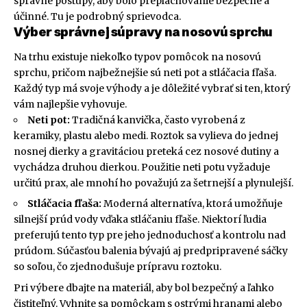
správne postupy, aby bolo preplachovanie bezpečné a
účinné. Tu je podrobný sprievodca.
Výber správnej súpravy na nosovú sprchu
Na trhu existuje niekoľko typov pomôcok na nosovú
sprchu, pričom najbežnejšie sú neti pot a stláčacia fľaša.
Každý typ má svoje výhody a je dôležité vybrať si ten, ktorý
vám najlepšie vyhovuje.
Neti pot:
Tradičná kanvička, často vyrobená z
keramiky, plastu alebo medi. Roztok sa vylieva do jednej
nosnej dierky a gravitáciou preteká cez nosové dutiny a
vychádza druhou dierkou. Použitie neti potu vyžaduje
určitú prax, ale mnohí ho považujú za šetrnejší a plynulejší.
Stláčacia fľaša:
Moderná alternatíva, ktorá umožňuje
silnejší prúd vody vďaka stláčaniu fľaše. Niektorí ľudia
preferujú tento typ pre jeho jednoduchosť a kontrolu nad
prúdom. Súčasťou balenia bývajú aj predpripravené sáčky
so soľou, čo zjednodušuje prípravu roztoku.
Pri výbere dbajte na materiál, aby bol bezpečný a ľahko
čistiteľný. Vyhnite sa pomôckam s ostrými hranami alebo