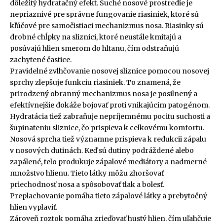
dôležitý hydratačný efekt. Suché nosové prostredie je
nepriaznivé pre správne fungovanie riasiniek, ktoré sú
kľúčové pre samočistiaci mechanizmus nosa. Riasinky sú
drobné chĺpky na sliznici, ktoré neustále kmitajú a
posúvajú hlien smerom do hltanu, čím odstraňujú
zachytené častice.
Pravidelné zvlhčovanie nosovej sliznice pomocou nosovej
sprchy zlepšuje funkciu riasiniek. To znamená, že
prirodzený obranný mechanizmus nosa je posilnený a
efektívnejšie dokáže bojovať proti vnikajúcim patogénom.
Hydratácia tiež zabraňuje nepríjemnému pocitu suchosti a
šupinateniu sliznice, čo prispieva k celkovému komfortu.
Nosová sprcha tiež významne prispieva k redukcii zápalu
v nosových dutinách. Keď sú dutiny podráždené alebo
zapálené, telo produkuje zápalové mediátory a nadmerné
množstvo hlienu. Tieto látky môžu zhoršovať
priechodnosť nosa a spôsobovať tlak a bolesť.
Preplachovanie pomáha tieto zápalové látky a prebytočný
hlien vyplaviť.
Zároveň roztok pomáha zrieďovať hustý hlien, čím uľahčuje