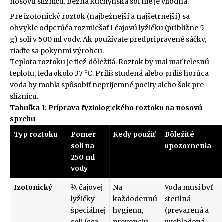
nosovú sliznicu. Bežná kuchynská soľ nie je vhodná.
Pre izotonický roztok (najbežnejší a najšetrnejší) sa
obvykle odporúča rozmiešať 1 čajovú lyžičku (približne 5
g) soli v 500 ml vody. Ak používate predpripravené sáčky,
riaďte sa pokynmi výrobcu.
Teplota roztoku je tiež dôležitá. Roztok by mal mať telesnú
teplotu, teda okolo 37 °C. Príliš studená alebo príliš horúca
voda by mohla spôsobiť nepríjemné pocity alebo šok pre
sliznicu.
Tabuľka 1: Príprava fyziologického roztoku na nosovú
sprchu
Typ roztoku
Pomer
Kedy použiť
Dôležité
soli na
upozornenia
250 ml
vody
Izotonický
¼ čajovej
Na
Voda musí byť
lyžičky
každodennú
sterilná
špeciálnej
hygienu,
(prevarená a
soli (cca
prevenciu,
vychladená,