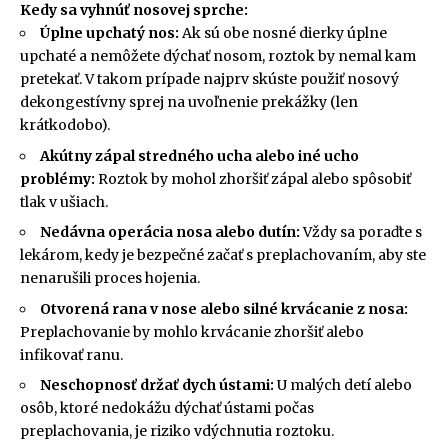
Kedy sa vyhnúť nosovej sprche:
Úplne upchatý nos:
Ak sú obe nosné dierky úplne
upchaté a nemôžete dýchať nosom, roztok by nemal kam
pretekať. V takom prípade najprv skúste použiť nosový
dekongestívny sprej na uvoľnenie prekážky (len
krátkodobo).
Akútny zápal stredného ucha alebo iné ucho
problémy:
Roztok by mohol zhoršiť zápal alebo spôsobiť
tlak v ušiach.
Nedávna operácia nosa alebo dutín:
Vždy sa poraďte s
lekárom, kedy je bezpečné začať s preplachovaním, aby ste
nenarušili proces hojenia.
Otvorená rana v nose alebo silné krvácanie z nosa:
Preplachovanie by mohlo krvácanie zhoršiť alebo
infikovať ranu.
Neschopnosť držať dych ústami:
U malých detí alebo
osôb, ktoré nedokážu dýchať ústami počas
preplachovania, je riziko vdýchnutia roztoku.