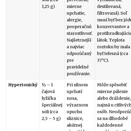
1,25 g)
mierne
destilovaná,
upchatie,
filtrovaná). Soľ
alergie,
musí byť bez jód
pooperačnú
konzervantov a
starostlivosť.
protihrudkujúci
Najšetrnejší
látok. Teplota
a najviac
roztoku by mala
odporúčaný
byť telesná (cca
pre
37°C).
pravidelné
používanie.
Hypertonický
½ – 1
Pri silnom
Môže spôsobiť
čajová
upchatí
mierne pálenie
lyžička
nosa,
alebo dráždenie,
špeciálnej
výraznom
najmä u citlivýc
soli (cca
opuchu
osôb. Neodporú
2,5 – 5 g)
sliznice,
sa na dlhodobé
akútnej
každodenné