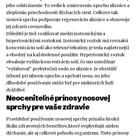
jeho odstránenie. To vedie k zmierneniu opuchu sliznice a
zlepšeniu priechodnosti dýchacích ciest. Celkovo tak
nosová sprcha podporuje regeneráciu sliznice a obnovuje
jej zdravú rovnováhu.
Dôležité je tiež rozlišovať medzi izotonickými a
hypertonickými roztokmi. Izotonický roztok má rovnakú
koncentráciu solí ako telesné tekutiny, je teda najšetrnejší
a vhodný na každodenné použitie. Hypertonický roztok
obsahuje vyššiu koncentráciu solí, čo mu umožňuje
"vyťahovať" prebytočnú vodu zo sliznice. Je obzvlášť
účinný pri silnom opuchu a upchatí nosa, no jeho
dlhodobé používanie môže byť pre niektorých ľudí
dráždivé.
Neoceniteľné prínosy nosovej
sprchy pre vaše zdravie
Pravidelné používanie nosovej sprchy prináša širokú
škálu zdravotných benefitov, ktoré ovplyvňujú nielen
dýchanie, ale aj celkovú pohodu organizmu. Tieto prínosy