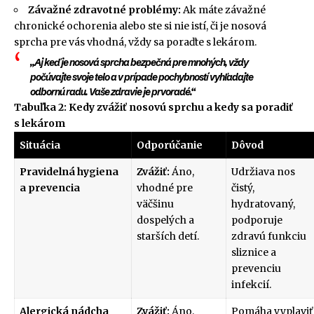
Závažné zdravotné problémy:
Ak máte závažné
chronické ochorenia alebo ste si nie istí, či je nosová
sprcha pre vás vhodná, vždy sa poraďte s lekárom.
„Aj keď je nosová sprcha bezpečná pre mnohých, vždy
počúvajte svoje telo a v prípade pochybností vyhľadajte
odbornú radu. Vaše zdravie je prvoradé.“
Tabuľka 2: Kedy zvážiť nosovú sprchu a kedy sa poradiť
s lekárom
Situácia
Odporúčanie
Dôvod
Pravidelná hygiena
Zvážiť:
Áno,
Udržiava nos
a prevencia
vhodné pre
čistý,
väčšinu
hydratovaný,
dospelých a
podporuje
starších detí.
zdravú funkciu
sliznice a
prevenciu
infekcií.
Alergická nádcha
Zvážiť:
Áno,
Pomáha vyplaviť