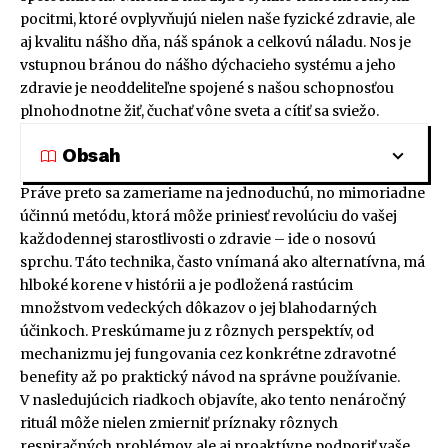
pocitmi, ktoré ovplyvňujú nielen naše fyzické zdravie, ale
aj kvalitu nášho dňa, náš spánok a celkovú náladu. Nos je
vstupnou bránou do nášho dýchacieho systému a jeho
zdravie je neoddeliteľne spojené s našou schopnosťou
plnohodnotne žiť, čuchať vône sveta a cítiť sa sviežo.
Obsah
Práve preto sa zameriame na jednoduchú, no mimoriadne
účinnú metódu, ktorá môže priniesť revolúciu do vašej
každodennej starostlivosti o zdravie – ide o nosovú
sprchu. Táto technika, často vnímaná ako alternatívna, má
hlboké korene v histórii a je podložená rastúcim
množstvom vedeckých dôkazov o jej blahodarných
účinkoch. Preskúmame ju z rôznych perspektív, od
mechanizmu jej fungovania cez konkrétne zdravotné
benefity až po praktický návod na správne používanie.
V nasledujúcich riadkoch objavíte, ako tento nenáročný
rituál môže nielen zmierniť príznaky rôznych
respiračných problémov, ale aj proaktívne podporiť vaše