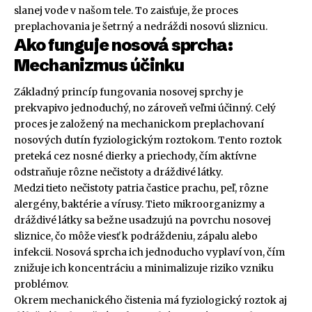
slanej vode v našom tele. To zaisťuje, že proces
preplachovania je šetrný a nedráždi nosovú sliznicu.
Ako funguje nosová sprcha:
Mechanizmus účinku
Základný princíp fungovania nosovej sprchy je
prekvapivo jednoduchý, no zároveň veľmi účinný. Celý
proces je založený na mechanickom preplachovaní
nosových dutín fyziologickým roztokom. Tento roztok
preteká cez nosné dierky a priechody, čím aktívne
odstraňuje rôzne nečistoty a dráždivé látky.
Medzi tieto nečistoty patria častice prachu, peľ, rôzne
alergény, baktérie a vírusy. Tieto mikroorganizmy a
dráždivé látky sa bežne usadzujú na povrchu nosovej
sliznice, čo môže viesť k podráždeniu, zápalu alebo
infekcii. Nosová sprcha ich jednoducho vyplaví von, čím
znižuje ich koncentráciu a minimalizuje riziko vzniku
problémov.
Okrem mechanického čistenia má fyziologický roztok aj