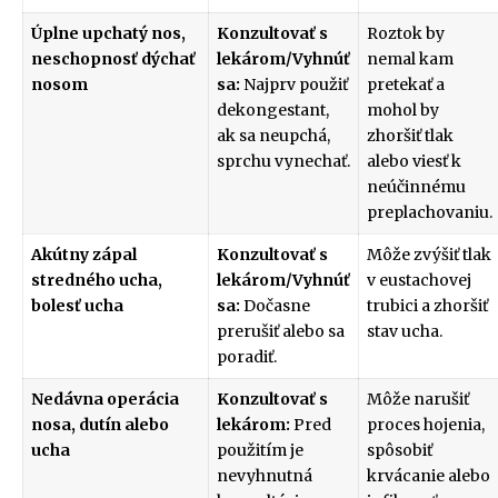
Úplne upchatý nos,
Konzultovať s
Roztok by
neschopnosť dýchať
lekárom/Vyhnúť
nemal kam
nosom
sa:
Najprv použiť
pretekať a
dekongestant,
mohol by
ak sa neupchá,
zhoršiť tlak
sprchu vynechať.
alebo viesť k
neúčinnému
preplachovaniu.
Akútny zápal
Konzultovať s
Môže zvýšiť tlak
stredného ucha,
lekárom/Vyhnúť
v eustachovej
bolesť ucha
sa:
Dočasne
trubici a zhoršiť
prerušiť alebo sa
stav ucha.
poradiť.
Nedávna operácia
Konzultovať s
Môže narušiť
nosa, dutín alebo
lekárom:
Pred
proces hojenia,
ucha
použitím je
spôsobiť
nevyhnutná
krvácanie alebo