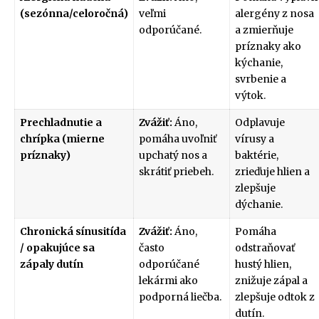
(sezónna/celoročná)
veľmi
alergény z nosa
odporúčané.
a zmierňuje
príznaky ako
kýchanie,
svrbenie a
výtok.
Prechladnutie a
Zvážiť:
Áno,
Odplavuje
chrípka (mierne
pomáha uvoľniť
vírusy a
príznaky)
upchatý nos a
baktérie,
skrátiť priebeh.
zrieďuje hlien a
zlepšuje
dýchanie.
Chronická sínusitída
Zvážiť:
Áno,
Pomáha
/ opakujúce sa
často
odstraňovať
zápaly dutín
odporúčané
hustý hlien,
lekármi ako
znižuje zápal a
podporná liečba.
zlepšuje odtok z
dutín.