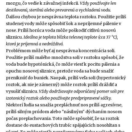
mozgu, čo vedie k závažnej infekcii.
Vždy používajte len
destilovanú, sterilnú alebo prevarenú a vychladenú vodu.
Ďalšou chybou je nesprávna teplota roztoku. Použitie príliš
studenej vody môže spôsobiť šok a nepríjemné pálenie v
nose. Príliš horúca voda môže poškodiť citlivú nosovú
sliznicu.
Ideálna je teplota blízka telesnej teplote (cca 37 °C),
ktorá je príjemná a nedráždivá.
Problémom môže byť aj nesprávna koncentrácia soli.
Použitie príliš malého množstva soli v roztoku spôsobí, že
voda bude hypotónická, čo môže viesť k pocitu pálenia a
opuchu nosovej sliznice, pretože voda sa bude snažiť
preniknúť do buniek. Naopak, príliš veľa soli (hypertonický
roztok, ak nie je zámerný) môže roztok príliš dráždiť a
vysušiť sliznicu.
Vždy dodržiavajte odporúčaný pomer soli pre
izotonický roztok alebo používajte predpripravené sáčky.
Niektorí ľudia sa snažia prepláchnuť nos príliš agresívne,
príliš silným prúdom alebo "násilným" dýchaním nosom
počas preplachovania. Toto môže spôsobiť, že sa roztok
dostane do eustachových trubíc spájajúcich nosohltan s