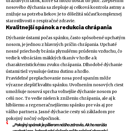
dráždivých látok, ktoré sa môžu dostať do pľúc. Zlepšením
nosového dýchania sa zlepšuje aj celková kontrola astmy a
znižuje sa potreba liekov. Je to dôležitá súčasť komplexnej
starostlivosti o respiračné zdravie.
Kvalitnejší spánok a redukcia chrápania
Dýchanie ústami počas spánku, často spôsobené upchatým
nosom, je jednou z hlavných príčin chrápania. Upchaté
nosné priechody bránia plynulému prúdeniu vzduchu, čo
vedie k vibráciám mäkkých tkanív v hrdle a k
charakteristickému zvuku chrápania. Dlhodobé dýchanie
ústami tiež vysušuje ústnu dutinu a hrdlo.
Pravidelné preplachovanie nosa pred spaním môže
výrazne zlepšiť kvalitu spánku. Uvoľnením nosových ciest
umožňuje nosová sprcha voľnejšie dýchanie nosom po
celú noc. To vedie nielen k zníženiu chrápania, ale aj k
hlbšiemu a regeneračnejšiemu spánku pre vás aj pre
vášho partnera. Jasné dýchacie cesty sú základom pre
pokojný nočný odpočinok.
„Pokojný spánok je pilierom nášho zdravia. Ak ho narúša