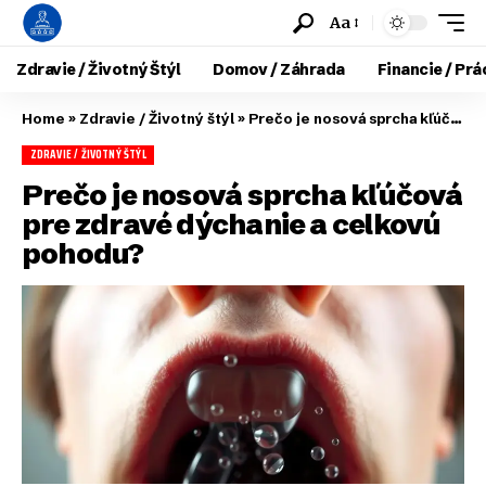
Aa
Zdravie / Životný Štýl
Domov / Záhrada
Financie / Prá
Home
»
Zdravie / Životný štýl
»
Prečo je nosová sprcha kľúčová pre zdravé dýchanie a celkovú pohodu?
ZDRAVIE / ŽIVOTNÝ ŠTÝL
Prečo je nosová sprcha kľúčová
pre zdravé dýchanie a celkovú
pohodu?