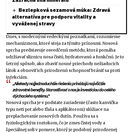
Bezlepková sezamová múka: Zdravá
alternatíva pre podporu vitality a
vyváženej stravy
Dnes, s modernými vedeckými poznatkami, rozumieme
mechanizmom, ktoré stoja za týmito prínosmi. Nosová
sprcha predstavuje osvedčenú metódu, ktorá pomáha
udržiavať sliznicu nosa čistú, hydratovanú a funkčnú. Je to
šetrný spôsob, ako zbaviť nosné priechody nežiaducich
látok a obnoviť ich prirodzenú schopnosť brániť sa proti
infekciám.
„Niekedy najjednoduchšie riešenia prinášajú najväčšie
zdravotné benefity. Starostlivosť o nos je investíciou do celého
dýchacieho systému.“
Nosová sprcha je v podstate zariadenie (často kanvička
typu neti pot alebo fľaša s aplikátorom) slúžiace na
preplachovanie nosových dutín. Používa sa s
fyziologickým roztokom, čo je zmes čistej vody a
špeciálnej soli v pomere, ktorý je podobný prirodzenej