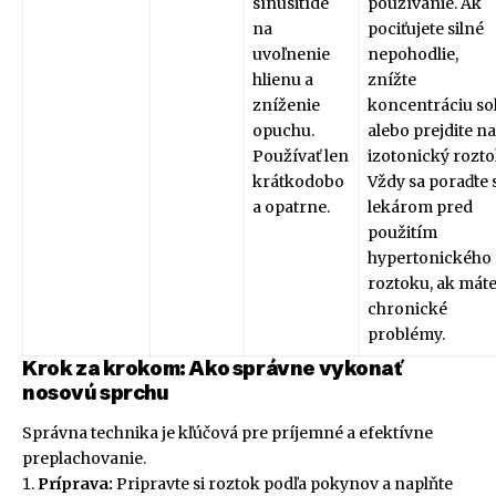
sínusitíde
používanie. Ak
na
pociťujete silné
uvoľnenie
nepohodlie,
hlienu a
znížte
zníženie
koncentráciu sol
opuchu.
alebo prejdite na
Používať len
izotonický rozto
krátkodobo
Vždy sa poraďte 
a opatrne.
lekárom pred
použitím
hypertonického
roztoku, ak mát
chronické
problémy.
Krok za krokom: Ako správne vykonať
nosovú sprchu
Správna technika je kľúčová pre príjemné a efektívne
preplachovanie.
Príprava:
Pripravte si roztok podľa pokynov a naplňte