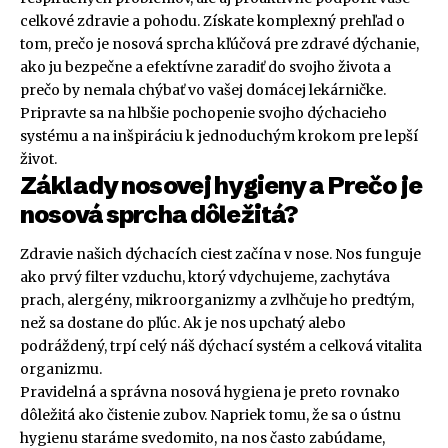
celkové zdravie a pohodu. Získate komplexný prehľad o
tom, prečo je nosová sprcha kľúčová pre zdravé dýchanie,
ako ju bezpečne a efektívne zaradiť do svojho života a
prečo by nemala chýbať vo vašej domácej lekárničke.
Pripravte sa na hlbšie pochopenie svojho dýchacieho
systému a na inšpiráciu k jednoduchým krokom pre lepší
život.
Základy nosovej hygieny a Prečo je
nosová sprcha dôležitá?
Zdravie našich dýchacích ciest začína v nose. Nos funguje
ako prvý filter vzduchu, ktorý vdychujeme, zachytáva
prach, alergény, mikroorganizmy a zvlhčuje ho predtým,
než sa dostane do pľúc. Ak je nos upchatý alebo
podráždený, trpí celý náš dýchací systém a celková vitalita
organizmu.
Pravidelná a správna nosová hygiena je preto rovnako
dôležitá ako čistenie zubov. Napriek tomu, že sa o ústnu
hygienu staráme svedomito, na nos často zabúdame,