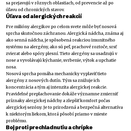
sa prejavujú v rôznych oblastiach, od prevencie až po
úľavu od chronických stavov.
Úľava od alergických reakcií
Pre milióny alergikov po celom svete môže byť nosová
sprcha skutočnou záchranou. Alergická nádcha, známa aj
ako senná nádcha, je spôsobená reakciou imunitného
systému na alergény, ako sú peľ, prachové roztoče, srsť
zvierat alebo spóry plesní. Tieto alergény sa usadzujú v
nose a vyvolávajú kýchanie, svrbenie, výtok a upchatie
nosa.
Nosová sprcha pomáha mechanicky vyplaviť tieto
alergény z nosových dutín. Tým sa znižuje ich
koncentrácia a tým aj intenzita alergickej reakcie.
Pravidelné preplachovanie dokáže významne zmierniť
príznaky alergickej nádchy a zlepšiť komfort počas
alergickej sezóny. Je to prirodzená a bezpečná alternatíva
k niektorým liekom, ktorá pôsobí priamo v mieste
problému.
Boj proti prechladnutiu a chrípke