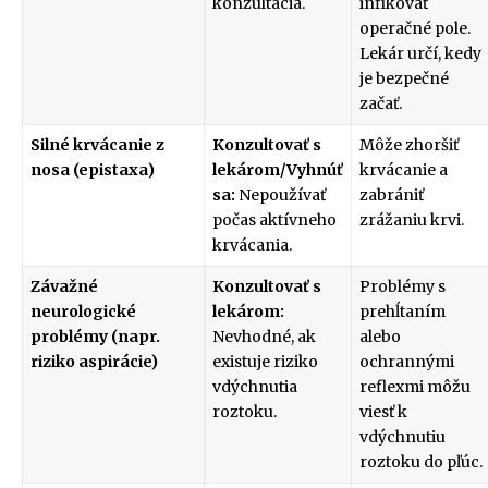
konzultácia.
infikovať
operačné pole.
Lekár určí, kedy
je bezpečné
začať.
Silné krvácanie z
Konzultovať s
Môže zhoršiť
nosa (epistaxa)
lekárom/Vyhnúť
krvácanie a
sa:
Nepoužívať
zabrániť
počas aktívneho
zrážaniu krvi.
krvácania.
Závažné
Konzultovať s
Problémy s
neurologické
lekárom:
prehĺtaním
problémy (napr.
Nevhodné, ak
alebo
riziko aspirácie)
existuje riziko
ochrannými
vdýchnutia
reflexmi môžu
roztoku.
viesť k
vdýchnutiu
roztoku do pľúc.