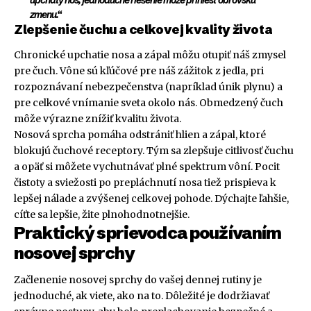
upchatý nos, jednoduché riešenie môže priniesť obrovskú
zmenu.“
Zlepšenie čuchu a celkovej kvality života
Chronické upchatie nosa a zápal môžu otupiť náš zmysel
pre čuch. Vône sú kľúčové pre náš zážitok z jedla, pri
rozpoznávaní nebezpečenstva (napríklad únik plynu) a
pre celkové vnímanie sveta okolo nás. Obmedzený čuch
môže výrazne znížiť kvalitu života.
Nosová sprcha pomáha odstrániť hlien a zápal, ktoré
blokujú čuchové receptory. Tým sa zlepšuje citlivosť čuchu
a opäť si môžete vychutnávať plné spektrum vôní. Pocit
čistoty a sviežosti po prepláchnutí nosa tiež prispieva k
lepšej nálade a zvýšenej celkovej pohode. Dýchajte ľahšie,
cíťte sa lepšie, žite plnohodnotnejšie.
Praktický sprievodca používaním
nosovej sprchy
Začlenenie nosovej sprchy do vašej dennej rutiny je
jednoduché, ak viete, ako na to. Dôležité je dodržiavať