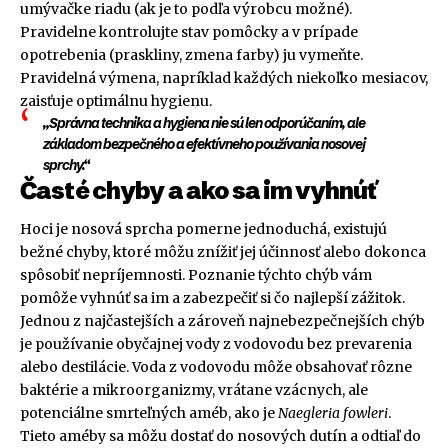
umývačke riadu (ak je to podľa výrobcu možné).
Pravidelne kontrolujte stav pomôcky a v prípade
opotrebenia (praskliny, zmena farby) ju vymeňte.
Pravidelná výmena, napríklad každých niekoľko mesiacov,
zaisťuje optimálnu hygienu.
„Správna technika a hygiena nie sú len odporúčaním, ale
základom bezpečného a efektívneho používania nosovej
sprchy.“
Časté chyby a ako sa im vyhnúť
Hoci je nosová sprcha pomerne jednoduchá, existujú
bežné chyby, ktoré môžu znížiť jej účinnosť alebo dokonca
spôsobiť nepríjemnosti. Poznanie týchto chýb vám
pomôže vyhnúť sa im a zabezpečiť si čo najlepší zážitok.
Jednou z najčastejších a zároveň najnebezpečnejších chýb
je používanie obyčajnej vody z vodovodu bez prevarenia
alebo destilácie. Voda z vodovodu môže obsahovať rôzne
baktérie a mikroorganizmy, vrátane vzácnych, ale
potenciálne smrteľných améb, ako je
Naegleria fowleri
.
Tieto améby sa môžu dostať do nosových dutín a odtiaľ do