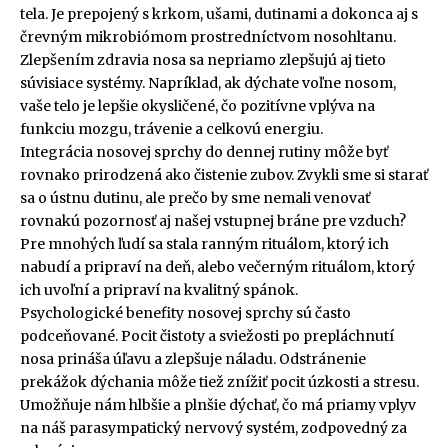
tela. Je prepojený s krkom, ušami, dutinami a dokonca aj s
črevným mikrobiómom prostredníctvom nosohltanu.
Zlepšením zdravia nosa sa nepriamo zlepšujú aj tieto
súvisiace systémy. Napríklad, ak dýchate voľne nosom,
vaše telo je lepšie okysličené, čo pozitívne vplýva na
funkciu mozgu, trávenie a celkovú energiu.
Integrácia nosovej sprchy do dennej rutiny môže byť
rovnako prirodzená ako čistenie zubov. Zvykli sme si starať
sa o ústnu dutinu, ale prečo by sme nemali venovať
rovnakú pozornosť aj našej vstupnej bráne pre vzduch?
Pre mnohých ľudí sa stala ranným rituálom, ktorý ich
nabudí a pripraví na deň, alebo večerným rituálom, ktorý
ich uvoľní a pripraví na kvalitný spánok.
Psychologické benefity nosovej sprchy sú často
podceňované. Pocit čistoty a sviežosti po prepláchnutí
nosa prináša úľavu a zlepšuje náladu. Odstránenie
prekážok dýchania môže tiež znížiť pocit úzkosti a stresu.
Umožňuje nám hlbšie a plnšie dýchať, čo má priamy vplyv
na náš parasympatický nervový systém, zodpovedný za