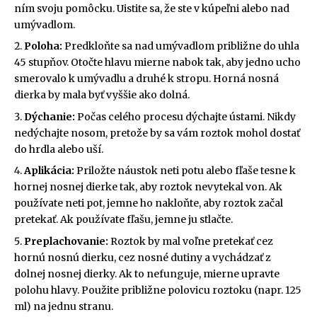
ním svoju pomôcku. Uistite sa, že ste v kúpeľni alebo nad
umývadlom.
Poloha:
Predkloňte sa nad umývadlom približne do uhla
45 stupňov. Otočte hlavu mierne nabok tak, aby jedno ucho
smerovalo k umývadlu a druhé k stropu. Horná nosná
dierka by mala byť vyššie ako dolná.
Dýchanie:
Počas celého procesu dýchajte ústami. Nikdy
nedýchajte nosom, pretože by sa vám roztok mohol dostať
do hrdla alebo uší.
Aplikácia:
Priložte náustok neti potu alebo fľaše tesne k
hornej nosnej dierke tak, aby roztok nevytekal von. Ak
používate neti pot, jemne ho nakloňte, aby roztok začal
pretekať. Ak používate fľašu, jemne ju stlačte.
Preplachovanie:
Roztok by mal voľne pretekať cez
hornú nosnú dierku, cez nosné dutiny a vychádzať z
dolnej nosnej dierky. Ak to nefunguje, mierne upravte
polohu hlavy. Použite približne polovicu roztoku (napr. 125
ml) na jednu stranu.