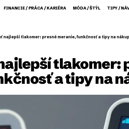
FINANCIE / PRÁCA / KARIÉRA
MÓDA / ŠTÝL
TIPY / NÁ
ť najlepší tlakomer: presné meranie, funkčnosť a tipy na náku
najlepší tlakomer:
nkčnosť a tipy na 