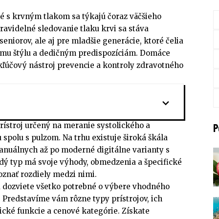
 s krvným tlakom sa týkajú čoraz väčšieho
Pravidelné sledovanie tlaku krvi sa stáva
eniorov, ale aj pre mladšie generácie, ktoré čelia
ému štýlu a dedičným predispozíciám. Domáce
kľúčový nástroj prevencie a kontroly zdravotného
rístroj určený na meranie systolického a
P
 spolu s pulzom. Na trhu existuje široká škála
nuálnych až po moderné digitálne varianty s
dý typ má svoje výhody, obmedzenia a špecifické
poznať rozdiely medzi nimi.
a dozviete všetko potrebné o výbere vhodného
 Predstavíme vám rôzne typy prístrojov, ich
ické funkcie a cenové kategórie. Získate