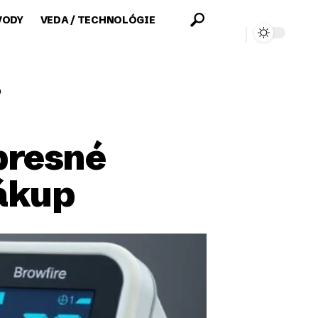
VODY
VEDA / TECHNOLÓGIE
p
 presné
nákup