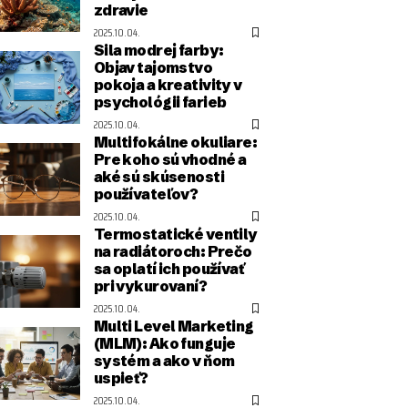
zdravie
2025.10.04.
Sila modrej farby:
Objav tajomstvo
pokoja a kreativity v
psychológii farieb
2025.10.04.
Multifokálne okuliare:
Pre koho sú vhodné a
aké sú skúsenosti
používateľov?
2025.10.04.
Termostatické ventily
na radiátoroch: Prečo
sa oplatí ich používať
pri vykurovaní?
2025.10.04.
Multi Level Marketing
(MLM): Ako funguje
systém a ako v ňom
uspieť?
2025.10.04.