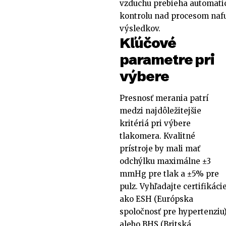
vzduchu prebieha automatick
kontrolu nad procesom naf
výsledkov.
Kľúčové
parametre pri
výbere
Presnosť merania patrí
medzi najdôležitejšie
kritériá pri výbere
tlakomera. Kvalitné
prístroje by mali mať
odchýlku maximálne ±3
mmHg pre tlak a ±5% pre
pulz. Vyhľadajte certifikáci
ako ESH (Európska
spoločnosť pre hypertenziu
alebo BHS (Britská