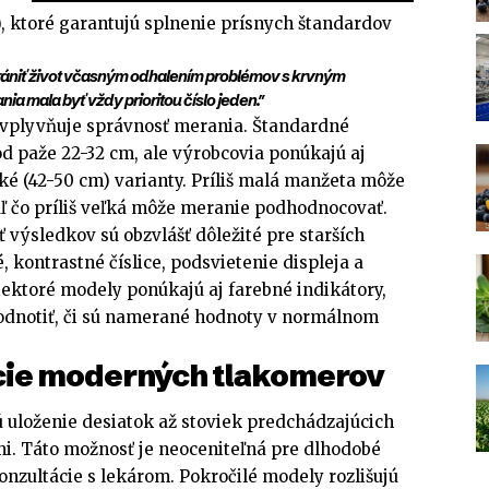
, ktoré garantujú splnenie prísnych štandardov
rániť život včasným odhalením problémov s krvným
ia mala byť vždy prioritou číslo jeden."
vplyvňuje správnosť merania. Štandardné
d paže 22-32 cm, ale výrobcovia ponúkajú aj
ľké (42-50 cm) varianty. Príliš malá manžeta môže
aľ čo príliš veľká môže meranie podhodnocovať.
sť výsledkov sú obzvlášť dôležité pre starších
, kontrastné číslice, podsvietenie displeja a
iektoré modely ponúkajú aj farebné indikátory,
odnotiť, či sú namerané hodnoty v normálnom
cie moderných tlakomerov
uloženie desiatok až stoviek predchádzajúcich
i. Táto možnosť je neoceniteľná pre dlhodobé
onzultácie s lekárom. Pokročilé modely rozlišujú