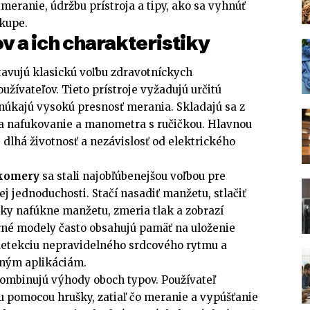
eranie, údržbu prístroja a tipy, ako sa vyhnúť
kupe.
 a ich charakteristiky
avujú klasickú voľbu zdravotníckych
žívateľov. Tieto prístroje vyžadujú určitú
onúkajú vysokú presnosť merania. Skladajú sa z
a nafukovanie a manometra s ručičkou. Hlavnou
, dlhá životnosť a nezávislosť od elektrického
akomery
sa stali najobľúbenejšou voľbou pre
j jednoduchosti. Stačí nasadiť manžetu, stlačiť
icky nafúkne manžetu, zmeria tlak a zobrazí
rné modely často obsahujú pamäť na uloženie
detekciu nepravidelného srdcového rytmu a
lným aplikáciám.
ombinujú výhody oboch typov. Používateľ
pomocou hrušky, zatiaľ čo meranie a vypúšťanie