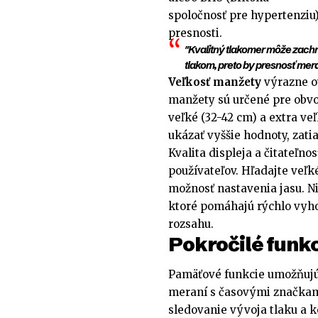
spoločnosť pre hypertenziu)
presnosti.
"Kvalitný tlakomer môže zach
tlakom, preto by presnosť meran
Veľkosť manžety
výrazne o
manžety sú určené pre obvo
veľké (32-42 cm) a extra ve
ukázať vyššie hodnoty, zati
Kvalita displeja a čitateľno
používateľov. Hľadajte veľké
možnosť nastavenia jasu. N
ktoré pomáhajú rýchlo vyh
rozsahu.
Pokročilé funk
Pamäťové funkcie umožňujú 
meraní s časovými značkam
sledovanie vývoja tlaku a k