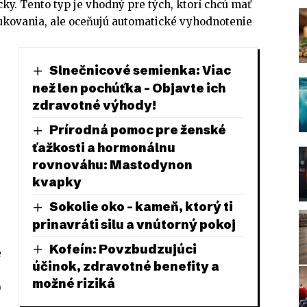
y. Tento typ je vhodný pre tých, ktorí chcú mať
ukovania, ale oceňujú automatické vyhodnotenie
Slnečnicové semienka: Viac
než len pochúťka – Objavte ich
zdravotné výhody!
Prírodná pomoc pre ženské
ťažkosti a hormonálnu
rovnováhu: Mastodynon
kvapky
Sokolie oko – kameň, ktorý ti
prinavráti silu a vnútorný pokoj
Kofeín: Povzbudzujúci
e
účinok, zdravotné benefity a
možné riziká
)