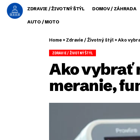
ZDRAVIE / ŽIVOTNÝ ŠTÝL
DOMOV / ZÁHRADA
AUTO / MOTO
Home
»
Zdravie / Životný štýl
»
Ako vybra
ZDRAVIE / ŽIVOTNÝ ŠTÝL
Ako vybrať 
meranie, fu