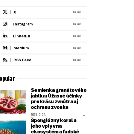
Follow
X
Follow
Instagram
Follow
LinkedIn
Follow
Medium
Follow
RSS Feed
opular
Semienka granátového
jablka: Úžasné účinky
pre krásu zvnútra aj
ochranu zvonka
2025.10.04.
Špongiózny koral a
jeho vplyv na
ekosystém a ľudské