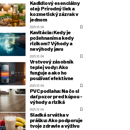
Kadidlový esenciálny
olej: Prírodný liek a
kozmetický zázrak v
jednom
2025.10.04.
Kavitácia: Kedy je
požehnaním a kedy
rizikom? Výhody a
nevýhody javu
2025.10.04.
Vrstvový zásobník
teplej vody: Ako
funguje a ako ho
používať efektívne
2025.10.04.
PVC podlaha: Na čo si
dať pozor pred kúpou –
výhody a riziká
2025.10.04.
Sladká srvátka v
prášku: Ako podporuje
tvoje zdravie a výživu