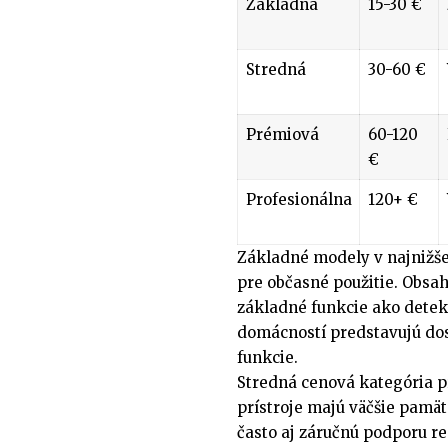
Základná
15-30 €
Stredná
30-60 €
Prémiová
60-120
€
Profesionálna
120+ €
Základné modely v najnižše
pre občasné použitie. Obsa
základné funkcie ako detek
domácností predstavujú dos
funkcie.
Stredná cenová kategória p
prístroje majú väčšie pamäte
často aj záručnú podporu 