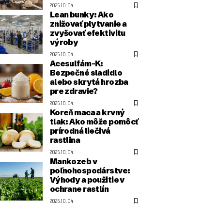
2025.10.04.
Lean bunky: Ako
znižovať plytvanie a
zvyšovať efektivitu
výroby
2025.10.04.
Acesulfám-K:
Bezpečné sladidlo
alebo skrytá hrozba
pre zdravie?
2025.10.04.
Koreň maca a krvný
tlak: Ako môže pomôcť
prírodná liečivá
rastlina
2025.10.04.
Mankozeb v
poľnohospodárstve:
Výhody a použitie v
ochrane rastlín
2025.10.04.