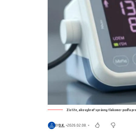
Zistite, ako vybrať správny tlakomer podľa pre
BY
O.K.
2026.02.08.