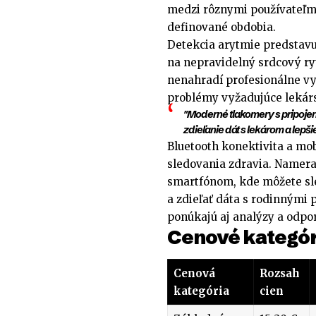
medzi rôznymi používateľmi
definované obdobia.
Detekcia arytmie predstavu
na nepravidelný srdcový ry
nenahradí profesionálne vy
problémy vyžadujúce lekár
"Moderné tlakomery s pripoj
zdieľanie dát s lekárom a lepš
Bluetooth konektivita a mob
sledovania zdravia. Namera
smartfónom, kde môžete sl
a zdieľať dáta s rodinnými 
ponúkajú aj analýzy a odp
Cenové kategór
Cenová
Rozsah
kategória
cien