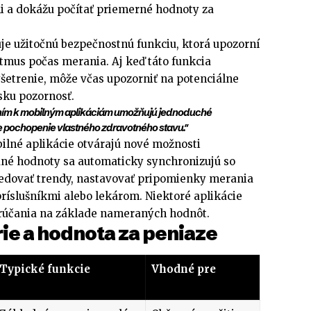
 a dokážu počítať priemerné hodnoty za
je užitočnú bezpečnostnú funkciu, ktorá upozorní
tmus počas merania. Aj keď táto funkcia
šetrenie, môže včas upozorniť na potenciálne
sku pozornosť.
ením k mobilným aplikáciám umožňujú jednoduché
ie pochopenie vlastného zdravotného stavu."
ilné aplikácie otvárajú nové možnosti
né hodnoty sa automaticky synchronizujú so
edovať trendy, nastavovať pripomienky merania
príslušníkmi alebo lekárom. Niektoré aplikácie
orúčania na základe nameraných hodnôt.
ie a hodnota za peniaze
Typické funkcie
Vhodné pre