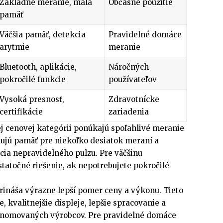
Základné meranie, malá
Občasné použitie
pamäť
Väčšia pamäť, detekcia
Pravidelné domáce
arytmie
meranie
Bluetooth, aplikácie,
Náročných
pokročilé funkcie
používateľov
Vysoká presnosť,
Zdravotnícke
certifikácie
zariadenia
j cenovej kategórii ponúkajú spoľahlivé meranie
hujú pamäť pre niekoľko desiatok meraní a
cia nepravidelného pulzu. Pre väčšinu
tatočné riešenie, ak nepotrebujete pokročilé
rináša výrazne lepší pomer ceny a výkonu. Tieto
, kvalitnejšie displeje, lepšie spracovanie a
renomovaných výrobcov. Pre pravidelné domáce