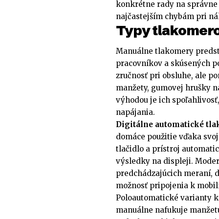
konkrétne rady na správne m
najčastejším chybám pri ná
Typy tlakomerov
Manuálne tlakomery predst
pracovníkov a skúsených pou
zručnosť pri obsluhe, ale p
manžety, gumovej hrušky n
výhodou je ich spoľahlivosť
napájania.
Digitálne automatické tl
domáce použitie vďaka svoje
tlačidlo a prístroj automat
výsledky na displeji. Mode
predchádzajúcich meraní, 
možnosť pripojenia k mobi
Poloautomatické varianty k
manuálne nafukuje manžetu 