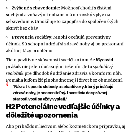
Zvýšené sebavedomie:
Možnosť chodiť s čistými,
suchými a voňavými nohami má obrovský vplyv na
sebavedomie. Umožňuje to zapojiť sa do spoločenských
aktivít bez obáv.
Prevencia recidívy:
Mnohí oceňujú preventívny
účinok. Sú schopní udržať si zdravé nohy aj po prekonaní
akútnej fázy problému.
Tieto pozitívne skúsenosti svedčia o tom, že
Mycosid
prášok
nie je len dočasným riešením. Je to
spoľahlivý
spoločník
pre dlhodobé udržanie zdravia a komfortu nôh.
Pomáha ľuďom žiť plnohodnotnejší život bez obmedzení.
"Návrat k pocitu slobody a sebadôvery, ktorý prinášajú
zdravé nohy, je neoceniteľný. Investícia do správnej
starostlivosti sa vždy vyplatí."
H2 Potenciálne vedľajšie účinky a
dôležité upozornenia
Ako pri každom liečivom alebo kozmetickom prípravku, aj