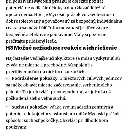
pri používaní
Mycosid prášku
je dôležité poznať
potenciálne vedľajšie účinky a dodržiavať dôležité
upozornenia. Hoci je Mycosid prášok vo všeobecnosti
dobre tolerovaný a považovaný za bezpečný, individuálna
reakcia sa môže líšiť. Informovanosť je kľúčová pre
bezpečné a efektívne používanie. Vždy si pozorne
prečítajte priložený leták.
H3 Možné nežiaduce reakcie a ich riešenie
Najčastejšie vedľajšie účinky, ktoré sa môžu vyskytnúť, sú
zvyčajne mierne a prechodné. Sú spojené s
precitlivenosťou na niektorú zo zložiek.
Podráždenie pokožky:
U niektorých citlivých jedincov
sa môže objaviť mierne začervenanie, svrbenie alebo
pálenie. To je obzvlášť pravdepodobné, ak je koža už
poškodená alebo veľmi suchá.
Suchosť pokožky:
Vďaka svojim adstringentným a
potenie redukujúcim vlastnostiam môže Mycosid prášok
spôsobiť suchosť pokožky. Obzvlášť pri dlhodobom
používaní.