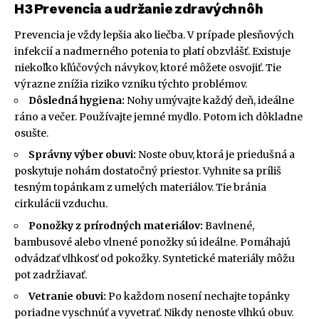
H3 Prevencia a udržanie zdravých nôh
Prevencia je vždy lepšia ako liečba. V prípade plesňových
infekcií a nadmerného potenia to platí obzvlášť. Existuje
niekoľko kľúčových návykov, ktoré môžete osvojiť. Tie
výrazne znížia riziko vzniku týchto problémov.
Dôsledná hygiena:
Nohy umývajte každý deň, ideálne
ráno a večer. Používajte jemné mydlo. Potom ich dôkladne
osušte.
Správny výber obuvi:
Noste obuv, ktorá je priedušná a
poskytuje nohám dostatočný priestor. Vyhnite sa príliš
tesným topánkam z umelých materiálov. Tie bránia
cirkulácii vzduchu.
Ponožky z prírodných materiálov:
Bavlnené,
bambusové alebo vlnené ponožky sú ideálne. Pomáhajú
odvádzať vlhkosť od pokožky. Syntetické materiály môžu
pot zadržiavať.
Vetranie obuvi:
Po každom nosení nechajte topánky
poriadne vyschnúť a vyvetrať. Nikdy nenoste vlhkú obuv.