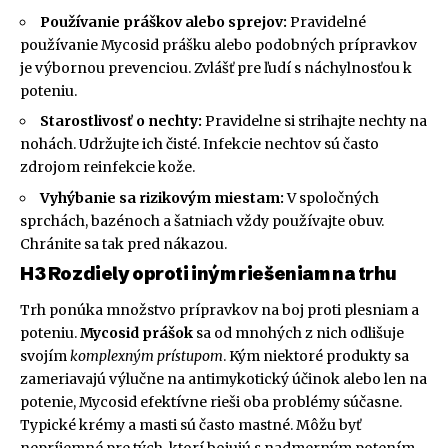
Používanie práškov alebo sprejov:
Pravidelné
používanie Mycosid prášku alebo podobných prípravkov
je výbornou prevenciou. Zvlášť pre ľudí s náchylnosťou k
poteniu.
Starostlivosť o nechty:
Pravidelne si strihajte nechty na
nohách. Udržujte ich čisté. Infekcie nechtov sú často
zdrojom reinfekcie kože.
Vyhýbanie sa rizikovým miestam:
V spoločných
sprchách, bazénoch a šatniach vždy používajte obuv.
Chránite sa tak pred nákazou.
H3 Rozdiely oproti iným riešeniam na trhu
Trh ponúka množstvo prípravkov na boj proti plesniam a
poteniu.
Mycosid prášok
sa od mnohých z nich odlišuje
svojím
komplexným prístupom
. Kým niektoré produkty sa
zameriavajú výlučne na antimykotický účinok alebo len na
potenie, Mycosid efektívne rieši oba problémy súčasne.
Typické krémy a masti sú často mastné. Môžu byť
nepríjemné pre tých, ktorí bojujú s nadmerným potením.