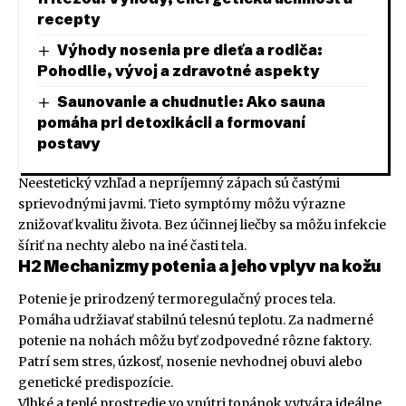
recepty
Výhody nosenia pre dieťa a rodiča:
Pohodlie, vývoj a zdravotné aspekty
Saunovanie a chudnutie: Ako sauna
pomáha pri detoxikácii a formovaní
postavy
Neestetický vzhľad a nepríjemný zápach sú častými
sprievodnými javmi. Tieto symptómy môžu výrazne
znižovať kvalitu života. Bez účinnej liečby sa môžu infekcie
šíriť na nechty alebo na iné časti tela.
H2 Mechanizmy potenia a jeho vplyv na kožu
Potenie je prirodzený termoregulačný proces tela.
Pomáha udržiavať stabilnú telesnú teplotu. Za nadmerné
potenie na nohách môžu byť zodpovedné rôzne faktory.
Patrí sem stres, úzkosť, nosenie nevhodnej obuvi alebo
genetické predispozície.
Vlhké a teplé prostredie vo vnútri topánok vytvára ideálne