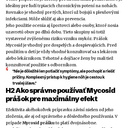
ideálny pre ľudí trpiacich chronickým potení na nohách.
Rovnako je vhodný pre tých, ktorí už bojujú s plesňovými
infekciami. Môže slúžiť aj ako prevencia.
Jeho použitie ocenia aj športovci alebo osoby, ktoré nosia
uzavretú obuv po dlhú dobu. Tieto skupiny sú totiž
vystavené zvýšenému riziku vzniku mykóz. Prášok
Mycosid je vhodný pre dospelých a dospievajúcich. Pred
použitím u detí je vždy vhodné konzultovať sa s lekárom
alebo lekárnikom. Tehotné a dojčiace ženy by mali tiež
konzultovať použitie s odborníkom.
"Nie je dôležité len potlačiť symptómy, ale pochopiť a riešiť
príčiny. Komplexný prístup k hygiene nôh je cestou k
trvalej úľave."
H2 Ako správne používať Mycosid
prášok pre maximálny efekt
Efektivita akéhokoľvek prípravku závisí nielen od jeho
zloženia, ale aj od správneho a dôsledného používania. V
prípade
Mycosid prášku
to platí dvojnásobne.