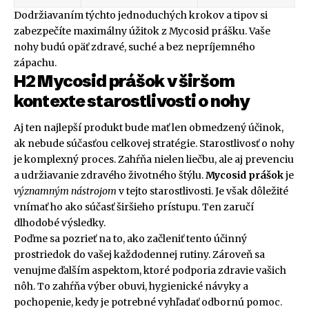
Dodržiavaním týchto jednoduchých krokov a tipov si
zabezpečíte maximálny úžitok z Mycosid prášku. Vaše
nohy budú opäť zdravé, suché a bez nepríjemného
zápachu.
H2 Mycosid prášok v širšom
kontexte starostlivosti o nohy
Aj ten najlepší produkt bude mať len obmedzený účinok,
ak nebude súčasťou celkovej stratégie. Starostlivosť o nohy
je komplexný proces. Zahŕňa nielen liečbu, ale aj prevenciu
a udržiavanie zdravého životného štýlu.
Mycosid prášok
je
významným nástrojom
v tejto starostlivosti. Je však dôležité
vnímať ho ako súčasť širšieho prístupu. Ten zaručí
dlhodobé výsledky.
Poďme sa pozrieť na to, ako začleniť tento účinný
prostriedok do vašej každodennej rutiny. Zároveň sa
venujme ďalším aspektom, ktoré podporia zdravie vašich
nôh. To zahŕňa výber obuvi, hygienické návyky a
pochopenie, kedy je potrebné vyhľadať odbornú pomoc.