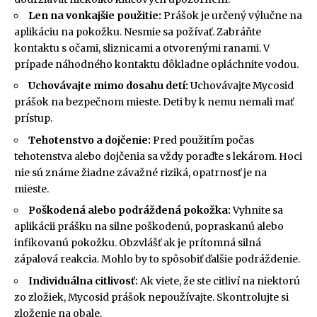
Len na vonkajšie použitie:
Prášok je určený výlučne na
aplikáciu na pokožku. Nesmie sa požívať. Zabráňte
kontaktu s očami, sliznicami a otvorenými ranami. V
prípade náhodného kontaktu dôkladne opláchnite vodou.
Uchovávajte mimo dosahu detí:
Uchovávajte Mycosid
prášok na bezpečnom mieste. Deti by k nemu nemali mať
prístup.
Tehotenstvo a dojčenie:
Pred použitím počas
tehotenstva alebo dojčenia sa vždy poraďte s lekárom. Hoci
nie sú známe žiadne závažné riziká, opatrnosť je na
mieste.
Poškodená alebo podráždená pokožka:
Vyhnite sa
aplikácii prášku na silne poškodenú, popraskanú alebo
infikovanú pokožku. Obzvlášť ak je prítomná silná
zápalová reakcia. Mohlo by to spôsobiť ďalšie podráždenie.
Individuálna citlivosť:
Ak viete, že ste citliví na niektorú
zo zložiek, Mycosid prášok nepoužívajte. Skontrolujte si
zloženie na obale.