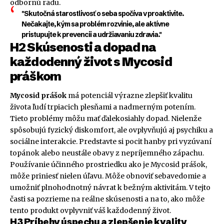
odbornú radu.
"Skutočná starostlivosť o seba spočíva v proaktivite.
Nečakajte, kým sa problém rozvinie, ale aktívne
pristupujte k prevencii a udržiavaniu zdravia."
H2 Skúsenosti a dopad na
každodenný život s Mycosid
práškom
Mycosid prášok
má potenciál výrazne zlepšiť kvalitu
života ľudí trpiacich plesňami a nadmerným potením.
Tieto problémy môžu mať ďalekosiahly dopad. Nielenže
spôsobujú fyzický diskomfort, ale ovplyvňujú aj psychiku a
sociálne interakcie. Predstavte si pocit hanby pri vyzúvaní
topánok alebo neustále obavy z nepríjemného zápachu.
Používanie účinného prostriedku ako je Mycosid prášok,
môže priniesť nielen úľavu. Môže obnoviť sebavedomie a
umožniť plnohodnotný návrat k bežným aktivitám. V tejto
časti sa pozrieme na reálne skúsenosti a na to, ako môže
tento produkt ovplyvniť váš každodenný život.
H3 Príbehy úspechu a zlepšenie kvality