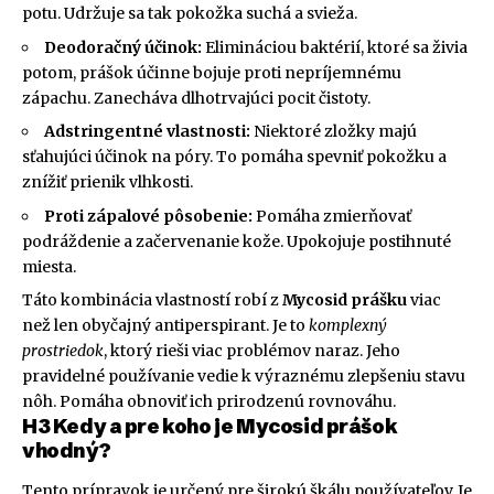
potu. Udržuje sa tak pokožka suchá a svieža.
Deodoračný účinok:
Elimináciou baktérií, ktoré sa živia
potom, prášok účinne bojuje proti nepríjemnému
zápachu. Zanecháva dlhotrvajúci pocit čistoty.
Adstringentné vlastnosti:
Niektoré zložky majú
sťahujúci účinok na póry. To pomáha spevniť pokožku a
znížiť prienik vlhkosti.
Proti zápalové pôsobenie:
Pomáha zmierňovať
podráždenie a začervenanie kože. Upokojuje postihnuté
miesta.
Táto kombinácia vlastností robí z
Mycosid prášku
viac
než len obyčajný antiperspirant. Je to
komplexný
prostriedok
, ktorý rieši viac problémov naraz. Jeho
pravidelné používanie vedie k výraznému zlepšeniu stavu
nôh. Pomáha obnoviť ich prirodzenú rovnováhu.
H3 Kedy a pre koho je Mycosid prášok
vhodný?
Tento prípravok je určený pre širokú škálu používateľov. Je