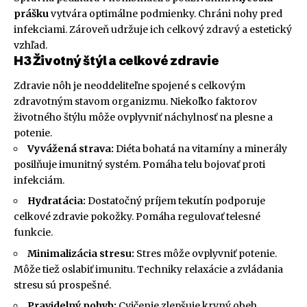
prášku
vytvára optimálne podmienky. Chráni nohy pred
infekciami. Zároveň udržuje ich celkový zdravý a estetický
vzhľad.
H3 Životný štýl a celkové zdravie
Zdravie nôh je neoddeliteľne spojené s celkovým
zdravotným stavom organizmu. Niekoľko faktorov
životného štýlu môže ovplyvniť náchylnosť na plesne a
potenie.
Vyvážená strava:
Diéta bohatá na vitamíny a minerály
posilňuje imunitný systém. Pomáha telu bojovať proti
infekciám.
Hydratácia:
Dostatočný príjem tekutín podporuje
celkové zdravie pokožky. Pomáha regulovať telesné
funkcie.
Minimalizácia stresu:
Stres môže ovplyvniť potenie.
Môže tiež oslabiť imunitu. Techniky relaxácie a zvládania
stresu sú prospešné.
Pravidelný pohyb:
Cvičenie zlepšuje krvný obeh.