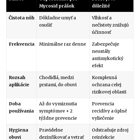
Mycosid prášok
dôležité
Čistota nôh
Dôkladne umyť a
Vlhkosť a
osušiť
nečistoty znižujú
účinnosť
Frekvencia
Minimálne raz denne
Zabezpečuje
neustály
antimykotický
efekt
Rozsah
Chodidlá, medzi
Komplexná
aplikácie
prstami, do obuvi
ochrana celej
rizikovej oblasti
Doba
Až do vymiznutia
Prevencia
používania
symptómov + 2
recidívy a úplné
týždne prevencie
vyliečenie
Hygiena
Pravidelne
Odstraňuje zdroj
obuvi
dezinfikovať a vetrať
reinfekcie