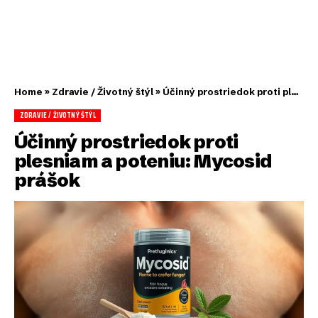
Home
»
Zdravie / Životný štýl
»
Účinný prostriedok proti plesniam a poteniu: Mycosid prášok
ZDRAVIE / ŽIVOTNÝ ŠTÝL
Účinný prostriedok proti
plesniam a poteniu: Mycosid
prášok