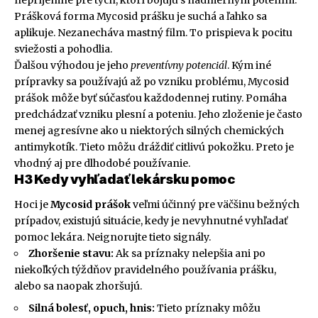
Prášková forma Mycosid prášku je suchá a ľahko sa
aplikuje. Nezanecháva mastný film. To prispieva k pocitu
sviežosti a pohodlia.
Ďalšou výhodou je jeho
preventívny potenciál
. Kým iné
prípravky sa používajú až po vzniku problému, Mycosid
prášok môže byť súčasťou každodennej rutiny. Pomáha
predchádzať vzniku plesní a poteniu. Jeho zloženie je často
menej agresívne ako u niektorých silných chemických
antimykotík. Tieto môžu dráždiť citlivú pokožku. Preto je
vhodný aj pre dlhodobé používanie.
H3 Kedy vyhľadať lekársku pomoc
Hoci je
Mycosid prášok
veľmi účinný pre väčšinu bežných
prípadov, existujú situácie, kedy je nevyhnutné vyhľadať
pomoc lekára. Neignorujte tieto signály.
Zhoršenie stavu:
Ak sa príznaky nelepšia ani po
niekoľkých týždňov pravidelného používania prášku,
alebo sa naopak zhoršujú.
Silná bolesť, opuch, hnis:
Tieto príznaky môžu