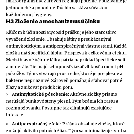
mikroorganizmy. Zároveň regulujú potenie. Používanie je
jednoduché a pohodlné. Rýchlo sa stáva súčasťou
každodennej hygieny.
H3 Zloženie a mechanizmus účinku
Kľúčom k účinnosti Mycosid prášku je jeho starostlivo
vyvážené zloženie. Obsahuje látky s preukázanými
antimykotickými a antiperspiračnými vlastnosťami. Každá
zložka má špecifickú úlohu. Prispieva k celkovému efektu.
Medzi hlavné účinné látky patria napríklad špecifické soli
a minerály. Tie majú schopnosť viazať vlhkosť a meniť pH
pokožky. Tým vytvárajú prostredie, ktoré je pre plesne a
baktérie nepriaznivé. Zároveň pomáhajú sťahovať potné
žľazy a znižovať produkciu potu.
Antimykotické pôsobenie:
Aktívne zložky priamo
narúšajú bunkové steny plesní. Tým bránia ich rastu a
rozmnožovaniu. Postupne tak eliminujú existujúce
infekcie.
Antiperspiračný efekt:
Prášok obsahuje zložky, ktoré
znižujú aktivitu potných žliaz. Tým sa minimalizuje tvorba