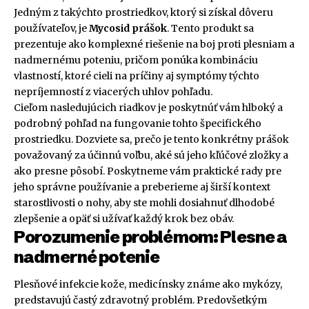
Jedným z takýchto prostriedkov, ktorý si získal dôveru
používateľov, je
Mycosid prášok
. Tento produkt sa
prezentuje ako komplexné riešenie na boj proti plesniam a
nadmernému poteniu, pričom ponúka kombináciu
vlastností, ktoré cieli na príčiny aj symptómy týchto
nepríjemností z viacerých uhlov pohľadu.
Cieľom nasledujúcich riadkov je poskytnúť vám hlboký a
podrobný pohľad na fungovanie tohto špecifického
prostriedku. Dozviete sa, prečo je tento konkrétny prášok
považovaný za účinnú voľbu, aké sú jeho kľúčové zložky a
ako presne pôsobí. Poskytneme vám praktické rady pre
jeho správne používanie a preberieme aj širší kontext
starostlivosti o nohy, aby ste mohli dosiahnuť dlhodobé
zlepšenie a opäť si užívať každý krok bez obáv.
Porozumenie problémom: Plesne a
nadmerné potenie
Plesňové infekcie kože, medicínsky známe ako mykózy,
predstavujú častý zdravotný problém. Predovšetkým