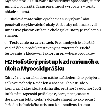
Mycosid prášku získavané udržateľným spôsobom, sú pre
mnohých dôležité. Transparentnosť výrobcu je v tomto
ohľade cenená.
Obalové materiály:
Výrobcovia sú vyzývaní, aby
používali recyklovateľné obaly. Alebo aby minimalizovali
množstvo plastov. Zníženie ekologickej stopy je spoločnou
snahou.
Testovanie na zvieratách:
Pre mnohých je dôležité
vedieť, či bol produkt testovaný na zvieratách. Etické
testovanie je kľúčovým faktorom pri výbere produktov.
H2 Holisticý prístup k zdraviu nôh a
úloha Mycosid prášku
Zdravé nohy sú základom nášho každodenného pohybu a
celkovej pohody. Nejde len o absenciu bolesti. Ide o
komplexný stav, ktorý zahŕňa silu, pružnosť a odolnosť voči
infekciám.
Mycosid prášok
je
výborným spojencom
v
dosahovaní tohto cieľa. Je dôležité chápať ho ako súčasť
širšieho, holistického prístupu k starostlivosti. Tento