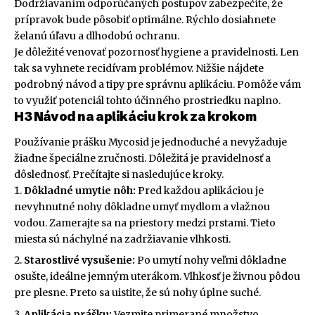
Dodržiavaním odporúčaných postupov zabezpečíte, že
prípravok bude pôsobiť optimálne. Rýchlo dosiahnete
želanú úľavu a dlhodobú ochranu.
Je dôležité venovať pozornosť hygiene a pravidelnosti. Len
tak sa vyhnete recidívam problémov. Nižšie nájdete
podrobný návod a tipy pre správnu aplikáciu. Pomôže vám
to využiť potenciál tohto účinného prostriedku naplno.
H3 Návod na aplikáciu krok za krokom
Používanie prášku Mycosid je jednoduché a nevyžaduje
žiadne špeciálne zručnosti. Dôležitá je pravidelnosť a
dôslednosť. Prečítajte si nasledujúce kroky.
Dôkladné umytie nôh:
Pred každou aplikáciou je
nevyhnutné nohy dôkladne umyť mydlom a vlažnou
vodou. Zamerajte sa na priestory medzi prstami. Tieto
miesta sú náchylné na zadržiavanie vlhkosti.
Starostlivé vysušenie:
Po umytí nohy veľmi dôkladne
osušte, ideálne jemným uterákom. Vlhkosť je živnou pôdou
pre plesne. Preto sa uistite, že sú nohy úplne suché.
Aplikácia prášku:
Vezmite primerané množstvo