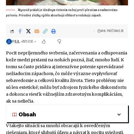
Mycosid prášok je ideálnym riešením na boj proti plesniam a nadmernému
poteniu. Prírodné zložky rýchlo absorbujú vlhkosť a redukujú zápach.
MIN. PREČÍTANIE 28
BY
O.K.
2025.12.02.
Pocit nepríjemného svrbenia, začervenania a odlupovania
kože medzi prstami na nohách pozná, žiaľ, mnoho ľudí. K
tomu sa často pridáva aj intenzívne potenie sprevádzané
nežiaducim zápachom, čo môže výrazne ovplyvňovať
sebavedomie a celkovú kvalitu života. Tieto problémy nie
sú len estetické; môžu byť zdrojom fyzického diskomfortu
a dokonca viesť k vážnejším zdravotným komplikáciám,
ak sa neliečia.
Obsah
V takejto situácii sa mnohí obracajú k osvedčeným
riešeniam, ktoré sľubujú úľavu a návrat k pocitu sviežosti.