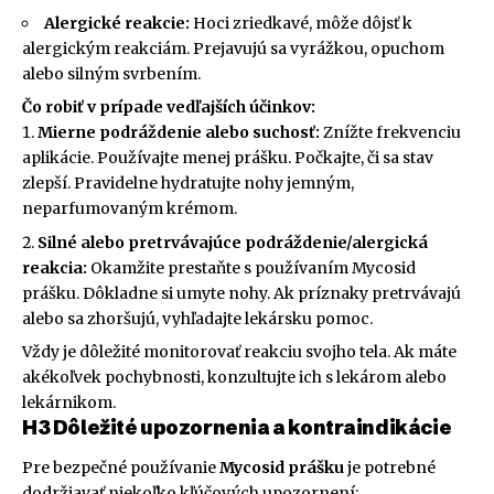
Alergické reakcie:
Hoci zriedkavé, môže dôjsť k
alergickým reakciám. Prejavujú sa vyrážkou, opuchom
alebo silným svrbením.
Čo robiť v prípade vedľajších účinkov:
Mierne podráždenie alebo suchosť:
Znížte frekvenciu
aplikácie. Používajte menej prášku. Počkajte, či sa stav
zlepší. Pravidelne hydratujte nohy jemným,
neparfumovaným krémom.
Silné alebo pretrvávajúce podráždenie/alergická
reakcia:
Okamžite prestaňte s používaním Mycosid
prášku. Dôkladne si umyte nohy. Ak príznaky pretrvávajú
alebo sa zhoršujú, vyhľadajte lekársku pomoc.
Vždy je dôležité monitorovať reakciu svojho tela. Ak máte
akékoľvek pochybnosti, konzultujte ich s lekárom alebo
lekárnikom.
H3 Dôležité upozornenia a kontraindikácie
Pre bezpečné používanie
Mycosid prášku
je potrebné
dodržiavať niekoľko kľúčových upozornení: