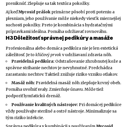
preniknúť. Zlepšuje sa tak textúra pokožky.
Aj keď
Mycosid prášok
primárne pôsobí proti poteniu a
plesniam, jeho používanie môže niekedy viesť k miernejšej
suchosti pokožky. Preto je kombinácia s hydratačnými
prípravkami ideálna. Pomáha udržiavať rovnováhu.
H3 Dôležitosť správnej pedikúry a masáže
Profesionálna alebo domáca pedikúra nie je len estetická
záležitosť. Je to
kľúčový prvok
v udržiavaní zdravia nôh.
Pravidelná pedikúra:
Odstraňovanie zhrubnutej kože a
správne strihanie nechtov je nevyhnutné. Predchádza
zarastaniu nechtov. Taktiež znižuje riziko vzniku otlakov.
Masáž nôh:
Pravidelná masáž nôh zlepšuje krvný obeh.
Pomáha uvoľniť svaly. Zmierňuje únavu. Môže tiež
podporiť lymfatickú drenáž.
Používanie kvalitných nástrojov:
Pri domácej pedikúre
vždy používajte sterilné a ostré nástroje. Minimalizuje sa
tým riziko infekcie.
Správna pedikúra v kombinácii s používaním
Mycosid