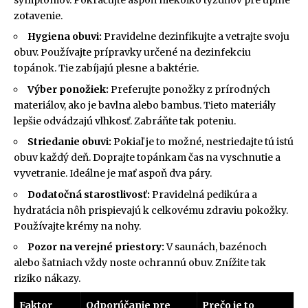
zotavenie.
Hygiena obuvi:
Pravidelne dezinfikujte a vetrajte svoju
obuv. Používajte prípravky určené na dezinfekciu
topánok. Tie zabíjajú plesne a baktérie.
Výber ponožiek:
Preferujte ponožky z prírodných
materiálov, ako je bavlna alebo bambus. Tieto materiály
lepšie odvádzajú vlhkosť. Zabráňte tak poteniu.
Striedanie obuvi:
Pokiaľ je to možné, nestriedajte tú istú
obuv každý deň. Doprajte topánkam čas na vyschnutie a
vyvetranie. Ideálne je mať aspoň dva páry.
Dodatočná starostlivosť:
Pravidelná pedikúra a
hydratácia nôh prispievajú k celkovému zdraviu pokožky.
Používajte krémy na nohy.
Pozor na verejné priestory:
V saunách, bazénoch
alebo šatniach vždy noste ochrannú obuv. Znížite tak
riziko nákazy.
Faktor
Odporúčanie pre
Prečo je to