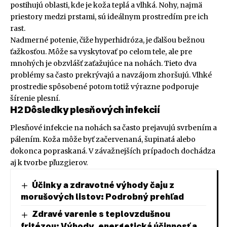
postihujú oblasti, kde je koža teplá a vlhká. Nohy, najmä
priestory medzi prstami, sú ideálnym prostredím pre ich
rast.
Nadmerné potenie, čiže hyperhidróza, je ďalšou bežnou
ťažkosťou. Môže sa vyskytovať po celom tele, ale pre
mnohých je obzvlášť zaťažujúce na nohách. Tieto dva
problémy sa často prekrývajú a navzájom zhoršujú. Vlhké
prostredie spôsobené potom totiž výrazne podporuje
šírenie plesní.
H2 Dôsledky plesňových infekcií
Plesňové infekcie na nohách sa často prejavujú svrbením a
pálením. Koža môže byť začervenaná, šupinatá alebo
dokonca popraskaná. V závažnejších prípadoch dochádza
aj k tvorbe pľuzgierov.
Účinky a zdravotné výhody čaju z
morušových listov: Podrobný prehľad
Zdravé varenie s teplovzdušnou
fritézou: Výhody, energetická účinnosť a