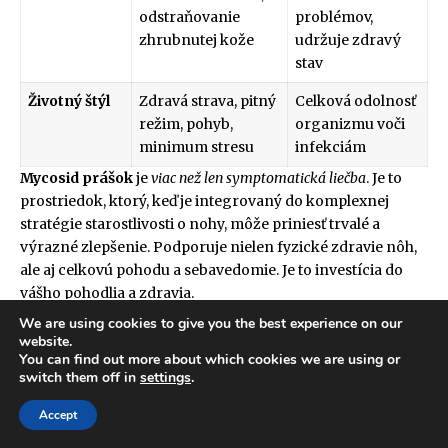
odstraňovanie
problémov,
zhrubnutej kože
udržuje zdravý
stav
Životný štýl
Zdravá strava, pitný
Celková odolnosť
režim, pohyb,
organizmu voči
minimum stresu
infekciám
Mycosid prášok
je
viac než len symptomatická liečba
. Je to
prostriedok, ktorý, keď je integrovaný do komplexnej
stratégie starostlivosti o nohy, môže priniesť trvalé a
výrazné zlepšenie. Podporuje nielen fyzické zdravie nôh,
ale aj celkovú pohodu a sebavedomie. Je to investícia do
vášho pohodlia a zdravia.
"Zdravie je cesta, nie destinácia. Každý malý krok, vrátane
We are using cookies to give you the best experience on our
správnej starostlivosti o nohy, prispieva k celkovej vitalite
website.
a radosti zo života."
You can find out more about which cookies we are using or
H2 Často kladené otázky (FAQ) o
switch them off in
settings
.
Mycosid prášku
Accept