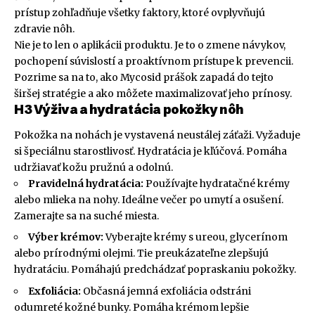
prístup zohľadňuje všetky faktory, ktoré ovplyvňujú
zdravie nôh.
Nie je to len o aplikácii produktu. Je to o zmene návykov,
pochopení súvislostí a proaktívnom prístupe k prevencii.
Pozrime sa na to, ako Mycosid prášok zapadá do tejto
širšej stratégie a ako môžete maximalizovať jeho prínosy.
H3 Výživa a hydratácia pokožky nôh
Pokožka na nohách je vystavená neustálej záťaži. Vyžaduje
si špeciálnu starostlivosť. Hydratácia je kľúčová. Pomáha
udržiavať kožu pružnú a odolnú.
Pravidelná hydratácia:
Používajte hydratačné krémy
alebo mlieka na nohy. Ideálne večer po umytí a osušení.
Zamerajte sa na suché miesta.
Výber krémov:
Vyberajte krémy s ureou, glycerínom
alebo prírodnými olejmi. Tie preukázateľne zlepšujú
hydratáciu. Pomáhajú predchádzať popraskaniu pokožky.
Exfoliácia:
Občasná jemná exfoliácia odstráni
odumreté kožné bunky. Pomáha krémom lepšie