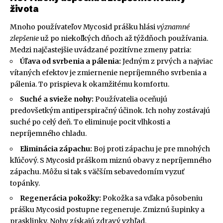
života
Mnoho používateľov Mycosid prášku hlási
významné
zlepšenie
už po niekoľkých dňoch až týždňoch používania.
Medzi najčastejšie uvádzané pozitívne zmeny patria:
Úľava od svrbenia a pálenia:
Jedným z prvých a najviac
vítaných efektov je zmiernenie nepríjemného svrbenia a
pálenia. To prispieva k okamžitému komfortu.
Suché a svieže nohy:
Používatelia oceňujú
predovšetkým antiperspiračný účinok. Ich nohy zostávajú
suché po celý deň. To eliminuje pocit vlhkosti a
nepríjemného chladu.
Eliminácia zápachu:
Boj proti zápachu je pre mnohých
kľúčový. S Mycosid práškom miznú obavy z nepríjemného
zápachu. Môžu si tak s väčším sebavedomím vyzuť
topánky.
Regenerácia pokožky:
Pokožka sa vďaka pôsobeniu
prášku Mycosid postupne regeneruje. Zmiznú šupinky a
prasklinky. Nohy získajú zdravý vzhľad.