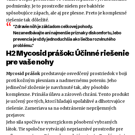
podmienky. Je to prostredie nielen pre baktérie
spôsobujúce zápach, ale aj pre plesne. Preto je komplexné
riešenie tak dôležité.
"Zdravie nôh je základom celkovej pohody.
Nezanedbávajte ani najmenšie príznaky diskomfortu, lebo
prevencia je vždy jednoduchšia ako liečba rozvinutého
problému."
H2 Mycosid prášok: Účinné riešenie
pre vaše nohy
Mycosid prášok
predstavuje osvedčený prostriedok v boji
proti kožným plesniam a nadmernému poteniu. Jeho
jedinečné zloženie je navrhnuté tak, aby pôsobilo
komplexne. Prináša úľavu a zároveň chráni. Tento produkt
je určený pre tých, ktorí hľadajú spoľahlivé a dlhotrvajúce
riešenie. Zameriava sa na odstránenie nepríjemných
prejavov.
Jeho sila spočíva v synergickom pôsobení vybraných
látok. Tie spoločne vytvárajú nepriaznivé prostredie pre