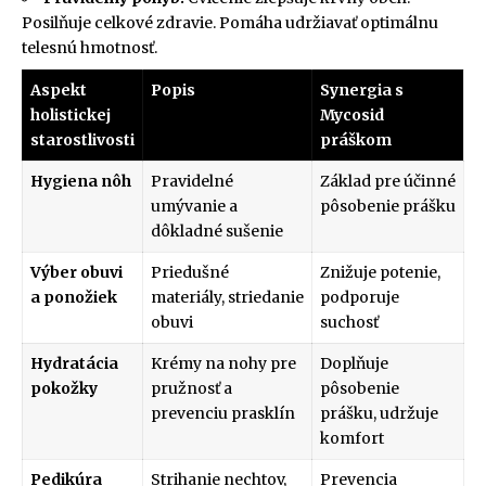
Posilňuje celkové zdravie. Pomáha udržiavať optimálnu
telesnú hmotnosť.
Aspekt
Popis
Synergia s
holistickej
Mycosid
starostlivosti
práškom
Hygiena nôh
Pravidelné
Základ pre účinné
umývanie a
pôsobenie prášku
dôkladné sušenie
Výber obuvi
Priedušné
Znižuje potenie,
a ponožiek
materiály, striedanie
podporuje
obuvi
suchosť
Hydratácia
Krémy na nohy pre
Doplňuje
pokožky
pružnosť a
pôsobenie
prevenciu prasklín
prášku, udržuje
komfort
Pedikúra
Strihanie nechtov,
Prevencia