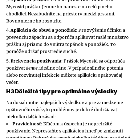
Mycosid prášku. Jemne ho naneste na celú plochu
chodidiel. Nezabudnite na priestory medzi prstami.
Rovnomerne ho rozotrite.
Aplikácia do obuvi a ponožiek:
Pre zvýšenie účinku a
prevenciu zápachu sa odporúča aplikovať malé množstvo
prášku aj priamo do vnútra topánok a ponožiek. To
pomôže udržať prostredie suché.
Frekvencia používania:
Prášok Mycosid sa odporúča
používať
denne
, ideálne ráno. V prípade silného potenia
alebo rozvinutej infekcie môžete aplikáciu opakovať aj
večer.
H3 Dôležité tipy pre optimálne výsledky
Na dosiahnutie najlepších výsledkov a pre zamedzenie
opätovného výskytu problémov je dobré dodržiavať
niekoľko ďalších zásad:
Pravidelnosť:
Kľúčom k úspechu je nepretržité
používanie. Neprestaňte s aplikáciou hneď po zmiznutí
symptómov. Pokračujte aspoň niekoľko týždňov pre úplné