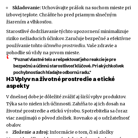
Skladovanie:
Uchovávajte prášok na suchom mieste pri
izbovej teplote. Chráňte ho pred priamym slnečným
žiarením a vlhkosťou.
Starostlivé dodržiavanie týchto upozornení minimalizuje
riziko nežiaducich účinkov. Zaručuje bezpečné a efektívne
používanie tohto
účinného prostriedku
. Vaše zdravie a
pohodlie sú vždy na prvom mieste.
"Poznať vlastné telo a rešpektovať jeho reakcie je pre
bezpečnú a účinnú starostlivosť kľúčové. Pri akýchkoľvek
pochybnostiach hľadajte odbornú radu."
H3 Vplyv na životné prostredie a etické
aspekty
V dnešnej dobe je dôležité zvážiť aj širší vplyv produktov.
Týka sa to nielen ich účinnosti. Zahŕňa to aj ich dosah na
životné prostredie a etickú výrobu. Spotrebitelia sa čoraz
viac zaujímajú o pôvod zložiek. Rovnako aj o udržateľnosť
obalov.
Zloženie a zdroj:
Informácie o tom, či sú zložky