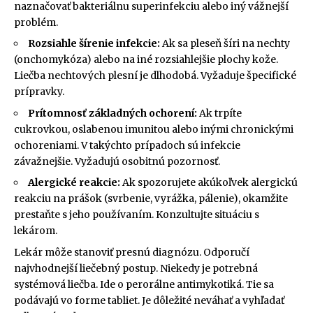
naznačovať bakteriálnu superinfekciu alebo iný vážnejší
problém.
Rozsiahle šírenie infekcie:
Ak sa pleseň šíri na nechty
(onchomykóza) alebo na iné rozsiahlejšie plochy kože.
Liečba nechtových plesní je dlhodobá. Vyžaduje špecifické
prípravky.
Prítomnosť základných ochorení:
Ak trpíte
cukrovkou, oslabenou imunitou alebo inými chronickými
ochoreniami. V takýchto prípadoch sú infekcie
závažnejšie. Vyžadujú osobitnú pozornosť.
Alergické reakcie:
Ak spozorujete akúkoľvek alergickú
reakciu na prášok (svrbenie, vyrážka, pálenie), okamžite
prestaňte s jeho používaním. Konzultujte situáciu s
lekárom.
Lekár môže stanoviť presnú diagnózu. Odporučí
najvhodnejší liečebný postup. Niekedy je potrebná
systémová liečba. Ide o perorálne antimykotiká. Tie sa
podávajú vo forme tabliet. Je dôležité neváhať a vyhľadať