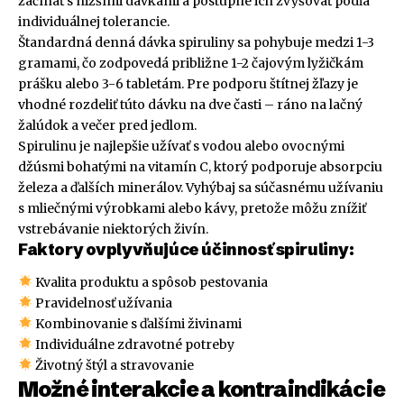
začínať s nižšími dávkami a postupne ich zvyšovať podľa
individuálnej tolerancie.
Štandardná denná dávka spiruliny sa pohybuje medzi 1-3
gramami, čo zodpovedá približne 1-2 čajovým lyžičkám
prášku alebo 3-6 tabletám. Pre podporu štítnej žľazy je
vhodné rozdeliť túto dávku na dve časti – ráno na lačný
žalúdok a večer pred jedlom.
Spirulinu je najlepšie užívať s vodou alebo ovocnými
džúsmi bohatými na vitamín C, ktorý podporuje absorpciu
železa a ďalších minerálov. Vyhýbaj sa súčasnému užívaniu
s mliečnými výrobkami alebo kávy, pretože môžu znížiť
vstrebávanie niektorých živín.
Faktory ovplyvňujúce účinnosť spiruliny:
Kvalita produktu a spôsob pestovania
Pravidelnosť užívania
Kombinovanie s ďalšími živinami
Individuálne zdravotné potreby
Životný štýl a stravovanie
Možné interakcie a kontraindikácie