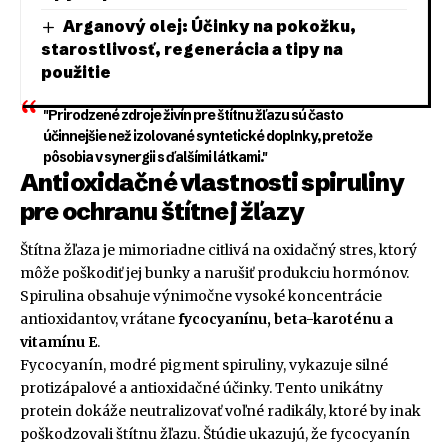
Arganový olej: Účinky na pokožku,
starostlivosť, regenerácia a tipy na
použitie
"Prirodzené zdroje živín pre štítnu žľazu sú často
účinnejšie než izolované syntetické doplnky, pretože
pôsobia v synergii s ďalšími látkami."
Antioxidačné vlastnosti spiruliny
pre ochranu štítnej žľazy
Štítna žľaza je mimoriadne citlivá na oxidačný stres, ktorý
môže poškodiť jej bunky a narušiť produkciu hormónov.
Spirulina obsahuje výnimočne vysoké koncentrácie
antioxidantov, vrátane
fycocyanínu, beta-karoténu a
vitamínu E
.
Fycocyanín, modré pigment spiruliny, vykazuje silné
protizápalové a antioxidačné účinky. Tento unikátny
protein dokáže neutralizovať voľné radikály, ktoré by inak
poškodzovali štítnu žľazu. Štúdie ukazujú, že fycocyanín