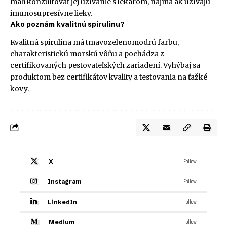
mali konzultovať jej užívanie s lekárom, najmä ak užívajú
imunosupresívne lieky.
Ako poznám kvalitnú spirulinu?
Kvalitná spirulina má tmavozelenomodrú farbu,
charakteristickú morskú vôňu a pochádza z
certifikovaných pestovateľských zariadení. Vyhýbaj sa
produktom bez certifikátov kvality a testovania na ťažké
kovy.
Follow
X
Follow
Instagram
Follow
LinkedIn
Follow
Medium