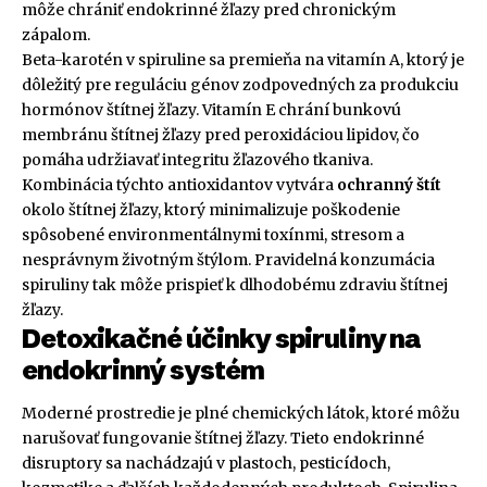
môže chrániť endokrinné žľazy pred chronickým
zápalom.
Beta-karotén v spiruline sa premieňa na vitamín A, ktorý je
dôležitý pre reguláciu génov zodpovedných za produkciu
hormónov štítnej žľazy. Vitamín E chrání bunkovú
membránu štítnej žľazy pred peroxidáciou lipidov, čo
pomáha udržiavať integritu žľazového tkaniva.
Kombinácia týchto antioxidantov vytvára
ochranný štít
okolo štítnej žľazy, ktorý minimalizuje poškodenie
spôsobené environmentálnymi toxínmi, stresom a
nesprávnym životným štýlom. Pravidelná konzumácia
spiruliny tak môže prispieť k dlhodobému zdraviu štítnej
žľazy.
Detoxikačné účinky spiruliny na
endokrinný systém
Moderné prostredie je plné chemických látok, ktoré môžu
narušovať fungovanie štítnej žľazy. Tieto endokrinné
disruptory sa nachádzajú v plastoch, pesticídoch,