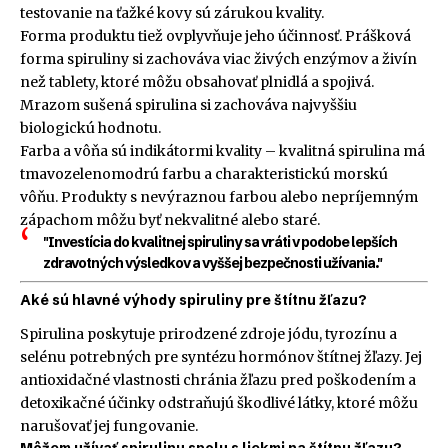
testovanie na ťažké kovy sú zárukou kvality.
Forma produktu tiež ovplyvňuje jeho účinnosť. Prášková
forma spiruliny si zachováva viac živých enzýmov a živín
než tablety, ktoré môžu obsahovať plnidlá a spojivá.
Mrazom sušená spirulina si zachováva najvyššiu
biologickú hodnotu.
Farba a vôňa sú indikátormi kvality – kvalitná spirulina má
tmavozelenomodrú farbu a charakteristickú morskú
vôňu. Produkty s nevýraznou farbou alebo nepríjemným
zápachom môžu byť nekvalitné alebo staré.
"Investícia do kvalitnej spiruliny sa vráti v podobe lepších
zdravotných výsledkov a vyššej bezpečnosti užívania."
Aké sú hlavné výhody spiruliny pre štítnu žľazu?
Spirulina poskytuje prirodzené zdroje jódu, tyrozínu a
selénu potrebných pre syntézu hormónov štítnej žľazy. Jej
antioxidačné vlastnosti chránia žľazu pred poškodením a
detoxikačné účinky odstraňujú škodlivé látky, ktoré môžu
narušovať jej fungovanie.