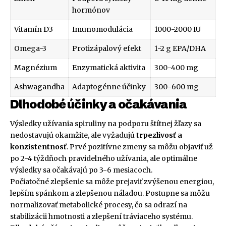
hormónov
Vitamín D3
Imunomodulácia
1000-2000 IU
Omega-3
Protizápalový efekt
1-2 g EPA/DHA
Magnézium
Enzymatická aktivita
300-400 mg
Ashwagandha
Adaptogénne účinky
300-600 mg
Dlhodobé účinky a očakávania
Výsledky užívania spiruliny na podporu štítnej žľazy sa
nedostavujú okamžite, ale vyžadujú
trpezlivosť a
konzistentnosť
. Prvé pozitívne zmeny sa môžu objaviť už
po 2-4 týždňoch pravidelného užívania, ale optimálne
výsledky sa očakávajú po 3-6 mesiacoch.
Počiatočné zlepšenie sa môže prejaviť zvýšenou energiou,
lepším spánkom a zlepšenou náladou. Postupne sa môžu
normalizovať metabolické procesy, čo sa odrazí na
stabilizácii hmotnosti a zlepšení tráviaceho systému.