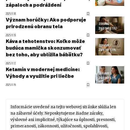
ŽIVOTNÝ ŠTÝL
zápaloch a podráždení
2025.11.18.
Význam horúčky: Ako podporuje
ZDRAVIE /
prirodzenú obranu tela
ŽIVOTNÝ ŠTÝL
2025.11.19.
Káva a tehotenstvo: Koľko môže
ZDRAVIE /
budúca mamička skonzumovať
ŽIVOTNÝ ŠTÝL
bez toho, aby ublížila bábätku?
2025.11.17.
Ketamín v modernej medicíne:
ZDRAVIE /
Výhody a využitie pri liečbe
ŽIVOTNÝ ŠTÝL
2025.11.19.
Informácie uvedené na tejto webovej stránke slúžia len
na zábavné účely. Neposkytujeme žiadne záruky,
výslovné ani implicitné, týkajúce sa úplnosti, presnosti,
primeranosti, zákonnosti, užitočnosti, spoľahlivosti,