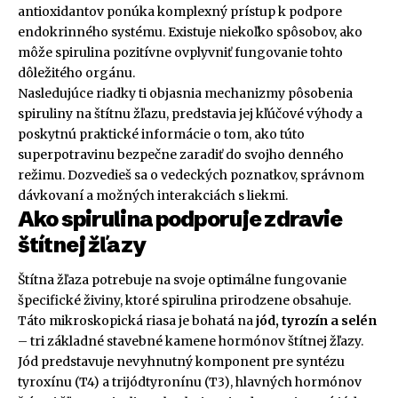
antioxidantov ponúka komplexný prístup k podpore
endokrinného systému. Existuje niekoľko spôsobov, ako
môže spirulina pozitívne ovplyvniť fungovanie tohto
dôležitého orgánu.
Nasledujúce riadky ti objasnia mechanizmy pôsobenia
spiruliny na štítnu žľazu, predstavia jej kľúčové výhody a
poskytnú praktické informácie o tom, ako túto
superpotravinu bezpečne zaradiť do svojho denného
režimu. Dozvedieš sa o vedeckých poznatkov, správnom
dávkovaní a možných interakciách s liekmi.
Ako spirulina podporuje zdravie
štítnej žľazy
Štítna žľaza potrebuje na svoje optimálne fungovanie
špecifické živiny, ktoré spirulina prirodzene obsahuje.
Táto mikroskopická riasa je bohatá na
jód, tyrozín a selén
– tri základné stavebné kamene hormónov štítnej žľazy.
Jód predstavuje nevyhnutný komponent pre syntézu
tyroxínu (T4) a trijódtyronínu (T3), hlavných hormónov