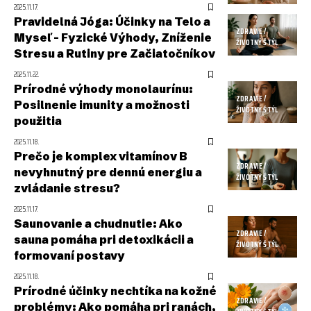
2025.11.17.
Pravidelná Jóga: Účinky na Telo a
ZDRAVIE /
Myseľ – Fyzické Výhody, Zníženie
ŽIVOTNÝ ŠTÝL
Stresu a Rutiny pre Začiatočníkov
2025.11.22.
Prírodné výhody monolaurínu:
ZDRAVIE /
Posilnenie imunity a možnosti
ŽIVOTNÝ ŠTÝL
použitia
2025.11.18.
Prečo je komplex vitamínov B
ZDRAVIE /
nevyhnutný pre dennú energiu a
ŽIVOTNÝ ŠTÝL
zvládanie stresu?
2025.11.17.
Saunovanie a chudnutie: Ako
ZDRAVIE /
sauna pomáha pri detoxikácii a
ŽIVOTNÝ ŠTÝL
formovaní postavy
2025.11.18.
Prírodné účinky nechtíka na kožné
ZDRAVIE /
problémy: Ako pomáha pri ranách,