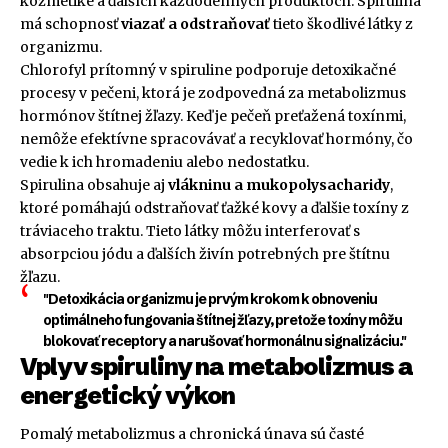
kozmetike a ďalších každodenných produktoch. Spirulina
má schopnosť
viazať a odstraňovať
tieto škodlivé látky z
organizmu.
Chlorofyl prítomný v spiruline podporuje detoxikačné
procesy v pečeni, ktorá je zodpovedná za metabolizmus
hormónov štítnej žľazy. Keď je pečeň preťažená toxínmi,
nemôže efektívne spracovávať a recyklovať hormóny, čo
vedie k ich hromadeniu alebo nedostatku.
Spirulina obsahuje aj
vlákninu a mukopolysacharidy
,
ktoré pomáhajú odstraňovať ťažké kovy a ďalšie toxíny z
tráviaceho traktu. Tieto látky môžu interferovať s
absorpciou jódu a ďalších živín potrebných pre štítnu
žľazu.
"Detoxikácia organizmu je prvým krokom k obnoveniu
optimálneho fungovania štítnej žľazy, pretože toxíny môžu
blokovať receptory a narušovať hormonálnu signalizáciu."
Vplyv spiruliny na metabolizmus a
energetický výkon
Pomalý metabolizmus a chronická únava sú časté