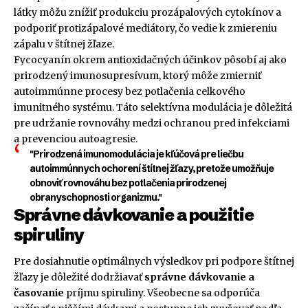
látky môžu znížiť produkciu prozápalových cytokínov a
podporiť protizápalové mediátory, čo vedie k zmiereniu
zápalu v štítnej žľaze.
Fycocyanín okrem antioxidačných účinkov pôsobí aj ako
prirodzený imunosupresívum, ktorý môže zmierniť
autoimmúnne procesy bez potlačenia celkového
imunitného systému. Táto selektívna modulácia je dôležitá
pre udržanie rovnováhy medzi ochranou pred infekciami
a prevenciou autoagresie.
"Prirodzená imunomodulácia je kľúčová pre liečbu
autoimmúnnych ochorení štítnej žľazy, pretože umožňuje
obnoviť rovnováhu bez potlačenia prirodzenej
obranyschopnosti organizmu."
Správne dávkovanie a použitie
spiruliny
Pre dosiahnutie optimálnych výsledkov pri podpore štítnej
žľazy je dôležité dodržiavať
správne dávkovanie a
časovanie
príjmu spiruliny. Všeobecne sa odporúča