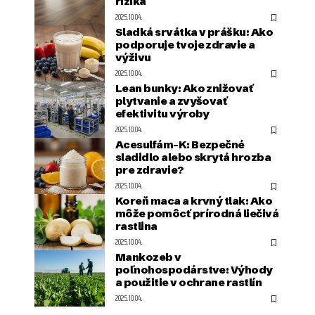
riziká
2025.10.04.
Sladká srvátka v prášku: Ako
podporuje tvoje zdravie a
výživu
2025.10.04.
Lean bunky: Ako znižovať
plytvanie a zvyšovať
efektivitu výroby
2025.10.04.
Acesulfám-K: Bezpečné
sladidlo alebo skrytá hrozba
pre zdravie?
2025.10.04.
Koreň maca a krvný tlak: Ako
môže pomôcť prírodná liečivá
rastlina
2025.10.04.
Mankozeb v
poľnohospodárstve: Výhody
a použitie v ochrane rastlín
2025.10.04.