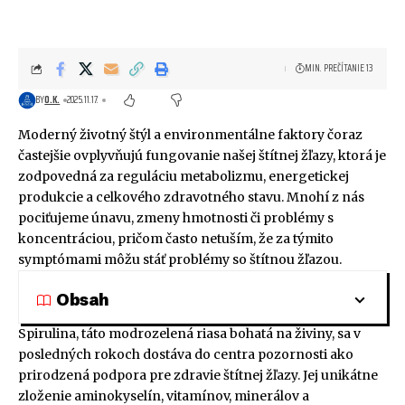
MIN. PREČÍTANIE 13
BY
O.K.
2025.11.17.
Moderný životný štýl a environmentálne faktory čoraz
častejšie ovplyvňujú fungovanie našej štítnej žľazy, ktorá je
zodpovedná za reguláciu metabolizmu, energetickej
produkcie a celkového zdravotného stavu. Mnohí z nás
pociťujeme únavu, zmeny hmotnosti či problémy s
koncentráciou, pričom často netuším, že za týmito
symptómami môžu stáť problémy so štítnou žľazou.
Obsah
Spirulina, táto modrozelená riasa bohatá na živiny, sa v
posledných rokoch dostáva do centra pozornosti ako
prirodzená podpora pre zdravie štítnej žľazy. Jej unikátne
zloženie aminokyselín, vitamínov, minerálov a