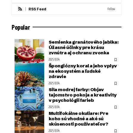
Follow
RSS Feed
Popular
Semienka granátového jablka:
Úžasné účinky pre krásu
zvnútra aj ochranu zvonka
2025.10.04.
Špongiózny koral a jeho vplyv
na ekosystém a ľudské
zdravie
2025.10.04.
Sila modrej farby: Objav
tajomstvo pokoja a kreativity
v psychológii farieb
2025.10.04.
Multifokálne okuliare: Pre
koho sú vhodné a aké sú
skúsenosti používateľov?
2025.10.04.