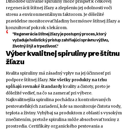
Dlhodobé užívanie spiruliny môže prispieť k celkovej
regenerácii štítnej žľazy a zlepšeniu jej odolnosti voči
stresu a environmentálnym faktorom. Je dôležité
pravidelne monitorovať hladiny hormónov štítnej žľazy a
konzultovať pokrok s lekárom.
"Regenerácia štítnej žľazy je postupný proces, ktorý
vyžaduje holistický prístup zahŕňajúci správnu výživu,
životný štýl a trpezlivosť."
Výber kvalitnej spiruliny pre štítnu
žľazu
Kvalita spiruliny má zásadný vplyv na jej účinnosť pri
podpore štítnej žľazy.
Nie všetky produkty na trhu
spĺňajú rovnaké štandardy
kvality a čistoty, preto je
dôležité vedieť, na čo sa zamerať pri výbere.
Najkvalitnejšia spirulina pochádza z kontrolovaných
pestovateľských zariadení, kde sa monitoruje čistota vody,
teplota a živiny. Vyhýbaj sa produktom z oblastí s vysokým
znečistením, pretože spirulina môže absorbovať toxíny z
prostredia. Certifikáty organického pestovania a