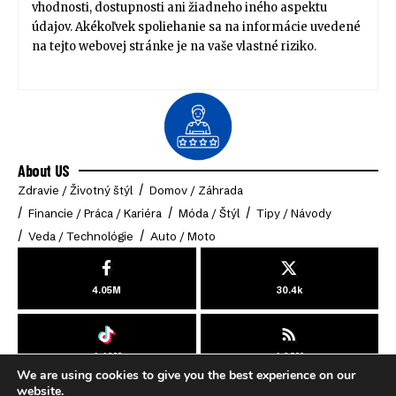
vhodnosti, dostupnosti ani žiadneho iného aspektu
údajov. Akékoľvek spoliehanie sa na informácie uvedené
na tejto webovej stránke je na vaše vlastné riziko.
About US
Zdravie / Životný štýl
Domov / Záhrada
Financie / Práca / Kariéra
Móda / Štýl
Tipy / Návody
Veda / Technológie
Auto / Moto
4.05M
30.4k
4.49M
4.03M
We are using cookies to give you the best experience on our
© 2025 Online-Klub. All Rights Reserved.
website.