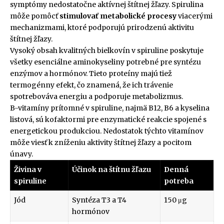
symptómy nedostatočne aktívnej štítnej žľazy. Spirulina
môže pomôcť
stimulovať metabolické procesy
viacerými
mechanizmami, ktoré podporujú prirodzenú aktivitu
štítnej žľazy.
Vysoký obsah kvalitných bielkovín v spiruline poskytuje
všetky esenciálne aminokyseliny potrebné pre syntézu
enzýmov a hormónov. Tieto proteíny majú tiež
termogénny efekt, čo znamená, že ich trávenie
spotrebováva energiu a podporuje metabolizmus.
B-vitamíny prítomné v spiruline, najmä B12, B6 a kyselina
listová, sú kofaktormi pre enzymatické reakcie spojené s
energetickou produkciou. Nedostatok týchto vitamínov
môže viesť k zníženiu aktivity štítnej žľazy a pocitom
únavy.
Živina v
Účinok na štítnu žľazu
Denná
spiruline
potreba
Jód
Syntéza T3 a T4
150 μg
hormónov