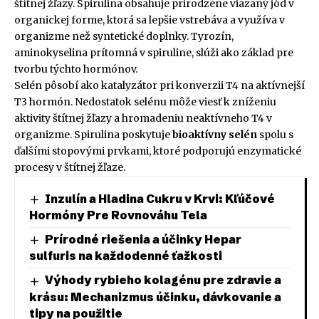
štítnej žľazy. Spirulina obsahuje prirodzene viazaný jód v
organickej forme, ktorá sa lepšie vstrebáva a využíva v
organizme než syntetické doplnky. Tyrozín,
aminokyselina prítomná v spiruline, slúži ako základ pre
tvorbu týchto hormónov.
Selén pôsobí ako katalyzátor pri konverzii T4 na aktívnejší
T3 hormón. Nedostatok selénu môže viesť k zníženiu
aktivity štítnej žľazy a hromadeniu neaktívneho T4 v
organizme. Spirulina poskytuje
bioaktívny selén
spolu s
ďalšími stopovými prvkami, ktoré podporujú enzymatické
procesy v štítnej žľaze.
Inzulín a Hladina Cukru v Krvi: Kľúčové
Hormóny Pre Rovnováhu Tela
Prírodné riešenia a účinky Hepar
sulfuris na každodenné ťažkosti
Výhody rybieho kolagénu pre zdravie a
krásu: Mechanizmus účinku, dávkovanie a
tipy na použitie