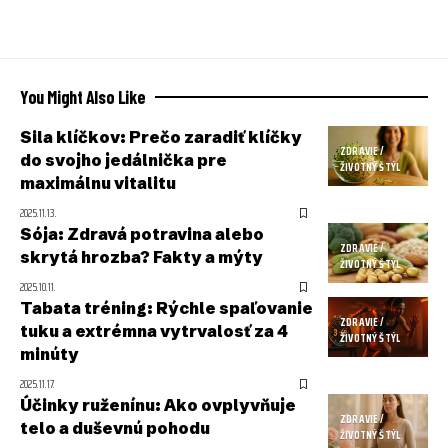
You Might Also Like
Sila klíčkov: Prečo zaradiť klíčky
ZDRAVIE /
do svojho jedálnička pre
ŽIVOTNÝ ŠTÝL
maximálnu vitalitu
2025.11.13.
Sója: Zdravá potravina alebo
ZDRAVIE /
skrytá hrozba? Fakty a mýty
ŽIVOTNÝ ŠTÝL
2025.10.11.
Tabata tréning: Rýchle spaľovanie
ZDRAVIE /
tuku a extrémna vytrvalosť za 4
ŽIVOTNÝ ŠTÝL
minúty
2025.11.17.
Účinky ruženínu: Ako ovplyvňuje
ZDRAVIE /
telo a duševnú pohodu
ŽIVOTNÝ ŠTÝL