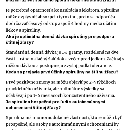
Môžem užívať spirulinu spolu s liekmi na štítnu žľazu?
Je potrebná opatrnosť a konzultácia s lekárom. Spirulina
môže ovplyvniť absorpciu tyroxínu, preto sa odporúča
dodržiavať časový odstup aspoň 4 hodiny medzi užitím
liekov a spiruliny.
Aká je optimálna denná dávka spiruliny pre podporu
štítnej žľazy?
Štandardná denná dávka je 1-3 gramy, rozdelená na dve
časti – ráno na lačný žalúdok a večer pred jedlom. Začínaj s
nižšou dávkou a postupne ju zvyšuj podľa tolerancie.
Kedy sa prejavia prvé účinky spiruliny na štítnu žľazu?
Prvé pozitívne zmeny sa môžu objaviť po 2-4 týždňoch
pravidelného užívania, ale optimálne výsledky sa
očakávajú po 3-6 mesiacoch konzistentného užívania.
Je spirulina bezpečná pre ľudí s autoimmúnnymi
ochoreniami štítnej žľazy?
Spirulina má imunomodulačné vlastnosti, ktoré môžu byť
prospešné, ale osoby s autoimmúnnymi ochoreniami by