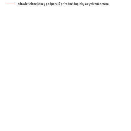
Zdravie štítnej žľazy podporujú prírodné doplnky a vyvážená strava.