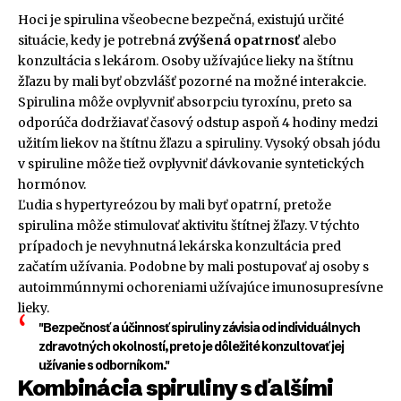
Hoci je spirulina všeobecne bezpečná, existujú určité
situácie, kedy je potrebná
zvýšená opatrnosť
alebo
konzultácia s lekárom. Osoby užívajúce lieky na štítnu
žľazu by mali byť obzvlášť pozorné na možné interakcie.
Spirulina môže ovplyvniť absorpciu tyroxínu, preto sa
odporúča dodržiavať časový odstup aspoň 4 hodiny medzi
užitím liekov na štítnu žľazu a spiruliny. Vysoký obsah jódu
v spiruline môže tiež ovplyvniť dávkovanie syntetických
hormónov.
Ľudia s hypertyreózou by mali byť opatrní, pretože
spirulina môže stimulovať aktivitu štítnej žľazy. V týchto
prípadoch je nevyhnutná lekárska konzultácia pred
začatím užívania. Podobne by mali postupovať aj osoby s
autoimmúnnymi ochoreniami užívajúce imunosupresívne
lieky.
"Bezpečnosť a účinnosť spiruliny závisia od individuálnych
zdravotných okolností, preto je dôležité konzultovať jej
užívanie s odborníkom."
Kombinácia spiruliny s ďalšími