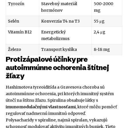
Tyrozín
Stavebný materiál
500-2000
hormónov
mg
Selén
Konverzia T4 na T3
55 μg
Vitamín B12
Energetický
2,4 μg
metabolizmus
Železo
Transport kyslíka
8-18 mg
Protizápalové účinky pre
autoimmúnne ochorenia štítnej
žľazy
Hashimotova tyreoiditída a Gravesova choroba sú
autoimmúnne ochorenia, pri ktorých imunitný systém
útočí na štítnu žľazu. Spirulina obsahuje látky s
imunomodulačnými vlastnosťami
, ktoré môžu pomôcť
regulovať nadmernú imunitnú odpoveď.
Polysacharidy v spiruline, najmä spirulan, vykazujú
schopnosť modulovať aktivitu imunitných buniek. Tieto