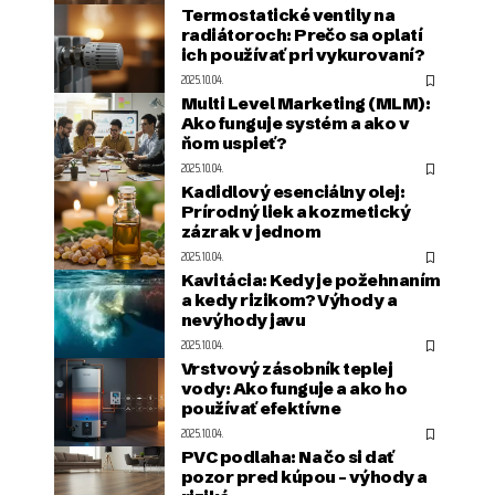
Termostatické ventily na
radiátoroch: Prečo sa oplatí
ich používať pri vykurovaní?
2025.10.04.
Multi Level Marketing (MLM):
Ako funguje systém a ako v
ňom uspieť?
2025.10.04.
Kadidlový esenciálny olej:
Prírodný liek a kozmetický
zázrak v jednom
2025.10.04.
Kavitácia: Kedy je požehnaním
a kedy rizikom? Výhody a
nevýhody javu
2025.10.04.
Vrstvový zásobník teplej
vody: Ako funguje a ako ho
používať efektívne
2025.10.04.
PVC podlaha: Na čo si dať
pozor pred kúpou – výhody a