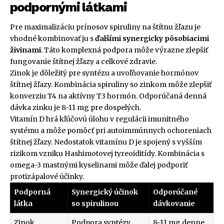
podpornými látkami
Pre maximalizáciu prínosov spiruliny na štítnu žľazu je
vhodné kombinovať ju s
ďalšími synergicky pôsobiacimi
živinami
. Táto komplexná podpora môže výrazne zlepšiť
fungovanie štítnej žľazy a celkové zdravie.
Zinok je dôležitý pre syntézu a uvoľňovanie hormónov
štítnej žľazy. Kombinácia spiruliny so zinkom môže zlepšiť
konverziu T4 na aktívny T3 hormón. Odporúčaná denná
dávka zinku je 8-11 mg pre dospelých.
Vitamín D hrá kľúčovú úlohu v regulácii imunitného
systému a môže pomôcť pri autoimmúnnych ochoreniach
štítnej žľazy. Nedostatok vitamínu D je spojený s vyšším
rizikom vzniku Hashimotovej tyreoiditídy. Kombinácia s
omega-3 mastnými kyselinami môže ďalej podporiť
protizápalové účinky.
Podporná
Synergický účinok
Odporúčané
látka
so spirulinou
dávkovanie
Zinok
Podpora syntézy
8-11 mg denne