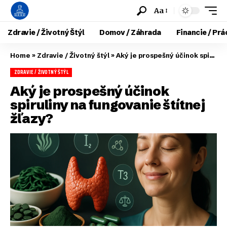
Aa
Zdravie / Životný Štýl
Domov / Záhrada
Financie / Prá
Home
»
Zdravie / Životný štýl
»
Aký je prospešný účinok spiruliny na fungovanie štítnej žľazy?
ZDRAVIE / ŽIVOTNÝ ŠTÝL
Aký je prospešný účinok
spiruliny na fungovanie štítnej
žľazy?