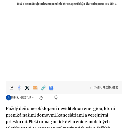
Muž demonštruje ochranu pred elektromagnetickým žiarením pomocou štítu.
MIN. PREČÍTANIE 16
BY
O.K.
2025.11.17.
Každý deň sme obklopení neviditeľnou energiou, ktorá
preniká našimi domovmi, kanceláriami a verejnými
priestormi. Elektromagnetické žiarenie z mobilných