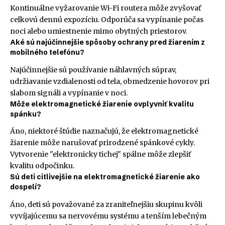
Kontinuálne vyžarovanie Wi-Fi routera môže zvyšovať
celkovú dennú expozíciu. Odporúča sa vypínanie počas
noci alebo umiestnenie mimo obytných priestorov.
Aké sú najúčinnejšie spôsoby ochrany pred žiarením z
mobilného telefónu?
Najúčinnejšie sú používanie náhlavných súprav,
udržiavanie vzdialenosti od tela, obmedzenie hovorov pri
slabom signáli a vypínanie v noci.
Môže elektromagnetické žiarenie ovplyvniť kvalitu
spánku?
Áno, niektoré štúdie naznačujú, že elektromagnetické
žiarenie môže narušovať prirodzené spánkové cykly.
Vytvorenie "elektronicky tichej" spálne môže zlepšiť
kvalitu odpočinku.
Sú deti citlivejšie na elektromagnetické žiarenie ako
dospelí?
Áno, deti sú považované za zraniteľnejšiu skupinu kvôli
vyvíjajúcemu sa nervovému systému a tenším lebečným