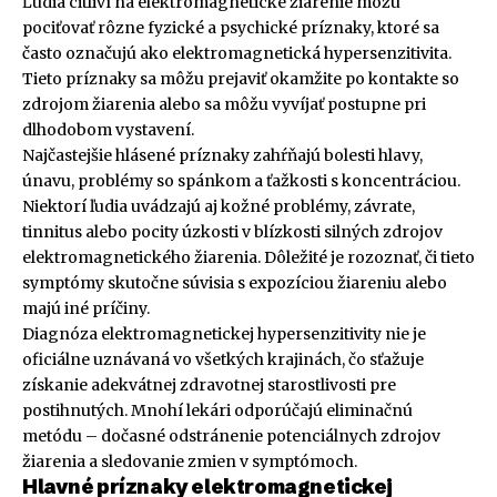
Ľudia citliví na elektromagnetické žiarenie môžu
pociťovať rôzne fyzické a psychické príznaky, ktoré sa
často označujú ako elektromagnetická hypersenzitivita.
Tieto príznaky sa môžu prejaviť okamžite po kontakte so
zdrojom žiarenia alebo sa môžu vyvíjať postupne pri
dlhodobom vystavení.
Najčastejšie hlásené príznaky zahŕňajú bolesti hlavy,
únavu, problémy so spánkom a ťažkosti s koncentráciou.
Niektorí ľudia uvádzajú aj kožné problémy, závrate,
tinnitus alebo pocity úzkosti v blízkosti silných zdrojov
elektromagnetického žiarenia. Dôležité je rozoznať, či tieto
symptómy skutočne súvisia s expozíciou žiareniu alebo
majú iné príčiny.
Diagnóza elektromagnetickej hypersenzitivity nie je
oficiálne uznávaná vo všetkých krajinách, čo sťažuje
získanie adekvátnej zdravotnej starostlivosti pre
postihnutých. Mnohí lekári odporúčajú eliminačnú
metódu – dočasné odstránenie potenciálnych zdrojov
žiarenia a sledovanie zmien v symptómoch.
Hlavné príznaky elektromagnetickej