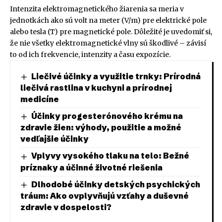
Intenzita elektromagnetického žiarenia sa meria v
jednotkách ako sú volt na meter (V/m) pre elektrické pole
alebo tesla (T) pre magnetické pole. Dôležité je uvedomiť si,
že nie všetky elektromagnetické vlny sú škodlivé – závisí
to od ich frekvencie, intenzity a času expozície.
Liečivé účinky a využitie trnky: Prírodná
liečivá rastlina v kuchyni a prírodnej
medicíne
Účinky progesterónového krému na
zdravie žien: výhody, použitie a možné
vedľajšie účinky
Vplyvy vysokého tlaku na telo: Bežné
príznaky a účinné životné riešenia
Dlhodobé účinky detských psychických
tráum: Ako ovplyvňujú vzťahy a duševné
zdravie v dospelosti?