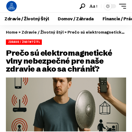
Aa
Zdravie / Životný Štýl
Domov / Záhrada
Financie / Prá
Home
»
Zdravie / Životný štýl
»
Prečo sú elektromagnetické vlny nebezpečné pre naše zdravie a ako sa chrániť?
ZDRAVIE / ŽIVOTNÝ ŠTÝL
Prečo sú elektromagnetické
vlny nebezpečné pre naše
zdravie a ako sa chrániť?