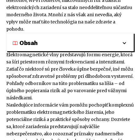
telefónov, Wi-Fi routerov, mikrovlnných rúr a ďalších
elektronických zariadení sa stalo neoddeliteľnou súčasťou
moderného života. Mnohí z nás však ani nevedia, aký
vplyv môže mať táto technológia na naše zdravie a
pohodu.
Obsah
Elektromagnetické vlny predstavujú formu energie, ktorá
sa šíri priestorom rôznymi frekvenciami a intenzitami.
Zatiaľ čo niektoré sú pre človeka úplne bezpečné, iné môžu
spôsobovať zdravotné problémy pri dlhodobom vystavení.
Pohľady odborníkov na túto problematiku sa líšia – od
úplného popierania rizík až po varovanie pred vážnymi
následkami.
Nasledujúce informácie vám pomôžu pochopiť komplexnú
problematiku elektromagnetického žiarenia, jeho
potenciálne riziká a praktické spôsoby ochrany. Dozviete
sa, ktoré zariadenia predstavujují najväčšie
nebezpečenstvo, ako rozoznať príznaky nadmerného