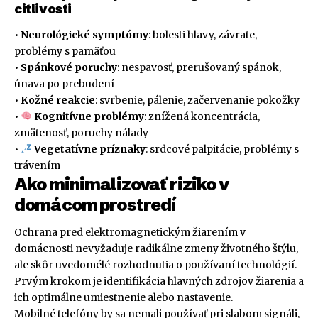
citlivosti
•
Neurológické symptómy
: bolesti hlavy, závrate,
problémy s pamäťou
•
Spánkové poruchy
: nespavosť, prerušovaný spánok,
únava po prebudení
•
Kožné reakcie
: svrbenie, pálenie, začervenanie pokožky
•
Kognitívne problémy
: znížená koncentrácia,
zmätenosť, poruchy nálady
•
Vegetatívne príznaky
: srdcové palpitácie, problémy s
trávením
Ako minimalizovať riziko v
domácom prostredí
Ochrana pred elektromagnetickým žiarením v
domácnosti nevyžaduje radikálne zmeny životného štýlu,
ale skôr uvedomélé rozhodnutia o používaní technológií.
Prvým krokom je identifikácia hlavných zdrojov žiarenia a
ich optimálne umiestnenie alebo nastavenie.
Mobilné telefóny by sa nemali používať pri slabom signáli,