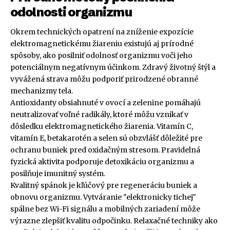
odolnosti organizmu
Okrem technických opatrení na zníženie expozície
elektromagnetickému žiareniu existujú aj prírodné
spôsoby, ako posilniť odolnosť organizmu voči jeho
potenciálnym negatívnym účinkom. Zdravý životný štýl a
vyvážená strava môžu podporiť prirodzené obranné
mechanizmy tela.
Antioxidanty obsiahnuté v ovocí a zelenine pomáhajú
neutralizovať voľné radikály, ktoré môžu vznikať v
dôsledku elektromagnetického žiarenia. Vitamín C,
vitamín E, betakarotén a selen sú obzvlášť dôležité pre
ochranu buniek pred oxidačným stresom. Pravidelná
fyzická aktivita podporuje detoxikáciu organizmu a
posilňuje imunitný systém.
Kvalitný spánok je kľúčový pre regeneráciu buniek a
obnovu organizmu. Vytváranie "elektronicky tichej"
spálne bez Wi-Fi signálu a mobilných zariadení môže
výrazne zlepšiť kvalitu odpočinku. Relaxačné techniky ako