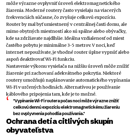
môže výrazne ovplyvniť úroveň elektromagnetického
žiarenia. Moderné routery často vysielaju na viacerých
frekvenciách súčasne, čo zvyšuje celkovú expozíciu.
Router by mal byť umiestnený v centrálnej časti domu, ale
mimo obytných miestností ako sú spálne alebo obývačky,
kde sa zdržiavate najdlhšie. Ideálna vzdialenosť od miest
častého pobytu je minimálne 3-5 metrov. V noci, keď
internet nepoužívate, je vhodné router úplne vypnúť alebo
aspoň deaktivovať Wi-Fi funkciu.
Nastavenie výkonu vysielača na nižšiu úroveň môže znížiť
žiarenie pri zachovaní adekvátneho pokrytia. Niektoré
routery umožňujú naplánovanie automatického vypínania
Wi-Fi v určených hodinách. Alternatívou je používanie
káblového pripojenia tam, kde je to možné.
"Vypínanie Wi-Fi routera počas noci môže výrazne znížiť
celkovú dennú expozíciu elektromagnetickému žiareniu
bez ovplyvnenia pohodlia používania."
Ochrana detí a citlivých skupín
obyvateľstva