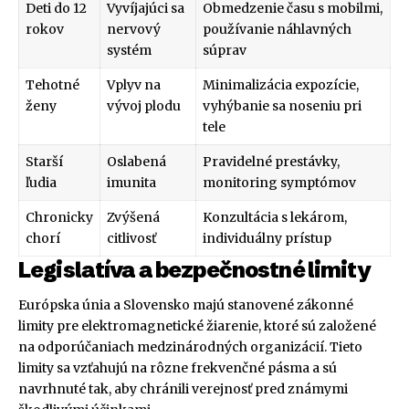
Deti do 12
Vyvíjajúci sa
Obmedzenie času s mobilmi,
rokov
nervový
používanie náhlavných
systém
súprav
Tehotné
Vplyv na
Minimalizácia expozície,
ženy
vývoj plodu
vyhýbanie sa noseniu pri
tele
Starší
Oslabená
Pravidelné prestávky,
ľudia
imunita
monitoring symptómov
Chronicky
Zvýšená
Konzultácia s lekárom,
chorí
citlivosť
individuálny prístup
Legislatíva a bezpečnostné limity
Európska únia a Slovensko majú stanovené zákonné
limity pre elektromagnetické žiarenie, ktoré sú založené
na odporúčaniach medzinárodných organizácií. Tieto
limity sa vzťahujú na rôzne frekvenčné pásma a sú
navrhnuté tak, aby chránili verejnosť pred známymi