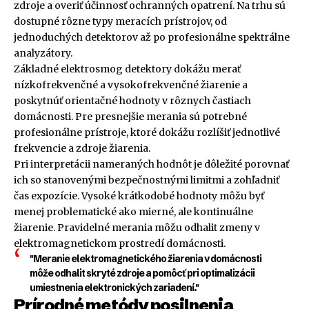
zdroje a overiť účinnosť ochranných opatrení. Na trhu sú
dostupné rôzne typy meracích prístrojov, od
jednoduchých detektorov až po profesionálne spektrálne
analyzátory.
Základné elektrosmog detektory dokážu merať
nízkofrekvenčné a vysokofrekvenčné žiarenie a
poskytnúť orientačné hodnoty v rôznych častiach
domácnosti. Pre presnejšie merania sú potrebné
profesionálne prístroje, ktoré dokážu rozlíšiť jednotlivé
frekvencie a zdroje žiarenia.
Pri interpretácii nameraných hodnôt je dôležité porovnať
ich so stanovenými bezpečnostnými limitmi a zohľadniť
čas expozície. Vysoké krátkodobé hodnoty môžu byť
menej problematické ako mierné, ale kontinuálne
žiarenie. Pravidelné merania môžu odhalit zmeny v
elektromagnetickom prostredí domácnosti.
"Meranie elektromagnetického žiarenia v domácnosti
môže odhalit skryté zdroje a pomôcť pri optimalizácii
umiestnenia elektronických zariadení."
Prírodné metódy posilnenia