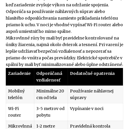
keď zariadenie zvyšuje výkon na udržanie spojenia.
Odporúča sa používanie náhlavných súprav alebo
hlasitého odposlúchvania namiesto prikladania telefónu
priamo k uchu. V noci je vhodné vypínať Wi-Fi router alebo
aspoň umiestniť ho mimo spálne.
Mikrovlnné rúry by mali byť pravidelne kontrolované na
úniky žiarenia, najmä okolo dvierok a tesnení. Pri varení je
lepšie udržiavať bezpečnú vzdialenosť a nepozerať sa
priamo do vnútra počas prevádzky. Elektrické spotrebiče v
spálni by mali byť minimalizované alebo úplne odstránené.
Zariadenie
Odporúčaná
Dodatočné opatrenia
vzdialenosť
Mobilný
Minimálne 20
Používanie náhlavnej
telefón
cm od tela
súpravy
Wi-Fi
3-5 metrov od
Vypínanie v noci
router
pobytu
Mikrovlnná
1-2 metre
Pravidelná kontrola