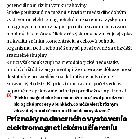
potenciálnom riziku vzniku rakoviny.
Štúdie poukazujú na možnú súvislosť medzi dlhodobým
vystavením elektromagnetickému žiareniu a výskytom
mozgových nádorov, najmä pri intenzívnom používaní
mobilných telefónov. Niektoré výskumy naznačujú aj vplyv
na kvalitu spánku, koncentráciu a celkovú pohodu
organizmu. Deti a tehotné ženy sú považované za obzvlášť
zraniteľné skupiny.
Kritici však poukazujú na metodologické nedostatky
mnohých štúdií a argumentujú, že doterajšie dôkazy nie sú
dostatočne presvedčivé na definitívne potvrdenie
zdravotných rizík. Napriek tomu rastúci počet vedcov
odporučuje aplikovanie princípu predbežnej opatrnosti.
"Elektromagnetické žiarenie môže narušovať prirodzené
biologické procesy v bunkách, čo môže viesť k rôznym
zdravotným problémom pri dlhodobom vystavení."
Príznaky nadmerného vystavenia
elektromagnetickému žiareniu