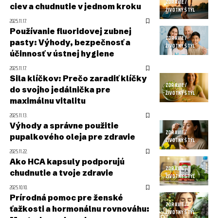
ZDRAVIE /
ciev a chudnutie v jednom kroku
ŽIVOTNÝ ŠTÝL
2025.11.17.
Používanie fluoridovej zubnej
ZDRAVIE /
pasty: Výhody, bezpečnosť a
ŽIVOTNÝ ŠTÝL
účinnosť v ústnej hygiene
2025.11.17.
Sila klíčkov: Prečo zaradiť klíčky
ZDRAVIE /
do svojho jedálnička pre
ŽIVOTNÝ ŠTÝL
maximálnu vitalitu
2025.11.13.
Výhody a správne použitie
ZDRAVIE /
pupalkového oleja pre zdravie
ŽIVOTNÝ ŠTÝL
2025.11.22.
Ako HCA kapsuly podporujú
ZDRAVIE /
chudnutie a tvoje zdravie
ŽIVOTNÝ ŠTÝL
2025.10.10.
Prírodná pomoc pre ženské
ZDRAVIE /
ťažkosti a hormonálnu rovnováhu:
ŽIVOTNÝ ŠTÝL