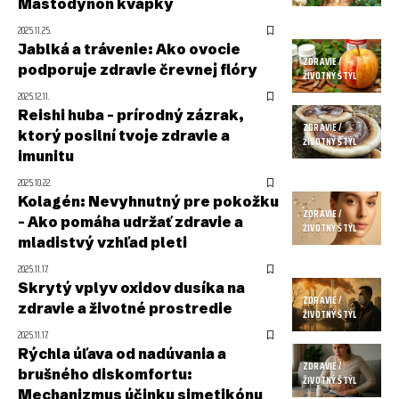
Mastodynon kvapky
2025.11.25.
Jablká a trávenie: Ako ovocie
ZDRAVIE /
podporuje zdravie črevnej flóry
ŽIVOTNÝ ŠTÝL
2025.12.11.
Reishi huba – prírodný zázrak,
ZDRAVIE /
ktorý posilní tvoje zdravie a
ŽIVOTNÝ ŠTÝL
imunitu
2025.10.22.
Kolagén: Nevyhnutný pre pokožku
ZDRAVIE /
– Ako pomáha udržať zdravie a
ŽIVOTNÝ ŠTÝL
mladistvý vzhľad pleti
2025.11.17.
Skrytý vplyv oxidov dusíka na
ZDRAVIE /
zdravie a životné prostredie
ŽIVOTNÝ ŠTÝL
2025.11.17.
Rýchla úľava od nadúvania a
ZDRAVIE /
brušného diskomfortu:
ŽIVOTNÝ ŠTÝL
Mechanizmus účinku simetikónu