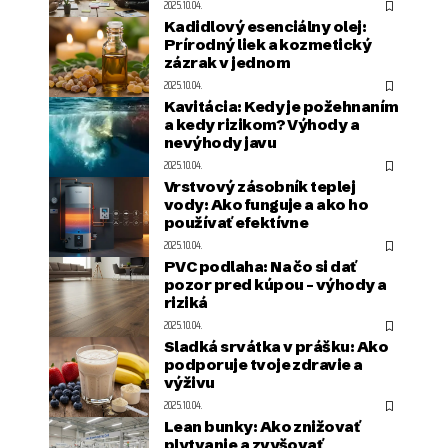
2025.10.04.
Kadidlový esenciálny olej:
Prírodný liek a kozmetický
zázrak v jednom
2025.10.04.
Kavitácia: Kedy je požehnaním
a kedy rizikom? Výhody a
nevýhody javu
2025.10.04.
Vrstvový zásobník teplej
vody: Ako funguje a ako ho
používať efektívne
2025.10.04.
PVC podlaha: Na čo si dať
pozor pred kúpou – výhody a
riziká
2025.10.04.
Sladká srvátka v prášku: Ako
podporuje tvoje zdravie a
výživu
2025.10.04.
Lean bunky: Ako znižovať
plytvanie a zvyšovať