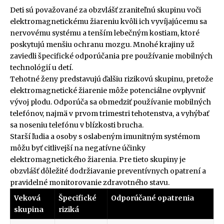
Deti sú považované za obzvlášť zraniteľnú skupinu voči
elektromagnetickému žiareniu kvôli ich vyvíjajúcemu sa
nervovému systému a tenším lebečným kostiam, ktoré
poskytujú menšiu ochranu mozgu. Mnohé krajiny už
zaviedli špecifické odporúčania pre používanie mobilných
technológií u detí.
Tehotné ženy predstavujú ďalšiu rizikovú skupinu, pretože
elektromagnetické žiarenie môže potenciálne ovplyvniť
vývoj plodu. Odporúča sa obmedziť používanie mobilných
telefónov, najmä v prvom trimestri tehotenstva, a vyhýbať
sa noseniu telefónu v blízkosti brucha.
Starší ľudia a osoby s oslabeným imunitným systémom
môžu byť citlivejší na negatívne účinky
elektromagnetického žiarenia. Pre tieto skupiny je
obzvlášť dôležité dodržiavanie preventívnych opatrení a
pravidelné monitorovanie zdravotného stavu.
Veková
Špecifické
Odporúčané opatrenia
skupina
riziká