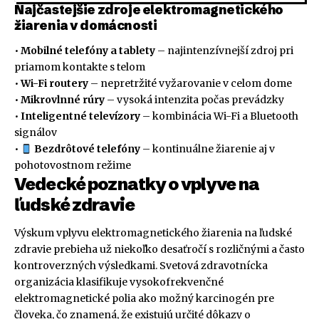
Najčastejšie zdroje elektromagnetického
žiarenia v domácnosti
•
Mobilné telefóny a tablety
– najintenzívnejší zdroj pri
priamom kontakte s telom
•
Wi-Fi routery
– nepretržité vyžarovanie v celom dome
•
Mikrovlnné rúry
– vysoká intenzita počas prevádzky
•
Inteligentné televízory
– kombinácia Wi-Fi a Bluetooth
signálov
•
Bezdrôtové telefóny
– kontinuálne žiarenie aj v
pohotovostnom režime
Vedecké poznatky o vplyve na
ľudské zdravie
Výskum vplyvu elektromagnetického žiarenia na ľudské
zdravie prebieha už niekoľko desaťročí s rozličnými a často
kontroverzných výsledkami. Svetová zdravotnícka
organizácia klasifikuje vysokofrekvenčné
elektromagnetické polia ako možný karcinogén pre
človeka, čo znamená, že existujú určité dôkazy o