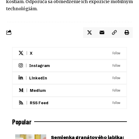
kostiam. Odporúča sa obmedzenie ich expozície mobilným
technológiám.
Follow
X
Follow
Instagram
Follow
LinkedIn
Follow
Medium
Follow
RSS Feed
Popular
Semienka granátového jablka: