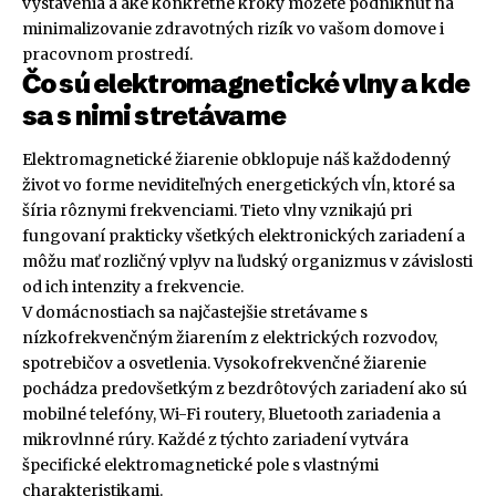
vystavenia a aké konkrétne kroky môžete podniknúť na
minimalizovanie zdravotných rizík vo vašom domove i
pracovnom prostredí.
Čo sú elektromagnetické vlny a kde
sa s nimi stretávame
Elektromagnetické žiarenie obklopuje náš každodenný
život vo forme neviditeľných energetických vĺn, ktoré sa
šíria rôznymi frekvenciami. Tieto vlny vznikajú pri
fungovaní prakticky všetkých elektronických zariadení a
môžu mať rozličný vplyv na ľudský organizmus v závislosti
od ich intenzity a frekvencie.
V domácnostiach sa najčastejšie stretávame s
nízkofrekvenčným žiarením z elektrických rozvodov,
spotrebičov a osvetlenia. Vysokofrekvenčné žiarenie
pochádza predovšetkým z bezdrôtových zariadení ako sú
mobilné telefóny, Wi-Fi routery, Bluetooth zariadenia a
mikrovlnné rúry. Každé z týchto zariadení vytvára
špecifické elektromagnetické pole s vlastnými
charakteristikami.