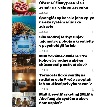
Úžasné účinky pre krásu
zvnútra aj ochranu zvonka
2025.10.04.
Špongiózny koral a jeho vplyv
na ekosystém a ľudské
zdravie
2025.10.04.
Sila modrej farby: Objav
tajomstvo pokoja a kreativity
v psychológii farieb
2025.10.04.
Multifokálne okuliare: Pre
koho sú vhodné a aké sú
skúsenosti používateľov?
2025.10.04.
Termostatické ventily na
radiátoroch: Prečo sa oplatí
ich používať pri vykurovaní?
2025.10.04.
Multi Level Marketing (MLM):
Ako funguje systém a ako v
ňom uspieť?