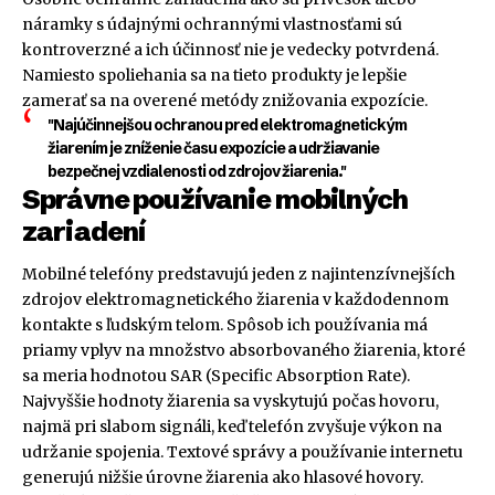
náramky s údajnými ochrannými vlastnosťami sú
kontroverzné a ich účinnosť nie je vedecky potvrdená.
Namiesto spoliehania sa na tieto produkty je lepšie
zamerať sa na overené metódy znižovania expozície.
"Najúčinnejšou ochranou pred elektromagnetickým
žiarením je zníženie času expozície a udržiavanie
bezpečnej vzdialenosti od zdrojov žiarenia."
Správne používanie mobilných
zariadení
Mobilné telefóny predstavujú jeden z najintenzívnejších
zdrojov elektromagnetického žiarenia v každodennom
kontakte s ľudským telom. Spôsob ich používania má
priamy vplyv na množstvo absorbovaného žiarenia, ktoré
sa meria hodnotou SAR (Specific Absorption Rate).
Najvyššie hodnoty žiarenia sa vyskytujú počas hovoru,
najmä pri slabom signáli, keď telefón zvyšuje výkon na
udržanie spojenia. Textové správy a používanie internetu
generujú nižšie úrovne žiarenia ako hlasové hovory.