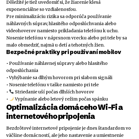
Dôležité je tiež uvedomiť si, že žiarenie klesá
exponenciálne so vzdialenosťou.
Pre minimalizáciu rizika sa odporúča používanie
náhlavných súprav, hlasitého odposlúchvania alebo
videohoverov namiesto prikladania telefónu k uchu.
Nosenie telefónu v náprsnom vrecku alebo pri tele by sa
malo obmedziť, najmä u detí a tehotných žien.
Bezpečné praktiky pri používaní mobilov
• Používanie náhlavnej súpravy alebo hlasitého
odposlúchania
• Vyhýbanie sa dlhým hovorom pri slabom signáli
• Nosenie telefónu v taške namiesto pri tele
•
Striedanie uší počas dlhších hovorov
•
Vypínanie alebo letový režim počas spánku
Optimalizácia domáceho Wi-Fi a
internetového pripojenia
Bezdrôtové internetové pripojenie je dnes štandardom vo
väčšine domácností, ale jeho nastavenie a umiestnenie