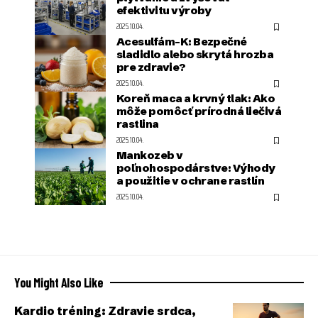
efektivitu výroby
2025.10.04.
Acesulfám-K: Bezpečné
sladidlo alebo skrytá hrozba
pre zdravie?
2025.10.04.
Koreň maca a krvný tlak: Ako
môže pomôcť prírodná liečivá
rastlina
2025.10.04.
Mankozeb v
poľnohospodárstve: Výhody
a použitie v ochrane rastlín
2025.10.04.
You Might Also Like
Kardio tréning: Zdravie srdca,