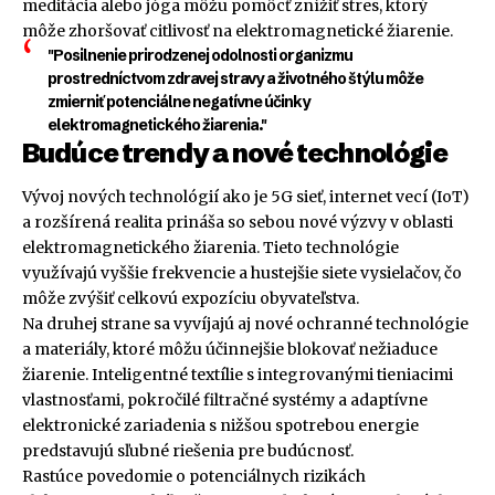
meditácia alebo jóga môžu pomôcť znížiť stres, ktorý
môže zhoršovať citlivosť na elektromagnetické žiarenie.
"Posilnenie prirodzenej odolnosti organizmu
prostredníctvom zdravej stravy a životného štýlu môže
zmierniť potenciálne negatívne účinky
elektromagnetického žiarenia."
Budúce trendy a nové technológie
Vývoj nových technológií ako je 5G sieť, internet vecí (IoT)
a rozšírená realita prináša so sebou nové výzvy v oblasti
elektromagnetického žiarenia. Tieto technológie
využívajú vyššie frekvencie a hustejšie siete vysielačov, čo
môže zvýšiť celkovú expozíciu obyvateľstva.
Na druhej strane sa vyvíjajú aj nové ochranné technológie
a materiály, ktoré môžu účinnejšie blokovať nežiaduce
žiarenie. Inteligentné textílie s integrovanými tieniacimi
vlastnosťami, pokročilé filtračné systémy a adaptívne
elektronické zariadenia s nižšou spotrebou energie
predstavujú sľubné riešenia pre budúcnosť.
Rastúce povedomie o potenciálnych rizikách