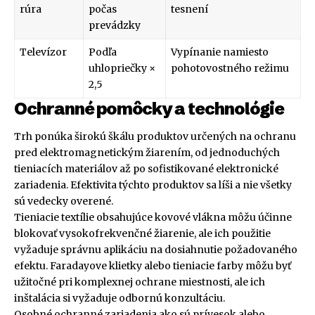
rúra
počas
tesnení
prevádzky
Televízor
Podľa
Vypínanie namiesto
uhlopriečky ×
pohotovostného režimu
2,5
Ochranné pomôcky a technológie
Trh ponúka širokú škálu produktov určených na ochranu
pred elektromagnetickým žiarením, od jednoduchých
tieniacích materiálov až po sofistikované elektronické
zariadenia. Efektivita týchto produktov sa líši a nie všetky
sú vedecky overené.
Tieniacie textílie obsahujúce kovové vlákna môžu účinne
blokovať vysokofrekvenčné žiarenie, ale ich použitie
vyžaduje správnu aplikáciu na dosiahnutie požadovaného
efektu. Faradayove klietky alebo tieniacie farby môžu byť
užitočné pri komplexnej ochrane miestnosti, ale ich
inštalácia si vyžaduje odbornú konzultáciu.
Osobné ochranné zariadenia ako sú prívesok alebo