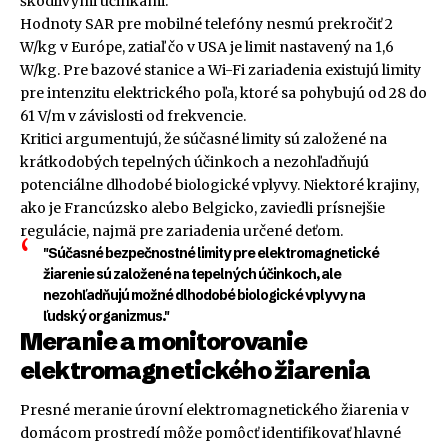
škodlivými účinkami.
Hodnoty SAR pre mobilné telefóny nesmú prekročiť 2
W/kg v Európe, zatiaľ čo v USA je limit nastavený na 1,6
W/kg. Pre bazové stanice a Wi-Fi zariadenia existujú limity
pre intenzitu elektrického poľa, ktoré sa pohybujú od 28 do
61 V/m v závislosti od frekvencie.
Kritici argumentujú, že súčasné limity sú založené na
krátkodobých tepelných účinkoch a nezohľadňujú
potenciálne dlhodobé biologické vplyvy. Niektoré krajiny,
ako je Francúzsko alebo Belgicko, zaviedli prísnejšie
regulácie, najmä pre zariadenia určené deťom.
"Súčasné bezpečnostné limity pre elektromagnetické
žiarenie sú založené na tepelných účinkoch, ale
nezohľadňujú možné dlhodobé biologické vplyvy na
ľudský organizmus."
Meranie a monitorovanie
elektromagnetického žiarenia
Presné meranie úrovní elektromagnetického žiarenia v
domácom prostredí môže pomôcť identifikovať hlavné