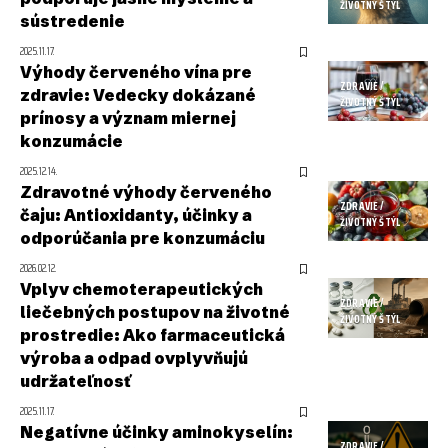
ŽIVOTNÝ ŠTÝL
sústredenie
2025.11.17.
Výhody červeného vína pre
ZDRAVIE /
zdravie: Vedecky dokázané
ŽIVOTNÝ ŠTÝL
prínosy a význam miernej
konzumácie
2025.12.14.
Zdravotné výhody červeného
ZDRAVIE /
čaju: Antioxidanty, účinky a
ŽIVOTNÝ ŠTÝL
odporúčania pre konzumáciu
2026.02.12.
Vplyv chemoterapeutických
ZDRAVIE /
liečebných postupov na životné
ŽIVOTNÝ ŠTÝL
prostredie: Ako farmaceutická
výroba a odpad ovplyvňujú
udržateľnosť
2025.11.17.
Negatívne účinky aminokyselín:
ZDRAVIE /