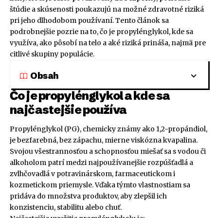
štúdie a skúsenosti poukazujú na možné zdravotné riziká
pri jeho dlhodobom používaní. Tento článok sa
podrobnejšie pozrie na to, čo je propylénglykol, kde sa
využíva, ako pôsobí na telo a aké riziká prináša, najmä pre
citlivé skupiny populácie.
Obsah
Čo je propylénglykol a kde sa
najčastejšie používa
Propylénglykol (PG), chemicky známy ako 1,2-propándiol,
je bezfarebná, bez zápachu, mierne viskózna kvapalina.
Svojou všestrannosťou a schopnosťou miešať sa s vodou či
alkoholom patrí medzi najpoužívanejšie rozpúšťadlá a
zvlhčovadlá v potravinárskom, farmaceutickom i
kozmetickom priemysle. Vďaka týmto vlastnostiam sa
pridáva do množstva produktov, aby zlepšil ich
konzistenciu, stabilitu alebo chuť.