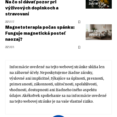
Na čo si dávať pozor pri
ŽIVOTNÝ ŠTÝL
výživových doplnkoch a
stravovaní
2025.11.17.
Magnetoterapia počas spánku:
ZDRAVIE /
Funguje magnetická posteľ
ŽIVOTNÝ ŠTÝL
naozaj?
2025.10.11.
Informácie uvedené na tejto webovej stránke slúžia len
na zábavné účely. Neposkytujeme žiadne záruky,
výslovné ani implicitné, týkajúce sa úplnosti, presnosti,
primeranosti, zákonnosti, užitočnosti, spoľahlivosti,
vhodnosti, dostupnosti ani žiadneho iného aspektu
údajov. Akékoľvek spoliehanie sa na informácie uvedené
na tejto webovej stránke je na vaše vlastné riziko.