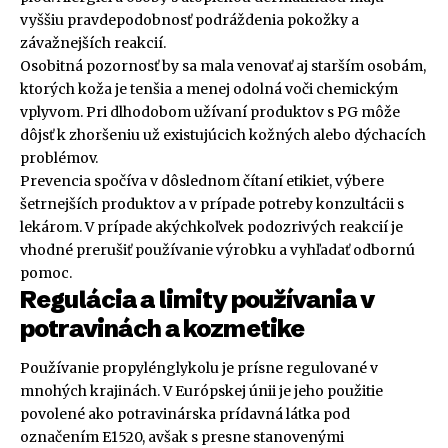
vyššiu pravdepodobnosť podráždenia pokožky a
závažnejších reakcií.
Osobitná pozornosť by sa mala venovať aj starším osobám,
ktorých koža je tenšia a menej odolná voči chemickým
vplyvom. Pri dlhodobom užívaní produktov s PG môže
dôjsť k zhoršeniu už existujúcich kožných alebo dýchacích
problémov.
Prevencia spočíva v dôslednom čítaní etikiet, výbere
šetrnejších produktov a v prípade potreby konzultácii s
lekárom. V prípade akýchkoľvek podozrivých reakcií je
vhodné prerušiť používanie výrobku a vyhľadať odbornú
pomoc.
Regulácia a limity používania v
potravinách a kozmetike
Používanie propylénglykolu je prísne regulované v
mnohých krajinách. V Európskej únii je jeho použitie
povolené ako potravinárska prídavná látka pod
označením E1520, avšak s presne stanovenými