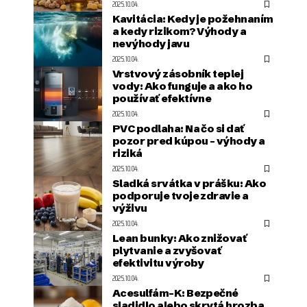
2025.10.04.
Kavitácia: Kedy je požehnaním
a kedy rizikom? Výhody a
nevýhody javu
2025.10.04.
Vrstvový zásobník teplej
vody: Ako funguje a ako ho
používať efektívne
2025.10.04.
PVC podlaha: Na čo si dať
pozor pred kúpou – výhody a
riziká
2025.10.04.
Sladká srvátka v prášku: Ako
podporuje tvoje zdravie a
výživu
2025.10.04.
Lean bunky: Ako znižovať
plytvanie a zvyšovať
efektivitu výroby
2025.10.04.
Acesulfám-K: Bezpečné
sladidlo alebo skrytá hrozba