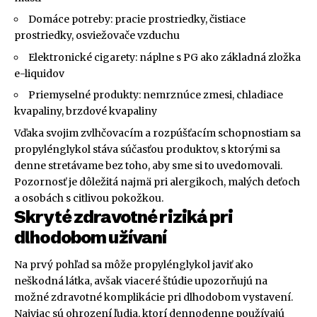
Domáce potreby: pracie prostriedky, čistiace
prostriedky, osviežovače vzduchu
Elektronické cigarety: náplne s PG ako základná zložka
e-liquidov
Priemyselné produkty: nemrznúce zmesi, chladiace
kvapaliny, brzdové kvapaliny
Vďaka svojim zvlhčovacím a rozpúšťacím schopnostiam sa
propylénglykol stáva súčasťou produktov, s ktorými sa
denne stretávame bez toho, aby sme si to uvedomovali.
Pozornosť je dôležitá najmä pri alergikoch, malých deťoch
a osobách s citlivou pokožkou.
Skryté zdravotné riziká pri
dlhodobom užívaní
Na prvý pohľad sa môže propylénglykol javiť ako
neškodná látka, avšak viaceré štúdie upozorňujú na
možné zdravotné komplikácie pri dlhodobom vystavení.
Najviac sú ohrození ľudia, ktorí dennodenne používajú