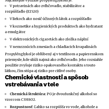
Najčastejšie využitie propylénglykolu je:
V potravinách ako zvlhčovadlo, stabilizátor a
rozpúšťadlo (E1520)
V liekoch ako nosič účinných látok a rozpúšťadlo
V kozmetike a hygienických produktoch ako hydratant
a emulgátor
V elektronických cigaretách ako zložka náplní
V nemrznúcich zmesiach a chladiacich kvapalinách
Propylénglykol je obľúbený aj v textilnom a papierenskom
priemysle, kde slúži najmä ako zvlhčovadlo. Jeho rozsiahle
použitie zvyšuje riziko opakovaného kontaktu s touto
látkou, čím stúpa aj riziko pre citlivé osoby.
Chemické vlastnosti a spôsob
vstrebávania v tele
Chemická štruktúra:
PG je dvoufunkčný alkohol so
vzorcom C3H8O2.
Rozpustnosť:
Ľahko sa rozpúšťa vo vode, alkohole a