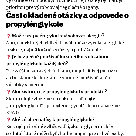
výskumov o dlhodobých účinkoch tejto látky by mal byť
prioritou pre výrobcov aj regulačné orgány.
Často kladené otázky a odpovede o
propylénglykole
Môže propylénglykol spôsobovať alergie?
Áno, u niektorých citlivých osôb môže vyvolať alergické
reakcie, najmä kožné vyrážky a podráždenie.
Je bezpečné používať kozmetiku s obsahom
propylénglykolu každý deň?
Pre väčšinu zdravých ľudí áno, no pri citlivej pokožke
alebo sklone k alergiám je vhodné používať takéto
výrobky s mierou.
Ako zistím, či je propylénglykol v produkte?
Skontrolujte zloženie na etikete – hľadajte
„propylénglykol“, „propylene glycol“ alebo označenie
E1520.
Aké sú alternatívy k propylénglykolu?
Existujú prírodné zvlhčovadlá, ako je glycerín alebo
sorbitol, ktoré môžu byť vhodné najmä pre citlivé osoby.