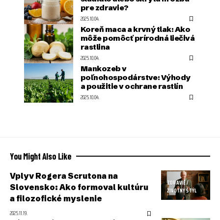
pre zdravie?
2025.10.04.
Koreň maca a krvný tlak: Ako
môže pomôcť prírodná liečivá
rastlina
2025.10.04.
Mankozeb v
poľnohospodárstve: Výhody
a použitie v ochrane rastlín
2025.10.04.
You Might Also Like
Vplyv Rogera Scrutona na
ZDRAVIE /
Slovensko: Ako formoval kultúru
ŽIVOTNÝ ŠTÝL
a filozofické myslenie
2025.11.19.