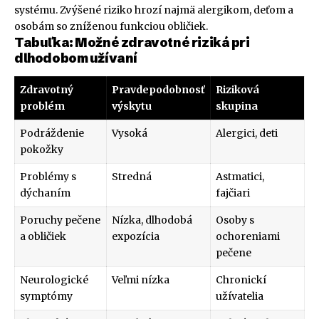
systému. Zvýšené riziko hrozí najmä alergikom, deťom a
osobám so zníženou funkciou obličiek.
Tabuľka: Možné zdravotné riziká pri
dlhodobom užívaní
Zdravotný
Pravdepodobnosť
Riziková
problém
výskytu
skupina
Podráždenie
Vysoká
Alergici, deti
pokožky
Problémy s
Stredná
Astmatici,
dýchaním
fajčiari
Poruchy pečene
Nízka, dlhodobá
Osoby s
a obličiek
expozícia
ochoreniami
pečene
Neurologické
Veľmi nízka
Chronickí
symptómy
užívatelia