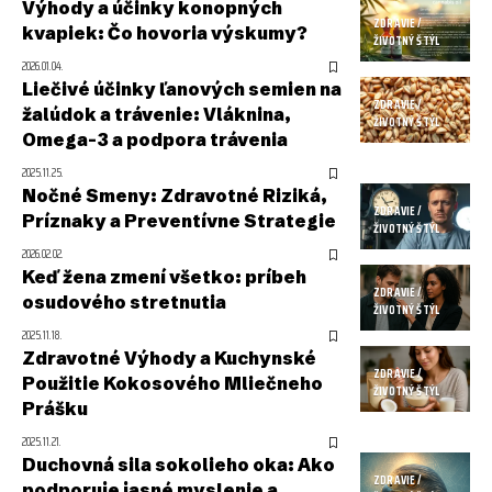
Výhody a účinky konopných
ZDRAVIE /
kvapiek: Čo hovoria výskumy?
ŽIVOTNÝ ŠTÝL
2026.01.04.
Liečivé účinky ľanových semien na
ZDRAVIE /
žalúdok a trávenie: Vláknina,
ŽIVOTNÝ ŠTÝL
Omega-3 a podpora trávenia
2025.11.25.
Nočné Smeny: Zdravotné Riziká,
ZDRAVIE /
Príznaky a Preventívne Strategie
ŽIVOTNÝ ŠTÝL
2026.02.02.
Keď žena zmení všetko: príbeh
ZDRAVIE /
osudového stretnutia
ŽIVOTNÝ ŠTÝL
2025.11.18.
Zdravotné Výhody a Kuchynské
ZDRAVIE /
Použitie Kokosového Mliečneho
ŽIVOTNÝ ŠTÝL
Prášku
2025.11.21.
Duchovná sila sokolieho oka: Ako
ZDRAVIE /
podporuje jasné myslenie a