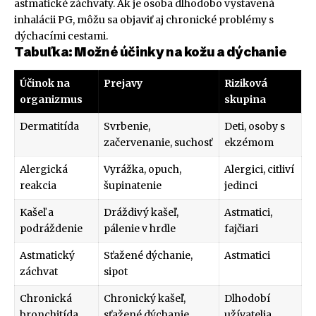
astmatické záchvaty. Ak je osoba dlhodobo vystavená
inhalácii PG, môžu sa objaviť aj chronické problémy s
dýchacími cestami.
Tabuľka: Možné účinky na kožu a dýchanie
Účinok na
Prejavy
Riziková
organizmus
skupina
Dermatitída
Svrbenie,
Deti, osoby s
začervenanie, suchosť
ekzémom
Alergická
Vyrážka, opuch,
Alergici, citliví
reakcia
šupinatenie
jedinci
Kašeľ a
Dráždivý kašeľ,
Astmatici,
podráždenie
pálenie v hrdle
fajčiari
Astmatický
Sťažené dýchanie,
Astmatici
záchvat
sipot
Chronická
Chronický kašeľ,
Dlhodobí
bronchitída
sťažené dýchanie
užívatelia