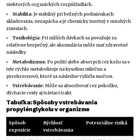
niektorých organických rozpúšťadlách.
Stabilita:
Je stabilný pri bežných podmienkach
skladovania, nezapácha a je chemicky inertný v mnohých
zmesiach.
Toxikológia:
Pri nižších dávkach sa považuje za
relatívne bezpečný, ale akumulácia môže mať zdravotné
následky.
Metabolizmus:
Po požití alebo absorpcii cez kožu sa v
tele rýchlo metabolizuje na kyselinu mliečnu a
pyrohroznovú, ktoré sa následne vylúčia močom.
Vstrebávanie:
Môže sa absorbovať cez pokožku,
dýchacie cesty aj tráviaci trakt.
Tabuľka: Spôsoby vstrebávania
propylénglykolu v organizme
Spôsob
Rýchlosť
Potenciálne riziká
expozície
vstrebávania