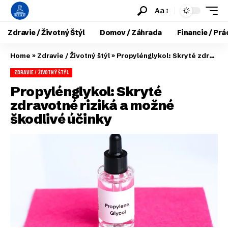
Aa
Zdravie / Životný Štýl
Domov / Záhrada
Financie / Prá
Home
»
Zdravie / Životný štýl
»
Propylénglykol: Skryté zdravotné riziká a možné škodlivé účinky
ZDRAVIE / ŽIVOTNÝ ŠTÝL
Propylénglykol: Skryté
zdravotné riziká a možné
škodlivé účinky