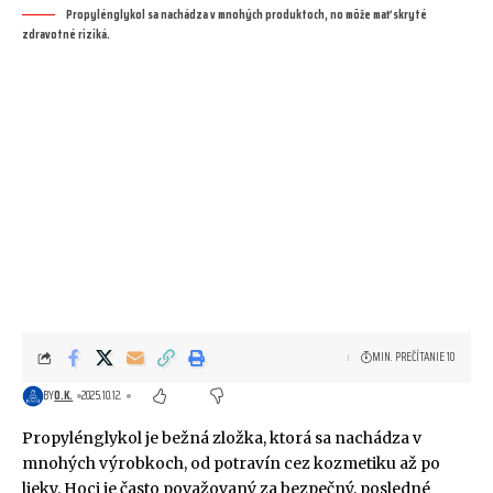
Propylénglykol sa nachádza v mnohých produktoch, no môže mať skryté
zdravotné riziká.
MIN. PREČÍTANIE 10
BY
O.K.
2025.10.12.
Propylénglykol je bežná zložka, ktorá sa nachádza v
mnohých výrobkoch, od potravín cez kozmetiku až po
lieky. Hoci je často považovaný za bezpečný, posledné