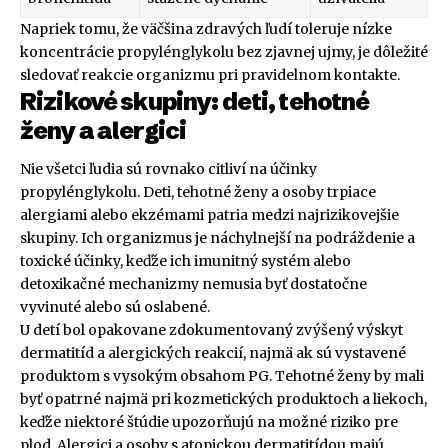
Napriek tomu, že väčšina zdravých ľudí toleruje nízke
koncentrácie propylénglykolu bez zjavnej ujmy, je dôležité
sledovať reakcie organizmu pri pravidelnom kontakte.
Rizikové skupiny: deti, tehotné
ženy a alergici
Nie všetci ľudia sú rovnako citliví na účinky
propylénglykolu. Deti, tehotné ženy a osoby trpiace
alergiami alebo ekzémami patria medzi najrizikovejšie
skupiny. Ich organizmus je náchylnejší na podráždenie a
toxické účinky, keďže ich imunitný systém alebo
detoxikačné mechanizmy nemusia byť dostatočne
vyvinuté alebo sú oslabené.
U detí bol opakovane zdokumentovaný zvýšený výskyt
dermatitíd a alergických reakcií, najmä ak sú vystavené
produktom s vysokým obsahom PG. Tehotné ženy by mali
byť opatrné najmä pri kozmetických produktoch a liekoch,
keďže niektoré štúdie upozorňujú na možné riziko pre
plod. Alergici a osoby s atopickou dermatitídou majú