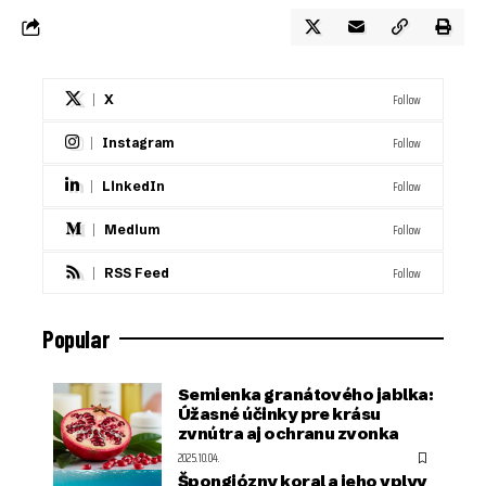
Follow
X
Follow
Instagram
Follow
LinkedIn
Follow
Medium
Follow
RSS Feed
Popular
Semienka granátového jablka:
Úžasné účinky pre krásu
zvnútra aj ochranu zvonka
2025.10.04.
Špongiózny koral a jeho vplyv