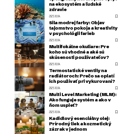
na ekosystém a ľudské
zdravie
2025.10.04.
Sila modrej farby: Objav
tajomstvo pokoja a kreativity
v psychológii farieb
2025.10.04.
Multifokálne okuliare: Pre
koho sú vhodné a aké sú
skúsenosti používateľov?
2025.10.04.
Termostatické ventily na
radiátoroch: Prečo sa oplatí
ich používať pri vykurovaní?
2025.10.04.
Multi Level Marketing (MLM):
Ako funguje systém a ako v
ňom uspieť?
2025.10.04.
Kadidlový esenciálny olej:
Prírodný liek a kozmetický
zázrak v jednom