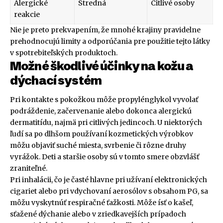
Alergické
Stredná
Citlivé osoby
reakcie
Nie je preto prekvapením, že mnohé krajiny pravidelne
prehodnocujú limity a odporúčania pre použitie tejto látky
v spotrebiteľských produktoch.
Možné škodlivé účinky na kožu a
dýchací systém
Pri kontakte s pokožkou môže propylénglykol vyvolať
podráždenie, začervenanie alebo dokonca alergickú
dermatitídu, najmä pri citlivých jedincoch. U niektorých
ľudí sa po dlhšom používaní kozmetických výrobkov
môžu objaviť suché miesta, svrbenie či rôzne druhy
vyrážok. Deti a staršie osoby sú v tomto smere obzvlášť
zraniteľné.
Pri inhalácii, čo je časté hlavne pri užívaní elektronických
cigariet alebo pri vdychovaní aerosólov s obsahom PG, sa
môžu vyskytnúť respiračné ťažkosti. Môže ísť o kašeľ,
sťažené dýchanie alebo v zriedkavejších prípadoch