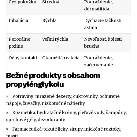
Cez pokožku
Stredná
Podráždenie,
dermatitída
Inhalácia
Rýchla
Dýchacie ťažkosti,
astma
Perorálne
Veľmi rýchla
Nevoľnosť, bolesti
požitie
brucha
Očný kontakt
Okamžitá reakcia
Podráždenie,
začervenanie
Bežné produkty s obsahom
propylénglykolu
Potraviny: mrazené dezerty, cukrovinky, ochutené
nápoje, žuvačky, nízkotučné nátierky
Kozmetika: hydratačné krémy, pleťové vody, šampóny,
sprchové gély, dezodoranty
Farmaceutiká: tekuté lieky, sirupy, injekčné roztoky,
masti