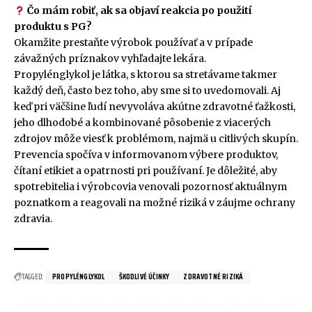
Čo mám robiť, ak sa objaví reakcia po použití
produktu s PG?
Okamžite prestaňte výrobok používať a v prípade
závažných príznakov vyhľadajte lekára.
Propylénglykol je látka, s ktorou sa stretávame takmer
každý deň, často bez toho, aby sme si to uvedomovali. Aj
keď pri väčšine ľudí nevyvoláva akútne zdravotné ťažkosti,
jeho dlhodobé a kombinované pôsobenie z viacerých
zdrojov môže viesť k problémom, najmä u citlivých skupín.
Prevencia spočíva v informovanom výbere produktov,
čítaní etikiet a opatrnosti pri používaní. Je dôležité, aby
spotrebitelia i výrobcovia venovali pozornosť aktuálnym
poznatkom a reagovali na možné riziká v záujme ochrany
zdravia.
TAGGED:
PROPYLÉNGLYKOL
ŠKODLIVÉ ÚČINKY
ZDRAVOTNÉ RIZIKÁ