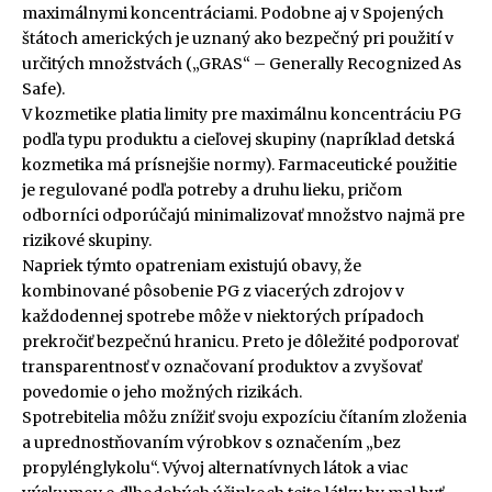
maximálnymi koncentráciami. Podobne aj v Spojených
štátoch amerických je uznaný ako bezpečný pri použití v
určitých množstvách („GRAS“ – Generally Recognized As
Safe).
V kozmetike platia limity pre maximálnu koncentráciu PG
podľa typu produktu a cieľovej skupiny (napríklad detská
kozmetika má prísnejšie normy). Farmaceutické použitie
je regulované podľa potreby a druhu lieku, pričom
odborníci odporúčajú minimalizovať množstvo najmä pre
rizikové skupiny.
Napriek týmto opatreniam existujú obavy, že
kombinované pôsobenie PG z viacerých zdrojov v
každodennej spotrebe môže v niektorých prípadoch
prekročiť bezpečnú hranicu. Preto je dôležité podporovať
transparentnosť v označovaní produktov a zvyšovať
povedomie o jeho možných rizikách.
Spotrebitelia môžu znížiť svoju expozíciu čítaním zloženia
a uprednostňovaním výrobkov s označením „bez
propylénglykolu“. Vývoj alternatívnych látok a viac