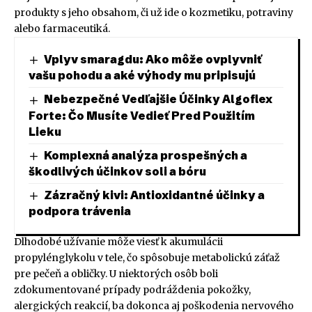
produkty s jeho obsahom, či už ide o kozmetiku, potraviny
alebo farmaceutiká.
Vplyv smaragdu: Ako môže ovplyvniť
vašu pohodu a aké výhody mu pripisujú
Nebezpečné Vedľajšie Účinky Algoflex
Forte: Čo Musíte Vedieť Pred Použitím
Lieku
Komplexná analýza prospešných a
škodlivých účinkov soli a bóru
Zázračný kivi: Antioxidantné účinky a
podpora trávenia
Dlhodobé užívanie môže viesť k akumulácii
propylénglykolu v tele, čo spôsobuje metabolickú záťaž
pre pečeň a obličky. U niektorých osôb boli
zdokumentované prípady podráždenia pokožky,
alergických reakcií, ba dokonca aj poškodenia nervového