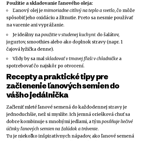
Použitie a skladovanie ľanového oleja:
Ľanový olej je
mimoriadne citlivý na teplo a svetlo
, čo môže
spôsobiť jeho oxidáciu a žltnutie. Preto sa nesmie používať
na varenie ani vyprážanie.
Je ideálny na
použitie v studenej kuchyni
: do šalátov,
jogurtov, smoothies alebo ako doplnok stravy (napr. 1
čajová lyžička denne).
Vždy by sa mal
skladovať v tmavej fľaši v chladničke
a
spotrebovať čo najskôr po otvorení.
Recepty a praktické tipy pre
začlenenie ľanových semien do
vášho jedálnička
Začleniť mleté ľanové semená do každodennej stravy je
jednoduchšie, než si myslíte. Ich jemná oriešková chuť sa
dobre kombinuje s mnohými jedlami, a tým
posilňuje liečivé
účinky ľanových semien na žalúdok a trávenie
.
Tu je niekoľko inšpiratívnych nápadov, ako ľanové semená