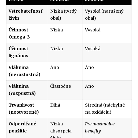
Vstrebateľnosť
Nízka (tvrdý
Vysoká (narušený
živín
obal)
obal)
Účinnosť
Nízka
Vysoká
Omega-3
Účinnosť
Nízka
Vysoká
lignánov
Vláknina
Áno
Áno
(neroztustná)
Vláknina
Čiastočne
Áno
(rozpustná)
Trvanlivosť
Dlhá
Stredná (náchylné
(neotvorené)
na oxidáciu)
Odporúčané
Nízka
Pre maximálne
použitie
absorpcia
benefity