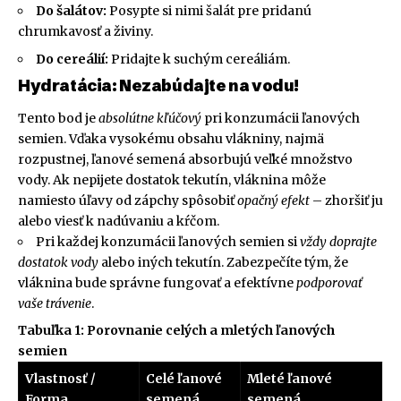
Do šalátov:
Posypte si nimi šalát pre pridanú
chrumkavosť a živiny.
Do cereálií:
Pridajte k suchým cereáliám.
Hydratácia: Nezabúdajte na vodu!
Tento bod je
absolútne kľúčový
pri konzumácii ľanových
semien. Vďaka vysokému obsahu vlákniny, najmä
rozpustnej, ľanové semená absorbujú veľké množstvo
vody. Ak nepijete dostatok tekutín, vláknina môže
namiesto úľavy od zápchy spôsobiť
opačný efekt
– zhoršiť ju
alebo viesť k nadúvaniu a kŕčom.
Pri každej konzumácii ľanových semien si
vždy doprajte
dostatok vody
alebo iných tekutín. Zabezpečíte tým, že
vláknina bude správne fungovať a efektívne
podporovať
vaše trávenie
.
Tabuľka 1: Porovnanie celých a mletých ľanových
semien
Vlastnosť /
Celé ľanové
Mleté ľanové
Forma
semená
semená