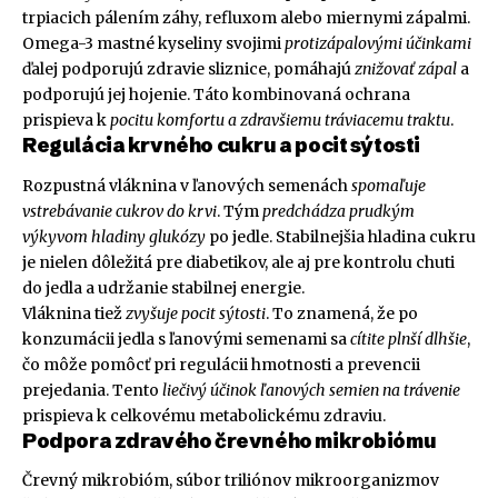
trpiacich pálením záhy, refluxom alebo miernymi zápalmi.
Omega-3 mastné kyseliny svojimi
protizápalovými účinkami
ďalej podporujú zdravie sliznice, pomáhajú
znižovať zápal
a
podporujú jej hojenie. Táto kombinovaná ochrana
prispieva k
pocitu komfortu a zdravšiemu tráviacemu traktu
.
Regulácia krvného cukru a pocit sýtosti
Rozpustná vláknina v ľanových semenách
spomaľuje
vstrebávanie cukrov do krvi
. Tým
predchádza prudkým
výkyvom hladiny glukózy
po jedle. Stabilnejšia hladina cukru
je nielen dôležitá pre diabetikov, ale aj pre kontrolu chuti
do jedla a udržanie stabilnej energie.
Vláknina tiež
zvyšuje pocit sýtosti
. To znamená, že po
konzumácii jedla s ľanovými semenami sa
cítite plnší dlhšie
,
čo môže pomôcť pri regulácii hmotnosti a prevencii
prejedania. Tento
liečivý účinok ľanových semien na trávenie
prispieva k celkovému metabolickému zdraviu.
Podpora zdravého črevného mikrobiómu
Črevný mikrobióm, súbor triliónov mikroorganizmov