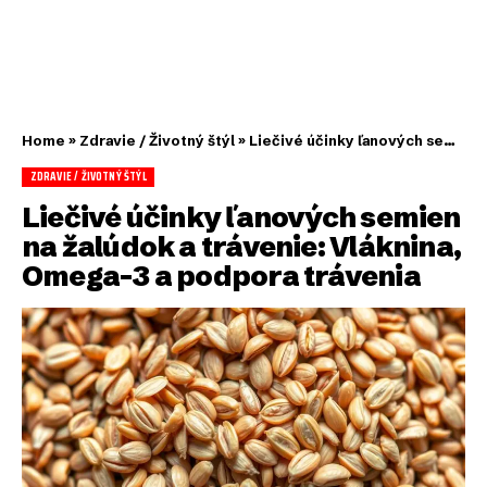
Home
»
Zdravie / Životný štýl
»
Liečivé účinky ľanových semien na žalúdok a trávenie: Vláknina, Omega-3 a podpora trávenia
ZDRAVIE / ŽIVOTNÝ ŠTÝL
Liečivé účinky ľanových semien
na žalúdok a trávenie: Vláknina,
Omega-3 a podpora trávenia