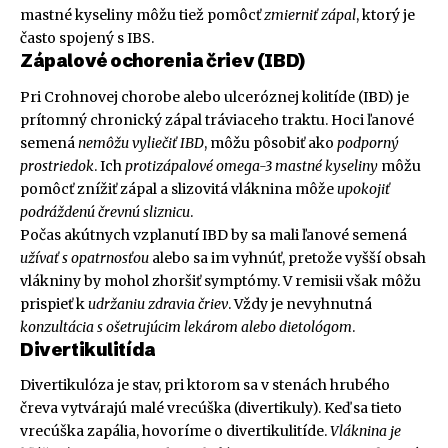
mastné kyseliny môžu tiež pomôcť
zmierniť zápal
, ktorý je
často spojený s IBS.
Zápalové ochorenia čriev (IBD)
Pri Crohnovej chorobe alebo ulceróznej kolitíde (IBD) je
prítomný chronický zápal tráviaceho traktu. Hoci ľanové
semená
nemôžu vyliečiť IBD
, môžu pôsobiť ako
podporný
prostriedok
. Ich
protizápalové omega-3 mastné kyseliny
môžu
pomôcť znížiť zápal a slizovitá vláknina môže
upokojiť
podráždenú črevnú sliznicu
.
Počas akútnych vzplanutí IBD by sa mali ľanové semená
užívať s opatrnosťou
alebo sa im vyhnúť, pretože vyšší obsah
vlákniny by mohol zhoršiť symptómy. V remisii však môžu
prispieť k
udržaniu zdravia čriev
. Vždy je nevyhnutná
konzultácia s ošetrujúcim lekárom alebo dietológom
.
Divertikulitída
Divertikulóza je stav, pri ktorom sa v stenách hrubého
čreva vytvárajú malé vrecúška (divertikuly). Keď sa tieto
vrecúška zapália, hovoríme o divertikulitíde.
Vláknina je