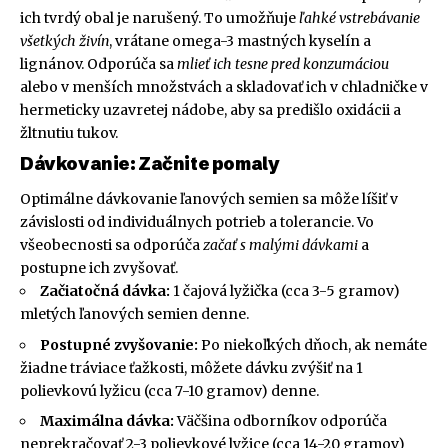
ich tvrdý obal je narušený. To umožňuje
ľahké vstrebávanie
všetkých živín
, vrátane omega-3 mastných kyselín a
lignánov. Odporúča sa
mlieť ich tesne pred konzumáciou
alebo v menších množstvách a skladovať ich v chladničke v
hermeticky uzavretej nádobe, aby sa predišlo oxidácii a
žltnutiu tukov.
Dávkovanie: Začnite pomaly
Optimálne dávkovanie ľanových semien sa môže líšiť v
závislosti od individuálnych potrieb a tolerancie. Vo
všeobecnosti sa odporúča
začať s malými dávkami
a
postupne ich zvyšovať.
Začiatočná dávka:
1 čajová lyžička (cca 3-5 gramov)
mletých ľanových semien denne.
Postupné zvyšovanie:
Po niekoľkých dňoch, ak nemáte
žiadne tráviace ťažkosti, môžete dávku zvýšiť na 1
polievkovú lyžicu (cca 7-10 gramov) denne.
Maximálna dávka:
Väčšina odborníkov odporúča
neprekračovať 2-3 polievkové lyžice (cca 14-20 gramov)