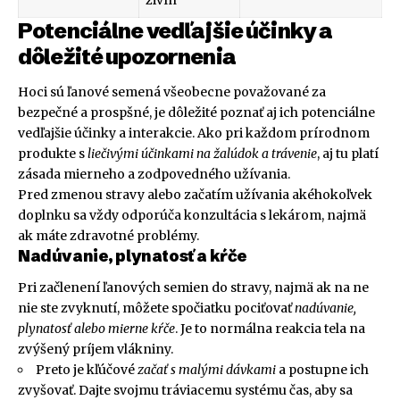
živín
Potenciálne vedľajšie účinky a
dôležité upozornenia
Hoci sú ľanové semená všeobecne považované za
bezpečné a prospšné, je dôležité poznať aj ich potenciálne
vedľajšie účinky a interakcie. Ako pri každom prírodnom
produkte s
liečivými účinkami na žalúdok a trávenie
, aj tu platí
zásada mierneho a zodpovedného užívania.
Pred zmenou stravy alebo začatím užívania akéhokoľvek
doplnku sa vždy odporúča konzultácia s lekárom, najmä
ak máte zdravotné problémy.
Nadúvanie, plynatosť a kŕče
Pri začlenení ľanových semien do stravy, najmä ak na ne
nie ste zvyknutí, môžete spočiatku pociťovať
nadúvanie,
plynatosť alebo mierne kŕče
. Je to normálna reakcia tela na
zvýšený príjem vlákniny.
Preto je kľúčové
začať s malými dávkami
a postupne ich
zvyšovať. Dajte svojmu tráviacemu systému čas, aby sa