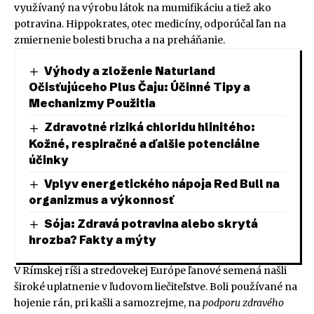
využívaný na výrobu látok na mumifikáciu a tiež ako
potravina. Hippokrates, otec medicíny, odporúčal ľan na
zmiernenie bolesti brucha a na preháňanie.
Výhody a zloženie Naturland
Očisťujúceho Plus Čaju: Účinné Tipy a
Mechanizmy Použitia
Zdravotné riziká chloridu hlinitého:
Kožné, respiračné a ďalšie potenciálne
účinky
Vplyv energetického nápoja Red Bull na
organizmus a výkonnosť
Sója: Zdravá potravina alebo skrytá
hrozba? Fakty a mýty
V Rímskej ríši a stredovekej Európe ľanové semená našli
široké uplatnenie v ľudovom liečiteľstve. Boli používané na
hojenie rán, pri kašli a samozrejme, na
podporu zdravého