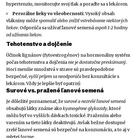
hypertenziu, monitorujte svoj tlak a poraďte sa s lekárom.
Perorálne lieky vo všeobecnosti:
Vysoký obsah
vlákniny môže
spomaliť alebo znížiť vstrebávanie niektorých
liekov
. Odporúča sa užívať ľanové semená
aspoň 1-2 hodiny
od užívania liekov
.
Tehotenstvo a dojčenie
Účinok lignánov (fytoestrogénov) na hormonálny systém
počas tehotenstva a dojčenia
nie je dostatočne preskúmaný
.
Hoci menšie množstvá v strave sú pravdepodobne
bezpečné,
vyšší príjem sa neodporúča
bez konzultácie s
lekárom. Vždy je lepšie byť opatrný.
Surové vs. pražené ľanové semená
Je dôležité poznamenať, že
surové a nezrelé ľanové semená
obsahujú látky známe ako
kyanogénne glykozidy
, ktoré
môžu byť vo vyšších dávkach toxické. Pražením alebo
varením sa tieto látky deaktivujú. Avšak bežne dostupné
zrelé ľanové semená sú bezpečné na konzumáciu, a to aj v
mletej forme.