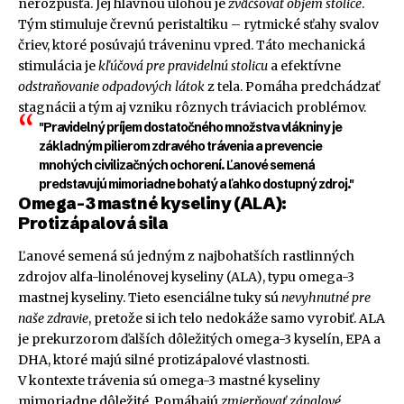
nerozpúšťa. Jej hlavnou úlohou je
zväčšovať objem stolice
.
Tým stimuluje črevnú peristaltiku – rytmické sťahy svalov
čriev, ktoré posúvajú tráveninu vpred. Táto mechanická
stimulácia je
kľúčová pre pravidelnú stolicu
a efektívne
odstraňovanie odpadových látok
z tela. Pomáha predchádzať
stagnácii a tým aj vzniku rôznych tráviacich problémov.
"Pravidelný príjem dostatočného množstva vlákniny je
základným pilierom zdravého trávenia a prevencie
mnohých civilizačných ochorení. Ľanové semená
predstavujú mimoriadne bohatý a ľahko dostupný zdroj."
Omega-3 mastné kyseliny (ALA):
Protizápalová sila
Ľanové semená sú jedným z najbohatších rastlinných
zdrojov alfa-linolénovej kyseliny (ALA), typu omega-3
mastnej kyseliny. Tieto esenciálne tuky sú
nevyhnutné pre
naše zdravie
, pretože si ich telo nedokáže samo vyrobiť. ALA
je prekurzorom ďalších dôležitých omega-3 kyselín, EPA a
DHA, ktoré majú silné protizápalové vlastnosti.
V kontexte trávenia sú omega-3 mastné kyseliny
mimoriadne dôležité. Pomáhajú
zmierňovať zápalové