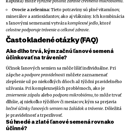
kapusta) môže
výrazne posilniť zdravie črevného mikrobiómu
.
Ovocie a zelenina:
Tieto potraviny sú plné vitamínov,
minerálov a antioxidantov, ako aj vlákniny. Ich kombinácia
s ľanovými semenami vytvára
komplexné jedlo
, ktoré
celostne podporuje trávenie a celkové zdravie
.
Často kladené otázky (FAQ)
Ako dlho trvá, kým začnú ľanové semená
účinkovať na trávenie?
Účinok ľanových semien sa môže líšiť individuálne. Pri
zápche a
podpore pravidelnosti
môžete zaznamenať
zlepšenie už po niekoľkých dňoch až týždni pravidelného
užívania. Pri komplexnejších problémoch, ako je
zmiernenie zápalu
alebo
podpora mikrobiómu
, to môže trvať
dlhšie, aj niekoľko týždňov či mesiacov, kým sa prejavia
liečivé účinky ľanových semien na žalúdok a trávenie
. Dôležitá
je pravidelnosť a trpezlivosť.
Sú hnedé a zlaté ľanové semená rovnako
účinné?