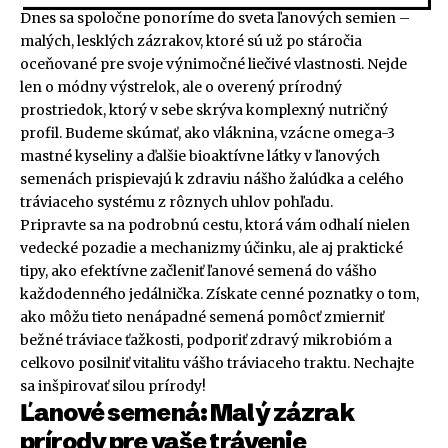
Dnes sa spoločne ponoríme do sveta ľanových semien –
malých, lesklých zázrakov, ktoré sú už po stáročia
oceňované pre svoje výnimočné liečivé vlastnosti. Nejde
len o módny výstrelok, ale o overený prírodný
prostriedok, ktorý v sebe skrýva komplexný nutričný
profil. Budeme skúmať, ako vláknina, vzácne omega-3
mastné kyseliny a ďalšie bioaktívne látky v ľanových
semenách prispievajú k zdraviu nášho žalúdka a celého
tráviaceho systému z rôznych uhlov pohľadu.
Pripravte sa na podrobnú cestu, ktorá vám odhalí nielen
vedecké pozadie a mechanizmy účinku, ale aj praktické
tipy, ako efektívne začleniť ľanové semená do vášho
každodenného jedálnička. Získate cenné poznatky o tom,
ako môžu tieto nenápadné semená pomôcť zmierniť
bežné tráviace ťažkosti, podporiť zdravý mikrobióm a
celkovo posilniť vitalitu vášho tráviaceho traktu. Nechajte
sa inšpirovať silou prírody!
Ľanové semená: Malý zázrak
prírody pre vaše trávenie