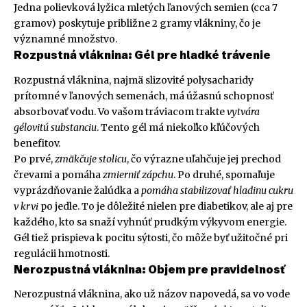
Jedna polievková lyžica mletých ľanových semien (cca 7
gramov) poskytuje približne 2 gramy vlákniny, čo je
významné množstvo.
Rozpustná vláknina: Gél pre hladké trávenie
Rozpustná vláknina, najmä slizovité polysacharidy
prítomné v ľanových semenách, má úžasnú schopnosť
absorbovať vodu. Vo vašom tráviacom trakte
vytvára
gélovitú substanciu
. Tento gél má niekoľko kľúčových
benefitov.
Po prvé,
zmäkčuje stolicu
, čo výrazne uľahčuje jej prechod
črevami a pomáha
zmierniť zápchu
. Po druhé, spomaľuje
vyprázdňovanie žalúdka a
pomáha stabilizovať hladinu cukru
v krvi
po jedle. To je dôležité nielen pre diabetikov, ale aj pre
každého, kto sa snaží vyhnúť prudkým výkyvom energie.
Gél tiež prispieva k pocitu sýtosti, čo môže byť užitočné pri
regulácii hmotnosti.
Nerozpustná vláknina: Objem pre pravidelnosť
Nerozpustná vláknina, ako už názov napovedá, sa vo vode