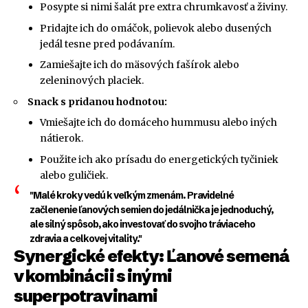
Posypte si nimi šalát pre extra chrumkavosť a živiny.
Pridajte ich do omáčok, polievok alebo dusených
jedál tesne pred podávaním.
Zamiešajte ich do mäsových fašírok alebo
zeleninových placiek.
Snack s pridanou hodnotou:
Vmiešajte ich do domáceho hummusu alebo iných
nátierok.
Použite ich ako prísadu do energetických tyčiniek
alebo guličiek.
"Malé kroky vedú k veľkým zmenám. Pravidelné
začlenenie ľanových semien do jedálnička je jednoduchý,
ale silný spôsob, ako investovať do svojho tráviaceho
zdravia a celkovej vitality."
Synergické efekty: Ľanové semená
v kombinácii s inými
superpotravinami