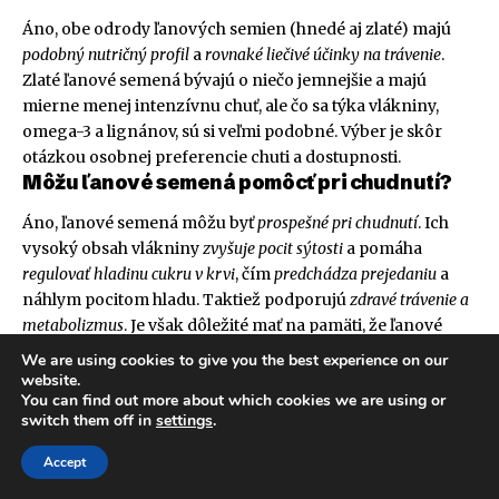
Áno, obe odrody ľanových semien (hnedé aj zlaté) majú
podobný nutričný profil
a
rovnaké liečivé účinky na trávenie
.
Zlaté ľanové semená bývajú o niečo jemnejšie a majú
mierne menej intenzívnu chuť, ale čo sa týka vlákniny,
omega-3 a lignánov, sú si veľmi podobné. Výber je skôr
otázkou osobnej preferencie chuti a dostupnosti.
Môžu ľanové semená pomôcť pri chudnutí?
Áno, ľanové semená môžu byť
prospešné pri chudnutí
. Ich
vysoký obsah vlákniny
zvyšuje pocit sýtosti
a pomáha
regulovať hladinu cukru v krvi
, čím
predchádza prejedaniu
a
náhlym pocitom hladu. Taktiež podporujú
zdravé trávenie a
metabolizmus
. Je však dôležité mať na pamäti, že ľanové
semená sú energeticky bohaté, a preto je potrebné ich
We are using cookies to give you the best experience on our
užívať s mierou v rámci vyváženej stravy.
website.
Je bezpečné jesť ľanové semená každý deň?
You can find out more about which cookies we are using or
switch them off in
settings
.
Áno, konzumácia ľanových semien každý deň je
bezpečná a
Accept
odporúčaná
, pokiaľ dodržiavate odporúčané dávkovanie (1-
2 polievkové lyžice mletých semien) a
pijete dostatok tekutín
.