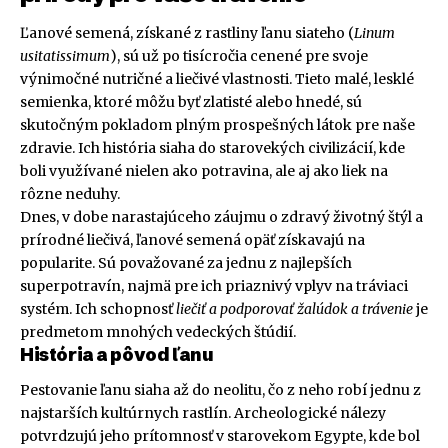
Ľanové semená, získané z rastliny ľanu siateho (
Linum
usitatissimum
), sú už po tisícročia cenené pre svoje
výnimočné nutričné a liečivé vlastnosti. Tieto malé, lesklé
semienka, ktoré môžu byť zlatisté alebo hnedé, sú
skutočným pokladom plným prospešných látok pre naše
zdravie. Ich história siaha do starovekých civilizácií, kde
boli využívané nielen ako potravina, ale aj ako liek na
rôzne neduhy.
Dnes, v dobe narastajúceho záujmu o zdravý životný štýl a
prírodné liečivá, ľanové semená opäť získavajú na
popularite. Sú považované za jednu z najlepších
superpotravín, najmä pre ich priaznivý vplyv na tráviaci
systém. Ich schopnosť
liečiť a podporovať žalúdok a trávenie
je
predmetom mnohých vedeckých štúdií.
História a pôvod ľanu
Pestovanie ľanu siaha až do neolitu, čo z neho robí jednu z
najstarších kultúrnych rastlín. Archeologické nálezy
potvrdzujú jeho prítomnosť v starovekom Egypte, kde bol