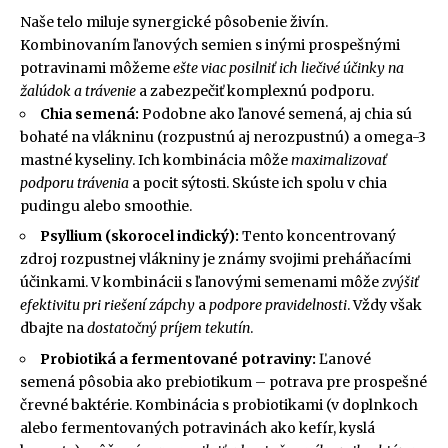
Naše telo miluje synergické pôsobenie živín.
Kombinovaním ľanových semien s inými prospešnými
potravinami môžeme
ešte viac posilniť ich liečivé účinky na
žalúdok a trávenie
a zabezpečiť komplexnú podporu.
Chia semená:
Podobne ako ľanové semená, aj chia sú
bohaté na vlákninu (rozpustnú aj nerozpustnú) a omega-3
mastné kyseliny. Ich kombinácia môže
maximalizovať
podporu trávenia
a pocit sýtosti. Skúste ich spolu v chia
pudingu alebo smoothie.
Psyllium (skorocel indický):
Tento koncentrovaný
zdroj rozpustnej vlákniny je známy svojimi preháňacími
účinkami. V kombinácii s ľanovými semenami môže
zvýšiť
efektivitu pri riešení zápchy
a
podpore pravidelnosti
. Vždy však
dbajte na
dostatočný príjem tekutín
.
Probiotiká a fermentované potraviny:
Ľanové
semená pôsobia ako prebiotikum – potrava pre prospešné
črevné baktérie. Kombinácia s probiotikami (v doplnkoch
alebo fermentovaných potravinách ako kefír, kyslá