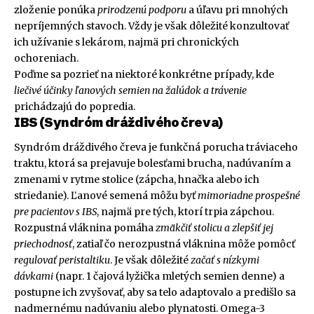
zloženie ponúka
prirodzenú podporu
a úľavu pri mnohých
nepríjemných stavoch. Vždy je však dôležité konzultovať
ich užívanie s lekárom, najmä pri chronických
ochoreniach.
Poďme sa pozrieť na niektoré konkrétne prípady, kde
liečivé účinky ľanových semien na žalúdok a trávenie
prichádzajú do popredia.
IBS (Syndróm dráždivého čreva)
Syndróm dráždivého čreva je funkčná porucha tráviaceho
traktu, ktorá sa prejavuje bolesťami brucha, nadúvaním a
zmenami v rytme stolice (zápcha, hnačka alebo ich
striedanie). Ľanové semená môžu byť
mimoriadne prospešné
pre pacientov s IBS
, najmä pre tých, ktorí trpia zápchou.
Rozpustná vláknina pomáha
zmäkčiť stolicu a zlepšiť jej
priechodnosť
, zatiaľ čo nerozpustná vláknina môže pomôcť
regulovať peristaltiku
. Je však dôležité
začať s nízkymi
dávkami
(napr. 1 čajová lyžička mletých semien denne) a
postupne ich zvyšovať, aby sa telo adaptovalo a predišlo sa
nadmernému nadúvaniu alebo plynatosti. Omega-3