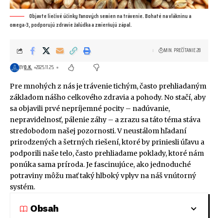
Objavte liečivé účinky ľanových semien na trávenie. Bohaté na vlákninu a
omega-3, podporujú zdravie žalúdka a zmierňujú zápal.
MIN. PREČÍTANIE 28
BY
O.K.
2025.11.25.
Pre mnohých z nás je trávenie tichým, často prehliadaným
základom nášho celkového zdravia a pohody. No stačí, aby
sa objavili prvé nepríjemné pocity – nadúvanie,
nepravidelnosť, pálenie záhy – a zrazu sa táto téma stáva
stredobodom našej pozornosti. V neustálom hľadaní
prirodzených a šetrných riešení, ktoré by priniesli úľavu a
podporili naše telo, často prehliadame poklady, ktoré nám
ponúka sama príroda. Je fascinujúce, ako jednoduché
potraviny môžu mať taký hlboký vplyv na náš vnútorný
systém.
Obsah