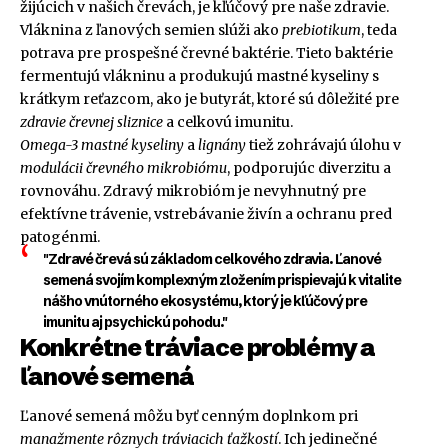
žijúcich v našich črevách, je kľúčový pre naše zdravie.
Vláknina z ľanových semien slúži ako
prebiotikum
, teda
potrava pre prospešné črevné baktérie. Tieto baktérie
fermentujú vlákninu a produkujú mastné kyseliny s
krátkym reťazcom, ako je butyrát, ktoré sú dôležité pre
zdravie črevnej sliznice
a celkovú imunitu.
Omega-3 mastné kyseliny
a
lignány
tiež zohrávajú úlohu v
modulácii črevného mikrobiómu
, podporujúc diverzitu a
rovnováhu. Zdravý mikrobióm je nevyhnutný pre
efektívne trávenie, vstrebávanie živín a ochranu pred
patogénmi.
"Zdravé črevá sú základom celkového zdravia. Ľanové
semená svojím komplexným zložením prispievajú k vitalite
nášho vnútorného ekosystému, ktorý je kľúčový pre
imunitu aj psychickú pohodu."
Konkrétne tráviace problémy a
ľanové semená
Ľanové semená môžu byť cenným doplnkom pri
manažmente rôznych tráviacich ťažkostí
. Ich jedinečné