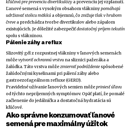
kľúčová pre prevenciu divertikulózy
a prevenciu jej vzplanutí.
Ľanové semená s vysokým obsahom vlákniny
pomáhajú
udržiavať stolicu mäkkú
a objemnú, čo
znižuje tlak v hrubom
čreve
a predchádza tvorbe divertikulov alebo zápalom
existujúcich. Je dôležité zabezpečiť
dostatočný príjem tekutín
spolu s vlákninou.
Pálenie záhy a reflux
Slizovitý gél z rozpustnej vlákniny v ľanových semenách
môže
vytvoriť ochrannú vrstvu
na sliznici pažeráka a
žalúdka. Táto vrstva môže
zmierniť podráždenie
spôsobené
žalúdočnými kyselinami pri pálení záhy alebo
gastroezofageálnom refluxe (GERD).
Pravidelné užívanie ľanových semien môže
priniesť úľavu
od týchto nepríjemných symptómov. Opäť platí, že pomalé
začlenenie do jedálnička a dostatočná hydratácia sú
kľúčové.
Ako správne konzumovať ľanové
semená pre maximálny úžitok