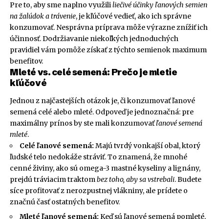
Pre to, aby sme naplno využili
liečivé účinky ľanových semien
na žalúdok a trávenie
, je kľúčové vedieť, ako ich správne
konzumovať. Nesprávna príprava môže výrazne znížiť ich
účinnosť. Dodržiavanie niekoľkých jednoduchých
pravidiel vám pomôže získať z týchto semienok maximum
benefitov.
Mleté vs. celé semená: Prečo je mletie
kľúčové
Jednou z najčastejších otázok je, či konzumovať ľanové
semená celé alebo mleté. Odpoveď je jednoznačná: pre
maximálny prínos by ste mali konzumovať
ľanové semená
mleté
.
Celé ľanové semená:
Majú tvrdý vonkajší obal, ktorý
ľudské telo nedokáže stráviť. To znamená, že mnohé
cenné živiny, ako sú omega-3 mastné kyseliny a lignány,
prejdú tráviacim traktom
bez toho, aby sa vstrebali
. Budete
síce profitovať z nerozpustnej vlákniny, ale prídete o
značnú časť ostatných benefitov.
Mleté ľanové semená:
Keď sú ľanové semená pomleté,