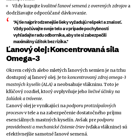
Vždy kupujte
kvalitné ľanové semená z overených zdrojov
a
dodržiavajte odporúčané dávkovanie.
"Aj tie najprirodzenejšie lieky vyžadujú rešpekt a znalosť.
Vždy počúvajte svoje telo a v prípade pochybností
vyhľadajte radu odborníka, aby ste si zabezpečili
maximálny úžitok bez rizika."
Ľanový olej: Koncentrovaná sila
Omega-3
Okrem celých alebo mletých ľanových semien je na trhu
dostupný aj ľanový olej. Je to
koncentrovaný zdroj omega-3
mastných kyselín (ALA)
a neobsahuje vlákninu. Toto je
kľúčový rozdiel, ktorý ovplyvňuje jeho
liečivé účinky na
žalúdok a trávenie
.
Ľanový olej je vynikajúci na
podporu protizápalových
procesov
v tele a na zabezpečenie dostatočného príjmu
esenciálnych mastných kyselín. Avšak pre
podporu
pravidelnosti a mechanické čistenie čriev
(vďaka vláknine) sú
efektívnejšie samotné ľanové semená.