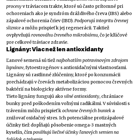
procesy
v tráviacom trakte, ktoré sú často prítomné pri
ochoreniach ako je syndróm dráždivého čreva (IBS) alebo
zápalové ochorenia čriev (IBD).
Podporujú integritu črevnej
sliznice
a môžu prispieť k jej regenerácii. Taktiež
ovplyvňujú
rovnováhu črevného mikrobiómu
, čo je kľúčové
pre celkové tráviace zdravie.
Lignány: Viac než len antioxidanty
Ľanové semená sú tiež
najbohatším potravinovým zdrojom
lignánov
, fytoestrogénov s antioxidačnými vlastnosťami.
Lignány sú rastlinné zlúčeniny, ktoré po konzumácii
prechádzajú v črevách metabolizáciou pomocou črevných
baktérií na biologicky aktívne formy.
Tieto lignány fungujú ako
silné antioxidanty
, chrániace
bunky pred poškodením voľnými radikálmi. V súvislosti s
trávením môžu prispieť k
ochrane črevných buniek
a
znižovať oxidačný stres. Ich potenciálne protizápalové
účinky tiež dopĺňajú pôsobenie omega-3 mastných
kyselín, čím
posilňujú liečivé účinky ľanových semien na
žalúdok a trávenie
.