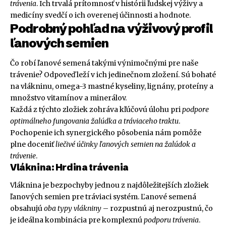
trávenia
. Ich trvalá prítomnosť v histórii ľudskej výživy a
medicíny svedčí o ich overenej účinnosti a hodnote.
Podrobný pohľad na výživový profil
ľanových semien
Čo robí ľanové semená takými výnimočnými pre naše
trávenie? Odpoveď leží v ich jedinečnom zložení. Sú bohaté
na vlákninu, omega-3 mastné kyseliny, lignány, proteíny a
množstvo vitamínov a minerálov.
Každá z týchto zložiek zohráva kľúčovú úlohu pri
podpore
optimálneho fungovania žalúdka a tráviaceho traktu
.
Pochopenie ich synergického pôsobenia nám pomôže
plne doceniť
liečivé účinky ľanových semien na žalúdok a
trávenie
.
Vláknina: Hrdina trávenia
Vláknina je bezpochyby jednou z najdôležitejších zložiek
ľanových semien pre tráviaci systém. Ľanové semená
obsahujú
oba typy vlákniny
– rozpustnú aj nerozpustnú, čo
je ideálna kombinácia pre komplexnú
podporu trávenia
.