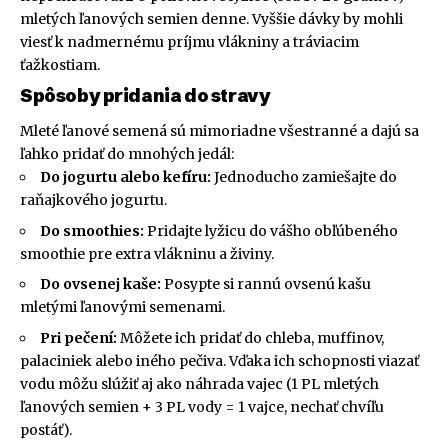
mletých ľanových semien denne. Vyššie dávky by mohli
viesť k nadmernému príjmu vlákniny a tráviacim
ťažkostiam.
Spôsoby pridania do stravy
Mleté ľanové semená sú mimoriadne všestranné a dajú sa
ľahko pridať do mnohých jedál:
Do jogurtu alebo kefíru:
Jednoducho zamiešajte do
raňajkového jogurtu.
Do smoothies:
Pridajte lyžicu do vášho obľúbeného
smoothie pre extra vlákninu a živiny.
Do ovsenej kaše:
Posypte si rannú ovsenú kašu
mletými ľanovými semenami.
Pri pečení:
Môžete ich pridať do chleba, muffinov,
palaciniek alebo iného pečiva. Vďaka ich schopnosti viazať
vodu môžu slúžiť aj ako náhrada vajec (1 PL mletých
ľanových semien + 3 PL vody = 1 vajce, nechať chvíľu
postáť).