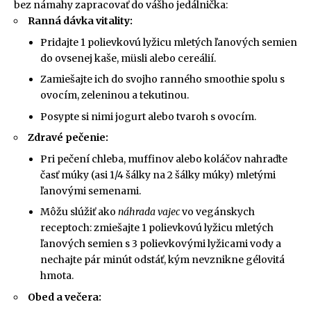
bez námahy zapracovať do vášho jedálnička:
Ranná dávka vitality:
Pridajte 1 polievkovú lyžicu mletých ľanových semien
do ovsenej kaše, müsli alebo cereálií.
Zamiešajte ich do svojho ranného smoothie spolu s
ovocím, zeleninou a tekutinou.
Posypte si nimi jogurt alebo tvaroh s ovocím.
Zdravé pečenie:
Pri pečení chleba, muffinov alebo koláčov nahraďte
časť múky (asi 1/4 šálky na 2 šálky múky) mletými
ľanovými semenami.
Môžu slúžiť ako
náhrada vajec
vo vegánskych
receptoch: zmiešajte 1 polievkovú lyžicu mletých
ľanových semien s 3 polievkovými lyžicami vody a
nechajte pár minút odstáť, kým nevznikne gélovitá
hmota.
Obed a večera: