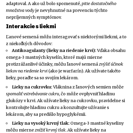
adaptoval. A ako už bolo spomenuté,
pitie dostatočného
množstva vody
je nevyhnutné na prevenciu týchto
nepríjemných symptómov.
Interakcie s liekmi
Ľanové semená môžu interagovať s niektorými liekmi, a to
z niekoľkých dôvodov:
Antikoagulanty (lieky na riedenie krvi):
Vďaka obsahu
omega-3 mastných kyselín, ktoré majú mierne
protizrážanlivé účinky, môžu ľanové semená
zvýšiť účinok
liekov na riedenie krvi
(ako je warfarín). Ak užívate takéto
lieky, poraďte sa so svojím lekárom.
Lieky na cukrovku:
Vláknina z ľanových semien môže
spomaliť vstrebávanie cukru
, čo môže ovplyvniť hladinu
glukózy v krvi. Ak užívate lieky na cukrovku, pravidelne si
kontrolujte hladinu cukru a konzultujte užívanie s
lekárom, aby sa predišlo hypoglykémii.
Lieky na vysoký krvný tlak:
Omega-3 mastné kyseliny
môžu mierne
znížiť krvný tlak
. Ak užívate lieky na