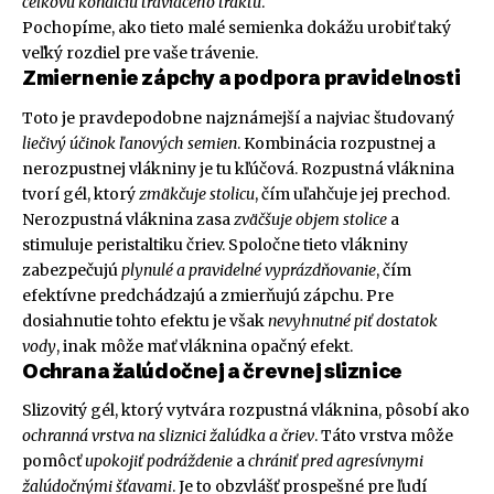
celkovú kondíciu tráviaceho traktu
.
Pochopíme, ako tieto malé semienka dokážu urobiť taký
veľký rozdiel pre vaše trávenie.
Zmiernenie zápchy a podpora pravidelnosti
Toto je pravdepodobne najznámejší a najviac študovaný
liečivý účinok ľanových semien
. Kombinácia rozpustnej a
nerozpustnej vlákniny je tu kľúčová. Rozpustná vláknina
tvorí gél, ktorý
zmäkčuje stolicu
, čím uľahčuje jej prechod.
Nerozpustná vláknina zasa
zväčšuje objem stolice
a
stimuluje peristaltiku čriev. Spoločne tieto vlákniny
zabezpečujú
plynulé a pravidelné vyprázdňovanie
, čím
efektívne predchádzajú a zmierňujú zápchu. Pre
dosiahnutie tohto efektu je však
nevyhnutné piť dostatok
vody
, inak môže mať vláknina opačný efekt.
Ochrana žalúdočnej a črevnej sliznice
Slizovitý gél, ktorý vytvára rozpustná vláknina, pôsobí ako
ochranná vrstva na sliznici žalúdka a čriev
. Táto vrstva môže
pomôcť
upokojiť podráždenie
a
chrániť pred agresívnymi
žalúdočnými šťavami
. Je to obzvlášť prospešné pre ľudí