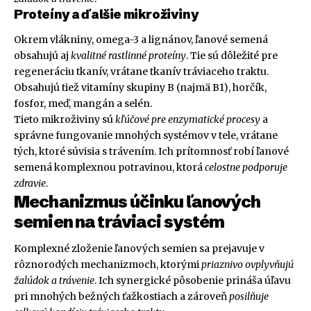
Proteíny a ďalšie mikroživiny
Okrem vlákniny, omega-3 a lignánov, ľanové semená
obsahujú aj
kvalitné rastlinné proteíny
. Tie sú dôležité pre
regeneráciu tkanív, vrátane tkanív tráviaceho traktu.
Obsahujú tiež vitamíny skupiny B (najmä B1), horčík,
fosfor, meď, mangán a selén.
Tieto mikroživiny sú
kľúčové pre enzymatické procesy
a
správne fungovanie mnohých systémov v tele, vrátane
tých, ktoré súvisia s trávením. Ich prítomnosť robí ľanové
semená komplexnou potravinou, ktorá
celostne podporuje
zdravie
.
Mechanizmus účinku ľanových
semien na tráviaci systém
Komplexné zloženie ľanových semien sa prejavuje v
rôznorodých mechanizmoch, ktorými
priaznivo ovplyvňujú
žalúdok a trávenie
. Ich synergické pôsobenie prináša úľavu
pri mnohých bežných ťažkostiach a zároveň
posilňuje