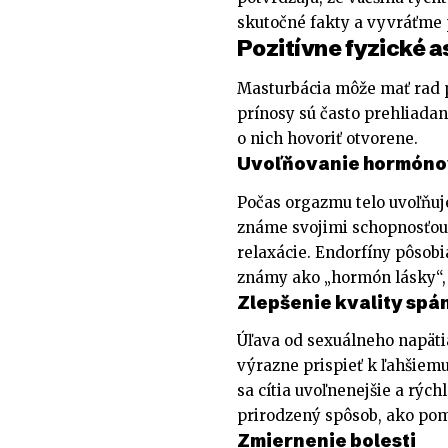
skutočné fakty a vyvráťme 
Pozitívne fyzické 
Masturbácia môže mať rad p
prínosy sú často prehliadan
o nich hovoriť otvorene.
Uvoľňovanie hormónov
Počas orgazmu telo uvoľňu
známe svojimi schopnosťou z
relaxácie. Endorfíny pôsobi
známy ako „hormón lásky“, 
Zlepšenie kvality spá
Úľava od sexuálneho napät
výrazne prispieť k ľahšiemu
sa cítia uvoľnenejšie a rých
prirodzený spôsob, ako pomô
Zmiernenie bolesti