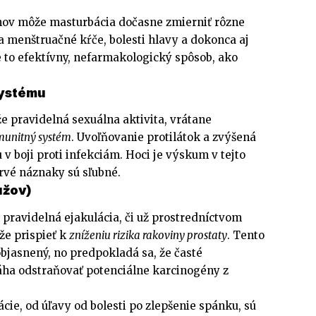
nov môže masturbácia dočasne zmierniť rôzne
ia menštruačné kŕče, bolesti hlavy a dokonca aj
e to efektívny, nefarmakologický spôsob, ako
systému
že pravidelná sexuálna aktivita, vrátane
imunitný systém
. Uvoľňovanie protilátok a zvýšená
 v boji proti infekciám. Hoci je výskum v tejto
prvé náznaky sú sľubné.
užov)
 pravidelná ejakulácia, či už prostredníctvom
že prispieť k
zníženiu rizika rakoviny prostaty
. Tento
bjasnený, no predpokladá sa, že časté
a odstraňovať potenciálne karcinogény z
ie, od úľavy od bolesti po zlepšenie spánku, sú