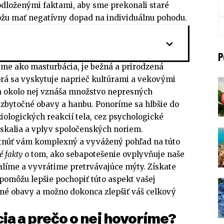
dloženými faktami, aby sme prekonali staré
ôžu mať negatívny dopad na individuálnu pohodu.
P
me ako masturbácia, je bežná a prirodzená
torá sa vyskytuje naprieč kultúrami a vekovými
a okolo nej vznáša množstvo nepresných
 zbytočné obavy a hanbu. Ponoríme sa hlbšie do
iologických reakcií tela, cez psychologické
úskalia a vplyv spoločenských noriem.
ytnúť vám komplexný a vyvážený pohľad na túto
é fakty
o tom, ako sebapotešenie ovplyvňuje naše
halíme a vyvrátime pretrvávajúce mýty. Získate
pomôžu lepšie pochopiť túto aspekt vašej
očné obavy a možno dokonca zlepšiť váš celkový
ia a prečo o nej hovoríme?