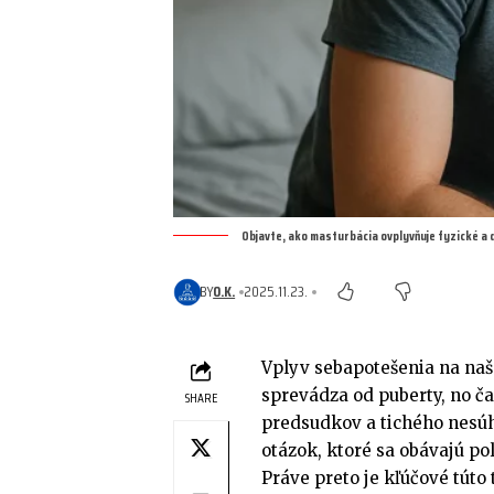
Objavte, ako masturbácia ovplyvňuje fyzické a d
BY
O.K.
2025.11.23.
Vplyv sebapotešenia na naše
sprevádza od puberty, no č
SHARE
predsudkov a tichého nesúhl
otázok, ktoré sa obávajú pol
Práve preto je kľúčové túto