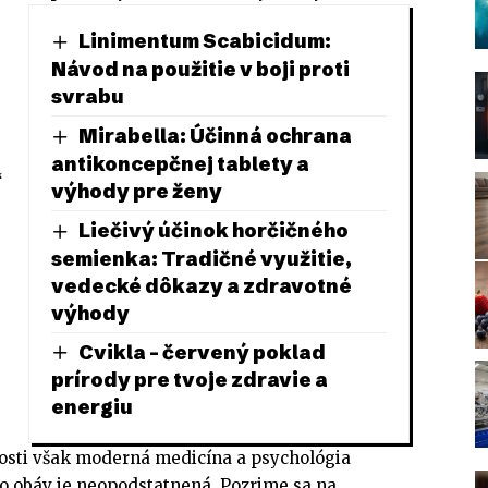
Linimentum Scabicidum:
Návod na použitie v boji proti
svrabu
Mirabella: Účinná ochrana
antikoncepčnej tablety a
“
výhody pre ženy
Liečivý účinok horčičného
semienka: Tradičné využitie,
vedecké dôkazy a zdravotné
výhody
Cvikla – červený poklad
prírody pre tvoje zdravie a
energiu
nosti však moderná medicína a psychológia
to obáv je neopodstatnená. Pozrime sa na