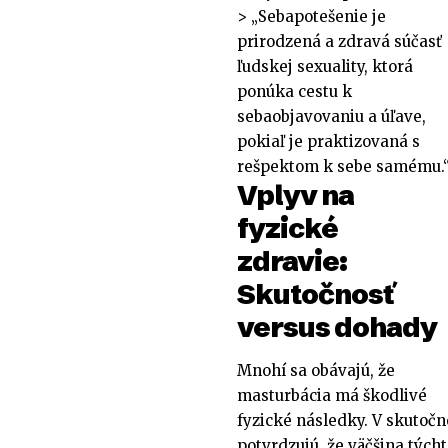
> „Sebapotešenie je
prirodzená a zdravá súčasť
ľudskej sexuality, ktorá
ponúka cestu k
sebaobjavovaniu a úľave,
pokiaľ je praktizovaná s
rešpektom k sebe samému.
Vplyv na
fyzické
zdravie:
Skutočnosť
versus dohady
Mnohí sa obávajú, že
masturbácia má škodlivé
fyzické následky. V skutoč
potvrdzujú, že väčšina tých