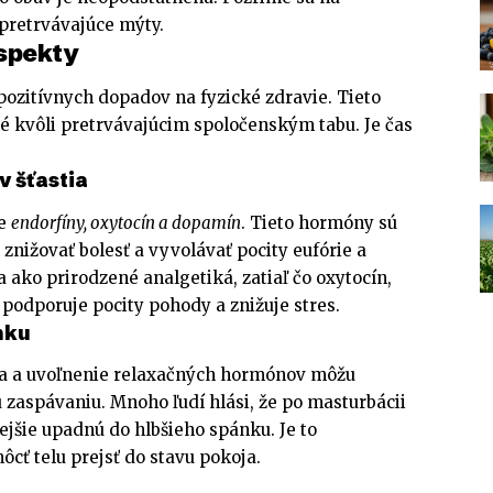
pretrvávajúce mýty.
aspekty
ozitívnych dopadov na fyzické zdravie. Tieto
é kvôli pretrvávajúcim spoločenským tabu. Je čas
 šťastia
je
endorfíny, oxytocín a dopamín
. Tieto hormóny sú
nižovať bolesť a vyvolávať pocity eufórie a
a ako prirodzené analgetiká, zatiaľ čo oxytocín,
podporuje pocity pohody a znižuje stres.
nku
ia a uvoľnenie relaxačných hormónov môžu
 zaspávaniu. Mnoho ľudí hlási, že po masturbácii
lejšie upadnú do hlbšieho spánku. Je to
cť telu prejsť do stavu pokoja.