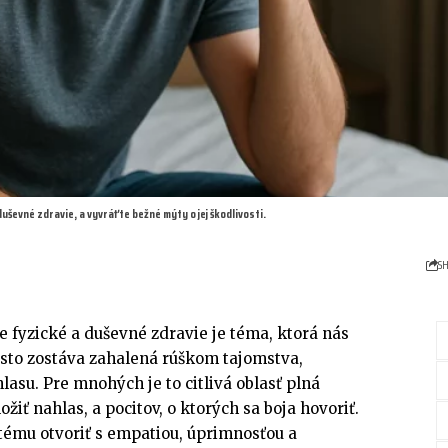
uševné zdravie, a vyvráťte bežné mýty o jej škodlivosti.
S
 fyzické a duševné zdravie je téma, ktorá nás
asto zostáva zahalená rúškom tajomstva,
asu. Pre mnohých je to citlivá oblasť plná
ožiť nahlas, a pocitov, o ktorých sa boja hovoriť.
 tému otvoriť s empatiou, úprimnosťou a