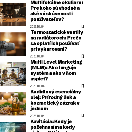
Multifokálne okuliare:
Pre koho sú vhodné a
aké sú skúsenosti
používateľov?
2025.10.04.
Termostatické ventily
na radiátoroch: Prečo
sa oplatí ich používať
pri vykurovaní?
2025.10.04.
Multi Level Marketing
(MLM): Ako funguje
systém a ako v ňom
uspieť?
2025.10.04.
Kadidlový esenciálny
olej: Prírodný liek a
kozmetický zázrak v
jednom
2025.10.04.
Kavitácia: Kedy je
požehnaním a kedy