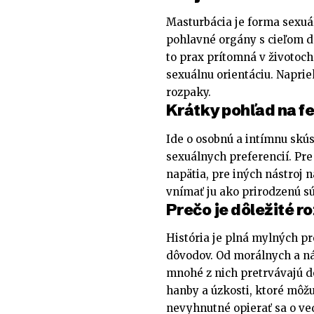
Masturbácia je forma sexuáln
pohlavné orgány s cieľom d
to prax prítomná v životoch 
sexuálnu orientáciu. Naprie
rozpaky.
Krátky pohľad na 
Ide o osobnú a intímnu skús
sexuálnych preferencií. Pre
napätia, pre iných nástroj 
vnímať ju ako prirodzenú sú
Prečo je dôležité r
História je plná mylných pr
dôvodov. Od morálnych a n
mnohé z nich pretrvávajú d
hanby a úzkosti, ktoré môžu
nevyhnutné opierať sa o v