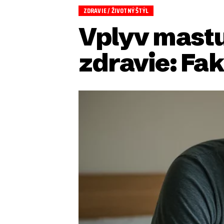
ZDRAVIE / ŽIVOTNÝ ŠTÝL
Vplyv mastu
zdravie: Fa