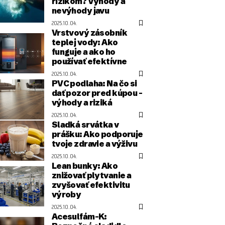
rizikom? Výhody a
nevýhody javu
2025.10.04.
Vrstvový zásobník
teplej vody: Ako
funguje a ako ho
používať efektívne
2025.10.04.
PVC podlaha: Na čo si
dať pozor pred kúpou –
výhody a riziká
2025.10.04.
Sladká srvátka v
prášku: Ako podporuje
tvoje zdravie a výživu
2025.10.04.
Lean bunky: Ako
znižovať plytvanie a
zvyšovať efektivitu
výroby
2025.10.04.
Acesulfám-K: