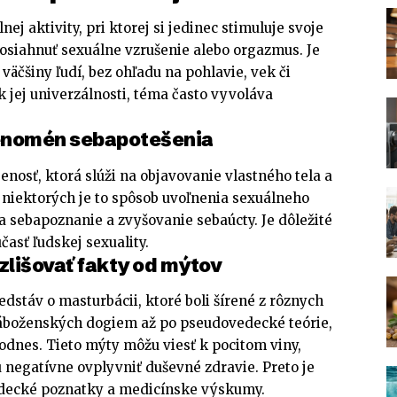
ej aktivity, pri ktorej si jedinec stimuluje svoje
osiahnuť sexuálne vzrušenie alebo orgazmus. Je
väčšiny ľudí, bez ohľadu na pohlavie, vek či
k jej univerzálnosti, téma často vyvoláva
fenomén sebapotešenia
enosť, ktorá slúži na objavovanie vlastného tela a
 niektorých je to spôsob uvoľnenia sexuálneho
na sebapoznanie a zvyšovanie sebaúcty. Je dôležité
časť ľudskej sexuality.
ozlišovať fakty od mýtov
edstáv o masturbácii, ktoré boli šírené z rôznych
áboženských dogiem až po pseudovedecké teórie,
odnes. Tieto mýty môžu viesť k pocitom viny,
 negatívne ovplyvniť duševné zdravie. Preto je
edecké poznatky a medicínske výskumy.