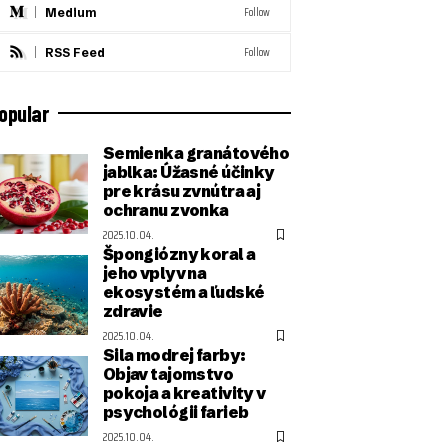
Follow
Medium
Follow
RSS Feed
opular
Semienka granátového
jablka: Úžasné účinky
pre krásu zvnútra aj
ochranu zvonka
2025.10.04.
Špongiózny koral a
jeho vplyv na
ekosystém a ľudské
zdravie
2025.10.04.
Sila modrej farby:
Objav tajomstvo
pokoja a kreativity v
psychológii farieb
2025.10.04.