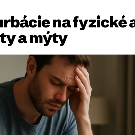
rbácie na fyzické 
kty a mýty