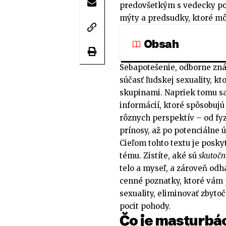
predovšetkým s vedecky po
mýty a predsudky, ktoré m
Obsah
Sebapotešenie, odborne zná
súčasť ľudskej sexuality, k
skupinami. Napriek tomu s
informácií, ktoré spôsobujú
rôznych perspektív – od fyz
prínosy, až po potenciálne 
Cieľom tohto textu je posk
tému. Zistíte, aké sú
skutočn
telo a myseľ, a zároveň od
cenné poznatky, ktoré vám 
sexuality, eliminovať zbyt
pocit pohody.
Čo je masturbác