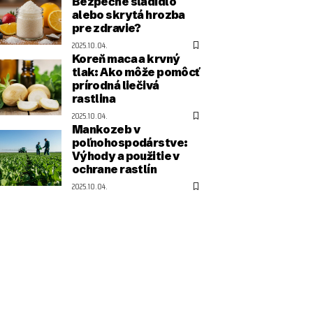
Bezpečné sladidlo
alebo skrytá hrozba
pre zdravie?
2025.10.04.
Koreň maca a krvný
tlak: Ako môže pomôcť
prírodná liečivá
rastlina
2025.10.04.
Mankozeb v
poľnohospodárstve:
Výhody a použitie v
ochrane rastlín
2025.10.04.