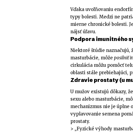
Vďaka uvoľňovaniu endorfí
typy bolesti. Medzi ne patr
mierne chronické bolesti. J
nájsť úľavu.
Podpora imunitného 
Niektoré štúdie naznačujú, 
masturbácie, môže
posilniť 
cirkulácia môžu pomôcť telu
oblasti stále prebiehajúci, 
Zdravie prostaty (u m
U mužov existujú dôkazy, že
sexu alebo masturbácie, mô
mechanizmus nie je úplne o
vyplavovanie semena pomáh
prostaty.
> „Fyzické výhody masturbác