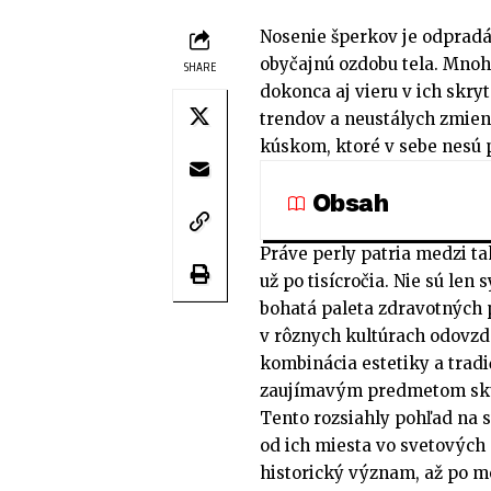
Nosenie šperkov je odpradá
obyčajnú ozdobu tela. Mnohé
SHARE
dokonca aj vieru v ich skry
trendov a neustálych zmien
kúskom, ktoré v sebe nesú 
Obsah
Práve perly patria medzi ta
už po tisícročia. Nie sú len
bohatá paleta zdravotných 
v rôznych kultúrach odovzd
kombinácia estetiky a trad
zaujímavým predmetom sk
Tento rozsiahly pohľad na 
od ich miesta vo svetových
historický význam, až po 