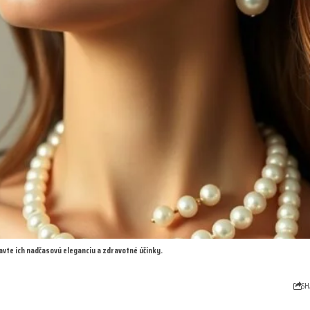
avte ich nadčasovú eleganciu a zdravotné účinky.
SH