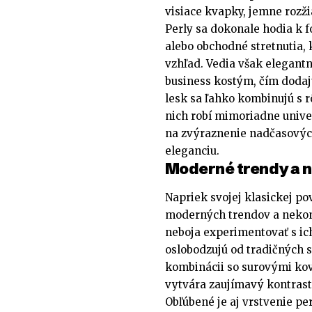
visiace kvapky, jemne rozžia
Perly sa dokonale hodia k f
alebo obchodné stretnutia,
vzhľad. Vedia však elegantn
business kostým, čím dodajú
lesk sa ľahko kombinujú s 
nich robí mimoriadne unive
na zvýraznenie nadčasových
eleganciu.
Moderné trendy a 
Napriek svojej klasickej po
moderných trendov a nekon
neboja experimentovať s ic
oslobodzujú od tradičných s
kombinácii so surovými ko
vytvára zaujímavý kontrast
Obľúbené je aj vrstvenie pe