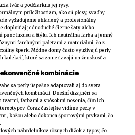
ria tvár a podčiarknu jej rysy.
ormálnym príležitostiam, ako sú plesy, svadby
 kde vyžadujeme uhladený a profesionálny
e doplniť aj jednoduché čierne šaty alebo
 punc luxusu a štýlu. Ich neutrálna farba a jemný
rôznymi farebnými paletami a materiálmi, čo z
rzálny šperk. Módne domy často využívajú perly
 kolekcií, ktoré sa zameriavajú na ženskosť a
nekonvenčné kombinácie
vahe sa perly úspešne adaptovali aj do sveta
venčných kombinácií. Dnešní dizajnéri sa
h tvarmi, farbami a spôsobmi nosenia, čím ich
tereotypov. Čoraz častejšie vidíme perly v
vmi, kožou alebo dokonca športovými prvkami, čo
.
rlových náhrdelníkov rôznych dĺžok a typov, čo