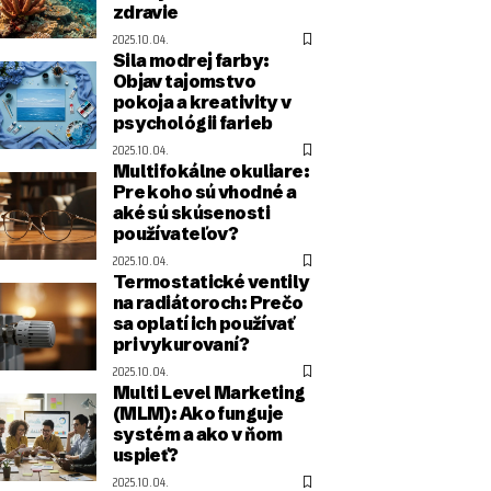
zdravie
2025.10.04.
Sila modrej farby:
Objav tajomstvo
pokoja a kreativity v
psychológii farieb
2025.10.04.
Multifokálne okuliare:
Pre koho sú vhodné a
aké sú skúsenosti
používateľov?
2025.10.04.
Termostatické ventily
na radiátoroch: Prečo
sa oplatí ich používať
pri vykurovaní?
2025.10.04.
Multi Level Marketing
(MLM): Ako funguje
systém a ako v ňom
uspieť?
2025.10.04.