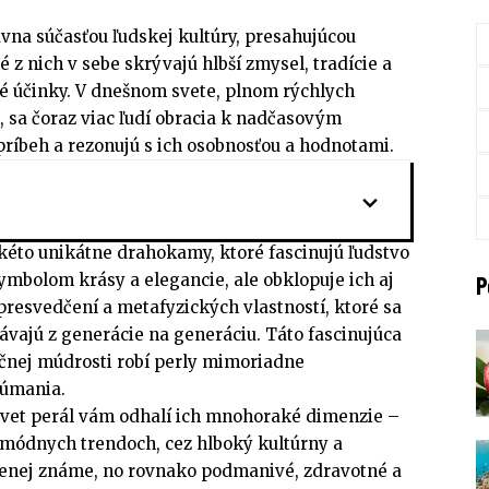
vna súčasťou ľudskej kultúry, presahujúcou
 z nich v sebe skrývajú hlbší zmysel, tradície a
té účinky. V dnešnom svete, plnom rýchlych
, sa čoraz viac ľudí obracia k nadčasovým
príbeh a rezonujú s ich osobnosťou a hodnotami.
kéto unikátne drahokamy, ktoré fascinujú ľudstvo
 symbolom krásy a elegancie, ale obklopuje ich aj
P
presvedčení a metafyzických vlastností, ktoré sa
ávajú z generácie na generáciu. Táto fascinujúca
ičnej múdrosti robí perly mimoriadne
úmania.
svet perál vám odhalí ich mnohoraké dimenzie –
 módnych trendoch, cez hlboký kultúrny a
menej známe, no rovnako podmanivé, zdravotné a