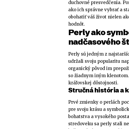
duchovné presvedčenia. Pon
ako ich správne vybrať a s
obohatiť váš život nielen a
hodnôt.
Perly ako symbo
nadčasového št
Perly sú jedným z najstarší
udržali svoju popularitu na
organický pôvod im prepoži
so žiadnym iným klenotom. 
kráľovskej dôstojnosti.
Stručná história a 
Prvé zmienky o perlách poch
pre svoju krásu a symbolic
bohatstva a vysokého postave
stredoveku sa perly stali n