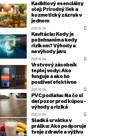
Kadidlový esenciálny
olej: Prírodný liek a
kozmetický zázrak v
jednom
2025.10.04.
Kavitácia: Kedy je
požehnaním a kedy
rizikom? Výhody a
nevýhody javu
2025.10.04.
Vrstvový zásobník
teplej vody: Ako
funguje a ako ho
používať efektívne
2025.10.04.
PVC podlaha: Na čo si
dať pozor pred kúpou –
výhody a riziká
2025.10.04.
Sladká srvátka v
prášku: Ako podporuje
tvoje zdravie a výživu