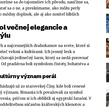
oríme sa do tajomstiev ich pôvodu, naučíme sa,
tarať sa o ne, a preskúmame, ako môžu perly
ko módny doplnok, ale aj ako nositeľ hlbších
l večnej elegancie a
ýlu
ch a najcennejších drahokamov na svete, ktoré si
prieč vekmi a kultúrami. Ich jemný lesk a
čiavajú jedinečný šarm, ktorý sa nedá porovnať
Od pradávna boli symbolom čistoty, bohatstva a
kultúrny význam perál
ádzajú už zo starovekej Číny, kde boli cenené
ký význam. Rimania ich považovali za symbol
nia, pričom si ich obľúbili aj egyptskí faraóni. V
eoddeliteľnou súčasťou kráľovských klenotov a