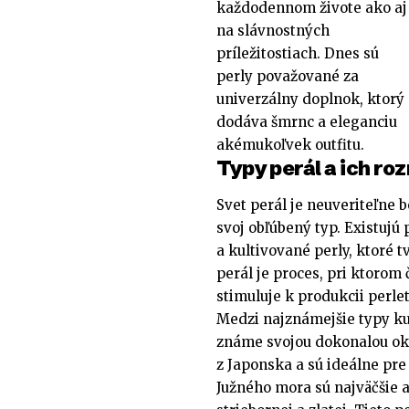
každodennom živote ako aj
na slávnostných
príležitostiach. Dnes sú
perly považované za
univerzálny doplnok, ktorý
dodáva šmrnc a eleganciu
akémukoľvek outfitu.
Typy perál a ich r
Svet perál je neuveriteľne 
svoj obľúbený typ. Existujú
a kultivované perly, ktoré t
perál je proces, pri ktorom
stimuluje k produkcii perlet
Medzi najznámejšie typy kul
známe svojou dokonalou ok
z Japonska a sú ideálne pre
Južného mora sú najväčšie a