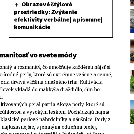
Obrazové štýlové
prostriedky: Zvýšenie
efektivity verbálnej a písomnej
komunikácie
ozmanitosť vo svete módy
bohatý a rozmanitý, čo umožňuje každému nájsť si
 prírodné perly, ktoré sú extrémne vzácne a cenné,
voria drvivú väčšinu dnešného trhu. Kultivácia
 človek vkladá do mäkkýša dráždidlo, čím ho
i.
tivovaných perál patria Akoya perly, ktoré sú
rúhlosťou a vysokým leskom. Pochádzajú najmä
 klasické perlové náhrdelníky a náušnice. Perly z
 najluxusnejšie, s jemnými odtieňmi bielej,