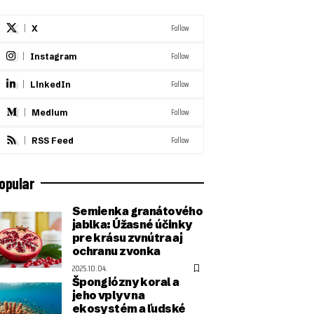
Follow
X
Follow
Instagram
Follow
LinkedIn
Follow
Medium
Follow
RSS Feed
opular
Semienka granátového
jablka: Úžasné účinky
pre krásu zvnútra aj
ochranu zvonka
2025.10.04.
Špongiózny koral a
jeho vplyv na
ekosystém a ľudské