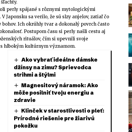
šľachty.
boli perly spájané s rôznymi mytologickými
 Japonsku sa verilo, že sú slzy anjelov, zatiaľ čo
zy bohov. Ich okrúhly tvar a dokonalý povrch často
okonalosť. Postupom času si perly našli cestu aj
ženských rituálov, čím si upevnili svoje
 s hlbokým kultúrnym významom.
Ako vybrať ideálne dámske
džínsy na zimu? Sprievodca
strihmi a štýlmi
.
Magnesitový náramok: Ako
môže posilniť tvoju energiu a
zdravie
Klinček v starostlivosti o pleť:
Prírodné riešenie pre žiarivú
pokožku