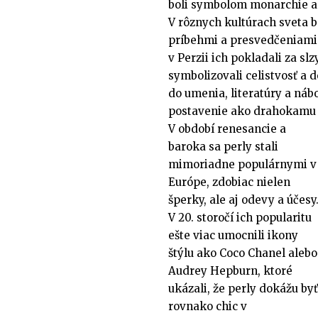
boli symbolom monarchie a 
V rôznych kultúrach sveta 
príbehmi a presvedčeniami. V
v Perzii ich pokladali za sl
symbolizovali celistvosť a d
do umenia, literatúry a nábo
postavenie ako drahokamu
V období renesancie a
baroka sa perly stali
mimoriadne populárnymi v
Európe, zdobiac nielen
šperky, ale aj odevy a účesy
V 20. storočí ich popularitu
ešte viac umocnili ikony
štýlu ako Coco Chanel alebo
Audrey Hepburn, ktoré
ukázali, že perly dokážu byť
rovnako chic v