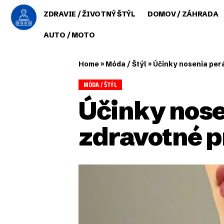
ZDRAVIE / ŽIVOTNÝ ŠTÝL
DOMOV / ZÁHRADA
AUTO / MOTO
Home
»
Móda / Štýl
»
Účinky nosenia per
MÓDA / ŠTÝL
Účinky nose
zdravotné 