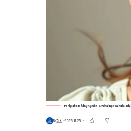
Perly ako módny symbol a zdroj upokojenia. Obj
BY
O.K.
2025.11.25.