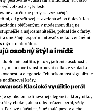
erly, pestované v Austrálii a Indonézii, sú často
ivú veľkosť a sýty lesk.
ované ako čierne perly, sa vyznačujú
ňmi, od grafitovej cez zelenú až po fialovú. Ich
mimoriadne obľúbenými v modernom dizajne.
tupnejšie a najrozmanitejšie, pokiaľ ide o farby,
abilita umožňuje experimentovať s nekonvenčnými
s inými materiálmi.
jú osobný štýl a imidž
n doplnenie outfitu; je to vyjadrenie osobnosti,
Perly majú moc transformovať celkový vzhľad a
ikovanosti a elegancie. Ich prítomnosť signalizuje
e nadčasovej krásy.
kovanosť: Klasické využitie perál
k je symbolom rafinovanej elegancie, ktorý nikdy
krátky choker, alebo dlhý reťazec perál, vždy
m. Perlové náušnice, či už malé puzety alebo