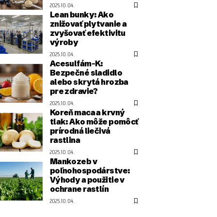
2025.10.04.
Lean bunky: Ako
znižovať plytvanie a
zvyšovať efektivitu
výroby
2025.10.04.
Acesulfám-K:
Bezpečné sladidlo
alebo skrytá hrozba
pre zdravie?
2025.10.04.
Koreň maca a krvný
tlak: Ako môže pomôcť
prírodná liečivá
rastlina
2025.10.04.
Mankozeb v
poľnohospodárstve:
Výhody a použitie v
ochrane rastlín
2025.10.04.