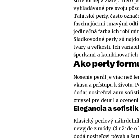
striebornej a zlatej. Tieto p
vyhľadávané pre svoju pôsob
Tahitské perly, často označ
fascinujúcimi tmavými odtie
jedinečná farba ich robí 
Sladkovodné perly sú najdos
tvary a veľkosti. Ich vari
šperkami a kombinovať ich 
Ako perly formu
Nosenie perál je viac než le
vkusu a prístupu k životu. 
dodať nositeľovi auru sofist
zmysel pre detail a oceneni
Elegancia a sofisti
Klasický perlový náhrdelní
nevyjde z módy. Či už ide o 
dodá nositeľovi pôvab a šar