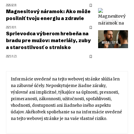
2026.02.01.
Magnesitový náramok: Ako môže
posilniť tvoju energiu a zdravie
MÓDA / ŠTÝL
2025.10.11.
Sprievodca výberom hrebeňa na
bradu pre mužov: materiály, zuby
MÓDA / ŠTÝL
a starostlivosť o strnisko
2025.11.23.
Informácie uvedené na tejto webovej stránke slúžia len
na zábavné účely. Neposkytujeme žiadne záruky,
výslovné ani implicitné, týkajúce sa úplnosti, presnosti,
primeranosti, zákonnosti, užitočnosti, spoľahlivosti,
vhodnosti, dostupnosti ani žiadneho iného aspektu
údajov. Akékoľvek spoliehanie sa na informácie uvedené
na tejto webovej stránke je na vaše vlastné riziko.