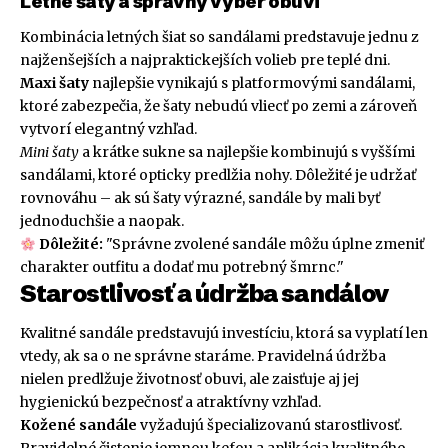
Letné šaty a správny výber obuvi
Kombinácia letných šiat so sandálami predstavuje jednu z
najženšejších a najpraktickejších volieb pre teplé dni.
Maxi šaty
najlepšie vynikajú s platformovými sandálami,
ktoré zabezpečia, že šaty nebudú vliecť po zemi a zároveň
vytvorí elegantný vzhľad.
Mini šaty
a krátke sukne sa najlepšie kombinujú s vyššími
sandálami, ktoré opticky predlžia nohy. Dôležité je udržať
rovnováhu – ak sú šaty výrazné, sandále by mali byť
jednoduchšie a naopak.
Dôležité:
"Správne zvolené sandále môžu úplne zmeniť
charakter outfitu a dodať mu potrebný šmrnc."
Starostlivosť a údržba sandálov
Kvalitné sandále predstavujú investíciu, ktorá sa vyplatí len
vtedy, ak sa o ne správne staráme. Pravidelná údržba
nielen predlžuje životnosť obuvi, ale zaisťuje aj jej
hygienickú bezpečnosť a atraktívny vzhľad.
Kožené sandále
vyžadujú špecializovanú starostlivosť.
Pravidelné čistenie jemnou kefou a aplikácia kvalitného