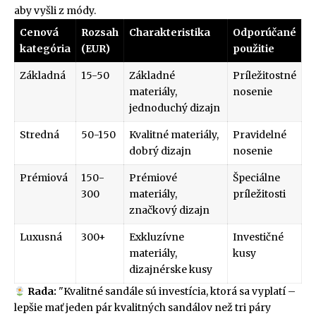
aby vyšli z módy.
Cenová
Rozsah
Charakteristika
Odporúčané
kategória
(EUR)
použitie
Základná
15-50
Základné
Príležitostné
materiály,
nosenie
jednoduchý dizajn
Stredná
50-150
Kvalitné materiály,
Pravidelné
dobrý dizajn
nosenie
Prémiová
150-
Prémiové
Špeciálne
300
materiály,
príležitosti
značkový dizajn
Luxusná
300+
Exkluzívne
Investičné
materiály,
kusy
dizajnérske kusy
Rada:
"Kvalitné sandále sú investícia, ktorá sa vyplatí –
lepšie mať jeden pár kvalitných sandálov než tri páry