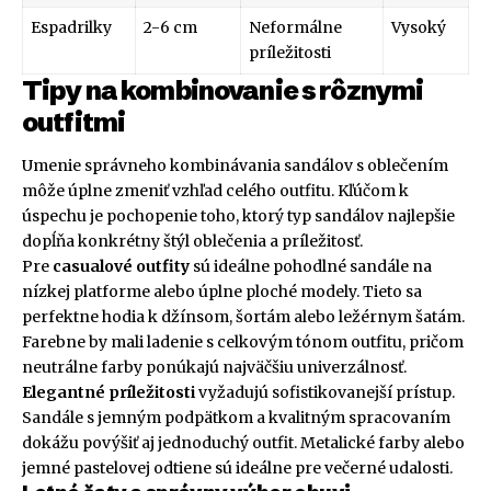
Espadrilky
2-6 cm
Neformálne
Vysoký
príležitosti
Tipy na kombinovanie s rôznymi
outfitmi
Umenie správneho kombinávania sandálov s oblečením
môže úplne zmeniť vzhľad celého outfitu. Kľúčom k
úspechu je pochopenie toho, ktorý typ sandálov najlepšie
dopĺňa konkrétny štýl oblečenia a príležitosť.
Pre
casualové outfity
sú ideálne pohodlné sandále na
nízkej platforme alebo úplne ploché modely. Tieto sa
perfektne hodia k džínsom, šortám alebo ležérnym šatám.
Farebne by mali ladenie s celkovým tónom outfitu, pričom
neutrálne farby ponúkajú najväčšiu univerzálnosť.
Elegantné príležitosti
vyžadujú sofistikovanejší prístup.
Sandále s jemným podpätkom a kvalitným spracovaním
dokážu povýšiť aj jednoduchý outfit. Metalické farby alebo
jemné pastelovej odtiene sú ideálne pre večerné udalosti.