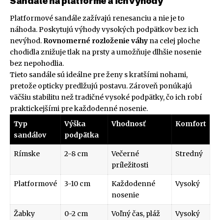
Sandále na platforme a ich výhody
Platformové sandále zažívajú renesanciu a nie je to
náhoda. Poskytujú výhody vysokých podpätkov bez ich
nevýhod.
Rovnomerné rozloženie váhy
na celej ploche
chodidla znižuje tlak na prsty a umožňuje dlhšie nosenie
bez nepohodlia.
Tieto sandále sú ideálne pre ženy s kratšími nohami,
pretože opticky predlžujú postavu. Zároveň ponúkajú
väčšiu stabilitu než tradičné vysoké podpätky, čo ich robí
praktickejšími pre každodenné nosenie.
Typ
Výška
Vhodnosť
Komfort
sandálov
podpätka
Rímske
2-8 cm
Večerné
Stredný
príležitosti
Platformové
3-10 cm
Každodenné
Vysoký
nosenie
Žabky
0-2 cm
Voľný čas, pláž
Vysoký