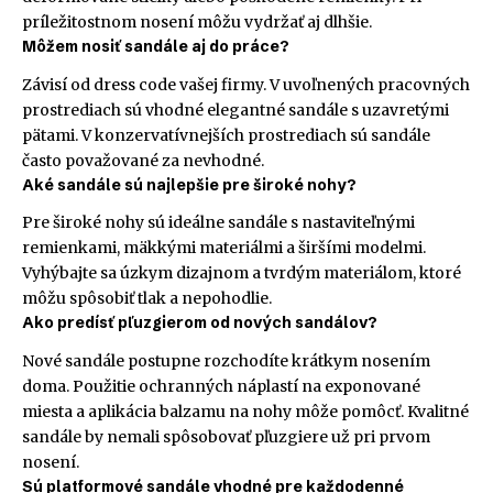
príležitostnom nosení môžu vydržať aj dlhšie.
Môžem nosiť sandále aj do práce?
Závisí od dress code vašej firmy. V uvoľnených pracovných
prostrediach sú vhodné elegantné sandále s uzavretými
pätami. V konzervatívnejších prostrediach sú sandále
často považované za nevhodné.
Aké sandále sú najlepšie pre široké nohy?
Pre široké nohy sú ideálne sandále s nastaviteľnými
remienkami, mäkkými materiálmi a širšími modelmi.
Vyhýbajte sa úzkym dizajnom a tvrdým materiálom, ktoré
môžu spôsobiť tlak a nepohodlie.
Ako predísť pľuzgierom od nových sandálov?
Nové sandále postupne rozchodíte krátkym nosením
doma. Použitie ochranných náplastí na exponované
miesta a aplikácia balzamu na nohy môže pomôcť. Kvalitné
sandále by nemali spôsobovať pľuzgiere už pri prvom
nosení.
Sú platformové sandále vhodné pre každodenné