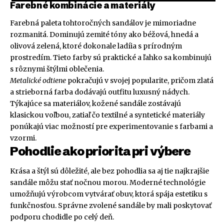
Farebné kombinácie a materiály
Farebná paleta tohtoročných sandálov je mimoriadne
rozmanitá. Dominujú zemité tóny ako béžová, hnedá a
olivová zelená, ktoré dokonale ladíia s prírodným
prostredím. Tieto farby sú praktické a ľahko sa kombinujú
s rôznymi štýlmi oblečenia.
Metalické odtiene
pokračujú v svojej popularite, pričom zlatá
a strieborná farba dodávajú outfitu luxusný nádych.
Týkajúce sa materiálov, kožené sandále zostávajú
klasickou voľbou, zatiaľ čo textilné a syntetické materiály
ponúkajú viac možností pre experimentovanie s farbami a
vzormi.
Pohodlie ako priorita pri výbere
Krása a štýl sú dôležité, ale bez pohodlia sa aj tie najkrajšie
sandále môžu stať nočnou morou. Moderné technológie
umožňujú výrobcom vytvárať obuv, ktorá spája estetiku s
funkčnosťou. Správne zvolené sandále by mali poskytovať
podporu chodidle po celý deň.