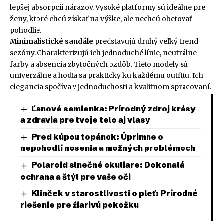
lepšej absorpcii nárazov. Vysoké platformy sú ideálne pre
ženy, ktoré chcú získať na výške, ale nechcú obetovať
pohodlie.
Minimalistické sandále
predstavujú druhý veľký trend
sezóny. Charakterizujú ich jednoduché línie, neutrálne
farby a absencia zbytočných ozdôb. Tieto modely sú
univerzálne a hodia sa prakticky ku každému outfitu. Ich
elegancia spočíva v jednoduchosti a kvalitnom spracovaní.
Ľanové semienka: Prírodný zdroj krásy
a zdravia pre tvoje telo aj vlasy
Pred kúpou topánok: Úprimne o
nepohodlí nosenia a možných problémoch
Polaroid slnečné okuliare: Dokonalá
ochrana a štýl pre vaše oči
Klinček v starostlivosti o pleť: Prírodné
riešenie pre žiarivú pokožku