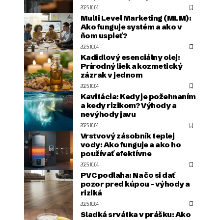
2025.10.04.
Multi Level Marketing (MLM):
Ako funguje systém a ako v
ňom uspieť?
2025.10.04.
Kadidlový esenciálny olej:
Prírodný liek a kozmetický
zázrak v jednom
2025.10.04.
Kavitácia: Kedy je požehnaním
a kedy rizikom? Výhody a
nevýhody javu
2025.10.04.
Vrstvový zásobník teplej
vody: Ako funguje a ako ho
používať efektívne
2025.10.04.
PVC podlaha: Na čo si dať
pozor pred kúpou – výhody a
riziká
2025.10.04.
Sladká srvátka v prášku: Ako