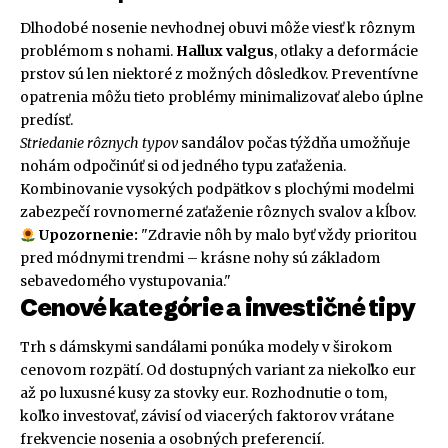
Dlhodobé nosenie nevhodnej obuvi môže viesť k rôznym
problémom s nohami.
Hallux valgus
, otlaky a deformácie
prstov sú len niektoré z možných dôsledkov. Preventívne
opatrenia môžu tieto problémy minimalizovať alebo úplne
predísť.
Striedanie rôznych typov
sandálov počas týždňa umožňuje
nohám odpočinúť si od jedného typu zaťaženia.
Kombinovanie vysokých podpätkov s plochými modelmi
zabezpečí rovnomerné zaťaženie rôznych svalov a kĺbov.
Upozornenie:
"Zdravie nôh by malo byť vždy prioritou
pred módnymi trendmi – krásne nohy sú základom
sebavedomého vystupovania."
Cenové kategórie a investičné tipy
Trh s dámskymi sandálami ponúka modely v širokom
cenovom rozpätí. Od dostupných variant za niekoľko eur
až po luxusné kusy za stovky eur. Rozhodnutie o tom,
koľko investovať, závisí od viacerých faktorov vrátane
frekvencie nosenia a osobných preferencií.