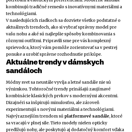
potrebám a estetickým preferenciám. Moderné sandále
kombinujú tradičné remeslo s inovatívnymi materiálmi a
technológiami.
V nasledujúcich riadkoch sa dozviete všetko podstatné o
aktuálnych trendoch, ako si vybrať správny model pre
vašu nohu a aké sú najlepšie spôsoby kombinovania s
rôznymi outfitmi. Pripravili sme pre vás komplexný
sprievodca, ktorý vám pomôže zorientovať sa v pestrej
ponuke a urobiť správne rozhodnutie pri kúpe.
Aktuálne trendy v dámskych
sandáloch
Módny svet sa neustále vyvíja a letné sandále nie sú
výnimkou. Tohtoročné trendy prinášajú zaujímavé
kombinácie klasických prvkov s modernými akcentmi.
Dizajnéri sa inšpirujú minulosťou, ale zároveň
experimentujú s novými materiálmi a technológiami.
Najvýraznejším trendom sú
platformové sandále
, ktoré
sa vracajú v plnej sile. Tieto modely nielen opticky
predlžujú nohy, ale poskytujú aj dodatočný komfort vďaka