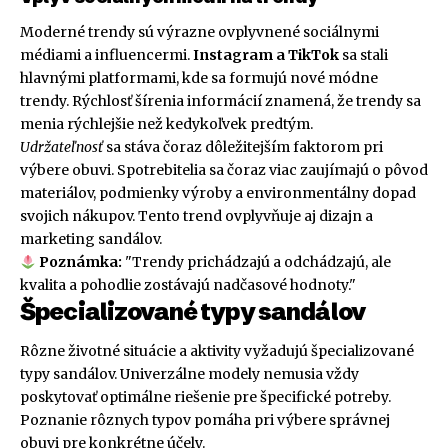
Moderné trendy sú výrazne ovplyvnené sociálnymi
médiami a influencermi.
Instagram a TikTok
sa stali
hlavnými platformami, kde sa formujú nové módne
trendy. Rýchlosť šírenia informácií znamená, že trendy sa
menia rýchlejšie než kedykoľvek predtým.
Udržateľnosť
sa stáva čoraz dôležitejším faktorom pri
výbere obuvi. Spotrebitelia sa čoraz viac zaujímajú o pôvod
materiálov, podmienky výroby a environmentálny dopad
svojich nákupov. Tento trend ovplyvňuje aj dizajn a
marketing sandálov.
Poznámka:
"Trendy prichádzajú a odchádzajú, ale
kvalita a pohodlie zostávajú nadčasové hodnoty."
Špecializované typy sandálov
Rôzne životné situácie a aktivity vyžadujú špecializované
typy sandálov. Univerzálne modely nemusia vždy
poskytovať optimálne riešenie pre špecifické potreby.
Poznanie rôznych typov pomáha pri výbere správnej
obuvi pre konkrétne účely.