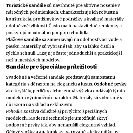
Turistické sandále
sú navrhnuté pre aktívne nosenie v
náročných podmienkach. Charakterizuje ich robustná
konštrukcia, protišmykové podrážky a kvalitné materiály
odolné voči vlhkosti. Často majú nastaviteľné remienky a
poskytujú maximálnu podporu chodidla.
Plážové sandále
sa zameriavajú na odolnosť voči vode a
piesku. Materiály sú vybrané tak, aby sa ľahko čistili a
rýchlo schnuli. Dizajn je často jednoduchší a praktickejší
než u mestských modelov.
Sandále pre špeciálne príležitosti
Svadobné a večerné sandále predstavujú samostatnú
kategóriu s dôrazom na eleganciu a luxus.
Ozdobné prvky
ako kryštály, perličky alebo jemná výšivka dodávajú týmto
modelom výnimočný charakter. Materiály sú vyberané s
dôrazom na vzhľad a exkluzivitu.
Pohodlie
zostáva dôležité aj pri týchto špeciálnych
modeloch. Moderné technológie umožňujú skryť
podporné prvky tak, aby nenarušili elegantný vzhľad.
Gélové vložky a anatomicky tvarované stielky môžu byť