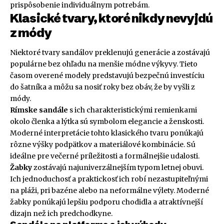
prispôsobenie individuálnym potrebám.
Klasické tvary, ktoré nikdy nevyjdú
z módy
Niektoré tvary sandálov preklenujú generácie a zostávajú
populárne bez ohľadu na menšie módne výkyvy. Tieto
časom overené modely predstavujú bezpečnú investíciu
do šatníka a môžu sa nosiť roky bez obáv, že by vyšli z
módy.
Rímske sandále
s ich charakteristickými remienkami
okolo členka a lýtka sú symbolom elegancie a ženskosti.
Moderné interpretácie tohto klasického tvaru ponúkajú
rôzne výšky podpätkov a materiálové kombinácie. Sú
ideálne pre večerné príležitosti a formálnejšie udalosti.
Žabky
zostávajú najuniverzálnejším typom letnej obuvi.
Ich jednoduchosť a praktickosť ich robí nezastupiteľnými
na pláži, pri bazéne alebo na neformálne výlety. Moderné
žabky ponúkajú lepšiu podporu chodidla a atraktívnejší
dizajn než ich predchodkyne.