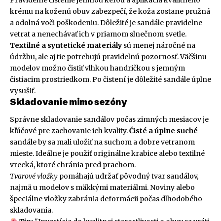
krému na koženú obuv zabezpečí, že koža zostane pružná
a odolná voči poškodeniu. Dôležité je sandále pravidelne
vetrat a nenechávať ich v priamom slnečnom svetle.
Textilné a syntetické materiály
sú menej náročné na
údržbu, ale aj tie potrebujú pravidelnú pozornosť. Väčšinu
modelov možno čistiť vlhkou handričkou s jemným
čistiacim prostriedkom. Po čistení je dôležité sandále úplne
vysušiť.
Skladovanie mimo sezóny
Správne skladovanie sandálov počas zimných mesiacov je
kľúčové pre zachovanie ich kvality.
Čisté a úplne suché
sandále by sa mali uložiť na suchom a dobre vetranom
mieste. Ideálne je použiť originálne krabice alebo textilné
vrecká, ktoré chránia pred prachom.
Tvarové vložky
pomáhajú udržať pôvodný tvar sandálov,
najmä u modelov s mäkkými materiálmi. Noviny alebo
špeciálne vložky zabránia deformácii počas dlhodobého
skladovania.