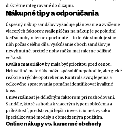
diskrétne integrované do dizajnu.
Nákupné tipy a odporúčania
Úspešný nákup sandálov vyžaduje plánovanie a zváženie
viacerých faktorov.
Najlepší čas
na nákup je popoludní,
keď sú nohy mierne opuchnuté – to lepšie simuluje stav
nôh počas celého dňa. Vyskúšanie oboch sandálov je
nevyhnutné, pretože nohy môžu mať mierne odlišné
veľkosti.
Kvalita materiálov
by mala byť prioritou pred cenou.
Nekvalitné materiály môžu spôsobiť nepohodlie, alergické
reakcie a rýchle opotrebenie. Kontrola švov, lepenia a
celkového spracovania pomáha identifikovať kvalitné
kusy.
Univerzálnosť
je dôležitým faktorom pri rozhodovaní.
Sandále, ktoré sa hodia k viacerým typom oblečenia a
príležitostí, predstavujú lepšiu investíciu než vysoko
špecializované modely s obmedzeným použitím.
Online nákupy vs. kamenné obchody