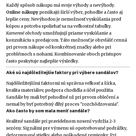
Každý spôsob nákupu má svoje výhody a nevýhody.
Online nákupy
ponúkajú širší výber, pohodlie a často aj
lepšie ceny. Nevýhodou je nemožnosť vyskúšania pred
kúpou a potreba spoliehať sa na veľkostné tabuľky.
Kamenné obchody
umožňujují priame vyskúšanie a
konzultáciu s predajcom. Táto možnosť je obzvlášť cenná
pri prvom nákupe od konkrétnej značky alebo pri
problémoch s nohami. Kombinovanie oboch prístupov
často poskytuje najlepšie výsledky.
Aké sú najdôležitejšie faktory pri výbere sandálov?
Najdôležitejšími faktormi sú správna veľkosť a šírka,
kvalita materiálov, podpora chodidla a účel použitia.
Sandále by mali byť pohodlné už pri prvom oblečení a
nemal by byť potrebný dlhý proces "rozchôdzovania".
Ako často by som mala meniť sandále?
Kvalitné sandále pri pravidelnom nosení vydržia 2-3
sezóny. Signálmi pre výmenu sú opotrebované podrážky,
deformované stielky alebo poškodené remienky. Pri