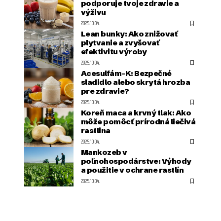
podporuje tvoje zdravie a
výživu
2025.10.04.
Lean bunky: Ako znižovať
plytvanie a zvyšovať
efektivitu výroby
2025.10.04.
Acesulfám-K: Bezpečné
sladidlo alebo skrytá hrozba
pre zdravie?
2025.10.04.
Koreň maca a krvný tlak: Ako
môže pomôcť prírodná liečivá
rastlina
2025.10.04.
Mankozeb v
poľnohospodárstve: Výhody
a použitie v ochrane rastlín
2025.10.04.