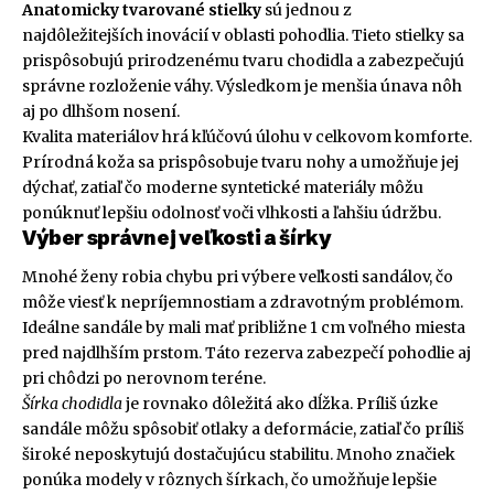
Anatomicky tvarované stielky
sú jednou z
najdôležitejších inovácií v oblasti pohodlia. Tieto stielky sa
prispôsobujú prirodzenému tvaru chodidla a zabezpečujú
správne rozloženie váhy. Výsledkom je menšia únava nôh
aj po dlhšom nosení.
Kvalita materiálov hrá kľúčovú úlohu v celkovom komforte.
Prírodná koža sa prispôsobuje tvaru nohy a umožňuje jej
dýchať, zatiaľ čo moderne syntetické materiály môžu
ponúknuť lepšiu odolnosť voči vlhkosti a ľahšiu údržbu.
Výber správnej veľkosti a šírky
Mnohé ženy robia chybu pri výbere veľkosti sandálov, čo
môže viesť k nepríjemnostiam a zdravotným problémom.
Ideálne sandále by mali mať približne 1 cm voľného miesta
pred najdlhším prstom. Táto rezerva zabezpečí pohodlie aj
pri chôdzi po nerovnom teréne.
Šírka chodidla
je rovnako dôležitá ako dĺžka. Príliš úzke
sandále môžu spôsobiť otlaky a deformácie, zatiaľ čo príliš
široké neposkytujú dostačujúcu stabilitu. Mnoho značiek
ponúka modely v rôznych šírkach, čo umožňuje lepšie