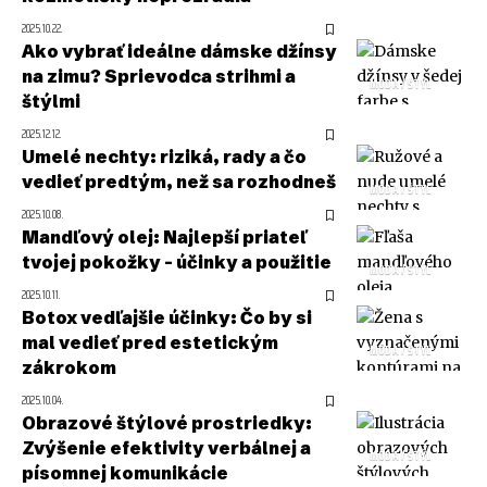
2025.10.22.
Ako vybrať ideálne dámske džínsy
na zimu? Sprievodca strihmi a
MÓDA / ŠTÝL
štýlmi
2025.12.12.
Umelé nechty: riziká, rady a čo
vedieť predtým, než sa rozhodneš
MÓDA / ŠTÝL
2025.10.08.
Mandľový olej: Najlepší priateľ
tvojej pokožky – účinky a použitie
MÓDA / ŠTÝL
2025.10.11.
Botox vedľajšie účinky: Čo by si
mal vedieť pred estetickým
MÓDA / ŠTÝL
zákrokom
2025.10.04.
Obrazové štýlové prostriedky:
Zvýšenie efektivity verbálnej a
MÓDA / ŠTÝL
písomnej komunikácie