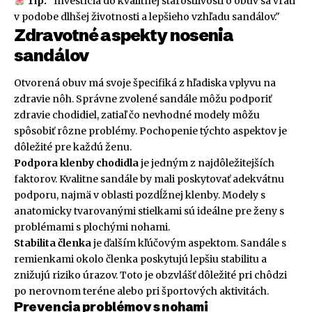
Tip:
"Investícia do kvalitnej starostlivosti o obuv sa vráti
v podobe dlhšej životnosti a lepšieho vzhľadu sandálov."
Zdravotné aspekty nosenia
sandálov
Otvorená obuv má svoje špecifiká z hľadiska vplyvu na
zdravie nôh. Správne zvolené sandále môžu podporiť
zdravie chodidiel, zatiaľ čo nevhodné modely môžu
spôsobiť rôzne problémy. Pochopenie týchto aspektov je
dôležité pre každú ženu.
Podpora klenby chodidla
je jedným z najdôležitejších
faktorov. Kvalitne sandále by mali poskytovať adekvátnu
podporu, najmä v oblasti pozdĺžnej klenby. Modely s
anatomicky tvarovanými stielkami sú ideálne pre ženy s
problémami s plochými nohami.
Stabilita členka
je ďalším kľúčovým aspektom. Sandále s
remienkami okolo členka poskytujú lepšiu stabilitu a
znižujú riziko úrazov. Toto je obzvlášť dôležité pri chôdzi
po nerovnom teréne alebo pri športových aktivitách.
Prevencia problémov s nohami