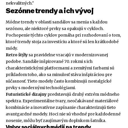
nekvalitných."
Sezónne trendy a ich vývoj
Módne trendy v oblasti sandálov sa menia s každou
sezónou, ale niektoré prvky sa opakujú v cykloch.
Pochopenie týchto cyklov pomáha pri rozhodovaní o tom,
ktoré trendy stoja za investíciu a ktoré sú len krátkodobé
módy.
Retro štýly
sa pravidelne vracajú v modernizovanej
podobe. Sandále inšpirované 70. rokmi s ich
charakteristickými platformami a zemitými farbami sú
príkladom toho, ako sa minulosť stáva inšpiráciou pre
súčasnosť. Tieto modely často kombinujú nostalgické
prvky s modernými technológiami.
Futuristické dizajny
predstavujú druhý extrém módneho
spektra. Experimentálne tvary, neočakávané materiálové
kombinácie a inovatívne zapínanie charakterizujú tieto
avantgardné modely. Hoci nie sú vhodné pre každodenné
nosenie, môžu byť zaujímavým doplnkom šatníka.
Vplyv sociálnych médií na trendy