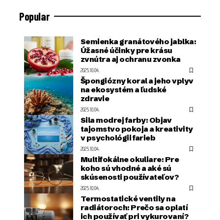
Popular
Semienka granátového jablka:
Úžasné účinky pre krásu
zvnútra aj ochranu zvonka
2025.10.04.
Špongiózny koral a jeho vplyv
na ekosystém a ľudské
zdravie
2025.10.04.
Sila modrej farby: Objav
tajomstvo pokoja a kreativity
v psychológii farieb
2025.10.04.
Multifokálne okuliare: Pre
koho sú vhodné a aké sú
skúsenosti používateľov?
2025.10.04.
Termostatické ventily na
radiátoroch: Prečo sa oplatí
ich používať pri vykurovaní?