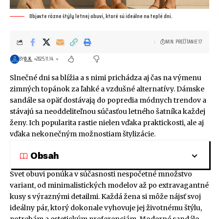
Objavte rôzne štýly letnej obuvi, ktoré sú ideálne na teplé dni.
MIN. PREČÍTANIE 17
BY
O.K.
2025.11.14.
Slnečné dni sa blížia a s nimi prichádza aj čas na výmenu
zimných topánok za ľahké a vzdušné alternatívy. Dámske
sandále sa opäť dostávają do popredia módnych trendov a
stávajú sa neoddeliteľnou súčasťou letného šatníka každej
ženy. Ich popularita rastie nielen vďaka praktickosti, ale aj
vďaka nekonečným možnostiam štylizácie.
Obsah
Svet obuvi ponúka v súčasnosti nespočetné množstvo
variant, od minimalistických modelov až po extravagantné
kusy s výraznými detailmi. Každá žena si môže nájsť svoj
ideálny pár, ktorý dokonale vyhovuje jej životnému štýlu,