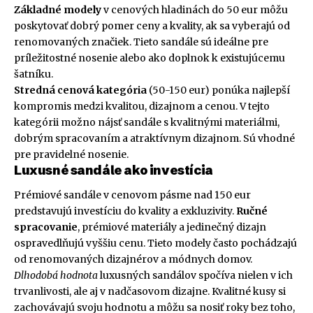
Základné modely
v cenových hladinách do 50 eur môžu
poskytovať dobrý pomer ceny a kvality, ak sa vyberajú od
renomovaných značiek. Tieto sandále sú ideálne pre
príležitostné nosenie alebo ako doplnok k existujúcemu
šatníku.
Stredná cenová kategória
(50-150 eur) ponúka najlepší
kompromis medzi kvalitou, dizajnom a cenou. V tejto
kategórii možno nájsť sandále s kvalitnými materiálmi,
dobrým spracovaním a atraktívnym dizajnom. Sú vhodné
pre pravidelné nosenie.
Luxusné sandále ako investícia
Prémiové sandále v cenovom pásme nad 150 eur
predstavujú investíciu do kvality a exkluzivity.
Ručné
spracovanie
, prémiové materiály a jedinečný dizajn
ospravedlňujú vyššiu cenu. Tieto modely často pochádzajú
od renomovaných dizajnérov a módnych domov.
Dlhodobá hodnota
luxusných sandálov spočíva nielen v ich
trvanlivosti, ale aj v nadčasovom dizajne. Kvalitné kusy si
zachovávajú svoju hodnotu a môžu sa nosiť roky bez toho,