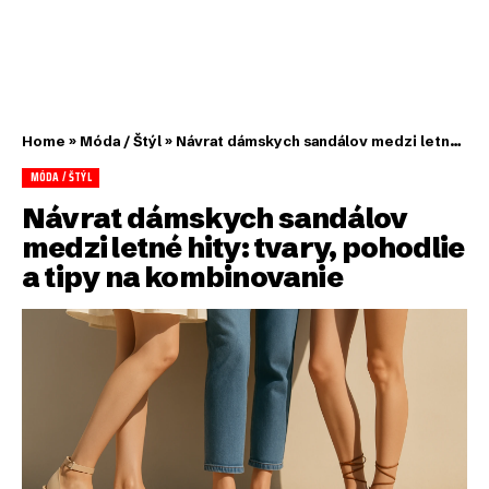
Home
»
Móda / Štýl
»
Návrat dámskych sandálov medzi letné hity: tvary, pohodlie a tipy na kombinovanie
MÓDA / ŠTÝL
Návrat dámskych sandálov
medzi letné hity: tvary, pohodlie
a tipy na kombinovanie