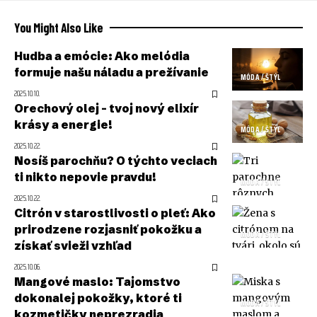
You Might Also Like
Hudba a emócie: Ako melódia
formuje našu náladu a prežívanie
MÓDA / ŠTÝL
2025.10.10.
Orechový olej – tvoj nový elixír
krásy a energie!
MÓDA / ŠTÝL
2025.10.22.
Nosíš parochňu? O týchto veciach
ti nikto nepovie pravdu!
MÓDA / ŠTÝL
2025.10.22.
Citrón v starostlivosti o pleť: Ako
prirodzene rozjasniť pokožku a
MÓDA / ŠTÝL
získať svieži vzhľad
2025.10.06.
Mangové maslo: Tajomstvo
dokonalej pokožky, ktoré ti
MÓDA / ŠTÝL
kozmetičky neprezradia