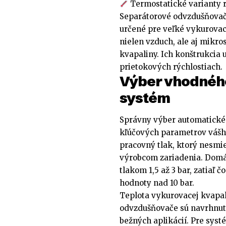
Termostatické varianty 
Separátorové odvzdušňovače
určené pre veľké vykurovac
nielen vzduch, ale aj mikro
kvapaliny. Ich konštrukcia
prietokových rýchlostiach.
Výber vhodného
systém
Správny výber automatické
kľúčových parametrov vášh
pracovný tlak, ktorý nesmi
výrobcom zariadenia. Domá
tlakom 1,5 až 3 bar, zatiaľ
hodnoty nad 10 bar.
Teplota vykurovacej kvapali
odvzdušňovače sú navrhnuté
bežných aplikácií. Pre syst