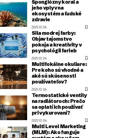
Špongiózny koral a
jeho vplyv na
ekosystém a ľudské
zdravie
2025.10.04.
Sila modrej farby:
Objav tajomstvo
pokoja a kreativity v
psychológii farieb
2025.10.04.
Multifokálne okuliare:
Pre koho sú vhodné a
aké sú skúsenosti
používateľov?
2025.10.04.
Termostatické ventily
na radiátoroch: Prečo
sa oplatí ich používať
pri vykurovaní?
2025.10.04.
Multi Level Marketing
(MLM): Ako funguje
systém a ako v ňom