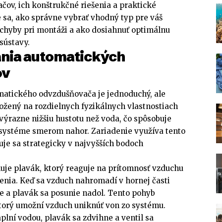
ov, ich konštrukčné riešenia a praktické
e sa, ako správne vybrať vhodný typ pre váš
 chyby pri montáži a ako dosiahnuť optimálnu
sústavy.
ania automatických
ov
atického odvzdušňovača je jednoduchý, ale
žený na rozdielnych fyzikálnych vlastnostiach
výrazne nižšiu hustotu než voda, čo spôsobuje
 systéme smerom nahor. Zariadenie využíva tento
uje sa strategicky v najvyšších bodoch
uje plavák, ktorý reaguje na prítomnosť vzduchu
enia. Keď sa vzduch nahromadí v hornej časti
e a plavák sa posunie nadol. Tento pohyb
ktorý umožní vzduch uniknúť von zo systému.
lní vodou, plavák sa zdvihne a ventil sa