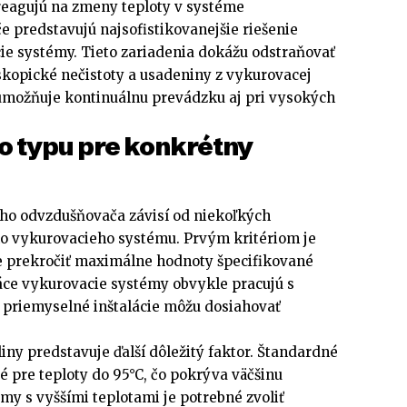
reagujú na zmeny teploty v systéme
 predstavujú najsofistikovanejšie riešenie
ie systémy. Tieto zariadenia dokážu odstraňovať
skopické nečistoty a usadeniny z vykurovacej
 umožňuje kontinuálnu prevádzku aj pri vysokých
 typu pre konkrétny
ho odvzdušňovača závisí od niekoľkých
o vykurovacieho systému. Prvým kritériom je
e prekročiť maximálne hodnoty špecifikované
ce vykurovacie systémy obvykle pracujú s
 čo priemyselné inštalácie môžu dosiahovať
ny predstavuje ďalší dôležitý faktor. Štandardné
 pre teploty do 95°C, čo pokrýva väčšinu
émy s vyššími teplotami je potrebné zvoliť