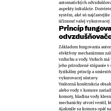
automatických odvzdušňovač
aspekty inštalácie. Dozviet
systém, aké sú najčastejšie
účinnosť vašej vykurovacej 
Princíp fungov
odvzdušňovač
Základom fungovania autom
efektívny mechanizmus zalo
vzduchu a vody. Vzduch má 
jeho prirodzené stúpanie v
fyzikálny princíp a umiestň
vykurovacej sústavy.
Vnútorná konštrukcia obsah
alebo vody v komore zariad
komory, hladina vody klesn
mechanicky otvorí ventil, 
Ajakmile sa komora opäť nap