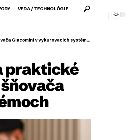
VODY
VEDA / TECHNOLÓGIE
ača Giacomini v vykurovacích systémoch
a praktické
ušňovača
témoch