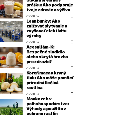
prášku: Ako podporuje
tvoje zdravie a výživu
2025.10.04.
Lean bunky: Ako
znižovať plytvanie a
zvyšovať efektivitu
výroby
2025.10.04.
Acesulfám-K:
Bezpečné sladidlo
alebo skrytá hrozba
pre zdravie?
2025.10.04.
Koreň maca a krvný
tlak: Ako môže pomôcť
prírodná liečivá
rastlina
2025.10.04.
Mankozeb v
poľnohospodárstve:
Výhody a použitie v
ochrane rastlín