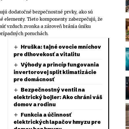
ujú dodatočné bezpečnostné prvky, ako sú
čné elementy. Tieto komponenty zabezpečujú, že
úť vzduch zvonka a zároveň bránia úniku
prípadných poruchách.
Hruška: tajné ovocie mníchov
pre dlhovekosť a vitalitu
Výhody a princíp fungovania
invertorovej split klimatizácie
pre domácnosť
Bezpečnostný ventil na
elektrický bojler: Ako chráni váš
domov a rodinu
Funkcia a účinnosť
elektrických lapačov hmyzu pre