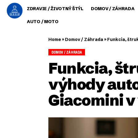
ZDRAVIE / ŽIVOTNÝ ŠTÝL
DOMOV / ZÁHRADA
AUTO / MOTO
Home
»
Domov / Záhrada
»
Funkcia, štru
DOMOV / ZÁHRADA
Funkcia, štr
výhody aut
Giacomini v