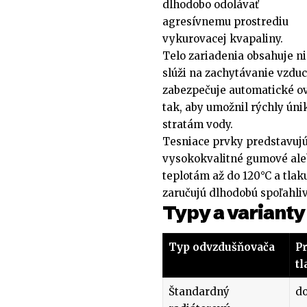
dlhodobo odolávať
agresívnemu prostrediu
vykurovacej kvapaliny.
Telo zariadenia obsahuje 
slúži na zachytávanie vzdu
zabezpečuje automatické ov
tak, aby umožnil rýchly ún
stratám vody.
Tesniace prvky predstavujú 
vysokokvalitné gumové aleb
teplotám až do 120°C a tla
zaručujú dlhodobú spoľahli
Typy a variant
Typ odvzdušňovača
P
tl
Štandardný
do