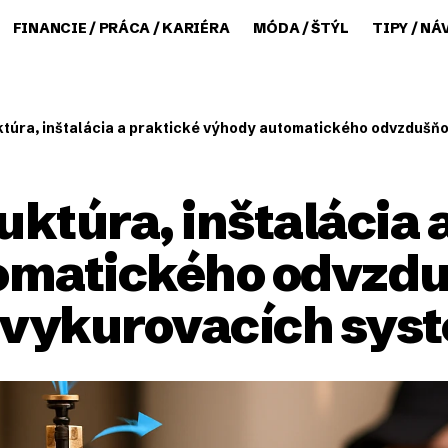
FINANCIE / PRÁCA / KARIÉRA
MÓDA / ŠTÝL
TIPY / NÁ
ktúra, inštalácia a praktické výhody automatického odvzdušňov
uktúra, inštalácia 
omatického odvzd
 vykurovacích sys