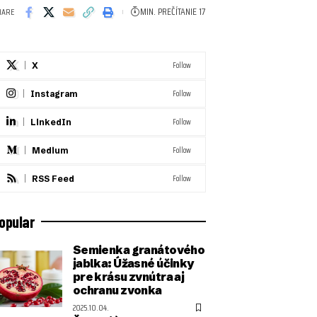
MIN. PREČÍTANIE 17
HARE
Follow
X
Follow
Instagram
Follow
LinkedIn
Follow
Medium
Follow
RSS Feed
opular
Semienka granátového
jablka: Úžasné účinky
pre krásu zvnútra aj
ochranu zvonka
2025.10.04.