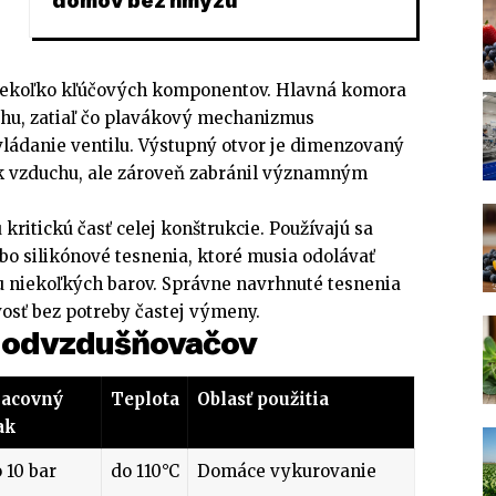
domov bez hmyzu
niekoľko kľúčových komponentov. Hlavná komora
chu, zatiaľ čo plavákový mechanizmus
ládanie ventilu. Výstupný otvor je dimenzovaný
ik vzduchu, ale zároveň zabránil významným
kritickú časť celej konštrukcie. Používajú sa
o silikónové tesnenia, ktoré musia odolávať
ku niekoľkých barov. Správne navrhnuté tesnenia
vosť bez potreby častej výmeny.
y odvzdušňovačov
racovný
Teplota
Oblasť použitia
ak
 10 bar
do 110°C
Domáce vykurovanie