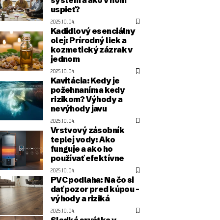
uspieť?
2025.10.04.
Kadidlový esenciálny
olej: Prírodný liek a
kozmetický zázrak v
jednom
2025.10.04.
Kavitácia: Kedy je
požehnaním a kedy
rizikom? Výhody a
nevýhody javu
2025.10.04.
Vrstvový zásobník
teplej vody: Ako
funguje a ako ho
používať efektívne
2025.10.04.
PVC podlaha: Na čo si
dať pozor pred kúpou –
výhody a riziká
2025.10.04.
Sladká srvátka v