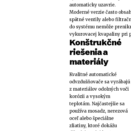
automaticky uzavrie.
Moderné verzie často obsah
spätné ventily alebo filtra
do systému nemôže prenikn
vykurovacej kvapaliny pri 
Konštrukčné
riešenia a
materiály
Kvalitné automatické
odvzdušňovače sa vyrábajú
z materiálov odolných voči
korózii a vysokým
teplotám. Najčastejšie sa
používa mosadz, nerezová
oceľ alebo špeciálne
zliatiny, ktoré dokážu