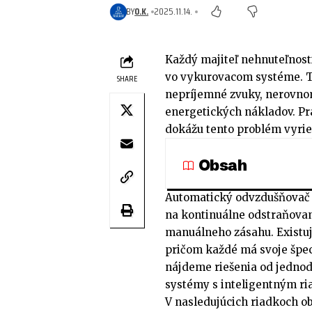
BY
O.K.
2025.11.14.
Každý majiteľ nehnuteľnost
vo vykurovacom systéme. T
SHARE
nepríjemné zvuky, nerovno
energetických nákladov. Prá
dokážu tento problém vyrieš
Obsah
Automatický odvzdušňovač 
na kontinuálne odstraňova
manuálneho zásahu. Existuje
pričom každé má svoje špecif
nájdeme riešenia od jednod
systémy s inteligentným ri
V nasledujúcich riadkoch o