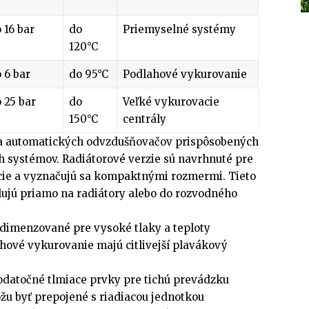
 16 bar
do
Priemyselné systémy
120°C
 6 bar
do 95°C
Podlahové vykurovanie
 25 bar
do
Veľké vykurovacie
150°C
centrály
ála automatických odvzdušňovačov prispôsobených
 systémov. Radiátorové verzie sú navrhnuté pre
cie a vyznačujú sa kompaktnými rozmermi. Tieto
alujú priamo na radiátory alebo do rozvodného
dimenzované pre vysoké tlaky a teploty
hové vykurovanie majú citlivejší plavákový
odatočné tlmiace prvky pre tichú prevádzku
u byť prepojené s riadiacou jednotkou