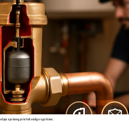
ečuje správny prietok vody v systéme.