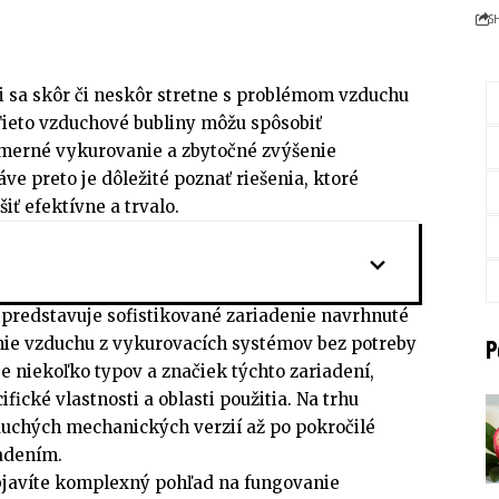
S
i sa skôr či neskôr stretne s problémom vzduchu
ieto vzduchové bubliny môžu spôsobiť
merné vykurovanie a zbytočné zvýšenie
ve preto je dôležité poznať riešenia, ktoré
iť efektívne a trvalo.
predstavuje sofistikované zariadenie navrhnuté
nie vzduchu z vykurovacích systémov bez potreby
P
 niekoľko typov a značiek týchto zariadení,
ické vlastnosti a oblasti použitia. Na trhu
uchých mechanických verzií až po pokročilé
adením.
bjavíte komplexný pohľad na fungovanie