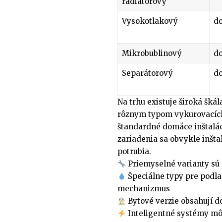
radiátorový
Vysokotlakový
do
Mikrobublinový
do
Separátorový
do
Na trhu existuje široká šk
rôznym typom vykurovacích
štandardné domáce inštalá
zariadenia sa obvykle inšt
potrubia.
Priemyselné varianty sú 
Špeciálne typy pre podla
mechanizmus
Bytové verzie obsahují d
Inteligentné systémy môž