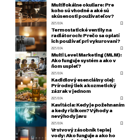
Multifokálne okuliare: Pre
koho sú vhodné a aké sú
skúsenosti používateľov?
2025.10.04.
Termostatické ventily na
radiátoroch: Prečo sa oplatí
ich používať pri vykurovaní?
2025.10.04.
Multi Level Marketing (MLM):
Ako funguje systém a ako v
ňom uspieť?
2025.10.04.
Kadidlový esenciálny olej:
Prírodný liek a kozmetický
zázrak v jednom
2025.10.04.
Kavitácia: Kedy je požehnaním
a kedy rizikom? Výhody a
nevýhody javu
2025.10.04.
Vrstvový zásobník teplej
vody: Ako funguje a ako ho