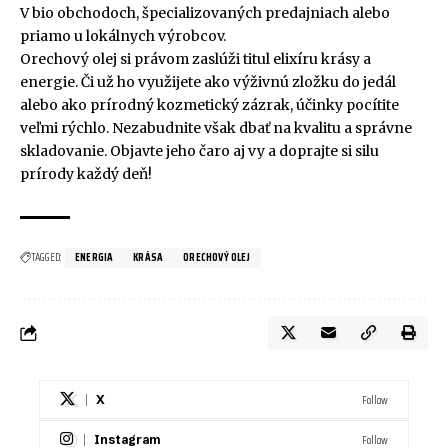
V bio obchodoch, špecializovaných predajniach alebo
priamo u lokálnych výrobcov.
Orechový olej si právom zaslúži titul elixíru krásy a
energie. Či už ho využijete ako výživnú zložku do jedál
alebo ako prírodný kozmetický zázrak, účinky pocítite
veľmi rýchlo. Nezabudnite však dbať na kvalitu a správne
skladovanie. Objavte jeho čaro aj vy a doprajte si silu
prírody každý deň!
TAGGED:
ENERGIA
KRÁSA
ORECHOVÝ OLEJ
Follow
X
Follow
Instagram