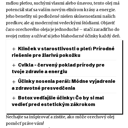
mdlou pleťou, suchými vlasmi alebo únavou, tento olej má
potenciál stať sa vaším novým elixírom krásy a energie.
Jeho benefity sú podložené nielen skúsenosťami našich
predkov, ale aj modernými vedeckými štúdiami. Objaviť
čaro orechového oleja je jednoduché – stačí zaradiť ho do
svojej rutiny a užívať si jeho blahodarné účinky každý deň.
Klinček v starostlivosti o pleť: Prírodné
riešenie pre žiarivú pokožku
Cvikla – červený poklad prírody pre
tvoje zdravie a energiu
Účinky nosenia perál: Módne vyjadrenie
a zdravotné presvedčenia
Botox vedľajšie účinky: Čo by si mal
vedieť pred estetickým zákrokom
Nechajte sa inšpirovať a zistite, ako môže orechový olej
pomôcť práve vám!