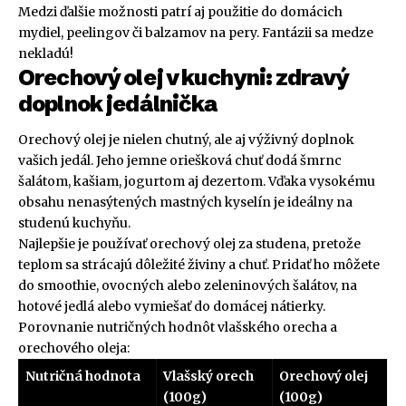
Medzi ďalšie možnosti patrí aj použitie do domácich
mydiel, peelingov či balzamov na pery. Fantázii sa medze
nekladú!
Orechový olej v kuchyni: zdravý
doplnok jedálnička
Orechový olej je nielen chutný, ale aj výživný doplnok
vašich jedál. Jeho jemne oriešková chuť dodá šmrnc
šalátom, kašiam, jogurtom aj dezertom. Vďaka vysokému
obsahu nenasýtených mastných kyselín je ideálny na
studenú kuchyňu.
Najlepšie je používať orechový olej za studena, pretože
teplom sa strácajú dôležité živiny a chuť. Pridať ho môžete
do smoothie, ovocných alebo zeleninových šalátov, na
hotové jedlá alebo vymiešať do domácej nátierky.
Porovnanie nutričných hodnôt vlašského orecha a
orechového oleja:
Nutričná hodnota
Vlašský orech
Orechový olej
(100g)
(100g)