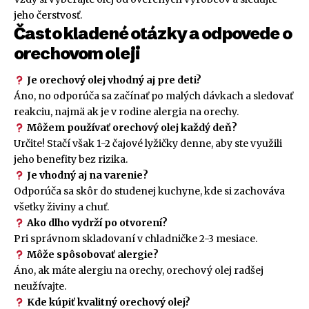
jeho čerstvosť.
Často kladené otázky a odpovede o
orechovom oleji
Je orechový olej vhodný aj pre deti?
Áno, no odporúča sa začínať po malých dávkach a sledovať
reakciu, najmä ak je v rodine alergia na orechy.
Môžem používať orechový olej každý deň?
Určite! Stačí však 1-2 čajové lyžičky denne, aby ste využili
jeho benefity bez rizika.
Je vhodný aj na varenie?
Odporúča sa skôr do studenej kuchyne, kde si zachováva
všetky živiny a chuť.
Ako dlho vydrží po otvorení?
Pri správnom skladovaní v chladničke 2-3 mesiace.
Môže spôsobovať alergie?
Áno, ak máte alergiu na orechy, orechový olej radšej
neužívajte.
Kde kúpiť kvalitný orechový olej?