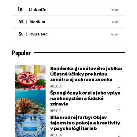
Follow
LinkedIn
Follow
Medium
Follow
RSS Feed
Popular
Semienka granátového jablka:
Úžasné účinky pre krásu
zvnútra aj ochranu zvonka
2025.10.04.
Špongiózny koral a jeho vplyv
na ekosystém a ľudské
zdravie
2025.10.04.
Sila modrej farby: Objav
tajomstvo pokoja a kreativity
v psychológii farieb
2025.10.04.