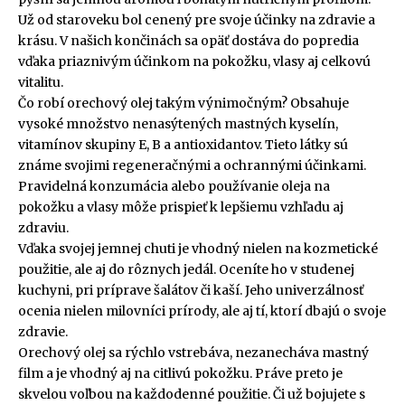
Už od staroveku bol cenený pre svoje účinky na zdravie a
krásu. V našich končinách sa opäť dostáva do popredia
vďaka priaznivým účinkom na pokožku, vlasy aj celkovú
vitalitu.
Čo robí orechový olej takým výnimočným? Obsahuje
vysoké množstvo nenasýtených mastných kyselín,
vitamínov skupiny E, B a antioxidantov. Tieto látky sú
známe svojimi regeneračnými a ochrannými účinkami.
Pravidelná konzumácia alebo používanie oleja na
pokožku a vlasy môže prispieť k lepšiemu vzhľadu aj
zdraviu.
Vďaka svojej jemnej chuti je vhodný nielen na kozmetické
použitie, ale aj do rôznych jedál. Oceníte ho v studenej
kuchyni, pri príprave šalátov či kaší. Jeho univerzálnosť
ocenia nielen milovníci prírody, ale aj tí, ktorí dbajú o svoje
zdravie.
Orechový olej sa rýchlo vstrebáva, nezanecháva mastný
film a je vhodný aj na citlivú pokožku. Práve preto je
skvelou voľbou na každodenné použitie. Či už bojujete s