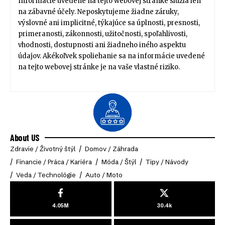
Informácie uvedené na tejto webovej stránke slúžia len
na zábavné účely. Neposkytujeme žiadne záruky,
výslovné ani implicitné, týkajúce sa úplnosti, presnosti,
primeranosti, zákonnosti, užitočnosti, spoľahlivosti,
vhodnosti, dostupnosti ani žiadneho iného aspektu
údajov. Akékoľvek spoliehanie sa na informácie uvedené
na tejto webovej stránke je na vaše vlastné riziko.
About US
Zdravie / Životný štýl
Domov / Záhrada
Financie / Práca / Kariéra
Móda / Štýl
Tipy / Návody
Veda / Technológie
Auto / Moto
4.05M
30.4k