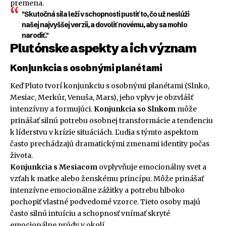
premena.
"Skutočná sila leží v schopnosti pustiť to, čo už neslúži
našej najvyššej verzii, a dovoliť novému, aby sa mohlo
narodiť."
Plutónske aspekty a ich význam
Konjunkcia s osobnými planétami
Keď Pluto tvorí konjunkciu s osobnými planétami (Slnko,
Mesiac, Merkúr, Venuša, Mars), jeho vplyv je obzvlášť
intenzívny a formujúci.
Konjunkcia so Slnkom
môže
prinášať silnú potrebu osobnej transformácie a tendenciu
k líderstvu v krízie situáciách. Ľudia s týmto aspektom
často prechádzajú dramatickými zmenami identity počas
života.
Konjunkcia s Mesiacom
ovplyvňuje emocionálny svet a
vzťah k matke alebo ženskému princípu. Môže prinášať
intenzívne emocionálne zážitky a potrebu hlboko
pochopiť vlastné podvedomé vzorce. Tieto osoby majú
často silnú intuíciu a schopnosť vnímať skryté
emocionálne prúdy v okolí.