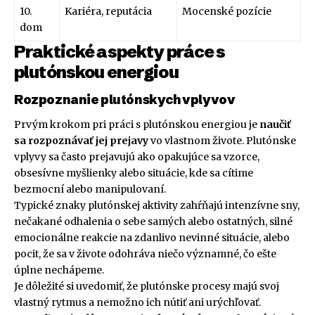
10.
Kariéra, reputácia
Mocenské pozície
dom
Praktické aspekty práce s
plutónskou energiou
Rozpoznanie plutónskych vplyvov
Prvým krokom pri práci s plutónskou energiou je
naučiť
sa rozpoznávať jej prejavy
vo vlastnom živote. Plutónske
vplyvy sa často prejavujú ako opakujúce sa vzorce,
obsesívne myšlienky alebo situácie, kde sa cítime
bezmocní alebo manipulovaní.
Typické znaky plutónskej aktivity zahŕňajú intenzívne sny,
nečakané odhalenia o sebe samých alebo ostatných, silné
emocionálne reakcie na zdanlivo nevinné situácie, alebo
pocit, že sa v živote odohráva niečo významné, čo ešte
úplne nechápeme.
Je dôležité si uvedomiť, že plutónske procesy majú svoj
vlastný rytmus a nemožno ich nútiť ani urýchľovať.