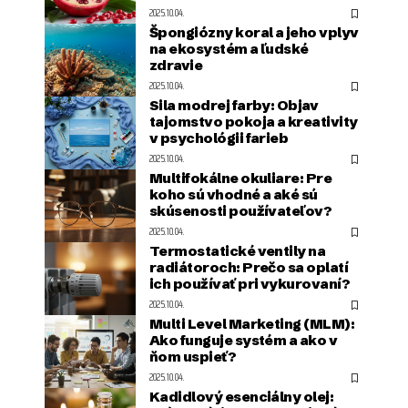
2025.10.04.
Špongiózny koral a jeho vplyv
na ekosystém a ľudské
zdravie
2025.10.04.
Sila modrej farby: Objav
tajomstvo pokoja a kreativity
v psychológii farieb
2025.10.04.
Multifokálne okuliare: Pre
koho sú vhodné a aké sú
skúsenosti používateľov?
2025.10.04.
Termostatické ventily na
radiátoroch: Prečo sa oplatí
ich používať pri vykurovaní?
2025.10.04.
Multi Level Marketing (MLM):
Ako funguje systém a ako v
ňom uspieť?
2025.10.04.
Kadidlový esenciálny olej: