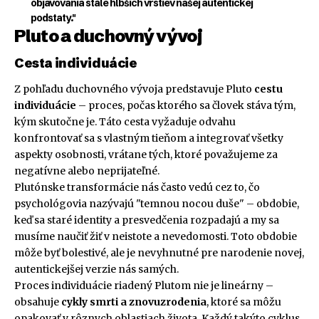
objavovania stále hlbších vrstiev našej autentickej
podstaty."
Pluto a duchovný vývoj
Cesta individuácie
Z pohľadu duchovného vývoja predstavuje Pluto
cestu
individuácie
– proces, počas ktorého sa človek stáva tým,
kým skutočne je. Táto cesta vyžaduje odvahu
konfrontovať sa s vlastným tieňom a integrovať všetky
aspekty osobnosti, vrátane tých, ktoré považujeme za
negatívne alebo neprijateľné.
Plutónske transformácie nás často vedú cez to, čo
psychológovia nazývajú "temnou nocou duše" – obdobie,
keď sa staré identity a presvedčenia rozpadajú a my sa
musíme naučiť žiť v neistote a nevedomosti. Toto obdobie
môže byť bolestivé, ale je nevyhnutné pre narodenie novej,
autentickejšej verzie nás samých.
Proces individuácie riadený Plutom nie je lineárny –
obsahuje
cykly smrti a znovuzrodenia
, ktoré sa môžu
opakovať v rôznych oblastiach života. Každý takýto cyklus