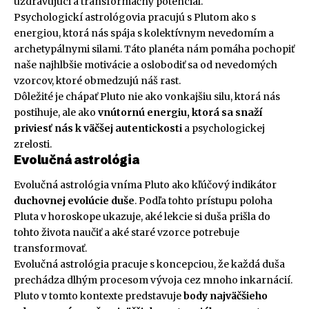
uzdravujúci a transformačný potenciál.
Psychologickí astrológovia pracujú s Plutom ako s
energiou, ktorá nás spája s kolektívnym nevedomím a
archetypálnymi silami. Táto planéta nám pomáha pochopiť
naše najhlbšie motivácie a oslobodiť sa od nevedomých
vzorcov, ktoré obmedzujú náš rast.
Dôležité je chápať Pluto nie ako vonkajšiu silu, ktorá nás
postihuje, ale ako
vnútornú energiu, ktorá sa snaží
priviesť nás k väčšej autentickosti
a psychologickej
zrelosti.
Evolučná astrológia
Evolučná astrológia vníma Pluto ako kľúčový indikátor
duchovnej evolúcie duše
. Podľa tohto prístupu poloha
Pluta v horoskope ukazuje, aké lekcie si duša prišla do
tohto života naučiť a aké staré vzorce potrebuje
transformovať.
Evolučná astrológia pracuje s koncepciou, že každá duša
prechádza dlhým procesom vývoja cez mnoho inkarnácií.
Pluto v tomto kontexte predstavuje
body najväčšieho