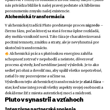
nás privádza bližšie k našej pravej podstate a k hlbšiemu
porozumeniu zmyslu našej existencie.
Alchemická transformácia
V alchemickej tradícii Pluto predstavuje proces
nigredo
–
čiernu fázu, počas ktorej sa stará forma úplne rozkladá,
aby mohla vzniknúť nová. Táto fáza je charakterizovaná
pocitmi temnoty, zmätku a straty, ale je nevyhnutná pre
skutočnú transformáciu.
Alchemická práca s plutónskou energiou zahŕňa
schopnosť zotrvať v nepohodlí a neistote, dôverovať
procesu aj vtedy, keď nevidíme jasný výsledok. Je to ako
sedieť pri ohni a dovoliť mu, aby spálil všetko nepotrebné,
zatiaľ čo my pozorujeme a učíme sa.
Výsledkom tejto alchemickej transformácie je
zlatá fáza
–
stav, keď sme integrovali všetky aspekty svojej osobnosti a
dokážeme žiť z miesta autentickej moci a múdrosti.
Pluto v synastrii a vzťahoch
Intenzívne partnerské spojenia