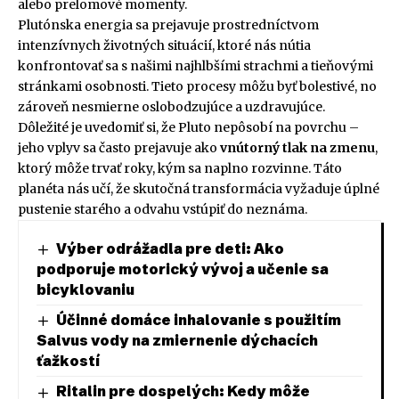
alebo prelomové momenty.
Plutónska energia sa prejavuje prostredníctvom
intenzívnych životných situácií, ktoré nás nútia
konfrontovať sa s našimi najhlbšími strachmi a tieňovými
stránkami osobnosti. Tieto procesy môžu byť bolestivé, no
zároveň nesmierne oslobodzujúce a uzdravujúce.
Dôležité je uvedomiť si, že Pluto nepôsobí na povrchu –
jeho vplyv sa často prejavuje ako
vnútorný tlak na zmenu
,
ktorý môže trvať roky, kým sa naplno rozvinne. Táto
planéta nás učí, že skutočná transformácia vyžaduje úplné
pustenie starého a odvahu vstúpiť do neznáma.
Výber odrážadla pre deti: Ako
podporuje motorický vývoj a učenie sa
bicyklovaniu
Účinné domáce inhalovanie s použitím
Salvus vody na zmiernenie dýchacích
ťažkostí
Ritalin pre dospelých: Kedy môže