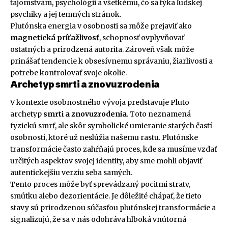
tajomstvám, psychológii a všetkému, čo sa týka ľudskej
psychiky a jej temných stránok.
Plutónska energia v osobnosti sa môže prejaviť ako
magnetická príťažlivosť
, schopnosť ovplyvňovať
ostatných a prirodzená autorita. Zároveň však môže
prinášať tendencie k obsesívnemu správaniu, žiarlivosti a
potrebe kontrolovať svoje okolie.
Archetyp smrti a znovuzrodenia
V kontexte osobnostného vývoja predstavuje Pluto
archetyp
smrti a znovuzrodenia
. Toto neznamená
fyzickú smrť, ale skôr symbolické umieranie starých častí
osobnosti, ktoré už neslúžia našemu rastu. Plutónske
transformácie často zahŕňajú proces, kde sa musíme vzdať
určitých aspektov svojej identity, aby sme mohli objaviť
autentickejšiu verziu seba samých.
Tento proces môže byť sprevádzaný pocitmi straty,
smútku alebo dezorientácie. Je dôležité chápať, že tieto
stavy sú prirodzenou súčasťou plutónskej transformácie a
signalizujú, že sa v nás odohráva hlboká vnútorná