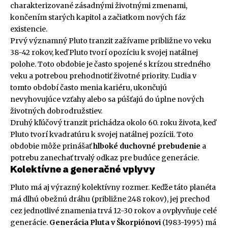
charakterizované zásadnými životnými zmenami,
končením starých kapitol a začiatkom nových fáz
existencie.
Prvý významný Pluto tranzit zažívame približne vo veku
38-42 rokov, keď Pluto tvorí opozíciu k svojej natálnej
polohe. Toto obdobie je často spojené s krízou stredného
veku a potrebou prehodnotiť životné priority. Ľudia v
tomto období často menia kariéru, ukončujú
nevyhovujúce vzťahy alebo sa púšťajú do úplne nových
životných dobrodružstiev.
Druhý kľúčový tranzit prichádza okolo 60. roku života, keď
Pluto tvorí kvadratúru k svojej natálnej pozícii. Toto
obdobie môže prinášať
hlboké duchovné prebudenie
a
potrebu zanechať trvalý odkaz pre budúce generácie.
Kolektívne a generačné vplyvy
Pluto má aj výrazný kolektívny rozmer. Keďže táto planéta
má dlhú obežnú dráhu (približne 248 rokov), jej prechod
cez jednotlivé znamenia trvá 12-30 rokov a ovplyvňuje celé
generácie.
Generácia Pluta v Škorpiónovi
(1983-1995) má