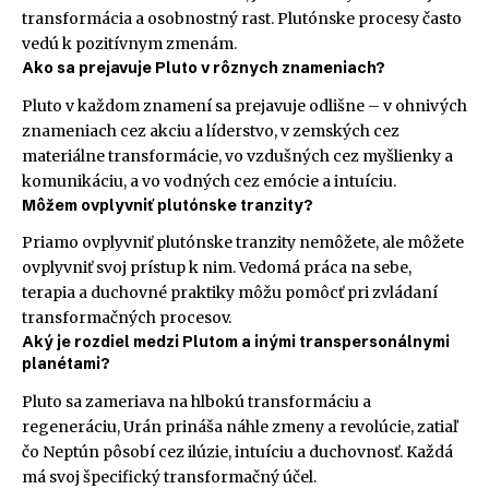
transformácia a osobnostný rast. Plutónske procesy často
vedú k pozitívnym zmenám.
Ako sa prejavuje Pluto v rôznych znameniach?
Pluto v každom znamení sa prejavuje odlišne – v ohnivých
znameniach cez akciu a líderstvo, v zemských cez
materiálne transformácie, vo vzdušných cez myšlienky a
komunikáciu, a vo vodných cez emócie a intuíciu.
Môžem ovplyvniť plutónske tranzity?
Priamo ovplyvniť plutónske tranzity nemôžete, ale môžete
ovplyvniť svoj prístup k nim. Vedomá práca na sebe,
terapia a duchovné praktiky môžu pomôcť pri zvládaní
transformačných procesov.
Aký je rozdiel medzi Plutom a inými transpersonálnymi
planétami?
Pluto sa zameriava na hlbokú transformáciu a
regeneráciu, Urán prináša náhle zmeny a revolúcie, zatiaľ
čo Neptún pôsobí cez ilúzie, intuíciu a duchovnosť. Každá
má svoj špecifický transformačný účel.