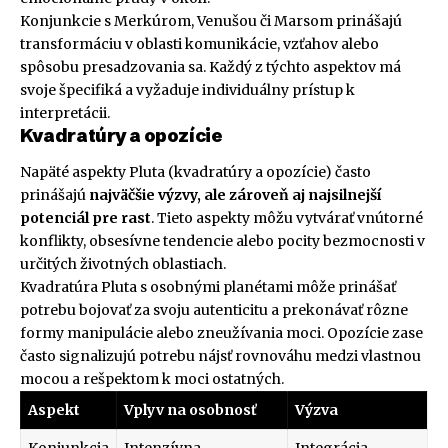
Konjunkcie s Merkúrom, Venušou či Marsom prinášajú
transformáciu v oblasti komunikácie, vzťahov alebo
spôsobu presadzovania sa. Každý z týchto aspektov má
svoje špecifiká a vyžaduje individuálny prístup k
interpretácii.
Kvadratúry a opozície
Napäté aspekty Pluta (kvadratúry a opozície) často
prinášajú
najväčšie výzvy, ale zároveň aj najsilnejší
potenciál pre rast
. Tieto aspekty môžu vytvárať vnútorné
konflikty, obsesívne tendencie alebo pocity bezmocnosti v
určitých životných oblastiach.
Kvadratúra Pluta s osobnými planétami môže prinášať
potrebu bojovať za svoju autenticitu a prekonávať rôzne
formy manipulácie alebo zneužívania moci. Opozície zase
často signalizujú potrebu nájsť rovnováhu medzi vlastnou
mocou a rešpektom k moci ostatných.
Aspekt
Vplyv na osobnosť
Výzva
Konjunkcia
Intenzívna
Integrácia