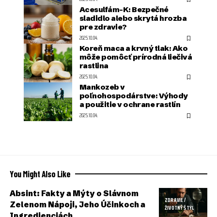
Acesulfám-K: Bezpečné
sladidlo alebo skrytá hrozba
pre zdravie?
2025.10.04.
Koreň maca a krvný tlak: Ako
môže pomôcť prírodná liečivá
rastlina
2025.10.04.
Mankozeb v
poľnohospodárstve: Výhody
a použitie v ochrane rastlín
2025.10.04.
You Might Also Like
Absint: Fakty a Mýty o Slávnom
ZDRAVIE /
Zelenom Nápoji, Jeho Účinkoch a
ŽIVOTNÝ ŠTÝL
Ingredienciách