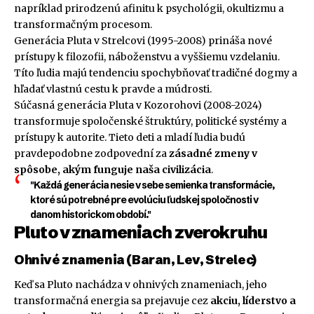
napríklad prirodzenú afinitu k psychológii, okultizmu a
transformačným procesom.
Generácia Pluta v Strelcovi (1995-2008) prináša nové
prístupy k filozofii, náboženstvu a vyššiemu vzdelaniu.
Títo ľudia majú tendenciu spochybňovať tradičné dogmy a
hľadať vlastnú cestu k pravde a múdrosti.
Súčasná generácia Pluta v Kozorohovi (2008-2024)
transformuje spoločenské štruktúry, politické systémy a
prístupy k autorite. Tieto deti a mladí ľudia budú
pravdepodobne zodpovední za
zásadné zmeny v
spôsobe, akým funguje naša civilizácia
.
"Každá generácia nesie v sebe semienka transformácie,
ktoré sú potrebné pre evolúciu ľudskej spoločnosti v
danom historickom období."
Pluto v znameniach zverokruhu
Ohnivé znamenia (Baran, Lev, Strelec)
Keď sa Pluto nachádza v ohnivých znameniach, jeho
transformačná energia sa prejavuje cez
akciu, líderstvo a