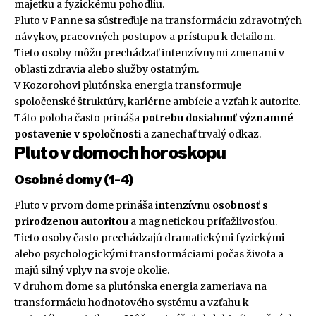
majetku a fyzickému pohodliu.
Pluto v Panne sa sústreďuje na transformáciu zdravotných
návykov, pracovných postupov a prístupu k detailom.
Tieto osoby môžu prechádzať intenzívnymi zmenami v
oblasti zdravia alebo služby ostatným.
V Kozorohovi plutónska energia transformuje
spoločenské štruktúry, kariérne ambície a vzťah k autorite.
Táto poloha často prináša
potrebu dosiahnuť významné
postavenie v spoločnosti
a zanechať trvalý odkaz.
Pluto v domoch horoskopu
Osobné domy (1-4)
Pluto v prvom dome prináša
intenzívnu osobnosť s
prirodzenou autoritou
a magnetickou príťažlivosťou.
Tieto osoby často prechádzajú dramatickými fyzickými
alebo psychologickými transformáciami počas života a
majú silný vplyv na svoje okolie.
V druhom dome sa plutónska energia zameriava na
transformáciu hodnotového systému a vzťahu k