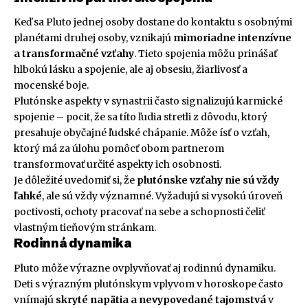
Keď sa Pluto jednej osoby dostane do kontaktu s osobnými
planétami druhej osoby, vznikajú
mimoriadne intenzívne
a transformačné vzťahy
. Tieto spojenia môžu prinášať
hlbokú lásku a spojenie, ale aj obsesiu, žiarlivosť a
mocenské boje.
Plutónske aspekty v synastrii často signalizujú karmické
spojenie – pocit, že sa títo ľudia stretli z dôvodu, ktorý
presahuje obyčajné ľudské chápanie. Môže ísť o vzťah,
ktorý má za úlohu pomôcť obom partnerom
transformovať určité aspekty ich osobnosti.
Je dôležité uvedomiť si, že
plutónske vzťahy nie sú vždy
ľahké
, ale sú vždy významné. Vyžadujú si vysokú úroveň
poctivosti, ochoty pracovať na sebe a schopnosti čeliť
vlastným tieňovým stránkam.
Rodinná dynamika
Pluto môže výrazne ovplyvňovať aj rodinnú dynamiku.
Deti s výrazným plutónskym vplyvom v horoskope často
vnímajú
skryté napätia a nevypovedané tajomstvá
v