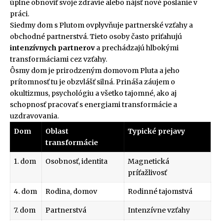
úplne obnoviť svoje zdravie alebo nájsť nové poslanie v
práci.
Siedmy dom s Plutom ovplyvňuje partnerské vzťahy a
obchodné partnerstvá. Tieto osoby často priťahujú
intenzívnych partnerov
a prechádzajú hlbokými
transformáciami cez vzťahy.
Ôsmy dom je prirodzeným domovom Pluta a jeho
prítomnosť tu je obzvlášť silná. Prináša záujem o
okultizmus, psychológiu a všetko tajomné, ako aj
schopnosť pracovať s energiami transformácie a
uzdravovania.
Dom
Oblast
Typické prejavy
transformácie
1. dom
Osobnosť, identita
Magnetická
príťažlivosť
4. dom
Rodina, domov
Rodinné tajomstvá
7. dom
Partnerstvá
Intenzívne vzťahy