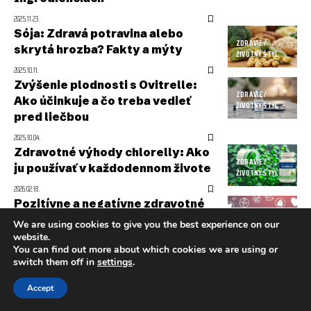
2025.11.23.
Sója: Zdravá potravina alebo
ZDRAVIE /
skrytá hrozba? Fakty a mýty
ŽIVOTNÝ ŠTÝL
2025.10.11.
Zvýšenie plodnosti s Ovitrelle:
ZDRAVIE /
Ako účinkuje a čo treba vedieť
ŽIVOTNÝ ŠTÝL
pred liečbou
2025.10.04.
Zdravotné výhody chlorelly: Ako
ZDRAVIE /
ju používať v každodennom živote
ŽIVOTNÝ ŠTÝL
2026.02.18.
Pozitívne a negatívne zdravotné
ZDRAVIE /
účinky kávy: Každodenný nápoj
We are using cookies to give you the best experience on our
ŽIVOTNÝ ŠTÝL
pod drobnohľadom
website.
You can find out more about which cookies we are using or
2025.11.29.
switch them off in
settings
.
Chrómové tablety: Podpora
ZDRAVIE /
zdravého metabolizmu a regulácie
Accept
ŽIVOTNÝ ŠTÝL
hladiny cukru v krvi – Kedy ich