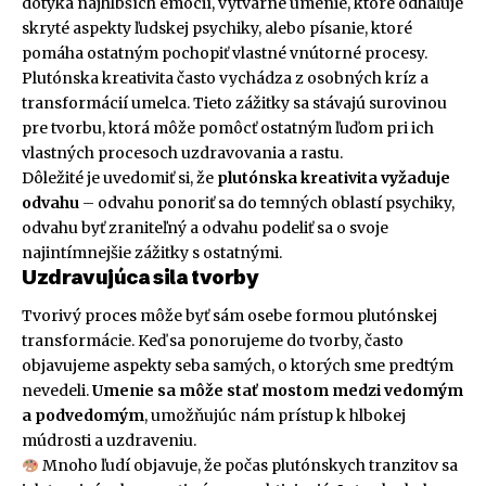
dotýka najhlbších emócií, výtvarné umenie, ktoré odhaľuje
skryté aspekty ľudskej psychiky, alebo písanie, ktoré
pomáha ostatným pochopiť vlastné vnútorné procesy.
Plutónska kreativita často vychádza z osobných kríz a
transformácií umelca. Tieto zážitky sa stávajú surovinou
pre tvorbu, ktorá môže pomôcť ostatným ľuďom pri ich
vlastných procesoch uzdravovania a rastu.
Dôležité je uvedomiť si, že
plutónska kreativita vyžaduje
odvahu
– odvahu ponoriť sa do temných oblastí psychiky,
odvahu byť zraniteľný a odvahu podeliť sa o svoje
najintímnejšie zážitky s ostatnými.
Uzdravujúca sila tvorby
Tvorivý proces môže byť sám osebe formou plutónskej
transformácie. Keď sa ponorujeme do tvorby, často
objavujeme aspekty seba samých, o ktorých sme predtým
nevedeli.
Umenie sa môže stať mostom medzi vedomým
a podvedomým
, umožňujúc nám prístup k hlbokej
múdrosti a uzdraveniu.
Mnoho ľudí objavuje, že počas plutónskych tranzitov sa