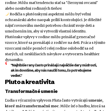
rodine. Môžu mať tendenciu stať sa "čiernymi ovcami"
alebo nositeľmi rodinných tieňov.
Rodičia s plutónskymi aspektmi môžu byť veľmi
ochranárski alebo naopak príliš kontrolujúci. Je dôležité
nájsť rovnováhu medzi potrebou chrániť svoje deti a
umožnením im, aby si vytvorili vlastnú identitu.
Plutónske vplyvy v rodine môžu prinášať generačné
vzorce, ktoré sa prenášajú z rodičov na deti. Práca s týmito
vzorcami môže pomôcť celej rodine oslobodiť sa od
starých, už neslúžiacich návykov a vytvorить healthier
dynamiku.
"Najhlbšie rany často prinášajú najväčšie dary múdrosti,
ak im dovolíme, aby nás naučili tomu, čo potrebujeme
vedieť."
Pluto a kreativita
Transformačné umenie
Ľudia s výrazným vplyvom Pluta často vytvárajú
umenie,
ktoré má transformačnú moc
. Môže ísť o hudbu, ktorá sa