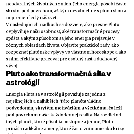
neodvratných životných zmien. Jeho energia pôsobí často
skryto, pod povrchom, až kým nevybuchne s plnou silou a
nepremení celý náš svet.
V nasledujúcich riadkoch sa dozviete, ako presne Pluto
ovplyvňuje našu osobnosť, aké transformačné procesy
spúšťa a akým způsobom sa jeho energia prejavuje v
rôznych oblastiach života. Objavíte praktické rady, ako
rozpoznať plutónske vplyvy vo vlastnom horoskope a ako
s nimi efektívne pracovať pre osobný rast a duchovný
vývoj.
Pluto ako transformačná sila v
astrológii
Energia Pluta sa v astrológii považuje za jednu z
najsilnejších a najhlbších. Táto planéta vládne
podvedomiu, skrytým motiváciám a všetkému, čo leží
pod povrchom
našej každodennej reality. Na rozdiel od
iných planét, ktoré pôsobia postupne a jemne, Pluto
prináša radikálne zmeny, ktoré často vnímame ako krízy