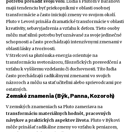
potrebu presadiť svoju vôľu
. Ľudia s Plutom v Baranovi
majú tendenciu byť priekopníkmi v oblasti osobnej
transformácie a často iniciujú zmeny vo svojom okolí.
Pluto v Levovi prináša dramatické transformácie v oblasti
kreativity, sebavyjadrenia a vzťahu k deťom. Tieto osoby
môžu mať silnú potrebu byť uznávané za svoje jedinečné
schopnosti a často prechádzajú intenzívnymi zmenami v
oblasti lásky a tvorivosti.
V Strelcovi sa plutónska energia orientuje na
transformáciu svetonázoru, filozofických presvedčení a
vzťahu k vyššiemu vzdelaniu či duchovnosti. Títo ľudia
často prechádzajú radikálnymi zmenami vo svojich
názoroch a môžu sa stať učiteľmi alebo sprievodcami pre
ostatných.
Zemské znamenia (Býk, Panna, Kozoroh)
V zemských znameniach sa Pluto zameriava na
transformáciu materiálnych hodnôt, pracovných
návykov a praktických aspektov života
. Pluto v Býkovi
môže prinášať radikálne zmeny vo vzťahu k peniazom,