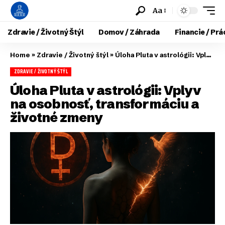
Aa
Zdravie / Životný Štýl
Domov / Záhrada
Financie / Prá
Home
»
Zdravie / Životný štýl
»
Úloha Pluta v astrológii: Vplyv na osobnosť, transformáciu a životné zmeny
ZDRAVIE / ŽIVOTNÝ ŠTÝL
Úloha Pluta v astrológii: Vplyv
na osobnosť, transformáciu a
životné zmeny