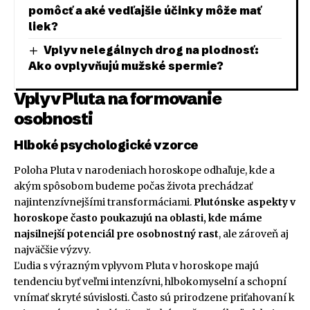
pomôcť a aké vedľajšie účinky môže mať
liek?
Vplyv nelegálnych drog na plodnosť:
Ako ovplyvňujú mužské spermie?
Vplyv Pluta na formovanie
osobnosti
Hlboké psychologické vzorce
Poloha Pluta v narodeniach horoskope odhaľuje, kde a
akým spôsobom budeme počas života prechádzať
najintenzívnejšími transformáciami.
Plutónske aspekty v
horoskope často poukazujú na oblasti, kde máme
najsilnejší potenciál pre osobnostný rast
, ale zároveň aj
najväčšie výzvy.
Ľudia s výrazným vplyvom Pluta v horoskope majú
tendenciu byť veľmi intenzívni, hlbokomyselní a schopní
vnímať skryté súvislosti. Často sú prirodzene priťahovaní k