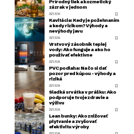
Prírodný liek a kozmetický
zázrak v jednom
2025.10.04.
Kavitácia: Kedy je požehnaním
a kedy rizikom? Výhody a
nevýhody javu
2025.10.04.
Vrstvový zásobník teplej
vody: Ako funguje a ako ho
používať efektívne
2025.10.04.
PVC podlaha: Na čo si dať
pozor pred kúpou – výhody a
riziká
2025.10.04.
Sladká srvátka v prášku: Ako
podporuje tvoje zdravie a
výživu
2025.10.04.
Lean bunky: Ako znižovať
plytvanie a zvyšovať
efektivitu výroby
2025.10.04.