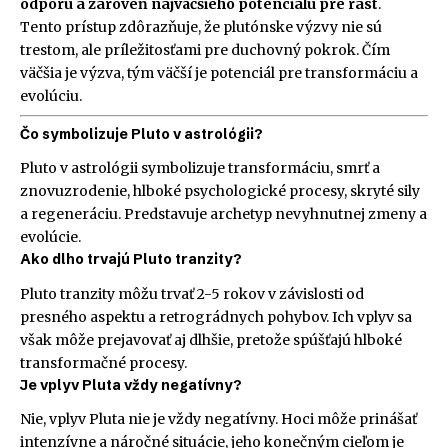
odporu a zároveň najväčšieho potenciálu pre rast
.
Tento prístup zdôrazňuje, že plutónske výzvy nie sú
trestom, ale príležitosťami pre duchovný pokrok. Čím
väčšia je výzva, tým väčší je potenciál pre transformáciu a
evolúciu.
Čo symbolizuje Pluto v astrológii?
Pluto v astrológii symbolizuje transformáciu, smrť a
znovuzrodenie, hlboké psychologické procesy, skryté sily
a regeneráciu. Predstavuje archetyp nevyhnutnej zmeny a
evolúcie.
Ako dlho trvajú Pluto tranzity?
Pluto tranzity môžu trvať 2-5 rokov v závislosti od
presného aspektu a retrográdnych pohybov. Ich vplyv sa
však môže prejavovať aj dlhšie, pretože spúšťajú hlboké
transformačné procesy.
Je vplyv Pluta vždy negatívny?
Nie, vplyv Pluta nie je vždy negatívny. Hoci môže prinášať
intenzívne a náročné situácie, jeho konečným cieľom je