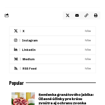
Follow
X
Follow
Instagram
Follow
LinkedIn
Follow
Medium
Follow
RSS Feed
Popular
Semienka granátového jablka:
Úžasné účinky pre krásu
zvnútra aj ochranu zvonka