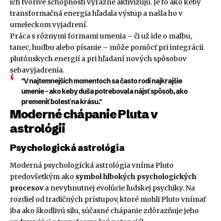
ich tvorivé schopnosti výrazne aktivizujú. Je to ako keby
transformačná energia hľadala výstup a našla ho v
umeleckom vyjadrení.
Práca s rôznymi formami umenia – či už ide o malbu,
tanec, hudbu alebo písanie – môže pomôcť pri integrácii
plutónskych energií a pri hľadaní nových spôsobov
sebavyjadrenia.
"V najtemnejších momentoch sa často rodí najkrajšie
umenie – ako keby duša potrebovala nájsť spôsob, ako
premeniť bolesť na krásu."
Moderné chápanie Pluta v
astrológii
Psychologická astrológia
Moderná psychologická astrológia vníma Pluto
predovšetkým ako
symbol hlbokých psychologických
procesov
a nevyhnutnej evolúcie ľudskej psychiky. Na
rozdiel od tradičných prístupov, ktoré mohli Pluto vnímať
iba ako škodlivú silu, súčasné chápanie zdôrazňuje jeho