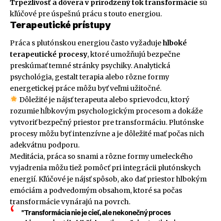
Trpezlivosť a dôvera v prirodzený tok transformácie
sú
kľúčové pre úspešnú prácu s touto energiou.
Terapeutické prístupy
Práca s plutónskou energiou často vyžaduje
hlboké
terapeutické procesy
, ktoré umožňujú bezpečne
preskúmať temné stránky psychiky. Analytická
psychológia, gestalt terapia alebo rôzne formy
energetickej práce môžu byť veľmi užitočné.
Dôležité je nájsť terapeuta alebo sprievodcu, ktorý
rozumie hĺbkovým psychologickým procesom a dokáže
vytvoriť bezpečný priestor pre transformáciu. Plutónske
procesy môžu byť intenzívne a je dôležité mať počas nich
adekvátnu podporu.
Meditácia, práca so snami a rôzne formy umeleckého
vyjadrenia môžu tiež pomôcť pri integrácii plutónskych
energií. Kľúčové je nájsť spôsob, ako dať priestor hlbokým
emóciám a podvedomým obsahom, ktoré sa počas
transformácie vynárajú na povrch.
"Transformácia nie je cieľ, ale nekonečný proces