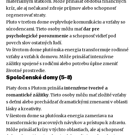
materiálnym statkom. Môže prinášať obdobia finančných
kríz, ale aj nečakané zdroje príjmov alebo schopnosť
regenerovať straty.
Pluto v treťom dome ovplyvňuje komunikáciu a vzťahy so
súrodencami. Tieto osoby môžu mať
dar pre
psychologické porozumenie
a schopnosť vidieť pod
povrch slov ostatných ľudí.
Vo štvrtom dome plutónska energia transformuje rodinné
vzťahy a vzťah k domovu. Môže prinášať intenzívne
zážitky spojené s rodičmi alebo potrebu úplne zmeniť
životné prostredie.
Spoločenské domy (5-8)
Piaty dom s Plutom prináša
intenzívne tvorivé a
romantické zážitky
. Tieto osoby môžu mať zložité vzťahy
s deťmi alebo prechádzať dramatickými zmenami v oblasti
lásky a kreativity.
V šiestom dome sa plutónska energia zameriava na
transformáciu pracovných návykov a prístupu k zdraviu.
Môže prinášať krízy v týchto oblastiach, ale aj schopnosť