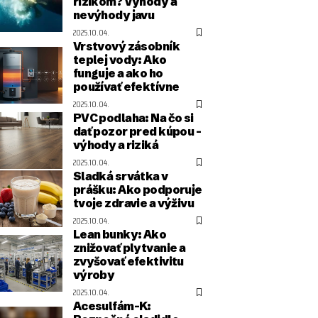
rizikom? Výhody a
nevýhody javu
2025.10.04.
Vrstvový zásobník
teplej vody: Ako
funguje a ako ho
používať efektívne
2025.10.04.
PVC podlaha: Na čo si
dať pozor pred kúpou –
výhody a riziká
2025.10.04.
Sladká srvátka v
prášku: Ako podporuje
tvoje zdravie a výživu
2025.10.04.
Lean bunky: Ako
znižovať plytvanie a
zvyšovať efektivitu
výroby
2025.10.04.
Acesulfám-K: