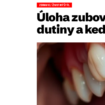
ZDRAVIE / ŽIVOTNÝ ŠTÝL
Úloha zubov
dutiny a ke