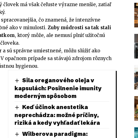
ý človek má však čeľuste výrazne menšie, zatiaľ
ký.
 spracovanejšia, čo znamená, že intenzívne
ebné ako v minulosti.
Zuby múdrosti sa tak stali
tatkom
, ktorý môže, ale nemusí plniť užitočnú
 človeka.
r a sú správne umiestnené, môžu slúžiť ako
 V opačnom prípade sa stávajú zdrojom rôznych
ústnou hygienou.
Sila oreganového oleja v
kapsulách: Posilnenie imunity
moderným spôsobom
Keď účinok anestetika
neprechádza: možné príčiny,
riziká a kedy vyhľadať lekára
Wilberova paradigma: