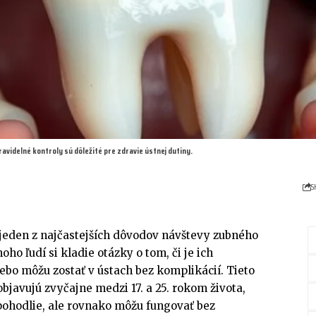
avidelné kontroly sú dôležité pre zdravie ústnej dutiny.
S
jeden z najčastejších dôvodov návštevy zubného
ho ľudí si kladie otázky o tom, či je ich
ebo môžu zostať v ústach bez komplikácií. Tieto
objavujú zvyčajne medzi 17. a 25. rokom života,
ohodlie, ale rovnako môžu fungovať bez