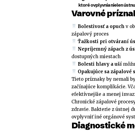
ktoré ovplyvnia nielen ústnu
Varovné prízna
Bolestivosť a opuch
v ob
zápalový proces
Ťažkosti pri otváraní ús
Nepríjemný zápach z ús
dostupných miestach
Bolesti hlavy a uší
môžu 
Opakujúce sa zápalové 
Tieto príznaky by nemali b
začínajúce komplikácie. V
efektívnejšie a menej invaz
Chronické zápalové procesy
zdravie. Bakterie z ústnej 
ovplyvniť iné orgánové sys
Diagnostické m