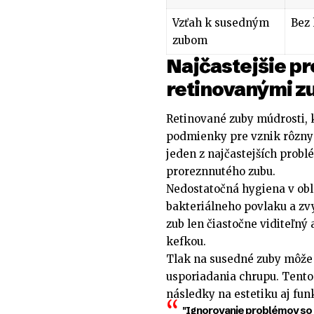
Vzťah k susedným
Bez 
zubom
Najčastejšie p
retinovanými z
Retinované zuby múdrosti, 
podmienky pre vznik rôzny
jeden z najčastejších probl
proreznnutého zubu.
Nedostatočná hygiena v obl
bakteriálneho povlaku a zvy
zub len čiastočne viditeľný
kefkou.
Tlak na susedné zuby môže 
usporiadania chrupu. Tento
následky na estetiku aj funk
"Ignorovanie problémov so 