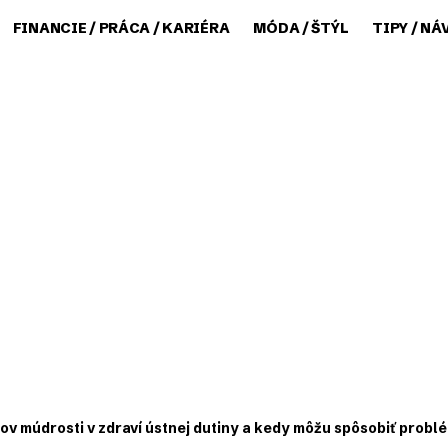
FINANCIE / PRÁCA / KARIÉRA
MÓDA / ŠTÝL
TIPY / NÁ
ov múdrosti v zdraví ústnej dutiny a kedy môžu spôsobiť probl