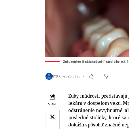
Zuby múdrosti môžu spôsobiť zápal a bolesť. Pr
BY
O.K.
2026.01.25.
Zuby múdrosti predstavujú 
lekára v dospelom veku. Mno
SHARE
odstránenie nevyhnutné, al
posledné stoličky, ktoré sa 
dokážu spôsobiť značné nep