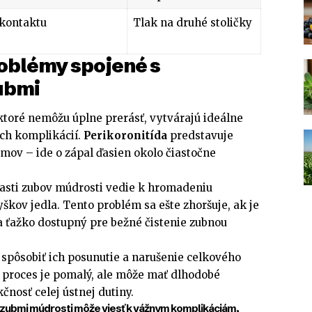
kontaktu
Tlak na druhé stoličky
roblémy spojené s
ubmi
ktoré nemôžu úplne prerásť, vytvárajú ideálne
ch komplikácií.
Perikoronitída
predstavuje
émov – ide o zápal ďasien okolo čiastočne
asti zubov múdrosti vedie k hromadeniu
škov jedla. Tento problém sa ešte zhoršuje, ak je
 a ťažko dostupný pre bežné čistenie zubnou
spôsobiť ich posunutie a narušenie celkového
 proces je pomalý, ale môže mať dlhodobé
čnosť celej ústnej dutiny.
zubmi múdrosti môže viesť k vážnym komplikáciám,