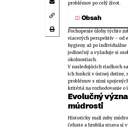
problémov po celý život.
Obsah
Pochopenie úlohy týchto zu
viacerých perspektív – od 
hygieny až po individuálne
jedinečný a vyžaduje si oso
okolnostiach.
V nasledujúcich riadkoch s
ich funkcii v ústnej dutine
problémov s nimi spojených.
kritériá na rozhodovanie o 
Evolučný význa
múdrosti
Historicky mali zuby múdro
čeľuste a hrubšia strava si 