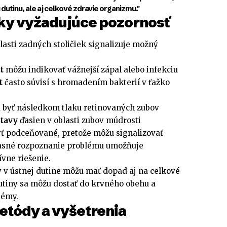
 dutinu, ale aj celkové zdravie organizmu."
ky vyžadujúce pozornosť
lasti zadných stoličiek signalizuje možný
t
môžu indikovať vážnejší zápal alebo infekciu
t
často súvisí s hromadením bakterií v ťažko
byť následkom tlaku retinovaných zubov
stavy
ďasien v oblasti zubov múdrosti
yť podceňované, pretože môžu signalizovať
časné rozpoznanie problému umožňuje
ívne riešenie.
 v ústnej dutine môžu mať dopad aj na celkové
dutiny sa môžu dostať do krvného obehu a
témy.
etódy a vyšetrenia