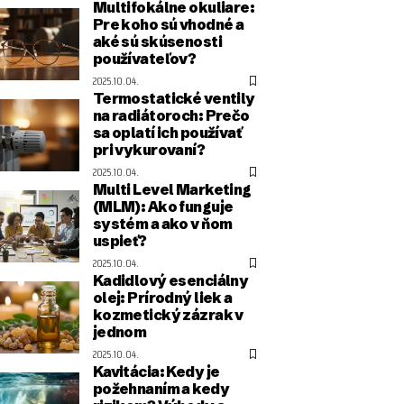
Multifokálne okuliare:
Pre koho sú vhodné a
aké sú skúsenosti
používateľov?
2025.10.04.
Termostatické ventily
na radiátoroch: Prečo
sa oplatí ich používať
pri vykurovaní?
2025.10.04.
Multi Level Marketing
(MLM): Ako funguje
systém a ako v ňom
uspieť?
2025.10.04.
Kadidlový esenciálny
olej: Prírodný liek a
kozmetický zázrak v
jednom
2025.10.04.
Kavitácia: Kedy je
požehnaním a kedy