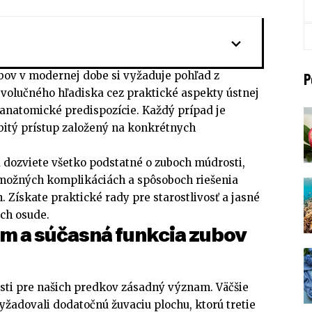
bov v modernej dobe si vyžaduje pohľad z
P
evolučného hľadiska cez praktické aspekty ústnej
 anatomické predispozície. Každý prípad je
bitý prístup založený na konkrétnych
a dozviete všetko podstatné o zuboch múdrosti,
, možných komplikáciách a spôsoboch riešenia
 Získate praktické rady pre starostlivosť a jasné
ich osude.
m a súčasná funkcia zubov
sti pre našich predkov zásadný význam. Väčšie
vyžadovali dodatočnú žuvaciu plochu, ktorú tretie