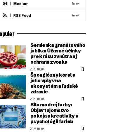
Follow
Medium
Follow
RSS Feed
opular
Semienka granátového
jablka: Úžasné účinky
pre krásu zvnútra aj
ochranu zvonka
2025.10.04.
Špongiózny koral a
jeho vplyv na
ekosystém a ľudské
zdravie
2025.10.04.
Sila modrej farby:
Objav tajomstvo
pokoja a kreativity v
psychológii farieb
2025.10.04.