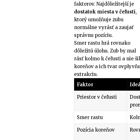
faktorov. Najdôležitejší je
dostatok miesta v čeľusti
,
ktorý umožňuje zubu
normálne vyrásť a zaujať
správnu pozíciu.
Smer rastu hrá rovnako
dôležitú úlohu. Zub by mal
rásť kolmo k čeľusti a nie 
koreňov a ich tvar ovplyvňu
extrakciu.
Faktor
Ideá
Priestor v čeľusti
Dost
pro
Smer rastu
Kolm
Pozícia koreňov
Rov