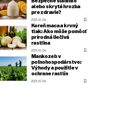
Bezpečné sladidlo
alebo skrytá hrozba
pre zdravie?
2025.10.04.
Koreň maca a krvný
tlak: Ako môže pomôcť
prírodná liečivá
rastlina
2025.10.04.
Mankozeb v
poľnohospodárstve:
Výhody a použitie v
ochrane rastlín
2025.10.04.