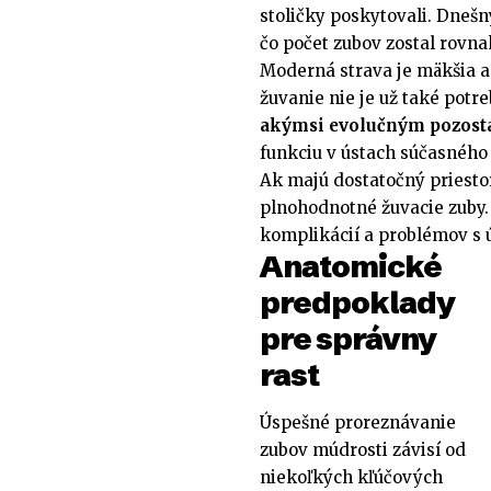
stoličky poskytovali. Dnešn
čo počet zubov zostal rovna
Moderná strava je mäkšia a
žuvanie nie je už také potr
akýmsi evolučným pozos
funkciu v ústach súčasného
Ak majú dostatočný priesto
plnohodnotné žuvacie zuby.
komplikácií a problémov s 
Anatomické
predpoklady
pre správny
rast
Úspešné proreznávanie
zubov múdrosti závisí od
niekoľkých kľúčových