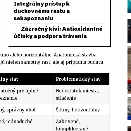
Integrálny prístup k
duchovnému rastu a
sebapoznaniu
Zázračný kivi: Antioxidantné
účinky a podpora trávenia
šikmo alebo horizontálne. Anatomická stavba
jú nielen samotný rast, ale aj prípadnú budúcu
lny stav
Problematický stav
atočný pre úplné
Nedostatok miesta,
reznanie
stlačenie
ý, správny uhol
Šikmý, horizontálny
né, jednoduché
Zakrivené,
komplikované