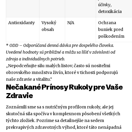
účinky
,
detoxikácia
Antioxidanty
Vysoký
N/A
Ochrana
obsah
buniek pred
poškodením
*
ODD – Odporúčaná denná dávka pre dospelého človeka.
Uvedené hodnoty sú približné a môžu sa líšiť v závislosti od
zdroja a individuálnych potrieb.
„Nepodceňujte silu malých listov; často sú nositeľmi
obrovského množstva živín, ktoré v tichosti podporujú
naše zdravie a vitalitu.“
Nečakané Prínosy Rukoly pre Vaše
Zdravie
Zoznámili sme sa s nutričným profilom rukoly, ale jej
skutočná sila spočíva v komplexnom pôsobení všetkých
týchto zložiek. Pozrime sa detailnejšie na sedem
prekvapivých zdravotných výhod, ktoré táto nenápadná