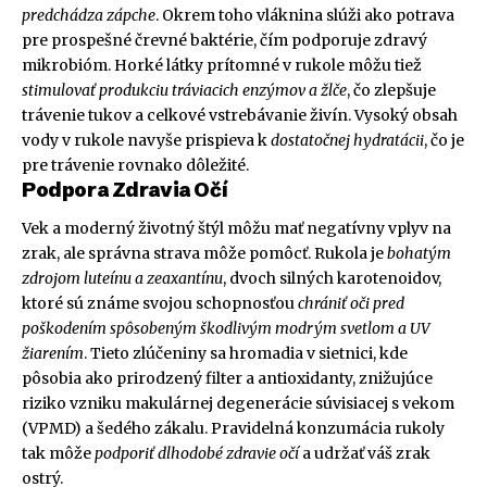
predchádza zápche
. Okrem toho vláknina slúži ako potrava
pre prospešné črevné baktérie, čím podporuje zdravý
mikrobióm. Horké látky prítomné v rukole môžu tiež
stimulovať produkciu tráviacich enzýmov a žlče
, čo zlepšuje
trávenie tukov a celkové vstrebávanie živín. Vysoký obsah
vody v rukole navyše prispieva k
dostatočnej hydratácii
, čo je
pre trávenie rovnako dôležité.
Podpora Zdravia Očí
Vek a moderný životný štýl môžu mať negatívny vplyv na
zrak, ale správna strava môže pomôcť. Rukola je
bohatým
zdrojom luteínu a zeaxantínu
, dvoch silných karotenoidov,
ktoré sú známe svojou schopnosťou
chrániť oči pred
poškodením spôsobeným škodlivým modrým svetlom a UV
žiarením
. Tieto zlúčeniny sa hromadia v sietnici, kde
pôsobia ako prirodzený filter a antioxidanty, znižujúce
riziko vzniku makulárnej degenerácie súvisiacej s vekom
(VPMD) a šedého zákalu. Pravidelná konzumácia rukoly
tak môže
podporiť dlhodobé zdravie očí
a udržať váš zrak
ostrý.