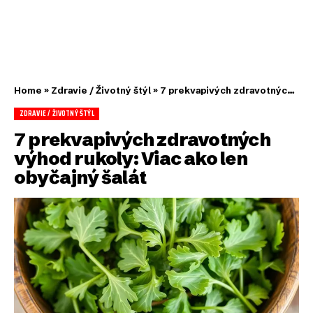
Home
»
Zdravie / Životný štýl
»
7 prekvapivých zdravotných výhod rukoly: Viac ako len obyčajný šalát
ZDRAVIE / ŽIVOTNÝ ŠTÝL
7 prekvapivých zdravotných
výhod rukoly: Viac ako len
obyčajný šalát