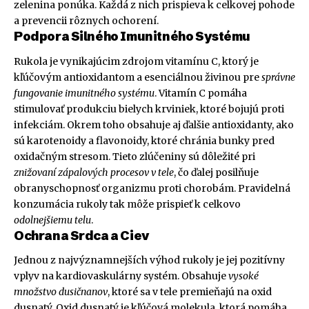
zelenina ponúka. Každá z nich prispieva k celkovej pohode
a prevencii rôznych ochorení.
Podpora Silného Imunitného Systému
Rukola je vynikajúcim zdrojom vitamínu C, ktorý je
kľúčovým antioxidantom a esenciálnou živinou pre
správne
fungovanie imunitného systému
. Vitamín C pomáha
stimulovať produkciu bielych krviniek, ktoré bojujú proti
infekciám. Okrem toho obsahuje aj ďalšie antioxidanty, ako
sú karotenoidy a flavonoidy, ktoré chránia bunky pred
oxidačným stresom. Tieto zlúčeniny sú dôležité pri
znižovaní zápalových procesov v tele
, čo ďalej posilňuje
obranyschopnosť organizmu proti chorobám. Pravidelná
konzumácia rukoly tak môže prispieť k celkovo
odolnejšiemu telu
.
Ochrana Srdca a Ciev
Jednou z najvýznamnejších výhod rukoly je jej pozitívny
vplyv na kardiovaskulárny systém. Obsahuje
vysoké
množstvo dusičnanov
, ktoré sa v tele premieňajú na oxid
dusnatý. Oxid dusnatý je kľúčová molekula, ktorá pomáha