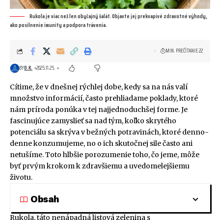
Rukola je viac než len obyčajný šalát. Objavte jej prekvapivé zdravotné výhody,
ako posilnenie imunity a podpora trávenia.
MIN. PREČÍTANIE 22
BY
O.K.
2025.11.25.
Cítime, že v dnešnej rýchlej dobe, kedy sa na nás valí
množstvo informácií, často prehliadame poklady, ktoré
nám príroda ponúka v tej najjednoduchšej forme. Je
fascinujúce zamyslieť sa nad tým, koľko skrytého
potenciálu sa skrýva v bežných potravinách, ktoré denno-
denne konzumujeme, no o ich skutočnej sile často ani
netušíme. Toto hlbšie porozumenie toho, čo jeme, môže
byť prvým krokom k zdravšiemu a uvedomelejšiemu
životu.
Obsah
Rukola, táto nenápadná listová zelenina s