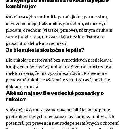
S akými potravinami sa rukola najlepšie
kombinuje?
Rukola sa výborne hodí k paradajkám, parmezánu,
olivovému oleju, balzamikovým octom, citrusovým
plodom, orechom (vlašské, píniové), rôznym druhom
syrov (kozie, feta, mozzarella) a tiež k mäsám ako
prosciutto alebo kuracie mäso.
Je bio rukola skutočne lepšia?
Bio rukola je pestovaná bez syntetických pesticídov a
hnojív, čo môže byť výhodou pre životné prostredie a
niektorí veria, že má vyšší obsah živín. Konvenčne
pestovaná rukola je však stále veľmi zdravá, pokiaľ je
dôkladne umytá.
Aké sú najnovšie vedecké poznatky o
rukole?
Súčasný výskum sa zameriava na hlbšie pochopenie
protirakovinových mechanizmov izotiokyanátov a ich
potenciál pri prevencii neurodegeneratívnych ochorení.