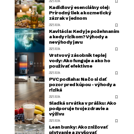
2025.10.04.
Kadidlový esenciálny olej:
Prírodný liek a kozmetický
zázrak v jednom
2025.10.04.
Kavitácia: Kedy je požehnaním
a kedy rizikom? Výhody a
nevýhody javu
2025.10.04.
Vrstvový zásobník teplej
vody: Ako funguje a ako ho
používať efektívne
2025.10.04.
PVC podlaha: Na čo si dať
pozor pred kúpou – výhody a
riziká
2025.10.04.
Sladká srvátka v prášku: Ako
podporuje tvoje zdravie a
výživu
2025.10.04.
Lean bunky: Ako znižovať
plytvanie a zvyšovať