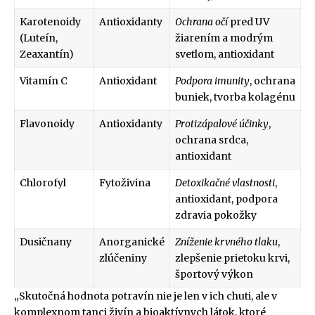
Karotenoidy
Antioxidanty
Ochrana očí
pred UV
(Luteín,
žiarením a modrým
Zeaxantín)
svetlom, antioxidant
Vitamín C
Antioxidant
Podpora imunity
, ochrana
buniek, tvorba kolagénu
Flavonoidy
Antioxidanty
Protizápalové účinky
,
ochrana srdca,
antioxidant
Chlorofyl
Fytoživina
Detoxikačné vlastnosti
,
antioxidant, podpora
zdravia pokožky
Dusičnany
Anorganické
Zníženie krvného tlaku
,
zlúčeniny
zlepšenie prietoku krvi,
športový výkon
„Skutočná hodnota potravín nie je len v ich chuti, ale v
komplexnom tanci živín a bioaktívnych látok, ktoré