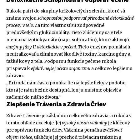
Rukola patrí do skupiny krížokvetých zelenín, ktoré sú
známe svojou
schopnosťou podporovať prirodzené detoxikačné
procesy v tele
. Za túto vlastnosť sú zodpovedné
predovšetkým glukozinoláty. Tieto zlúčeniny sa v tele
menia na izotiokyanáty (napr. sulforafán), ktoré aktivujú
enzýmy fázy II detoxikácie v pečeni
. Tieto enzýmy pomáhajú
neutralizovať a eliminovať škodlivé toxíny, karcinogény a
ťažké kovy z tela. Podporou funkcie pečene rukola
prispieva k
efektívnejšej očiste organizmu
a celkovo lepšiemu
zdraviu.
„Príroda nám často ponúka tie najlepšie lieky v podobe,
ktorá je nám bežne dostupná, len ju musíme objaviť a
začleniť do nášho života.“
Zlepšenie Trávenia a Zdravia Čriev
Zdravé trávenie je základom celkového zdravia, a rukola v
tomto ohľade exceluje. Jej
vysoký obsah vlákniny
je kľúčový
pre správnu funkciu čriev. Vláknina pomáha
zväčšovať
objem stolice
, uľahčuje jej prechod tráviacim traktom a