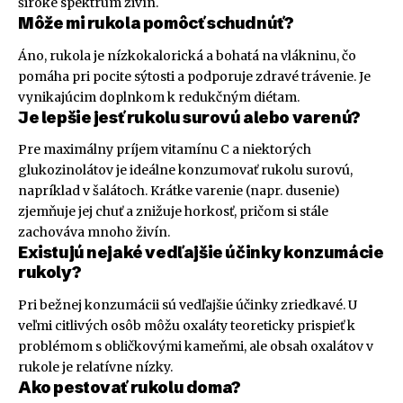
široké spektrum živín.
Môže mi rukola pomôcť schudnúť?
Áno, rukola je nízkokalorická a bohatá na vlákninu, čo
pomáha pri pocite sýtosti a podporuje zdravé trávenie. Je
vynikajúcim doplnkom k redukčným diétam.
Je lepšie jesť rukolu surovú alebo varenú?
Pre maximálny príjem vitamínu C a niektorých
glukozinolátov je ideálne konzumovať rukolu surovú,
napríklad v šalátoch. Krátke varenie (napr. dusenie)
zjemňuje jej chuť a znižuje horkosť, pričom si stále
zachováva mnoho živín.
Existujú nejaké vedľajšie účinky konzumácie
rukoly?
Pri bežnej konzumácii sú vedľajšie účinky zriedkavé. U
veľmi citlivých osôb môžu oxaláty teoreticky prispieť k
problémom s obličkovými kameňmi, ale obsah oxalátov v
rukole je relatívne nízky.
Ako pestovať rukolu doma?