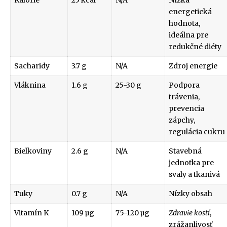
energetická
hodnota,
ideálna pre
redukčné diéty
Sacharidy
3.7 g
N/A
Zdroj energie
Vláknina
1.6 g
25-30 g
Podpora
trávenia,
prevencia
zápchy,
regulácia cukru
Bielkoviny
2.6 g
N/A
Stavebná
jednotka pre
svaly a tkanivá
Tuky
0.7 g
N/A
Nízky obsah
Vitamín K
109 µg
75-120 µg
Zdravie kostí
,
zrážanlivosť