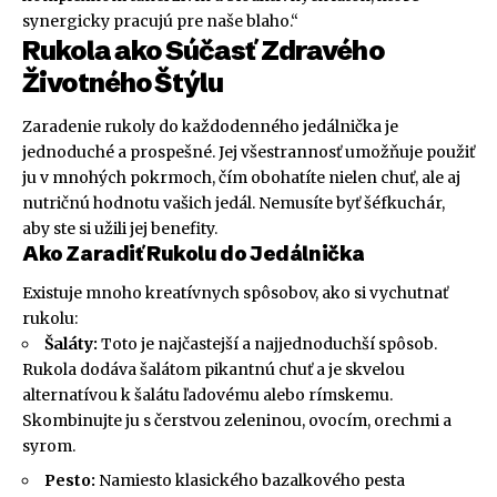
synergicky pracujú pre naše blaho.“
Rukola ako Súčasť Zdravého
Životného Štýlu
Zaradenie rukoly do každodenného jedálnička je
jednoduché a prospešné. Jej všestrannosť umožňuje použiť
ju v mnohých pokrmoch, čím obohatíte nielen chuť, ale aj
nutričnú hodnotu vašich jedál. Nemusíte byť šéfkuchár,
aby ste si užili jej benefity.
Ako Zaradiť Rukolu do Jedálnička
Existuje mnoho kreatívnych spôsobov, ako si vychutnať
rukolu:
Šaláty:
Toto je najčastejší a najjednoduchší spôsob.
Rukola dodáva šalátom pikantnú chuť a je skvelou
alternatívou k šalátu ľadovému alebo rímskemu.
Skombinujte ju s čerstvou zeleninou, ovocím, orechmi a
syrom.
Pesto:
Namiesto klasického bazalkového pesta