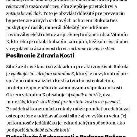
relaxovať a rozširovať cievy
, čím zlepšuje prietok krvi a
znižuje krvný tlak
. Toto je obzvlášť dôležité pre prevenciu
hypertenzie a iných srdcových ochorení. Rukola tiež
poskytuje draslík, minerál dôležitý pre udržanie
rovnováhy elektrolytov a správnej funkcie srdca. Vitamín
K, ktorého je rukola bohatým zdrojom, tiež zohráva úlohu
v regulácii zrážanlivosti krvi a
ochrane cievnych stien
.
Posilnenie Zdravia Kostí
Silné a zdravé kosti sú základom pre aktívny život. Rukola
je
vynikajúcim zdrojom vitamínu K
, ktorý je nevyhnutný pre
správnu mineralizáciu kostí a tvorbu osteokalcínu,
proteínu zapojeného do zabudovania vápnika do kostí.
Okrem vitamínu K obsahuje aj
vápnik a horčík
, dva
minerály, ktoré sú
kľúčové pre hustotu kostí a ich pevnosť
.
Pravidelná konzumácia rukoly môže pomôcť predchádzať
osteoporóze a udržiavať kosti silné aj vo vyššom veku. Jej
prítomnosť v jedálničku je jednoduchým spôsobom, ako
podporiť
dlhodobé zdravie kostí
.
Detoxikačné Schopnosti a Podpora Pečene