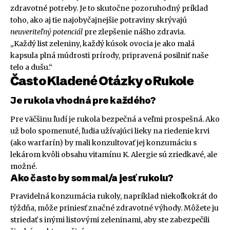
zdravotné potreby. Je to skutočne pozoruhodný príklad
toho, ako aj tie najobyčajnejšie potraviny skrývajú
neuveriteľný potenciál
pre zlepšenie nášho zdravia.
„Každý list zeleniny, každý kúsok ovocia je ako malá
kapsula plná múdrosti prírody, pripravená posilniť naše
telo a dušu.“
Často Kladené Otázky o Rukole
Je rukola vhodná pre každého?
Pre väčšinu ľudí je rukola bezpečná a veľmi prospešná. Ako
už bolo spomenuté, ľudia užívajúci lieky na riedenie krvi
(ako warfarín) by mali konzultovať jej konzumáciu s
lekárom kvôli obsahu vitamínu K. Alergie sú zriedkavé, ale
možné.
Ako často by som mal/a jesť rukolu?
Pravidelná konzumácia rukoly, napríklad niekoľkokrát do
týždňa, môže priniesť značné zdravotné výhody. Môžete ju
striedať s inými listovými zeleninami, aby ste zabezpečili