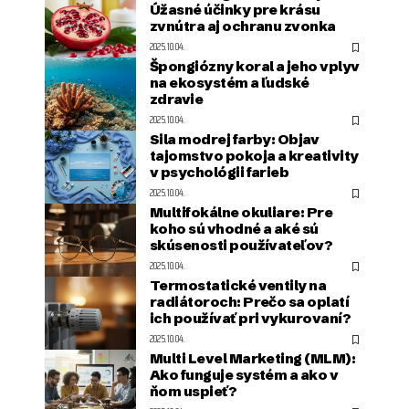
Úžasné účinky pre krásu
zvnútra aj ochranu zvonka
2025.10.04.
Špongiózny koral a jeho vplyv
na ekosystém a ľudské
zdravie
2025.10.04.
Sila modrej farby: Objav
tajomstvo pokoja a kreativity
v psychológii farieb
2025.10.04.
Multifokálne okuliare: Pre
koho sú vhodné a aké sú
skúsenosti používateľov?
2025.10.04.
Termostatické ventily na
radiátoroch: Prečo sa oplatí
ich používať pri vykurovaní?
2025.10.04.
Multi Level Marketing (MLM):
Ako funguje systém a ako v
ňom uspieť?