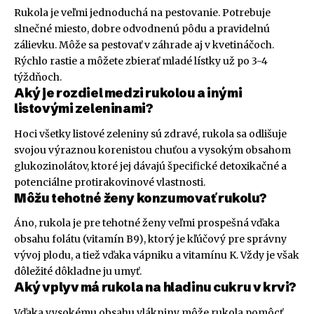
Rukola je veľmi jednoduchá na pestovanie. Potrebuje
slnečné miesto, dobre odvodnenú pôdu a pravidelnú
zálievku. Môže sa pestovať v záhrade aj v kvetináčoch.
Rýchlo rastie a môžete zbierať mladé lístky už po 3-4
týždňoch.
Aký je rozdiel medzi rukolou a inými
listovými zeleninami?
Hoci všetky listové zeleniny sú zdravé, rukola sa odlišuje
svojou výraznou korenistou chuťou a vysokým obsahom
glukozinolátov, ktoré jej dávajú špecifické detoxikačné a
potenciálne protirakovinové vlastnosti.
Môžu tehotné ženy konzumovať rukolu?
Áno, rukola je pre tehotné ženy veľmi prospešná vďaka
obsahu folátu (vitamín B9), ktorý je kľúčový pre správny
vývoj plodu, a tiež vďaka vápniku a vitamínu K. Vždy je však
dôležité dôkladne ju umyť.
Aký vplyv má rukola na hladinu cukru v krvi?
Vďaka vysokému obsahu vlákniny môže rukola pomôcť