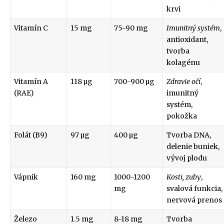
krvi
Vitamín C
15 mg
75-90 mg
Imunitný systém
,
antioxidant,
tvorba
kolagénu
Vitamín A
118 µg
700-900 µg
Zdravie očí
,
(RAE)
imunitný
systém,
pokožka
Folát (B9)
97 µg
400 µg
Tvorba DNA,
delenie buniek,
vývoj plodu
Vápnik
160 mg
1000-1200
Kosti, zuby
,
mg
svalová funkcia,
nervová prenos
Železo
1.5 mg
8-18 mg
Tvorba