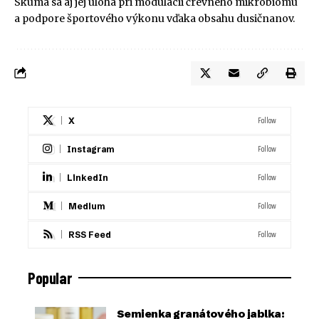
Skúma sa aj jej úloha pri modulácii črevného mikrobiómu
a podpore športového výkonu vďaka obsahu dusičnanov.
Follow
X
Follow
Instagram
Follow
LinkedIn
Follow
Medium
Follow
RSS Feed
Popular
Semienka granátového jablka: