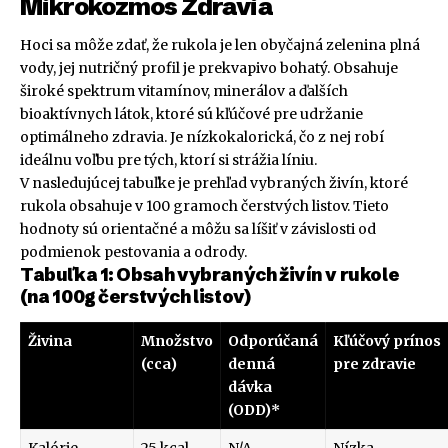
Mikrokozmos Zdravia
Hoci sa môže zdať, že rukola je len obyčajná zelenina plná
vody, jej nutričný profil je prekvapivo bohatý. Obsahuje
široké spektrum vitamínov, minerálov a ďalších
bioaktívnych látok, ktoré sú kľúčové pre udržanie
optimálneho zdravia. Je nízkokalorická, čo z nej robí
ideálnu voľbu pre tých, ktorí si strážia líniu.
V nasledujúcej tabuľke je prehľad vybraných živín, ktoré
rukola obsahuje v 100 gramoch čerstvých listov. Tieto
hodnoty sú orientačné a môžu sa líšiť v závislosti od
podmienok pestovania a odrody.
Tabuľka 1: Obsah vybraných živín v rukole
(na 100g čerstvých listov)
Živina
Množstvo
Odporúčaná
Kľúčový prínos
(cca)
denná
pre zdravie
dávka
(ODD)*
Kalórie
25 kcal
N/A
Nízka