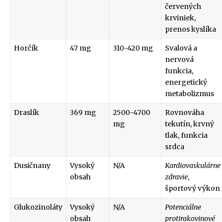
červených
krviniek,
prenos kyslíka
Horčík
47 mg
310-420 mg
Svalová a
nervová
funkcia,
energetický
metabolizmus
Draslík
369 mg
2500-4700
Rovnováha
mg
tekutín, krvný
tlak, funkcia
srdca
Dusičnany
Vysoký
N/A
Kardiovaskulárne
obsah
zdravie
,
športový výkon
Glukozinoláty
Vysoký
N/A
Potenciálne
obsah
protirakovinové