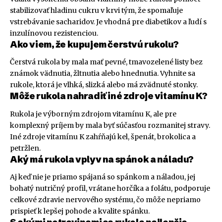
stabilizovať hladinu cukru v krvi tým, že spomaľuje
vstrebávanie sacharidov. Je vhodná pre diabetikov a ľudí s
inzulínovou rezistenciou.
Ako viem, že kupujem čerstvú rukolu?
Čerstvá rukola by mala mať pevné, tmavozelené listy bez
známok vädnutia, žltnutia alebo hnednutia. Vyhnite sa
rukole, ktorá je vlhká, slizká alebo má zvädnuté stonky.
Môže rukola nahradiť iné zdroje vitamínu K?
Rukola je výborným zdrojom vitamínu K, ale pre
komplexný príjem by mala byť súčasťou rozmanitej stravy.
Iné zdroje vitamínu K zahŕňajú kel, špenát, brokolica a
petržlen.
Aký má rukola vplyv na spánok a náladu?
Aj keď nie je priamo spájaná so spánkom a náladou, jej
bohatý nutričný profil, vrátane horčíka a folátu, podporuje
celkové zdravie nervového systému, čo môže nepriamo
prispieť k lepšej pohode a kvalite spánku.