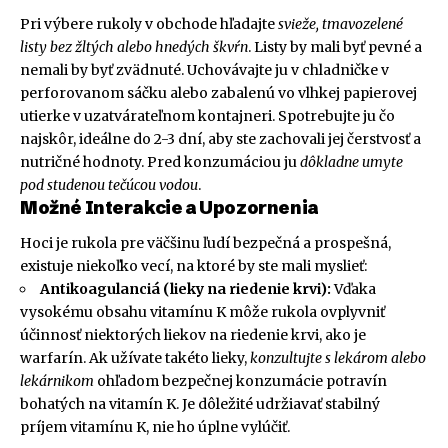
Pri výbere rukoly v obchode hľadajte
svieže, tmavozelené
listy bez žltých alebo hnedých škvŕn
. Listy by mali byť pevné a
nemali by byť zvädnuté. Uchovávajte ju v chladničke v
perforovanom sáčku alebo zabalenú vo vlhkej papierovej
utierke v uzatvárateľnom kontajneri. Spotrebujte ju čo
najskôr, ideálne do 2-3 dní, aby ste zachovali jej čerstvosť a
nutričné hodnoty. Pred konzumáciou ju
dôkladne umyte
pod studenou tečúcou vodou
.
Možné Interakcie a Upozornenia
Hoci je rukola pre väčšinu ľudí bezpečná a prospešná,
existuje niekoľko vecí, na ktoré by ste mali myslieť:
Antikoagulanciá (lieky na riedenie krvi):
Vďaka
vysokému obsahu vitamínu K môže rukola ovplyvniť
účinnosť niektorých liekov na riedenie krvi, ako je
warfarín. Ak užívate takéto lieky,
konzultujte s lekárom alebo
lekárnikom
ohľadom bezpečnej konzumácie potravín
bohatých na vitamín K. Je dôležité udržiavať stabilný
príjem vitamínu K, nie ho úplne vylúčiť.