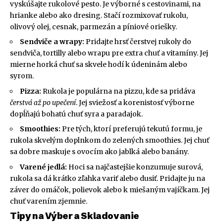
vyskúšajte rukolové pesto. Je výborné s cestovinami, na
hrianke alebo ako dresing. Stačí rozmixovať rukolu,
olivový olej, cesnak, parmezán a píniové oriešky.
Sendviče a wrapy:
Pridajte hrsť čerstvej rukoly do
sendviča, tortilly alebo wrapu pre extra chuť a vitamíny. Jej
mierne horká chuť sa skvele hodí k údeninám alebo
syrom.
Pizza:
Rukola je populárna na pizzu, kde sa pridáva
čerstvá až po upečení
. Jej sviežosť a korenistosť výborne
dopĺňajú bohatú chuť syra a paradajok.
Smoothies:
Pre tých, ktorí preferujú tekutú formu, je
rukola skvelým doplnkom do zelených smoothies. Jej chuť
sa dobre maskuje s ovocím ako jablká alebo banány.
Varené jedlá:
Hoci sa najčastejšie konzumuje surová,
rukola sa dá krátko zľahka variť alebo dusiť. Pridajte ju na
záver do omáčok, polievok alebo k miešaným vajíčkam. Jej
chuť varením zjemnie.
Tipy na Výber a Skladovanie