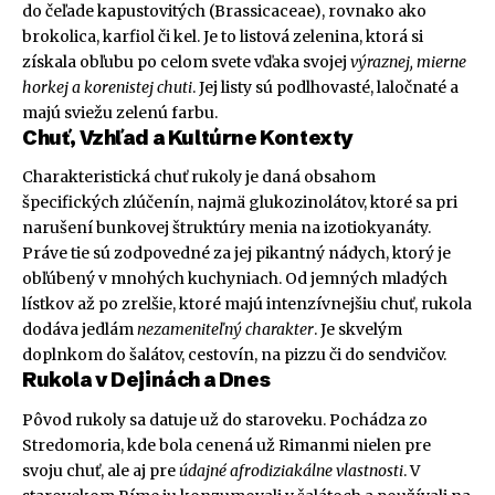
do čeľade kapustovitých (Brassicaceae), rovnako ako
brokolica, karfiol či kel. Je to listová zelenina, ktorá si
získala obľubu po celom svete vďaka svojej
výraznej, mierne
horkej a korenistej chuti
. Jej listy sú podlhovasté, laločnaté a
majú sviežu zelenú farbu.
Chuť, Vzhľad a Kultúrne Kontexty
Charakteristická chuť rukoly je daná obsahom
špecifických zlúčenín, najmä glukozinolátov, ktoré sa pri
narušení bunkovej štruktúry menia na izotiokyanáty.
Práve tie sú zodpovedné za jej pikantný nádych, ktorý je
obľúbený v mnohých kuchyniach. Od jemných mladých
lístkov až po zrelšie, ktoré majú intenzívnejšiu chuť, rukola
dodáva jedlám
nezameniteľný charakter
. Je skvelým
doplnkom do šalátov, cestovín, na pizzu či do sendvičov.
Rukola v Dejinách a Dnes
Pôvod rukoly sa datuje už do staroveku. Pochádza zo
Stredomoria, kde bola cenená už Rimanmi nielen pre
svoju chuť, ale aj pre
údajné afrodiziakálne vlastnosti
. V