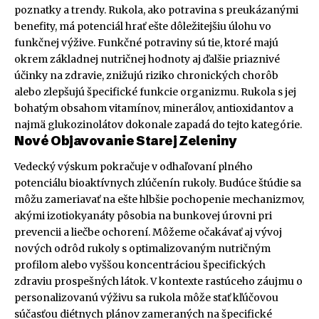
poznatky a trendy. Rukola, ako potravina s preukázanými
benefity, má potenciál hrať ešte dôležitejšiu úlohu vo
funkčnej výžive. Funkčné potraviny sú tie, ktoré majú
okrem základnej nutričnej hodnoty aj ďalšie priaznivé
účinky na zdravie, znižujú riziko chronických chorôb
alebo zlepšujú špecifické funkcie organizmu. Rukola s jej
bohatým obsahom vitamínov, minerálov, antioxidantov a
najmä glukozinolátov dokonale zapadá do tejto kategórie.
Nové Objavovanie Starej Zeleniny
Vedecký výskum pokračuje v odhaľovaní plného
potenciálu bioaktívnych zlúčenín rukoly. Budúce štúdie sa
môžu zameriavať na ešte hlbšie pochopenie mechanizmov,
akými izotiokyanáty pôsobia na bunkovej úrovni pri
prevencii a liečbe ochorení. Môžeme očakávať aj vývoj
nových odrôd rukoly s optimalizovaným nutričným
profilom alebo vyššou koncentráciou špecifických
zdraviu prospešných látok. V kontexte rastúceho záujmu o
personalizovanú výživu sa rukola môže stať kľúčovou
súčasťou diétnych plánov zameraných na špecifické