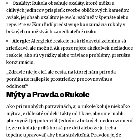
Oxaláty:
Rukola obsahuje oxaláty, ktoré môžu u
citlivých jedincov prispieť k tvorbe obličkových kameňov.
Avšak, jej obsah oxalátov je
oveľa nižší
než v špenáte alebo
repe. Pre väčšinu ľudí predstavuje konzumácia rukoly v
bežných množstvách zanedbateľné riziko.
Alergie:
Alergické reakcie na krížokvetú zeleninu sú
zriedkavé, ale možné. Ak spozorujete akékoľvek nežiaduce
reakcie, ako sú vyrážky alebo tráviace problémy, prerušte
konzumáciu.
„Zdravie nie je cieľ, ale cesta, na ktorej nám príroda
ponúka tie najlepšie prostriedky pre rovnováhu a
odolnosť.“
Mýty a Pravda o Rukole
Ako pri mnohých potravinách, aj o rukole koluje niekoľko
mýtov. Je dôležité oddeliť fakty od fikcie, aby sme mohli
plne využiť jej potenciál. Jedným z bežných nedorozumení
je, že rukola je príliš horká pre deti alebo že ju treba
tepelne upravovať, aby bola stráviteľná. Pravdou je, že