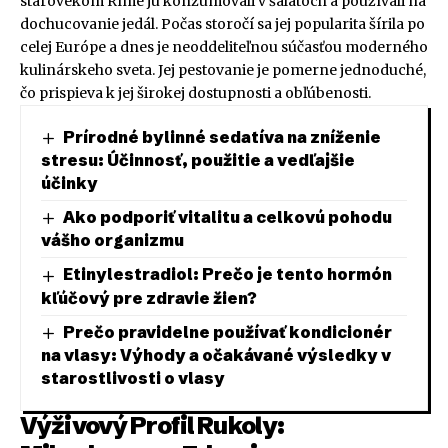
starovekom Ríme ju konzumovali v šalátoch a používali na
dochucovanie jedál. Počas storočí sa jej popularita šírila po
celej Európe a dnes je neoddeliteľnou súčasťou moderného
kulinárskeho sveta. Jej pestovanie je pomerne jednoduché,
čo prispieva k jej širokej dostupnosti a obľúbenosti.
Prírodné bylinné sedatíva na zníženie
stresu: Účinnosť, použitie a vedľajšie
účinky
Ako podporiť vitalitu a celkovú pohodu
vášho organizmu
Etinylestradiol: Prečo je tento hormón
kľúčový pre zdravie žien?
Prečo pravidelne používať kondicionér
na vlasy: Výhody a očakávané výsledky v
starostlivosti o vlasy
Výživový Profil Rukoly: