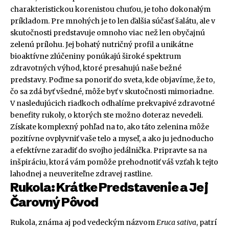
charakteristickou korenistou chuťou, je toho dokonalým
príkladom. Pre mnohých je to len ďalšia súčasť šalátu, ale v
skutočnosti predstavuje omnoho viac než len obyčajnú
zelenú prílohu. Jej bohatý nutričný profil a unikátne
bioaktívne zlúčeniny ponúkajú široké spektrum
zdravotných výhod, ktoré presahujú naše bežné
predstavy. Poďme sa ponoriť do sveta, kde objavíme, že to,
čo sa zdá byť všedné, môže byť v skutočnosti mimoriadne.
V nasledujúcich riadkoch odhalíme prekvapivé zdravotné
benefity rukoly, o ktorých ste možno doteraz nevedeli.
Získate komplexný pohľad na to, ako táto zelenina môže
pozitívne ovplyvniť vaše telo a myseľ, a ako ju jednoducho
a efektívne zaradiť do svojho jedálnička. Pripravte sa na
inšpiráciu, ktorá vám pomôže prehodnotiť váš vzťah k tejto
lahodnej a neuveriteľne zdravej rastline.
Rukola: Krátke Predstavenie a Jej
Čarovný Pôvod
Rukola, známa aj pod vedeckým názvom
Eruca sativa
, patrí