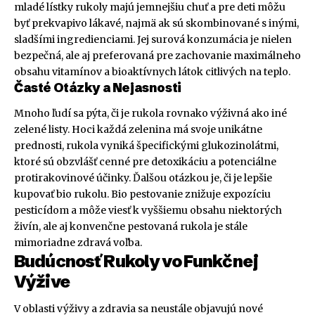
mladé lístky rukoly majú jemnejšiu chuť a pre deti môžu
byť prekvapivo lákavé, najmä ak sú skombinované s inými,
sladšími ingredienciami. Jej surová konzumácia je nielen
bezpečná, ale aj preferovaná pre zachovanie maximálneho
obsahu vitamínov a bioaktívnych látok citlivých na teplo.
Časté Otázky a Nejasnosti
Mnoho ľudí sa pýta, či je rukola rovnako výživná ako iné
zelené listy. Hoci každá zelenina má svoje unikátne
prednosti, rukola vyniká špecifickými glukozinolátmi,
ktoré sú obzvlášť cenné pre detoxikáciu a potenciálne
protirakovinové účinky. Ďalšou otázkou je, či je lepšie
kupovať bio rukolu. Bio pestovanie znižuje expozíciu
pesticídom a môže viesť k vyššiemu obsahu niektorých
živín, ale aj konvenčne pestovaná rukola je stále
mimoriadne zdravá voľba.
Budúcnosť Rukoly vo Funkčnej
Výžive
V oblasti výživy a zdravia sa neustále objavujú nové