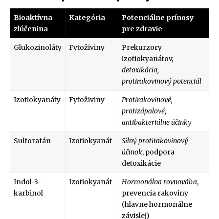
Bioaktívna
Kategória
Potenciálne prínosy
zlúčenina
pre zdravie
Glukozinoláty
Fytoživiny
Prekurzory
izotiokyanátov,
detoxikácia,
protirakovinový potenciál
Izotiokyanáty
Fytoživiny
Protirakovinové,
protizápalové,
antibakteriálne účinky
Sulforafán
Izotiokyanát
Silný protirakovinový
účinok
, podpora
detoxikácie
Indol-3-
Izotiokyanát
Hormonálna rovnováha
,
karbinol
prevencia rakoviny
(hlavne hormonálne
závislej)