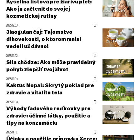
Kyselina listová pre žiarivú pleť:
ZDRAVIE /
Ako ju začleniť do svojej
ŽIVOTNÝ ŠTÝL
kozmetickej rutiny
2025.12.03.
Jiaogulan čaj: Tajomstvo
ZDRAVIE /
dlhovekosti, o ktorom mnísi
ŽIVOTNÝ ŠTÝL
vedeli už dávno!
2025.10.22.
Sila chôdze: Ako môže pravidelný
ZDRAVIE /
pohyb zlepšiť tvoj život
ŽIVOTNÝ ŠTÝL
2025.10.04.
Kaktus Nopal: Skrytý poklad pre
ZDRAVIE /
zdravie a vitalitu tela
ŽIVOTNÝ ŠTÝL
2025.10.04.
Výhody ľadového reďkovky pre
ZDRAVIE /
zdravie: účinné látky, použitie a
ŽIVOTNÝ ŠTÝL
tipy na konzumáciu
2025.11.18.
Účinky a použitie prípravku Xerex: