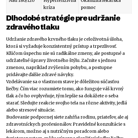
Nad 180/120
Hypertenzívna
Okamžitá lekárska
kríza
pomoc
Dlhodobé stratégie pre udržanie
zdravého tlaku
Udržanie zdravého krvného tlaku je celoživotná úloha,
ktorá si vyžaduje konzistentný prístup a trpezlivosť.
Kľúčom úspechu nie sú radikálne zmeny, ale postupné a
udržateľné úpravy životného štýlu. Začnite s jednou
zmenou, napríklad zvýšením pohybu, a postupne
pridávajte ďalšie zdravé návyky.
Vzdelávanie sa o vlastnom stave je dôležitou súčasťou
liečby. Čím viac rozumiete tomu, ako funguje váš krvný
tlak a čo ho ovplyvňuje, tým lepšie sa dokážete o seba
starať. Sledujte reakcie svojho tela na rôzne aktivity, jedlá
alebo stresové situácie.
Budovanie podpornej siete zahŕňa rodinu, priateľov, ale aj
zdravotníckych profesionálov. Pravidelné konzultácie s
lekárom, možno aj s nutričným poradcom alebo