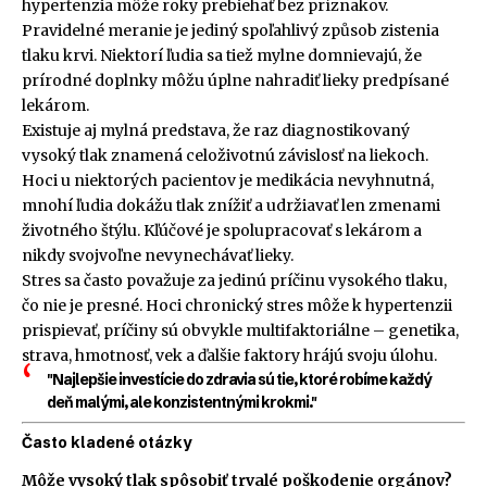
hypertenzia môže roky prebiehať bez príznakov.
Pravidelné meranie je jediný spoľahlivý způsob zistenia
tlaku krvi. Niektorí ľudia sa tiež mylne domnievajú, že
prírodné doplnky môžu úplne nahradiť lieky predpísané
lekárom.
Existuje aj mylná predstava, že raz diagnostikovaný
vysoký tlak znamená celoživotnú závislosť na liekoch.
Hoci u niektorých pacientov je medikácia nevyhnutná,
mnohí ľudia dokážu tlak znížiť a udržiavať len zmenami
životného štýlu. Kľúčové je spolupracovať s lekárom a
nikdy svojvoľne nevynechávať lieky.
Stres sa často považuje za jedinú príčinu vysokého tlaku,
čo nie je presné. Hoci chronický stres môže k hypertenzii
prispievať, príčiny sú obvykle multifaktoriálne – genetika,
strava, hmotnosť, vek a ďalšie faktory hrájú svoju úlohu.
"Najlepšie investície do zdravia sú tie, ktoré robíme každý
deň malými, ale konzistentnými krokmi."
Často kladené otázky
Môže vysoký tlak spôsobiť trvalé poškodenie orgánov?