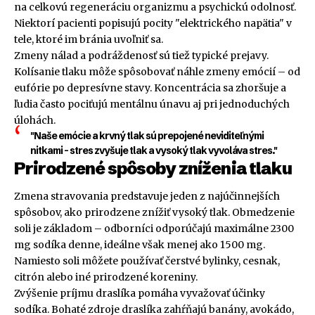
na celkovú regeneráciu organizmu a psychickú odolnosť.
Niektorí pacienti popisujú pocity "elektrického napätia" v
tele, ktoré im bránia uvoľniť sa.
Zmeny nálad a podráždenosť sú tiež typické prejavy.
Kolísanie tlaku môže spôsobovať náhle zmeny emócií – od
eufórie po depresívne stavy. Koncentrácia sa zhoršuje a
ľudia často pociťujú mentálnu únavu aj pri jednoduchých
úlohách.
"Naše emócie a krvný tlak sú prepojené neviditeľnými
nitkami – stres zvyšuje tlak a vysoký tlak vyvoláva stres."
Prirodzené spôsoby zníženia tlaku
Zmena stravovania predstavuje jeden z najúčinnejších
spôsobov, ako prirodzene znížiť vysoký tlak. Obmedzenie
soli je základom – odborníci odporúčajú maximálne 2300
mg sodíka denne, ideálne však menej ako 1500 mg.
Namiesto soli môžete používať čerstvé bylinky, cesnak,
citrón alebo iné prirodzené koreniny.
Zvýšenie príjmu draslíka pomáha vyvažovať účinky
sodíka. Bohaté zdroje draslíka zahŕňajú banány, avokádo,