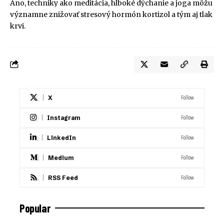
Áno, techniky ako meditácia, hlboké dýchanie a joga môžu
významne znižovať stresový hormón kortizol a tým aj tlak
krvi.
Follow
X
Follow
Instagram
Follow
LinkedIn
Follow
Medium
Follow
RSS Feed
Popular