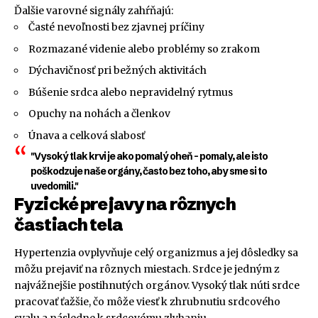
Ďalšie varovné signály zahŕňajú:
Časté nevoľnosti bez zjavnej príčiny
Rozmazané videnie alebo problémy so zrakom
Dýchavičnosť pri bežných aktivitách
Búšenie srdca alebo nepravidelný rytmus
Opuchy na nohách a členkov
Únava a celková slabosť
"Vysoký tlak krvi je ako pomalý oheň – pomaly, ale isto
poškodzuje naše orgány, často bez toho, aby sme si to
uvedomili."
Fyzické prejavy na rôznych
častiach tela
Hypertenzia ovplyvňuje celý organizmus a jej dôsledky sa
môžu prejaviť na rôznych miestach. Srdce je jedným z
najvážnejšie postihnutých orgánov. Vysoký tlak núti srdce
pracovať ťažšie, čo môže viesť k zhrubnutiu srdcového
svalu a následne k srdcovému zlyhaniu.