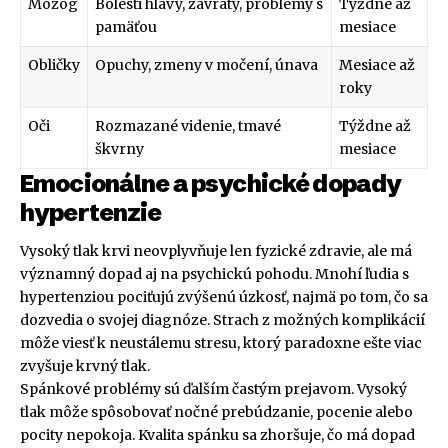
Mozog
Bolesti hlavy, závraty, problémy s
Týždne až
pamäťou
mesiace
Obličky
Opuchy, zmeny v močení, únava
Mesiace až
roky
Oči
Rozmazané videnie, tmavé
Týždne až
škvrny
mesiace
Emocionálne a psychické dopady
hypertenzie
Vysoký tlak krvi neovplyvňuje len fyzické zdravie, ale má
významný dopad aj na psychickú pohodu. Mnohí ľudia s
hypertenziou pociťujú zvýšenú úzkosť, najmä po tom, čo sa
dozvedia o svojej diagnóze. Strach z možných komplikácií
môže viesť k neustálemu stresu, ktorý paradoxne ešte viac
zvyšuje krvný tlak.
Spánkové problémy sú ďalším častým prejavom. Vysoký
tlak môže spôsobovať nočné prebúdzanie, pocenie alebo
pocity nepokoja. Kvalita spánku sa zhoršuje, čo má dopad