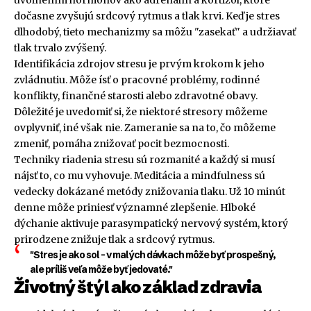
uvoľnením hormónov ako adrenalín a kortizol, ktoré
dočasne zvyšujú srdcový rytmus a tlak krvi. Keď je stres
dlhodobý, tieto mechanizmy sa môžu "zasekať" a udržiavať
tlak trvalo zvýšený.
Identifikácia zdrojov stresu je prvým krokom k jeho
zvládnutiu. Môže ísť o pracovné problémy, rodinné
konflikty, finančné starosti alebo zdravotné obavy.
Dôležité je uvedomiť si, že niektoré stresory môžeme
ovplyvniť, iné však nie. Zameranie sa na to, čo môžeme
zmeniť, pomáha znižovať pocit bezmocnosti.
Techniky riadenia stresu sú rozmanité a každý si musí
nájsť to, co mu vyhovuje. Meditácia a mindfulness sú
vedecky dokázané metódy znižovania tlaku. Už 10 minút
denne môže priniesť významné zlepšenie. Hlboké
dýchanie aktivuje parasympatický nervový systém, ktorý
prirodzene znižuje tlak a srdcový rytmus.
"Stres je ako sol – v malých dávkach môže byť prospešný,
ale príliš veľa môže byť jedovaté."
Životný štýl ako základ zdravia