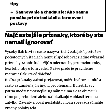
tipy
Saunovanie a chudnutie: Ako sauna
pomáha pri detoxikácii a formovaní
postavy
Najčastejšie príznaky, ktoré by ste
nemali ignorovať
Vysoký tlak krvi sa často nazýva "tichý zabijak", pretože v
počiatočných štádiách nemusí spôsobovať žiadne výrazné
príznaky. Mnohí ľudia žijú s miernou hypertenziou roky,
bez toho, aby o tom vedeli. Práve preto je pravidelné
meranie tlaku také dôležité.
Keď sa príznaky začnú prejavovať, môžu byť rozmanité a
často sa zamieňajú s inými problémami. Bolesti hlavy
patria medzi najčastejšie signály, najmä ak sa objavujú
ráno po prebudení alebo sa lokalizujú v oblasti temena a
zátylku. Závraty a pocit nestability môžu sprevádzať náhle
zmeny polohy tela.