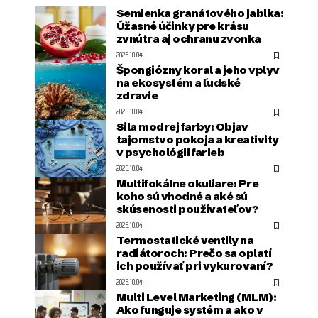
Semienka granátového jablka:
Úžasné účinky pre krásu
zvnútra aj ochranu zvonka
2025.10.04.
Špongiózny koral a jeho vplyv
na ekosystém a ľudské
zdravie
2025.10.04.
Sila modrej farby: Objav
tajomstvo pokoja a kreativity
v psychológii farieb
2025.10.04.
Multifokálne okuliare: Pre
koho sú vhodné a aké sú
skúsenosti používateľov?
2025.10.04.
Termostatické ventily na
radiátoroch: Prečo sa oplatí
ich používať pri vykurovaní?
2025.10.04.
Multi Level Marketing (MLM):
Ako funguje systém a ako v