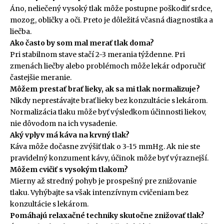
Áno, neliečený vysoký tlak môže postupne poškodiť srdce,
mozog, obličky a oči. Preto je dôležitá včasná diagnostika a
liečba.
Ako často by som mal merať tlak doma?
Pri stabilnom stave stačí 2-3 merania týždenne. Pri
zmenách liečby alebo problémoch môže lekár odporučiť
častejšie meranie.
Môžem prestať brať lieky, ak sa mi tlak normalizuje?
Nikdy neprestávajte brať lieky bez konzultácie s lekárom.
Normalizácia tlaku môže byť výsledkom účinnosti liekov,
nie dôvodom na ich vysadenie.
Aký vplyv má káva na krvný tlak?
Káva môže dočasne zvýšiť tlak o 3-15 mmHg. Ak nie ste
pravidelný konzument kávy, účinok môže byť výraznejší.
Môžem cvičiť s vysokým tlakom?
Mierny až stredný pohyb je prospešný pre znižovanie
tlaku. Vyhýbajte sa však intenzívnym cvičeniam bez
konzultácie s lekárom.
Pomáhajú relaxačné techniky skutočne znižovať tlak?