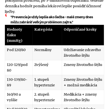
pokojnom prostredí, po 5-minútovom odpočinku. Vedenie
denníka hodnôt pomáha lekárovi lepšie posúdiť účinnosť
liečby.
"Prevencia je vždy lepšia ako liečba – malé zmeny dnes
môžu zabrániť veľkým problémom zajtra."
Hodnoty
Kategória
Odporúčané kroky
tlaku
(mmHg)
Pod 120/80
Normálny
Udržiavanie zdravého
životného štýlu
120-129/pod
Zvýšený
Zmeny životného štýlu
80
130-139/80-
1. stupeň
Zmeny životného štýlu
89
hypertenzie
+ možná medikácia
140/90 a
2. stupeň
Medikácia + zmeny
vyššie
hypertenzie
životného štýlu