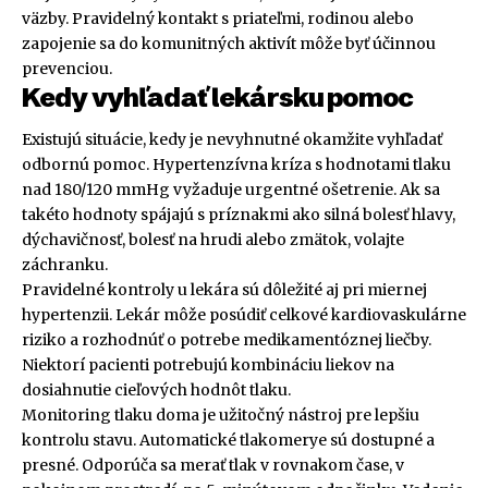
väzby. Pravidelný kontakt s priateľmi, rodinou alebo
zapojenie sa do komunitných aktivít môže byť účinnou
prevenciou.
Kedy vyhľadať lekársku pomoc
Existujú situácie, kedy je nevyhnutné okamžite vyhľadať
odbornú pomoc. Hypertenzívna kríza s hodnotami tlaku
nad 180/120 mmHg vyžaduje urgentné ošetrenie. Ak sa
takéto hodnoty spájajú s príznakmi ako silná bolesť hlavy,
dýchavičnosť, bolesť na hrudi alebo zmätok, volajte
záchranku.
Pravidelné kontroly u lekára sú dôležité aj pri miernej
hypertenzii. Lekár môže posúdiť celkové kardiovaskulárne
riziko a rozhodnúť o potrebe medikamentóznej liečby.
Niektorí pacienti potrebujú kombináciu liekov na
dosiahnutie cieľových hodnôt tlaku.
Monitoring tlaku doma je užitočný nástroj pre lepšiu
kontrolu stavu. Automatické tlakomerye sú dostupné a
presné. Odporúča sa merať tlak v rovnakom čase, v