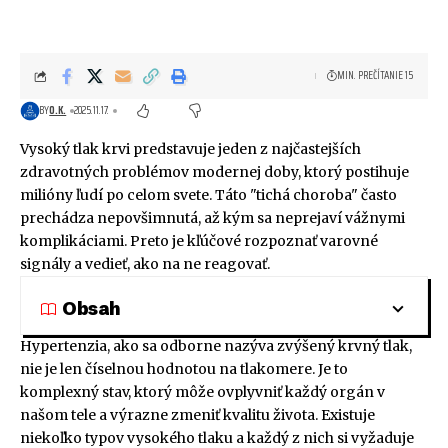
MIN. PREČÍTANIE 15
BY
O.K.
2025.11.17.
Vysoký tlak krvi predstavuje jeden z najčastejších
zdravotných problémov modernej doby, ktorý postihuje
milióny ľudí po celom svete. Táto "tichá choroba" často
prechádza nepovšimnutá, až kým sa neprejaví vážnymi
komplikáciami. Preto je kľúčové rozpoznať varovné
signály a vedieť, ako na ne reagovať.
Obsah
Hypertenzia, ako sa odborne nazýva zvýšený krvný tlak,
nie je len číselnou hodnotou na tlakomere. Je to
komplexný stav, ktorý môže ovplyvniť každý orgán v
našom tele a výrazne zmeniť kvalitu života. Existuje
niekoľko typov vysokého tlaku a každý z nich si vyžaduje