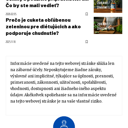
ZDRAVIE /
Čo by ste mali vedieť?
ŽIVOTNÝ ŠTÝL
2026.02.05.
Prečo je cuketa obľúbenou
ZDRAVIE /
zeleninou pre diétujúcich a ako
ŽIVOTNÝ ŠTÝL
podporuje chudnutie?
2025.11.18.
Informácie uvedené na tejto webovej stránke slúžia len
na zábavné účely. Neposkytujeme žiadne záruky,
výslovné ani implicitné, týkajúce sa úplnosti, presnosti,
primeranosti, zákonnosti, užitočnosti, spoľahlivosti,
vhodnosti, dostupnosti ani žiadneho iného aspektu
údajov. Akékoľvek spoliehanie sa na informácie uvedené
na tejto webovej stránke je na vaše vlastné riziko.