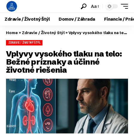
Aa
Zdravie / Životný Štýl
Domov / Záhrada
Financie / Prá
Home
»
Zdravie / Životný štýl
»
Vplyvy vysokého tlaku na telo: Bežné príznaky a účinné životné riešenia
ZDRAVIE / ŽIVOTNÝ ŠTÝL
Vplyvy vysokého tlaku na telo:
Bežné príznaky a účinné
životné riešenia