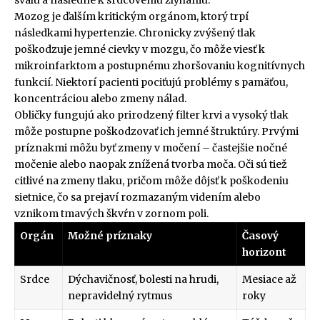
Mozog je ďalším kritickým orgánom, ktorý trpí
následkami hypertenzie. Chronicky zvýšený tlak
poškodzuje jemné cievky v mozgu, čo môže viesť k
mikroinfarktom a postupnému zhoršovaniu kognitívnych
funkcií. Niektorí pacienti pociťujú problémy s pamäťou,
koncentráciou alebo zmeny nálad.
Obličky fungujú ako prirodzený filter krvi a vysoký tlak
môže postupne poškodzovať ich jemné štruktúry. Prvými
príznakmi môžu byť zmeny v močení – častejšie nočné
močenie alebo naopak znížená tvorba moča. Oči sú tiež
citlivé na zmeny tlaku, pričom môže dôjsť k poškodeniu
sietnice, čo sa prejaví rozmazaným videním alebo
vznikom tmavých škvŕn v zornom poli.
Orgán
Možné príznaky
Časový
horizont
Srdce
Dýchavičnosť, bolesti na hrudi,
Mesiace až
nepravidelný rytmus
roky