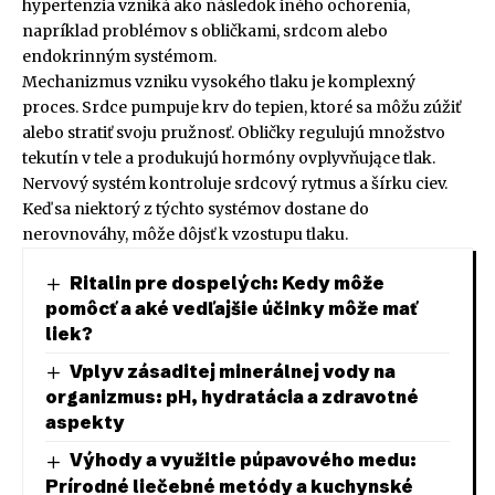
hypertenzia vzniká ako následok iného ochorenia,
napríklad problémov s obličkami, srdcom alebo
endokrinným systémom.
Mechanizmus vzniku vysokého tlaku je komplexný
proces. Srdce pumpuje krv do tepien, ktoré sa môžu zúžiť
alebo stratiť svoju pružnosť. Obličky regulujú množstvo
tekutín v tele a produkujú hormóny ovplyvňujące tlak.
Nervový systém kontroluje srdcový rytmus a šírku ciev.
Keď sa niektorý z týchto systémov dostane do
nerovnováhy, môže dôjsť k vzostupu tlaku.
Ritalin pre dospelých: Kedy môže
pomôcť a aké vedľajšie účinky môže mať
liek?
Vplyv zásaditej minerálnej vody na
organizmus: pH, hydratácia a zdravotné
aspekty
Výhody a využitie púpavového medu:
Prírodné liečebné metódy a kuchynské