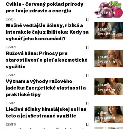
Cvikla – červený poklad prírody
ZDRAVIE /
pre tvoje zdravie a energiu
ŽIVOTNÝ ŠTÝL
2025.10.11.
Možné vedľajšie účinky, riziká a
ZDRAVIE /
interakcie čaju z ibišteka: Kedy sa
ŽIVOTNÝ ŠTÝL
vyhnúť jeho konzumácii?
2025.11.20.
Ružová hlina: Prínosy pre
ZDRAVIE /
starostlivosť o pleť a kozmetické
ŽIVOTNÝ ŠTÝL
využitie
2025.11.21.
Význam a výhody ružového
ZDRAVIE /
jadeitu: Energetické vlastnosti a
ŽIVOTNÝ ŠTÝL
praktické tipy
2025.11.21.
Liečivé účinky himalájskej soli na
ZDRAVIE /
telo a jej všestranné využitie
ŽIVOTNÝ ŠTÝL
2025.11.19.