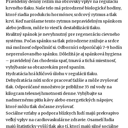
Pravidelný denný režim má obrovský vplyv na reguláciu
krvného tlaku. Naše telo má prirodzené biologické hodiny,
ktoré riadia produkciu hormónov, srdcový rytmus a tlak
krvi. Keď narúšame tento rytmus nepravidelným spánkom
alebo jedlom, môže to viesť k destabilizácii tlaku.
Kvalitný spánok je nevyhnutný pre regeneráciu cievneho
systému. Počas spánku sa tlak prirodzene znižuje a srdce
má možnosť odpočinúť si. Odborníci odporúčajú 7-9 hodín
neprerušovaného spánku. Dôležitá je aj spánková hygiena
– pravidelný čas chodenia spať, tmavá a tichá miestnosť,
vyhýbanie sa obrazovkám pred spaním.
Hydratácia hrá kľúčovú úlohu v regulácii tlaku.
Dehydratácia núti srdce pracovať ťažšie a môže zvyšovať
tlak. Odporúčané množstvo je približne 35 ml vody na
kilogram telesnej hmotnosti denne. Vyhýbajte sa
nadmernému pitiu kávy alebo energetických nápojov,
ktoré môžu tlak dočasne zvyšovať.
Sociálne vzťahy a podpora blízkych ľudí majú prekvapivo
veľký vplyv na cardiovaskulárne zdravie. Osamelí ľudia
majú štatisticky vyšší tlak ako tí, ktorí majú silné sociálne