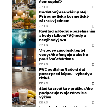
ňom uspieť?
2025.10.04.
Kadidlový esenciálny olej:
Prírodný liek a kozmetický
zázrak v jednom
2025.10.04.
Kavitácia: Kedy je požehnaním
a kedy rizikom? Výhody a
nevýhody javu
2025.10.04.
Vrstvový zásobník teplej
vody: Ako funguje a ako ho
používať efektívne
2025.10.04.
PVC podlaha: Na čo si dať
pozor pred kúpou – výhody a
riziká
2025.10.04.
Sladká srvátka v prášku: Ako
podporuje tvoje zdravie a
výživu
2025.10.04.