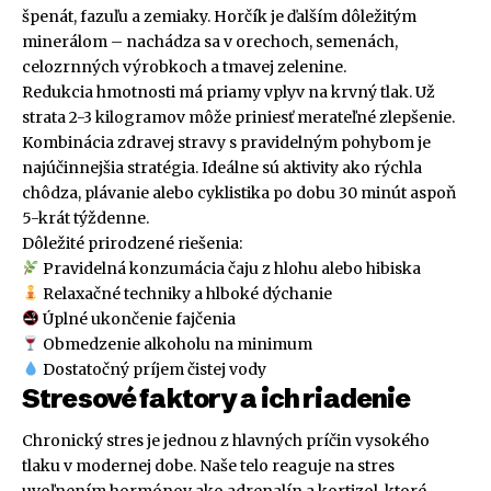
špenát, fazuľu a zemiaky. Horčík je ďalším dôležitým
minerálom – nachádza sa v orechoch, semenách,
celozrnných výrobkoch a tmavej zelenine.
Redukcia hmotnosti má priamy vplyv na krvný tlak. Už
strata 2-3 kilogramov môže priniesť merateľné zlepšenie.
Kombinácia zdravej stravy s pravidelným pohybom je
najúčinnejšia stratégia. Ideálne sú aktivity ako rýchla
chôdza, plávanie alebo cyklistika po dobu 30 minút aspoň
5-krát týždenne.
Dôležité prirodzené riešenia:
Pravidelná konzumácia čaju z hlohu alebo hibiska
Relaxačné techniky a hlboké dýchanie
Úplné ukončenie fajčenia
Obmedzenie alkoholu na minimum
Dostatočný príjem čistej vody
Stresové faktory a ich riadenie
Chronický stres je jednou z hlavných príčin vysokého
tlaku v modernej dobe. Naše telo reaguje na stres