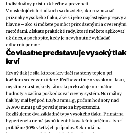
individuálny prístup k liečbe a prevencii.
V nasledujúcich riadkoch sa dozviete, ako rozpoznať
príznaky vysokého tlaku, aké sú jeho najčastejšie prejavy a
hlavne – ako si môžete pomôcť prirodzenými a overenými
metódami. Získate praktické rady, ktoré môžete aplikovať
už dnes, a pochopíte, kedy je nevyhnutné vyhľadať
odbornú pomoc.
Čo vlastne predstavuje vysoký tlak
krvi
Krvný tlak je sila, ktorou krv tlačí na steny tepien pri
každom srdcovom údere. Keď hovoríme o vysokom tlaku,
myslíme na stav, kedy táto sila prekračuje normálne
hodnoty a začína poškodzovať cievny systém. Normálny
tlak by mal byť pod 120/80 mmHg, pričom hodnoty nad
140/90 mmHg už považujeme za hypertenziu.
Rozlišujeme dva základné typy vysokého tlaku. Primárna
hypertenzia nemá jasnú identifikovateľnú príčinu a tvorí
približne 90% všetkých prípadov. Sekundárna