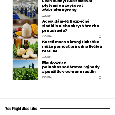
Lean bunky: Ako znižovať
plytvanie a zvyšovať
efektivitu výroby
2025.10.04.
Acesulfám-K: Bezpečné
sladidlo alebo skrytá hrozba
pre zdravie?
2025.10.04.
Koreň maca a krvný tlak: Ako
môže pomôcť prírodná liečivá
rastlina
2025.10.04.
Mankozeb v
poľnohospodárstve: Výhody
a použitie v ochrane rastlín
2025.10.04.
You Might Also Like