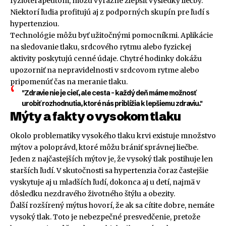
fyzioterapeutom, môžu výrazne zlepšiť výsledky liečby.
Niektorí ľudia profitujú aj z podporných skupín pre ľudí s
hypertenziou.
Technológie môžu byť užitočnými pomocníkmi. Aplikácie
na sledovanie tlaku, srdcového rytmu alebo fyzickej
aktivity poskytujú cenné údaje. Chytré hodinky dokážu
upozorniť na nepravidelnosti v srdcovom rytme alebo
pripomenúť čas na meranie tlaku.
"Zdravie nie je cieľ, ale cesta – každý deň máme možnosť
urobiť rozhodnutia, ktoré nás priblížia k lepšiemu zdraviu."
Mýty a fakty o vysokom tlaku
Okolo problematiky vysokého tlaku krvi existuje množstvo
mýtov a poloprávd, ktoré môžu brániť správnej liečbe.
Jeden z najčastejších mýtov je, že vysoký tlak postihuje len
starších ľudí. V skutočnosti sa hypertenzia čoraz častejšie
vyskytuje aj u mladších ľudí, dokonca aj u detí, najmä v
dôsledku nezdravého životného štýlu a obezity.
Ďalší rozšírený mýtus hovorí, že ak sa cítite dobre, nemáte
vysoký tlak. Toto je nebezpečné presvedčenie, pretože