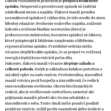
Ďalším významným prínosom je
podpora kvalitného
spánku
. Nespavosť a prerušovaný spánok sú častými
následkami stresu a napätia. Tlaková masáž pomáha
normalizovať spánkový cyklus tým, že telo uvedie do stavu
hlbokej relaxácie. Uvoľnenie svalového napätia, zníženie
úzkosti a zvýšenie hladiny serotonínu (ktorý je
prekurzorom melatonínu, hormónu spánku) sú faktory,
ktoré prispievajú k ľahšiemu zaspávaniu a hlbšiemu,
regeneračnému spánku. Pravidelné sedenia môžu
výrazne zlepšiť kvalitu spánku, čo sa prejaví vo zvýšenej
energii a lepšej koncentrácii počas dňa.
Nakoniec, tlaková masáž výrazne
zlepšuje náladu a
celkovú pohodu
. Dotyk je základnou ľudskou potrebou a
má silný vplyv na naše emócie. Profesionálna, starostlivá
masáž vytvára pocit bezpečia a starostlivosti, čo vedie k
emocionálnemu uvoľneniu. Okrem biochemických
reakcií, ako je uvoľňovanie endorfínov, samotný akt
prijímania masáže pôsobí ako forma sebalásky a
starostlivosti o seba. Tento rituál môže pomôcť posilniť
pozitívne emócie, znížiť pocity osamelosti alebo izolácie a