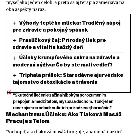
myseľ ako jeden celok, a preto sa aj terapia zameriava na
oba aspekty naraz.
Výhody teplého mlieka: Tradičný nápoj
pre zdravie a pokojný spánok
Prasličkový čaj: Prírodný liek pre
zdravie a vitalitu každý deň
Účinky krumpľového cukru na zdravie a
modernú výživu: Čo by ste mali vedieť?
Triphala prášok: Starodávne ajurvédske
tajomstvo detoxikácie a trávenia
"Skutočné liečenie začína hlbokým porozumením
prepojenia medzi telom, mysľou a duchom. Tlak je len
nástrojom na odomknutie ich prirodzenej harmónie."
Mechanizmus Účinku: Ako Tlaková Masáž
Pracuje s Telom
Pochopiť, ako tlaková masáž funguje, znamená nazrieť