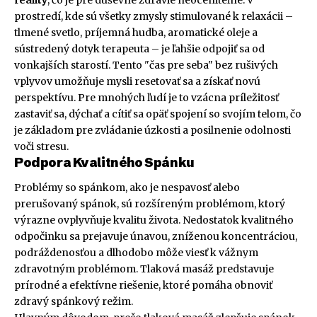
prostredí, kde sú všetky zmysly stimulované k relaxácii –
tlmené svetlo, príjemná hudba, aromatické oleje a
sústredený dotyk terapeuta – je ľahšie odpojiť sa od
vonkajších starostí. Tento "čas pre seba" bez rušivých
vplyvov umožňuje mysli resetovať sa a získať novú
perspektívu. Pre mnohých ľudí je to vzácna príležitosť
zastaviť sa, dýchať a cítiť sa opäť spojení so svojím telom, čo
je základom pre zvládanie úzkosti a posilnenie odolnosti
voči stresu.
Podpora Kvalitného Spánku
Problémy so spánkom, ako je nespavosť alebo
prerušovaný spánok, sú rozšíreným problémom, ktorý
výrazne ovplyvňuje kvalitu života. Nedostatok kvalitného
odpočinku sa prejavuje únavou, zníženou koncentráciou,
podráždenosťou a dlhodobo môže viesť k vážnym
zdravotným problémom. Tlaková masáž predstavuje
prírodné a efektívne riešenie, ktoré pomáha obnoviť
zdravý spánkový režim.