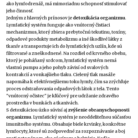
ako lymfodrenáž, má mimoriadnu schopnosť stimulovať
jeho činnosť.
Jedným z hlavných prínosov je
detoxikácia organizmu
.
Lymfatický systém funguje ako vnútorný čistiaci
mechanizmus, ktorý zbiera prebytočnú tekutinu, toxíny,
odpadové produkty metabolizmu a iné škodlivé látky z
tkanív a transportuje ich do lymfatických uzlín, kde sú
filtrované a zneškodnené. Na rozdiel od krvného obehu,
ktorý je poháňaný srdcom, lymfatický systém nemá
vlastnú pumpu a jeho pohyb závisí od svalových
kontrakcií a vonkajšieho tlaku. Cielený tlak masáže
napomáha k efektívnejšiemu toku lymfy, čím sa zrýchľuje
proces odstraňovania odpadových látok z tela. Tento
"vnútorný očistec" je kľúčový pre udržanie zdravého
prostredia v bunkách a tkanivách.
S detoxikáciou úzko súvisí aj
zvýšenie obranyschopnosti
organizmu
. Lymfatický systém je neoddeliteľnou súčasťou
imunitného systému. Obsahuje biele krvinky, konkrétne
lymfocyty, ktoré sú zodpovedné za rozpoznávanie a boj