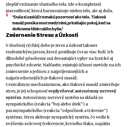
zlepšiť vnímanie vlastného tela. Ide o komplexnú
starostlivosť, ktorá harmonizuje nielen telo, ale aj dušu.
"Duša si zaslúži rovnakú pozornosť ako telo. Tlaková
masáž ponúka most medzi nimi, prinášajúc pokoj, keď sa
dotkneme hlbín nášho bytia."
Zmiernenie Stresu a Úzkosti
V dnešnej rýchlej dobe je stres a úzkosť takmer
endemickým javom, ktorý postihuje čoraz viac ľudí. Ich
dlhodobé pôsobenie má devastujúci vplyv na fyzické aj
psychické zdravie. Našťastie, existujú účinné metódy na ich
zmiernenie a jednou z najpríjemnejších a
najprirodzenejších je tlaková masáž.
Centrálnym mechanizmom, ako tlaková masáž zmierňuje
stres, je jej schopnosť
ovplyvňovať autonómny nervový
systém
. Autonómny nervový systém sa skladá zo
sympatického (reakcia "boj alebo útek") a
parasympatického (reakcia "odpočinok a trávenie")
systému. Stres aktivuje sympatický systém, čo vedie k
zvýšeniu srdcovej frekvencie, krvného tlaku, napätiu