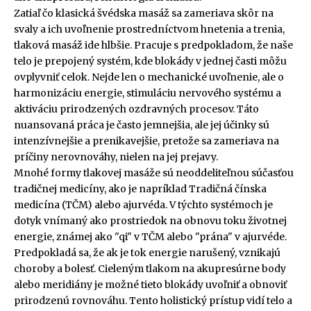
Zatiaľ čo klasická švédska masáž sa zameriava skôr na
svaly a ich uvoľnenie prostredníctvom hnetenia a trenia,
tlaková masáž ide hlbšie. Pracuje s predpokladom, že naše
telo je prepojený systém, kde blokády v jednej časti môžu
ovplyvniť celok. Nejde len o mechanické uvoľnenie, ale o
harmonizáciu energie, stimuláciu nervového systému a
aktiváciu prirodzených ozdravných procesov. Táto
nuansovaná práca je často jemnejšia, ale jej účinky sú
intenzívnejšie a prenikavejšie, pretože sa zameriava na
príčiny nerovnováhy, nielen na jej prejavy.
Mnohé formy tlakovej masáže sú neoddeliteľnou súčasťou
tradičnej medicíny, ako je napríklad Tradičná čínska
medicína (TČM) alebo ajurvéda. V týchto systémoch je
dotyk vnímaný ako prostriedok na obnovu toku životnej
energie, známej ako "qi" v TČM alebo "prána" v ajurvéde.
Predpokladá sa, že ak je tok energie narušený, vznikajú
choroby a bolesť. Cieleným tlakom na akupresúrne body
alebo meridiány je možné tieto blokády uvoľniť a obnoviť
prirodzenú rovnováhu. Tento holistický prístup vidí telo a