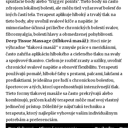
spúšťacie body alebo "trigger points". Tieto body sú často
zdrojom lokálnej bolesti, ale môžu tiež vyžarovať bolesť do
iných častí tela. Terapeut aplikuje hlboký a trvalý tlak na
tieto body, aby uvoľnil svalové kŕče a napätie. Je
mimoriadne účinná pri liečbe chronických bolestí svalov,
fibromyalgia, bolesti hlavy a obmedzenej pohyblivosti.
Deep Tissue Massage (Hĺbková masáž):
Hoci nie je
výhradne "tlaková masáž" v zmysle práce s meridiánmi,
často zahŕňa aplikáciu hlbokého a cieleného tlaku na svaly
a spojivové tkanivo. Cieľom je rozbiť zrasty a uzlíky, uvoľniť
chronické svalové napätie a obnoviť flexibilitu. Terapeuti
používajú pomalé, hlboké ťahy s prstami, palcami, lakťami a
predlaktiami. Je ideálna pre ľudí s chronickou bolesťou,
športovcov a tých, ktorí uprednostňujú intenzívnejší tlak.
Tieto formy tlakovej masáže sa často prekrývajú alebo
kombinujú, pričom každý terapeut môže mať svoj vlastný
jedinečný prístup. Dôležité je nájsť takú techniku a
terapeuta, ktorý najlepšie vyhovuje vašim individuálnym
potrebám a preferenciám.