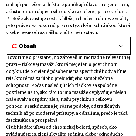
siahajú po riešeniach, ktoré ponúkajú úľavu a regeneráciu,
a často pritom objavia silu dotyku a cielenej práce s telom.
Pretože ak existuje cesta k hlbšej relaxácii a obnove vitality,
je to práve cez pozornú prácu s fyzickým schránkou, ktorá
v sebe nesie odraz nášho vnútorného stavu.
Obsah
Hovoríme o prastarej, no zároveň mimoriadne relevantnej
praxi – tlakovej masáži, ktorá nie je len o povrchnom
dotyku. Ide o cielené pôsobenie na špecifické body a línie
tela, ktoré má za úlohu prebudiť jeho samoliečebné
schopnosti. Počas nasledujúcich riadkov sa spoločne
pozrieme na to, ako táto forma masáže ovplyvňuje nielen
naše svaly a orgány, ale aj našu psychiku a celkovú
pohodu. Preskúmame jej rôzne podoby, od tradičných
techník až po moderné prístupy, a odhalíme, prečo je taká
fascinujúca a prospešná.
Či už hľadáte úľavu od chronickej bolesti, spôsob, ako
zvládnuť stres, zlepšiť kvalitu spánku, alebo jednoducho