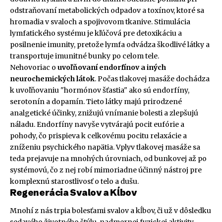
odstraňovaní metabolických odpadov a toxínov, ktoré sa
hromadia v svaloch a spojivovom tkanive. Stimulácia
lymfatického systému je kľúčová pre detoxikáciu a
posilnenie imunity, pretože lymfa odvádza škodlivé látky a
transportuje imunitné bunky po celom tele.
Nehovoriac o
uvoľňovaní endorfínov a iných
neurochemických látok
. Počas tlakovej masáže dochádza
k uvoľňovaniu "hormónov šťastia" ako sú endorfíny,
serotonín a dopamín. Tieto látky majú prirodzené
analgetické účinky, znižujú vnímanie bolesti a zlepšujú
náladu. Endorfíny navyše vytvárajú pocit eufórie a
pohody, čo prispieva k celkovému pocitu relaxácie a
zníženiu psychického napätia. Vplyv tlakovej masáže sa
teda prejavuje na mnohých úrovniach, od bunkovej až po
systémovú, čo z nej robí mimoriadne účinný nástroj pre
komplexnú starostlivosť o telo a dušu.
Regenerácia Svalov a Kĺbov
Mnohí z nás trpia bolesťami svalov a kĺbov, či už v dôsledku
sedavého životného štýlu, nadmernej fyzickej aktivity,