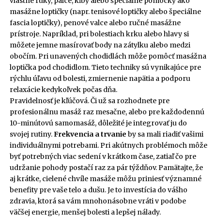
vlastné ruky, palce, kĺby alebo špeciálne pomôcky ako
masážne loptičky (napr. tenisové loptičky alebo špeciálne
fascia loptičky), penové valce alebo ručné masážne
prístroje. Napríklad, pri bolestiach krku alebo hlavy si
môžete jemne masírovať body na zátylku alebo medzi
obočím. Pri unavených chodidlách môže pomôcť masážna
loptička pod chodidlom. Tieto techniky sú vynikajúce pre
rýchlu úľavu od bolesti, zmiernenie napätia a podporu
relaxácie kedykoľvek počas dňa.
Pravidelnosť je kľúčová. Či už sa rozhodnete pre
profesionálnu masáž raz mesačne, alebo pre každodennú
10-minútovú samomasáž, dôležité je integrovať ju do
svojej rutiny.
Frekvencia a trvanie
by sa mali riadiť vašimi
individuálnymi potrebami. Pri akútnych problémoch môže
byť potrebných viac sedení v krátkom čase, zatiaľ čo pre
udržanie pohody postačí raz za pár týždňov. Pamätajte, že
aj krátke, cielené chvíle masáže môžu priniesť významné
benefity pre vaše telo a dušu. Je to investícia do vášho
zdravia, ktorá sa vám mnohonásobne vráti v podobe
väčšej energie, menšej bolesti a lepšej nálady.