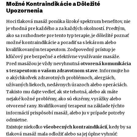
Možné Kontraindikácie a Dôležité
Upozornenia
Hoci tlaková masáž ponúka široké spektrum benefitov, nie
je vhodná pre každého a za každých okolností. Predtým,
ako sa rozhodnete pre tento typ terapie, je dôležité poznať
možné kontraindikácie a poradiť sa s lekárom alebo
kvalifikovaným terapeutom. Zodpovedný prístup je
kľúčový pre bezpečné a efektívne využívanie masáže.
Pred masážou je vždy nevyhnutná
otvorená komunikácia
s terapeutom o vašom zdravotnom stave
. Informujte ho
o akýchkoľvek zdravotných problémoch, alergiách,
užívaných liekoch, nedávnych úrazoch alebo operáciách.
Takisto mu dajte vedieť, ak ste tehotná, alebo ak máte
nejaké kožné problémy, ako sú ekzémy, vyrážky alebo
otvorené rany. Kvalifikovaný terapeut na základe týchto
informácií prispôsobí masáž, alebo ju v prípade potreby
odmietne.
Existuje niekoľko
všeobecných kontraindikácií
, kedy by sa
tlaková masáž mala odložiť alebo sa jej úplne vyhnúť: