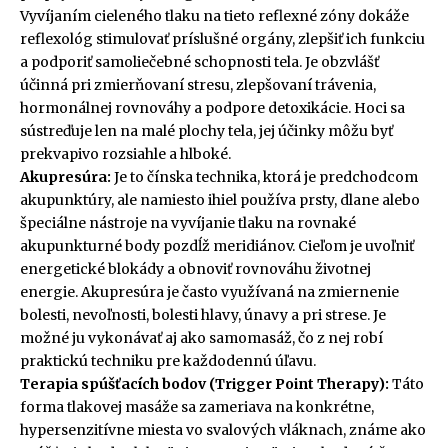
Vyvíjaním cieleného tlaku na tieto reflexné zóny dokáže
reflexológ stimulovať príslušné orgány, zlepšiť ich funkciu
a podporiť samoliečebné schopnosti tela. Je obzvlášť
účinná pri zmierňovaní stresu, zlepšovaní trávenia,
hormonálnej rovnováhy a podpore detoxikácie. Hoci sa
sústreďuje len na malé plochy tela, jej účinky môžu byť
prekvapivo rozsiahle a hlboké.
Akupresúra:
Je to čínska technika, ktorá je predchodcom
akupunktúry, ale namiesto ihiel používa prsty, dlane alebo
špeciálne nástroje na vyvíjanie tlaku na rovnaké
akupunkturné body pozdĺž meridiánov. Cieľom je uvoľniť
energetické blokády a obnoviť rovnováhu životnej
energie. Akupresúra je často využívaná na zmiernenie
bolesti, nevoľnosti, bolesti hlavy, únavy a pri strese. Je
možné ju vykonávať aj ako samomasáž, čo z nej robí
praktickú techniku pre každodennú úľavu.
Terapia spúšťacích bodov (Trigger Point Therapy):
Táto
forma tlakovej masáže sa zameriava na konkrétne,
hypersenzitívne miesta vo svalových vláknach, známe ako