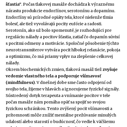
šťastia“
. Počas tlakovej masáže dochádza k výraznému
nárastu produkcie endorfínov, serotonínu a dopamínu.
Endorfíny sú prírodné opiáty tela, ktoré nielenže tlmia
bolesť, ale tiež vyvolávajú pocity eufórie a radosti.
Serotonín, ako už bolo spomenuté, je rozhodujúci pre
reguláciu nálady a pocitov šťastia, zatiaľ čo dopamín súvisí
s pocitmi odmeny a motivácie. Spoločné pôsobenie týchto
neurotransmiterov vytvára pocit hlbokej relaxácie, pokoja
a optimizmu, čo má priamy vplyv na zlepšenie celkovej
nálady.
Okrem biochemických zmien, tlaková masáž tiež
zvyšuje
vedomie vlastného tela a podporuje všímavosť
(mindfulness)
. V dnešnej dobe sme často odpojení od
svojho tela, žijeme v hlavách a ignorujeme fyzické signály.
Sústredený dotyk terapeuta a vnímanie pocitov v tele
počas masáže nám pomáha opäť sa spojiť so svojou
fyzickou schránkou. Tento zvýšený pocit všímavosti a
prítomnosti môže znížiť mentálne prežúvanie minulých
udalostí alebo starostí o budúcnosť, čo vedie k väčšiemu