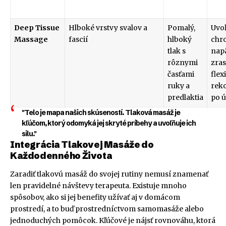
Deep Tissue
Hlboké vrstvy svalov a
Pomalý,
Uvo
Massage
fascií
hlboký
chr
tlak s
napä
rôznymi
zras
časťami
flexi
ruky a
rek
predlaktia
po 
"Telo je mapa našich skúseností. Tlaková masáž je
kľúčom, ktorý odomyká jej skryté príbehy a uvoľňuje ich
silu."
Integrácia Tlakovej Masáže do
Každodenného Života
Zaradiť tlakovú masáž do svojej rutiny nemusí znamenať
len pravidelné návštevy terapeuta. Existuje mnoho
spôsobov, ako si jej benefity užívať aj v domácom
prostredí, a to buď prostredníctvom samomasáže alebo
jednoduchých pomôcok. Kľúčové je nájsť rovnováhu, ktorá