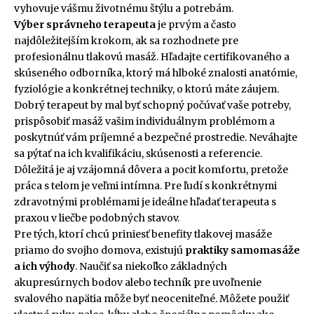
vyhovuje vášmu životnému štýlu a potrebám.
Výber správneho terapeuta
je prvým a často
najdôležitejším krokom, ak sa rozhodnete pre
profesionálnu tlakovú masáž. Hľadajte certifikovaného a
skúseného odborníka, ktorý má hlboké znalosti anatómie,
fyziológie a konkrétnej techniky, o ktorú máte záujem.
Dobrý terapeut by mal byť schopný počúvať vaše potreby,
prispôsobiť masáž vašim individuálnym problémom a
poskytnúť vám príjemné a bezpečné prostredie. Neváhajte
sa pýtať na ich kvalifikáciu, skúsenosti a referencie.
Dôležitá je aj vzájomná dôvera a pocit komfortu, pretože
práca s telom je veľmi intímna. Pre ľudí s konkrétnymi
zdravotnými problémami je ideálne hľadať terapeuta s
praxou v liečbe podobných stavov.
Pre tých, ktorí chcú priniesť benefity tlakovej masáže
priamo do svojho domova, existujú
praktiky samomasáže
a ich výhody
. Naučiť sa niekoľko základných
akupresúrnych bodov alebo techník pre uvoľnenie
svalového napätia môže byť neoceniteľné. Môžete použiť