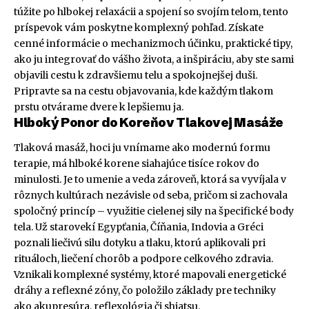
túžite po hlbokej relaxácii a spojení so svojím telom, tento
príspevok vám poskytne komplexný pohľad. Získate
cenné informácie o mechanizmoch účinku, praktické tipy,
ako ju integrovať do vášho života, a inšpiráciu, aby ste sami
objavili cestu k zdravšiemu telu a spokojnejšej duši.
Pripravte sa na cestu objavovania, kde každým tlakom
prstu otvárame dvere k lepšiemu ja.
Hlboký Ponor do Koreňov Tlakovej Masáže
Tlaková masáž, hoci ju vnímame ako modernú formu
terapie, má hlboké korene siahajúce tisíce rokov do
minulosti. Je to umenie a veda zároveň, ktorá sa vyvíjala v
rôznych kultúrach nezávisle od seba, pričom si zachovala
spoločný princíp – využitie cielenej sily na špecifické body
tela. Už starovekí Egypťania, Číňania, Indovia a Gréci
poznali liečivú silu dotyku a tlaku, ktorú aplikovali pri
rituáloch, liečení chorôb a podpore celkového zdravia.
Vznikali komplexné systémy, ktoré mapovali energetické
dráhy a reflexné zóny, čo položilo základy pre techniky
ako akupresúra, reflexológia či shiatsu.