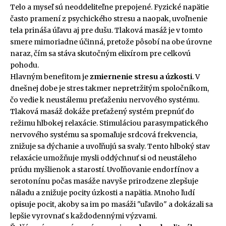
Telo a myseľ sú neoddeliteľne prepojené. Fyzické napätie
často pramení z psychického stresu a naopak, uvoľnenie
tela prináša úľavu aj pre dušu. Tlaková masáž je v tomto
smere mimoriadne účinná, pretože pôsobí na obe úrovne
naraz, čím sa stáva skutočným elixírom pre celkovú
pohodu.
Hlavným benefitom je
zmiernenie stresu a úzkosti
. V
dnešnej dobe je stres takmer nepretržitým spoločníkom,
čo vedie k neustálemu preťaženiu nervového systému.
Tlaková masáž dokáže preťažený systém prepnúť do
režimu hlbokej relaxácie. Stimuláciou parasympatického
nervového systému sa spomaľuje srdcová frekvencia,
znižuje sa dýchanie a uvoľňujú sa svaly. Tento hlboký stav
relaxácie umožňuje mysli oddýchnuť si od neustáleho
prúdu myšlienok a starostí. Uvoľňovanie endorfínov a
serotonínu počas masáže navyše prirodzene zlepšuje
náladu a znižuje pocity úzkosti a napätia. Mnoho ľudí
opisuje pocit, akoby sa im po masáži "uľavilo" a dokázali sa
lepšie vyrovnať s každodennými výzvami.