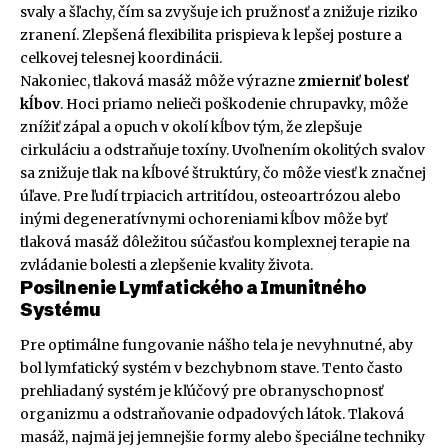
svaly a šľachy, čím sa zvyšuje ich pružnosť a znižuje riziko
zranení. Zlepšená flexibilita prispieva k lepšej posture a
celkovej telesnej koordinácii.
Nakoniec, tlaková masáž môže výrazne
zmierniť bolesť
kĺbov
. Hoci priamo nelieči poškodenie chrupavky, môže
znížiť zápal a opuch v okolí kĺbov tým, že zlepšuje
cirkuláciu a odstraňuje toxíny. Uvoľnením okolitých svalov
sa znižuje tlak na kĺbové štruktúry, čo môže viesť k značnej
úľave. Pre ľudí trpiacich artritídou, osteoartrózou alebo
inými degeneratívnymi ochoreniami kĺbov môže byť
tlaková masáž dôležitou súčasťou komplexnej terapie na
zvládanie bolesti a zlepšenie kvality života.
Posilnenie Lymfatického a Imunitného
Systému
Pre optimálne fungovanie nášho tela je nevyhnutné, aby
bol lymfatický systém v bezchybnom stave. Tento často
prehliadaný systém je kľúčový pre obranyschopnosť
organizmu a odstraňovanie odpadových látok. Tlaková
masáž, najmä jej jemnejšie formy alebo špeciálne techniky