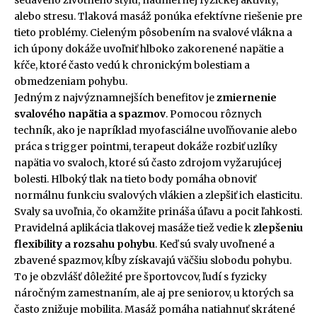
alebo stresu. Tlaková masáž ponúka efektívne riešenie pre
tieto problémy. Cieleným pôsobením na svalové vlákna a
ich úpony dokáže uvoľniť hlboko zakorenené napätie a
kŕče, ktoré často vedú k chronickým bolestiam a
obmedzeniam pohybu.
Jedným z najvýznamnejších benefitov je
zmiernenie
svalového napätia a spazmov
. Pomocou rôznych
techník, ako je napríklad myofasciálne uvoľňovanie alebo
práca s trigger pointmi, terapeut dokáže rozbiť uzlíky
napätia vo svaloch, ktoré sú často zdrojom vyžarujúcej
bolesti. Hlboký tlak na tieto body pomáha obnoviť
normálnu funkciu svalových vlákien a zlepšiť ich elasticitu.
Svaly sa uvoľnia, čo okamžite prináša úľavu a pocit ľahkosti.
Pravidelná aplikácia tlakovej masáže tiež vedie k
zlepšeniu
flexibility a rozsahu pohybu
. Keď sú svaly uvoľnené a
zbavené spazmov, kĺby získavajú väčšiu slobodu pohybu.
To je obzvlášť dôležité pre športovcov, ľudí s fyzicky
náročným zamestnaním, ale aj pre seniorov, u ktorých sa
často znižuje mobilita. Masáž pomáha natiahnuť skrátené