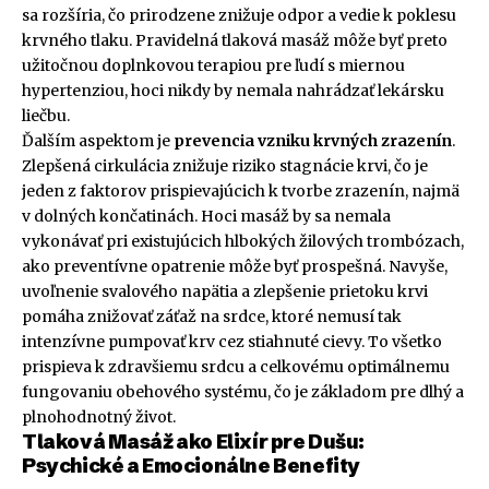
sa rozšíria, čo prirodzene znižuje odpor a vedie k poklesu
krvného tlaku. Pravidelná tlaková masáž môže byť preto
užitočnou doplnkovou terapiou pre ľudí s miernou
hypertenziou, hoci nikdy by nemala nahrádzať lekársku
liečbu.
Ďalším aspektom je
prevencia vzniku krvných zrazenín
.
Zlepšená cirkulácia znižuje riziko stagnácie krvi, čo je
jeden z faktorov prispievajúcich k tvorbe zrazenín, najmä
v dolných končatinách. Hoci masáž by sa nemala
vykonávať pri existujúcich hlbokých žilových trombózach,
ako preventívne opatrenie môže byť prospešná. Navyše,
uvoľnenie svalového napätia a zlepšenie prietoku krvi
pomáha znižovať záťaž na srdce, ktoré nemusí tak
intenzívne pumpovať krv cez stiahnuté cievy. To všetko
prispieva k zdravšiemu srdcu a celkovému optimálnemu
fungovaniu obehového systému, čo je základom pre dlhý a
plnohodnotný život.
Tlaková Masáž ako Elixír pre Dušu:
Psychické a Emocionálne Benefity