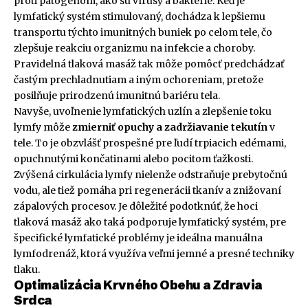
proti patogénom, ako sú vírusy a baktérie. Keď je
lymfatický systém stimulovaný, dochádza k lepšiemu
transportu týchto imunitných buniek po celom tele, čo
zlepšuje reakciu organizmu na infekcie a choroby.
Pravidelná tlaková masáž tak môže pomôcť predchádzať
častým prechladnutiam a iným ochoreniam, pretože
posilňuje prirodzenú imunitnú bariéru tela.
Navyše, uvoľnenie lymfatických uzlín a zlepšenie toku
lymfy môže
zmierniť opuchy a zadržiavanie tekutín
v
tele. To je obzvlášť prospešné pre ľudí trpiacich edémami,
opuchnutými končatinami alebo pocitom ťažkosti.
Zvýšená cirkulácia lymfy nielenže odstraňuje prebytočnú
vodu, ale tiež pomáha pri regenerácii tkanív a znižovaní
zápalových procesov. Je dôležité podotknúť, že hoci
tlaková masáž ako taká podporuje lymfatický systém, pre
špecifické lymfatické problémy je ideálna manuálna
lymfodrenáž, ktorá využíva veľmi jemné a presné techniky
tlaku.
Optimalizácia Krvného Obehu a Zdravia
Srdca