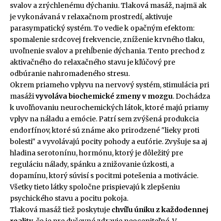
svalov a zrýchlenému dýchaniu. Tlaková masáž, najmä ak
je vykonávaná v relaxačnom prostredí, aktivuje
parasympatický systém. To vedie k opačným efektom:
spomalenie srdcovej frekvencie, zníženie krvného tlaku,
uvoľnenie svalov a prehĺbenie dýchania. Tento prechod z
aktivačného do relaxačného stavu je kľúčový pre
odbúranie nahromadeného stresu.
Okrem priameho vplyvu na nervový systém, stimulácia pri
masáži
vyvoláva biochemické zmeny v mozgu
. Dochádza
k uvoľňovaniu neurochemických látok, ktoré majú priamy
vplyv na náladu a emócie. Patrí sem zvýšená produkcia
endorfínov, ktoré sú známe ako prirodzené "lieky proti
bolesti" a vyvolávajú pocity pohody a eufórie. Zvyšuje sa aj
hladina serotonínu, hormónu, ktorý je dôležitý pre
reguláciu nálady, spánku a znižovanie úzkosti, a
dopamínu, ktorý súvisí s pocitmi potešenia a motivácie.
Všetky tieto látky spoločne prispievajú k zlepšeniu
psychického stavu a pocitu pokoja.
Tlaková masáž tiež poskytuje
chvíľu úniku z každodennej
reality
, čo je pre duševné zdravie neoceniteľné. V