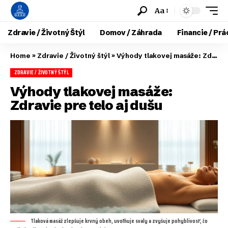
Aa
Zdravie / Životný Štýl
Domov / Záhrada
Financie / Prá
Home
»
Zdravie / Životný štýl
»
Výhody tlakovej masáže: Zdravie pre telo aj dušu
ZDRAVIE / ŽIVOTNÝ ŠTÝL
Výhody tlakovej masáže:
Zdravie pre telo aj dušu
Tlaková masáž zlepšuje krvný obeh, uvoľňuje svaly a zvyšuje pohyblivosť, čo