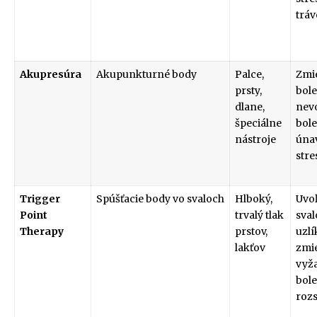
tráv
Akupresúra
Akupunkturné body
Palce,
Zmi
prsty,
bole
dlane,
nevo
špeciálne
bole
nástroje
únav
stre
Trigger
Spúšťacie body vo svaloch
Hlboký,
Uvo
Point
trvalý tlak
sva
Therapy
prstov,
uzlí
lakťov
zmi
vyža
bole
roz