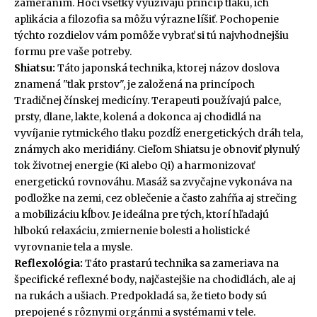
zameraním. Hoci všetky využívajú princíp tlaku, ich
aplikácia a filozofia sa môžu výrazne líšiť. Pochopenie
týchto rozdielov vám pomôže vybrať si tú najvhodnejšiu
formu pre vaše potreby.
Shiatsu:
Táto japonská technika, ktorej názov doslova
znamená "tlak prstov", je založená na princípoch
Tradičnej čínskej medicíny. Terapeuti používajú palce,
prsty, dlane, lakte, kolená a dokonca aj chodidlá na
vyvíjanie rytmického tlaku pozdĺž energetických dráh tela,
známych ako meridiány. Cieľom Shiatsu je obnoviť plynulý
tok životnej energie (Ki alebo Qi) a harmonizovať
energetickú rovnováhu. Masáž sa zvyčajne vykonáva na
podložke na zemi, cez oblečenie a často zahŕňa aj strečing
a mobilizáciu kĺbov. Je ideálna pre tých, ktorí hľadajú
hlbokú relaxáciu, zmiernenie bolesti a holistické
vyrovnanie tela a mysle.
Reflexológia:
Táto prastarú technika sa zameriava na
špecifické reflexné body, najčastejšie na chodidlách, ale aj
na rukách a ušiach. Predpokladá sa, že tieto body sú
prepojené s rôznymi orgánmi a systémami v tele.