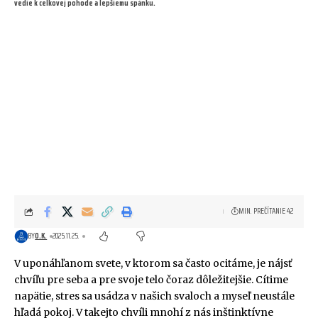
vedie k celkovej pohode a lepšiemu spánku.
MIN. PREČÍTANIE 42
BY
O.K.
2025.11.25.
V uponáhľanom svete, v ktorom sa často ocitáme, je nájsť
chvíľu pre seba a pre svoje telo čoraz dôležitejšie. Cítime
napätie, stres sa usádza v našich svaloch a myseľ neustále
hľadá pokoj. V takejto chvíli mnohí z nás inštinktívne