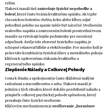
režim.
Tlaková masáž tiež
zmierňuje fyzické nepohodlie a
bolesť
, ktoré často bránia kvalitnému spánku. Ak trpíte
chronickou bolesťou chrbta, krku alebo kĺbov, nájsť
pohodlnú polohu na spanie môže byť náročné. Uvoľnením
svalového napätia a zmiernením bolesti prostredníctvom
masáže sa vytvárajú lepšie podmienky pre nerušený
odpočinok. Keď je telo zbavené fyzického napätia, je
schopné relaxovať hlbšie a efektívnejšie. Pre mnoho ľudí je
práve táto kombinácia fyzickej úľavy a mentálneho pokoja
kľúčom k opätovnému získaniu kvalitného a
regeneračného spánku.
Zlepšenie Nálady a Celkovej Pohody
Cesta k šťastiu a spokojnosti je často dláždená malými
radosťami a starostlivosťou o seba. Tlaková masáž je
jedným z tých rituálov, ktoré dokážu pozdvihnúť náladu a
prispieť k celkovej psychickej pohode spôsobom, ktorý
presahuje čisto fyzické uvoľnenie.
Kľúčovým mechanizmom je
uvoľňovanie „hormónov