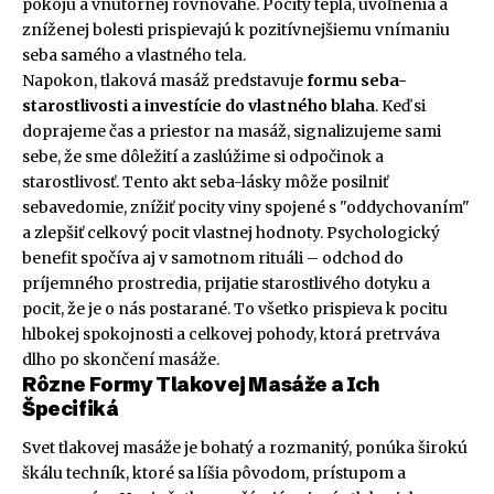
pokoju a vnútornej rovnováhe. Pocity tepla, uvoľnenia a
zníženej bolesti prispievajú k pozitívnejšiemu vnímaniu
seba samého a vlastného tela.
Napokon, tlaková masáž predstavuje
formu seba-
starostlivosti a investície do vlastného blaha
. Keď si
doprajeme čas a priestor na masáž, signalizujeme sami
sebe, že sme dôležití a zaslúžime si odpočinok a
starostlivosť. Tento akt seba-lásky môže posilniť
sebavedomie, znížiť pocity viny spojené s "oddychovaním"
a zlepšiť celkový pocit vlastnej hodnoty. Psychologický
benefit spočíva aj v samotnom rituáli – odchod do
príjemného prostredia, prijatie starostlivého dotyku a
pocit, že je o nás postarané. To všetko prispieva k pocitu
hlbokej spokojnosti a celkovej pohody, ktorá pretrváva
dlho po skončení masáže.
Rôzne Formy Tlakovej Masáže a Ich
Špecifiká
Svet tlakovej masáže je bohatý a rozmanitý, ponúka širokú
škálu techník, ktoré sa líšia pôvodom, prístupom a