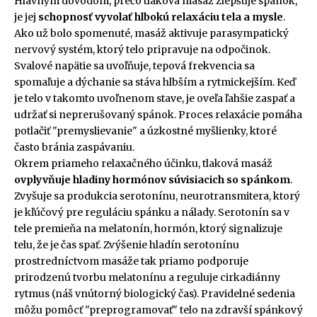
Hlavným dôvodom, prečo tlaková masáž zlepšuje spánok,
je jej
schopnosť vyvolať hlbokú relaxáciu tela a mysle
.
Ako už bolo spomenuté, masáž aktivuje parasympatický
nervový systém, ktorý telo pripravuje na odpočinok.
Svalové napätie sa uvoľňuje, tepová frekvencia sa
spomaľuje a dýchanie sa stáva hlbším a rytmickejším. Keď
je telo v takomto uvoľnenom stave, je oveľa ľahšie zaspať a
udržať si neprerušovaný spánok. Proces relaxácie pomáha
potlačiť "premyslievanie" a úzkostné myšlienky, ktoré
často bránia zaspávaniu.
Okrem priameho relaxačného účinku, tlaková masáž
ovplyvňuje hladiny hormónov súvisiacich so spánkom
.
Zvyšuje sa produkcia serotonínu, neurotransmitera, ktorý
je kľúčový pre reguláciu spánku a nálady. Serotonín sa v
tele premieňa na melatonín, hormón, ktorý signalizuje
telu, že je čas spať. Zvýšenie hladín serotonínu
prostredníctvom masáže tak priamo podporuje
prirodzenú tvorbu melatonínu a reguluje cirkadiánny
rytmus (náš vnútorný biologický čas). Pravidelné sedenia
môžu pomôcť "preprogramovať" telo na zdravší spánkový