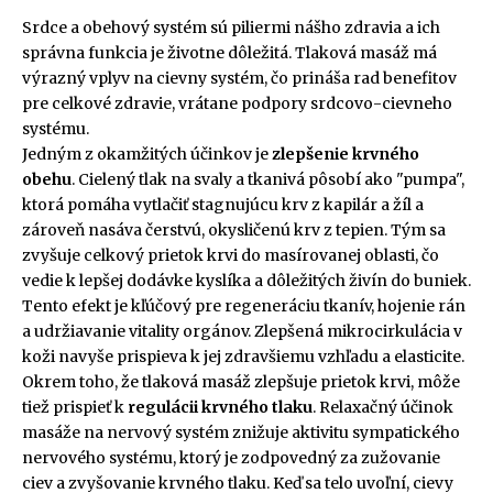
Srdce a obehový systém sú piliermi nášho zdravia a ich
správna funkcia je životne dôležitá. Tlaková masáž má
výrazný vplyv na cievny systém, čo prináša rad benefitov
pre celkové zdravie, vrátane podpory srdcovo-cievneho
systému.
Jedným z okamžitých účinkov je
zlepšenie krvného
obehu
. Cielený tlak na svaly a tkanivá pôsobí ako "pumpa",
ktorá pomáha vytlačiť stagnujúcu krv z kapilár a žíl a
zároveň nasáva čerstvú, okysličenú krv z tepien. Tým sa
zvyšuje celkový prietok krvi do masírovanej oblasti, čo
vedie k lepšej dodávke kyslíka a dôležitých živín do buniek.
Tento efekt je kľúčový pre regeneráciu tkanív, hojenie rán
a udržiavanie vitality orgánov. Zlepšená mikrocirkulácia v
koži navyše prispieva k jej zdravšiemu vzhľadu a elasticite.
Okrem toho, že tlaková masáž zlepšuje prietok krvi, môže
tiež prispieť k
regulácii krvného tlaku
. Relaxačný účinok
masáže na nervový systém znižuje aktivitu sympatického
nervového systému, ktorý je zodpovedný za zužovanie
ciev a zvyšovanie krvného tlaku. Keď sa telo uvoľní, cievy