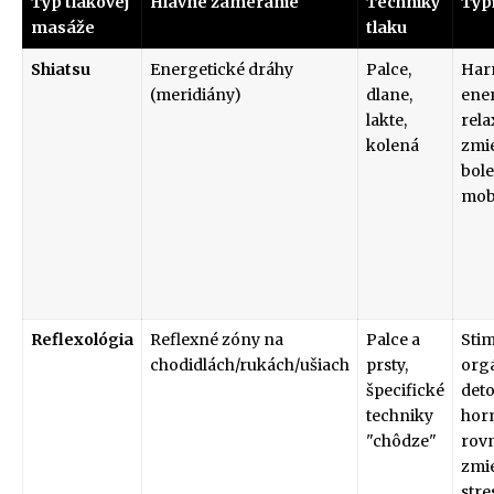
Typ tlakovej
Hlavné zameranie
Techniky
Typ
masáže
tlaku
Shiatsu
Energetické dráhy
Palce,
Har
(meridiány)
dlane,
ener
lakte,
rela
kolená
zmi
bole
mobi
Reflexológia
Reflexné zóny na
Palce a
Stim
chodidlách/rukách/ušiach
prsty,
org
špecifické
deto
techniky
hor
"chôdze"
rov
zmi
stre