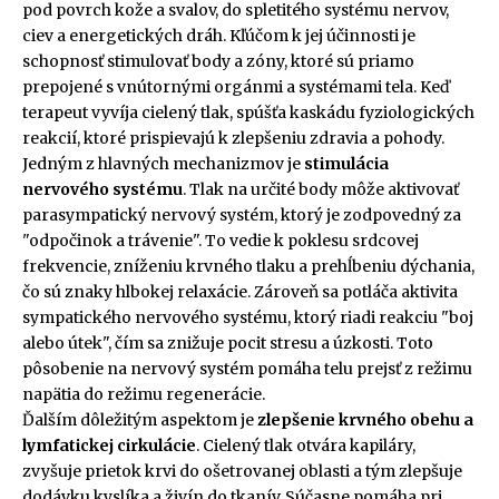
pod povrch kože a svalov, do spletitého systému nervov,
ciev a energetických dráh. Kľúčom k jej účinnosti je
schopnosť stimulovať body a zóny, ktoré sú priamo
prepojené s vnútornými orgánmi a systémami tela. Keď
terapeut vyvíja cielený tlak, spúšťa kaskádu fyziologických
reakcií, ktoré prispievajú k zlepšeniu zdravia a pohody.
Jedným z hlavných mechanizmov je
stimulácia
nervového systému
. Tlak na určité body môže aktivovať
parasympatický nervový systém, ktorý je zodpovedný za
"odpočinok a trávenie". To vedie k poklesu srdcovej
frekvencie, zníženiu krvného tlaku a prehĺbeniu dýchania,
čo sú znaky hlbokej relaxácie. Zároveň sa potláča aktivita
sympatického nervového systému, ktorý riadi reakciu "boj
alebo útek", čím sa znižuje pocit stresu a úzkosti. Toto
pôsobenie na nervový systém pomáha telu prejsť z režimu
napätia do režimu regenerácie.
Ďalším dôležitým aspektom je
zlepšenie krvného obehu a
lymfatickej cirkulácie
. Cielený tlak otvára kapiláry,
zvyšuje prietok krvi do ošetrovanej oblasti a tým zlepšuje
dodávku kyslíka a živín do tkanív. Súčasne pomáha pri