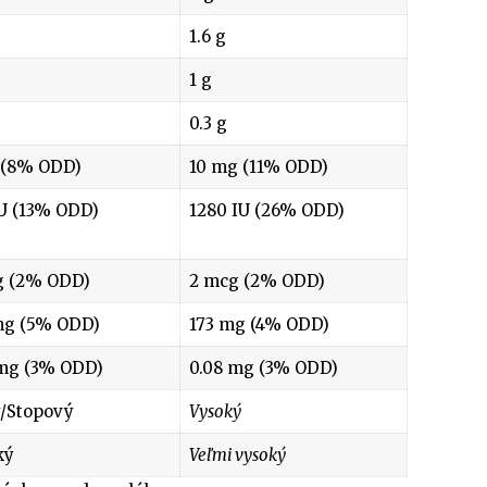
1.6 g
1 g
0.3 g
 (8% ODD)
10 mg (11% ODD)
U (13% ODD)
1280 IU (26% ODD)
g (2% ODD)
2 mcg (2% ODD)
mg (5% ODD)
173 mg (4% ODD)
 mg (3% ODD)
0.08 mg (3% ODD)
/Stopový
Vysoký
ký
Veľmi vysoký