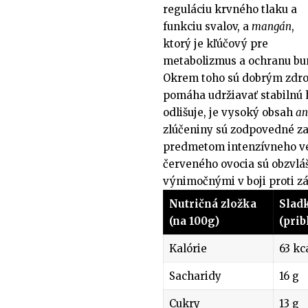
reguláciu krvného tlaku a
funkciu svalov, a
mangán
,
ktorý je kľúčový pre
metabolizmus a ochranu bu
Okrem toho sú dobrým zdr
pomáha udržiavať stabilnú h
odlišuje, je vysoký obsah
an
zlúčeniny sú zodpovedné za
predmetom intenzívneho ve
červeného ovocia sú obzvlášť
výnimočnými v boji proti z
Nutričná zložka
Slad
(na 100g)
(prib
Kalórie
63 kc
Sacharidy
16 g
Cukry
13 g