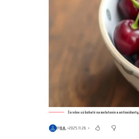
Čerešne sú bohaté na melatonín a antioxidanty,
BY
O.K.
2025.11.26.