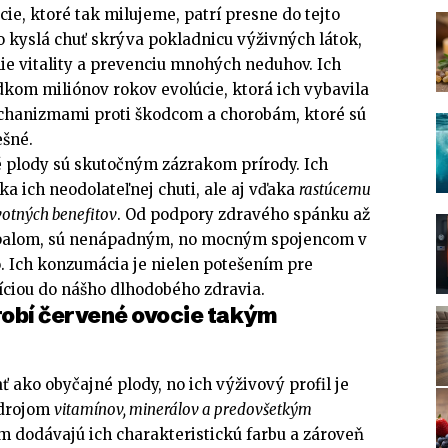
cie, ktoré tak milujeme, patrí presne do tejto
o kyslá chuť skrýva pokladnicu výživných látok,
ie vitality a prevenciu mnohých neduhov. Ich
dkom miliónov rokov evolúcie, ktorá ich vybavila
hanizmami proti škodcom a chorobám, ktoré sú
ešné.
é plody sú skutočným zázrakom prírody. Ich
ka ich neodolateľnej chuti, ale aj vďaka
rastúcemu
otných benefitov
. Od podpory zdravého spánku až
ápalom, sú nenápadným, no mocným spojencom v
o. Ich konzumácia je nielen potešením pre
tíciou do nášho dlhodobého zdravia.
 robí červené ovocie takým
 ako obyčajné plody, no ich výživový profil je
zdrojom
vitamínov, minerálov a predovšetkým
im dodávajú ich charakteristickú farbu a zároveň