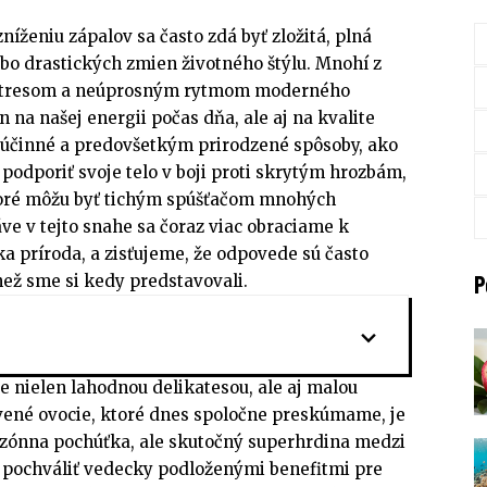
níženiu zápalov sa často zdá byť zložitá, plná
bo drastických zmien životného štýlu. Mnohí z
, stresom a neúprosným rytmom moderného
en na našej energii počas dňa, ale aj na kvalite
účinné a predovšetkým prirodzené spôsoby, ako
podporiť svoje telo v boji proti skrytým hrozbám,
ktoré môžu byť tichým spúšťačom mnohých
ve v tejto snahe sa čoraz viac obraciame k
 príroda, a zisťujeme, že odpovede sú často
P
než sme si kedy predstavovali.
je nielen lahodnou delikatesou, ale aj malou
vené ovocie, ktoré dnes spoločne preskúmame, je
sezónna pochúťka, ale skutočný superhrdina medzi
 pochváliť vedecky podloženými benefitmi pre