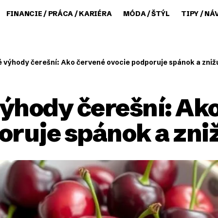
FINANCIE / PRÁCA / KARIÉRA
MÓDA / ŠTÝL
TIPY / NÁ
 výhody čerešní: Ako červené ovocie podporuje spánok a zniž
ýhody čerešní: Ak
oruje spánok a zni