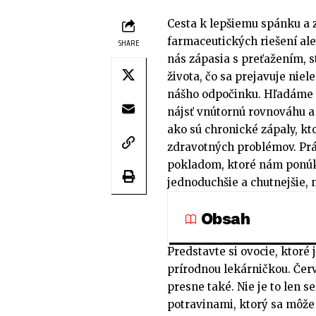
Cesta k lepšiemu spánku a z
farmaceutických riešení ale
SHARE
nás zápasia s preťažením
života, čo sa prejavuje niel
nášho odpočinku. Hľadáme 
nájsť vnútornú rovnováhu a 
ako sú chronické zápaly, 
zdravotných problémov. Prá
pokladom, ktoré nám ponúka
jednoduchšie a chutnejšie, 
Obsah
Predstavte si ovocie, ktoré 
prírodnou lekárničkou. Čer
presne také. Nie je to len 
potravinami, ktorý sa môže