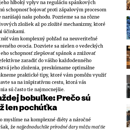
jeho hlboký vplyv na reguláciu spánkových
dnú schopnosť bojovať proti zápalovým procesom
e narúšajú našu pohodu. Pozrieme sa na rôzne
ivových zložiek až po zložité mechanizmy, ktoré
i účinkami.
ytnúť vám komplexný pohľad na neuveriteľné
veného ovocia. Dozviete sa nielen o vedeckých
jeho schopnosť zlepšovať spánok a znižovať
o efektívne zaradiť do vášho každodenného
mstvá jeho zloženia, preskúmame optimálne
kneme praktické tipy, ktoré vám pomôžu využiť
avte sa na inšpiratívnu cestu, ktorá vás
nia sú často tie najmocnejšie.
každej bobuľke: Prečo sú
ž len pochúťka
to myslíme na komplexné diéty a náročné
však, že
najjednoduchšie prírodné dary môžu mať tie