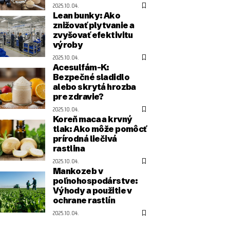
2025.10.04.
Lean bunky: Ako
znižovať plytvanie a
zvyšovať efektivitu
výroby
2025.10.04.
Acesulfám-K:
Bezpečné sladidlo
alebo skrytá hrozba
pre zdravie?
2025.10.04.
Koreň maca a krvný
tlak: Ako môže pomôcť
prírodná liečivá
rastlina
2025.10.04.
Mankozeb v
poľnohospodárstve:
Výhody a použitie v
ochrane rastlín
2025.10.04.