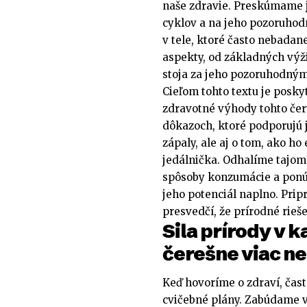
naše zdravie. Preskúmame 
cyklov a na jeho pozoruho
v tele, ktoré často nebadan
aspekty, od základných výž
stoja za jeho pozoruhodným
Cieľom tohto textu je posk
zdravotné výhody tohto čer
dôkazoch, ktoré podporujú 
zápaly, ale aj o tom, ako h
jedálnička. Odhalíme tajo
spôsoby konzumácie a ponú
jeho potenciál naplno. Pripr
presvedčí, že prírodné rieše
Sila prírody v 
čerešne viac ne
Keď hovoríme o zdraví, čas
cvičebné plány. Zabúdame 