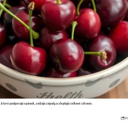
 ktoré podporujú spánok, znižujú zápaly a zlepšujú celkové zdravie.
SH