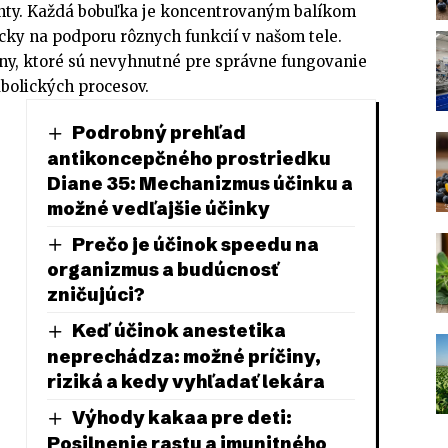
nty. Každá bobuľka je koncentrovaným balíkom
icky na podporu rôznych funkcií v našom tele.
ny, ktoré sú nevyhnutné pre správne fungovanie
bolických procesov.
Podrobný prehľad
antikoncepčného prostriedku
Diane 35: Mechanizmus účinku a
možné vedľajšie účinky
Prečo je účinok speedu na
organizmus a budúcnosť
zničujúci?
Keď účinok anestetika
neprechádza: možné príčiny,
riziká a kedy vyhľadať lekára
Výhody kakaa pre deti:
Posilnenie rastu a imunitného