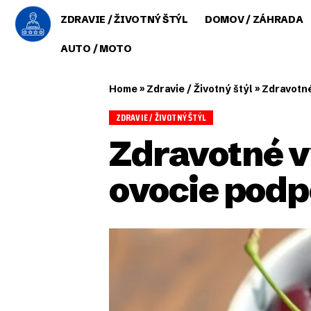
ZDRAVIE / ŽIVOTNÝ ŠTÝL
DOMOV / ZÁHRADA
AUTO / MOTO
Home
»
Zdravie / Životný štýl
»
Zdravotné
ZDRAVIE / ŽIVOTNÝ ŠTÝL
Zdravotné v
ovocie podp