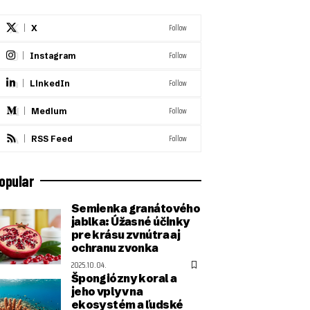
Follow
X
Follow
Instagram
Follow
LinkedIn
Follow
Medium
Follow
RSS Feed
opular
Semienka granátového
jablka: Úžasné účinky
pre krásu zvnútra aj
ochranu zvonka
2025.10.04.
Špongiózny koral a
jeho vplyv na
ekosystém a ľudské