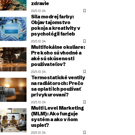
zdravie
2025.10.04.
Sila modrej farby:
Objav tajomstvo
pokoja a kreativity v
psychológii farieb
2025.10.04.
Multifokálne okuliare:
Pre koho sú vhodné a
aké sú skúsenosti
používateľov?
2025.10.04.
Termostatické ventily
na radiátoroch: Prečo
sa oplatí ich používať
pri vykurovaní?
2025.10.04.
Multi Level Marketing
(MLM): Ako funguje
systém a ako v ňom
uspieť?
2025.10.04.