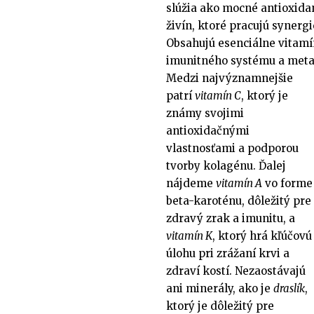
slúžia ako mocné antioxida
živín, ktoré pracujú synerg
Obsahujú esenciálne vitamí
imunitného systému a meta
Medzi najvýznamnejšie
patrí
vitamín C
, ktorý je
známy svojimi
antioxidačnými
vlastnosťami a podporou
tvorby kolagénu. Ďalej
nájdeme
vitamín A
vo forme
beta-karoténu, dôležitý pre
zdravý zrak a imunitu, a
vitamín K
, ktorý hrá kľúčovú
úlohu pri zrážaní krvi a
zdraví kostí. Nezaostávajú
ani minerály, ako je
draslík
,
ktorý je dôležitý pre