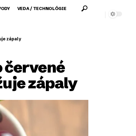
VODY
VEDA / TECHNOLÓGIE
uje zápaly
o červené
žuje zápaly