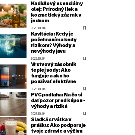
Kadidlový esenciálny
olej: Prírodný liek a
kozmetický zázrak v
jednom
2025.10.04.
Kavitácia: Kedy je
požehnaním a kedy
rizikom? Výhody a
nevýhody javu
2025.10.04.
Vrstvový zásobník
teplej vody: Ako
funguje a ako ho
používať efektívne
2025.10.04.
PVC podlaha: Na čo si
dať pozor pred kúpou –
výhody a riziká
2025.10.04.
Sladká srvátka v
prášku: Ako podporuje
tvoje zdravie a výživu