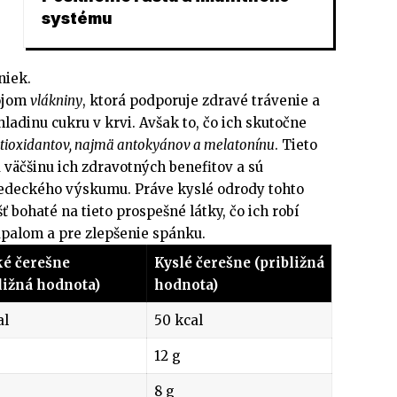
systému
niek.
ojom
vlákniny
, ktorá podporuje zdravé trávenie a
ladinu cukru v krvi. Avšak to, čo ich skutočne
tioxidantov, najmä antokyánov a melatonínu
. Tieto
 väčšinu ich zdravotných benefitov a sú
deckého výskumu. Práve kyslé odrody tohto
 bohaté na tieto prospešné látky, čo ich robí
ápalom a pre zlepšenie spánku.
ké čerešne
Kyslé čerešne (približná
ližná hodnota)
hodnota)
al
50 kcal
12 g
8 g