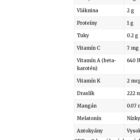
Vláknina
2 g
Proteíny
1 g
Tuky
0.2 g
Vitamín C
7 mg
Vitamín A (beta-
640 I
karotén)
Vitamín K
2 mc
Draslík
222 
Mangán
0.07
Melatonín
Nízky
Antokyány
Vyso