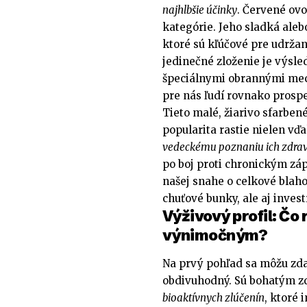
najhlbšie účinky
. Červené ovo
kategórie. Jeho sladká aleb
ktoré sú kľúčové pre udržan
jedinečné zloženie je výsle
špeciálnymi obrannými mec
pre nás ľudí rovnako prosp
Tieto malé, žiarivo sfarben
popularita rastie nielen vďa
vedeckému poznaniu ich zdrav
po boj proti chronickým z
našej snahe o celkové blah
chuťové bunky, ale aj inves
Výživový profil: Čo
výnimočným?
Na prvý pohľad sa môžu zdať
obdivuhodný. Sú bohatým 
bioaktívnych zlúčenín
, ktoré 