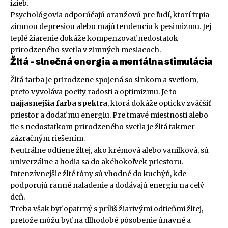
izieb.
Psychológovia odporúčajú oranžovú pre ľudí, ktorí trpia
zimnou depresiou alebo majú tendenciu k pesimizmu. Jej
teplé žiarenie dokáže kompenzovať nedostatok
prirodzeného svetla v zimných mesiacoch.
Žltá – slnečná energia a mentálna stimulácia
Žltá farba je prirodzene spojená so slnkom a svetlom,
preto vyvoláva pocity radosti a optimizmu. Je to
najjasnejšia farba spektra
, ktorá dokáže opticky zväčšiť
priestor a dodať mu energiu. Pre tmavé miestnosti alebo
tie s nedostatkom prirodzeného svetla je žltá takmer
zázračným riešením.
Neutrálne odtiene žltej, ako krémová alebo vanilková, sú
univerzálne a hodia sa do akéhokoľvek priestoru.
Intenzívnejšie žlté tóny sú vhodné do kuchýň, kde
podporujú ranné naladenie a dodávajú energiu na celý
deň.
Treba však byť opatrný s príliš žiarivými odtieňmi žltej,
pretože môžu byť na dlhodobé pôsobenie únavné a