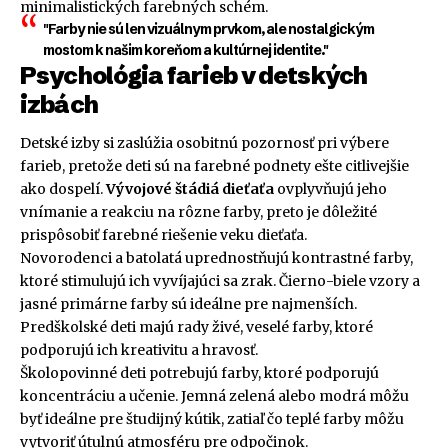
minimalistických farebných schém.
"Farby nie sú len vizuálnym prvkom, ale nostalgickým
mostom k našim koreňom a kultúrnej identite."
Psychológia farieb v detských
izbách
Detské izby si zaslúžia osobitnú pozornosť pri výbere
farieb, pretože deti sú na farebné podnety ešte citlivejšie
ako dospelí.
Vývojové štádiá dieťaťa
ovplyvňujú jeho
vnímanie a reakciu na rôzne farby, preto je dôležité
prispôsobiť farebné riešenie veku dieťaťa.
Novorodenci a batolatá uprednostňujú kontrastné farby,
ktoré stimulujú ich vyvíjajúci sa zrak. Čierno-biele vzory a
jasné primárne farby sú ideálne pre najmenších.
Predškolské deti majú rady živé, veselé farby, ktoré
podporujú ich kreativitu a hravosť.
Školopovinné deti potrebujú farby, ktoré podporujú
koncentráciu a učenie. Jemná zelená alebo modrá môžu
byť ideálne pre študijný kútik, zatiaľ čo teplé farby môžu
vytvoriť útulnú atmosféru pre odpočinok.