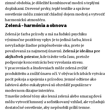
zimné obdobia, je dôležité kombinovať modrú s teplými
doplnkami. Drevené prvky, teplé textílie a správne
osvetlenie môžu zmierniť chladný dojem modrej a vytvoriť
harmonickú atmosféru.
Zelená – harmónia a obnova
Zelená je farba prírody a má na ľudskú psychiku
výnimočne pozitívny vplyv. Je to jediná farba, ktorá
nevyžaduje žiadne prispôsobenie oka, preto je
považovaná za najmenej únavnú.
Zelená je ideálna pre
akýkoľvek priestor
, kde trávite veľa času, pretože
podporuje koncentráciu bez vyvolania stresu.
V pracovniach a študovniach môže zelená zvýšiť
produktivitu a znížiť únavu očí. V obývacích izbách vytvára
pocit pokoja a spojenia s prírodou. Jemné odtiene ako
šalviová alebo eukalyptová sú obzvlášť populárne v
modernom dizajne interiéru.
Tmavšie zelené tóny ako lesná zelená alebo smaragdová
môžu vytvoriť luxusný a sofistikovaný vzhľad, ale vyžadujú
dostatočné osvetlenie, aby nepôsobili príliš temne.