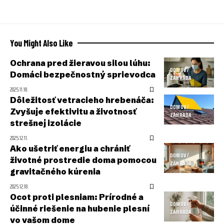
You Might Also Like
Ochrana pred žieravou silou lúhu:
DOMOV /
Domáci bezpečnostný sprievodca
ZÁHRADA
2025.11.18.
Dôležitosť vetracieho hrebenáča:
DOMOV /
Zvyšuje efektivitu a životnosť
ZÁHRADA
strešnej izolácie
2025.12.11.
Ako ušetriť energiu a chrániť
DOMOV /
životné prostredie doma pomocou
ZÁHRADA
gravitačného kúrenia
2025.12.18.
Ocot proti plesniam: Prírodné a
DOMOV /
účinné riešenie na hubenie plesní
ZÁHRADA
vo vašom dome