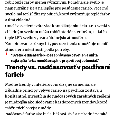
robiť teplé farby menej výraznými. Poludňajšie svetlo je
najneutrálnejšie a najlepšie pre posúdenie farieb. Večerné
svetlo má teplší, žltastý odtieň, ktorý zvýrazňuje teplé farby
a tlmí chladné.
Umelé osvetlenie ešte viac komplikuje situáciu. LED svetlá s
chladným svetlom môžu robiť interiér sterilným, zatiaľ čo
teplé LED svetlo vytvára útulnejšiu atmosféru.
Kombinovanie rôznych typov osvetlenia umožňuje meniť
atmosféru miestnosti podľa potreby.
"Svetlo je duša farieb – bez správneho osvetlenia ani tá
najkrajšia farba nemôže naplno prejaviť svoj potenciál."
Trendy vs. nadčasovosť v používaní
farieb
Módne trendy v interiérovom dizajne sa menia, ale
základné princípy vplyvu farieb na psychiku zostávajú
konštantné.
Investícia do nadčasových farebných riešení
je múdrejšia ako sledovanie každoročných trendov, ktoré
môžu rýchlo vyjsť z módy.
Nadčasové farby ako biela, béžová, sivá a prírodné zemité