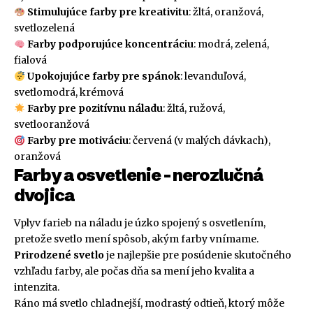
Stimulujúce farby pre kreativitu
: žltá, oranžová,
svetlozelená
Farby podporujúce koncentráciu
: modrá, zelená,
fialová
Upokojujúce farby pre spánok
: levanduľová,
svetlomodrá, krémová
Farby pre pozitívnu náladu
: žltá, ružová,
svetlooranžová
Farby pre motiváciu
: červená (v malých dávkach),
oranžová
Farby a osvetlenie – nerozlučná
dvojica
Vplyv farieb na náladu je úzko spojený s osvetlením,
pretože svetlo mení spôsob, akým farby vnímame.
Prirodzené svetlo
je najlepšie pre posúdenie skutočného
vzhľadu farby, ale počas dňa sa mení jeho kvalita a
intenzita.
Ráno má svetlo chladnejší, modrastý odtieň, ktorý môže