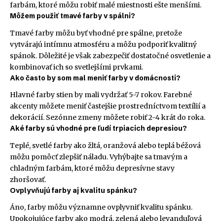
farbám, ktoré môžu robiť malé miestnosti ešte menšími.
Môžem použiť tmavé farby v spálni?
Tmavé farby môžu byť vhodné pre spálne, pretože
vytvárajú intímnu atmosféru a môžu podporiť kvalitný
spánok. Dôležité je však zabezpečiť dostatočné osvetlenie a
kombinovať ich so svetlejšími prvkami.
Ako často by som mal meniť farby v domácnosti?
Hlavné farby stien by mali vydržať 5-7 rokov. Farebné
akcenty môžete meniť častejšie prostredníctvom textílií a
dekorácií. Sezónne zmeny môžete robiť 2-4 krát do roka.
Aké farby sú vhodné pre ľudí trpiacich depresiou?
Teplé, svetlé farby ako žltá, oranžová alebo teplá béžová
môžu pomôcť zlepšiť náladu. Vyhýbajte sa tmavým a
chladným farbám, ktoré môžu depresívne stavy
zhoršovať.
Ovplyvňujú farby aj kvalitu spánku?
Áno, farby môžu významne ovplyvniť kvalitu spánku.
Upokojujúce farby ako modrá, zelená alebo levanduľová