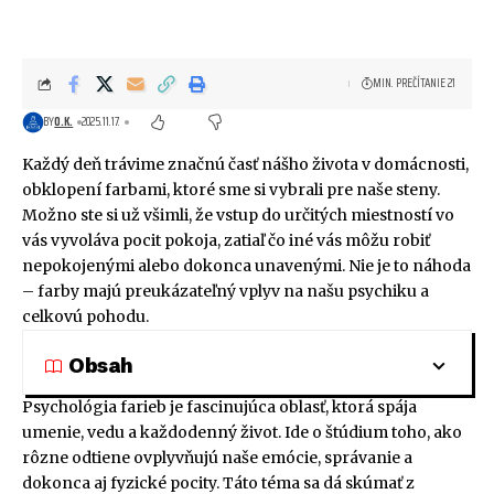
MIN. PREČÍTANIE 21
BY
O.K.
2025.11.17.
Každý deň trávime značnú časť nášho života v domácnosti,
obklopení farbami, ktoré sme si vybrali pre naše steny.
Možno ste si už všimli, že vstup do určitých miestností vo
vás vyvoláva pocit pokoja, zatiaľ čo iné vás môžu robiť
nepokojenými alebo dokonca unavenými. Nie je to náhoda
– farby majú preukázateľný vplyv na našu psychiku a
celkovú pohodu.
Obsah
Psychológia farieb je fascinujúca oblasť, ktorá spája
umenie, vedu a každodenný život. Ide o štúdium toho, ako
rôzne odtiene ovplyvňujú naše emócie, správanie a
dokonca aj fyzické pocity. Táto téma sa dá skúmať z