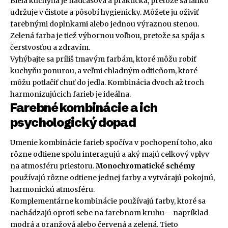
Biela kuchyňa je nadčasová a praktická, pretože sa ľahko
udržuje v čistote a pôsobí hygienicky. Môžete ju oživiť
farebnými doplnkami alebo jednou výraznou stenou.
Zelená farba je tiež výbornou voľbou, pretože sa spája s
čerstvosťou a zdravím.
Vyhýbajte sa príliš tmavým farbám, ktoré môžu robiť
kuchyňu ponurou, a veľmi chladným odtieňom, ktoré
môžu potlačiť chuť do jedla. Kombinácia dvoch až troch
harmonizujúcich farieb je ideálna.
Farebné kombinácie a ich
psychologický dopad
Umenie kombinácie farieb spočíva v pochopení toho, ako
rôzne odtiene spolu interagujú a aký majú celkový vplyv
na atmosféru priestoru.
Monochromatické schémy
používajú rôzne odtiene jednej farby a vytvárajú pokojnú,
harmonickú atmosféru.
Komplementárne kombinácie používajú farby, ktoré sa
nachádzajú oproti sebe na farebnom kruhu – napríklad
modrá a oranžová alebo červená a zelená. Tieto