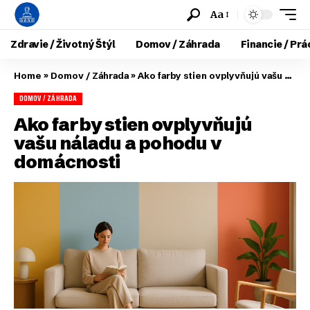
Aa
Zdravie / Životný Štýl
Domov / Záhrada
Financie / Prá
Home
»
Domov / Záhrada
»
Ako farby stien ovplyvňujú vašu náladu a pohodu v domácnosti
DOMOV / ZÁHRADA
Ako farby stien ovplyvňujú
vašu náladu a pohodu v
domácnosti