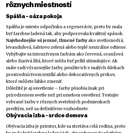
rôznych miestností
Spálňa – oáza pokoja
Spálňa je miesto odpočinku a regenerácie, preto by mala
byť farebne ladená tak, aby podporovala kvalitný spánok.
Najvhodnejšie sú jemné, tlmené farby
ako svetlomodrá,
levanduľová, šalviovo zelená alebo teplé neutrálne odtiene.
Vyhýbajte sa intenzívnym farbám ako červená, oranžová
alebo žiarivá žltá, ktoré môžu byť príliš stimulujúce. Ak
máte radi výraznejšie farby, použite ich v malých dávkach
prostredníctvom textílií alebo dekoratívnych prvkov,
ktoré môžete ľahko zmeniť.
Dôležité je aj osvetlenie – farby pôsobia inak pri
prirodzenom svetle než pri umelom osvetlení. Testujte
vybrané farby v rôznych svetelných podmienkach
predtým, než sa definitívne rozhodnete.
Obývacia izba – srdce domova
Obývacia izba je priestor, kde sa stretáva celá rodina, preto
by mala byť farebne ladená tak, aby vyhovovala všetkým.