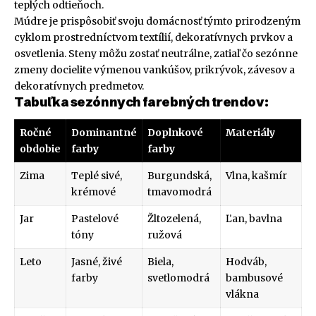
teplých odtieňoch.
Múdre je prispôsobiť svoju domácnosť týmto prirodzeným
cyklom prostredníctvom textílií, dekoratívnych prvkov a
osvetlenia. Steny môžu zostať neutrálne, zatiaľ čo sezónne
zmeny docielite výmenou vankúšov, prikrývok, závesov a
dekoratívnych predmetov.
Tabuľka sezónnych farebných trendov:
Ročné
Dominantné
Doplnkové
Materiály
obdobie
farby
farby
Zima
Teplé sivé,
Burgundská,
Vlna, kašmír
krémové
tmavomodrá
Jar
Pastelové
Žltozelená,
Ľan, bavlna
tóny
ružová
Leto
Jasné, živé
Biela,
Hodváb,
farby
svetlomodrá
bambusové
vlákna