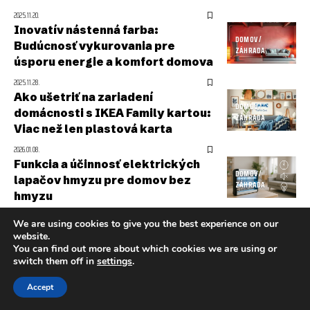
2025.11.20.
Inovatív nástenná farba:
DOMOV /
Budúcnosť vykurovania pre
ZÁHRADA
úsporu energie a komfort domova
2025.11.28.
Ako ušetriť na zariadení
DOMOV /
domácnosti s IKEA Family kartou:
ZÁHRADA
Viac než len plastová karta
2026.01.08.
Funkcia a účinnosť elektrických
DOMOV /
lapačov hmyzu pre domov bez
ZÁHRADA
hmyzu
2025.11.17.
We are using cookies to give you the best experience on our
Podrobný sprievodca
website.
DOMOV /
elektrickými kotlami:
You can find out more about which cookies we are using or
ZÁHRADA
switch them off in
settings
.
Fungovanie, výhody a nevýhody.
2025.11.20.
Accept
Funkcia a výhody prietokového
DOMOV /