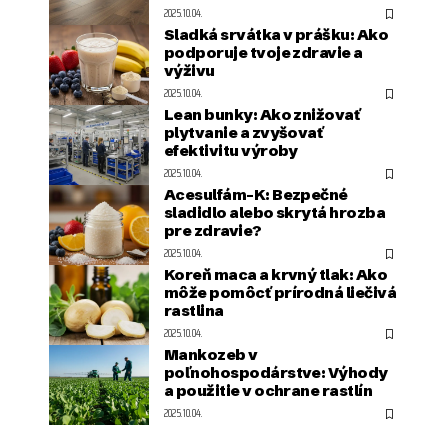
2025.10.04.
Sladká srvátka v prášku: Ako
podporuje tvoje zdravie a
výživu
2025.10.04.
Lean bunky: Ako znižovať
plytvanie a zvyšovať
efektivitu výroby
2025.10.04.
Acesulfám-K: Bezpečné
sladidlo alebo skrytá hrozba
pre zdravie?
2025.10.04.
Koreň maca a krvný tlak: Ako
môže pomôcť prírodná liečivá
rastlina
2025.10.04.
Mankozeb v
poľnohospodárstve: Výhody
a použitie v ochrane rastlín
2025.10.04.