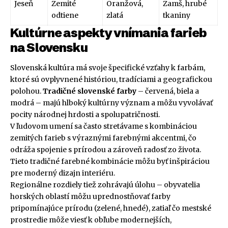
Jeseň
Zemité
Oranžová,
Zamš, hrubé
odtiene
zlatá
tkaniny
Kultúrne aspekty vnímania farieb
na Slovensku
Slovenská kultúra má svoje špecifické vzťahy k farbám,
ktoré sú ovplyvnené históriou, tradíciami a geografickou
polohou.
Tradičné slovenské farby
– červená, biela a
modrá – majú hlboký kultúrny význam a môžu vyvolávať
pocity národnej hrdosti a spolupatričnosti.
V ľudovom umení sa často stretávame s kombináciou
zemitých farieb s výraznými farebnými akcentmi, čo
odráža spojenie s prírodou a zároveň radosť zo života.
Tieto tradičné farebné kombinácie môžu byť inšpiráciou
pre moderný dizajn interiéru.
Regionálne rozdiely tiež zohrávajú úlohu – obyvatelia
horských oblastí môžu uprednostňovať farby
pripomínajúce prírodu (zelené, hnedé), zatiaľ čo mestské
prostredie môže viesť k obľube modernejších,