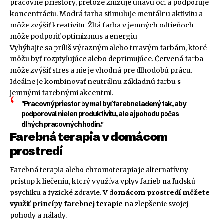
pracovné priestory, pretože znižuje únavu očí a podporuje
koncentráciu. Modrá farba stimuluje mentálnu aktivitu a
môže zvýšiť kreativitu. Žltá farba v jemných odtieňoch
môže podporiť optimizmus a energiu.
Vyhýbajte sa príliš výrazným alebo tmavým farbám, ktoré
môžu byť rozptyľujúce alebo deprimujúce. Červená farba
môže zvýšiť stres a nie je vhodná pre dlhodobú prácu.
Ideálne je kombinovať neutrálnu základnú farbu s
jemnými farebnými akcentmi.
"Pracovný priestor by mal byť farebne ladený tak, aby
podporoval nielen produktivitu, ale aj pohodu počas
dlhých pracovných hodín."
Farebná terapia v domácom
prostredí
Farebná terapia alebo chromoterapia je alternatívny
prístup k liečeniu, ktorý využíva vplyv farieb na ľudskú
psychiku a fyzické zdravie.
V domácom prostredí môžete
využiť princípy farebnej terapie
na zlepšenie svojej
pohody a nálady.