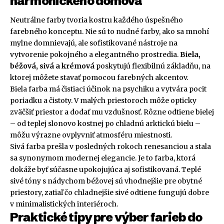
harmonického domova
Neutrálne farby tvoria kostru každého úspešného
farebného konceptu. Nie sú to nudné farby, ako sa mnohí
mylne domnievajú, ale sofistikované nástroje na
vytvorenie pokojného a elegantného prostredia.
Biela,
béžová, sivá a krémová
poskytujú flexibilnú základňu, na
ktorej môžete stavať pomocou farebných akcentov.
Biela farba má čistiaci účinok na psychiku a vytvára pocit
poriadku a čistoty. V malých priestoroch môže opticky
zväčšiť priestor a dodať mu vzdušnosť. Rôzne odtiene bielej
– od teplej slonovo kostnej po chladnú arktickú bielu –
môžu výrazne ovplyvniť atmosféru miestnosti.
Sivá farba prešla v posledných rokoch renesanciou a stala
sa synonymom modernej elegancie. Je to farba, ktorá
dokáže byť súčasne upokojujúca aj sofistikovaná. Teplé
sivé tóny s nádychom béžovej sú vhodnejšie pre obytné
priestory, zatiaľ čo chladnejšie sivé odtiene fungujú dobre
v minimalistických interiéroch.
Praktické tipy pre výber farieb do