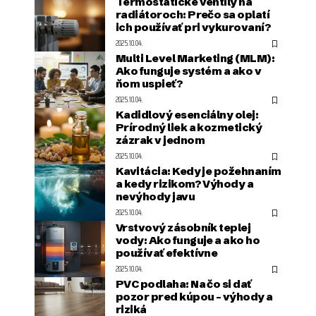
Termostatické ventily na
radiátoroch: Prečo sa oplatí
ich používať pri vykurovaní?
2025.10.04.
Multi Level Marketing (MLM):
Ako funguje systém a ako v
ňom uspieť?
2025.10.04.
Kadidlový esenciálny olej:
Prírodný liek a kozmetický
zázrak v jednom
2025.10.04.
Kavitácia: Kedy je požehnaním
a kedy rizikom? Výhody a
nevýhody javu
2025.10.04.
Vrstvový zásobník teplej
vody: Ako funguje a ako ho
používať efektívne
2025.10.04.
PVC podlaha: Na čo si dať
pozor pred kúpou – výhody a
riziká