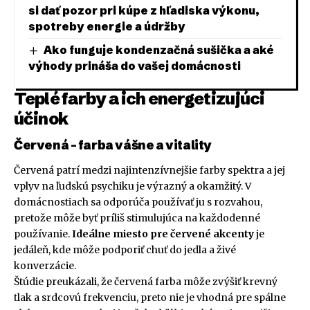
si dať pozor pri kúpe z hľadiska výkonu,
spotreby energie a údržby
Ako funguje kondenzačná sušička a aké
výhody prináša do vašej domácnosti
Teplé farby a ich energetizujúci
účinok
Červená – farba vášne a vitality
Červená patrí medzi najintenzívnejšie farby spektra a jej
vplyv na ľudskú psychiku je výrazný a okamžitý. V
domácnostiach sa odporúča používať ju s rozvahou,
pretože môže byť príliš stimulujúca na každodenné
používanie.
Ideálne miesto pre červené akcenty
je
jedáleň, kde môže podporiť chuť do jedla a živé
konverzácie.
Štúdie preukázali, že červená farba môže zvýšiť krevný
tlak a srdcovú frekvenciu, preto nie je vhodná pre spálne