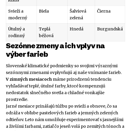
luxus
Svieži a
Biela
Šalviová
Čierna
moderný
zelená
Útulný a
Teplá
Hnedá
Burgundská
rodinný
béžová
Sezónne zmeny a ich vplyv na
výber farieb
Slovenské klimatické podmienky so svojimi výraznými
sezónnymi zmenami ovplyvňujú aj naše vnímanie farieb.
V zimných mesiacoch
máme prirodzenú tendenciu
vyhľadávať teplé, útulné farby, ktoré kompenzujú
nedostatok slnečného svetla a chladné vonkajšie
prostredie.
Jarné mesiace prinášajú túžbu po svieži a obnove, čo sa
odráža v obľube pastelových farieb a jemných zelených
odtieňov. Leto nám umožňuje experimentovať s jasnejšími
a živšími farbami, zatiaľ čo jeseň volá po zemitých tónoch a