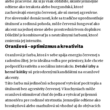
alebo pracovne. Ak si ju však obľúbite, skúste jemnejšie
odtiene ako terakota alebo burgundská, ktoré
zachovávajú energiu červenej, ale sú menej agresívne.
Pre slovenské domácnosti, kde sa tradične uprednostňuje
útulnosť a rodinná pohoda, môže červená fungovať ako
akcent na jednej stene alebo prostredníctvom doplnkov.
Dôležité je kombinovať ju s neutrálnymi farbami, ktoré
zmiernia jej intenzitu.
Oranžová – optimizmus a kreativita
Oranžová je farba, ktorá v sebe spája energiu červenej s
radosťou žltej. Je to ideálna voľba pre priestory, kde chcete
podporiť kreativitu a sociálnu interakciu.
Detské izby a
herné kútiky
sú prirodzenými kandidátmi na oranžové
akcenty.
Táto farba má jedinečnú schopnosť vytvárať pocit tepla a
útulnosti bez agresivity červenej. V kuchyniach môže
oranžová stimulovať chuť do jedla a vytvárať príjemnú
atmosféru pre rodinné stretnutia. Jemnejšie odtiene ako
broskyňová alebo marhuľová sú vhodné aj do obývacích