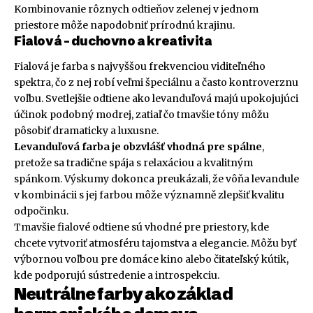
Kombinovanie rôznych odtieňov zelenej v jednom
priestore môže napodobniť prírodnú krajinu.
Fialová – duchovno a kreativita
Fialová je farba s najvyššou frekvenciou viditeľného
spektra, čo z nej robí veľmi špeciálnu a často kontroverznu
voľbu. Svetlejšie odtiene ako levanduľová majú upokojujúci
účinok podobný modrej, zatiaľ čo tmavšie tóny môžu
pôsobiť dramaticky a luxusne.
Levanduľová farba je obzvlášť vhodná pre spálne
,
pretože sa tradične spája s relaxáciou a kvalitným
spánkom. Výskumy dokonca preukázali, že vôňa levandule
v kombinácii s jej farbou môže významně zlepšiť kvalitu
odpočinku.
Tmavšie fialové odtiene sú vhodné pre priestory, kde
chcete vytvoriť atmosféru tajomstva a elegancie. Môžu byť
výbornou voľbou pre domáce kino alebo čitateľský kútik,
kde podporujú sústredenie a introspekciu.
Neutrálne farby ako základ