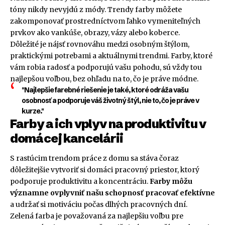
tóny nikdy nevyjdú z módy. Trendy farby môžete
zakomponovať prostredníctvom ľahko vymeniteľných
prvkov ako vankúše, obrazy, vázy alebo koberce.
Dôležité je nájsť rovnováhu medzi osobným štýlom,
praktickými potrebami a aktuálnymi trendmi. Farby, ktoré
vám robia radosť a podporujú vašu pohodu, sú vždy tou
najlepšou voľbou, bez ohľadu na to, čo je práve módne.
"Najlepšie farebné riešenie je také, ktoré odráža vašu
osobnosť a podporuje váš životný štýl, nie to, čo je práve v
kurze."
Farby a ich vplyv na produktivitu v
domácej kancelárii
S rastúcim trendom práce z domu sa stáva čoraz
dôležitejšie vytvoriť si domáci pracovný priestor, ktorý
podporuje produktivitu a koncentráciu.
Farby môžu
významne ovplyvniť našu schopnosť pracovať efektívne
a udržať si motiváciu počas dlhých pracovných dní.
Zelená farba je považovaná za najlepšiu voľbu pre