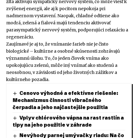
žltá aktivujú sympatický nervový systém, čo môže viesť k
zvýšenej energii, ale aj k pocitom nepokoja pri
nadmernom vystavení. Naopak, chladné odtiene ako
modrá, zelená a fialová majú tendenciu aktivovať
parasympatický nervový systém, podporujúci relaxáciu a
regeneráciu.
Zaujímavé je aj to, že vnímanie farieb nie je čisto
biologické – kultúrne a osobné skúsenosti zohrávajú
významnú úlohu. To, čo jeden človek vníma ako
upokojujúcu zelenú, môže iný vnímať ako studenú a
neosobnou, v závislosti od jeho životných zážitkov a
kultúrneho pozadia.
Cenovo výhodné a efektívne riešenie:
Mechanizmus činnosti vibračného
čerpadla a jeho najčastejšie použitia
Vplyv chlórového vápna na rast rastlín a
tipy na jeho použitie v záhrade
Nevýhody parnej umývačky riadu: Na čo