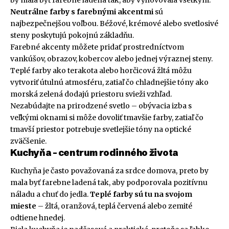
Neutrálne farby s farebnými akcentmi
sú
najbezpečnejšou voľbou. Béžové, krémové alebo svetlosivé
steny poskytujú pokojnú základňu.
Farebné akcenty môžete pridať prostredníctvom
vankúšov, obrazov, kobercov alebo jednej výraznej steny.
Teplé farby ako terakota alebo horčicová žltá môžu
vytvoriť útulnú atmosféru, zatiaľ čo chladnejšie tóny ako
morská zelená dodajú priestoru svieži vzhľad.
Nezabúdajte na prirodzené svetlo – obývacia izba s
veľkými oknami si môže dovoliť tmavšie farby, zatiaľ čo
tmavší priestor potrebuje svetlejšie tóny na optické
zväčšenie.
Kuchyňa – centrum rodinného života
Kuchyňa je často považovaná za srdce domova, preto by
mala byť farebne ladená tak, aby podporovala pozitívnu
náladu a chuť do jedla.
Teplé farby sú tu na svojom
mieste
– žltá, oranžová, teplá červená alebo zemité
odtiene hnedej.