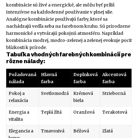
kombinácie sú živé a energické, ale môžu byť príliš
intenzívne na každodenné používanie v plnej sile.
Analógne kombinácie používajú farby, ktoré sa
nachádzajú vedľa seba na farebnom kruhu. Sú prirodzene
harmonické a vytvárajú pokojnú atmosféru. Napríklad
kombinácia modrej, modro-zelenej a zelenej evokuje pocit
blízkosti k prírode.
Tabuľka vhodných farebných kombinácií pre
rôzne nálady:
Požadovaná
Hlavná
Doplnková
Akcentová
nálada
farba
farba
farba
Pokoj a
Svetlomodrá
Krémová
Strieborná
relaxácia
biela
Energia a
Teplá žltá
Oranžová
Terakotová
vitalita
Elegancia a
Tmavosivá
Béžová
Zlatá