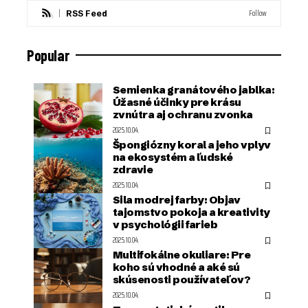
Follow
RSS Feed
Popular
Semienka granátového jablka:
Úžasné účinky pre krásu
zvnútra aj ochranu zvonka
2025.10.04.
Špongiózny koral a jeho vplyv
na ekosystém a ľudské
zdravie
2025.10.04.
Sila modrej farby: Objav
tajomstvo pokoja a kreativity
v psychológii farieb
2025.10.04.
Multifokálne okuliare: Pre
koho sú vhodné a aké sú
skúsenosti používateľov?
2025.10.04.