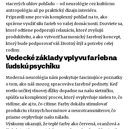
viacerých uhlov pohľadu – od neurológie cez kultúrnu
antropológiu až po praktický dizajn interiéru.
Pripravili sme pre vás komplexný pohľad na to, ako
správne využiť silu farieb vo vašej domácnosti. Dozviete sa,
ktoré odtiene podporujú relaxáciu, ktoré zvyšujú
produktivitu, a ako vytvoriť harmonický farebný koncept,
ktorý bude podporovať váš životný štýl a potreby celej
rodiny.
Vedecké základy vplyvu farieb na
ľudskú psychiku
Moderná neurológia nám poskytuje fascinujúce poznatky
o tom, ako náš mozog spracováva farebné podnety. Keď
svetlo určitej vlnovej dĺžky dopadne na našu sietničku,
spúšťa sa komplexný proces, ktorý ovplyvňuje nielen to, čo
vidíme, ale aj to, čo cítime. Farby dokážu stimulovať
produkciu rôznych hormónov a neurotransmiterov, čo
priamo ovplyvňuje našu náladu.
Výskumy ukazujú, že teplé farby ako červená, oranžová a