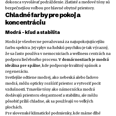
dokonca vyvolávať podráždenie. Zlatisté a medové tóny sú
bezpečnejšou voľbou pre hlavné obytné priestory.
Chladné farby pre pokoj a
koncentráciu
Modrá – kľud a stabilita
Modrá je všeobecne považovaná za najupokojujúcejšiu
farbu spektra. Jej vplyv na ľudskú psychiku je tak výrazný,
že sa často používa v nemocniciach a wellness centrách na
podporu liečebného procesu.
V domácnostiach je modrá
ideálna pre spálne
, kde podporuje kvalitný spánok a
regeneráciu.
Svetlejšie odtiene modrej, ako nebeská alebo ľadovo
modrá, môžu opticky rozšíriť priestor a vytvoriť pocit
vzdušnosti. Tmavšie tóny ako námornícka modrá
dodávajú priestoru elegantnosť a stabilitu, ale môžu
pôsobiť príliš chladne, ak sa používajú vo veľkých
plochách.
Pre slovenské klimatické podmienky, kde máme dlhé