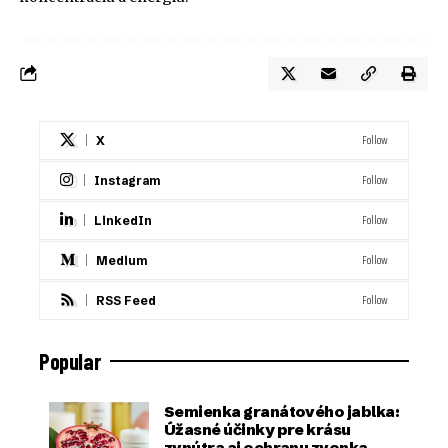
Follow
X
Follow
Instagram
Follow
LinkedIn
Follow
Medium
Follow
RSS Feed
Popular
Semienka granátového jablka:
Úžasné účinky pre krásu
zvnútra aj ochranu zvonka