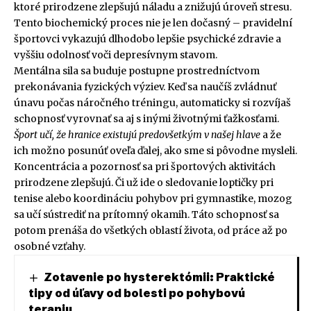
ktoré prirodzene zlepšujú náladu a znižujú úroveň stresu.
Tento biochemický proces nie je len dočasný – pravidelní
športovci vykazujú dlhodobo lepšie psychické zdravie a
vyššiu odolnosť voči depresívnym stavom.
Mentálna sila sa buduje postupne prostredníctvom
prekonávania fyzických výziev. Keď sa naučíš zvládnuť
únavu počas náročného tréningu, automaticky si rozvíjaš
schopnosť vyrovnať sa aj s inými životnými ťažkosťami.
Šport učí, že hranice existujú predovšetkým v našej hlave
a že
ich možno posunúť oveľa ďalej, ako sme si pôvodne mysleli.
Koncentrácia a pozornosť sa pri športových aktivitách
prirodzene zlepšujú. Či už ide o sledovanie loptičky pri
tenise alebo koordináciu pohybov pri gymnastike, mozog
sa učí sústrediť na prítomný okamih. Táto schopnosť sa
potom prenáša do všetkých oblastí života, od práce až po
osobné vzťahy.
Zotavenie po hysterektómii: Praktické
tipy od úľavy od bolesti po pohybovú
terapiu