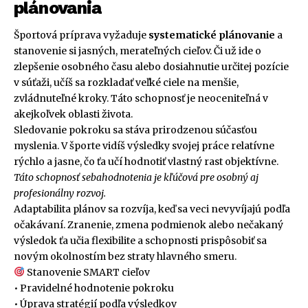
plánovania
Športová príprava vyžaduje
systematické plánovanie
a
stanovenie si jasných, merateľných cieľov. Či už ide o
zlepšenie osobného času alebo dosiahnutie určitej pozície
v súťaži, učíš sa rozkladať veľké ciele na menšie,
zvládnuteľné kroky. Táto schopnosť je neoceniteľná v
akejkoľvek oblasti života.
Sledovanie pokroku sa stáva prirodzenou súčasťou
myslenia. V športe vidíš výsledky svojej práce relatívne
rýchlo a jasne, čo ťa učí hodnotiť vlastný rast objektívne.
Táto schopnosť sebahodnotenia je kľúčová pre osobný aj
profesionálny rozvoj.
Adaptabilita plánov sa rozvíja, keď sa veci nevyvíjajú podľa
očakávaní. Zranenie, zmena podmienok alebo nečakaný
výsledok ťa učia flexibilite a schopnosti prispôsobiť sa
novým okolnostím bez straty hlavného smeru.
Stanovenie SMART cieľov
• Pravidelné hodnotenie pokroku
• Úprava stratégií podľa výsledkov