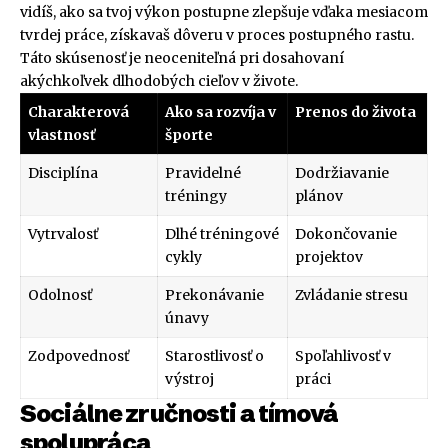
vidíš, ako sa tvoj výkon postupne zlepšuje vďaka mesiacom
tvrdej práce, získavaš dôveru v proces postupného rastu.
Táto skúsenosť je neoceniteľná pri dosahovaní
akýchkoľvek dlhodobých cieľov v živote.
Charakterová
Ako sa rozvíja v
Prenos do života
vlastnosť
športe
Disciplína
Pravidelné
Dodržiavanie
tréningy
plánov
Vytrvalosť
Dlhé tréningové
Dokončovanie
cykly
projektov
Odolnosť
Prekonávanie
Zvládanie stresu
únavy
Zodpovednosť
Starostlivosť o
Spoľahlivosť v
výstroj
práci
Sociálne zručnosti a tímová
spolupráca