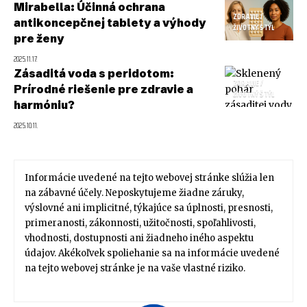
Mirabella: Účinná ochrana
ZDRAVIE /
antikoncepčnej tablety a výhody
ŽIVOTNÝ ŠTÝL
pre ženy
2025.11.17.
Zásaditá voda s peridotom:
ZDRAVIE /
Prírodné riešenie pre zdravie a
ŽIVOTNÝ ŠTÝL
harmóniu?
2025.10.11.
Informácie uvedené na tejto webovej stránke slúžia len
na zábavné účely. Neposkytujeme žiadne záruky,
výslovné ani implicitné, týkajúce sa úplnosti, presnosti,
primeranosti, zákonnosti, užitočnosti, spoľahlivosti,
vhodnosti, dostupnosti ani žiadneho iného aspektu
údajov. Akékoľvek spoliehanie sa na informácie uvedené
na tejto webovej stránke je na vaše vlastné riziko.