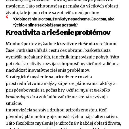
myslenie. Táto schopnosť sa prenáša do všetkých oblastí
života, kde je potrebné sa zotaviť z neúspechov.
"Odolnosť nie je o tom, že nikdy nepadneme. Je o tom, ako
rýchlo a silne sa dokážeme postaviť."
Kreativita a riešenie problémov
Mnoho športov vyžaduje
kreatívne riešenia
v reálnom
čase. Futbalista hľadá cestu cez obranu, basketbalista
vymýšľa nečakaný ťah, tanečník improvizuje pohyb. Táto
potreba kreativity rozvíja schopnosť myslieť netradične a
nachádzať inovatívne riešenia problémov.
Strategické myslenie sa prirodzene rozvíja
prostredníctvom analýzy súperov, plánovania taktiky a
prispôsobovania sa počas hry.
Učíš sa myslieť niekoľko
krokov dopredu
a zohľadňovať rôzne scenáre vývoja
situácie.
Improvizácia sa stáva druhou prirodzenosťou. Keď
pôvodný plán nefunguje, musíš rýchlo nájsť alternatívu.
Táto flexibilita myslenia je užitočná v každej oblasti života,