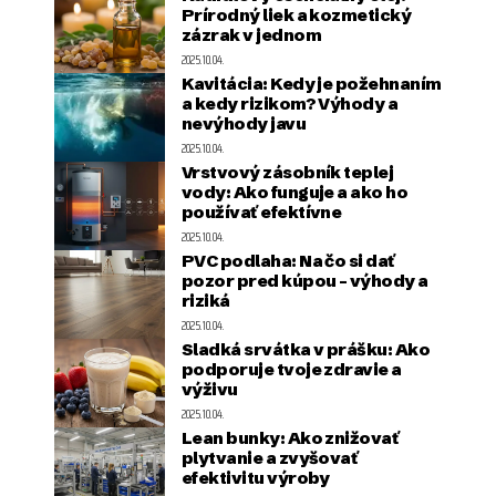
Prírodný liek a kozmetický
zázrak v jednom
2025.10.04.
Kavitácia: Kedy je požehnaním
a kedy rizikom? Výhody a
nevýhody javu
2025.10.04.
Vrstvový zásobník teplej
vody: Ako funguje a ako ho
používať efektívne
2025.10.04.
PVC podlaha: Na čo si dať
pozor pred kúpou – výhody a
riziká
2025.10.04.
Sladká srvátka v prášku: Ako
podporuje tvoje zdravie a
výživu
2025.10.04.
Lean bunky: Ako znižovať
plytvanie a zvyšovať
efektivitu výroby