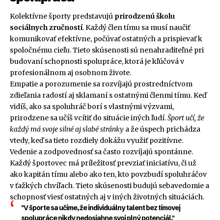
Kolektívne športy predstavujú
prirodzenú školu
sociálnych zručností
. Každý člen tímu sa musí naučiť
komunikovať efektívne, počúvať ostatných a prispievať k
spoločnému cieľu. Tieto skúsenosti sú nenahraditeľné pri
budovaní schopnosti spolupráce, ktorá je kľúčová v
profesionálnom aj osobnom živote.
Empatie a porozumenie sa rozvíjajú prostredníctvom
zdieľania radostí aj sklamaní s ostatnými členmi tímu. Keď
vidíš, ako sa spoluhráč borí s vlastnými výzvami,
prirodzene sa učíš vcítiť do situácie iných ľudí.
Šport učí, že
každý má svoje silné aj slabé stránky
a že úspech prichádza
vtedy, keď sa tieto rozdiely dokážu využiť pozitívne.
Vedenie a zodpovednosť sa často rozvíjajú spontánne.
Každý športovec má príležitosť prevziať iniciatívu, či už
ako kapitán tímu alebo ako ten, kto povzbudí spoluhráčov
v ťažkých chvíľach. Tieto skúsenosti budujú sebavedomie a
schopnosť viesť ostatných aj v iných životných situáciách.
"V športe sa učíme, že individuálny talent bez tímovej
spolupráce nikdy nedosiahne svoj plný potenciál."