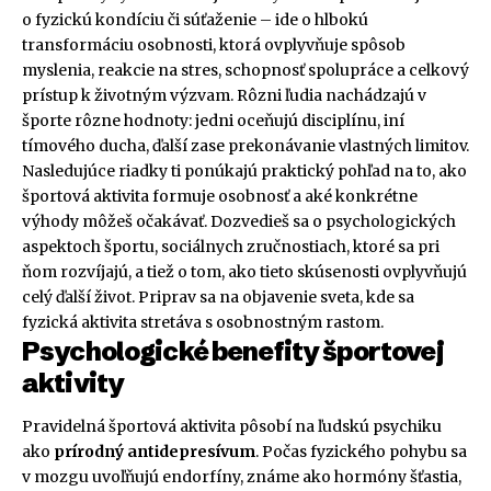
o fyzickú kondíciu či súťaženie – ide o hlbokú
transformáciu osobnosti, ktorá ovplyvňuje spôsob
myslenia, reakcie na stres, schopnosť spolupráce a celkový
prístup k životným výzvam. Rôzni ľudia nachádzajú v
športe rôzne hodnoty: jedni oceňujú disciplínu, iní
tímového ducha, ďalší zase prekonávanie vlastných limitov.
Nasledujúce riadky ti ponúkajú praktický pohľad na to, ako
športová aktivita formuje osobnosť a aké konkrétne
výhody môžeš očakávať. Dozvedieš sa o psychologických
aspektoch športu, sociálnych zručnostiach, ktoré sa pri
ňom rozvíjajú, a tiež o tom, ako tieto skúsenosti ovplyvňujú
celý ďalší život. Priprav sa na objavenie sveta, kde sa
fyzická aktivita stretáva s osobnostným rastom.
Psychologické benefity športovej
aktivity
Pravidelná športová aktivita pôsobí na ľudskú psychiku
ako
prírodný antidepresívum
. Počas fyzického pohybu sa
v mozgu uvoľňujú endorfíny, známe ako hormóny šťastia,