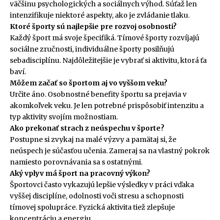
väčšinu psychologických a sociálnych výhod. Súťaž len
intenzifikuje niektoré aspekty, ako je zvládanie tlaku.
Ktoré športy sú najlepšie pre rozvoj osobnosti?
Každý šport má svoje špecifiká. Tímové športy rozvíjajú
sociálne zručnosti, individuálne športy posilňujú
sebadisciplínu. Najdôležitejšie je vybrať si aktivitu, ktorá ťa
baví.
Môžem začať so športom aj vo vyššom veku?
Určite áno. Osobnostné benefity športu sa prejavia v
akomkoľvek veku. Je len potrebné prispôsobiť intenzitu a
typ aktivity svojím možnostiam.
Ako prekonať strach z neúspechu v športe?
Postupne si zvykaj na malé výzvy a pamätaj si, že
neúspech je súčasťou učenia. Zameraj sa na vlastný pokrok
namiesto porovnávania sa s ostatnými.
Aký vplyv má šport na pracovný výkon?
Športovci často vykazujú lepšie výsledky v práci vďaka
vyššej disciplíne, odolnosti voči stresu a schopnosti
tímovej spolupráce. Fyzická aktivita tiež zlepšuje
koncentráciu a energiu.