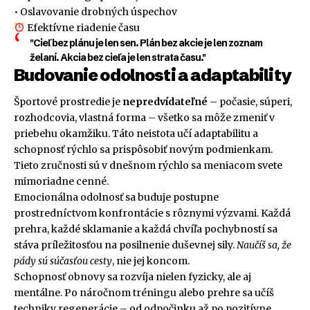
• Oslavovanie drobných úspechov
Efektívne riadenie času
"Cieľ bez plánu je len sen. Plán bez akcie je len zoznam
želaní. Akcia bez cieľa je len strata času."
Budovanie odolnosti a adaptability
Športové prostredie je
nepredvídateľné
– počasie, súperi,
rozhodcovia, vlastná forma – všetko sa môže zmeniť v
priebehu okamžiku. Táto neistota učí adaptabilitu a
schopnosť rýchlo sa prispôsobiť novým podmienkam.
Tieto zručnosti sú v dnešnom rýchlo sa meniacom svete
mimoriadne cenné.
Emocionálna odolnosť sa buduje postupne
prostredníctvom konfrontácie s rôznymi výzvami. Každá
prehra, každé sklamanie a každá chvíľa pochybností sa
stáva príležitosťou na posilnenie duševnej sily.
Naučíš sa, že
pády sú súčasťou cesty
, nie jej koncom.
Schopnosť obnovy sa rozvíja nielen fyzicky, ale aj
mentálne. Po náročnom tréningu alebo prehre sa učíš
techniky regenerácie – od odpočinku až po pozitívne