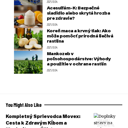
2025.10.04.
Acesulfám-K: Bezpečné
sladidlo alebo skrytá hrozba
pre zdravie?
2025.10.04.
Koreň maca a krvný tlak: Ako
môže pomôcť prírodná liečivá
rastlina
2025.10.04.
Mankozeb v
poľnohospodárstve: Výhody
a použitie v ochrane rastlín
2025.10.04.
You Might Also Like
Kompletný Sprievodca Movex:
ZDRAVIE /
Cesta k Zdravým Kĺbom a
ŽIVOTNÝ ŠTÝL