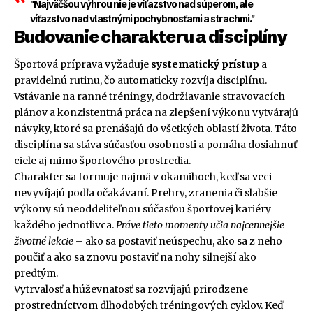
"Najväčšou výhrou nie je víťazstvo nad súperom, ale
víťazstvo nad vlastnými pochybnosťami a strachmi."
Budovanie charakteru a disciplíny
Športová príprava vyžaduje
systematický prístup
a
pravidelnú rutinu, čo automaticky rozvíja disciplínu.
Vstávanie na ranné tréningy, dodržiavanie stravovacích
plánov a konzistentná práca na zlepšení výkonu vytvárajú
návyky, ktoré sa prenášajú do všetkých oblastí života. Táto
disciplína sa stáva súčasťou osobnosti a pomáha dosiahnuť
ciele aj mimo športového prostredia.
Charakter sa formuje najmä v okamihoch, keď sa veci
nevyvíjajú podľa očakávaní. Prehry, zranenia či slabšie
výkony sú neoddeliteľnou súčasťou športovej kariéry
každého jednotlivca.
Práve tieto momenty učia najcennejšie
životné lekcie
– ako sa postaviť neúspechu, ako sa z neho
poučiť a ako sa znovu postaviť na nohy silnejší ako
predtým.
Vytrvalosť a húževnatosť sa rozvíjajú prirodzene
prostredníctvom dlhodobých tréningových cyklov. Keď