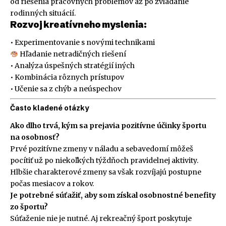
od riešenia pracovných problémov až po zvládanie
rodinných situácií.
Rozvoj kreatívneho myslenia:
• Experimentovanie s novými technikami
Hľadanie netradičných riešení
• Analýza úspešných stratégií iných
• Kombinácia rôznych prístupov
• Učenie sa z chýb a neúspechov
Často kladené otázky
Ako dlho trvá, kým sa prejavia pozitívne účinky športu
na osobnosť?
Prvé pozitívne zmeny v náladu a sebavedomí môžeš
pocítiť už po niekoľkých týždňoch pravidelnej aktivity.
Hlbšie charakterové zmeny sa však rozvíjajú postupne
počas mesiacov a rokov.
Je potrebné súťažiť, aby som získal osobnostné benefity
zo športu?
Súťaženie nie je nutné. Aj rekreačný šport poskytuje