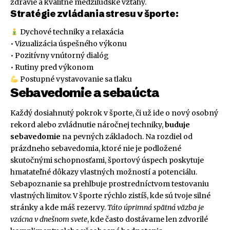
zdravie a kvalitné medziľudské vzťahy.
Stratégie zvládania stresu v športe:
Dychové techniky a relaxácia
• Vizualizácia úspešného výkonu
• Pozitívny vnútorný dialóg
• Rutiny pred výkonom
Postupné vystavovanie sa tlaku
Sebavedomie a sebaúcta
Každý dosiahnutý pokrok v športe, či už ide o nový osobný
rekord alebo zvládnutie náročnej techniky,
buduje
sebavedomie
na pevných základoch. Na rozdiel od
prázdneho sebavedomia, ktoré nie je podložené
skutočnými schopnosťami, športový úspech poskytuje
hmatateľné dôkazy vlastných možností a potenciálu.
Sebapoznanie sa prehlbuje prostredníctvom testovaniu
vlastných limitov. V športe rýchlo zistíš, kde sú tvoje silné
stránky a kde máš rezervy.
Táto úprimná spätná väzba je
vzácna v dnešnom svete
, kde často dostávame len zdvorilé