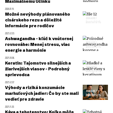
Maximálnemu Účinku
2026.01.19.
Možné nevýhody plánovaného
ZDRAVIE /
cisárskeho rezu a dôležité
ŽIVOTNÝ ŠTÝL
informácie pre rodičov
2025.12.03.
Ashwagandha – kľúč k vnútornej
ZDRAVIE /
rovnováhe: Menej stresu, viac
ŽIVOTNÝ ŠTÝL
energie a harmónie
2025.10.06.
Keratin: Tajomstvo silnejších a
ZDRAVIE /
žiarivejších vlasov – Podrobný
ŽIVOTNÝ ŠTÝL
sprievodca
2025.12.07.
Výhody a riziká konzumácie
ZDRAVIE /
marhuľových jadier: Čo by ste mali
ŽIVOTNÝ ŠTÝL
vedieť pre zdravie
2025.11.20.
Káva a tehotenstvo: Koľko môže