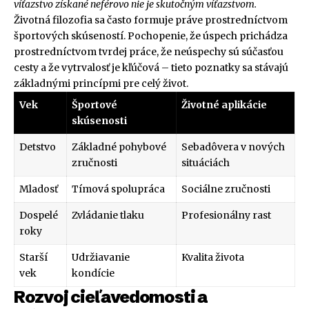
víťazstvo získané neférovo nie je skutočným víťazstvom.
Životná filozofia sa často formuje práve prostredníctvom
športových skúseností. Pochopenie, že úspech prichádza
prostredníctvom tvrdej práce, že neúspechy sú súčasťou
cesty a že vytrvalosť je kľúčová – tieto poznatky sa stávajú
základnými princípmi pre celý život.
Vek
Športové
Životné aplikácie
skúsenosti
Detstvo
Základné pohybové
Sebadôvera v nových
zručnosti
situáciách
Mladosť
Tímová spolupráca
Sociálne zručnosti
Dospelé
Zvládanie tlaku
Profesionálny rast
roky
Starší
Udržiavanie
Kvalita života
vek
kondície
Rozvoj cieľavedomosti a