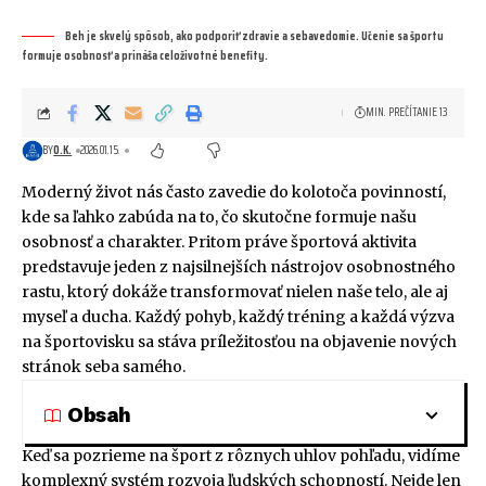
Beh je skvelý spôsob, ako podporiť zdravie a sebavedomie. Učenie sa športu
formuje osobnosť a prináša celoživotné benefity.
MIN. PREČÍTANIE 13
BY
O.K.
2026.01.15.
Moderný život nás často zavedie do kolotoča povinností,
kde sa ľahko zabúda na to, čo skutočne formuje našu
osobnosť a charakter. Pritom práve športová aktivita
predstavuje jeden z najsilnejších nástrojov osobnostného
rastu, ktorý dokáže transformovať nielen naše telo, ale aj
myseľ a ducha. Každý pohyb, každý tréning a každá výzva
na športovisku sa stáva príležitosťou na objavenie nových
stránok seba samého.
Obsah
Keď sa pozrieme na šport z rôznych uhlov pohľadu, vidíme
komplexný systém rozvoja ľudských schopností. Nejde len