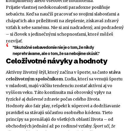
komplimenty alebo všeobecné hodnotenia.
Prijatie vlastnej nedokonalosti paradoxne posilňuje
sebaúctu. Keď sa naučíš pracovať so svojimi slabosťami a
chápať ich ako príležitosti na zlepšenie, získavaš zdravý
vzťah k sebe samému. Nie si ani nadradený, ani podradený
– si človek s jedinečnými schopnosťami, ktoré môžeš
rozvíjať.
"Skutočné sebavedomie nie je o tom, že nikdy
neprehrávame, ale o tom, že sa nebojíme skúsiť."
Celoživotné návyky a hodnoty
Aktívny životný štýl, ktorý začína v športe, sa často
stáva
celoživotným spoločníkom
. Ľudia, ktorí sa venujú športu
v mladosti, majú väčšiu tendenciu zostať aktívni aj vo
vyššom veku. Táto kontinuita má obrovský vplyv na
fyzické aj duševné zdravie počas celého života.
Hodnoty ako fair play, rešpekt k súperovi a dodržiavanie
pravidiel sa stávajú súčasťou osobného kódexu. Tieto
princípy sa prenášajú do všetkých oblastí života – od
obchodných jednání až po rodinné vzťahy.
Šport učí, že