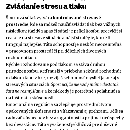
Zvládanie stresu a tlaku
Športová súťaž vytvára
kontrolované stresové
prostredie
, kde sa môžeš naučiť zvládať tlak bez vážnych
následkov. Každý zápas či súťaž je príležitosťou precvičiť si
reakcie na stresové situácie a nájsť stratégie, ktoré ti
fungujú najlepšie. Táto schopnosť je neskôr neoceniteľná
v pracovnom prostredí či pri dôležitých životných
rozhodnutiach.
Rýchle rozhodovanie pod tlakom sa stáva druhou
prirodzenosťou. Keď musíš v priebehu sekúnd rozhodnúť
o ďalšom ťahu v hre, rozvíjaš schopnosť myslieť jasne aj v
stresových situáciách.
Šport učí, že nie vždy máme dostatok
času na rozmýšľanie
a že niekedy je potrebné spoľahnúť sa
na inštinkt a skúsenosti.
Emocionálna regulácia sa zlepšuje prostredníctvom
opakovaných skúseností s víťazstvami aj prehrami. Učíš sa
radovať z úspechov bez arogantnosti a prijímať neúspechy
bez devastácie. Táto vyváženosť je kľúčová pre duševné