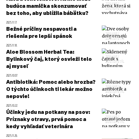
ZDRAVIE /
budúca mamička skonzumovať
ŽIVOTNÝ ŠTÝL
bez toho, aby ublížila bábätku?
2025.11.17.
Bežné príčiny nespavosti a
ZDRAVIE /
riešenia pre lepší spánok
ŽIVOTNÝ ŠTÝL
2025.11.18.
Aloe Blossom Herbal Tea:
ZDRAVIE /
Bylinkový čaj, ktorý osvieži telo
ŽIVOTNÝ ŠTÝL
aj myseľ
2025.10.07.
Antibiotiká: Pomoc alebo hrozba?
ZDRAVIE /
O týchto účinkoch ti lekár možno
ŽIVOTNÝ ŠTÝL
nepovie!
2025.10.22.
Účinky jedu na potkany na psov:
ZDRAVIE /
Príznaky otravy, prvá pomoc a
ŽIVOTNÝ ŠTÝL
kedy vyhľadať veterinára
2025.11.26.