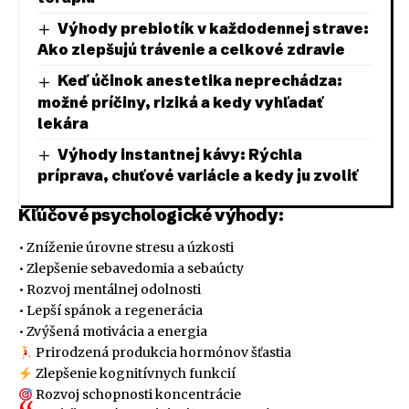
Výhody prebiotík v každodennej strave:
Ako zlepšujú trávenie a celkové zdravie
Keď účinok anestetika neprechádza:
možné príčiny, riziká a kedy vyhľadať
lekára
Výhody instantnej kávy: Rýchla
príprava, chuťové variácie a kedy ju zvoliť
Kľúčové psychologické výhody:
• Zníženie úrovne stresu a úzkosti
• Zlepšenie sebavedomia a sebaúcty
• Rozvoj mentálnej odolnosti
• Lepší spánok a regenerácia
• Zvýšená motivácia a energia
Prirodzená produkcia hormónov šťastia
Zlepšenie kognitívnych funkcií
Rozvoj schopnosti koncentrácie