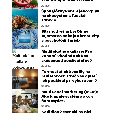
2025.10.04.
Špongiózny koral a jeho vplyv
na ekosystém a ľudské
zdravie
2025.10.04.
Sila modrej farby: Objav
tajomstvo pokoja a kreativity
v psychológii farieb
2025.10.04.
Multifokálne okuliare: Pre
koho sú vhodné a aké sú
skúsenosti používateľov?
2025.10.04.
Termostatické ventily na
radiátoroch: Prečo sa oplatí
ich používať pri vykurovaní?
2025.10.04.
Multi Level Marketing (MLM):
Ako funguje systém a ako v
ňom uspieť?
2025.10.04.
Kadidlový esenciálny olej: