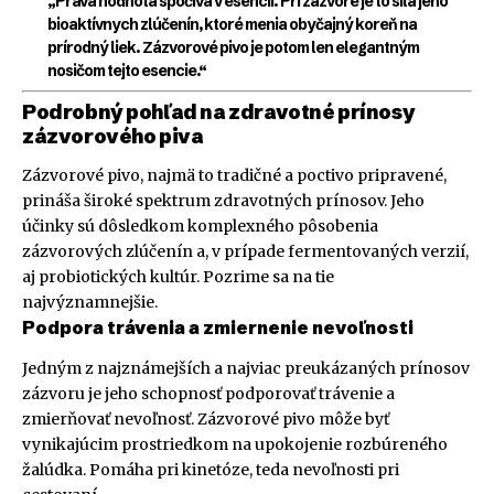
„Pravá hodnota spočíva v esencii. Pri zázvore je to sila jeho
bioaktívnych zlúčenín, ktoré menia obyčajný koreň na
prírodný liek. Zázvorové pivo je potom len elegantným
nosičom tejto esencie.“
Podrobný pohľad na zdravotné prínosy
zázvorového piva
Zázvorové pivo, najmä to tradičné a poctivo pripravené,
prináša široké spektrum zdravotných prínosov. Jeho
účinky sú dôsledkom komplexného pôsobenia
zázvorových zlúčenín a, v prípade fermentovaných verzií,
aj probiotických kultúr. Pozrime sa na tie
najvýznamnejšie.
Podpora trávenia a zmiernenie nevoľnosti
Jedným z najznámejších a najviac preukázaných prínosov
zázvoru je jeho schopnosť podporovať trávenie a
zmierňovať nevoľnosť. Zázvorové pivo môže byť
vynikajúcim prostriedkom na upokojenie rozbúreného
žalúdka. Pomáha pri kinetóze, teda nevoľnosti pri