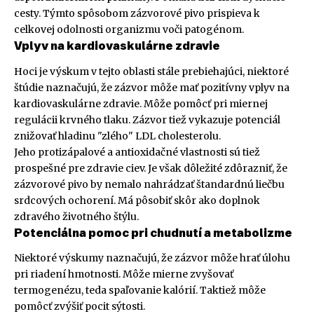
cesty. Týmto spôsobom zázvorové pivo prispieva k
celkovej odolnosti organizmu voči patogénom.
Vplyv na kardiovaskulárne zdravie
Hoci je výskum v tejto oblasti stále prebiehajúci, niektoré
štúdie naznačujú, že zázvor môže mať pozitívny vplyv na
kardiovaskulárne zdravie. Môže pomôcť pri miernej
regulácii krvného tlaku. Zázvor tiež vykazuje potenciál
znižovať hladinu "zlého" LDL cholesterolu.
Jeho protizápalové a antioxidačné vlastnosti sú tiež
prospešné pre zdravie ciev. Je však dôležité zdôrazniť, že
zázvorové pivo by nemalo nahrádzať štandardnú liečbu
srdcových ochorení. Má pôsobiť skôr ako doplnok
zdravého životného štýlu.
Potenciálna pomoc pri chudnutí a metabolizme
Niektoré výskumy naznačujú, že zázvor môže hrať úlohu
pri riadení hmotnosti. Môže mierne zvyšovať
termogenézu, teda spaľovanie kalórií. Taktiež môže
pomôcť zvýšiť pocit sýtosti.