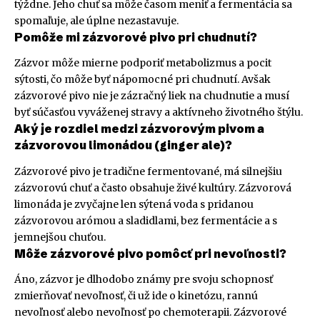
týždne. Jeho chuť sa môže časom meniť a fermentácia sa
spomaľuje, ale úplne nezastavuje.
Pomôže mi zázvorové pivo pri chudnutí?
Zázvor môže mierne podporiť metabolizmus a pocit
sýtosti, čo môže byť nápomocné pri chudnutí. Avšak
zázvorové pivo nie je zázračný liek na chudnutie a musí
byť súčasťou vyváženej stravy a aktívneho životného štýlu.
Aký je rozdiel medzi zázvorovým pivom a
zázvorovou limonádou (ginger ale)?
Zázvorové pivo je tradične fermentované, má silnejšiu
zázvorovú chuť a často obsahuje živé kultúry. Zázvorová
limonáda je zvyčajne len sýtená voda s pridanou
zázvorovou arómou a sladidlami, bez fermentácie a s
jemnejšou chuťou.
Môže zázvorové pivo pomôcť pri nevoľnosti?
Áno, zázvor je dlhodobo známy pre svoju schopnosť
zmierňovať nevoľnosť, či už ide o kinetózu, rannú
nevoľnosť alebo nevoľnosť po chemoterapii. Zázvorové