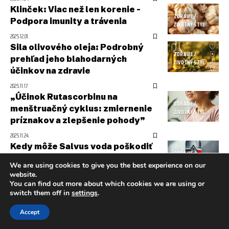
Klinček: Viac než len korenie –
ZDRAVIE /
Podpora imunity a trávenia
ŽIVOTNÝ ŠTÝL
2025.12.01.
Sila olivového oleja: Podrobný
ZDRAVIE /
prehľad jeho blahodarných
ŽIVOTNÝ ŠTÝL
účinkov na zdravie
2025.11.17.
„Účinok Rutascorbinu na
ZDRAVIE /
menštruačný cyklus: zmiernenie
ŽIVOTNÝ ŠTÝL
príznakov a zlepšenie pohody”
2025.11.24.
Kedy môže Salvus voda poškodiť
ZDRAVIE /
vaše zdravie a na čo si dať pozor
ŽIVOTNÝ ŠTÝL
We are using cookies to give you the best experience on our
pri jej konzumácii?
website.
You can find out more about which cookies we are using or
2025.11.26.
switch them off in
settings
.
Sladidlá v každodennom živote:
ZDRAVIE /
Výhody, nevýhody a dôležité
ŽIVOTNÝ ŠTÝL
Accept
zdravotné informácie