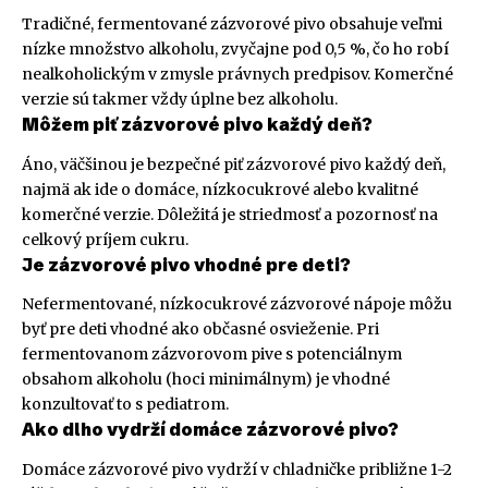
Tradičné, fermentované zázvorové pivo obsahuje veľmi
nízke množstvo alkoholu, zvyčajne pod 0,5 %, čo ho robí
nealkoholickým v zmysle právnych predpisov. Komerčné
verzie sú takmer vždy úplne bez alkoholu.
Môžem piť zázvorové pivo každý deň?
Áno, väčšinou je bezpečné piť zázvorové pivo každý deň,
najmä ak ide o domáce, nízkocukrové alebo kvalitné
komerčné verzie. Dôležitá je striedmosť a pozornosť na
celkový príjem cukru.
Je zázvorové pivo vhodné pre deti?
Nefermentované, nízkocukrové zázvorové nápoje môžu
byť pre deti vhodné ako občasné osvieženie. Pri
fermentovanom zázvorovom pive s potenciálnym
obsahom alkoholu (hoci minimálnym) je vhodné
konzultovať to s pediatrom.
Ako dlho vydrží domáce zázvorové pivo?
Domáce zázvorové pivo vydrží v chladničke približne 1-2