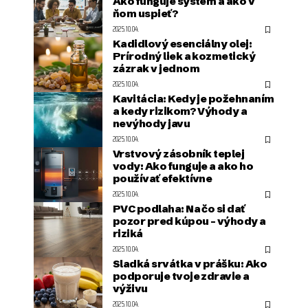
Ako funguje systém a ako v
ňom uspieť?
2025.10.04.
Kadidlový esenciálny olej:
Prírodný liek a kozmetický
zázrak v jednom
2025.10.04.
Kavitácia: Kedy je požehnaním
a kedy rizikom? Výhody a
nevýhody javu
2025.10.04.
Vrstvový zásobník teplej
vody: Ako funguje a ako ho
používať efektívne
2025.10.04.
PVC podlaha: Na čo si dať
pozor pred kúpou – výhody a
riziká
2025.10.04.
Sladká srvátka v prášku: Ako
podporuje tvoje zdravie a
výživu
2025.10.04.