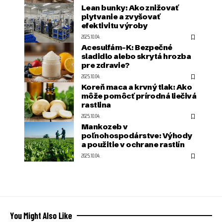
Lean bunky: Ako znižovať
plytvanie a zvyšovať
efektivitu výroby
2025.10.04.
Acesulfám-K: Bezpečné
sladidlo alebo skrytá hrozba
pre zdravie?
2025.10.04.
Koreň maca a krvný tlak: Ako
môže pomôcť prírodná liečivá
rastlina
2025.10.04.
Mankozeb v
poľnohospodárstve: Výhody
a použitie v ochrane rastlín
2025.10.04.
You Might Also Like