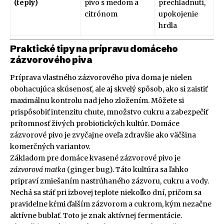
(teplý)
pivo s medom a
prechladnutí,
citrónom
upokojenie
hrdla
Praktické tipy na prípravu domáceho
zázvorového piva
Príprava vlastného zázvorového piva doma je nielen
obohacujúca skúsenosť, ale aj skvelý spôsob, ako si zaistiť
maximálnu kontrolu nad jeho zložením. Môžete si
prispôsobiť intenzitu chute, množstvo cukru a zabezpečiť
prítomnosť živých probiotických kultúr. Domáce
zázvorové pivo je zvyčajne oveľa zdravšie ako väčšina
komerčných variantov.
Základom pre domáce kvasené zázvorové pivo je
zázvorová matka
(ginger bug). Táto kultúra sa ľahko
pripraví zmiešaním nastrúhaného zázvoru, cukru a vody.
Nechá sa stáť pri izbovej teplote niekoľko dní, pričom sa
pravidelne kŕmi ďalším zázvorom a cukrom, kým nezačne
aktívne bublať. Toto je znak aktívnej fermentácie.