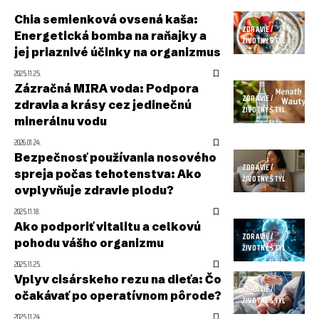
Chia semienková ovsená kaša:
ZDRAVIE /
Energetická bomba na raňajky a
ŽIVOTNÝ ŠTÝL
jej priaznivé účinky na organizmus
2025.11.25.
Zázračná MIRA voda: Podpora
ZDRAVIE /
zdravia a krásy cez jedinečnú
ŽIVOTNÝ ŠTÝL
minerálnu vodu
2026.01.24.
Bezpečnosť používania nosového
ZDRAVIE /
spreja počas tehotenstva: Ako
ŽIVOTNÝ ŠTÝL
ovplyvňuje zdravie plodu?
2025.11.18.
Ako podporiť vitalitu a celkovú
ZDRAVIE /
pohodu vášho organizmu
ŽIVOTNÝ ŠTÝL
2025.11.25.
Vplyv cisárskeho rezu na dieťa: Čo
ZDRAVIE /
očakávať po operatívnom pôrode?
ŽIVOTNÝ ŠTÝL
2025.11.24.