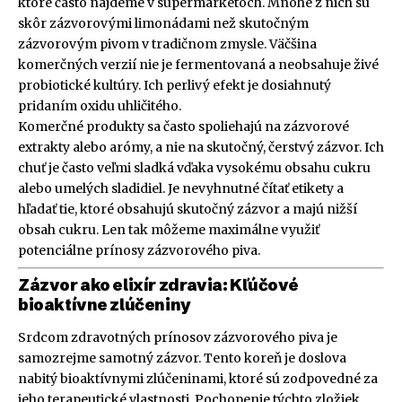
ktoré často nájdeme v supermarketoch. Mnohé z nich sú
skôr zázvorovými limonádami než skutočným
zázvorovým pivom v tradičnom zmysle. Väčšina
komerčných verzií nie je fermentovaná a neobsahuje živé
probiotické kultúry. Ich perlivý efekt je dosiahnutý
pridaním oxidu uhličitého.
Komerčné produkty sa často spoliehajú na zázvorové
extrakty alebo arómy, a nie na skutočný, čerstvý zázvor. Ich
chuť je často veľmi sladká vďaka vysokému obsahu cukru
alebo umelých sladidiel. Je nevyhnutné čítať etikety a
hľadať tie, ktoré obsahujú skutočný zázvor a majú nižší
obsah cukru. Len tak môžeme maximálne využiť
potenciálne prínosy zázvorového piva.
Zázvor ako elixír zdravia: Kľúčové
bioaktívne zlúčeniny
Srdcom zdravotných prínosov zázvorového piva je
samozrejme samotný zázvor. Tento koreň je doslova
nabitý bioaktívnymi zlúčeninami, ktoré sú zodpovedné za
jeho terapeutické vlastnosti. Pochopenie týchto zložiek