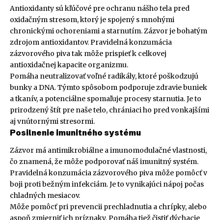
Antioxidanty sú kľúčové pre ochranu nášho tela pred
oxidačným stresom, ktorý je spojený s mnohými
chronickými ochoreniami a starnutím. Zázvor je bohatým
zdrojom antioxidantov. Pravidelná konzumácia
zázvorového piva tak môže prispieť k celkovej
antioxidačnej kapacite organizmu.
Pomáha neutralizovať voľné radikály, ktoré poškodzujú
bunky a DNA. Týmto spôsobom podporuje zdravie buniek
a tkanív, a potenciálne spomaľuje procesy starnutia. Je to
prirodzený štít pre naše telo, chrániaci ho pred vonkajšími
aj vnútornými stresormi.
Posilnenie imunitného systému
Zázvor má antimikrobiálne a imunomodulačné vlastnosti,
čo znamená, že môže podporovať náš imunitný systém.
Pravidelná konzumácia zázvorového piva môže pomôcť v
boji proti bežným infekciám. Je to vynikajúci nápoj počas
chladných mesiacov.
Môže pomôcť pri prevencii prechladnutia a chrípky, alebo
aspoň zmierniť ich príznaky. Pomáha tiež čistiť dýchacie