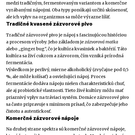
medzi tradičným, fermentovaným variantom a komerčne
vyrábanými nápojmi. Oba typy ponúkajú určitú skúsenosť,
ale ich vplyv na organizmus sa môže výrazne líšiť.
Tradičné kvasené zázvorové pivo
Tradičné zázvorové pivo je nápoj s fascinujúcou históriou
a procesom výroby. Jeho základom je
zázvorová matka
alebo „ginger bug“, čo je kultúra kvasiniek a baktérií. Táto
kultúra sa živí cukrom a zázvorom, čím vzniká prírodná
fermentácia.
Výsledkom je perlivý, mierne alkoholický (zvyčajne pod 0,5
%, ale môže kolísať) a osviežujúci nápoj. Proces
fermentácie dodáva nápoju nielen charakteristickú chuť,
ale aj probiotické vlastnosti. Tieto živé kultúry môžu mať
priaznivý vplyv na tráviaci systém. Domáce zázvorové pivo
sa často pripravuje s minimom prísad, čo zabezpečuje jeho
čistotu a autentickosť.
Komerčné zázvorové nápoje
Na druhej strane spektra sú komerčné zázvorové nápoje,