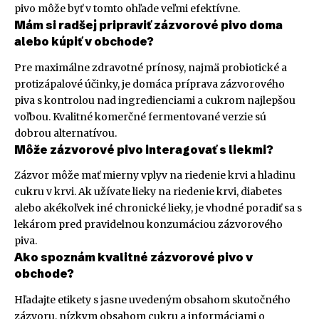
pivo môže byť v tomto ohľade veľmi efektívne.
Mám si radšej pripraviť zázvorové pivo doma
alebo kúpiť v obchode?
Pre maximálne zdravotné prínosy, najmä probiotické a
protizápalové účinky, je domáca príprava zázvorového
piva s kontrolou nad ingredienciami a cukrom najlepšou
voľbou. Kvalitné komerčné fermentované verzie sú
dobrou alternatívou.
Môže zázvorové pivo interagovať s liekmi?
Zázvor môže mať mierny vplyv na riedenie krvi a hladinu
cukru v krvi. Ak užívate lieky na riedenie krvi, diabetes
alebo akékoľvek iné chronické lieky, je vhodné poradiť sa s
lekárom pred pravidelnou konzumáciou zázvorového
piva.
Ako spoznám kvalitné zázvorové pivo v
obchode?
Hľadajte etikety s jasne uvedeným obsahom skutočného
zázvoru, nízkym obsahom cukru a informáciami o