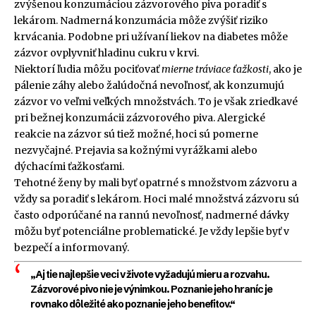
zvýšenou konzumáciou zázvorového piva poradiť s
lekárom. Nadmerná konzumácia môže zvýšiť riziko
krvácania. Podobne pri užívaní liekov na diabetes môže
zázvor ovplyvniť hladinu cukru v krvi.
Niektorí ľudia môžu pociťovať
mierne tráviace ťažkosti
, ako je
pálenie záhy alebo žalúdočná nevoľnosť, ak konzumujú
zázvor vo veľmi veľkých množstvách. To je však zriedkavé
pri bežnej konzumácii zázvorového piva. Alergické
reakcie na zázvor sú tiež možné, hoci sú pomerne
nezvyčajné. Prejavia sa kožnými vyrážkami alebo
dýchacími ťažkosťami.
Tehotné ženy by mali byť opatrné s množstvom zázvoru a
vždy sa poradiť s lekárom. Hoci malé množstvá zázvoru sú
často odporúčané na rannú nevoľnosť, nadmerné dávky
môžu byť potenciálne problematické. Je vždy lepšie byť v
bezpečí a informovaný.
„Aj tie najlepšie veci v živote vyžadujú mieru a rozvahu.
Zázvorové pivo nie je výnimkou. Poznanie jeho hraníc je
rovnako dôležité ako poznanie jeho benefitov.“