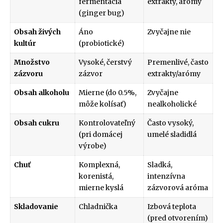
fermentácia
extrakty, arómy
(ginger bug)
Obsah živých
Áno
Zvyčajne nie
kultúr
(probiotické)
Množstvo
Vysoké, čerstvý
Premenlivé, často
zázvoru
zázvor
extrakty/arómy
Obsah alkoholu
Mierne (do 0.5%,
Zvyčajne
môže kolísať)
nealkoholické
Obsah cukru
Kontrolovateľný
Často vysoký,
(pri domácej
umelé sladidlá
výrobe)
Chuť
Komplexná,
Sladká,
korenistá,
intenzívna
mierne kyslá
zázvorová aróma
Skladovanie
Chladnička
Izbová teplota
(pred otvorením)