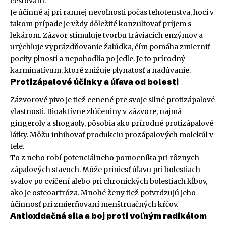
cestovaní.
Je účinné aj pri rannej nevoľnosti počas tehotenstva, hoci v
takom prípade je vždy dôležité konzultovať príjem s
lekárom. Zázvor stimuluje tvorbu tráviacich enzýmov a
urýchľuje vyprázdňovanie žalúdka, čím pomáha zmierniť
pocity plnosti a nepohodlia po jedle. Je to prírodný
karminatívum, ktoré znižuje plynatosť a nadúvanie.
Protizápalové účinky a úľava od bolesti
Zázvorové pivo je tiež cenené pre svoje silné protizápalové
vlastnosti. Bioaktívne zlúčeniny v zázvore, najmä
gingeroly a shogaoly, pôsobia ako prírodné protizápalové
látky. Môžu inhibovať produkciu prozápalových molekúl v
tele.
To z neho robí potenciálneho pomocníka pri rôznych
zápalových stavoch. Môže priniesť úľavu pri bolestiach
svalov po cvičení alebo pri chronických bolestiach kĺbov,
ako je osteoartróza. Mnohé ženy tiež potvrdzujú jeho
účinnosť pri zmierňovaní menštruačných kŕčov.
Antioxidačná sila a boj proti voľným radikálom