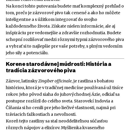
Na konci tohto putovania budete mať komplexný prehľad o
tom, prečo je zázvorové pivo tak cenené a ako ho môžete
inteligentne a s úžitkom integrovať do svojho
každodenného života. Získate nielen informácie, ale aj
inšpiráciu pre vedomejšie a zdravšie rozhodnutia. Budete
schopní rozlišovať medzi rôznymi typmi zázvorového piva
a vybrať si to najlepšie pre vaše potreby, s plným vedomím
jeho sily a potenciálu.
Korene starodávnej múdrosti: História a
tradícia zázvorového piva
Zázvor, latinsky
Zingiber officinale
, je rastlina s bohatou
históriou, ktorá je v tradičnej medicíne používaná už tisíce
rokov. Jeho pôvod siaha do juhovýchodnej Ázie, odkiaľ sa
postupne rozšíril do celého sveta. Starovekí Indovia a
Číňania si ho cenili pre jeho liečivé vlastnosti, najmä pri
tráviacich ťažkostiach a nevoľnosti.
Koreň tejto rastliny sa stal neoddeliteľnou súčasťou
rôznych nápojov a elixírov. Myšlienka kvaseného