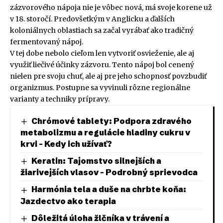
zázvorového nápoja nie je vôbec nová, má svoje korene už
v 18. storočí. Predovšetkým v Anglicku a ďalších
koloniálnych oblastiach sa začal vyrábať ako tradičný
fermentovaný nápoj.
V tej dobe nebolo cieľom len vytvoriť osvieženie, ale aj
využiť liečivé účinky zázvoru. Tento nápoj bol cenený
nielen pre svoju chuť, ale aj pre jeho schopnosť povzbudiť
organizmus. Postupne sa vyvinuli rôzne regionálne
varianty a techniky prípravy.
Chrómové tablety: Podpora zdravého
metabolizmu a regulácie hladiny cukru v
krvi – Kedy ich užívať?
Keratin: Tajomstvo silnejších a
žiarivejších vlasov – Podrobný sprievodca
Harmónia tela a duše na chrbte koňa:
Jazdectvo ako terapia
Dôležitá úloha žlčníka v trávení a