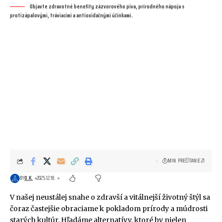
Objavte zdravotné benefity zázvorového piva, prírodného nápoja s
protizápalovými, tráviacimi a antioxidačnými účinkami.
MIN. PREČÍTANIE 21
BY
O.K.
2025.12.18.
V našej neustálej snahe o zdravší a vitálnejší životný štýl sa
čoraz častejšie obraciame k pokladom prírody a múdrosti
starých kultúr. Hľadáme alternatívy, ktoré by nielen