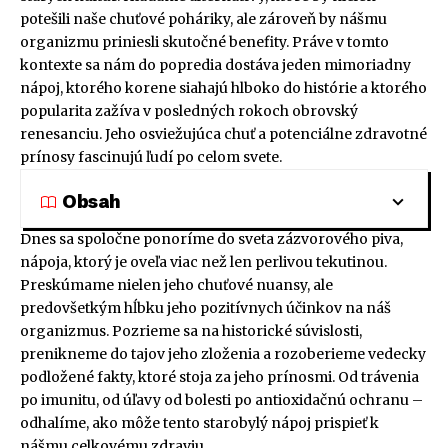
potešili naše chuťové poháriky, ale zároveň by nášmu
organizmu priniesli skutočné benefity. Práve v tomto
kontexte sa nám do popredia dostáva jeden mimoriadny
nápoj, ktorého korene siahajú hlboko do histórie a ktorého
popularita zažíva v posledných rokoch obrovský
renesanciu. Jeho osviežujúca chuť a potenciálne zdravotné
prínosy fascinujú ľudí po celom svete.
Obsah
Dnes sa spoločne ponoríme do sveta zázvorového piva,
nápoja, ktorý je oveľa viac než len perlivou tekutinou.
Preskúmame nielen jeho chuťové nuansy, ale
predovšetkým hĺbku jeho pozitívnych účinkov na náš
organizmus. Pozrieme sa na historické súvislosti,
prenikneme do tajov jeho zloženia a rozoberieme vedecky
podložené fakty, ktoré stoja za jeho prínosmi. Od trávenia
po imunitu, od úľavy od bolesti po antioxidačnú ochranu –
odhalíme, ako môže tento starobylý nápoj prispieť k
nášmu celkovému zdraviu.