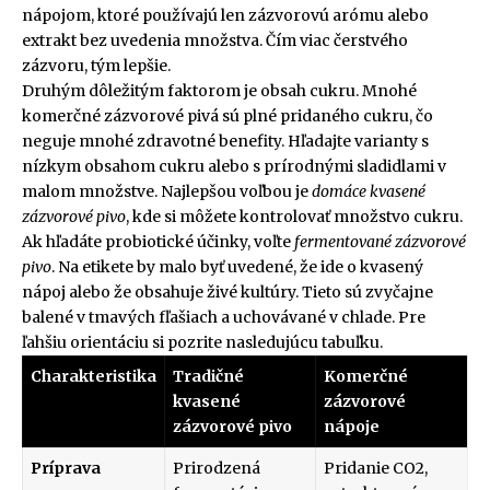
nápojom, ktoré používajú len zázvorovú arómu alebo
extrakt bez uvedenia množstva. Čím viac čerstvého
zázvoru, tým lepšie.
Druhým dôležitým faktorom je obsah cukru. Mnohé
komerčné zázvorové pivá sú plné pridaného cukru, čo
neguje mnohé zdravotné benefity. Hľadajte varianty s
nízkym obsahom cukru alebo s prírodnými sladidlami v
malom množstve. Najlepšou voľbou je
domáce kvasené
zázvorové pivo
, kde si môžete kontrolovať množstvo cukru.
Ak hľadáte probiotické účinky, voľte
fermentované zázvorové
pivo
. Na etikete by malo byť uvedené, že ide o kvasený
nápoj alebo že obsahuje živé kultúry. Tieto sú zvyčajne
balené v tmavých fľašiach a uchovávané v chlade. Pre
ľahšiu orientáciu si pozrite nasledujúcu tabuľku.
Charakteristika
Tradičné
Komerčné
kvasené
zázvorové
zázvorové pivo
nápoje
Príprava
Prirodzená
Pridanie CO2,