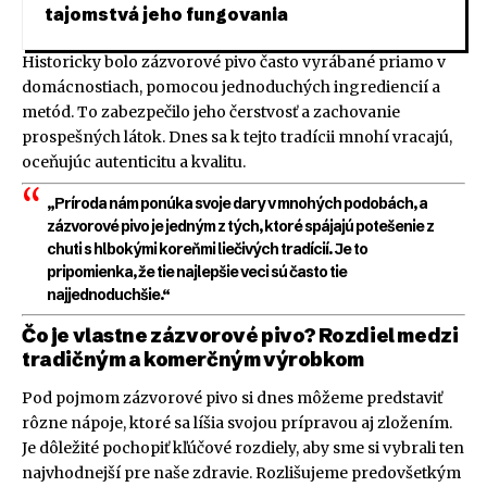
tajomstvá jeho fungovania
Historicky bolo zázvorové pivo často vyrábané priamo v
domácnostiach, pomocou jednoduchých ingrediencií a
metód. To zabezpečilo jeho čerstvosť a zachovanie
prospešných látok. Dnes sa k tejto tradícii mnohí vracajú,
oceňujúc autenticitu a kvalitu.
„Príroda nám ponúka svoje dary v mnohých podobách, a
zázvorové pivo je jedným z tých, ktoré spájajú potešenie z
chuti s hlbokými koreňmi liečivých tradícií. Je to
pripomienka, že tie najlepšie veci sú často tie
najjednoduchšie.“
Čo je vlastne zázvorové pivo? Rozdiel medzi
tradičným a komerčným výrobkom
Pod pojmom zázvorové pivo si dnes môžeme predstaviť
rôzne nápoje, ktoré sa líšia svojou prípravou aj zložením.
Je dôležité pochopiť kľúčové rozdiely, aby sme si vybrali ten
najvhodnejší pre naše zdravie. Rozlišujeme predovšetkým