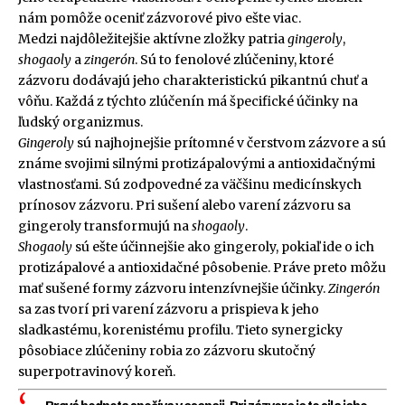
nám pomôže oceniť zázvorové pivo ešte viac.
Medzi najdôležitejšie aktívne zložky patria
gingeroly
,
shogaoly
a
zingerón
. Sú to fenolové zlúčeniny, ktoré
zázvoru dodávajú jeho charakteristickú pikantnú chuť a
vôňu. Každá z týchto zlúčenín má špecifické účinky na
ľudský organizmus.
Gingeroly
sú najhojnejšie prítomné v čerstvom zázvore a sú
známe svojimi silnými protizápalovými a antioxidačnými
vlastnosťami. Sú zodpovedné za väčšinu medicínskych
prínosov zázvoru. Pri sušení alebo varení zázvoru sa
gingeroly transformujú na
shogaoly
.
Shogaoly
sú ešte účinnejšie ako gingeroly, pokiaľ ide o ich
protizápalové a antioxidačné pôsobenie. Práve preto môžu
mať sušené formy zázvoru intenzívnejšie účinky.
Zingerón
sa zas tvorí pri varení zázvoru a prispieva k jeho
sladkastému, korenistému profilu. Tieto synergicky
pôsobiace zlúčeniny robia zo zázvoru skutočný
superpotravinový koreň.