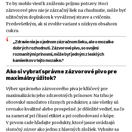
To by mohlo viesť k zníženiu príjmu potravy. Hoci
zázvorové pivo nie je zázračný liek na chudnutie, môže byť
užitočným doplnkom k vyváženej strave a cvičeniu.
Predovšetkým, ak si zvolíte variant s nízkym obsahom
cukru.
„Zdravie nie je o jednom zázračnom lieku, ale o mozaike
dobrých rozhodnutí. Zázvorové pivo, so svojimi
rozmanitými prínosmi, môže byť jedným z lesklých
kamienkov v tejto mozaike.“
Ako si vybrať správne zázvorové pivo pre
maximálny úžitok?
Výber správneho zázvorového piva je kľúčový pre
maximalizáciu jeho zdravotných prínosov. Na trhu je
obrovské množstvo rôznych produktov, a nie všetky sú
rovnako kvalitné alebo prospešné. Je dôležité vedieť, na čo
sa zamerať pri čítaní etikiet a pri rozhodovaní o kúpe.
V prvom rade hľadajte produkty, ktoré jasne uvádzajú
skutočný zázvor
ako jednu z hlavných zložiek. Vyhnite sa