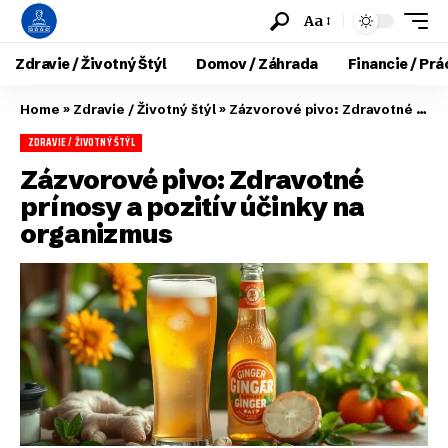
Aa
Zdravie / Životný Štýl
Domov / Záhrada
Financie / Prá
Home
»
Zdravie / Životný štýl
»
Zázvorové pivo: Zdravotné prínosy a pozitív účinky na organizmus
ZDRAVIE / ŽIVOTNÝ ŠTÝL
Zázvorové pivo: Zdravotné
prínosy a pozitív účinky na
organizmus