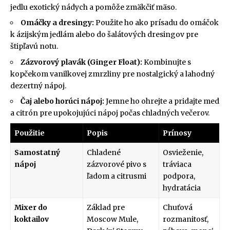
jedlu exotický nádych a pomôže zmäkčiť mäso.
Omáčky a dresingy:
Použite ho ako prísadu do omáčok
k ázijským jedlám alebo do šalátových dresingov pre
štipľavú notu.
Zázvorový plavák (Ginger Float):
Kombinujte s
kopčekom vanilkovej zmrzliny pre nostalgický a lahodný
dezertný nápoj.
Čaj alebo horúci nápoj:
Jemne ho ohrejte a pridajte med
a citrón pre upokojujúci nápoj počas chladných večerov.
Použitie
Popis
Prínosy
Samostatný
Chladené
Osvieženie,
nápoj
zázvorové pivo s
tráviaca
ľadom a citrusmi
podpora,
hydratácia
Mixer do
Základ pre
Chuťová
koktailov
Moscow Mule,
rozmanitosť,