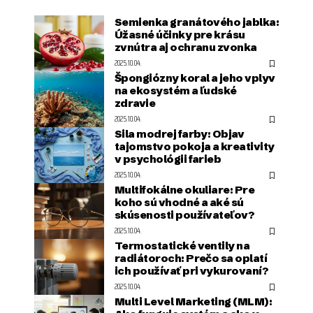
Semienka granátového jablka:
Úžasné účinky pre krásu
zvnútra aj ochranu zvonka
2025.10.04.
Špongiózny koral a jeho vplyv
na ekosystém a ľudské
zdravie
2025.10.04.
Sila modrej farby: Objav
tajomstvo pokoja a kreativity
v psychológii farieb
2025.10.04.
Multifokálne okuliare: Pre
koho sú vhodné a aké sú
skúsenosti používateľov?
2025.10.04.
Termostatické ventily na
radiátoroch: Prečo sa oplatí
ich používať pri vykurovaní?
2025.10.04.
Multi Level Marketing (MLM):