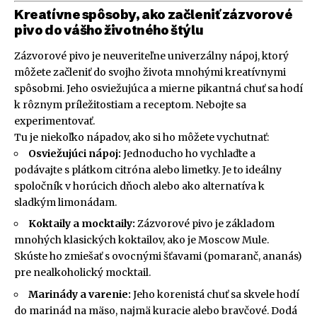
Kreatívne spôsoby, ako začleniť zázvorové
pivo do vášho životného štýlu
Zázvorové pivo je neuveriteľne univerzálny nápoj, ktorý
môžete začleniť do svojho života mnohými kreatívnymi
spôsobmi. Jeho osviežujúca a mierne pikantná chuť sa hodí
k rôznym príležitostiam a receptom. Nebojte sa
experimentovať.
Tu je niekoľko nápadov, ako si ho môžete vychutnať:
Osviežujúci nápoj:
Jednoducho ho vychlaďte a
podávajte s plátkom citróna alebo limetky. Je to ideálny
spoločník v horúcich dňoch alebo ako alternatíva k
sladkým limonádam.
Koktaily a mocktaily:
Zázvorové pivo je základom
mnohých klasických koktailov, ako je Moscow Mule.
Skúste ho zmiešať s ovocnými šťavami (pomaranč, ananás)
pre nealkoholický mocktail.
Marinády a varenie:
Jeho korenistá chuť sa skvele hodí
do marinád na mäso, najmä kuracie alebo bravčové. Dodá