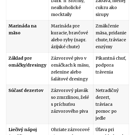
Dark 'n' Stormy,
zábava, menej
nealkoholické
cukru ako
mocktaily
sirupy
Marináda na
Marináda pre
Zmäkčenie
mäso
kuracie, bravčové
mäsa, pridanie
alebo ryby (napr.
chute, tráviace
ázijské chute)
enzýmy
Základ pre
Zázvorové pivo v
Pikantná chuť,
omáčky/dresingy
omáčkach k mäsu,
podpora
zelenine alebo
trávenia
šalátové dresingy
Súčasť dezertov
Zázvorový plavák
Netradičný
so zmrzlinou, želé
dezert,
s príchuťou
tráviaca
zázvorového piva
pomoc po
jedle
Liečivý nápoj
Ohriate zázvorové
Úľava pri