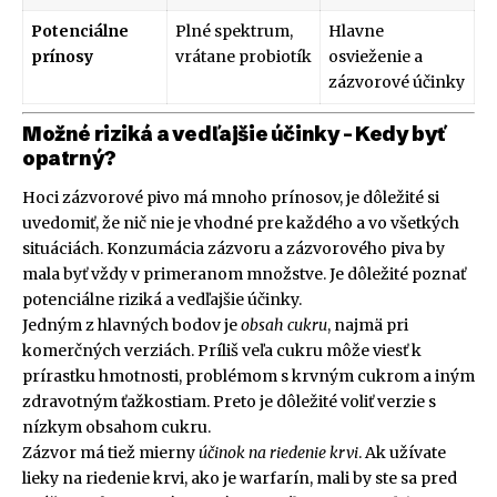
Potenciálne
Plné spektrum,
Hlavne
prínosy
vrátane probiotík
osvieženie a
zázvorové účinky
Možné riziká a vedľajšie účinky – Kedy byť
opatrný?
Hoci zázvorové pivo má mnoho prínosov, je dôležité si
uvedomiť, že nič nie je vhodné pre každého a vo všetkých
situáciách. Konzumácia zázvoru a zázvorového piva by
mala byť vždy v primeranom množstve. Je dôležité poznať
potenciálne riziká a vedľajšie účinky.
Jedným z hlavných bodov je
obsah cukru
, najmä pri
komerčných verziách. Príliš veľa cukru môže viesť k
prírastku hmotnosti, problémom s krvným cukrom a iným
zdravotným ťažkostiam. Preto je dôležité voliť verzie s
nízkym obsahom cukru.
Zázvor má tiež mierny
účinok na riedenie krvi
. Ak užívate
lieky na riedenie krvi, ako je warfarín, mali by ste sa pred