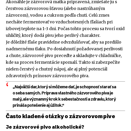
Akonáhle je zázvorová matka pripravená, zmiešate ju s
čerstvou zázvorovou šťavou (alebo nastrúhaným
zázvorom), vodou a cukrom podľa chuti. Celú zmes
necháte fermentovať vo vzduchotesných fľašiach pri
izbovej teplote na 1-3 dni. Počas tohto procesu sa tvorí oxid
uhličitý, ktorý dodá pivu jeho perlivý charakter.
Je dôležité fľaše pravidelne odvzdušňovať, aby sa predišlo
nadmernému tlaku. Po dosiahnutí požadovanej perlivosti
a chute, zázvorové pivo preceďte a skladujte v chladničke,
kde sa proces fermentácie spomalí. Takto si zabezpečíte
nielen čerstvý a chutný nápoj, ale aj plný potenciál
zdravotných prínosov zázvorového piva.
„Najväčší dar, ktorý si môžeme dať, je schopnosť starať sa
o seba samých. Príprava vlastného zázvorového piva je
malý, ale významný krok k sebestačnosti a zdraviu, ktorý
prináša potešenie aj úžitok.“
Často kladené otázky o zázvorovom pive
Je zázvorové pivo alkoholické?