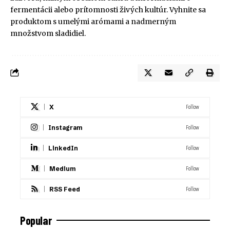
fermentácii alebo prítomnosti živých kultúr. Vyhnite sa
produktom s umelými arómami a nadmerným
množstvom sladidiel.
Follow
X
Follow
Instagram
Follow
LinkedIn
Follow
Medium
Follow
RSS Feed
Popular